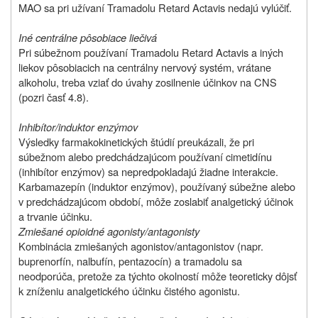
MAO sa pri užívaní Tramadolu Retard Actavis nedajú vylúčiť.
Iné centrálne pôsobiace liečivá
Pri súbežnom používaní Tramadolu Retard Actavis a iných
liekov pôsobiacich na centrálny nervový systém, vrátane
alkoholu, treba vziať do úvahy zosilnenie účinkov na CNS
(pozri časť 4.8).
Inhibítor/induktor enzýmov
Výsledky farmakokinetických štúdií preukázali, že pri
súbežnom alebo predchádzajúcom používaní cimetidínu
(inhibítor enzýmov) sa nepredpokladajú žiadne interakcie.
Karbamazepín (induktor enzýmov), používaný súbežne alebo
v predchádzajúcom období, môže zoslabiť analgetický účinok
a trvanie účinku.
Zmiešané opioidné agonisty/antagonisty
Kombinácia zmiešaných agonistov/antagonistov (napr.
buprenorfín, nalbufín, pentazocín) a tramadolu sa
neodporúča, pretože za týchto okolností môže teoreticky dôjsť
k zníženiu analgetického účinku čistého agonistu.