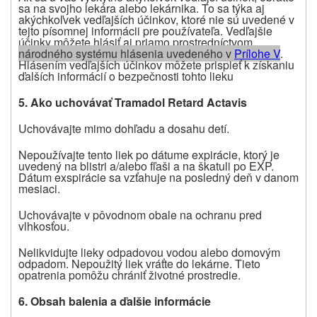
sa na svojho lekára alebo lekárnika. To sa týka aj
akýchkoľvek vedľajších účinkov, ktoré nie sú uvedené v
tejto písomnej informácii pre používateľa. Vedľajšie
účinky môžete hlásiť aj priamo prostredníctvom
národného systému hlásenia uvedeného v
Prílohe V
.
Hlásením vedľajších účinkov môžete prispieť k získaniu
ďalších informácií o bezpečnosti tohto lieku
5. Ako uchovávať
Tramadol Retard Actavis
Uchovávajte mimo dohľadu a dosahu detí.
Nepoužívajte tento liek po dátume expirácie, ktorý je
uvedený na blistri a/alebo fľaši a na škatuli po EXP.
Dátum exspirácie sa vzťahuje na posledný deň v danom
mesiaci.
Uchovávajte v pôvodnom obale na ochranu pred
vlhkosťou.
Nelikvidujte lieky odpadovou vodou alebo domovým
odpadom. Nepoužitý liek vráťte do lekárne. Tieto
opatrenia pomôžu chrániť životné prostredie.
6. Obsah balenia a ďalšie informácie