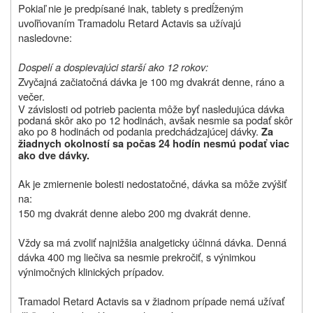
Pokiaľ nie je predpísané inak, tablety s predĺženým
uvoľňovaním Tramadolu Retard Actavis sa užívajú
nasledovne:
Dospelí a dospievajúci starší ako 12 rokov:
Zvyčajná začiatočná dávka je 100 mg dvakrát denne, ráno a
večer.
V závislosti od potrieb pacienta môže byť nasledujúca dávka
podaná skôr ako po 12 hodinách, avšak nesmie sa podať skôr
ako po 8 hodinách od podania predchádzajúcej dávky.
Za
žiadnych okolností sa počas 24 hodín nesmú podať viac
ako dve dávky.
Ak je zmiernenie bolesti nedostatočné, dávka sa môže zvýšiť
na:
150 mg dvakrát denne alebo 200 mg dvakrát denne.
Vždy sa má zvoliť najnižšia analgeticky účinná dávka. Denná
dávka 400 mg liečiva sa nesmie prekročiť, s výnimkou
výnimočných klinických prípadov.
Tramadol Retard Actavis sa v žiadnom prípade nemá užívať