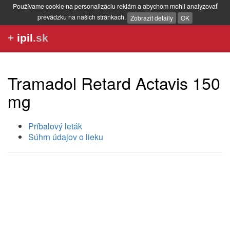
Používame cookie na personalizáciu reklám a abychom mohli analyzovať
prevádzku na našich stránkach.
Zobrazit detaily
OK
+
ipil
.sk
Tramadol Retard Actavis 150
mg
Príbalový leták
Súhrn údajov o lieku