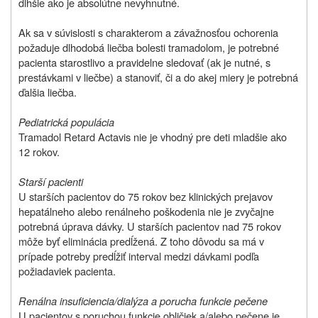
dlhšie ako je absolútne nevyhnutné.
Ak sa v súvislosti s charakterom a závažnosťou ochorenia
požaduje dlhodobá liečba bolesti tramadolom, je potrebné
pacienta starostlivo a pravidelne sledovať (ak je nutné, s
prestávkami v liečbe) a stanoviť, či a do akej miery je potrebná
ďalšia liečba.
Pediatrická populácia
Tramadol Retard Actavis nie je vhodný pre deti mladšie ako
12 rokov.
Starší pacienti
U starších pacientov do 75 rokov bez klinických prejavov
hepatálneho alebo renálneho poškodenia nie je zvyčajne
potrebná úprava dávky. U starších pacientov nad 75 rokov
môže byť eliminácia predĺžená. Z toho dôvodu sa má v
prípade potreby predĺžiť interval medzi dávkami podľa
požiadaviek pacienta.
Renálna insuficiencia/dialýza a porucha funkcie pečene
U pacientov s poruchou funkcie obličiek a/alebo pečene je