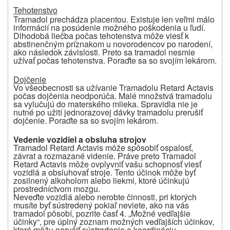
Tehotenstvo
Tramadol prechádza placentou. Existuje len veľmi málo
informácií na posúdenie možného poškodenia u ľudí.
Dlhodobá liečba počas tehotenstva môže viesť k
abstinenčným príznakom u novorodencov po narodení,
ako následok závislosti. Preto sa tramadol nesmie
užívať počas tehotenstva. Poraďte sa so svojím lekárom.
Dojčenie
Vo všeobecnosti sa užívanie Tramadolu Retard Actavis
počas dojčenia neodporúča. Malé množstvá tramadolu
sa vylučujú do materského mlieka. Spravidla nie je
nutné po užití jednorazovej dávky tramadolu prerušiť
dojčenie. Poraďte sa so svojím lekárom.
Vedenie vozidiel a obsluha strojov
Tramadol Retard Actavis môže spôsobiť ospalosť,
závrat a rozmazané videnie. Práve preto Tramadol
Retard Actavis môže ovplyvniť vašu schopnosť viesť
vozidlá a obsluhovať stroje. Tento účinok môže byť
zosilnený alkoholom alebo liekmi, ktoré účinkujú
prostredníctvom mozgu.
Neveďte vozidlá alebo nerobte činnosti, pri ktorých
musíte byť sústredený pokiaľ neviete, ako na vás
tramadol pôsobí, pozrite časť 4. „Možné vedľajšie
účinky“, pre úplný zoznam možných vedľajších účinkov,
ktoré môžu narušiť sústredenie a koordináciu.