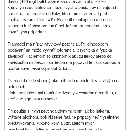
dávky (400 mg) boli hlásené kŕčovité záchvaty. Riziko
kŕčovitých záchvatov sa môže zvýšiť u pacientov užívajúcich
súbežne tramadol a iné lieky, ktoré môžu znižovať prah
záchvatov (pozri časť 4.5). Pacienti s epilepsiou alebo so
sklonom k záchvatom majú byť liečení tramadolom len v
závažných prípadoch.
Tramadol má nízky návykový potenciál. Pri dlhodobom
podávaní sa môže vyvinúť tolerancia, psychická a fyzická
závislosť. Pacientom so sklonom k abúzu liekov alebo so
závislosťou na liekoch sa liečba má podávať len krátkodobo a
pod prísnym lekárskym dohľadom.
Tramadol nie je vhodný ako náhrada u pacientov závislých na
opioidoch.
Liek nepotláča abstinenčné príznaky z vysadenia morfínu, aj
keď je to agonista opioidov.
Pri použití s inými psychoaktívnymi liekmi alebo látkami,
vrátane alkoholu, boli hlásené fatálne prípady neúmyselného
predávkovania. Alkoholikom a užívateľom iných
psychoaktívnych liečiv treba tramadol predpisovať s