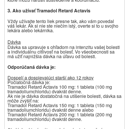
3. Ako užívať Tramadol Retard Actavis
Vždy užívajte tento liek presne tak, ako vám povedal
váš lekár. Ak si nie ste niečím istý, overte si to u svojho
lekára alebo lekárnika.
Dávka
Dávka sa upravuje s ohľadom na intenzitu vašej bolesti
a individuálnu citlivosť na bolesť. Vo všeobecnosti sa
má užiť najnižšia dávka na úľavu od bolesti.
Odporúčaná dávka je:
Dospelí a dospievajúci starší ako 12 rokov
Počiatočná dávka je:
Tramadol Retard Actavis 100 mg: 1 tableta (100 mg
tramadoliumchloridu) dvakrát denne.
Ak nie je dávka dostatočná na utíšenie bolesti, dávka sa
môže zvýšiť na:
Tramadol Retard Actavis 150 mg: 1 tableta (150 mg
tramadoliumchloridu) dvakrát denne alebo
Tramadol Retard Actavis 200 mg: 1 tableta (200 mg
tramadoliumchloridu) dvakrát denne.