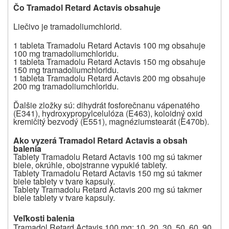
Čo Tramadol Retard Actavis obsahuje
Liečivo je tramadoliumchlorid.
1 tableta Tramadolu Retard Actavis 100 mg obsahuje
100 mg tramadoliumchloridu.
1 tableta Tramadolu Retard Actavis 150 mg obsahuje
150 mg tramadoliumchloridu.
1 tableta Tramadolu Retard Actavis 200 mg obsahuje
200 mg tramadoliumchloridu.
Ďalšie zložky sú: dihydrát fosforečnanu vápenatého
(E341), hydroxypropylcelulóza (E463), koloidný oxid
kremičitý bezvodý (E551), magnéziumstearát (E470b).
Ako vyzerá
Tramadol Retard Actavis
a obsah
balenia
Tablety Tramadolu Retard Actavis 100 mg sú takmer
biele, okrúhle, obojstranne vypuklé tablety.
Tablety Tramadolu Retard Actavis 150 mg sú takmer
biele tablety v tvare kapsuly.
Tablety Tramadolu Retard Actavis 200 mg sú takmer
biele tablety v tvare kapsuly.
Veľkosti balenia
Tramadol Retard Actavis 100 mg: 10, 20, 30, 50, 60, 90,