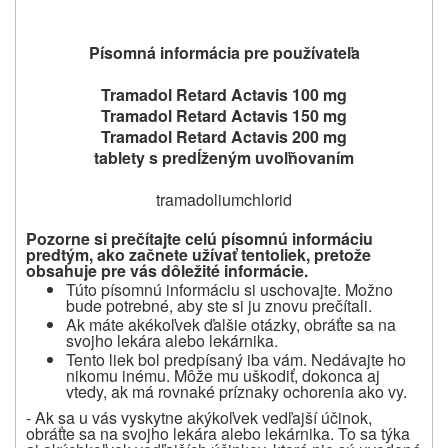
Písomná informácia pre používateľa
Tramadol Retard Actavis 100 mg
Tramadol Retard Actavis 150 mg
Tramadol Retard Actavis 200 mg
tablety s predĺženým uvoľňovaním
tramadoliumchlorid
Pozorne si prečítajte celú písomnú informáciu
predtým, ako začnete užívať tento
liek, pretože
obsahuje pre vás dôležité informácie.
Túto písomnú informáciu si uschovajte. Možno
bude potrebné, aby ste si ju znovu prečítali.
Ak máte akékoľvek ďalšie otázky, obráťte sa na
svojho lekára alebo lekárnika.
Tento liek bol predpísaný iba vám. Nedávajte ho
nikomu inému. Môže mu uškodiť, dokonca aj
vtedy, ak má rovnaké príznaky ochorenia ako vy.
- Ak sa u vás vyskytne akýkoľvek vedľajší účinok,
obráťte sa na svojho lekára alebo lekárnika. To sa týka