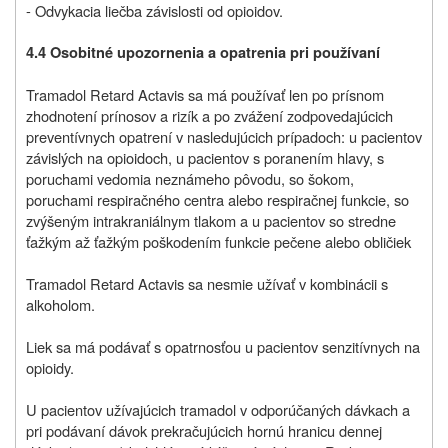
- Odvykacia liečba závislosti od opioidov.
4.4 Osobitné upozornenia a opatrenia pri používaní
Tramadol Retard Actavis sa má používať len po prísnom
zhodnotení prínosov a rizík a po zvážení zodpovedajúcich
preventívnych opatrení v nasledujúcich prípadoch: u pacientov
závislých na opioidoch, u pacientov s poranením hlavy, s
poruchami vedomia neznámeho pôvodu, so šokom,
poruchami respiračného centra alebo respiračnej funkcie, so
zvýšeným intrakraniálnym tlakom a u pacientov so stredne
ťažkým až ťažkým poškodením funkcie pečene alebo obličiek
Tramadol Retard Actavis sa nesmie užívať v kombinácii s
alkoholom.
Liek sa má podávať s opatrnosťou u pacientov senzitívnych na
opioidy.
U pacientov užívajúcich tramadol v odporúčaných dávkach a
pri podávaní dávok prekračujúcich hornú hranicu dennej