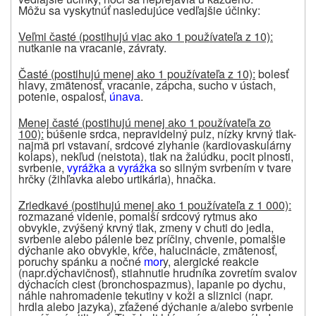
Môžu sa vyskytnúť nasledujúce vedľajšie účinky:
Veľmi časté (postihujú viac ako 1 používateľa z 10):
nutkanie na vracanie, závraty.
Časté (postihujú menej ako 1 používateľa z 10):
bolesť
hlavy, zmätenosť, vracanie, zápcha, sucho v ústach,
potenie, ospalosť,
únava
.
Menej časté (postihujú menej ako 1 používateľa zo
100):
búšenie srdca, nepravidelný pulz, nízky krvný tlak-
najmä pri vstavaní, srdcové zlyhanie (kardiovaskulárny
kolaps), nekľud (neistota), tlak na žalúdku, pocit plnosti,
svrbenie,
vyrážka
a
vyrážka
so silným
svrbením
v tvare
hrčky (žihľavka alebo urtikária), hnačka.
Zriedkavé (postihujú menej ako 1 používateľa z 1 000):
rozmazané videnie, pomalší srdcový rytmus ako
obvykle, zvýšený krvný tlak, zmeny v chuti do jedla,
svrbenie alebo pálenie bez príčiny, chvenie, pomalšie
dýchanie ako obvykle, kŕče, halucinácie, zmätenosť,
poruchy spánku a nočné
mor
y, alergické reakcie
(napr.dýchavičnosť), stiahnutie hrudníka zovretím svalov
dýchacích ciest (bronchospazmus), lapanie po dychu,
náhle nahromadenie tekutiny v koži a sliznici (napr.
hrdla alebo jazyka), zťažené dýchanie a/alebo svrbenie