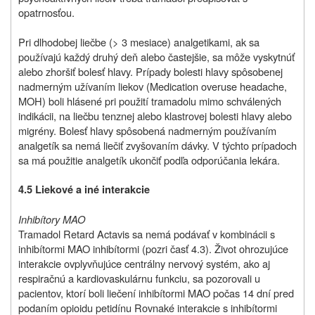
opatrnosťou.
Pri dlhodobej liečbe (> 3 mesiace) analgetikami, ak sa
používajú každý druhý deň alebo častejšie, sa môže vyskytnúť
alebo zhoršiť bolesť hlavy. Prípady bolesti hlavy spôsobenej
nadmerným užívaním liekov (Medication overuse headache,
MOH) boli hlásené pri použití tramadolu mimo schválených
indikácii, na liečbu tenznej alebo klastrovej bolesti hlavy alebo
migrény. Bolesť hlavy spôsobená nadmerným používaním
analgetík sa nemá liečiť zvyšovaním dávky. V týchto prípadoch
sa má použitie analgetík ukončiť podľa odporúčania lekára.
4.5 Liekové a iné interakcie
Inhibítory MAO
Tramadol Retard Actavis sa nemá podávať v kombinácii s
inhibítormi MAO inhibítormi (pozri časť 4.3). Život ohrozujúce
interakcie ovplyvňujúce centrálny nervový systém, ako aj
respiračnú a kardiovaskulárnu funkciu, sa pozorovali u
pacientov, ktorí boli liečení inhibítormi MAO počas 14 dní pred
podaním opioidu petidínu Rovnaké interakcie s inhibítormi