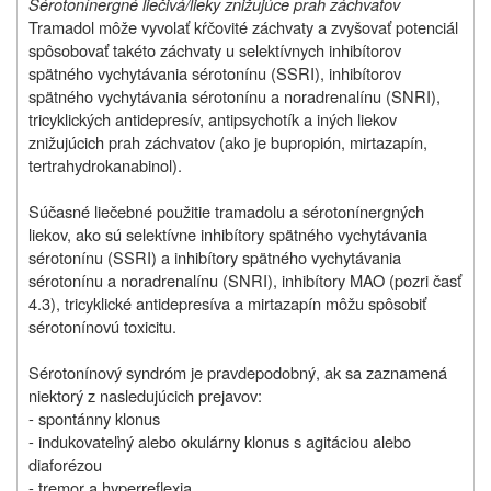
Sérotonínergné liečivá/lieky znižujúce prah záchvatov
Tramadol môže vyvolať kŕčovité záchvaty a zvyšovať potenciál
spôsobovať takéto záchvaty u selektívnych inhibítorov
spätného vychytávania sérotonínu (SSRI), inhibítorov
spätného vychytávania sérotonínu a noradrenalínu (SNRI),
tricyklických antidepresív, antipsychotík a iných liekov
znižujúcich prah záchvatov (ako je bupropión, mirtazapín,
tertrahydrokanabinol).
Súčasné liečebné použitie tramadolu a sérotonínergných
liekov, ako sú selektívne inhibítory spätného vychytávania
sérotonínu (SSRI) a inhibítory spätného vychytávania
sérotonínu a noradrenalínu (SNRI), inhibítory MAO (pozri časť
4.3), tricyklické antidepresíva a mirtazapín môžu spôsobiť
sérotonínovú toxicitu.
Sérotonínový syndróm je pravdepodobný, ak sa zaznamená
niektorý z nasledujúcich prejavov:
- spontánny klonus
- indukovateľný alebo okulárny klonus s agitáciou alebo
diaforézou
- tremor a hyperreflexia