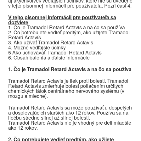
aj akýchkoľvek vedľajších účinkov, ktoré nie sú uvedené
v tejto písomnej informácii pre používateľa. Pozri časť 4.
V tejto písomnej informácii pre používateľa sa
dozviete
:
1. Čo je
Tramadol Retard Actavis
a na čo sa používa
2. Čo potrebujete vedieť predtým, ako užijete
Tramadol
Retard Actavis
3. Ako užívať
Tramadol Retard Actavis
4. Možné vedľajšie účinky
5 Ako uchovávať
Tramadol Retard Actavis
6. Obsah balenia a ďalšie informácie
1. Čo je
Tramadol Retard Actavis a na čo sa používa
Tramadol Retard Actavis je liek proti bolesti. Tramadol
Retard Actavis zmierňuje bolesť potlačením určitých
chemických látok centrálneho nervového systému (v
mozgu a mieche).
Tramadol Retard Actavis sa môže používať u dospelých
a dospievajúcich starších ako 12 rokov. Používa sa na
liečbu stredne silnej až silnej bolesti.
Tramadol Retard Actavis nie je vhodný pre deti mladšie
ako 12 rokov.
2. Čo potrebujete vedieť predtým, ako užijete