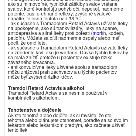
ako sú mimovoľné, rytmické zášklby svalov vrátane
svalov, ktoré kontrolujú pohyb očí, nepokoj, nadmerné
potenie, tras, prehnané reflexy, zvýšené svalové
napätie, telesná teplota nad 38 °C.
- ak súčasne s Tramadolom Retard Actavis užívate lieky
na upokojenie, ako sú trankvilizéry, lieky na spanie,
antidepresíva a silné lieky proti bolesti (
mor
fín, kodeín,
petidín). Môžete sa cítiť nadmerme ospalý alebo mať
pocit, že omdliete.
- ak súčasne s Tramadolom Retard Actavis užívate lieky
na zriedenie krvi, ako je warfarín. Dávka týchto liekov by
sa mala znížiť, pretože u pacientov existuje riziko
závažného krvácania.
- antikonvulzívne lieky užívané spolu s tramadolom
môžu znižovať prah záchvatov a u týchto pacientov
môže byť zvýšené riziko kŕčov.
Tramdol Retard Actavis a alkohol
Tramadol Retard Actavis sa nesmie používať v
kombinácii s alkoholom.
Tehotenstvo a dojčenie
Ak ste tehotná alebo dojčíte, ak si myslíte, že ste
tehotná alebo plánujete otehotnieť, poraďte sa so svojím
lekárom alebo lekárnikom predtým, ako začnete užívať
tento liek