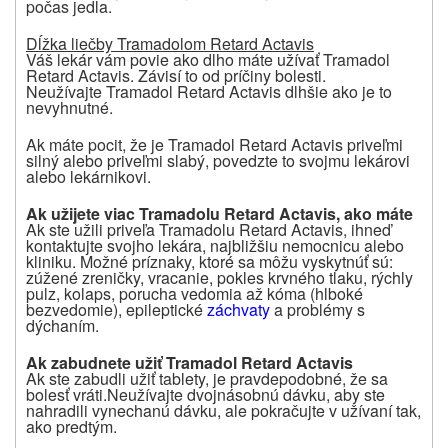
počas jedla.
Dĺžka liečby Tramadolom Retard Actavis
Váš lekár vám povie ako dlho máte užívať Tramadol
Retard Actavis. Závisí to od príčiny bolesti.
Neužívajte Tramadol Retard Actavis dlhšie ako je to
nevyhnutné.
Ak máte pocit, že je Tramadol Retard Actavis priveľmi
silný alebo priveľmi slabý, povedzte to svojmu lekárovi
alebo lekárnikovi.
Ak užijete viac
Tramadolu Retard Actavis,
ako máte
Ak ste užili priveľa Tramadolu Retard Actavis, ihneď
kontaktujte svojho lekára, najbližšiu nemocnicu alebo
kliniku. Možné príznaky, ktoré sa môžu vyskytnúť sú:
zúžené zreničky, vracanie, pokles krvného tlaku, rýchly
pulz, kolaps, porucha vedomia až kóma (hlboké
bezvedomie), epileptické
záchvaty
a problémy s
dýchaním.
Ak zabudnete užiť
Tramadol Retard Actavis
Ak ste zabudli užiť tablety, je pravdepodobné, že sa
bolesť vráti.Neužívajte dvojnásobnú dávku, aby ste
nahradili vynechanú dávku, ale pokračujte v užívaní tak,
ako predtým.