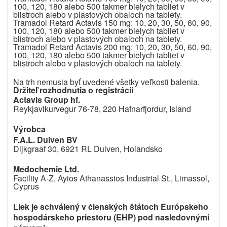
100, 120, 180 alebo 500 takmer bielych tabliet v
blistroch alebo v plastových obaloch na tablety.
Tramadol Retard Actavis 150 mg: 10, 20, 30, 50, 60, 90,
100, 120, 180 alebo 500 takmer bielych tabliet v
blistroch alebo v plastových obaloch na tablety.
Tramadol Retard Actavis 200 mg: 10, 20, 30, 50, 60, 90,
100, 120, 180 alebo 500 takmer bielych tabliet v
blistroch alebo v plastových obaloch na tablety.
Na trh nemusia byť uvedené všetky veľkosti balenia.
Držiteľ rozhodnutia o registrácii
Actavis Group hf.
Reykjavikurvegur 76-78, 220 Hafnarfjordur, Island
Výrobca
F.A.L. Duiven BV
Dijkgraaf 30, 6921 RL Duiven, Holandsko
Medochemie Ltd.
Facility A-Z, Ayios Athanassios Industrial St., Limassol,
Cyprus
Liek je schválený v členských štátoch Európskeho
hospodárskeho priestoru (EHP) pod nasledovnými