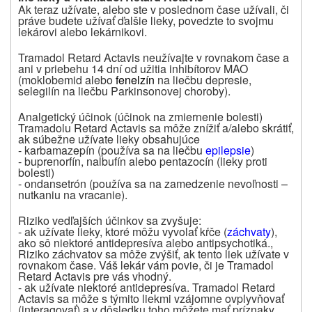
Ak teraz užívate, alebo ste v poslednom čase užívali, či
práve budete užívať ďalšie lieky, povedzte to svojmu
lekárovi alebo lekárnikovi.
Tramadol Retard Actavis neužívajte v rovnakom čase a
ani v priebehu 14 dní od užitia inhibítorov MAO
(moklobemid alebo
fenelzín
na liečbu depresie,
selegilín na liečbu Parkinsonovej choroby).
Analgetický účinok (účinok na zmiernenie bolesti)
Tramadolu Retard Actavis sa môže znížiť a/alebo skrátiť,
ak súbežne užívate lieky obsahujúce
- karbamazepín (používa sa na liečbu
epilepsie
)
- buprenorfín, nalbufín alebo pentazocín (lieky proti
bolesti)
- ondansetrón (používa sa na zamedzenie nevoľnosti –
nutkaniu na vracanie).
Riziko vedľajších účinkov sa zvyšuje:
- ak užívate lieky, ktoré môžu vyvolať kŕče (
záchvaty
),
ako sô niektoré antidepresíva alebo antipsychotiká.,
Riziko záchvatov sa môže zvýšiť, ak tento liek užívate v
rovnakom čase. Váš lekár vám povie, či je Tramadol
Retard Actavis pre vás vhodný.
- ak užívate niektoré antidepresíva. Tramadol Retard
Actavis sa môže s týmito liekmi vzájomne ovplyvňovať
(interagovať) a v dôsledku toho môžete mať príznaky,