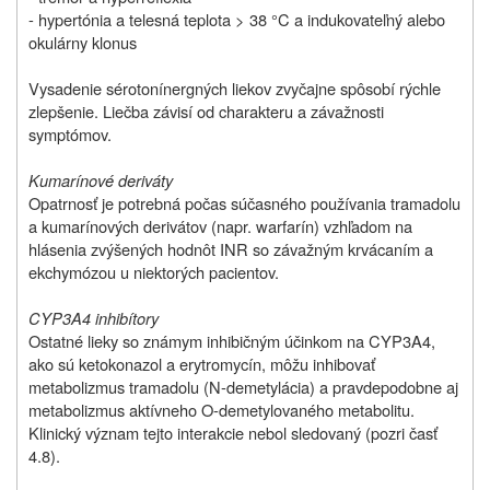
- hypertónia a telesná teplota > 38 °C a indukovateľný alebo
okulárny klonus
Vysadenie sérotonínergných liekov zvyčajne spôsobí rýchle
zlepšenie. Liečba závisí od charakteru a závažnosti
symptómov.
Kumarínové deriváty
Opatrnosť je potrebná počas súčasného používania tramadolu
a kumarínových derivátov (napr. warfarín) vzhľadom na
hlásenia zvýšených hodnôt INR so závažným krvácaním a
ekchymózou u niektorých pacientov.
CYP3A4 inhibítory
Ostatné lieky so známym inhibičným účinkom na CYP3A4,
ako sú ketokonazol a erytromycín, môžu inhibovať
metabolizmus tramadolu (N-demetylácia) a pravdepodobne aj
metabolizmus aktívneho O-demetylovaného metabolitu.
Klinický význam tejto interakcie nebol sledovaný (pozri časť
4.8).