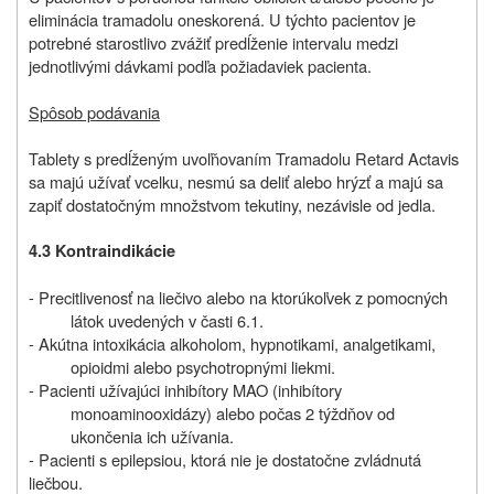
eliminácia tramadolu oneskorená. U týchto pacientov je
potrebné starostlivo zvážiť predĺženie intervalu medzi
jednotlivými dávkami podľa požiadaviek pacienta.
Spôsob podávania
Tablety s predĺženým uvoľňovaním Tramadolu Retard Actavis
sa majú užívať vcelku, nesmú sa deliť alebo hrýzť a majú sa
zapiť dostatočným množstvom tekutiny, nezávisle od jedla.
4.3 Kontraindikácie
- Precitlivenosť na liečivo alebo na ktorúkoľvek z pomocných
látok uvedených v časti 6.1.
- Akútna intoxikácia alkoholom, hypnotikami, analgetikami,
opioidmi alebo psychotropnými liekmi.
- Pacienti užívajúci inhibítory MAO (inhibítory
monoaminooxidázy) alebo počas 2 týždňov od
ukončenia ich užívania.
- Pacienti s epilepsiou, ktorá nie je dostatočne zvládnutá
liečbou.