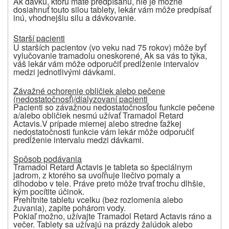
Ak dávku, ktorú máte predpísanú, nie je možné
dosiahnuť touto silou tablety, lekár vám môže predpísať
inú, vhodnejšiu silu a dávkovanie.
Starší pacienti
U starších pacientov (vo veku nad 75 rokov) môže byť
vylučovanie tramadolu oneskorené. Ak sa vás to týka,
váš lekár vám môže odporučiť predĺženie intervalov
medzi jednotlivými dávkami.
Závažné ochorenie obličiek alebo pečene
(nedostatočnosť)/dialyzovaní pacienti
Pacienti so závažnou nedostatočnosťou funkcie pečene
a/alebo obličiek nesmú užívať Tramadol Retard
Actavis.V prípade miernej alebo stredne ťažkej
nedostatočnosti funkcie vám lekár môže odporučiť
predĺženie intervalu medzi dávkami.
Spôsob podávania
Tramadol Retard Actavis je tableta so špeciálnym
jadrom, z ktorého sa uvoľňuje liečivo pomaly a
dlhodobo v tele. Práve preto môže trvať trochu dlhšie,
kým pocítite účinok.
Prehltnite tabletu vcelku (bez rozlomenia alebo
žuvania), zapite pohárom vody.
Pokiaľ možno, užívajte Tramadol Retard Actavis ráno a
večer. Tablety sa užívajú na prázdy žalúdok alebo