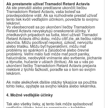
Ak prestanete užívať
Tramadol Retard Actavis
Ak ste prerušili alebo predčasne ukončili liečbu
Tramadolom Retard Actavis, vaša bolesť sa
pravdepodobne vráti. Ak sa rozhodnete prestať užívať
tento liek kvôli vedľajším účinkom, povedzte to svojmu
lekárovi.
Vo všeobecnosti sa po ukončení liečby Tramadolom
Retard Actavis nevyskytujú oneskorené účinky. V
zriedkavých prípadoch sa ľudia, ktorí užívali Tramadol
Retard Actavis dlhú dobu, môžu cítiť zle, ak liečbu náhle
ukončia. Môžu pociťovať nepokoj, úzkosť, nervozitu
alebo triašku. Môžu byť hyperaktívni, môžu mať
problémy so spánkom a žalúdočné alebo črevné
problémy. Veľmi málo ľudí môže mať pocit paniky,
halucinácie, neobvyklé vnímanie ako svrbenie, pichanie
a tŕpnutie, hučanie v ušiach (tinitus). Ak sa u vás po
ukončení liečby Tramadolom Retard Actavis prejavia
niektoré z týchto ťažkostí, poraďte sa o tom so svojim
lekárom.
Ak máte akékoľvek ďalšie otázky týkajúce sa použitia
tohto lieku, opýtajte sa svojho lekára alebo lekárnika.
4. Možné vedľajšie účinky
Tak ako všetky lieky, aj tento liek môže spôsobovať
vedľajšie účinky, hoci sa neprejavia u každého.