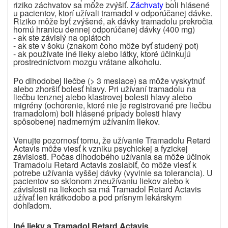
riziko záchvatov sa môže zvýšiť.
Záchvaty
boli hlásené
u pacientov, ktorí užívali tramadol v odporúčanej dávke.
Riziko môže byť zvýšené, ak dávky tramadolu prekročia
hornú hranicu dennej odporúčanej dávky (400 mg)
- ak ste závislý na opiátoch
- ak ste v šoku (znakom čoho môže byť studený pot)
- ak používate iné lieky alebo látky, ktoré účinkujú
prostredníctvom mozgu vrátane alkoholu.
Po dlhodobej liečbe (> 3 mesiace) sa môže vyskytnúť
alebo zhoršiť bolesť hlavy. Pri užívaní tramadolu na
liečbu tenznej alebo klastrovej bolesti hlavy alebo
migrény (ochorenie, ktoré nie je registrované pre liečbu
tramadolom) boli hlásené prípady bolesti hlavy
spôsobenej nadmerným užívaním liekov.
Venujte pozornosť tomu, že užívanie Tramadolu Retard
Actavis môže viesť k vzniku psychickej a fyzickej
závislosti. Počas dlhodobého užívania sa môže účinok
Tramadolu Retard Actavis zoslabiť, čo môže viesť k
potrebe užívania vyššej dávky (vyvinie sa tolerancia). U
pacientov so sklonom zneužívaniu liekov alebo k
závislosti na liekoch sa má Tramadol Retard Actavis
užívať len krátkodobo a pod prísnym lekárskym
dohľadom.
Iné lieky a Tramadol Retard Actavis