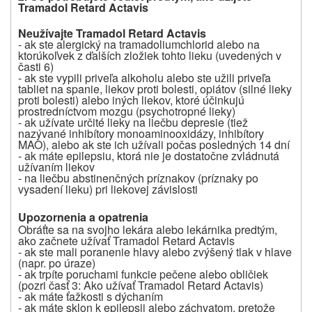
Tramadol Retard Actavis
Neužívajte
Tramadol Retard Actavis
- ak ste alergický na tramadoliumchlorid alebo na
ktorúkoľvek z ďalších zložiek tohto lieku (uvedených v
časti 6)
- ak ste vypili priveľa alkoholu alebo ste užili priveľa
tabliet na spanie, liekov proti bolesti, opiátov (silné lieky
proti bolesti) alebo iných liekov, ktoré účinkujú
prostredníctvom mozgu (psychotropné lieky)
- ak užívate určité lieky na liečbu depresie (tiež
nazývané inhibítory monoaminooxidázy, inhibítory
MAO), alebo ak ste ich užívali počas posledných 14 dní
- ak máte epilepsiu, ktorá nie je dostatočne zvládnutá
užívaním liekov
- na liečbu abstinenčných príznakov (príznaky po
vysadení lieku) pri liekovej závislosti
Upozornenia a opatrenia
Obráťte sa na svojho lekára alebo lekárnika predtým,
ako začnete užívať Tramadol Retard Actavis
- ak ste mali poranenie hlavy alebo zvýšený tlak v hlave
(napr. po úraze)
- ak trpíte poruchami funkcie pečene alebo obličiek
(pozri časť 3: Ako užívať Tramadol Retard Actavis)
- ak máte ťažkosti s dýchaním
- ak máte sklon k epilepsii alebo záchvatom, pretože