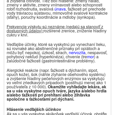
a zvýšená citlivosť. Tiež boli hlásené: zmeny nálad,
zmeny v aktivite, zmeny vnímavosti alebo schopnosti
robiť rozhodnutia, svalová
únava
, ťažkosti pri prechode
vody tráviacou sústavou, mimovoľné svalové kontrakcie
(sťahy), poruchy koordinácie a mdloby (synkopa).
Frekvencie výskytu sú neznáme (nedajú sa stanoviť z
dostupných údajov):
rozšírené zrenice, zníženie hladiny
cukru v krvi.
Vedľajšie účinky, ktoré sa vyskytnú po vynechaní lieku,
sú rovnaké ako abstinenčné príznaky pri opiátoch a
môžu byť: nepokoj, úzkosť, strach,
nervozita
, nespavosť,
pohybový nekľud (hyperkinéza), chvenie (tre
mor
) a
žalúdočné ťažkosti (gastrointestinálne problémy).
Alergické reakcie (napr. ťažkosti s dýchaním, sipot,
opuch kože), šok (náhle zlyhanie obehového systému)
a zvýšenie hladiny pečeňových enzýmov sa vyskytujú
vo veľmi zriedkavých prípadoch (postihujú menej ako 1
používateľa z 10 000).
Okamžite vyhľadajte lekára, ak
sa u vás vyskytne opuch tváre, jazyka a/alebo hrdla
a/alebo ťažkosti pri prehĺtaní alebo žihľavka
spoločne s ťažkosťami pri dýchaní.
Hlásenie vedľajších účinkov
Ak sa u vás vyskytne akýkoľvek vedľajší účinok, obráťte