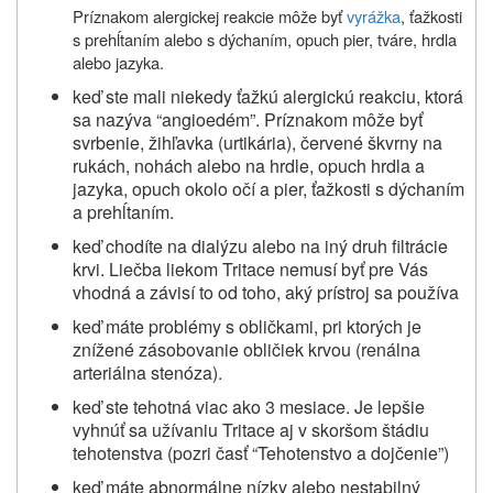
Príznakom alergickej reakcie môže byť
vyrážka
, ťažkosti
s prehĺtaním alebo s dýchaním, opuch pier, tváre, hrdla
alebo jazyka.
keď ste mali niekedy ťažkú alergickú reakciu, ktorá
sa nazýva “angioedém”. Príznakom môže byť
svrbenie, žihľavka (urtikária), červené škvrny na
rukách, nohách alebo na hrdle, opuch hrdla a
jazyka, opuch okolo očí a pier, ťažkosti s dýchaním
a prehĺtaním.
keď chodíte na dialýzu alebo na iný druh filtrácie
krvi. Liečba liekom
Tritace
nemusí byť pre Vás
vhodná a závisí to od toho, aký prístroj sa používa
keď máte problémy s obličkami, pri ktorých je
znížené zásobovanie obličiek krvou (renálna
arteriálna stenóza).
keď ste tehotná viac ako 3 mesiace. Je lepšie
vyhnúť sa užívaniu Tritace aj v skoršom štádiu
tehotenstva (pozri časť “Tehotenstvo a dojčenie”)
keď máte abnormálne nízky alebo nestabilný