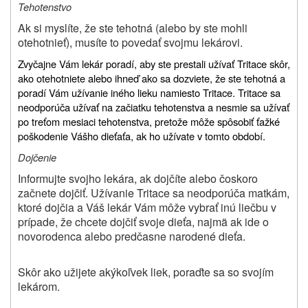
Tehotenstvo
Ak si myslíte, že ste tehotná (alebo by ste mohli
otehotnieť), musíte to povedať svojmu lekárovi.
Zvyčajne Vám lekár poradí, aby ste prestali užívať Tritace skôr,
ako otehotniete alebo ihneď ako sa dozviete, že ste tehotná a
poradí Vám užívanie iného lieku namiesto Tritace. Tritace sa
neodporúča užívať na začiatku tehotenstva a nesmie sa užívať
po treťom mesiaci tehotenstva, pretože môže spôsobiť ťažké
poškodenie Vášho dieťaťa, ak ho užívate v tomto období.
Dojčenie
Informujte svojho lekára, ak dojčíte alebo čoskoro
začnete dojčiť. Užívanie Tritace sa neodporúča matkám,
ktoré dojčia a Váš lekár Vám môže vybrať inú liečbu v
prípade, že chcete dojčiť svoje dieťa, najmä ak ide o
novorodenca alebo predčasne narodené dieťa.
Skôr ako užijete akýkoľvek liek, poraďte sa so svojím
lekárom.