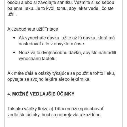
osobu alebo si zavolajte sanitku. Vezmite si so sebou
balenie lieku. Je to kvôli tomu, aby lekár vedel, čo ste
užili.
Ak zabudnete užiť
Tritace
Ak vynecháte dávku, užite až tú dávku, ktorá má
nasledovať a to v obvyklom čase.
Neužívajte dvojnásobnú dávku, aby ste nahradili
vynechanú tabletu.
Ak máte ďalšie otázky týkajúce sa použitia tohto lieku,
opýtajte sa svojho lekára alebo lekárnika.
4.
MOŽNÉ VEDĽAJŠIE ÚČINKY
Tak ako všetky lieky, aj
Tritace
môže spôsobovať
vedľajšie účinky, hoci sa neprejavia u každého.