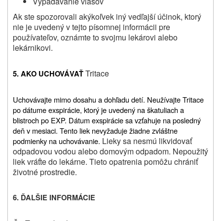
Vypadávanie vlasov
Ak ste spozorovali akýkoľvek iný vedľajší účinok, ktorý
nie je uvedený v tejto písomnej informácii pre
používateľov, oznámte to svojmu lekárovi alebo
lekárnikovi.
Tritace
5. AKO UCHOVÁVAŤ
Uchovávajte mimo dosahu a dohľadu detí. Neužívajte Tritace
po dátume exspirácie, ktorý je uvedený na škatuliach a
blistroch po EXP. Dátum exspirácie sa vzťahuje na posledný
deň v mesiaci. Tento liek nevyžaduje žiadne zvláštne
Lieky sa nesmú likvidovať
podmienky na uchovávanie.
odpadovou vodou alebo domovým odpadom. Nepoužitý
liek vráťte do lekárne. Tieto opatrenia pomôžu chrániť
životné prostredie
.
6. ĎALŠIE INFORMÁCIE