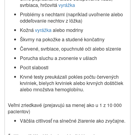
svrbiaca, hrčovitá
vyrážka
Problémy s nechtami (napríklad uvoľnenie alebo
oddeľovanie nechtov z lôžka)
Kožná
vyrážka
alebo modriny
Škvrny na pokožke a studené končatiny
Červené, svrbiace, opuchnuté oči alebo slzenie
Porucha sluchu a zvonenie v ušiach
Pocit slabosti
Krvné testy preukázali pokles počtu červených
krviniek, bielych krviniek alebo krvných doštičiek
alebo množstva hemoglobínu.
Veľmi zriedkavé
(prejavujú sa menej ako u 1 z 10 000
pacientov)
Väčšia citlivosť na slnečné žiarenie ako zvyčajne.