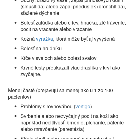
(sinusitída) alebo zápal priedušiek (bronchitída),
sťažené dýchanie
Bolesť žalúdka alebo čriev, hnačka, zlé trávenie,
pocit na vracanie alebo vracanie
Kožná
vyrážka
, ktorá môže byť aj vyvýšená
Bolesť na hrudníku
Kŕče v svaloch alebo bolesť svalov
Krvné testy preukázali viac draslíka v krvi ako
zvyčajne.
Menej časté
(prejavujú sa menej ako u 1 zo 100
pacientov)
Problémy s rovnováhou (
vertigo
)
Svrbenie alebo nezvyčajný pocit na koži ako
napríklad necitlivosť, brnenie, pichanie, pálenie
alebo mravčenie (parestézia)
Strata chuti alebo zmenené vnímanie chuti