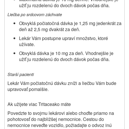
užiť ju rozdelenú do dvoch dávok počas dňa.
Liečba po srdcovom záchvate
Obvyklá počiatočná dávka je 1,25 mg jedenkrát za
deň až 2,5 mg dvakrát za deň.
Lekár Vám postupne upraví množstvo, ktoré
užívate.
Obvyklá dávka je 10 mg za deň. Vhodnejšie je
užiť ju rozdelenú do dvoch dávok počas dňa.
Starší pacienti
Lekár Vám počiatočnú dávku zníži a liečbu Vám bude
upravovať pomalšie.
Ak užijete viac
Tritace
ako máte
Povedzte to svojmu lekárovi alebo choďte priamo na
pohotovosť do najbližšej nemocnice. Cestou do
nemocnice neveďte vozidlo, požiadajte o odvoz inú