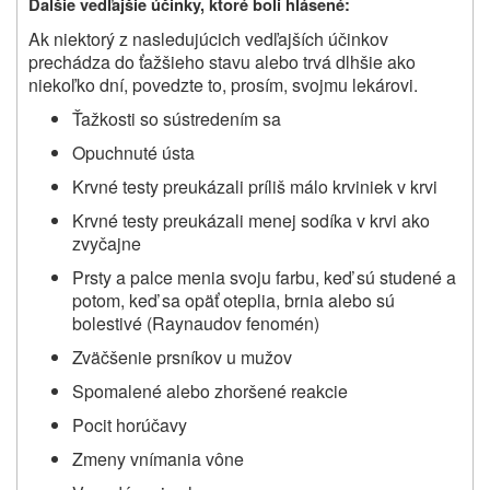
Ďalšie vedľajšie účinky, ktoré boli hlásené:
Ak niektorý z nasledujúcich vedľajších účinkov
prechádza do ťažšieho stavu alebo trvá dlhšie ako
niekoľko dní, povedzte to, prosím, svojmu lekárovi.
Ťažkosti so sústredením sa
Opuchnuté ústa
Krvné testy preukázali príliš málo krviniek v krvi
Krvné testy preukázali menej sodíka v krvi ako
zvyčajne
Prsty a palce menia svoju farbu, keď sú studené a
potom, keď sa opäť oteplia, brnia alebo sú
bolestivé (Raynaudov fenomén)
Zväčšenie prsníkov u mužov
Spomalené alebo zhoršené reakcie
Pocit horúčavy
Zmeny vnímania vône