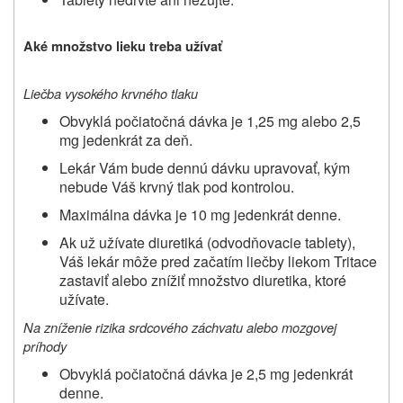
Aké množstvo lieku treba užívať
Liečba vysokého krvného tlaku
Obvyklá počiatočná dávka je 1,25 mg alebo 2,5
mg jedenkrát za deň.
Lekár Vám bude dennú dávku upravovať, kým
nebude Váš krvný tlak pod kontrolou.
Maximálna dávka je 10 mg jedenkrát denne.
Ak už užívate diuretiká (odvodňovacie tablety),
Váš lekár môže pred začatím liečby liekom
Tritace
zastaviť alebo znížiť množstvo diuretika, ktoré
užívate.
Na zníženie rizika srdcového záchvatu alebo mozgovej
príhody
Obvyklá počiatočná dávka je 2,5 mg jedenkrát
denne.