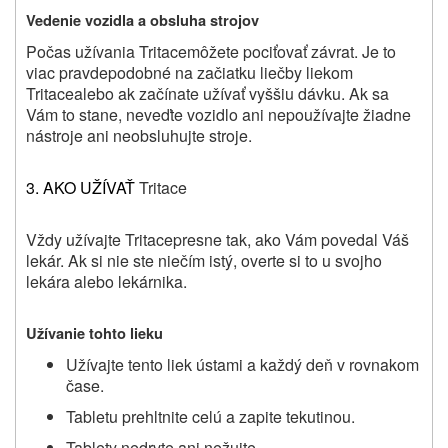
Vedenie vozidla a obsluha strojov
Počas užívania
Tritace
môžete pociťovať závrat. Je to
viac pravdepodobné na začiatku liečby liekom
Tritace
alebo ak začínate užívať vyššiu dávku. Ak sa
Vám to stane, neveďte vozidlo ani nepoužívajte žiadne
nástroje ani neobsluhujte stroje.
3. AKO UŽÍVAŤ
Tritace
Vždy užívajte
Tritace
presne tak, ako Vám povedal Váš
lekár. Ak si nie ste niečím istý, overte si to u svojho
lekára alebo lekárnika
.
Užívanie tohto lieku
Užívajte tento liek ústami a každý deň v rovnakom
čase.
Tabletu prehltnite celú a zapite tekutinou.
Tablety nedrvte ani nežujte.