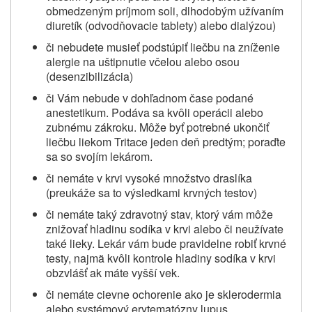
obmedzeným príjmom soli, dlhodobým užívaním
diuretík (odvodňovacie tablety) alebo dialýzou)
či nebudete musieť podstúpiť liečbu na zníženie
alergie na uštipnutie včelou alebo osou
(desenzibilizácia)
či Vám nebude v dohľadnom čase podané
anestetikum. Podáva sa kvôli operácii alebo
zubnému zákroku. Môže byť potrebné ukončiť
liečbu liekom Tritace jeden deň predtým; poraďte
sa so svojím lekárom.
či nemáte v krvi vysoké množstvo draslíka
(preukáže sa to výsledkami krvných testov)
či nemáte taký zdravotný stav, ktorý vám môže
znižovať hladinu sodíka v krvi alebo či neužívate
také lieky. Lekár vám bude pravidelne robiť krvné
testy, najmä kvôli kontrole hladiny sodíka v krvi
obzvlášť ak máte vyšší vek.
či nemáte cievne ochorenie ako je sklerodermia
alebo systémový erytematózny lupus