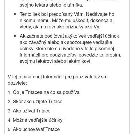
svojho lekára alebo lekárnika.
Tento liek bol predpísaný Vám. Nedávajte ho
nikomu inému. Môže mu uškodiť, dokonca aj
vtedy, ak má rovnaké príznaky ako Vy.
Ak začnete pociťovať akýkoľvek vedľajší účinok
ako závažný alebo ak spozorujete vedľajšie
účinky, ktoré nie sú uvedené v tejto písomnej
informácii pre používateľov, povedzte to, prosím,
svojmu lekárovi alebo lekárnikovi.
V tejto písomnej informácii pre používateľov sa
dozviete
:
1. Čo je
Tritace
a na čo sa používa
2. Skôr ako užijete
Tritace
3. Ako užívať
Tritace
4. Možné vedľajšie účinky
5. Ako uchovávať
Tritace