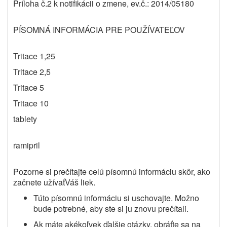
Príloha č.2 k notifikácii o zmene, ev.č.: 2014/05180
PÍSOMNÁ INFORMÁCIA PRE POUŽÍVATEĽOV
Tritace 1,25
Tritace 2,5
Tritace 5
Tritace 10
tablety
ramipril
Pozorne si prečítajte celú písomnú informáciu skôr, ako
začnete užívať
Váš liek.
Túto písomnú informáciu si uschovajte. Možno
bude potrebné, aby ste si ju znovu prečítali.
Ak máte akékoľvek ďalšie otázky, obráťte sa na