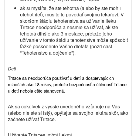
ak si myslíte, že ste tehotná (alebo by ste mohli
otehotnieť), musíte to povedať svojmu lekárovi. V
skoršom štádiu tehotenstva sa užívanie lieku
Tritace neodporúča a nesmie sa užívať, ak ste
tehotná dlhšie ako 3 mesiace, pretože jeho
užívanie v tomto štádiu tehotenstva môže spôsobiť
ťažké poškodenie Vášho dieťaťa (pozri časť
“Tehotenstvo a dojčenie”).
Deti
Tritace sa neodporúča používať u detí a dospievajúcich
mladších ako 18 rokov, pretože bezpečnosť a účinnosť Tritace
u detí nebola ešte stanovená.
Ak sa čokoľvek z vyššie uvedeného vzťahuje na Vás
(alebo nie ste si istý), opýtajte sa svojho lekára skôr, ako
začnete užívať
Tritace.
Užívanie
Tritace
s inými liekmi