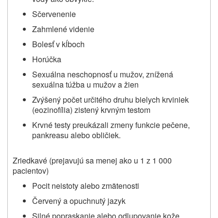
Sčervenenie
Zahmlené videnie
Bolesť v kĺboch
Horúčka
Sexuálna neschopnosť u mužov, znížená
sexuálna túžba u mužov a žien
Zvýšený počet určitého druhu bielych krviniek
(eozinofília) zistený krvným testom
Krvné testy preukázali zmeny funkcie pečene,
pankreasu alebo obličiek.
Zriedkavé
(prejavujú sa menej ako u 1 z 1 000
pacientov)
Pocit neistoty alebo zmätenosti
Červený a opuchnutý jazyk
Silné popraskanie alebo odlupovanie kože,