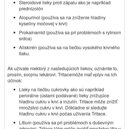
Steroidové lieky proti zápalu ako je napríklad
prednizolón
Alopurinol (používa sa na zníženie hladiny
kyseliny močovej v krvi)
Prokaínamid (používa sa pri problémoch s rytmom
srdca)
Aliskirén (používa sa na liečbu vysokého krvného
tlaku.
Ak užívate niektorý z nasledujúcich liekov, oznámte to,
prosím, svojmu lekárovi.
Tritace
môže mať vplyv na ich
účinok:
Lieky na liečbu cukrovky ako sú napríklad
perorálne (ústami podávané) lieky znižujúce
hladinu cukru v krvi a inzulín.
Tritace
môže znížiť
množstvo cukru v krvi. Dôkladne si sledujte
hladinu cukru v krvi počas užívania
Tritace.
Lítium (používa sa pri problémoch s duševným
zdravím).
Tritace
Vám môže zvýšiť množstvo lítia v