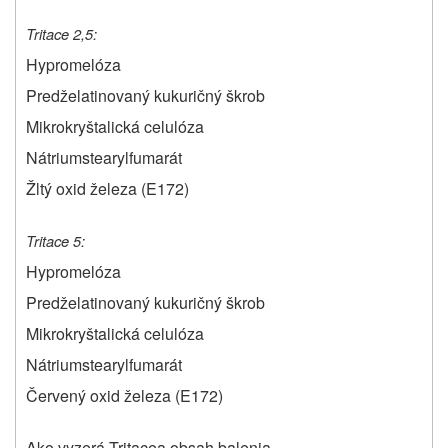
Tritace 2,5:
Hypromelóza
Predželatinovaný kukuričný škrob
Mikrokryštalická celulóza
Nátriumstearylfumarát
Žltý oxid železa (E172)
Tritace 5:
Hypromelóza
Predželatinovaný kukuričný škrob
Mikrokryštalická celulóza
Nátriumstearylfumarát
Červený oxid železa (E172)
Ako vyzerá
Tritace
a obsah balenia