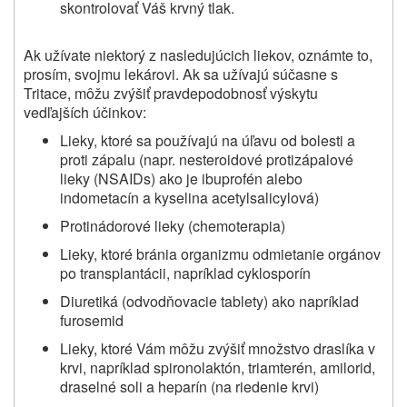
skontrolovať Váš krvný tlak.
Ak užívate niektorý z nasledujúcich liekov, oznámte to,
prosím, svojmu lekárovi. Ak sa užívajú súčasne s
Tritace
, môžu zvýšiť pravdepodobnosť výskytu
vedľajších účinkov:
Lieky, ktoré sa používajú na úľavu od bolesti a
proti zápalu (napr. nesteroidové protizápalové
lieky (NSAIDs) ako je ibuprofén alebo
indometacín a kyselina acetylsalicylová)
Protinádorové lieky (chemoterapia)
Lieky, ktoré bránia organizmu odmietanie orgánov
po transplantácii, napríklad cyklosporín
Diuretiká (odvodňovacie tablety) ako napríklad
furosemid
Lieky, ktoré Vám môžu zvýšiť množstvo draslíka v
krvi, napríklad spironolaktón, triamterén, amilorid,
draselné soli a heparín (na riedenie krvi)