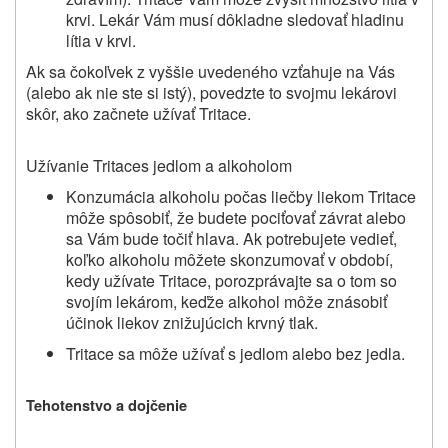
krvi. Lekár Vám musí dôkladne sledovať hladinu
lítia v krvi.
Ak sa čokoľvek z vyššie uvedeného vzťahuje na Vás
(alebo ak nie ste si istý), povedzte to svojmu lekárovi
skôr, ako začnete užívať
Tritace.
Užívanie
Tritace
s jedlom a alkoholom
Konzumácia alkoholu počas liečby liekom
Tritace
môže spôsobiť, že budete pociťovať závrat alebo
sa Vám bude točiť hlava. Ak potrebujete vedieť,
koľko alkoholu môžete skonzumovať v období,
kedy užívate
Tritace
, porozprávajte sa o tom so
svojím lekárom, keďže alkohol môže znásobiť
účinok liekov znižujúcich krvný tlak.
Tritace
sa môže užívať s jedlom alebo bez jedla.
Tehotenstvo a dojčenie