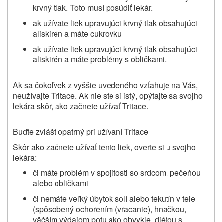
krvný tlak. Toto musí posúdiť lekár.
ak užívate liek upravujúci krvný tlak obsahujúci
aliskirén a máte cukrovku
ak užívate liek upravujúci krvný tlak obsahujúci
aliskirén a máte problémy s obličkami.
Ak sa čokoľvek z vyššie uvedeného vzťahuje na Vás,
neužívajte
Tritace
. Ak nie ste si istý, opýtajte sa svojho
lekára skôr, ako začnete užívať
Tritace
.
Buďte zvlášť opatrný pri užívaní
Tritace
Skôr ako začnete užívať tento liek, overte si u svojho
lekára:
či máte problém v spojitosti so srdcom, pečeňou
alebo obličkami
či nemáte veľký úbytok solí alebo tekutín v tele
(spôsobený ochorením (vracanie), hnačkou,
väčším výdajom potu ako obvykle, diétou s