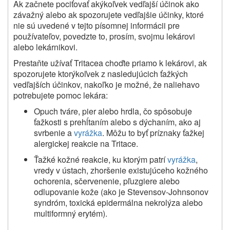
Ak začnete pociťovať akýkoľvek vedľajší účinok ako
závažný alebo ak spozorujete vedľajšie účinky, ktoré
nie sú uvedené v tejto písomnej informácii pre
používateľov, povedzte to, prosím, svojmu lekárovi
alebo lekárnikovi.
Prestaňte užívať
Tritace
a choďte priamo k lekárovi, ak
spozorujete ktorýkoľvek z nasledujúcich ťažkých
vedľajších účinkov, nakoľko je možné, že naliehavo
potrebujete pomoc lekára:
Opuch tváre, pier alebo hrdla, čo spôsobuje
ťažkosti s prehĺtaním alebo s dýchaním, ako aj
svrbenie a
vyrážka
. Môžu to byť príznaky ťažkej
alergickej reakcie na
Tritace
.
Ťažké kožné reakcie, ku ktorým patrí
vyrážka
,
vredy v ústach, zhoršenie existujúceho kožného
ochorenia, sčervenenie, pľuzgiere alebo
odlupovanie kože (ako je Stevensov-Johnsonov
syndróm, toxická epidermálna nekrolýza alebo
multiformný erytém).