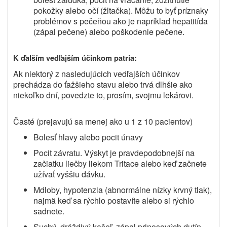
pokožky alebo očí (žltačka). Môžu to byť príznaky
problémov s pečeňou ako je napríklad hepatitída
(zápal pečene) alebo poškodenie pečene.
K ďalším vedľajším účinkom patria:
Ak niektorý z nasledujúcich vedľajších účinkov
prechádza do ťažšieho stavu alebo trvá dlhšie ako
niekoľko dní, povedzte to, prosím, svojmu lekárovi.
Časté
(prejavujú sa menej ako u 1 z 10 pacientov)
Bolesť hlavy alebo pocit únavy
Pocit závratu. Výskyt je pravdepodobnejší na
začiatku liečby liekom
Tritace
alebo keď začnete
užívať vyššiu dávku.
Mdloby, hypotenzia (abnormálne nízky krvný tlak),
najmä keď sa rýchlo postavíte alebo si rýchlo
sadnete.
Suchý, dráždivý kašeľ, zápal prinosových dutín