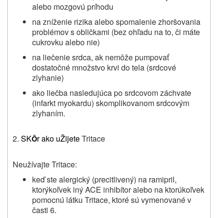
alebo mozgovú príhodu
na zníženie rizika alebo spomalenie zhoršovania
problémov s obličkami (bez ohľadu na to, či máte
cukrovku alebo nie)
na liečenie srdca, ak nemôže pumpovať
dostatočné množstvo krvi do tela (srdcové
zlyhanie)
ako liečba nasledujúca po srdcovom záchvate
(infarkt myokardu) skomplikovanom srdcovým
zlyhaním.
2.
SK
r ako uŽijete
Tritace
Ô
Neužívajte
Tritace
:
keď ste alergický (precitlivený) na ramipril,
ktorýkoľvek iný ACE inhibítor alebo na ktorúkoľvek
pomocnú látku
Tritace
, ktoré sú vymenované v
časti 6.