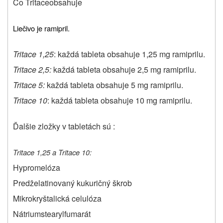
Čo
Tritace
obsahuje
Liečivo je ramipril.
Tritace 1,25
: každá tableta obsahuje
1,25 mg ramiprilu.
Tritace 2,5
:
každá tableta obsahuje
2,5 mg ramiprilu.
Tritace 5
:
každá tableta obsahuje
5 mg ramiprilu.
Tritace 10
: každá tableta obsahuje
10 mg ramiprilu.
Ďalšie zložky v tabletách sú :
Tritace 1,25 a Tritace 10:
Hypromelóza
Predželatinovaný kukuričný škrob
Mikrokryštalická celulóza
Nátriumstearylfumarát