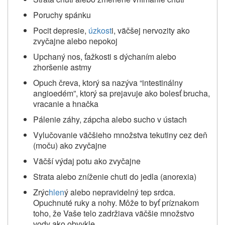
Poruchy spánku
Pocit depresie,
úzkost
i, väčšej nervozity ako
zvyčajne alebo nepokoj
Upchaný nos, ťažkosti s dýchaním alebo
zhoršenie astmy
Opuch čreva, ktorý sa nazýva “intestinálny
angioedém”, ktorý sa prejavuje ako bolesť brucha,
vracanie a hnačka
Pálenie záhy, zápcha alebo sucho v ústach
Vylučovanie väčšieho množstva tekutiny cez deň
(moču) ako zvyčajne
Väčší výdaj potu ako zvyčajne
Strata alebo zníženie chuti do jedla (anorexia)
Zrýc
hlen
ý alebo nepravidelný tep srdca.
Opuchnuté ruky a nohy. Môže to byť príznakom
toho, že Vaše telo zadržiava väčšie množstvo
vody ako obvykle.