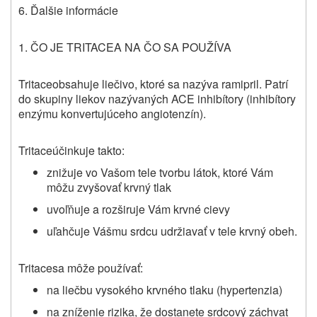
6. Ďalšie informácie
1.
ČO JE
TRITACE
A NA ČO SA POUŽÍVA
Tritace
obsahuje liečivo, ktoré sa nazýva ramipril. Patrí
do skupiny liekov nazývaných ACE inhibítory (inhibítory
enzýmu konvertujúceho angiotenzín).
Tritace
účinkuje takto:
znižuje vo Vašom tele tvorbu látok, ktoré Vám
môžu zvyšovať krvný tlak
uvoľňuje a rozširuje Vám krvné cievy
uľahčuje Vášmu srdcu udržiavať v tele krvný obeh.
Tritace
sa môže používať:
na liečbu vysokého krvného tlaku (hypertenzia)
na zníženie rizika, že dostanete srdcový záchvat