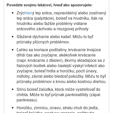
Povedzte svojmu lekárovi, hneď ako spozorujete:
Zrýc
hlen
ý tep srdca, nepravidelný alebo zosilnený
tep srdca (palpitácie), bolesť na hrudníku, tlak na
hrudníku alebo ťažšie problémy vrátane
srdcového záchvatu a mozgovej príhody
Sťažené dýchanie alebo kašeľ. Môžu to byť
príznaky pľúcnych problémov.
Ľahko sa tvoriace podliatiny, krvácanie trvajúce
dlhší čas ako zvyčajne, akékoľvek krvácanie
(napr. krvácanie z ďasien), škvrny skladajúce sa z
fialových bodiek alebo častejší výskyt infekcií ako
zvyčajne, bolesť hrdla a horúčku, pocit únavy,
mdloby, závrat alebo bledosť pokožky. Môžu to byť
príznaky problémov s krvou alebo kostnou dreňou.
Silnú bolesť žalúdka, ktorá môže vystreľovať do
chrbta. Môže to byť príznak pankreatitídy (zápal
pankreasu).
Horúčku, zimnicu, únavu, stratu chuti do jedla,
bolesť žalúdka, pocit na vracanie, zožltnutie