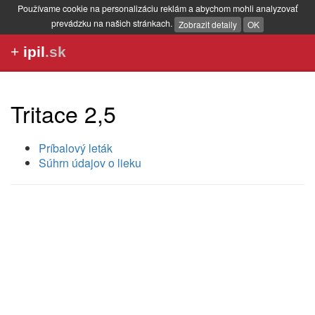
Používame cookie na personalizáciu reklám a abychom mohli analyzovať
prevádzku na našich stránkach.
Zobrazit detaily
OK
+
ipil
.sk
Tritace 2,5
Príbalový leták
Súhrn údajov o lieku