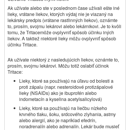
Ak užívate alebo ste v poslednom čase užívali ešte iné
lieky, vrátane liekov, ktorých výdaj nie je viazaný na
lekársky predpis (vrátane rastlinných liekov), oznámte
to, prosím, svojmu lekárovi alebo lekárnikovi. Je to kvôli
tomu, že
Tritace
môže ovplyvniť spôsob účinku iných
liekov. A taktiež niektoré lieky môžu ovplyvniť spôsob
účinku
Tritace
.
Ak užívate niektorý z nasledujúcich liekov, oznámte to,
prosím, svojmu lekárovi. Môžu totiž oslabiť účinok
Tritace:
Lieky, ktoré sa používajú na úľavu od bolesti a
proti zápalu (napr. nesteroidové protizápalové
lieky (NSAIDs) ako je ibuprofén alebo
indometacín a kyselina acetylsalicylová)
Lieky, ktoré sa používajú na liečbu nízkeho
krvného tlaku, šoku, srdcového zlyhania, astmy
alebo alergií, ako je napríklad efedrín,
noradrenalín alebo adrenalín. Lekár bude musieť