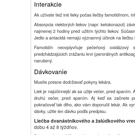
Interakcie
Ak užívate tiež iné lieky počas liečby famotidínom, i
Absorpcia niektorých liekov (napr: ketokonazol) závis
najmenej 2 hodiny pred užitím týchto liekov. Súčasné
Jedlo a antacidá nemajú významný účinok na liečbu
Famotidín neovplyvňuje pečeňový oxidázový 
predchádzajúcich zrážaniu krvi (perorálnych antikoagu
narušený.
Dávkovanie
Musíte presne dodržiavať pokyny lekára.
Liek je najúčinnejší ak sa užije večer, pred spaním.
druhú večer, pred spaním. Aj keď sa začnete po
pokračovať tak dlho, ako vám doporučil lekár. Ak vyn
dávky, užite len dávku podľa predpisu.
Liečba dvanástnikového a žalúdkového vre
dobu 4 až 8 týždňov.