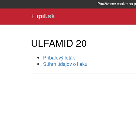
Používame cookie na p
+
ipil
.sk
ULFAMID 20
Príbalový leták
Súhrn údajov o lieku