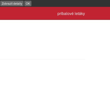
.
Zobrazit detaily
OK
príbalové letáky