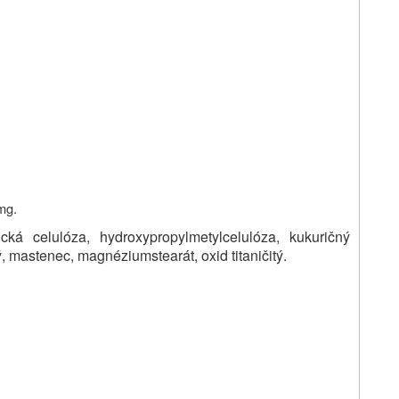
mg.
ická celulóza, hydroxypropylmetylcelulóza, kukuričný
, mastenec, magnéziumstearát, oxid titaničitý.