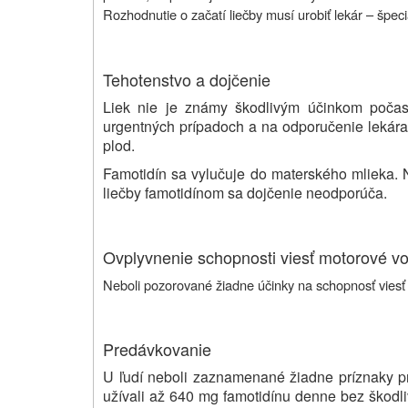
Rozhodnutie o začatí liečby musí urobiť lekár – špecia
Tehotenstvo a dojčenie
Liek nie je známy škodlivým účinkom počas
urgentných prípadoch a na odporučenie lekára,
plod.
Famotidín sa vylučuje do materského mlieka. 
liečby famotidínom sa dojčenie neodporúča.
Ovplyvnenie schopnosti viesť motorové voz
Neboli pozorované žiadne účinky na schopnosť viesť 
Predávkovanie
U ľudí neboli zaznamenané žiadne príznaky pr
užívali až 640 mg famotidínu denne bez škodliv