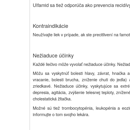
Ulfamid sa tiež odporúča ako prevencia recidí
Kontraindikácie
Neužívajte liek v prípade, ak ste precitlivení na famot
Nežiaduce účinky
Každé liečivo môže vyvolať nežiaduce účinky. Nežia
Môžu sa vyskytnúť bolesti hlavy, závrat, hnačka a
vracanie, bolesti brucha, zníženie chuti do jedla)
zriedkavé. Nežiaduce účinky, vyskytujúce sa ext
depresia, agitácia, zvýšenie telesnej teploty, zníž
cholestatická žltačka.
Možné sú tiež trombocytopénia, leukopénia a eozino
informujte o tom svojho lekára.