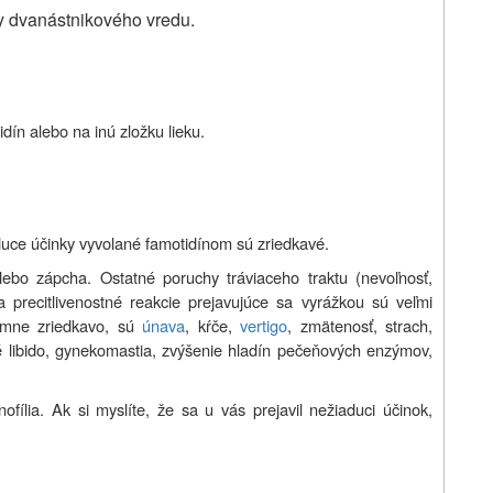
vy dvanástnikového vredu.
idín alebo na inú zložku lieku.
duce účinky vyvolané famotidínom sú zriedkavé.
lebo zápcha. Ostatné poruchy tráviaceho traktu (nevoľnosť,
 a precitlivenostné reakcie prejavujúce sa vyrážkou sú veľmi
rémne zriedkavo, sú
únava
, kŕče,
vertigo
, zmätenosť, strach,
ené libido, gynekomastia, zvýšenie hladín pečeňových enzýmov,
fília. Ak si myslíte, že sa u vás prejavil nežiaduci účinok,