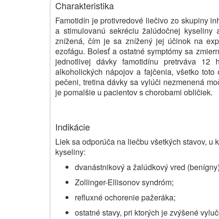
Charakteristika
Famotidín je protivredové liečivo zo skupiny i
a stimulovanú sekréciu žalúdočnej kyseliny 
znížená, čím je sa znížený jej účinok na 
ezofágu. Bolesť a ostatné symptómy sa zmierni
jednotlivej dávky famotidínu pretrváva 12 
alkoholických nápojov a fajčenia, všetko toto
pečeni, tretina dávky sa vylúči nezmenená mo
je pomalšie u pacientov s chorobami obličiek.
Indikácie
Liek sa odporúča na liečbu všetkých stavov, u k
kyseliny:
dvanástnikový a žalúdkový vred (benígny)
Zollinger-Ellisonov syndróm;
refluxné ochorenie pažeráka;
ostatné stavy, pri ktorých je zvýšené vyl