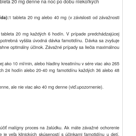
tableta 20 mg denne na noc po dobu niekoľkých
1 tableta 20 mg alebo 40 mg (v závislosti od závažnosti
ída):
 tableta 20 mg každých 6 hodín. V prípade predchádzajúcej
je potrebná vyššia úvodná dávka famotidínu. Dávka sa zvyšuje
ahne optimálny účinok. Závažné prípady sa liečia maximálnou
nej ako 10 ml/min, alebo hladiny kreatinínu v sére viac ako 265
ých 24 hodín alebo 20-40 mg famotidínu každých 36 alebo 48
enne, ale nie viac ako 40 mg denne (viď.upozornenie).
lúčiť malígny proces na žalúdku. Ak máte závažné ochorenie
 je veľa klinických skúseností s účinkami famotidínu u detí.