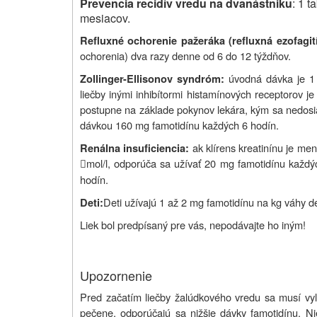
Prevencia recidív vredu na dvanástniku
: 1 
mesiacov.
Refluxné ochorenie pažeráka (refluxná ezofagit
ochorenia) dva razy denne od 6 do 12 týždňov.
úvodná dávka je 1
Zollinger-Ellisonov syndróm:
liečby inými inhibítormi histamínových receptorov 
postupne na základe pokynov lekára, kým sa nedosi
dávkou 160 mg famotidínu každých 6 hodín.
ak klírens kreatinínu je me
Renálna insuficiencia:
mol/l, odporúča sa užívať 20 mg famotidínu každ

hodín.
Deti užívajú 1 až 2 mg famotidínu na kg váhy d
Deti:
Liek bol predpísaný pre vás, nepodávajte ho iným!
Upozornenie
Pred začatím liečby žalúdkového vredu sa musí vy
pečene, odporúčajú sa nižšie dávky famotidínu. Nie