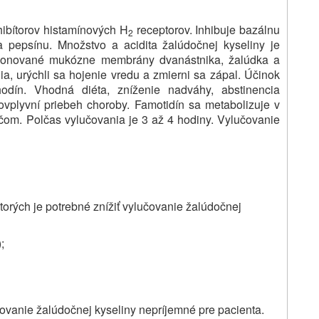
nhibítorov histamínových H
receptorov. Inhibuje bazálnu
2
a pepsínu. Množstvo a acidita žalúdočnej kyseliny je
exponované mukózne membrány dvanástnika, žalúdka a
a, urýchli sa hojenie vredu a zmierni sa zápal. Účinok
hodín. Vhodná diéta, zníženie nadváhy, abstinencia
 ovplyvní priebeh choroby. Famotidín sa metabolizuje v
čom. Polčas vylučovania je 3 až 4 hodiny. Vylučovanie
torých je potrebné znížiť vylučovanie žalúdočnej
;
učovanie žalúdočnej kyseliny nepríjemné pre pacienta.