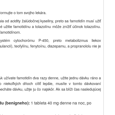
nformujte o tom svojho lekára.
ia od acidity žalúdočnej kyseliny, preto sa famotidín musí užiť
 užitie famotidínu a tolazolínu môže znížiť účinok tolazolínu.
 famotidínom.
systém cytochorómu P-450, preto metabolizmus liekov
lancií), teofylínu, fenytoínu, diazepamu, a propranololu nie je
 Ak užívate famotidín dva razy denne, užite jednu dávku ráno a
 niekoľkých dňoch cítiť lepšie, musíte v tomto dávkovaní
echáte dávku, užije ju čo najskôr. Ak sa blíži čas nasledujúcej
du (benígneho):
1 tableta 40 mg denne na noc, po