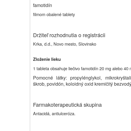
famotidín
filmom obalené tablety
Držiteľ rozhodnutia o registrácii
Krka, d.d., Novo mesto, Slovinsko
Zloženie lieku
1 tableta obsahuje liečivo famotidín 20 mg alebo 40 
Pomocné látky: propylénglykol, mikrokryštal
škrob, povidón, koloidný oxid kremičitý bezvodý
Farmakoterapeutická skupina
Antacidá, antiulceróza.