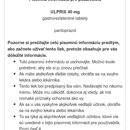
ULPRIX 40 mg
gastrorezistentné tablety
pantoprazol
Pozorne si prečítajte celú písomnú informáciu predtým,
ako začnete užívať tento liek, pretože obsahuje pre vás
dôležité informácie.
Túto písomnú informáciu si uschovajte. Možno bude
potrebné, aby ste si ju znovu prečítali.
Ak máte akékoľvek ďalšie otázky, obráťte sa na svojho
lekára alebo lekárnika.
Tento liek bol predpísaný iba vám. Nedávajte ho nikomu
inému. Môže mu uškodiť, dokonca aj vtedy, ak má
rovnaké príznaky ochorenia ako vy.
Ak sa u vás vyskytne akýkoľvek vedľajší účinok, obráťte
sa na svojho lekára alebo lekárnika.
To sa týka aj akýchkoľvek vedľajších účinkov, ktoré nie
sú uvedené v tejto písomnej informácii pre používateľa.
Pozri časť 4.