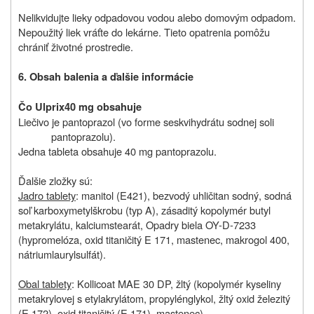
Nelikvidujte lieky odpadovou vodou alebo domovým odpadom.
Nepoužitý liek vráťte do lekárne. Tieto opatrenia pomôžu
chrániť životné prostredie.
6. Obsah balenia a ďalšie informácie
Čo Ulprix
40 mg obsahuje
Liečivo je pantoprazol (vo forme seskvihydrátu sodnej soli
pantoprazolu).
Jedna tableta obsahuje 40 mg pantoprazolu.
Ďalšie zložky sú:
Jadro tablety
: manitol (E421), bezvodý uhličitan sodný, sodná
soľ karboxymetylškrobu (typ A), zásaditý kopolymér butyl
metakrylátu, kalciumstearát, Opadry biela OY-D-7233
(hypromelóza, oxid titaničitý E 171, mastenec, makrogol 400,
nátriumlaurylsulfát).
Obal tablety
: Kollicoat MAE 30 DP, žltý (kopolymér kyseliny
metakrylovej s etylakrylátom, propylénglykol, žltý oxid železitý
(E 172), oxid titaničitý (E 171), mastenec).