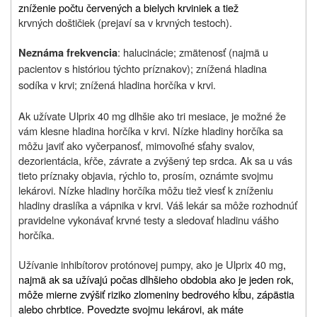
zníženie počtu červených a bielych krviniek a tiež
krvných doštičiek (prejaví sa v krvných testoch).
: halucinácie; zmätenosť (najmä u
Neznáma frekvencia
pacientov s históriou týchto príznakov); znížená hladina
sodíka v krvi; znížená hladina horčíka v krvi.
Ak užívate Ulprix 40 mg dlhšie ako tri mesiace, je možné že
vám klesne hladina horčíka v krvi. Nízke hladiny horčíka sa
môžu javiť ako vyčerpanosť, mimovoľné sťahy svalov,
dezorientácia, kŕče, závrate a zvýšený tep srdca. Ak sa u vás
tieto príznaky objavia, rýchlo to, prosím, oznámte svojmu
lekárovi. Nízke hladiny horčíka môžu tiež viesť k zníženiu
hladiny draslíka a vápnika v krvi. Váš lekár sa môže rozhodnúť
pravidelne vykonávať krvné testy a sledovať hladinu vášho
horčíka.
Užívanie inhibítorov protónovej pumpy, ako je Ulprix 40 mg
,
najmä ak sa užívajú počas dlhšieho obdobia ako je jeden rok,
môže mierne zvýšiť riziko zlomeniny bedrového kĺbu, zápästia
alebo chrbtice. Povedzte svojmu lekárovi, ak máte