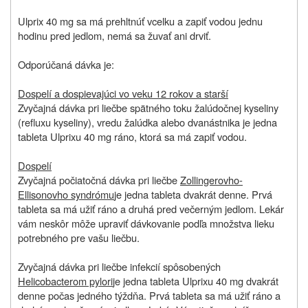
Ulprix 40 mg sa má prehltnúť vcelku a zapiť vodou jednu
hodinu pred jedlom, nemá sa žuvať ani drviť.
Odporúčaná dávka je:
Dospelí a dospievajúci vo veku 12 rokov a starší
Zvyčajná dávka pri liečbe spätného toku žalúdočnej kyseliny
(refluxu kyseliny), vredu žalúdka alebo dvanástnika je jedna
tableta Ulprixu 40 mg ráno, ktorá sa má zapiť vodou.
Dospelí
Zvyčajná počiatočná dávka pri liečbe
Zollingerovho-
Ellisonovho syndrómu
je jedna tableta dvakrát denne. Prvá
tableta sa má užiť ráno a druhá pred večerným jedlom. Lekár
vám neskôr môže upraviť dávkovanie podľa množstva lieku
potrebného pre vašu liečbu.
Zvyčajná dávka pri liečbe infekcií spôsobených
Helicobacterom pylori
je jedna tableta Ulprixu 40 mg dvakrát
denne počas jedného týždňa. Prvá tableta sa má užiť ráno a