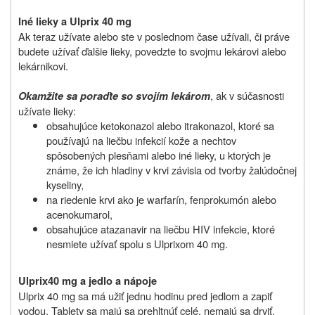
Iné lieky a Ulprix 40 mg
Ak teraz užívate alebo ste v poslednom čase užívali, či práve
budete užívať ďalšie lieky, povedzte to svojmu lekárovi alebo
lekárnikovi.
, ak v súčasnosti
Okamžite sa poraďte so svojím lekárom
užívate lieky:
obsahujúce ketokonazol alebo itrakonazol, ktoré sa
používajú na liečbu infekcií kože a nechtov
spôsobených plesňami alebo iné lieky, u ktorých je
známe, že ich hladiny v krvi závisia od tvorby žalúdočnej
kyseliny,
na riedenie krvi ako je warfarín, fenprokumón alebo
acenokumarol,
obsahujúce atazanavir na liečbu HIV infekcie, ktoré
nesmiete užívať spolu s Ulprixom 40 mg.
Ulprix
40 mg a jedlo a nápoje
Ulprix 40 mg sa má užiť jednu hodinu pred jedlom a zapiť
vodou. Tablety sa majú sa prehltnúť celé, nemajú sa drviť,