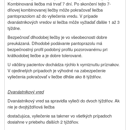
Kombinovaná liečba má trvať 7 dní. Po skončení tejto 7-
dňovej kombinovanej liečby môže pokračovať liečba
pantoprazolom až do vyliečenia vredu. V prípade
dvanástnikových vredov si liečba môže vyžiadať ďalšie 1 až 3
týždne.
Bezpečnosť dlhodobej liečby je vo všeobecnosti dobre
preukázaná. Dlhodobé podávanie pantoprazolu má
bezpečnostný profil podobný profilu pozorovanému pri
krátkodobej liečbe a je dobre tolerované.
U väčšiny pacientov dochádza rýchlo k vymiznutiu príznakov.
V ojedinelých prípadoch je výhodné na zabezpečenie
vyliečenia pokračovať v liečbe dlhšie ako 8 týždňov.
Dvanástnikový vred
Dvanástnikový vred sa spravidla vylieči do dvoch týždňov. Ak
nie je dvojtýždňová liečba
dostačujúca, vyliečenie sa takmer vo všetkých prípadoch
dosiahne v priebehu ďalších 2 týždňov.