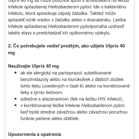
infekcie spôsobenej
Helicobacterom pylori
. Ide o bakteriálnu
infekciu, ktorá spôsobuje zápaly žalúdka. Taktiež môže
spôsobiť vznik vredov v žalúdku alebo v dvanástniku. Liečba
infekcie spôsobenej
Helicobacterom pylori
pomáha uzdraviť
takéto stavy a predchádzať ich opätovnému výskytu.
2.
Čo potrebujete vedieť predtým, ako užijete Ulprix 40
mg
Neužívajte Ulprix 40 mg
ak ste alergický na pantoprazol,
substituované
benzimidazoly
alebo na ktorúkoľvek z ďalších zložiek
tohto lieku (uvedených v časti 6) alebo na kombinované
lieky s týmto liečivom,
súbežne s atazanavirom (liek na liečbu HIV infekcií),
v kombinovanej liečbe infekcie
Helicobacterom pylori
,
keď trpíte stredne závažnou alebo závažnou poruchou
funkcie pečene alebo obličiek.
Upozornenia a opatrenia