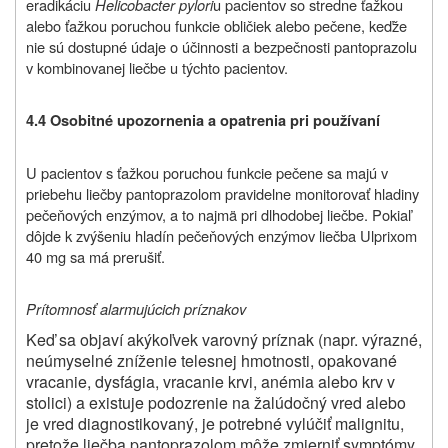
eradikáciu
Helicobacter pylori
u pacientov so stredne ťažkou
alebo ťažkou poruchou funkcie obličiek alebo pečene, keďže
nie sú dostupné údaje o účinnosti a bezpečnosti pantoprazolu
v kombinovanej liečbe u týchto pacientov.
4.4 Osobitné upozornenia a opatrenia pri používaní
U pacientov s ťažkou poruchou funkcie pečene sa majú v
priebehu liečby pantoprazolom pravidelne monitorovať hladiny
pečeňových enzýmov, a to najmä pri dlhodobej liečbe. Pokiaľ
dôjde k zvýšeniu hladín pečeňových enzýmov liečba Ulprixom
40 mg sa má prerušiť.
Prítomnosť alarmujúcich príznakov
Keď sa objaví akýkoľvek varovný príznak (napr. výrazné,
neúmyselné zníženie telesnej hmotnosti, opakované
vracanie, dysfágia, vracanie krvi, anémia alebo krv v
stolici) a existuje podozrenie na žalúdočný vred alebo
je vred diagnostikovaný, je potrebné vylúčiť malignitu,
pretože liečba pantoprazolom môže zmierniť symptómy