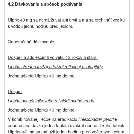
4.2 Dávkovanie a spôsob podávania
Ulprix 40 mg sa nemá žuvať ani drviť a má sa prehltnúť vcelku
s vodou jednu hodinu pred jedlom.
Odporúčané dávkovanie:
Dospelí a adolescenti vo veku 12 rokov a starší
Liečba stredne ťažkej a ťažkej refluxnej ezofagitídy
Jedna tableta Ulprixu 40 mg denne.
Dospelí
Liečba dvanástnikového a žalúdkového vredu
Jedna tableta Ulprixu 40 mg denne.
V kombinovanej liečbe na eradikáciu
Helicobacter pylori
je
odporúčaná dávka jedna tableta dvakrát denne. Druhá tableta
Ulprixu 40 mg sa má užiť jednu hodinu pred večerným jedlom.