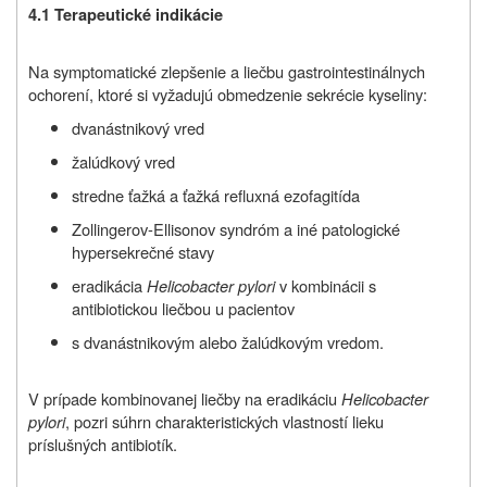
4.1 Terapeutické indikácie
Na symptomatické zlepšenie a liečbu gastrointestinálnych
ochorení, ktoré si vyžadujú obmedzenie sekrécie kyseliny:
dvanástnikový vred
žalúdkový vred
stredne ťažká a ťažká refluxná ezofagitída
Zollingerov-Ellisonov syndróm a iné patologické
hypersekrečné stavy
eradikácia
Helicobacter pylori
v kombinácii s
antibiotickou liečbou u pacientov
s dvanástnikovým alebo žalúdkovým vredom.
V prípade kombinovanej liečby na eradikáciu
Helicobacter
pylori
, pozri súhrn charakteristických vlastností lieku
príslušných antibiotík.