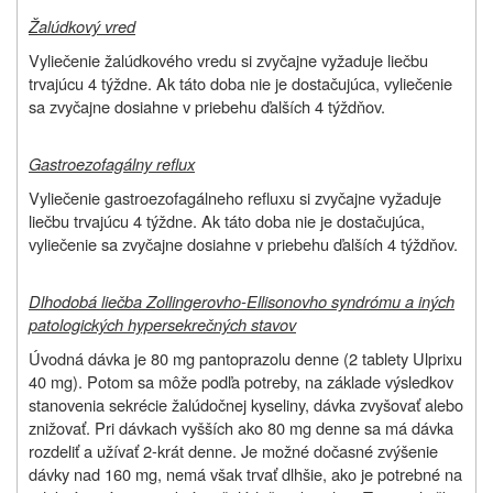
Žalúdkový vred
Vyliečenie žalúdkového vredu si zvyčajne vyžaduje liečbu
trvajúcu 4 týždne. Ak táto doba nie je dostačujúca, vyliečenie
sa zvyčajne dosiahne v priebehu ďalších 4 týždňov.
Gastroezofagálny reflux
Vyliečenie gastroezofagálneho refluxu si zvyčajne vyžaduje
liečbu trvajúcu 4 týždne. Ak táto doba nie je dostačujúca,
vyliečenie sa zvyčajne dosiahne v priebehu ďalších 4 týždňov.
Dlhodobá liečba Zollingerovho-Ellisonovho syndrómu a iných
patologických hypersekrečných stavov
Úvodná dávka je 80 mg pantoprazolu denne (2 tablety Ulprixu
40 mg). Potom sa môže podľa potreby, na základe výsledkov
stanovenia sekrécie žalúdočnej kyseliny, dávka zvyšovať alebo
znižovať. Pri dávkach vyšších ako 80 mg denne sa má dávka
rozdeliť a užívať 2-krát denne. Je možné dočasné zvýšenie
dávky nad 160 mg, nemá však trvať dlhšie, ako je potrebné na