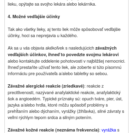
lieku, opýtajte sa svojho lekára alebo lekárnika.
4. Možné vedľajšie účinky
Tak ako všetky lieky, aj tento liek môže spôsobovať vedľajšie
účinky, hoci sa neprejavia u každého.
Ak sa u vás objavia akékoľvek s nasledujúcich
závažných
vedľajších účinkov, ihneď to povedzte svojmu lekárovi
alebo kontaktujte oddelenie pohotovosti v najbližšej nemocnici.
Ihneď prestaňte užívať tento liek, ale zoberte si túto písomnú
informáciu pre používateľa a/alebo tabletky so sebou.
: reakcie z
Závažné alergické reakcie (zriedkavé)
precitlivenosti, nazývané anafylaktické reakcie, anafylaktický
šok a angioedém. Typické príznaky sú: opuch tváre, pier, úst,
jazyka a/alebo hrdla, ktoré môžu spôsobiť problémy s
prehĺtaním alebo dýchaním, vyrážky (žihľavka), silné závraty s
veľmi rýchlym tepom srdca a silným potením.
:
vyrážka
s
Závažné kožné reakcie (neznáma frekvencia)