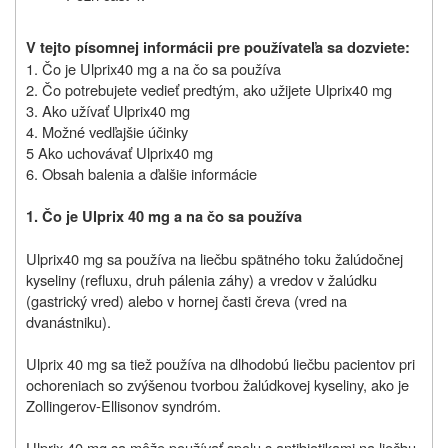
V tejto písomnej informácii pre používateľa sa dozviete:
1. Čo je Ulprix
40 mg a na čo sa používa
2. Čo potrebujete vedieť predtým, ako užijete Ulprix
40 mg
3. Ako užívať Ulprix
40 mg
4. Možné vedľajšie účinky
5 Ako uchovávať Ulprix
40 mg
6. Obsah balenia a ďalšie informácie
1. Čo je Ulprix 40 mg a na čo sa používa
Ulprix
40 mg sa používa na liečbu spätného toku žalúdočnej
kyseliny (refluxu, druh pálenia záhy) a vredov v žalúdku
(gastrický vred) alebo v hornej časti čreva (vred na
dvanástniku).
Ulprix 40 mg sa tiež používa na dlhodobú liečbu pacientov pri
ochoreniach so zvýšenou tvorbou žalúdkovej kyseliny, ako je
Zollingerov-Ellisonov syndróm.
Ulprix 40 mg sa môže používať spolu s antibiotikami na liečbu