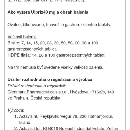
Ako vyzerá Ulprix
40 mg a obsah balenia
Oválne, bikonvexné, tmavožlté gastrorezistentné tablety.
Veľkosti balenia
Blistre: 7, 14, 15, 20, 28, 30, 50, 56, 60, 98 a 100
gastrorezistentných tabliet.
HDPE fľaša: 14, 28 a 100 gastrorezistentných tabliet.
Na trh nemusia byť uvedené všetky veľkosti balenia..
Držiteľ rozhodnutia o registrácii a výrobca
Držiteľ rozhodnutia o registrácii:
Glenmark Pharmaceuticals s.r.o., Hvězdova 1716/2b, 140
78 Praha 4, Česká republika
Výrobca:
Actavis hf, Reykjavikurvegur 78, 220 Hafnarfjordur,
Island
Actavis Ltd., BLB016 Bulebel Industrial Estate, Zejtun