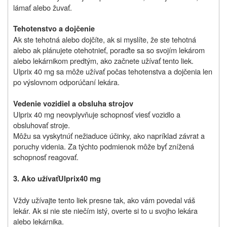
lámať alebo žuvať.
Tehotenstvo a dojčenie
Ak ste tehotná alebo dojčíte, ak si myslíte, že ste tehotná
alebo ak plánujete otehotnieť, poraďte sa so svojím lekárom
alebo lekárnikom predtým, ako začnete užívať tento liek.
Ulprix 40 mg sa môže užívať počas tehotenstva a dojčenia len
po výslovnom odporúčaní lekára.
Vedenie vozidiel a obsluha strojov
Ulprix 40 mg neovplyvňuje schopnosť viesť vozidlo a
obsluhovať stroje.
Môžu sa vyskytnúť nežiaduce účinky, ako napríklad závrat a
poruchy videnia. Za týchto podmienok môže byť znížená
schopnosť reagovať.
3.
Ako užívať
U
lprix
40 mg
Vždy užívajte tento liek presne tak, ako vám povedal váš
lekár. Ak si nie ste niečím istý, overte si to u svojho lekára
alebo lekárnika.