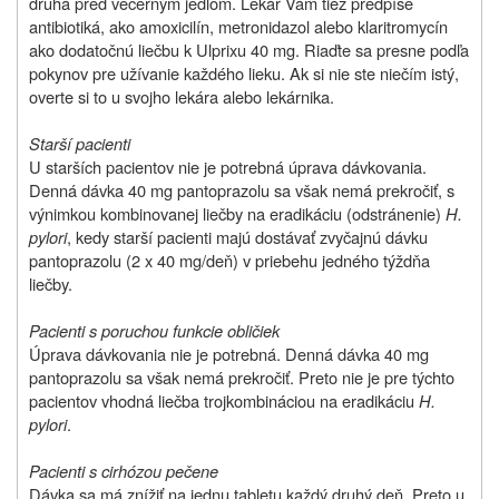
druhá pred večerným jedlom. Lekár Vám tiež predpíše
antibiotiká, ako amoxicilín, metronidazol alebo klaritromycín
ako dodatočnú liečbu k Ulprixu 40 mg. Riaďte sa presne podľa
pokynov pre užívanie každého lieku. Ak si nie ste niečím istý,
overte si to u svojho lekára alebo lekárnika.
Starší pacienti
U starších pacientov nie je potrebná úprava dávkovania.
Denná dávka 40 mg pantoprazolu sa však nemá prekročiť, s
výnimkou kombinovanej liečby na eradikáciu (odstránenie)
H.
pylori
, kedy starší pacienti majú dostávať zvyčajnú dávku
pantoprazolu (2 x 40 mg/deň) v priebehu jedného týždňa
liečby.
Pacienti s poruchou funkcie obličiek
Úprava dávkovania nie je potrebná. Denná dávka 40 mg
pantoprazolu sa však nemá prekročiť. Preto nie je pre týchto
pacientov vhodná liečba trojkombináciou na eradikáciu
H.
pylori
.
Pacienti s cirhózou pečene
Dávka sa má znížiť na jednu tabletu každý druhý deň. Preto u