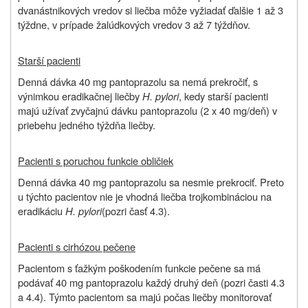
dvanástnikových vredov si liečba môže vyžiadať ďalšie 1 až 3
týždne, v prípade žalúdkových vredov 3 až 7 týždňov.
Starší pacienti
Denná dávka 40 mg pantoprazolu sa nemá prekročiť, s
výnimkou eradikačnej liečby
H. pylori
, kedy starší pacienti
majú užívať zvyčajnú dávku pantoprazolu (2 x 40 mg/deň) v
priebehu jedného týždňa liečby.
Pacienti s poruchou funkcie obličiek
Denná dávka 40 mg pantoprazolu sa nesmie prekrociť. Preto
u týchto pacientov nie je vhodná liečba trojkombináciou na
eradikáciu
H. pylori
(pozri časť 4.3).
Pacienti s cirhózou pečene
Pacientom s ťažkým poškodením funkcie pečene sa má
podávať 40 mg pantoprazolu každý druhý deň (pozri časti 4.3
a 4.4). Týmto pacientom sa majú počas liečby monitorovať