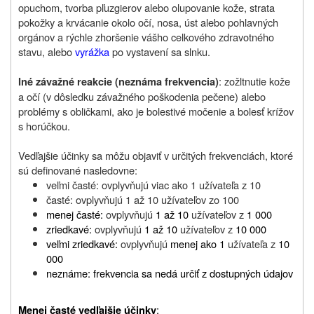
opuchom, tvorba pľuzgierov alebo olupovanie kože, strata
pokožky a krvácanie okolo očí, nosa, úst alebo pohlavných
orgánov a rýchle zhoršenie vášho celkového zdravotného
stavu, alebo
vyrážka
po vystavení sa slnku.
: zožltnutie kože
Iné závažné reakcie (neznáma frekvencia)
a očí (v dôsledku závažného poškodenia pečene) alebo
problémy s obličkami, ako je bolestivé močenie a bolesť krížov
s horúčkou.
Vedľajšie účinky sa môžu objaviť v určitých frekvenciách, ktoré
sú definované nasledovne:
veľmi časté: ovplyvňujú viac ako 1 užívateľa z 10
časté: ovplyvňujú 1 až 10 užívateľov zo 100
menej časté:
ovplyvňujú
1 až 10
užívateľov z
1 000
zriedkavé:
ovplyvňujú
1 až 10
užívateľov z
10 000
veľmi zriedkavé:
ovplyvňujú
menej ako 1
užívateľa z
10
000
neznáme: frekvencia sa nedá určiť z dostupných údajov
:
Menej časté vedľajšie účinky