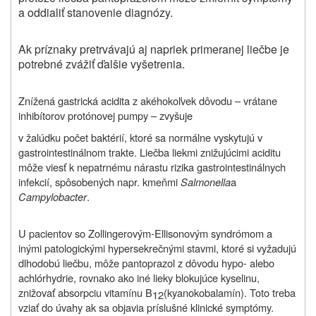
a oddialiť stanovenie diagnózy.
Ak príznaky pretrvávajú aj napriek primeranej liečbe je
potrebné zvážiť ďalšie vyšetrenia.
Znížená gastrická acidita z akéhokoľvek dôvodu – vrátane
inhibítorov protónovej pumpy – zvyšuje
v žalúdku počet baktérií, ktoré sa normálne vyskytujú v
gastrointestinálnom trakte. Liečba liekmi znižujúcimi aciditu
môže viesť k nepatrnému nárastu rizika gastrointestinálnych
infekcií, spôsobených napr. kmeňmi
Salmonella
a
Campylobacter
.
U pacientov so Zollingerovým-Ellisonovým syndrómom a
inými patologickými hypersekrečnými stavmi, ktoré si vyžadujú
dlhodobú liečbu, môže pantoprazol z dôvodu hypo- alebo
achlórhydrie, rovnako ako iné lieky blokujúce kyselinu,
znižovať absorpciu vitamínu B
(kyanokobalamín). Toto treba
12
vziať do úvahy ak sa objavia príslušné klinické symptómy.