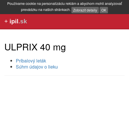
Používame cookie na personalizáciu reklám a abychom mohli analyzovať
prevádzku na našich stránkach.
Zobrazit detaily
OK
+
ipil
.sk
ULPRIX 40 mg
Príbalový leták
Súhrn údajov o lieku