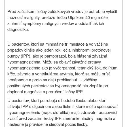
Pred začiatkom liečby žalúdkových vredov je potrebné vylúčiť
možnosť malignity, pretože liečba Ulprixom 40 mg môže
zmierniť symptómy malígnych vredov a oddialiť tak ich
diagnostiku.
U pacientov, ktorí sa minimálne tri mesiace a vo väčšine
prípadov dlhšie ako jeden rok liečia inhibítormi protónovej
pumpy (IPP), ako je pantoprazol, bola hlásená závažná
hypomagneziémia. Môžu sa objaviť závažné prejavy
hypomagneziémie ako je vyčerpanosť, tetanický šok, delírium,
kŕče, závrate a ventrikulárna arytmia, ktoré sa môžu prísť
nenápadne a preto sa dajú prehliadnuť. U väčšiny
postihnutých pacientov sa hypomagneziémia zlepšila po
doplnení magnézia a prerušení liečby IPP.
U pacientov, ktorí potrebujú dlhodobú liečbu alebo ktorí
užívajú IPP s digoxínom alebo liekmi, ktoré môžu spôsobovať
hypomagneziémiu (napr. diuretiká) majú zdravotní pracovníci
zvážiť pred začatím liečby IPP zmeranie hladiny magnézia a
následne ju pravidelne sledovať počas liečby.