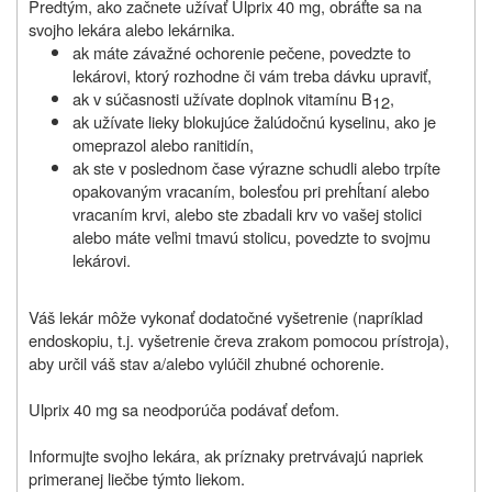
Predtým, ako začnete užívať Ulprix 40 mg, obráťte sa na
svojho lekára alebo lekárnika.
ak máte závažné ochorenie pečene, povedzte to
lekárovi, ktorý rozhodne či vám treba dávku upraviť,
ak v súčasnosti užívate doplnok vitamínu B
,
12
ak užívate lieky blokujúce žalúdočnú kyselinu, ako je
omeprazol alebo ranitidín,
ak ste v poslednom čase výrazne schudli alebo trpíte
opakovaným vracaním, bolesťou pri prehĺtaní alebo
vracaním krvi, alebo ste zbadali krv vo vašej stolici
alebo máte veľmi tmavú stolicu, povedzte to svojmu
lekárovi.
Váš lekár môže vykonať dodatočné vyšetrenie (napríklad
endoskopiu, t.j. vyšetrenie čreva zrakom pomocou prístroja),
aby určil váš stav a/alebo vylúčil zhubné ochorenie.
Ulprix 40 mg sa neodporúča podávať deťom.
Informujte svojho lekára, ak príznaky pretrvávajú napriek
primeranej liečbe týmto liekom.