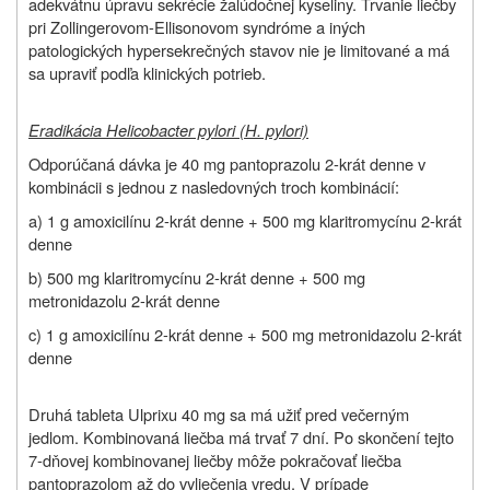
adekvátnu úpravu sekrécie žalúdočnej kyseliny. Trvanie liečby
pri Zollingerovom-Ellisonovom syndróme a iných
patologických hypersekrečných stavov nie je limitované a má
sa upraviť podľa klinických potrieb.
Eradikácia Helicobacter pylori (H. pylori)
Odporúčaná dávka je 40 mg pantoprazolu 2-krát denne v
kombinácii s jednou z nasledovných troch kombinácií:
a) 1 g amoxicilínu 2-krát denne + 500 mg klaritromycínu 2-krát
denne
b) 500 mg klaritromycínu 2-krát denne + 500 mg
metronidazolu 2-krát denne
c) 1 g amoxicilínu 2-krát denne + 500 mg metronidazolu 2-krát
denne
Druhá tableta Ulprixu 40 mg sa má užiť pred večerným
jedlom. Kombinovaná liečba má trvať 7 dní. Po skončení tejto
7-dňovej kombinovanej liečby môže pokračovať liečba
pantoprazolom až do vyliečenia vredu. V prípade