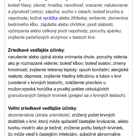
bolesť hlavy; závrat; hnačka; nevoľnosť, vracanie; nafukovanie
a plynatosť (vetry); zápcha; sucho v ústach; bolesť brucha a
nepohoda; kožná
vyrážka
alebo žihľavka; svrbenie; zlomenina
bedrového kĺbu, zápästia alebo chrbtice; pocit slabosti,
vyčerpania alebo celkový pocit nepohody; poruchy spánku;
zvýšenie pečeňových enzýmov v testoch krvi.
:
Zriedkavé vedľajšie účinky
narušenie alebo úplná strata vnímania chute, poruchy videnia
ako je rozmazané videnie; bolesť kĺbov; bolesť svalov; zmeny
hmotnosti; zvýšenie telesnej teploty; opuch končatín; alergické
reakcie; depresia; zvýšenie hladiny bilirubínu a tukov v krvi
(uvedené v krvných testoch), zväčšenie prsníkov u
mužov;
vysoká horúčka a prudký pokles cirkulujúcich
granulovaných bielych krviniek
(prejaví sa v krvných testoch).
:
Veľmi zriedkavé vedľajšie účinky
dezorientácia (strata orientácie)
; znížený počet krvných
doštičiek v krvi, ktorý môže spôsobiť častejšie krvácanie, alebo
tvorbu modrín ako je bežné; zníženie počtu bielych krviniek,
čo môže viesť k častejším infekciám, súbežné abnormálne