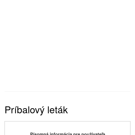
Príbalový leták
Písomná informácia pre používateľa