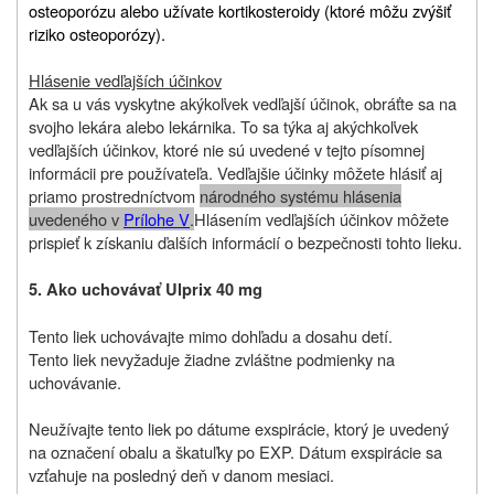
osteoporózu alebo užívate kortikosteroidy (ktoré môžu zvýšiť
riziko osteoporózy).
Hlásenie vedľajších účinkov
Ak sa u vás vyskytne akýkoľvek vedľajší účinok, obráťte sa na
svojho lekára alebo lekárnika. To sa týka aj akýchkoľvek
vedľajších účinkov, ktoré nie sú uvedené v tejto písomnej
informácii pre používateľa. Vedľajšie účinky môžete hlásiť aj
priamo prostredníctvom
národného systému hlásenia
uvedeného v
Prílohe V
.
Hlásením vedľajších účinkov môžete
prispieť k získaniu ďalších informácií o bezpečnosti tohto lieku.
5. Ako uchovávať Ulprix 40 mg
Tento liek uchovávajte mimo dohľadu a dosahu detí.
Tento liek nevyžaduje žiadne zvláštne podmienky na
uchovávanie.
Neužívajte tento liek po dátume exspirácie, ktorý je uvedený
na označení obalu a škatuľky po EXP. Dátum exspirácie sa
vzťahuje na posledný deň v danom mesiaci.