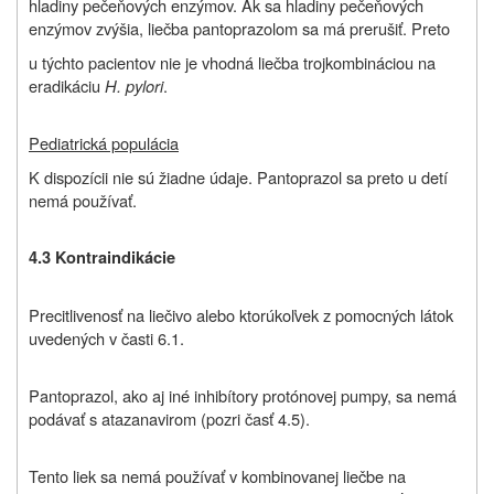
hladiny pečeňových enzýmov. Ak sa hladiny pečeňových
enzýmov zvýšia, liečba pantoprazolom sa má prerušiť. Preto
u týchto pacientov nie je vhodná liečba trojkombináciou na
eradikáciu
H. pylori
.
Pediatrická populácia
K dispozícii nie sú žiadne údaje. Pantoprazol sa preto u detí
nemá používať.
4.3 Kontraindikácie
Precitlivenosť na liečivo alebo ktorúkoľvek z pomocných látok
uvedených v časti 6.1.
Pantoprazol, ako aj iné inhibítory protónovej pumpy, sa nemá
podávať s atazanavirom (pozri časť 4.5).
Tento liek sa nemá používať v kombinovanej liečbe na