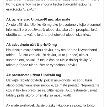
týchto pacientov nie je vhodná liečba trojkombináciou na
eradikáciu
H. pylori
.
Ak užijete viac Ulprixu
40 mg, ako máte
Ak ste užili viac Ulprixu 40 mg ako je uvedené v tejto písomnej
informácii pre používateľa alebo viac ako vám predpísal lekár,
obráťte sa na vášho lekára, pohotovosť alebo lekárnika..
Ak zabudnete užiť Ulprix
40 mg
Neužívajte dvojnásobnú dávku, aby ste nahradili vynechanú
tabletu. Ak ste zabudli užiť dávku, užite ju hneď, ako si
spomeniete, pokiaľ už nie je čas na užitie ďalšej dávky. V
takom prípade už neužívajte vynechanú dávku.
Ak prestanete užívať Ulprix
40 mg
Užívajte tablety dovtedy, pokiaľ neukončíte liečebnú kúru
alebo pokiaľ vám lekár nepovie, že máte prestať. Neprestaňte
užívať liek len preto, že sa cítite lepšie. Ak prestanete užívať
tablety príliš skoro, príznaky sa môžu vrátiť.
Ak máte akékoľvek ďalšie otázky týkajúce sa použitia tohto