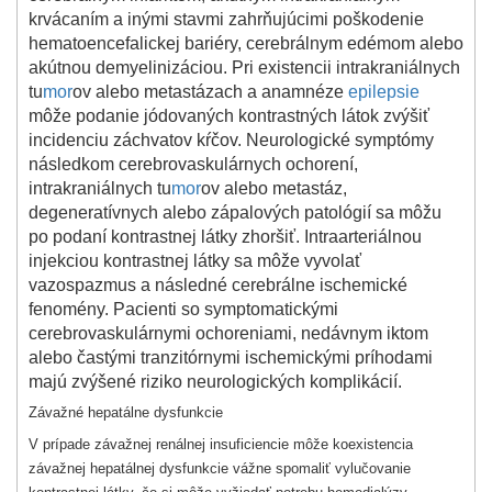
krvácaním a inými stavmi zahrňujúcimi poškodenie
hematoencefalickej bariéry, cerebrálnym edémom alebo
akútnou demyelinizáciou. Pri existencii intrakraniálnych
tu
mor
ov alebo metastázach a anamnéze
epilepsie
môže podanie jódovaných kontrastných látok zvýšiť
incidenciu záchvatov kŕčov. Neurologické symptómy
následkom cerebrovaskulárnych ochorení,
intrakraniálnych tu
mor
ov alebo metastáz,
degeneratívnych alebo zápalových patológií sa môžu
po podaní kontrastnej látky zhoršiť. Intraarteriálnou
injekciou kontrastnej látky sa môže vyvolať
vazospazmus a následné cerebrálne ischemické
fenomény. Pacienti so symptomatickými
cerebrovaskulárnymi ochoreniami, nedávnym iktom
alebo častými tranzitórnymi ischemickými príhodami
majú zvýšené riziko neurologických komplikácií.
Závažné hepatálne dysfunkcie
V prípade závažnej renálnej insuficiencie môže koexistencia
závažnej hepatálnej dysfunkcie vážne spomaliť vylučovanie