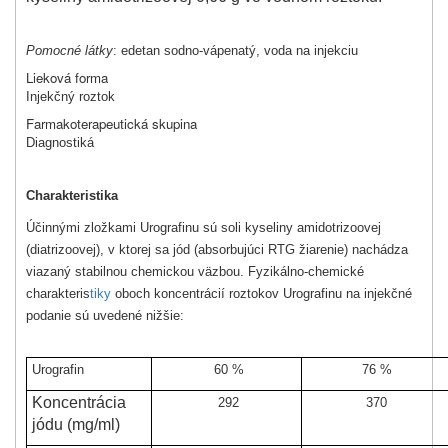
Pomocné látky
: edetan sodno-vápenatý, voda na injekciu
Lieková forma
Injekčný roztok
Farmakoterapeutická skupina
Diagnostiká
Charakteristika
Účinnými zložkami Urografinu sú soli kyseliny amidotrizoovej
(diatrizoovej), v ktorej sa jód (absorbujúci RTG žiarenie) nachádza
viazaný stabilnou chemickou väzbou. Fyzikálno-chemické
charakteris
tiky
oboch koncentrácií roztokov Urografinu na injekčné
podanie sú uvedené nižšie:
Urografin
60 %
76 %
Koncentrácia
292
370
jódu (mg/ml)