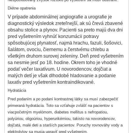
Diétne opatrenia
V prípade abdominálnej angiografie a urografie je
diagnostický výsledok zreteľnejší, ak sú črevá zbavené
obsahu stolice a plynov. Pacienti sa preto majú dva dni
pred vyšetrením vyhnúť konzumácii potravy
spôsobujúcej plynatosť, najmä hrachu, fazuli, šošovici,
šalátom, ovociu, čiernemu a čerstvému chlebu a
všetkým druhom surovej zeleniny. Deň pred vyšetrením
sa nesmie jesť po 18. hodine. Okrem toho je vhodné
podať večer laxatívum. U novorodencov, dojčiat a
malých detí je však dlhodobé hladovanie a podanie
laxatív pred vyšetrením kontraindikované.
Hydratácia
Pred podaním a po podaní kontrastnej látky sa musí zabezpečiť
primeraná hydratácia. Toto sa vzťahuje zvlášť na pacientov s
viacpočetným myelómom, diabetes mellitus s nefropatiou,
polyúriou, oligoúriou, hyperurikémiou, takisto na novorodencov,
dojčatá, malé deti a starších pacientov. Poruchy rovnováhy vody a
elektrolytov sa musia upraviť pred vyšetrením.