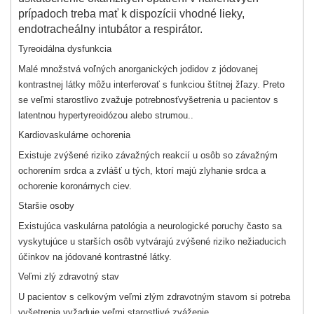
prípadoch treba mať k dispozícii vhodné lieky,
endotracheálny intubátor a respirátor.
Tyreoidálna dysfunkcia
Malé množstvá voľných anorganických jodidov z jódovanej
kontrastnej látky môžu interferovať s funkciou štítnej žľazy. Preto
se veľmi starostlivo zvažuje potrebnosťvyšetrenia u pacientov s
latentnou hypertyreoidózou alebo strumou..
Kardiovaskulárne ochorenia
Existuje zvýšené riziko závažných reakcií u osôb so závažným
ochorením srdca a zvlášť u tých, ktorí majú zlyhanie srdca a
ochorenie koronárnych ciev.
Staršie osoby
Existujúca vaskulárna patológia a neurologické poruchy často sa
vyskytujúce u starších osôb vytvárajú zvýšené riziko nežiaducich
účinkov na jódované kontrastné látky.
Veľmi zlý zdravotný stav
U pacientov s celkovým veľmi zlým zdravotným stavom si potreba
vyšetrenia vyžaduje veľmi starostlivé zváženie.