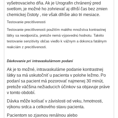
vyšetrovacieho dňa. Ak je Urografin chránený pred
svetlom, je možné ho zohrievať aj dlhší čas bez zmien
chemickej čistoty , nie však dlhšie ako tri mesiace.
Testovanie precitlivenosti
Testovanie precitlivenosti použitím malého množstva kontrastnej
látky sa neodporúča, pretože nemá výpovednú hodnotu. Takéto
testovanie senzitivity občas viedlo k vážnym a dokonca fatálnym
reakciám z precitlivenosti.
Dávkovanie pri intravaskulárnom podaní
Ak je to možné, intravaskulárne podanie kontrastnej
látky sa má uskutočniť u pacienta v polohe ležmo. Po
podaní sa pacient má pozorovať najmenej 30 minút,
pretože väčšina nežiaducich účinkov sa objavuje práve
v tomto období.
Dávka môže kolísať v závislosti od veku, hmotnosti,
výkonu srdca a celkového stavu pacienta.
Pacientom so zjavnou renálnou alebo