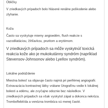
Obličky
V zriedkavých prípadoch bolo hlásené renálne poškodenie alebo
zlyhanie.
Koža
Často sa vyskytuje mierny angioedém, flush reakcie s
vazodilatáciou, žihľavkou, pruritom a erytémom.
V zriedkavých prípadoch sa môže vyskytnúť toxická
reakcia kože ako je mukokutánny syndróm (napríklad
Stevensov-Johnsonov alebo Lyellov syndróm).
Lokálne podráždenie
Miestna bolesť sa objavuje často najmä pri periférnej angiografii.
Extravazácia kontrastnej látky vrátane Urografínu vedie k lokálnej
bolesti a edému, ale zvyčajne odoznie bez následkov. V
zriedkavých prípadoch sa však vyskytol zápal a dokonca nekróza.
Tromboflebitída a venózna trombóza sú menej časté.