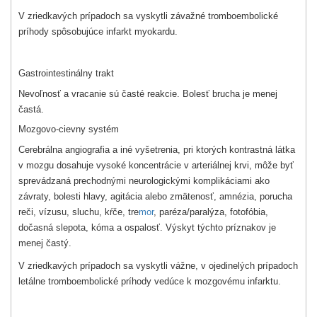
V zriedkavých prípadoch sa vyskytli závažné tromboembolické
príhody spôsobujúce infarkt myokardu.
Gastrointestinálny trakt
Nevoľnosť a vracanie sú časté reakcie. Bolesť brucha je menej
častá.
Mozgovo-cievny systém
Cerebrálna angiografia a iné vyšetrenia, pri ktorých kontrastná látka
v mozgu dosahuje vysoké koncentrácie v arteriálnej krvi, môže byť
sprevádzaná prechodnými neurologickými komplikáciami ako
závraty, bolesti hlavy, agitácia alebo zmätenosť, amnézia, porucha
reči, vízusu, sluchu, kŕče, tre
mor
, paréza/paralýza, fotofóbia,
dočasná slepota, kóma a ospalosť. Výskyt týchto príznakov je
menej častý.
V zriedkavých prípadoch sa vyskytli vážne, v ojedinelých prípadoch
letálne tromboembolické príhody vedúce k mozgovému infarktu.