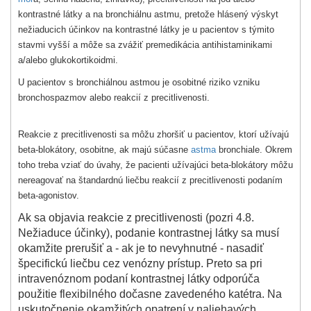
kontrastné látky a na bronchiálnu astmu, pretože hlásený výskyt
nežiaducich účinkov na kontrastné látky je u pacientov s týmito
stavmi vyšší a môže sa zvážiť premedikácia antihistaminikami
a/alebo glukokortikoidmi.
U pacientov s bronchiálnou astmou je osobitné riziko vzniku
bronchospazmov alebo reakcií z precitlivenosti.
Reakcie z precitlivenosti sa môžu zhoršiť u pacientov, ktorí užívajú
beta-blokátory, osobitne, ak majú súčasne
astma
bronchiale. Okrem
toho treba vziať do úvahy, že pacienti užívajúci beta-blokátory môžu
nereagovať na štandardnú liečbu reakcií z precitlivenosti podaním
beta-agonistov.
Ak sa objavia reakcie z precitlivenosti (pozri 4.8.
Nežiaduce účinky), podanie kontrastnej látky sa musí
okamžite prerušiť a - ak je to nevyhnutné - nasadiť
špecifickú liečbu cez venózny prístup. Preto sa pri
intravenóznom podaní kontrastnej látky odporúča
použitie flexibilného dočasne zavedeného katétra. Na
uskutočnenie okamžitých opatrení v naliehavých