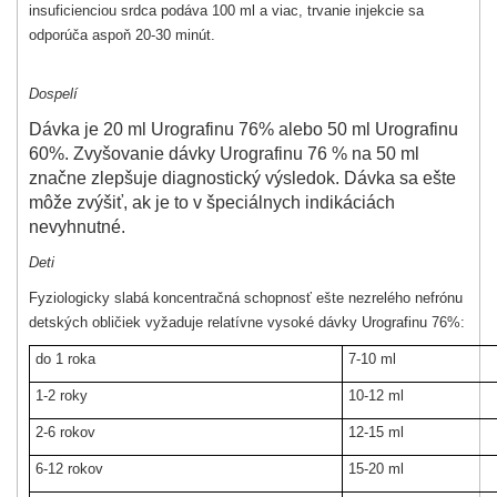
insuficienciou srdca podáva 100 ml a viac, trvanie injekcie sa
odporúča aspoň 20-30 minút.
Dospelí
Dávka je 20 ml Urografinu 76% alebo 50 ml Urografinu
60%. Zvyšovanie dávky Urografinu 76 % na 50 ml
značne zlepšuje diagnostický výsledok. Dávka sa ešte
môže zvýšiť, ak je to v špeciálnych indikáciách
nevyhnutné.
Deti
Fyziologicky slabá koncentračná schopnosť ešte nezrelého nefrónu
detských obličiek vyžaduje relatívne vysoké dávky Urografinu 76%:
do 1 roka
7-10 ml
1-2 roky
10-12 ml
2-6 rokov
12-15 ml
6-12 rokov
15-20 ml