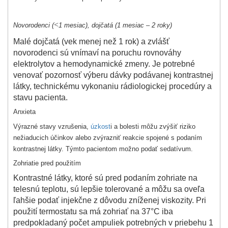
<
Novorodenci (
1 mesiac), dojčatá (1 mesiac – 2 roky)
Malé dojčatá (vek menej než 1 rok) a zvlášť
novorodenci sú vnímaví na poruchu rovnováhy
elektrolytov a hemodynamické zmeny. Je potrebné
venovať pozornosť výberu dávky podávanej kontrastnej
látky, technickému vykonaniu rádiologickej procedúry a
stavu pacienta.
Anxieta
Výrazné stavy vzrušenia,
úzkost
i a bolesti môžu zvýšiť riziko
nežiaducich účinkov alebo zvýrazniť reakcie spojené s podaním
kontrastnej látky. Týmto pacientom možno podať sedatívum.
Zohriatie pred použitím
Kontrastné látky, ktoré sú pred podaním zohriate na
telesnú teplotu, sú lepšie tolerované a môžu sa oveľa
ľahšie podať injekčne z dôvodu zníženej viskozity. Pri
použití termostatu sa má zohriať na 37°C iba
predpokladaný počet ampuliek potrebných v priebehu 1