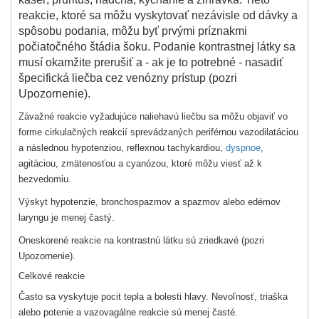
reakcie, ktoré sa môžu vyskytovať nezávisle od dávky a
spôsobu podania, môžu byť prvými príznakmi
počiatočného štádia šoku. Podanie kontrastnej látky sa
musí okamžite prerušiť a - ak je to potrebné - nasadiť
špecifická liečba cez venózny prístup (pozri
Upozornenie).
Závažné reakcie vyžadujúce naliehavú liečbu sa môžu objaviť vo
forme cirkulačných reakcií sprevádzaných periférnou vazodilatáciou
a následnou hypotenziou, reflexnou tachykardiou,
dyspnoe
,
agitáciou, zmätenosťou a cyanózou, ktoré môžu viesť až k
bezvedomiu.
Výskyt hypotenzie, bronchospazmov a spazmov alebo edémov
laryngu je menej častý.
Oneskorené reakcie na kontrastnú látku sú zriedkavé (pozri
Upozornenie).
Celkové reakcie
Často sa vyskytuje pocit tepla a bolesti hlavy. Nevoľnosť, triaška
alebo potenie a vazovagálne reakcie sú menej časté.