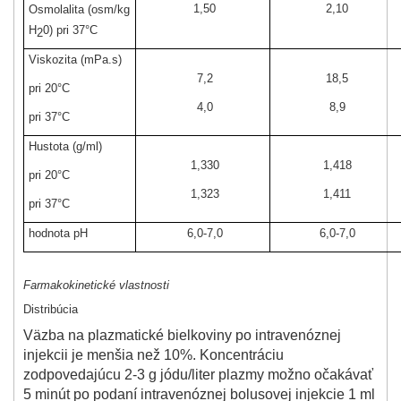
1,50
2,10
Osmolalita (osm/kg
H
0) pri 37°C
2
Viskozita (mPa.s)
7,2
18,5
pri 20°C
4,0
8,9
pri 37°C
Hustota (g/ml)
1,330
1,418
pri 20°C
1,323
1,411
pri 37°C
hodnota pH
6,0-7,0
6,0-7,0
Farmakokinetické vlastnosti
Distribúcia
Väzba na plazmatické bielkoviny po intravenóznej
injekcii je menšia než 10%. Koncentráciu
zodpovedajúcu 2-3 g jódu/liter plazmy možno očakávať
5 minút po podaní intravenóznej bolusovej injekcie 1 ml