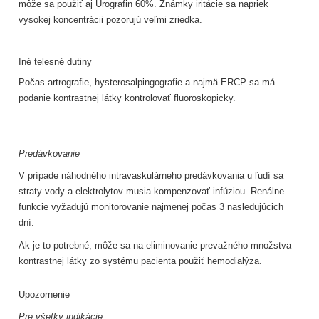
môže sa použiť aj Urografin 60%. Známky iritácie sa napriek
vysokej koncentrácii pozorujú veľmi zriedka.
Iné telesné dutiny
Počas artrografie, hysterosalpingografie a najmä ERCP sa má
podanie kontrastnej látky kontrolovať fluoroskopicky.
Predávkovanie
V prípade náhodného intravaskulárneho predávkovania u ľudí sa
straty vody a elektrolytov musia kompenzovať infúziou. Renálne
funkcie vyžadujú monitorovanie najmenej počas 3 nasledujúcich
dní.
Ak je to potrebné, môže sa na eliminovanie prevažného množstva
kontrastnej látky zo systému pacienta použiť hemodialýza.
Upozornenie
Pre všetky indikácie