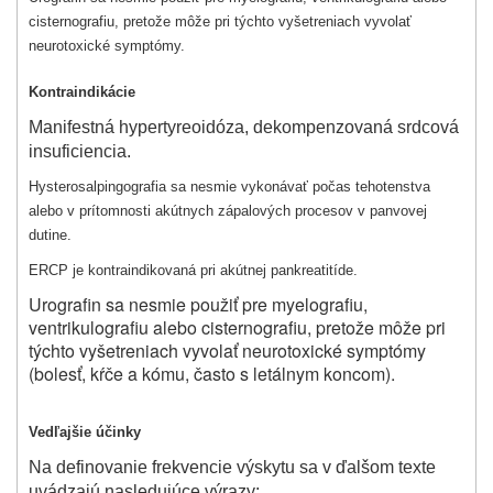
cisternografiu, pretože môže pri týchto vyšetreniach vyvolať
neurotoxické symptómy.
Kontraindikácie
Manifestná hypertyreoidóza, dekompenzovaná srdcová
insuficiencia.
Hysterosalpingografia sa nesmie vykonávať počas tehotenstva
alebo v prítomnosti akútnych zápalových procesov v panvovej
dutine.
ERCP je kontraindikovaná pri akútnej pankreatitíde.
Urografin sa nesmie použiť pre myelografiu,
ventrikulografiu alebo cisternografiu, pretože môže pri
týchto vyšetreniach vyvolať neurotoxické symptómy
(bolesť, kŕče a kómu, často s letálnym koncom).
Vedľajšie účinky
Na definovanie frekvencie výskytu sa v ďalšom texte
uvádzajú nasledujúce výrazy: