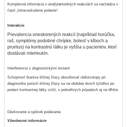
Komplexná informácia o anafylaktoidných reakciách sa nachádza v
časti „Intravaskulárne podanie“.
Interakcie
Prevalencia oneskorených reakcií (napríklad horúčka,
raš, symptómy podobné chrípke, bolesť v kĺboch a
pruritus) na kontrastnú látku je vyššia u pacientov, ktorí
dostávali interleukín.
Interferencia s diagnostickými testami
Schopnosť tkaniva štítnej žľazy absorbovať rádioizotopy pri
diagnostike porúch štítnej žľazy sa na obdobie dvoch týždňov po
podaní kontrastnej látky zníži, v jednotlivých prípadoch aj na dlhšie.
Dávkovanie a spôsob podávania
Všeobecné informácie