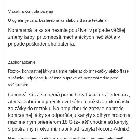
Vizuálna kontrola balenia
Urografin je číra, bezfarebná až slabo žltkastá tekutina.
Kontrastná látka sa nesmie používať v prípade väčšej
zmeny farby, prítomnosti mechanických nečistôt a v
prípade poškodeného balenia.
Zaobchádzanie
Roztok kontrastnej látky sa smie naberať do striekačky alebo fľaše
s infúziou pripojenej k infúzne súprave až bezprostredne pred
vyšetrením.
Gumová zátka sa nemá prepichovať viac než jeden raz,
aby sa zabránilo prieniku veľkého množstva mikročastíc
zo zátky do roztoku. Na prepichnutie zátky a nabratie
kontrastnej látky sa odporúčajú kanyly s dlhým hrotom a
maximálnym priemerom 18 G (zvlášť vhodné sú kanyly
s postrannými otvormi, napríklad kanyla Nocore-Admix).
Nespotrebovaný zvyšok roztoku po vyšetrení sa musí odstrániť.