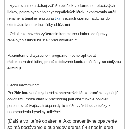
- Vyvarovanie sa ďalšej záťaže obličiek vo forme nefrotoxických
liekov, perorálnych cholecystografických látok, svorkovania artérií,
renálnej arteriálnej angioplas
tiky
, väčších operácií atď., až do
eliminácie kontrastnej látky obličkami.
- Odloženie nového vyšetrenia kontrastnou látkou do úpravy
renálnych funkcií na stav pred vyšetrením.
Pacientom v dialyzačnom programe možno aplikovať
rádiokontrastné látky, pretože jódované kontrastné látky sa dialýzou
eliminujú.
Liečba metformínom
Použitie intravenóznych rádiokontrastných látok, ktoré sa vylučujú
obličkami, môže viesť k prechodnej poruche funkcie obličiek. U
pacientov užívajúcich biquanidy to môže vyústiť do acidózy z
nahromadenia kyseliny mliečnej.
(Ďalšie voliteľné opatrenie: Ako preventívne opatrenie
sa má podávanie biquanidov prerušiť 48 hodín pred