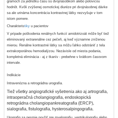
gramoch za jednotku času sú dvojnásobkom alebo polovicou
hodnôt. Kvôli zvýšenej osmotickej diuréze pri dvojnásobnej dávke
sa ale urinárna koncentrácia kontrastnej látky nezvyšuje v tom
istom pomere.
Charakteris
tiky
u pacientov
V prípade poškodenia renálnych funkcií amidotrizoát môže byť tiež
eliminovaný extrarenálne cez pečeň, aj keď významne zníženou
mierou. Renálne kontrastné látky sa môžu ľahko odstrániť z tela
extrakorporálnou hemodialýzou. Nezávisle od miesta podania,
kompletná eliminácia - aj z tkanív - prebehne v krátkom časovom
intervale.
Indikácie
Intravenózna a retrográdna urografia.
Tiež všetky angiografické vyšetrenia ako aj artrografia,
intraoperačná cholangiografia, endoskopická
retrográdna cholangiopankreatografia (ERCP),
sialografia, fistulografia, hysterosalpingografia.
Urografin sa nesmie použiť pre myelografiu, ventrikulografiu alebo