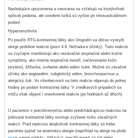
Nasledujúce upozornenia a varovania sa vzťahujú na ktorýkoľvek
spôsob podania, ale uvedené riziká sú vyššie pri intravaskulárnom
podaní.
Hypersenzitivita
Po použití RTG-kontrastnej látky ako Urografin sa občas vyskytli
alergii podobné reakcie (pozri 4.8. Nežiaduce účinky). Tieto reakcie
sa zvyčajne manifestujú ako nezávažné respiračné alebo kožné
symptómy, ako mierna respiračná tieseň, začervenanie kože
(erytém), žihľavka, svrbenie alebo edém tváre. Možné sú závažné
účinky ako angioedém, subglotický edém, bronchospazmus a
alergický šok. Vo všeobecnosti sa tieto reakcie objavujú do jednej
hodiny po podaní kontrastnej látky. V zriedkavých prípadoch sa
môžu však objaviť i oneskorené reakcie (po hodinách až dňoch).
U pacientov s precitlivenosťou alebo predchádzajúcou reakciou na
jódované kontrastné látky existuje zvýšené riziko závažných
reakcií. Pred injekciou akejkoľvek kontrastnej látky sa treba
pacienta spýtať na anamnézu alergie (napríklad na alergii na plody
mor
a, sennú nádchu, žihľavku), precitlivenosti na jód alebo