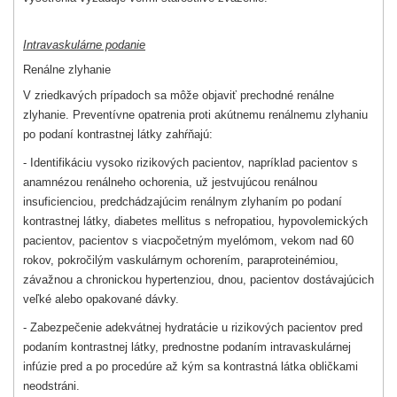
Intravaskulárne podanie
Renálne zlyhanie
V zriedkavých prípadoch sa môže objaviť prechodné renálne
zlyhanie. Preventívne opatrenia proti akútnemu renálnemu zlyhaniu
po podaní kontrastnej látky zahŕňajú:
- Identifikáciu vysoko rizikových pacientov, napríklad pacientov s
anamnézou renálneho ochorenia, už jestvujúcou renálnou
insuficienciou, predchádzajúcim renálnym zlyhaním po podaní
kontrastnej látky, diabetes mellitus s nefropatiou, hypovolemických
pacientov, pacientov s viacpočetným myelómom, vekom nad 60
rokov, pokročilým vaskulárnym ochorením, paraproteinémiou,
závažnou a chronickou hypertenziou, dnou, pacientov dostávajúcich
veľké alebo opakované dávky.
- Zabezpečenie adekvátnej hydratácie u rizikových pacientov pred
podaním kontrastnej látky, prednostne podaním intravaskulárnej
infúzie pred a po procedúre až kým sa kontrastná látka obličkami
neodstráni.