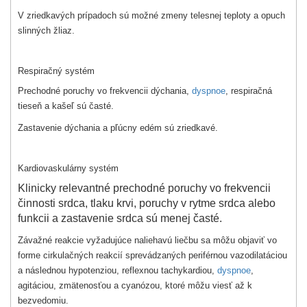
V zriedkavých prípadoch sú možné zmeny telesnej teploty a opuch
slinných žliaz.
Respiračný systém
Prechodné poruchy vo frekvencii dýchania,
dyspnoe
, respiračná
tieseň a kašeľ sú časté.
Zastavenie dýchania a pľúcny edém sú zriedkavé.
Kardiovaskulárny systém
Klinicky relevantné prechodné poruchy vo frekvencii
činnosti srdca, tlaku krvi, poruchy v rytme srdca alebo
funkcii a zastavenie srdca sú menej časté.
Závažné reakcie vyžadujúce naliehavú liečbu sa môžu objaviť vo
forme cirkulačných reakcií sprevádzaných periférnou vazodilatáciou
a následnou hypotenziou, reflexnou tachykardiou,
dyspnoe
,
agitáciou, zmätenosťou a cyanózou, ktoré môžu viesť až k
bezvedomiu.