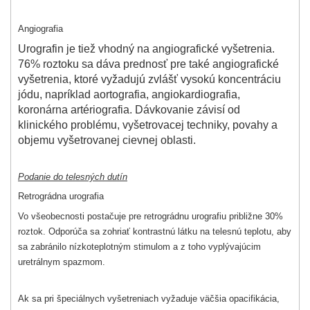
Angiografia
Urografin je tiež vhodný na angiografické vyšetrenia.
76% roztoku sa dáva prednosť pre také angiografické
vyšetrenia, ktoré vyžadujú zvlášť vysokú koncentráciu
jódu, napríklad aortografia, angiokardiografia,
koronárna artériografia. Dávkovanie závisí od
klinického problému, vyšetrovacej techniky, povahy a
objemu vyšetrovanej cievnej oblasti.
Podanie do telesných dutín
Retrográdna urografia
Vo všeobecnosti postačuje pre retrográdnu urografiu približne 30%
roztok. Odporúča sa zohriať kontrastnú látku na telesnú teplotu, aby
sa zabránilo nízkoteplotným stimulom a z toho vyplývajúcim
uretrálnym spazmom.
Ak sa pri špeciálnych vyšetreniach vyžaduje väčšia opacifikácia,