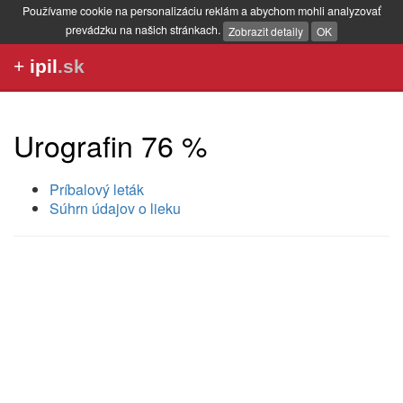
Používame cookie na personalizáciu reklám a abychom mohli analyzovať
prevádzku na našich stránkach.
Zobrazit detaily
OK
+
ipil
.sk
Urografin 76 %
Príbalový leták
Súhrn údajov o lieku