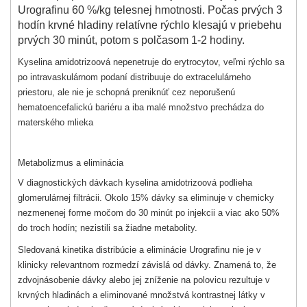
Urografinu 60 %/kg telesnej hmotnosti. Počas prvých 3
hodín krvné hladiny relatívne rýchlo klesajú v priebehu
prvých 30 minút, potom s polčasom 1-2 hodiny.
Kyselina amidotrizoová nepenetruje do erytrocytov, veľmi rýchlo sa
po intravaskulárnom podaní distribuuje do extracelulárneho
priestoru, ale nie je schopná preniknúť cez neporušenú
hematoencefalickú bariéru a iba malé množstvo prechádza do
materského mlieka
Metabolizmus a eliminácia
V diagnostických dávkach kyselina amidotrizoová podlieha
glomerulárnej filtrácii. Okolo 15% dávky sa eliminuje v chemicky
nezmenenej forme močom do 30 minút po injekcii a viac ako 50%
do troch hodín; nezistili sa žiadne metabolity.
Sledovaná kinetika distribúcie a eliminácie Urografinu nie je v
klinicky relevantnom rozmedzí závislá od dávky. Znamená to, že
zdvojnásobenie dávky alebo jej zníženie na polovicu rezultuje v
krvných hladinách a eliminované množstvá kontrastnej látky v