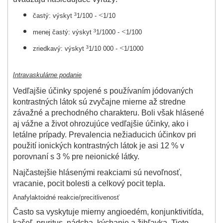
³
<
častý: výskyt
1/100 -
1/10
³
<
menej častý: výskyt
1/1000 -
1/100
³
<
zriedkavý: výskyt
1/10 000 -
1/1000
Intravaskulárne podanie
Vedľajšie účinky spojené s používaním jódovaných
kontrastných látok sú zvyčajne mierne až stredne
závažné a prechodného charakteru. Boli však hlásené
aj vážne a život ohrozujúce vedľajšie účinky, ako i
letálne prípady. Prevalencia nežiaducich účinkov pri
použití ionických kontrastných látok je asi 12 % v
porovnaní s 3 % pre neionické látky.
Najčastejšie hlásenými reakciami sú nevoľnosť,
vracanie, pocit bolesti a celkový pocit tepla.
Anafylaktoidné reakcie/precitlivenosť
Často sa vyskytuje mierny angioedém, konjunktivitída,
kašeľ, pruritus, nádcha, kýchanie a žihľavka. Tieto