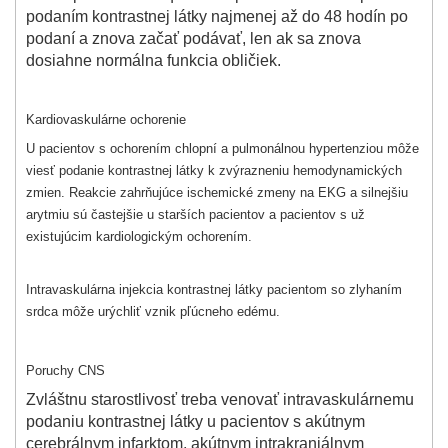
podaním kontrastnej látky najmenej až do 48 hodín po
podaní a znova začať podávať, len ak sa znova
dosiahne normálna funkcia obličiek.
Kardiovaskulárne ochorenie
U pacientov s ochorením chlopní a pulmonálnou hypertenziou môže
viesť podanie kontrastnej látky k zvýrazneniu hemodynamických
zmien. Reakcie zahrňujúce ischemické zmeny na EKG a silnejšiu
arytmiu sú častejšie u starších pacientov a pacientov s už
existujúcim kardiologickým ochorením.
Intravaskulárna injekcia kontrastnej látky pacientom so zlyhaním
srdca môže urýchliť vznik pľúcneho edému.
Poruchy CNS
Zvláštnu starostlivosť treba venovať intravaskulárnemu
podaniu kontrastnej látky u pacientov s akútnym
cerebrálnym infarktom, akútnym intrakraniálnym