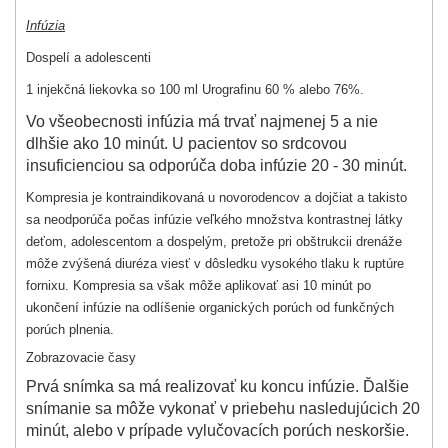
Infúzia
Dospelí a adolescenti
1 injekčná liekovka so 100 ml Urografinu 60 % alebo 76%.
Vo všeobecnosti infúzia má trvať najmenej 5 a nie
dlhšie ako 10 minút. U pacientov so srdcovou
insuficienciou sa odporúča doba infúzie 20 - 30 minút.
Kompresia je kontraindikovaná u novorodencov a dojčiat a takisto
sa neodporúča počas infúzie veľkého množstva kontrastnej látky
deťom, adolescentom a dospelým, pretože pri obštrukcii drenáže
môže zvýšená diuréza viesť v dôsledku vysokého tlaku k ruptúre
fornixu. Kompresia sa však môže aplikovať asi 10 minút po
ukončení infúzie na odlíšenie organických porúch od funkčných
porúch plnenia.
Zobrazovacie časy
Prvá snímka sa má realizovať ku koncu infúzie. Ďalšie
snímanie sa môže vykonať v priebehu nasledujúcich 20
minút, alebo v prípade vylučovacích porúch neskoršie.