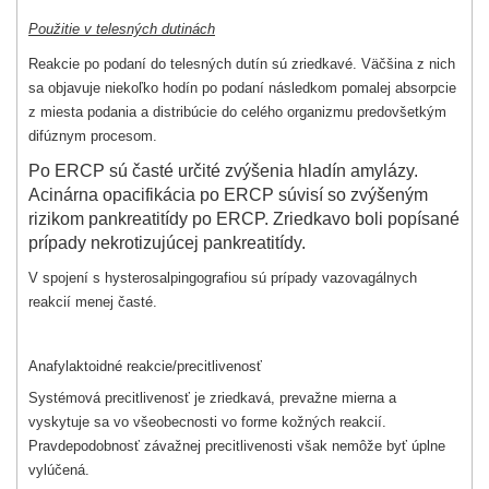
Použitie v telesných dutinách
Reakcie po podaní do telesných dutín sú zriedkavé. Väčšina z nich
sa objavuje niekoľko hodín po podaní následkom pomalej absorpcie
z miesta podania a distribúcie do celého organizmu predovšetkým
difúznym procesom.
Po ERCP sú časté určité zvýšenia hladín amylázy.
Acinárna opacifikácia po ERCP súvisí so zvýšeným
rizikom pankreatitídy po ERCP. Zriedkavo boli popísané
prípady nekrotizujúcej pankreatitídy.
V spojení s hysterosalpingografiou sú prípady vazovagálnych
reakcií menej časté.
Anafylaktoidné reakcie/precitlivenosť
Systémová precitlivenosť je zriedkavá, prevažne mierna a
vyskytuje sa vo všeobecnosti vo forme kožných reakcií.
Pravdepodobnosť závažnej precitlivenosti však nemôže byť úplne
vylúčená.