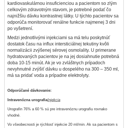
kardiovaskulárnou insuficienciou a pacientom so zlým
celkovým zdravotným stavom, je potrebné podať čo
najnižšiu dávku kontrastnej látky. U týchto pacientov sa
odporúča monitorovať renálne funkcie najmenej 3 dni
po vyšetrení.
Medzi jednotlivými injekciami sa má telu poskytnúť
dostatok času na influx intersticiálnej tekutiny kvôli
normalizácii zvýšenej sérovej osmolality. U primerane
hydratovaných pacientov je na jej dosiahnutie potrebná
doba 10-15 minút. Ak je vo zvláštnych prípadoch
nevyhnutné zvýšiť dávku u dospelého na 300 – 350 ml,
má sa pridať voda a prípadne elektrolyty.
Odporúčané dávkovanie:
Intravenózna urografia
Injekcia
Urografin 76% a 60 % sú pre intravenóznu urografiu rovnako
vhodné.
Vo všeobecnosti je rýchlosť injekcie 20 ml/min. Ak sa pacientom s