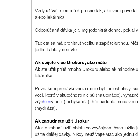
Vždy užívajte tento liek presne tak, ako vám povedal v
alebo lekárnika.
Odporúčaná dávka je 5 mg jedenkrát denne, pokiaľ 
Tableta sa má prehltnúť vcelku a zapiť tekutinou. Mô
jedla. Tablety nedrvte.
Ak užijete viac Urokuru, ako máte
Ak ste užili príliš mnoho Urokuru alebo ak náhodne u
lekárnika.
Príznakom predávkovania môže byť: bolesť hlavy, su
vecí, ktoré v skutočnosti nie sú (halucinácie), výra
zrýc
hlen
ý pulz (tachykardia), hromadenie moču v mo
(mydriáza).
Ak zabudnete užiť Urokur
Ak ste zabudli užiť tabletu vo zvyčajnom čase, užite 
užitie ďalšej dávky. Nikdy neužívajte viac ako jednu