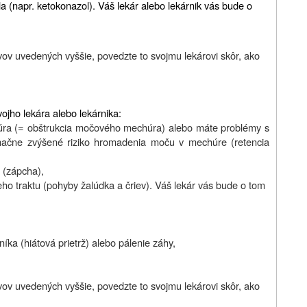
la (napr. ketokonazol). Váš lekár alebo lekárnik vás bude o
avov uvedených vyššie, povedzte to svojmu lekárovi skôr, ako
ojho lekára alebo lekárnika:
úra (= obštrukcia močového mechúra) alebo máte problémy s
načne zvýšené riziko hromadenia moču v mechúre (retencia
u (zápcha),
aceho traktu (pohyby žalúdka a čriev). Váš lekár vás bude o tom
íka (hiátová prietrž) alebo pálenie záhy,
avov uvedených vyššie, povedzte to svojmu lekárovi skôr, ako