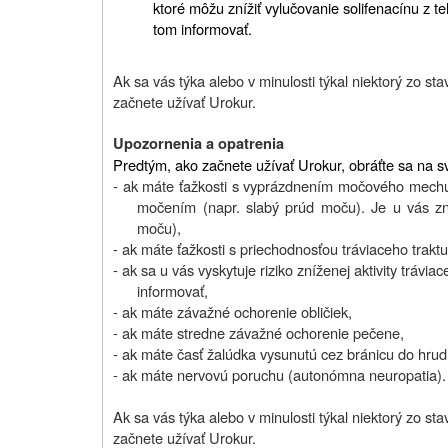
ktoré môžu znížiť vylučovanie solifenacínu z te
tom informovať.
Ak sa vás týka alebo v minulosti týkal niektorý zo st
začnete užívať Urokur.
Upozornenia a opatrenia
Predtým, ako začnete užívať Urokur, obráťte sa na sv
- ak máte ťažkosti s vyprázdnením močového mech
močením (napr. slabý prúd moču). Je u vás z
moču),
- ak máte ťažkosti s priechodnosťou tráviaceho trakt
- ak sa u vás vyskytuje riziko zníženej aktivity trávi
informovať,
- ak máte závažné ochorenie obličiek,
- ak máte stredne závažné ochorenie pečene,
- ak máte časť žalúdka vysunutú cez bránicu do hrudn
- ak máte nervovú poruchu (autonómna neuropatia).
Ak sa vás týka alebo v minulosti týkal niektorý zo st
začnete užívať Urokur.