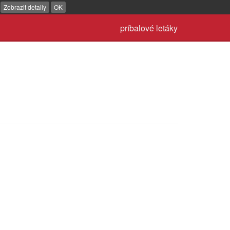
.
Zobrazit detaily
OK
príbalové letáky