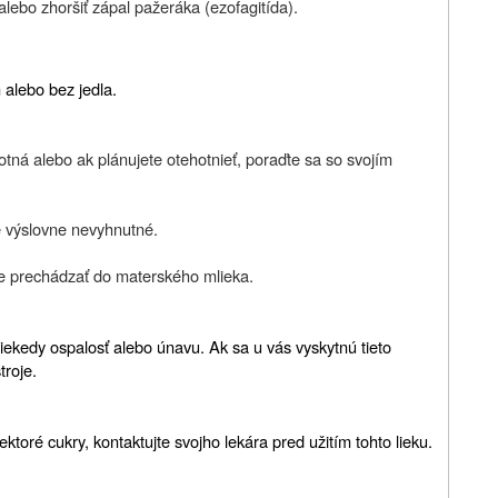
 alebo zhoršiť zápal pažeráka (ezofagitída).
alebo bez jedla.
hotná alebo ak plánujete otehotnieť, poraďte sa so svojím
je výslovne nevyhnutné.
že prechádzať do materského mlieka.
ekedy ospalosť alebo únavu. Ak sa u vás vyskytnú tieto
troje.
ktoré cukry, kontaktujte svojho lekára pred užitím tohto lieku.