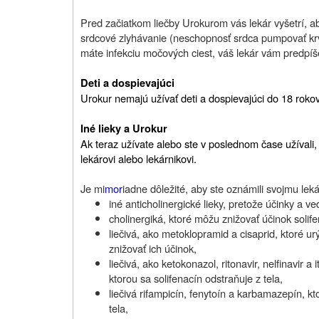
Pred začiatkom liečby Urokurom vás lekár vyšetrí, aby
srdcové zlyhávanie (neschopnosť srdca pumpovať kr
máte infekciu močových ciest, váš lekár vám predpíše 
Deti a dospievajúci
Urokur nemajú užívať deti a dospievajúci do 18 rokov
Iné lieky a Urokur
Ak teraz užívate alebo ste v poslednom čase užívali, 
lekárovi alebo lekárnikovi.
Je mi
mor
iadne dôležité, aby ste oznámili svojmu leká
iné anticholinergické lieky, pretože účinky a v
cholinergiká, ktoré môžu znižovať účinok solif
liečivá, ako metoklopramid a cisaprid, ktoré u
znižovať ich účinok,
liečivá, ako ketokonazol, ritonavir, nelfinavir a
ktorou sa solifenacín odstraňuje z tela,
liečivá rifampicín, fenytoín a karbamazepín, kt
tela,