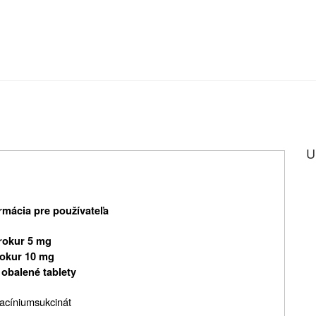
U
mácia pre používateľa
rokur 5 mg
okur 10 mg
 obalené tablety
nacíniumsukcinát