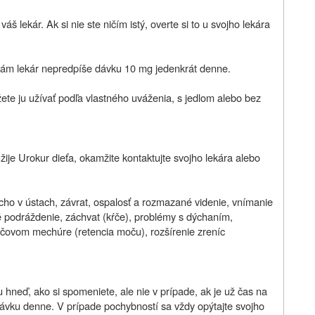
áš lekár. Ak si nie ste ničím istý, overte si to u svojho lekára
vám lekár nepredpíše dávku 10 mg jedenkrát denne.
žete ju užívať podľa vlastného uváženia, s jedlom alebo bez
žije Urokur dieťa, okamžite kontaktujte svojho lekára alebo
cho v ústach, závrat, ospalosť a rozmazané videnie, vnímanie
zné podráždenie, záchvat (kŕče), problémy s dýchaním,
čovom mechúre (retencia moču), rozšírenie zreníc
ju hneď, ako si spomeniete, ale nie v prípade, ak je už čas na
 dávku denne. V prípade pochybností sa vždy opýtajte svojho