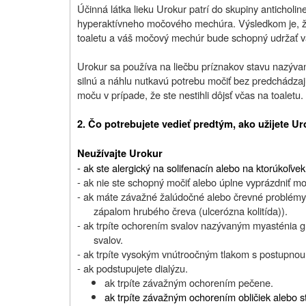
Účinná látka lieku Urokur patrí do skupiny anticholine
hyperaktívneho močového mechúra. Výsledkom je, že
toaletu a váš močový mechúr bude schopný udržať 
Urokur sa používa na liečbu príznakov stavu nazýva
silnú a náhlu nutkavú potrebu močiť bez predchádzaj
moču v prípade, že ste nestihli dôjsť včas na toaletu.
2. Čo potrebujete vedieť predtým, ako užijete U
Neužívajte Urokur
- ak ste alergický na solifenacín alebo na ktorúkoľvek
- ak nie ste schopný močiť alebo úplne vyprázdniť m
- ak máte závažné žalúdočné alebo črevné problémy 
zápalom hrubého čreva (ulcerózna kolitída)).
- ak trpíte ochorením svalov nazývaným myasténia g
svalov.
- ak trpíte vysokým vnútroočným tlakom s postupnou 
- ak podstupujete dialýzu.
ak trpíte závažným ochorením pečene.
ak trpíte závažným ochorením obličiek alebo 