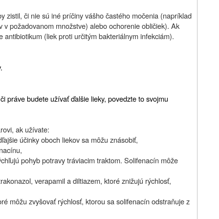
 zistil, či nie sú iné príčiny vášho častého močenia (napríklad
v v požadovanom množstve) alebo ochorenie obličiek). Ak
antibiotikum (liek proti určitým bakteriálnym infekciám).
.
či práve budete užívať ďalšie lieky, povedzte to svojmu
rovi, ak užívate:
edľajšie účinky oboch liekov sa môžu znásobiť,
enacínu,
rýchľujú pohyb potravy tráviacim traktom. Solifenacín môže
 itrakonazol, verapamil a diltiazem, ktoré znižujú rýchlosť,
oré môžu zvyšovať rýchlosť, ktorou sa solifenacín odstraňuje z