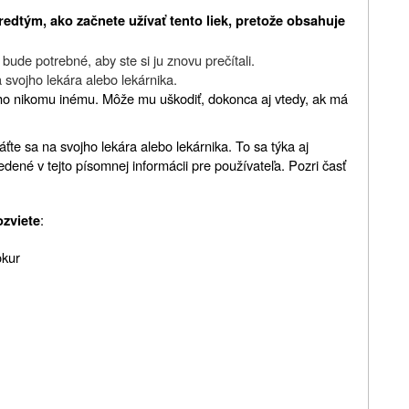
redtým, ako začnete užívať tento liek, pretože obsahuje
ude potrebné, aby ste si ju znovu prečítali.
 svojho lekára alebo lekárnika.
 ho nikomu inému. Môže mu uškodiť, dokonca aj vtedy, ak má
áťte sa na svojho lekára alebo lekárnika. To sa týka aj
edené v tejto písomnej informácii pre používateľa. Pozri časť
:
ozviete
okur