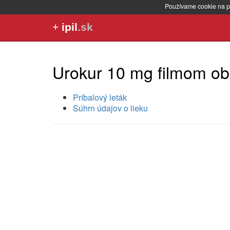
Používame cookie na p
+
ipil
.sk
Urokur 10 mg filmom ob
Príbalový leták
Súhrn údajov o lieku