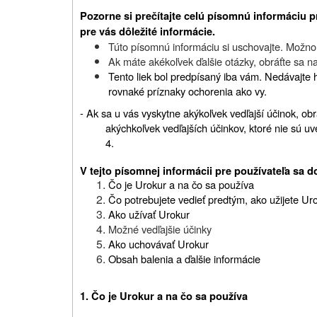
Pozorne si prečítajte celú písomnú informáciu p
pre vás dôležité informácie.
Túto písomnú informáciu si uschovajte. Možno b
Ak máte akékoľvek ďalšie otázky, obráťte sa na
Tento liek bol predpísaný iba vám. Nedávajte
rovnaké príznaky ochorenia ako vy.
- Ak sa u vás vyskytne akýkoľvek vedľajší účinok, obr
akýchkoľvek vedľajších účinkov, ktoré nie sú uv
4.
V tejto písomnej informácii pre používateľa sa d
Čo je Urokur a na čo sa používa
Čo potrebujete vedieť predtým, ako užijete Ur
Ako užívať Urokur
Možné vedľajšie účinky
Ako uchovávať Urokur
Obsah balenia a ďalšie informácie
1. Čo je Urokur a na čo sa používa