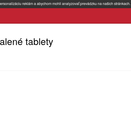
ersonalizáciu reklám a abychom mohli analyzovať prevádzku na našich stránkach
alené tablety