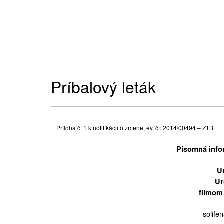
Príbalový leták
Príloha č. 1 k notifikácii o zmene, ev. č.: 2014/00494 – Z1B
Písomná infor
U
Ur
filmom
solife