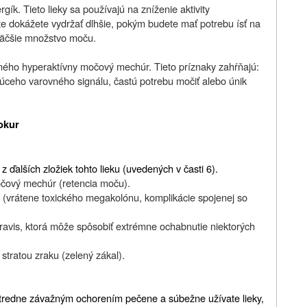
rgík. Tieto lieky sa používajú na zníženie aktivity
 dokážete vydržať dlhšie, pokým budete mať potrebu ísť na
väčšie množstvo moču.
ného hyperaktívny močový mechúr. Tieto príznaky zahŕňajú:
úceho varovného signálu, častú potrebu močiť alebo únik
rokur
 z ďalších zložiek tohto lieku (uvedených v časti 6).
očový mechúr (retencia moču).
(vrátene toxického megakolónu, komplikácie spojenej so
ravis, ktorá môže spôsobiť extrémne ochabnutie niektorých
stratou zraku (zelený zákal).
stredne závažným ochorením pečene a súbežne užívate lieky,