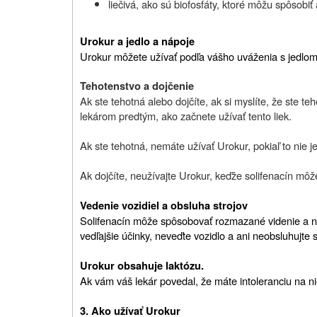
liečivá, ako sú biofosfáty, ktoré môžu spôsobiť
Urokur a jedlo a nápoje
Urokur môžete užívať podľa vášho uváženia s jedlom 
Tehotenstvo a dojčenie
Ak ste tehotná alebo dojčíte, ak si myslíte, že ste te
lekárom predtým, ako začnete užívať tento liek.
Ak ste tehotná, nemáte užívať Urokur, pokiaľ to nie 
Ak dojčíte, neužívajte Urokur, keďže solifenacín mô
Vedenie vozidiel a obsluha strojov
Solifenacín môže spôsobovať rozmazané videnie a ni
vedľajšie účinky, neveďte vozidlo a ani neobsluhujte s
Urokur obsahuje laktózu.
Ak vám váš lekár povedal, že máte intoleranciu na nie
3. Ako užívať Urokur