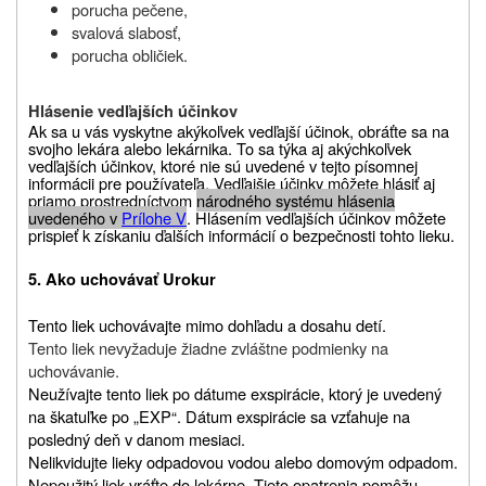
porucha pečene,
svalová slabosť,
porucha obličiek.
Hlásenie vedľajších účinkov
Ak sa u vás vyskytne akýkoľvek vedľajší účinok, obráťte sa na
svojho lekára alebo lekárnika. To sa týka aj akýchkoľvek
vedľajších účinkov, ktoré nie sú uvedené v tejto písomnej
informácii pre používateľa. Vedľajšie účinky môžete hlásiť aj
priamo prostredníctvom
národného systému hlásenia
uvedeného v
Prílohe V
. Hlásením vedľajších účinkov môžete
prispieť k získaniu ďalších informácií o bezpečnosti tohto lieku.
5. Ako uchovávať Urokur
Tento liek uchovávajte mimo dohľadu a dosahu detí.
Tento liek nevyžaduje žiadne zvláštne podmienky na
uchovávanie.
Neužívajte tento liek po dátume exspirácie, ktorý je uvedený
na škatuľke po „EXP“. Dátum exspirácie sa vzťahuje na
posledný deň v danom mesiaci.
Nelikvidujte lieky odpadovou vodou alebo domovým odpadom.
Nepoužitý liek vráťte do lekárne. Tieto opatrenia pomôžu