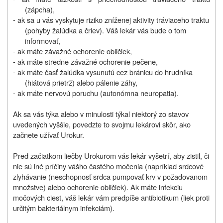
(zápcha),
- ak sa u vás vyskytuje riziko zníženej aktivity tráviaceho traktu
(pohyby žalúdka a čriev). Váš lekár vás bude o tom
informovať,
- ak máte závažné ochorenie obličiek,
- ak máte stredne závažné ochorenie pečene,
- ak máte časť žalúdka vysunutú cez bránicu do hrudníka
(hiátová prietrž) alebo pálenie záhy,
- ak máte nervovú poruchu (autonómna neuropatia).
Ak sa vás týka alebo v minulosti týkal niektorý zo stavov
uvedených vyššie, povedzte to svojmu lekárovi skôr, ako
začnete užívať Urokur.
Pred začiatkom liečby Urokurom vás lekár vyšetrí, aby zistil, či
nie sú iné príčiny vášho častého močenia (napríklad srdcové
zlyhávanie (neschopnosť srdca pumpovať krv v požadovanom
množstve) alebo ochorenie obličiek). Ak máte infekciu
močových ciest, váš lekár vám predpíše antibiotikum (liek proti
určitým bakteriálnym infekciám).