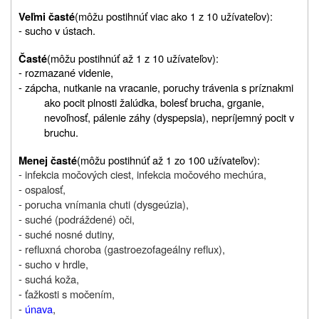
(môžu
postihnúť viac ako 1 z 10 užívateľov)
:
Veľmi časté
- sucho v ústach.
(môžu p
ostihnúť až 1 z 10 užívateľov)
:
Časté
- rozmazané videnie,
- zápcha, nutkanie na vracanie, poruchy trávenia s príznakmi
ako pocit plnosti žalúdka, bolesť brucha, grganie,
nevoľnosť, pálenie záhy (dyspepsia), nepríjemný pocit v
bruchu.
(môžu p
ostihnúť až 1 zo 100 užívateľov)
:
Menej časté
- infekcia močových ciest, infekcia močového mechúra,
- ospalosť,
- porucha vnímania chuti (dysgeúzia),
- suché (podráždené) oči,
- suché nosné dutiny,
- refluxná choroba (gastroezofageálny reflux),
- sucho v hrdle,
- suchá koža,
- ťažkosti s močením,
-
únava
,