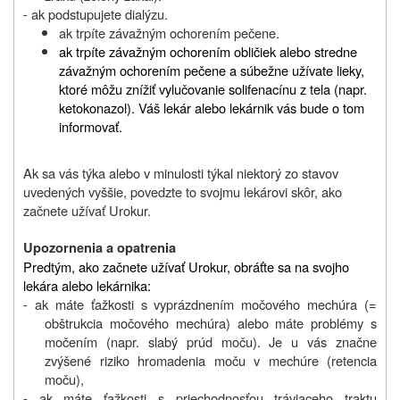
- ak podstupujete dialýzu.
ak trpíte závažným ochorením pečene.
ak trpíte závažným ochorením obličiek alebo stredne
závažným ochorením pečene a súbežne užívate lieky,
ktoré môžu znížiť vylučovanie solifenacínu z tela (napr.
ketokonazol). Váš lekár alebo lekárnik vás bude o tom
informovať.
Ak sa vás týka alebo v minulosti týkal niektorý zo stavov
uvedených vyššie, povedzte to svojmu lekárovi skôr, ako
začnete užívať Urokur.
Upozornenia a opatrenia
Predtým, ako začnete užívať Urokur, obráťte sa na svojho
lekára alebo lekárnika:
- ak máte ťažkosti s vyprázdnením močového mechúra (=
obštrukcia močového mechúra) alebo máte problémy s
močením (napr. slabý prúd moču). Je u vás značne
zvýšené riziko hromadenia moču v mechúre (retencia
moču),
- ak máte ťažkosti s priechodnosťou tráviaceho traktu