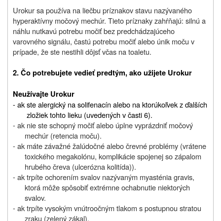
Urokur sa používa na liečbu príznakov stavu nazývaného
hyperaktívny močový mechúr. Tieto príznaky zahŕňajú: silnú a
náhlu nutkavú potrebu močiť bez predchádzajúceho
varovného signálu, častú potrebu močiť alebo únik moču v
prípade, že ste nestihli dôjsť včas na toaletu.
2. Čo potrebujete vedieť predtým, ako užijete Urokur
Neužívajte Urokur
- ak ste alergický na solifenacín alebo na ktorúkoľvek z ďalších
zložiek tohto lieku (uvedených v časti 6).
- ak nie ste schopný močiť alebo úplne vyprázdniť močový
mechúr (retencia moču).
- ak máte závažné žalúdočné alebo črevné problémy (vrátene
toxického megakolónu, komplikácie spojenej so zápalom
hrubého čreva (ulcerózna kolitída)).
- ak trpíte ochorením svalov nazývaným myasténia gravis,
ktorá môže spôsobiť extrémne ochabnutie niektorých
svalov.
- ak trpíte vysokým vnútroočným tlakom s postupnou stratou
zraku (zelený zákal).