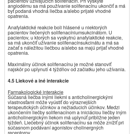
pacientov užívajúcich solifenacín. Pri výskyte
angiodému sa má používanie solifenacínu ukončiť a má
byť podaná vhodná liečba a/alebo prijaté vhodné
opatrenia.
Anafylaktické reakcie boli hlásené u niektorých
pacientov liečených solifenacíniumsukcinátom. U
pacientov, u ktorých sa vyskytnú anafylaktické reakcie,
sa má ukončiť užívanie solifenacínsukcinátu a má sa
začať s náležitou liečbou a/alebo sa majú prijať vhodné
opatrenia.
Maximálny účinok solifenacínu je možné stanoviť
najskôr po uplynutí 4 týždňov od začiatku jeho užívania.
4.5 Liekové a iné interakcie
Farmakologické interakcie
Súčasná liečba inými liekmi s anticholinergickými
vlastnosťami môže vyústiť do výraznejších
terapeutických účinkov a nežiaducich účinkov. Medzi
ukončením liečby solifenacínom a iniciáciou liečby iným
anticholinergickým liekom má uplynúť približne jeden
týždeň. Liečebný účinok solifenacínu sa môže znížiť pri
súčasnom podávaní agonistov cholinergných
receptorov.