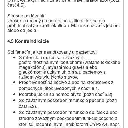
časť 4.5).
Spôsob podávania
Urokur je určený na perorálne užitie a liek sa má
prehltnúť celý a zapiť tekutinou. Môže sa užívať s jedlom
alebo od jedla.
4.3 Kontraindikácie
Solifenacín je kontraindikovaný u pacientov:
S retenciou moču, so závažným
gastrointestinálnymi poruchami (vrátane toxického
megakolónu), myasténiou gravis alebo
glaukómom s úzkym uhlom a u pacientov s
rizikom výskytu týchto stavov.
Precitlivenosť na liečivo alebo na ktorúkoľvek z
pomocných látok uvedených v časti 6.1.
Podrobujúcich sa hemodialýze (pozri časť 5.2).
So závažným poškodením funkcie pečene (pozri
časť 5.2).
So závažným poškodením funkcie obličiek alebo
stredne závažným poškodením funkcie pečene a
ktorí sú liečení silnými inhibítoromi CYP3A4, napr.