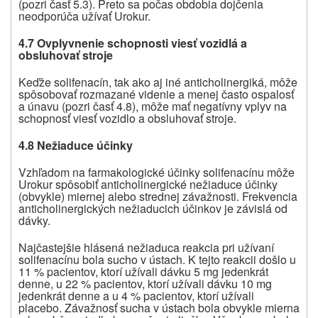
(pozri časť 5.3). Preto sa počas obdobia dojčenia
neodporúča užívať Urokur.
4.7 Ovplyvnenie schopnosti viesť vozidlá a
obsluhovať stroje
Keďže solifenacín, tak ako aj iné anticholinergiká, môže
spôsobovať rozmazané videnie a menej často ospalosť
a únavu (pozri časť 4.8), môže mať negatívny vplyv na
schopnosť viesť vozidlo a obsluhovať stroje.
4.8 Nežiaduce účinky
Vzhľadom na farmakologické účinky solifenacínu môže
Urokur spôsobiť anticholinergické nežiaduce účinky
(obvykle) miernej alebo strednej závažnosti. Frekvencia
anticholinergických nežiaducich účinkov je závislá od
dávky.
Najčastejšie hlásená nežiaduca reakcia pri užívaní
solifenacínu bola sucho v ústach. K tejto reakcii došlo u
11 % pacientov, ktorí užívali dávku 5 mg jedenkrát
denne, u 22 % pacientov, ktorí užívali dávku 10 mg
jedenkrát denne a u 4 % pacientov, ktorí užívali
placebo. Závažnosť sucha v ústach bola obvykle mierna