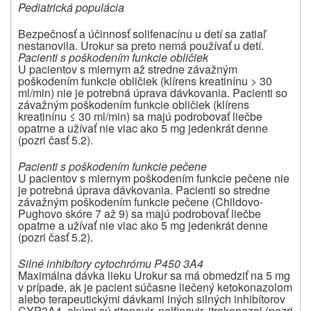
Pediatrická populácia
Bezpečnosť a účinnosť solifenacínu u detí sa zatiaľ
nestanovila. Urokur sa preto nemá používať u detí.
Pacienti s poškodením funkcie obličiek
U pacientov s miernym až stredne závažným
poškodením funkcie obličiek (klírens kreatinínu > 30
ml/min) nie je potrebná úprava dávkovania. Pacienti so
závažným poškodením funkcie obličiek (klírens
kreatinínu ≤ 30 ml/min) sa majú podrobovať liečbe
opatrne a užívať nie viac ako 5 mg jedenkrát denne
(pozri časť 5.2).
Pacienti s poškodením funkcie pečene
U pacientov s miernym poškodením funkcie pečene nie
je potrebná úprava dávkovania. Pacienti so stredne
závažným poškodením funkcie pečene (Childovo-
Pughovo skóre 7 až 9) sa majú podrobovať liečbe
opatrne a užívať nie viac ako 5 mg jedenkrát denne
(pozri časť 5.2).
Silné inhibítory cytochrómu P450 3A4
Maximálna dávka lieku Urokur sa má obmedziť na 5 mg
v prípade, ak je pacient súčasne liečený ketokonazolom
alebo terapeutickými dávkami iných silných inhibítorov
CYP3A4, akými sú ritonavir, nelfinavir, itrakonazol (pozri