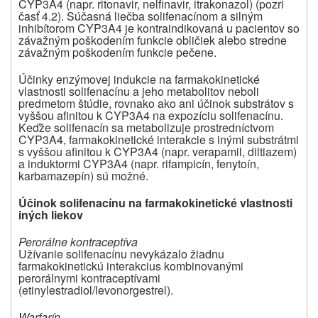
CYP3A4 (napr. ritonavir, nelfinavir, itrakonazol) (pozri
časť 4.2). Súčasná liečba solifenacínom a silným
inhibítorom CYP3A4 je kontraindikovaná u pacientov so
závažným poškodením funkcie obličiek alebo stredne
závažným poškodením funkcie pečene.
Účinky enzýmovej indukcie na farmakokinetické
vlastnosti solifenacínu a jeho metabolitov neboli
predmetom štúdie, rovnako ako ani účinok substrátov s
vyššou afinitou k CYP3A4 na expozíciu solifenacínu.
Keďže solifenacín sa metabolizuje prostredníctvom
CYP3A4, farmakokinetické interakcie s inými substrátmi
s vyššou afinitou k CYP3A4 (napr. verapamil, diltiazem)
a induktormi CYP3A4 (napr. rifampicín, fenytoín,
karbamazepín) sú možné.
Účinok solifenacínu na farmakokinetické vlastnosti
iných liekov
Perorálne kontraceptíva
Užívanie solifenacínu nevykázalo žiadnu
farmakokinetickú interakcius kombinovanými
perorálnymi kontraceptívami
(etinylestradiol/levonorgestrel).
Warfarín