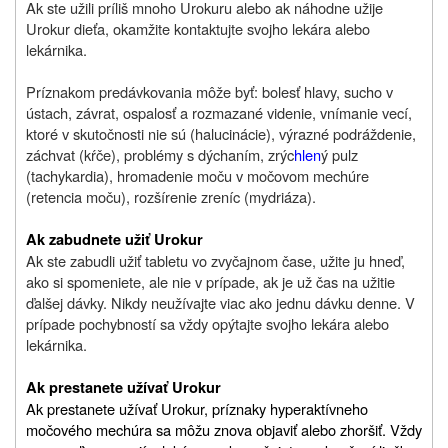
Ak ste užili príliš mnoho Urokuru alebo ak náhodne užije
Urokur dieťa, okamžite kontaktujte svojho lekára alebo
lekárnika.
Príznakom predávkovania môže byť: bolesť hlavy, sucho v
ústach, závrat, ospalosť a rozmazané videnie, vnímanie vecí,
ktoré v skutočnosti nie sú (halucinácie), výrazné podráždenie,
záchvat (kŕče), problémy s dýchaním, zrýc
hlen
ý pulz
(tachykardia), hromadenie moču v močovom mechúre
(retencia moču), rozšírenie zreníc (mydriáza).
Ak zabudnete užiť Urokur
Ak ste zabudli užiť tabletu vo zvyčajnom čase, užite ju hneď,
ako si spomeniete, ale nie v prípade, ak je už čas na užitie
ďalšej dávky. Nikdy neužívajte viac ako jednu dávku denne. V
prípade pochybností sa vždy opýtajte svojho lekára alebo
lekárnika.
Ak prestanete užívať Urokur
Ak prestanete užívať Urokur, príznaky hyperaktívneho
močového mechúra sa môžu znova objaviť alebo zhoršiť. Vždy