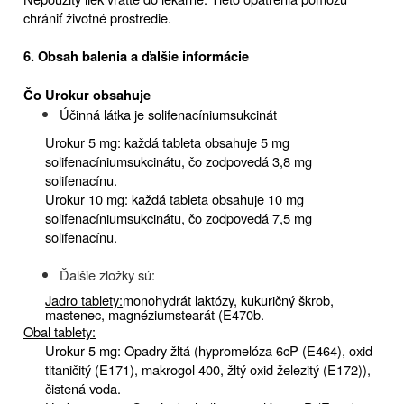
chrániť životné prostredie.
6. Obsah balenia a ďalšie informácie
Čo Urokur obsahuje
Účinná látka je solifenacíniumsukcinát
Urokur 5 mg: každá tableta obsahuje 5 mg
solifenacíniumsukcinátu, čo zodpovedá 3,8 mg
solifenacínu.
Urokur 10 mg: každá tableta obsahuje 10 mg
solifenacíniumsukcinátu, čo zodpovedá 7,5 mg
solifenacínu.
Ďalšie zložky sú:
Jadro tablety:
monohydrát laktózy, kukuričný škrob,
mastenec, magnéziumstearát (E470b.
Obal tablety:
Urokur 5 mg: Opadry žltá (hypromelóza 6cP (E464), oxid
titaničitý (E171), makrogol 400, žltý oxid železitý (E172)),
čistená voda.