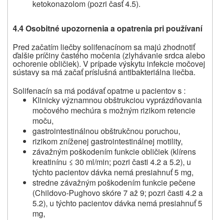
ketokonazolom (pozri časť 4.5).
4.4 Osobitné upozornenia a opatrenia pri používaní
Pred začatím liečby solifenacínom sa majú zhodnotiť
ďalšie príčiny častého močenia (zlyhávanie srdca alebo
ochorenie obličiek). V prípade výskytu infekcie močovej
sústavy sa má začať príslušná antibakteriálna liečba.
Solifenacín sa má podávať opatrne u pacientov s :
Klinicky významnou obštrukciou vyprázdňovania
močového mechúra s možným rizikom retencie
moču,
gastrointestinálnou obštrukčnou poruchou,
rizikom zníženej gastrointestinálnej motility,
závažným poškodením funkcie obličiek (klírens
kreatinínu ≤ 30 ml/min; pozri časti 4.2 a 5.2), u
týchto pacientov dávka nemá presiahnuť 5 mg,
stredne závažným poškodením funkcie pečene
(Childovo-Pughovo skóre 7 až 9; pozri časti 4.2 a
5.2), u týchto pacientov dávka nemá presiahnuť 5
mg,