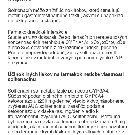
Solifenacín môže znížiť účinok liekov, ktoré stimulujú
motilitu gastrointestinálneho traktu, akými sú napríklad
metoklopramid a cisaprid.
Farmakokinetické interakcie
Štúdie
in vitro
dokázali, že solifenacín pri terapeutických
koncentráciách neinhibuje CYP1A1/2, 2C9, 2C19, 2D6
alebo 3A4 odvodené z mikrozómov ľudskej pečene.
Preto je nepravdepodobné, že by solifenacín menil
klírens liekov metabolizovaných pomocou týchto CYP
enzýmov.
Účinok iných liekov na farmakokinetické vlastnosti
solifenacínu
Solifenacín sa metabolizuje pomocou CYP3A4.
Súčasné podanie silného inhibítora CYP3A4
ketokonazolu (200 mg/denne) viedlo k dvojnásobnému
zvýšeniu AUC solifenacínu, zatiaľ čo podanie
ketokonazolu v dávke 400 mg/deň viedlo k
trojnásobnému zvýšeniu AUC solifenacínu. Preto má
byť maximálna dávka solifenacínu obmedzená na 5 mg
v prípade, ak je pacient súčasne liečený ketokonazolom
alebo terapeutickými dávkami iných silných inhibítorov