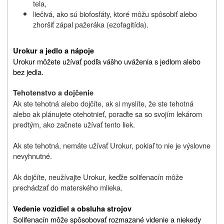
tela,
liečivá, ako sú biofosfáty, ktoré môžu spôsobiť alebo
zhoršiť zápal pažeráka (ezofagitída).
Urokur a jedlo a nápoje
Urokur môžete užívať podľa vášho uváženia s jedlom alebo
bez jedla.
Tehotenstvo a dojčenie
Ak ste tehotná alebo dojčíte, ak si myslíte, že ste tehotná
alebo ak plánujete otehotnieť, poraďte sa so svojím lekárom
predtým, ako začnete užívať tento liek.
Ak ste tehotná, nemáte užívať Urokur, pokiaľ to nie je výslovne
nevyhnutné.
Ak dojčíte, neužívajte Urokur, keďže solifenacín môže
prechádzať do materského mlieka.
Vedenie vozidiel a obsluha strojov
Solifenacín môže spôsobovať rozmazané videnie a niekedy