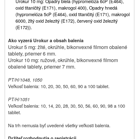
Urokur 10 mg: Opadry biela (hypromelóza 6cP (E464),
oxid titaničitý (E171), makrogol 400), Opadry hnedá
(hypromelóza 5cP (E464), oxid titaničitý (E171), makrogol
6000, žltý oxid železitý (E172), červený oxid železitý
(E172)).
Ako vyzerá Urokur a obsah balenia
Urokur 5 mg: žlté, okrúhle, bikonvexné filmom obalené
tablety, priemer 6 mm.
Urokur 10 mg: ružové, okrúhle, bikonvexné filmom
obalené tablety, priemer 7 mm.
PT/H/1048, 1050
Veľkosť balenia: 10, 20, 30, 50, 60, 90 a 100 tabliet.
PT/H/1051
Veľkosť balenia: 10, 14, 20, 28, 30, 50, 56, 60, 90, 98 a 100
tabliet.
Na trh nemusia byť uvedené všetky veľkosti balenia.
Držiteľ rozhodnutia o registrácii