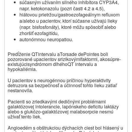
súčasným užívaním silného inhibítora CYP3A4,
napr. ketokonazolu (pozri časti 4.2 a 4.5),
hiátovou prietržou/gastroezofageálnym refluxom
a/alebo u pacientov, ktorí súčasne užívajú lieky
(napr. bisfosfonáty), ktoré môžu spôsobiť alebo
zhoršiť ezofagitídu,
autonómnou neuropatiou.
Predĺženie
QT
intervalu a
Torsade
de
Pointes
boli
pozorované
u
pacientov
s
rizikovými
faktormi
,
ako
sú
pre-
existujúci
syndrómom
dlhého
QT
intervalu
a
hypokaliémia.
U pacientov s neurogénnou príčinou hyperaktivity
detruzora sa bezpečnosť a účinnosť tohto lieku zatiaľ
nestanovila.
Pacienti so zriedkavými dedičnými problémami
galaktózovej intolerancie, lapónskeho deficitu laktázy
alebo s glukózo-galaktózovej malabsorpcie nesmú
užívať tento liek.
Angioedém s obštrukciou dýchacích ciest bol hlásený u