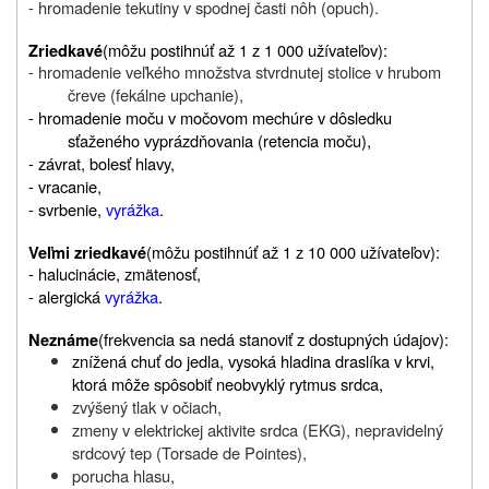
- hromadenie tekutiny v spodnej časti nôh (opuch).
(môžu p
ostihnúť až 1 z 1 000 užívateľov)
:
Zriedkavé
- hromadenie veľkého množstva stvrdnutej stolice v hrubom
čreve (fekálne upchanie),
- hromadenie moču v močovom mechúre v dôsledku
sťaženého vyprázdňovania (retencia moču),
- závrat, bolesť hlavy,
- vracanie,
- svrbenie,
vyrážka
.
(môžu p
ostihnúť až 1 z 10 000 užívateľov)
:
Veľmi zriedkavé
- halucinácie, zmätenosť,
- alergická
vyrážka
.
(frekvencia sa nedá stanoviť z dostupných údajov):
Neznáme
znížená chuť do jedla, vysoká hladina draslíka v krvi,
ktorá môže spôsobiť neobvyklý rytmus srdca,
zvýšený tlak v očiach,
zmeny v elektrickej aktivite srdca (EKG), nepravidelný
srdcový tep (Torsade de Pointes),
porucha hlasu,