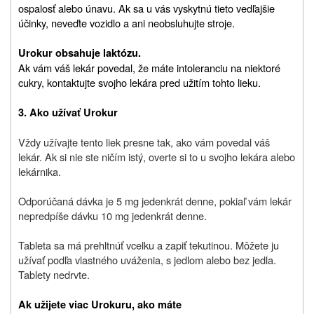
ospalosť alebo únavu. Ak sa u vás vyskytnú tieto vedľajšie
účinky, neveďte vozidlo a ani neobsluhujte stroje.
Urokur obsahuje laktózu.
Ak vám váš lekár povedal, že máte intoleranciu na niektoré
cukry, kontaktujte svojho lekára pred užitím tohto lieku.
3. Ako užívať Urokur
Vždy užívajte tento liek presne tak, ako vám povedal váš
lekár. Ak si nie ste ničím istý, overte si to u svojho lekára alebo
lekárnika.
Odporúčaná dávka je 5 mg jedenkrát denne, pokiaľ vám lekár
nepredpíše dávku 10 mg jedenkrát denne.
Tableta sa má prehltnúť vcelku a zapiť tekutinou. Môžete ju
užívať podľa vlastného uváženia, s jedlom alebo bez jedla.
Tablety nedrvte.
Ak užijete viac Urokuru, ako máte