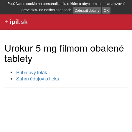
Používame cookie na personalizáciu reklám a abychom mohli analyzovať
prevádzku na našich stránkach.
Zobrazit detaily
OK
+
ipil
.sk
Urokur 5 mg filmom obalené
tablety
Príbalový leták
Súhrn údajov o lieku