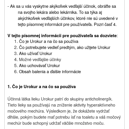
- Ak sa u vás vyskytne akýkoľvek vedľajší účinok, obráťte sa
na svojho lekára alebo lekárnika. To sa týka aj
akýchkoľvek vedľajších účinkov, ktoré nie sú uvedené v
tejto písomnej informácii pre používateľa. Pozri časť 4.
:
V tejto písomnej informácii pre používateľa sa dozviete
Čo je Urokur a na čo sa používa
Čo potrebujete vedieť predtým, ako užijete Urokur
Ako užívať Urokur
Možné vedľajšie účinky
Ako uchovávať Urokur
Obsah balenia a ďalšie informácie
1. Čo je Urokur a na čo sa používa
Účinná látka lieku Urokur patrí do skupiny anticholinergík.
Tieto lieky sa používajú na zníženie aktivity hyperaktívneho
močového mechúra. Výsledkom je, že dokážete vydržať
dlhšie, pokým budete mať potrebu ísť na toaletu a váš močový
mechúr bude schopný udržať väčšie množstvo moču.