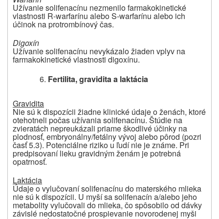
Užívanie solifenacínu nezmenilo farmakokinetické
vlastnosti R-warfarínu alebo S‑warfarínu alebo ich
účinok na protrombínový čas.
Digoxín
Užívanie solifenacínu nevykázalo žiaden vplyv na
farmakokinetické vlastnosti digoxínu.
Fertilita, gravidita a laktácia
Gravidita
Nie sú k dispozícii žiadne klinické údaje o ženách, ktoré
otehotneli počas užívania solifenacínu. Štúdie na
zvieratách nepreukázali priame škodlivé účinky na
plodnosť, embryonálny/fetálny vývoj alebo pôrod (pozri
časť 5.3). Potenciálne riziko u ľudí nie je známe. Pri
predpisovaní lieku gravidným ženám je potrebná
opatrnosť.
Laktácia
Údaje o vylučovaní solifenacínu do materského mlieka
nie sú k dispozícii. U myší sa solifenacín a/alebo jeho
metabolity vylučovali do mlieka, čo spôsobilo od dávky
závislé nedostatočné prospievanie novorodenej myši