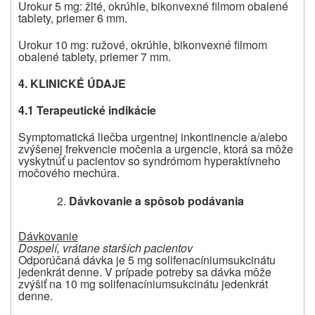
Urokur 5 mg: žlté, okrúhle, bikonvexné filmom obalené
tablety, priemer 6 mm.
Urokur 10 mg: ružové, okrúhle, bikonvexné filmom
obalené tablety, priemer 7 mm.
4. KLINICKÉ ÚDAJE
4.1 Terapeutické indikácie
Symptomatická liečba urgentnej inkontinencie a/alebo
zvýšenej frekvencie močenia a urgencie, ktorá sa môže
vyskytnúť u pacientov so syndrómom hyperaktívneho
močového mechúra.
Dávkovanie a spôsob podávania
Dávkovanie
Dospelí, vrátane starších pacientov
Odporúčaná dávka je 5 mg solifenacíniumsukcinátu
jedenkrát denne. V prípade potreby sa dávka môže
zvýšiť na 10 mg solifenacíniumsukcinátu jedenkrát
denne.