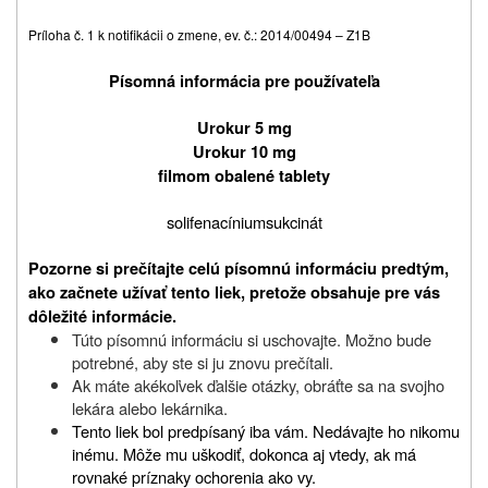
Príloha č. 1 k notifikácii o zmene, ev. č.: 2014/00494 – Z1B
Písomná informácia pre používateľa
Urokur 5 mg
Urokur 10 mg
filmom obalené tablety
solifenacíniumsukcinát
Pozorne si prečítajte celú písomnú informáciu predtým,
ako začnete užívať tento liek, pretože obsahuje pre vás
dôležité informácie.
Túto písomnú informáciu si uschovajte. Možno bude
potrebné, aby ste si ju znovu prečítali.
Ak máte akékoľvek ďalšie otázky, obráťte sa na svojho
lekára alebo lekárnika.
Tento liek bol predpísaný iba vám. Nedávajte ho nikomu
inému. Môže mu uškodiť, dokonca aj vtedy, ak má
rovnaké príznaky ochorenia ako vy.