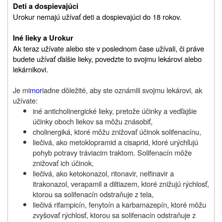
Deti a dospievajúci
Urokur nemajú užívať deti a dospievajúci do 18 rokov.
Iné lieky a Urokur
Ak teraz užívate alebo ste v poslednom čase užívali, či práve
budete užívať ďalšie lieky, povedzte to svojmu lekárovi alebo
lekárnikovi.
Je mi
mor
iadne dôležité, aby ste oznámili svojmu lekárovi, ak
užívate:
iné anticholinergické lieky, pretože účinky a vedľajšie
účinky oboch liekov sa môžu znásobiť,
cholinergiká, ktoré môžu znižovať účinok solifenacínu,
liečivá, ako metoklopramid a cisaprid, ktoré urýchľujú
pohyb potravy tráviacim traktom. Solifenacín môže
znižovať ich účinok,
liečivá, ako ketokonazol, ritonavir, nelfinavir a
itrakonazol, verapamil a diltiazem, ktoré znižujú rýchlosť,
ktorou sa solifenacín odstraňuje z tela,
liečivá rifampicín, fenytoín a karbamazepín, ktoré môžu
zvyšovať rýchlosť, ktorou sa solifenacín odstraňuje z