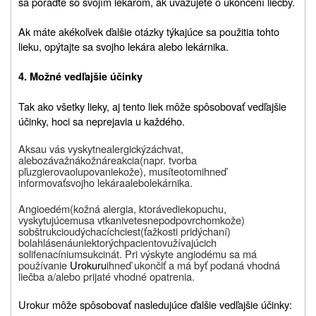
sa poraďte so svojím lekárom, ak uvažujete o ukončení liečby.
Ak máte akékoľvek ďalšie otázky týkajúce sa použitia tohto
lieku, opýtajte sa svojho lekára alebo lekárnika.
4. Možné vedľajšie účinky
Tak ako všetky lieky, aj tento liek môže spôsobovať vedľajšie
účinky, hoci sa neprejavia u každého.
Ak
sa
u vás vyskytne
alergický
záchvat
,
alebo
závažná
kožná
reakcia
(
napr. tvorba
pľuzgierov
a
olupovanie
kože
),
musíte
o
tom
ihneď
informovať
svojho lekára
alebo
lekárnika.
Angioedém
(
kožná
alergia
,
ktorá
vedie
k
opuchu
,
vyskytujúcemu
sa
v
tkanive
tesne
pod
povrchom
kože
)
s
obštrukciou
dýchacích
ciest
(
ťažkosti
pri
dýchaní
)
bola
hlásená
u
niektorých
pacientov
užívajúcich
solifenacíniumsukcinát
.
Pri výskyte angiodému sa má
používanie
Urokuru
ihneď ukončiť a má byť podaná vhodná
liečba a/alebo prijaté vhodné opatrenia.
Urokur môže spôsobovať nasledujúce ďalšie vedľajšie účinky: