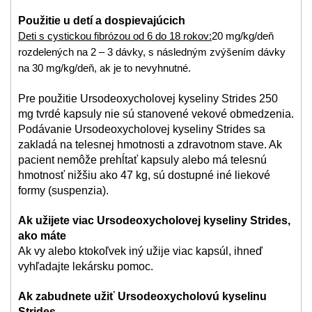
Použitie u detí a dospievajúcich
Deti s cystickou fibrózou od 6 do 18 rokov:
20 mg/kg/deň
rozdelených na 2 – 3 dávky, s následným zvýšením dávky
na 30 mg/kg/deň, ak je to nevyhnutné.
Pre použitie Ursodeoxycholovej kyseliny Strides 250
mg tvrdé kapsuly nie sú stanovené vekové obmedzenia.
Podávanie Ursodeoxycholovej kyseliny Strides sa
zakladá na telesnej hmotnosti a zdravotnom stave. Ak
pacient nemôže prehĺtať kapsuly alebo má telesnú
hmotnosť nižšiu ako 47 kg, sú dostupné iné liekové
formy (suspenzia).
Ak užijete viac Ursodeoxycholovej kyseliny Strides,
ako máte
Ak vy alebo ktokoľvek iný užije viac kapsúl, ihneď
vyhľadajte lekársku pomoc.
Ak zabudnete užiť Ursodeoxycholovú kyselinu
Strides