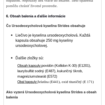
odpadom. Nepoužitý liek vráťte do lekárne. Tieto opatrenia
pomôžu chrániť životné prostredie.
6.
Obsah balenia a ďalšie informácie
Čo Ursodeoxycholová kyselina Strides obsahuje
Liečivo je kyselina ursodeoxycholová. Každá
kapsula obsahuje 250 mg kyseliny
ursodeoxycholovej.
Ďalšie zložky sú:
Obsah kapsuly:
povidón (Kollidon K-30) (E1201),
laurylsulfát sodný (E487), kukuričný škrob,
magnéziumstearát (E572)
Obal kapsuly:
želatína (E441), oxid titaničitý (E 171)
Ako vyzerá Ursodeoxycholová kyselina Strides a obsah
balenia