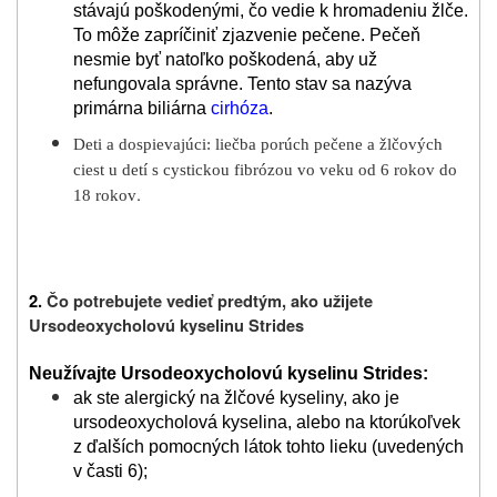
stávajú poškodenými, čo vedie k hromadeniu žlče.
To môže zapríčiniť zjazvenie pečene. Pečeň
nesmie byť natoľko poškodená, aby už
nefungovala správne. Tento stav sa nazýva
primárna biliárna
cirhóza
.
Deti a dospievajúci: liečba porúch pečene a žlčových
ciest u detí s cystickou fibrózou vo veku od 6 rokov do
.
18 rokov
2.
Čo potrebujete vedieť predtým, ako užijete
Ursodeoxycholovú kyselinu Strides
Neužívajte Ursodeoxycholovú kyselinu Strides:
ak ste alergický na žlčové kyseliny, ako je
ursodeoxycholová kyselina, alebo na ktorúkoľvek
z ďalších pomocných látok tohto lieku (uvedených
v časti 6);