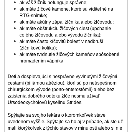
ak váš žlčník nefunguje správne;
ak máte žlčové kamene, ktoré sú viditeľné na
RTG-snímke;
ak máte akútny zápal žlčníka alebo žlčovodu;
ak máte obštrukciu žlčových ciest (upchanie
celého žlčovodu alebo vývodu žlčníka);
ak máte často kŕčovitú bolesť v nadbruší
(žlčníkovú koliku);
ak máte tvrdnutie žlčových kameňov spôsobené
hromadením vápnika.
Deti a dospievajúci s nesprávne vyvinutými žlčovými
cestami (biliárnou atréziou), ktorí sú po neúspešnom
chirurgickom vývode (porto-enterostómii) alebo bez
zaistenia dobrého odtoku žlče nesmú užívať
Ursodeoxycholovú kyselinu Strides.
Spýtajte sa svojho lekára o ktoromkoľvek stave
uvedenom vyššie. Spýtajte sa ho aj v prípade, ak ste už
mali ktorýkoľvek z týchto stavov v minulosti alebo si nie