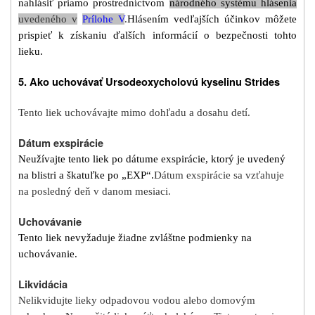
nahlásiť priamo prostredníctvom
národného systému hlásenia
uvedeného v
Prílohe V
.
Hlásením vedľajších účinkov môžete
prispieť k získaniu ďalších informácií o bezpečnosti tohto
lieku.
5.
Ako uchovávať Ursodeoxycholovú kyselinu Strides
Tento liek uchovávajte mimo dohľadu a dosahu detí.
Dátum exspirácie
Neužívajte tento liek po dátume exspirácie, ktorý je uvedený
na blistri a škatuľke po „EXP“.
Dátum exspirácie sa vzťahuje
na posledný deň v danom mesiaci.
Uchovávanie
Tento liek nevyžaduje žiadne zvláštne podmienky na
uchovávanie.
Likvidácia
Nelikvidujte lieky odpadovou vodou alebo domovým