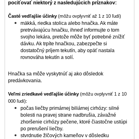
pociťovať niektorý z nasledujúcich príznakov:
Časté vedľajšie účinky
(môžu ovplyvniť až 1 z 10 ľudí)
mäkká, riedka stolica alebo hnačka. Ak máte
pretrvávajúcu hnačku, ihneď informujte o tom
svojho lekára, pretože môže byť potrebné znížiť
dávku. Ak trpíte hnačkou, zabezpečte si
dostatočný príjem tekutín, aby opäť nastala
rovnováha tekutín a solí.
Hnačka sa môže vyskytnúť aj ako dôsledok
predávkovania.
Veľmi zriedkavé vedľajšie účinky
(môžu ovplyvniť 1 z 10
000 ľudí):
počas liečby primárnej biliárnej cirhózy: silné
bolesti na pravej strane nadbrušia, závažné
zhoršenie cirhózy pečene, ktoré čiastočne ustúpi
po prerušení liečby.
stvrdnutie žlčových kameňov v dôsledku