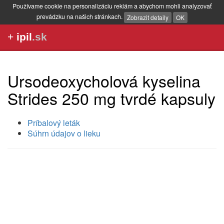
Používame cookie na personalizáciu reklám a abychom mohli analyzovať
prevádzku na našich stránkach.
Zobrazit detaily
OK
+
ipil
.sk
Ursodeoxycholová kyselina
Strides 250 mg tvrdé kapsuly
Príbalový leták
Súhrn údajov o lieku