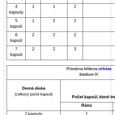
4
1
1
2
kapsuly
5
1
2
2
kapsúl
6
2
2
2
kapsúl
7
2
2
3
kapsúl
Primárna biliárna
cirhóza
štádium IV
Denná dávka
(celkový počet kapsúl)
Počet kapsúl, ktoré tr
Ráno
2 kapsuly
1