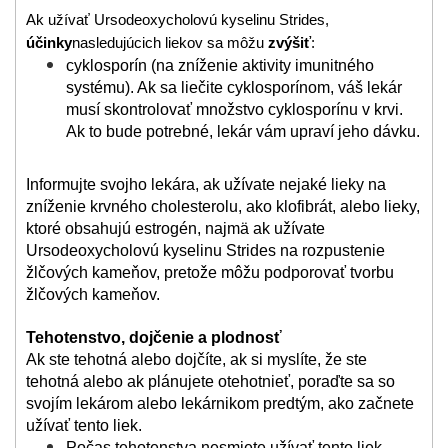
Ak užívať Ursodeoxycholovú kyselinu Strides,
účinky
nasledujúcich liekov sa môžu
zvýšiť
:
cyklosporín (na zníženie aktivity imunitného
systému). Ak sa liečite cyklosporínom, váš lekár
musí skontrolovať množstvo cyklosporínu v krvi.
Ak to bude potrebné, lekár vám upraví jeho dávku.
Informujte svojho lekára, ak užívate nejaké lieky na
zníženie krvného cholesterolu, ako klofibrát, alebo lieky,
ktoré obsahujú estrogén, najmä ak užívate
Ursodeoxycholovú kyselinu Strides na rozpustenie
žlčových kameňov, pretože môžu podporovať tvorbu
žlčových kameňov.
Tehotenstvo, dojčenie a plodnosť
Ak ste tehotná alebo dojčíte, ak si myslíte, že ste
tehotná alebo ak plánujete otehotnieť, poraďte sa so
svojím lekárom alebo lekárnikom predtým, ako začnete
užívať tento liek.
Počas tehotenstva nesmiete užívať tento liek,