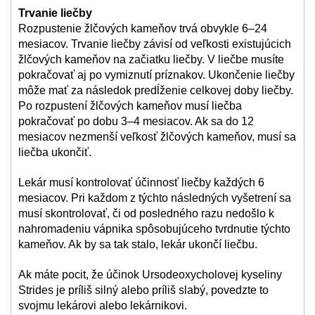
Trvanie liečby
Rozpustenie žlčových kameňov trvá obvykle 6–24
mesiacov. Trvanie liečby závisí od veľkosti existujúcich
žlčových kameňov na začiatku liečby. V liečbe musíte
pokračovať aj po vymiznutí príznakov. Ukončenie liečby
môže mať za následok predĺženie celkovej doby liečby.
Po rozpustení žlčových kameňov musí liečba
pokračovať po dobu 3–4 mesiacov. Ak sa do 12
mesiacov nezmenší veľkosť žlčových kameňov, musí sa
liečba ukončiť.
Lekár musí kontrolovať účinnosť liečby každých 6
mesiacov. Pri každom z týchto následných vyšetrení sa
musí skontrolovať, či od posledného razu nedošlo k
nahromadeniu vápnika spôsobujúceho tvrdnutie týchto
kameňov. Ak by sa tak stalo, lekár ukončí liečbu.
Ak máte pocit, že účinok Ursodeoxycholovej kyseliny
Strides je príliš silný alebo príliš slabý, povedzte to
svojmu lekárovi alebo lekárnikovi.