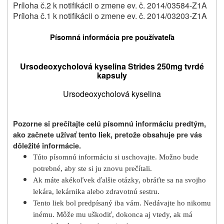
Príloha č.2 k notifikácii o zmene ev. č. 2014/03584-Z1A
Príloha č.1 k notifikácii o zmene ev. č. 2014/03203-Z1A
Písomná informácia pre používateľa
Ursodeoxycholová kyselina Strides 250mg tvrdé
kapsuly
Ursodeoxycholová kyselina
Pozorne si prečítajte celú písomnú informáciu predtým,
ako začnete užívať tento liek, pretože obsahuje pre vás
dôležité informácie.
Túto písomnú informáciu si uschovajte. Možno bude
potrebné, aby ste si ju znovu prečítali.
Ak máte akékoľvek ďalšie otázky, obráťte sa na svojho
lekára, lekárnika alebo zdravotnú sestru.
Tento liek bol predpísaný iba vám. Nedávajte ho nikomu
inému. Môže mu uškodiť, dokonca aj vtedy, ak má