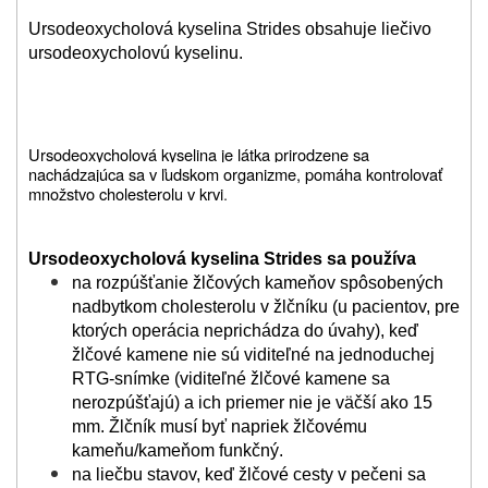
Ursodeoxycholová kyselina Strides obsahuje liečivo
ursodeoxycholovú kyselinu.
Ursodeoxycholová kyselina je látka prirodzene sa
nachádzajúca sa v ľudskom organizme, pomáha kontrolovať
množstvo cholesterolu v krvi
.
Ursodeoxycholová kyselina Strides sa používa
na rozpúšťanie žlčových kameňov spôsobených
nadbytkom cholesterolu v žlčníku (u pacientov, pre
ktorých operácia neprichádza do úvahy), keď
žlčové kamene nie sú viditeľné na jednoduchej
RTG-snímke (viditeľné žlčové kamene sa
nerozpúšťajú) a ich priemer nie je väčší ako 15
mm. Žlčník musí byť napriek žlčovému
kameňu/kameňom funkčný.
na liečbu stavov, keď žlčové cesty v pečeni sa