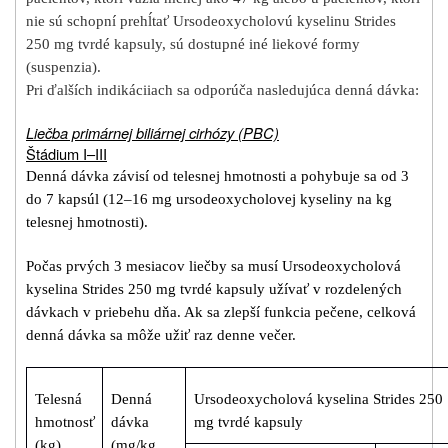
nie sú schopní prehĺtať Ursodeoxycholovú kyselinu Strides
250 mg tvrdé kapsuly, sú dostupné iné liekové formy
(suspenzia).
Pri ďalších indikáciiach sa odporúča nasledujúca denná dávka:
Liečba primárnej biliárnej cirhózy (PBC)
Štádium I–III
Denná dávka závisí od telesnej hmotnosti a pohybuje sa od 3
do 7 kapsúl (12–16 mg ursodeoxycholovej kyseliny na kg
telesnej hmotnosti).
Počas prvých 3 mesiacov liečby sa musí Ursodeoxycholová
kyselina Strides 250 mg tvrdé kapsuly užívať v rozdelených
dávkach v priebehu dňa. Ak sa zlepší funkcia pečene, celková
denná dávka sa môže užiť raz denne večer.
Telesná
Denná
Ursodeoxycholová kyselina Strides 250
hmotnosť
dávka
mg tvrdé kapsuly
(kg)
(mg/kg