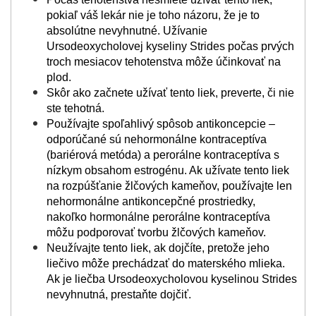
pokiaľ váš lekár nie je toho názoru, že je to
absolútne nevyhnutné. Užívanie
Ursodeoxycholovej kyseliny Strides počas prvých
troch mesiacov tehotenstva môže účinkovať na
plod.
Skôr ako začnete užívať tento liek, preverte, či nie
ste tehotná.
Používajte spoľahlivý spôsob antikoncepcie –
odporúčané sú nehormonálne kontraceptíva
(bariérová metóda) a perorálne kontraceptíva s
nízkym obsahom estrogénu. Ak užívate tento liek
na rozpúšťanie žlčových kameňov, používajte len
nehormonálne antikoncepčné prostriedky,
nakoľko hormonálne perorálne kontraceptíva
môžu podporovať tvorbu žlčových kameňov.
Neužívajte tento liek, ak dojčíte, pretože jeho
liečivo môže prechádzať do materského mlieka.
Ak je liečba Ursodeoxycholovou kyselinou Strides
nevyhnutná, prestaňte dojčiť.