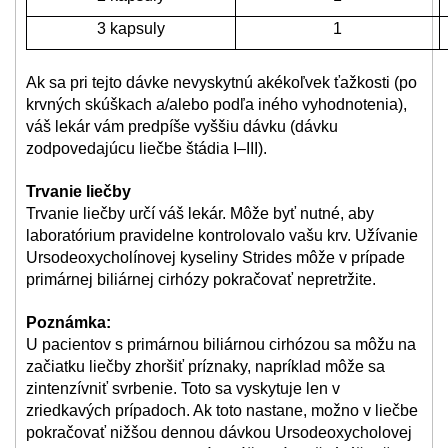
3 kapsuly
1
Ak sa pri tejto dávke nevyskytnú akékoľvek ťažkosti (po
krvných skúškach a/alebo podľa iného vyhodnotenia),
váš lekár vám predpíše vyššiu dávku (dávku
zodpovedajúcu liečbe štádia I–III).
Trvanie liečby
Trvanie liečby určí váš lekár. Môže byť nutné, aby
laboratórium pravidelne kontrolovalo vašu krv. Užívanie
Ursodeoxycholínovej kyseliny Strides môže v prípade
primárnej biliárnej cirhózy pokračovať nepretržite.
Poznámka:
U pacientov s primárnou biliárnou cirhózou sa môžu na
začiatku liečby zhoršiť príznaky, napríklad môže sa
zintenzívniť svrbenie. Toto sa vyskytuje len v
zriedkavých prípadoch. Ak toto nastane, možno v liečbe
pokračovať nižšou dennou dávkou Ursodeoxycholovej