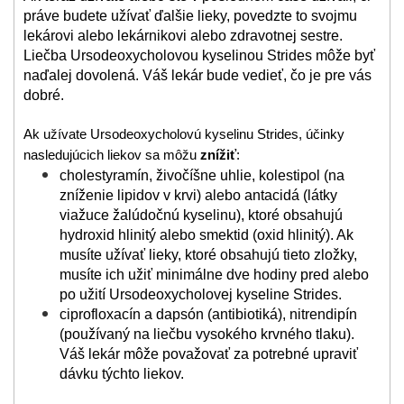
práve budete užívať ďalšie lieky, povedzte to svojmu
lekárovi alebo lekárnikovi alebo zdravotnej sestre.
Liečba Ursodeoxycholovou kyselinou Strides môže byť
naďalej dovolená. Váš lekár bude vedieť, čo je pre vás
dobré.
Ak užívate Ursodeoxycholovú kyselinu Strides, účinky
nasledujúcich liekov sa môžu
znížiť
:
cholestyramín, živočíšne uhlie, kolestipol (na
zníženie lipidov v krvi) alebo antacidá (látky
viažuce žalúdočnú kyselinu), ktoré obsahujú
hydroxid hlinitý alebo smektid (oxid hlinitý). Ak
musíte užívať lieky, ktoré obsahujú tieto zložky,
musíte ich užiť minimálne dve hodiny pred alebo
po užití Ursodeoxycholovej kyseline Strides.
ciprofloxacín a dapsón (antibiotiká), nitrendipín
(používaný na liečbu vysokého krvného tlaku).
Váš lekár môže považovať za potrebné upraviť
dávku týchto liekov.