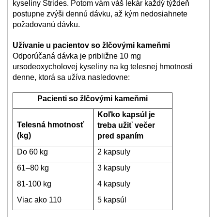
kyseliny Strides. Potom vám váš lekár každý týždeň
postupne zvýši dennú dávku, až kým nedosiahnete
požadovanú dávku.
Užívanie u pacientov so žlčovými kameňmi
Odporúčaná dávka je približne 10 mg
ursodeoxycholovej kyseliny na kg telesnej hmotnosti
denne, ktorá sa užíva nasledovne:
Pacienti so žlčovými kameňmi
Koľko kapsúl je
Telesná hmotnosť
treba užiť večer
(kg)
pred spaním
Do 60 kg
2 kapsuly
61–80 kg
3 kapsuly
81-100 kg
4 kapsuly
Viac ako 110
5 kapsúl