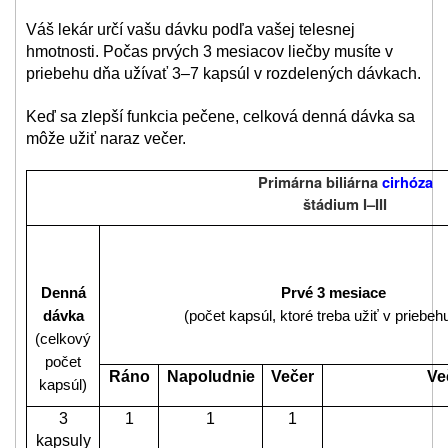
Váš lekár určí vašu dávku podľa vašej telesnej
hmotnosti. Počas prvých 3 mesiacov liečby musíte v
priebehu dňa užívať 3–7 kapsúl v rozdelených dávkach.
Keď sa zlepší funkcia pečene, celková denná dávka sa
môže užiť naraz večer.
Primárna biliárna
cirhóza
štádium I–III
Denná
Prvé 3 mesiace
dávka
(počet kapsúl, ktoré treba užiť v priebeh
(celkový
počet
Ráno
Napoludnie
Večer
Ve
kapsúl)
3
1
1
1
kapsuly