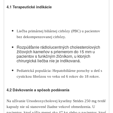
4.1
Terapeutické indikácie
Liečba primárnej biliárnej cirhózy (PBC) u pacientov
bez dekompenzovanej cirhózy.
Rozpúšťanie rádiolucentných cholesterolových
žlčových kameňov s priemerom do 15 mm u
pacientov s funkčným žlčníkom, u ktorých
chirurgická liečba nie je indikovaná.
Pediatrická populácia: Hepatobiliárne poruchy u detí s
cystickou fibrózou vo veku od 6 rokov do 18 rokov.
4.2
Dávkovanie a spôsob podávania
Na užívanie Ursodeoxycholovej kyseliny Strides 250 mg tvrdé
kapsuly nie sú stanovené žiadne vekové obmedzenia. U
pacientov, ktorí vážia menej ako 47 kg alebo u pacientov, ktorí