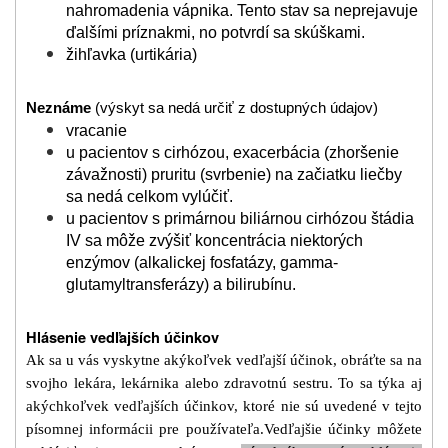
nahromadenia vápnika. Tento stav sa neprejavuje
ďalšími príznakmi, no potvrdí sa skúškami.
žihľavka (urtikária)
Neznáme
(výskyt sa nedá určiť z dostupných údajov)
vracanie
u pacientov s cirhózou, exacerbácia (zhoršenie
závažnosti) pruritu (svrbenie) na začiatku liečby
sa nedá celkom vylúčiť.
u pacientov s primárnou biliárnou cirhózou štádia
IV sa môže zvýšiť koncentrácia niektorých
enzýmov (alkalickej fosfatázy, gamma-
glutamyltransferázy) a bilirubínu.
Hlásenie vedľajších účinkov
Ak sa u vás vyskytne akýkoľvek vedľajší účinok, obráťte sa na
svojho lekára, lekárnika alebo zdravotnú sestru. To sa týka aj
akýchkoľvek vedľajších účinkov, ktoré nie sú uvedené v tejto
písomnej informácii pre používateľa.
Vedľajšie účinky môžete