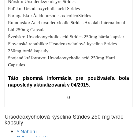
Nórsko: Ursodeoksykolsyre Strides
Poľsko: Ursodeoxycholic acid Strides
Portugalsko: Ácido ursodesoxicólico
Strides
Rumunsko: Acid ursodeoxicolic Strides Arcolab International
Ltd 250mg Capsule
Švédsko: Ursodeoxycholic acid Strides 250mg hår
da kapslar
Slovenská republika: Ursodeoxycholová kyselina Strides
250mg tvrdé kapsuly
Spojené kráľovstvo: Ursodeoxycholic acid 250mg Hard
Capsules
Táto písomná informácia pre používateľa bola
naposledy aktualizovaná v 04/2015.
0
Ursodeoxycholová kyselina Strides 250 mg tvrdé
kapsuly
^ Nahoru