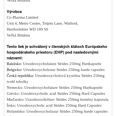
Veľká Británia
Výrobca
Co-Pharma Limited
Unit 4, Metro Centre, Tolpits Lane, Watford,
Hertfordshire WD 189 SS
Ve
ľ
ká Británia
Tento liek je schválený v členských štátoch Európskeho
hospodárskeho priestoru (EHP) pod nasledovnými
názvami:
Rakúsko:
Ursodeoxycholsäure Strides 250mg Hartkapseln
Belgicko:
Ursodeoxycholzuur Strides 250mg harde capsules
Česká republika:
Ursodeoxycholová kyselina Strides 250mg
tvrdé tobolky
Nemecko: Ursodeoxycholsäure Strides 250mg Hartkapseln
Grécko: Ursodeoxycholic acid Strides 250mg Hard Capsules
Maďarsko: Urzodezoxikólsav Strides 250mg kemény kapszula
Írsko: Ursodeoxycholic acid Strides 250mg Hard Capsules
Holandsko: Ursodeoxycholzuur Strides 250mg harde capsules