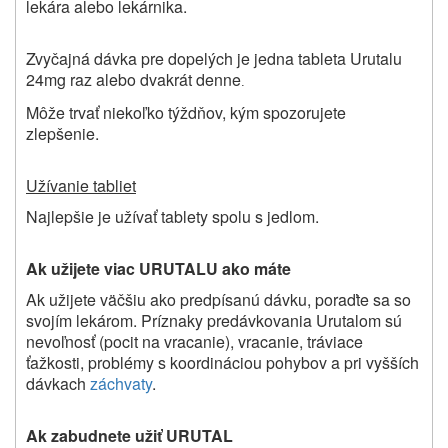
lekára alebo lekárnika.
Zvyčajná dávka pre dopelých je jedna tableta Urutalu
24mg raz alebo dvakrát denne
.
Môže trvať niekoľko týždňov, kým spozorujete
zlepšenie.
Užívanie tabliet
Najlepšie je užívať tablety spolu s jedlom.
Ak užijete viac URUTALU ako máte
Ak užijete väčšiu ako predpísanú dávku, poraďte sa so
svojím lekárom. Príznaky predávkovania Urutalom sú
nevoľnosť (pocit na vracanie), vracanie, tráviace
ťažkosti, problémy s koordináciou pohybov a pri vyšších
dávkach
záchvaty
.
Ak zabudnete užiť URUTAL