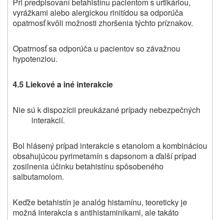
Pri predpisovaní betahistínu pacientom s urtikáriou,
vyrážkami alebo alergickou rinitídou sa odporúča
opatrnosť kvôli možnosti zhoršenia týchto príznakov.
Opatrnosť sa odporúča u pacientov so závažnou
hypotenziou.
4.5 Liekové a iné interakcie
Nie sú k dispozícii preukázané prípady nebezpečných
interakcií.
Bol hlásený prípad interakcie s etanolom a kombináciou
obsahujúcou pyrimetamín s dapsonom a ďalší prípad
zosilnenia účinku betahistínu spôsobeného
salbutamolom.
Keďže betahistín je analóg histamínu, teoreticky je
možná interakcia s antihistaminikami, ale takáto