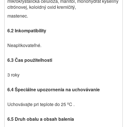
mikrokryštalická celulóza, manitol, monohydrát kyseliny
citrónovej, koloidný oxid kremičitý,
mastenec.
6.2 Inkompatibility
Neaplikovateľné.
6.3 Čas použiteľnosti
3 roky
6.4 Špeciálne upozornenia na uchovávanie
Uchovávajte pri teplote do 25 ºC .
6.5 Druh obalu a obsah balenia