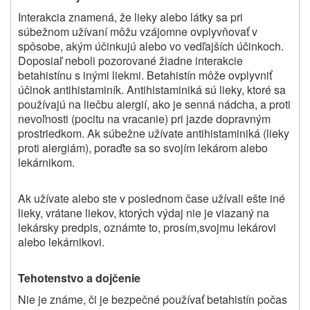
Interakcia znamená, že lieky alebo látky sa pri
súbežnom užívaní môžu vzájomne ovplyvňovať v
spôsobe, akým účinkujú alebo vo vedľajších účinkoch.
Doposiaľ neboli pozorované žiadne interakcie
betahistínu s inými liekmi. Betahistín môže ovplyvniť
účinok antihistaminík. Antihistaminiká sú lieky, ktoré sa
používajú na liečbu alergií, ako je senná nádcha, a proti
nevoľnosti (pocitu na vracanie) pri jazde dopravným
prostriedkom. Ak súbežne užívate antihistaminiká (lieky
proti alergiám), poraďte sa so svojím lekárom alebo
lekárnikom.
Ak užívate alebo ste v poslednom čase užívali
ešte iné
lieky,
vrátane liekov, ktorých výdaj nie je viazaný na
lekársky predpis, oznámte
to,
prosím,
svojmu lekárovi
alebo lekárnikovi.
Tehotenstvo a dojčenie
Nie je známe, či je bezpečné používať betahistín počas