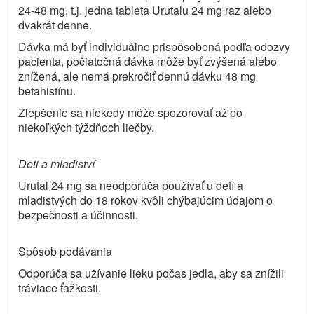
24-48 mg, t.j. jedna tableta Urutalu 24 mg raz alebo
dvakrát denne.
Dávka má byť individuálne prispôsobená podľa odozvy
pacienta, počiatočná dávka môže byť zvýšená alebo
znížená, ale nemá prekročiť dennú dávku 48 mg
betahistínu.
Zlepšenie sa niekedy môže spozorovať až po
niekoľkých týždňoch liečby.
Deti a mladiství
Urutal 24 mg sa neodporúča používať u detí a
mladistvých do 18 rokov kvôli chýbajúcim údajom o
bezpečnosti a účinnosti.
Spôsob podávania
Odporúča sa užívanie lieku počas jedla, aby sa znížili
tráviace ťažkosti.