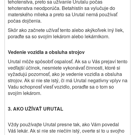
tehotenstva, preto sa užívanie Urutalu počas
tehotenstva neodporúča. Betahistín sa vylučuje do
materského mlieka a preto sa Urutal nemá používať
počas dojčenia.
Skôr ako začnete užívať tento alebo akýkoľvek iný liek,
poraďte sa so svojím lekárom alebo lekárnikom.
Vedenie vozidla a obsluha strojov
Urutal môže spôsobiť ospalosť. Ak sa u Vás prejaví tento
vedľajší účinok, nesmiete vykonávať činnosti, ktoré si
vyžadujú pozornosť, ako je vedenie vozidla a obsluha
strojov. Ak si nie ste istý, či má Urutal
negatívny vplyv na
Vašu schopnosť viesť vozidlo, poraďte sa o tom so
svojím lekárom
.
3. AKO UŽÍVAŤ URUTAL
Vždy používajte Urutal presne tak, ako Vám povedal
Váš lekár. Ak si nie ste niečím istý, overte si to u svojho