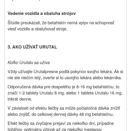
Vedenie vozidla a obsluha strojov
Štúdie preukázali, že betahistín nemá vplyv na schopnosť
viesť vozidlo a obsluhovať stroje.
3. AKO UŽÍVAŤ URUTAL
Koľko Urutalu sa užíva
Vždy užívajte Urutal
presne podľa pokynov svojho lekára. Ak si
nie ste niečím istý, overte si to u
svojho lekára alebo lekárnika.
Odporučená dávka pre dospelého je 8-16 mg betahistínu, to
značí 1-2 tablety Urutalu 8 mg, alebo 1 tableta Urutalu 16 mg,
trikrát denne.
V závislosti od efektu liečby sa môže počiatočná dávka znížiť
alebo zvýšiť, do celkovej dennej dávky 48 mg betahistínu
.
Efekt liečby sa zvyčajne prejaví za niekoľko dní, prípadne
týždňov, optimálny účinok až za niekoľko mesiacov.