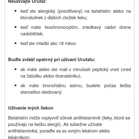
Neužívajte Urutal:
keď ste alergický (precitlivený) na betahistín alebo na
ktorúkoľvek z ďalších zložiek lieku;
keď máte feochromocytóm, zriedkavý nádor drene
nadobličiek.
keď ste mladší ako 18 rokov.
Buďte zvlášť opatrný pri užívaní Urutalu
:
ak máte alebo ste mali v minulosti peptický vred (vred
na žalúdku alebo dvanástniku),
ak máte bronchiálnu astmu, budete počas liečby
starostlivo sledovaný.
Užívanie iných liekov
Betahistín môže ovplyvniť účinok antihistaminík (lieky, ktoré sa
používajú na liečbu alergií). Ak súbežne užívate
antihistaminiká, poraďte sa so svojím lekárom alebo
lekárnikom.