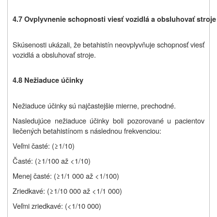
4.7 Ovplyvnenie schopnosti viesť vozidlá a obsluhovať stroje
Skúsenosti ukázali, že betahistín neovplyvňuje schopnosť viesť
vozidlá a obsluhovať stroje.
4.8 Nežiaduce účinky
Nežiaduce účinky sú najčastejšie mierne, prechodné.
Nasledujúce nežiaduce účinky boli pozorované u pacientov
liečených betahistínom s následnou frekvenciou:
Veľmi časté: (≥1/10)
Časté: (≥1/100 až <1/10)
Menej časté: (≥1/1 000 až <1/100)
Zriedkavé: (≥1/10 000 až <1/1 000)
Veľmi zriedkavé: (<1/10 000)