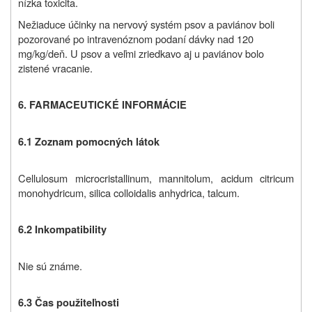
nízka toxicita.
Nežiaduce účinky na nervový systém psov a paviánov boli
pozorované po intravenóznom podaní dávky nad 120
mg/kg/deň. U psov a veľmi zriedkavo aj u paviánov bolo
zistené vracanie.
6. FARMACEUTICKÉ INFORMÁCIE
6.1 Zoznam pomocných látok
Cellulosum microcristallinum, mannitolum, acidum citricum
monohydricum, silica colloidalis anhydrica, talcum.
6.2 Inkompatibility
Nie sú známe.
6.3 Čas použiteľnosti