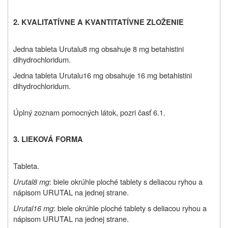
2. KVALITATÍVNE A KVANTITATÍVNE ZLOŽENIE
Jedna tableta Urutalu
8 mg obsahuje 8 mg betahistini
dihydrochloridum.
Jedna tableta Urutalu
16 mg obsahuje 16 mg betahistini
dihydrochloridum.
Úplný zoznam pomocných látok, pozri časť 6.1.
3. LIEKOVÁ FORMA
Tableta.
Urutal
8 mg
: biele okrúhle ploché tablety s deliacou ryhou a
nápisom URUTAL na jednej strane.
Urutal
16 mg
:
biele okrúhle ploché tablety s deliacou ryhou a
nápisom URUTAL na jednej strane.