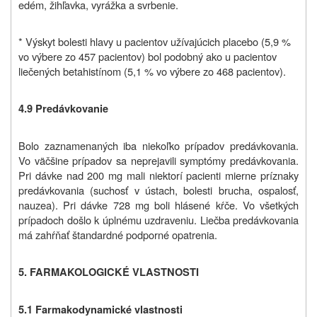
edém, žihľavka, vyrážka a svrbenie.
* Výskyt bolesti hlavy u pacientov užívajúcich placebo (5,9 %
vo výbere zo 457 pacientov) bol podobný ako u pacientov
liečených betahistínom (5,1 % vo výbere zo 468 pacientov).
4.9 Predávkovanie
Bolo zaznamenaných iba niekoľko prípadov predávkovania.
Vo väčšine prípadov sa neprejavili symptómy predávkovania.
Pri dávke nad 200 mg mali niektorí pacienti mierne príznaky
predávkovania (suchosť v ústach, bolesti brucha, ospalosť,
nauzea). Pri dávke 728 mg boli hlásené kŕče. Vo všetkých
prípadoch došlo k úplnému uzdraveniu. Liečba predávkovania
má zahŕňať štandardné podporné opatrenia.
5. FARMAKOLOGICKÉ VLASTNOSTI
5.1 Farmakodynamické vlastnosti