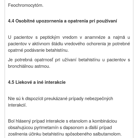
Feochromocytóm.
4.4 Osobitné upozornenia a opatrenia pri používaní
U pacientov s peptickým vredom v anamnéze a najmä u
pacientov v aktívnom štádiu vredového ochorenia je potrebné
opatrné podávanie betahistínu.
Je potrebná opatrnosť pri užívaní betahistínu u pacientov s
bronchiálnou astmou.
4.5 Liekové a iné interakcie
Nie sú k dispozícii preukázané prípady nebezpečných
interakcií.
Bol hlásený prípad interakcie s etanolom a kombináciou
obsahujúcou pyrimetamín s dapsonom a ďalší prípad
zosilnenia účinku betahistínu spôsobeného salbutamolom.