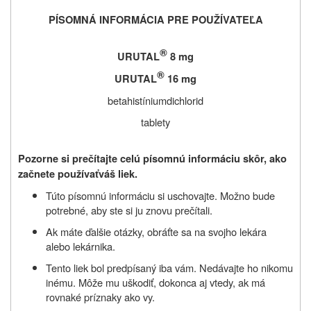
PÍSOMNÁ INFORMÁCIA PRE POUŽÍVATEĽA
®
URUTAL
8 mg
®
URUTAL
16 mg
betahistíniumdichlorid
tablety
Pozorne si prečítajte celú písomnú informáciu skôr, ako
začnete používať
váš liek.
Túto písomnú informáciu si uschovajte. Možno bude
potrebné, aby ste si ju znovu prečítali.
Ak máte ďalšie otázky, obráťte sa na svojho lekára
alebo lekárnika.
Tento liek bol predpísaný iba vám.
Nedávajte ho nikomu
inému.
Môže mu uškodiť, dokonca aj vtedy, ak má
rovnaké príznaky ako vy.