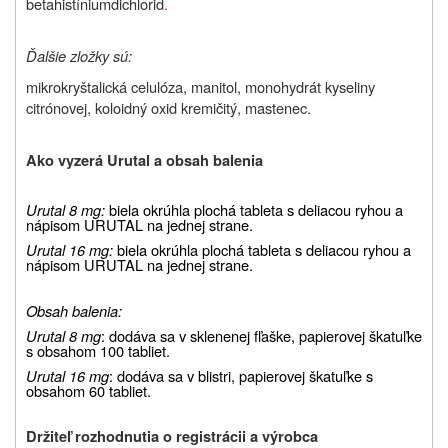
betahistíniumdichlorid
.
Ďalšie zložky sú:
mikrokryštalická celulóza, manitol, monohydrát kyseliny
citrónovej, koloidný oxid kremičitý, mastenec.
Ako vyzerá Urutal a obsah balenia
Urutal 8 mg:
biela okrúhla plochá tableta s deliacou ryhou a
nápisom URUTAL na jednej strane.
Urutal
16 mg:
biela okrúhla plochá tableta s deliacou ryhou a
nápisom URUTAL na jednej strane.
Obsah balenia:
Urutal 8 mg
: dodáva sa v sklenenej fľaške, papierovej škatuľke
s obsahom 100 tabliet.
Urutal 16 mg
: dodáva sa v blistri, papierovej škatuľke s
obsahom 60 tabliet.
Držiteľ rozhodnutia o registrácii a výrobca