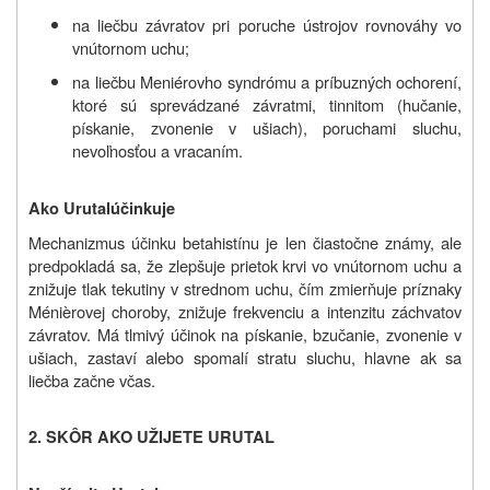
na liečbu závratov pri poruche ústrojov rovnováhy vo
vnútornom uchu;
na liečbu Meniérovho syndrómu a príbuzných ochorení,
ktoré sú sprevádzané závratmi, tinnitom (hučanie,
pískanie, zvonenie v ušiach), poruchami sluchu,
nevoľnosťou a vracaním.
Ako
Urutal
účinkuje
Mechanizmus účinku betahistínu je len čiastočne známy, ale
predpokladá sa, že zlepšuje prietok krvi vo vnútornom uchu a
znižuje tlak tekutiny v strednom uchu, čím zmierňuje príznaky
Ménièrovej choroby, znižuje frekvenciu a intenzitu záchvatov
závratov. Má tlmivý účinok na pískanie, bzučanie, zvonenie v
ušiach, zastaví alebo spomalí stratu sluchu, hlavne ak sa
liečba začne včas.
2. SKÔR AKO UŽIJETE URUTAL