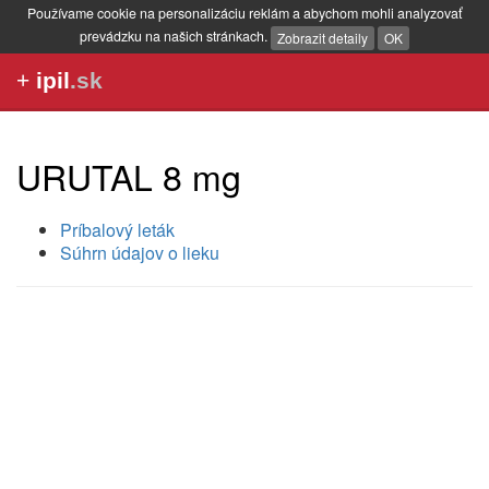
Používame cookie na personalizáciu reklám a abychom mohli analyzovať
prevádzku na našich stránkach.
Zobrazit detaily
OK
+
ipil
.sk
URUTAL 8 mg
Príbalový leták
Súhrn údajov o lieku