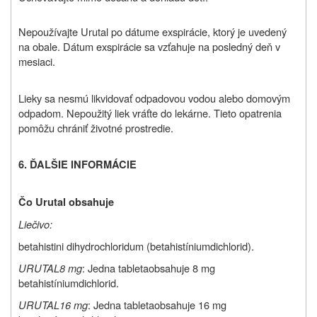
Nepoužívajte Urutal po dátume exspirácie, ktorý je uvedený
na obale. Dátum exspirácie sa vzťahuje na posledný deň v
mesiaci.
Lieky sa nesmú likvidovať odpadovou vodou alebo domovým
odpadom. Nepoužitý liek vráťte do lekárne. Tieto opatrenia
pomôžu chrániť životné prostredie.
6. ĎALŠIE INFORMÁCIE
Čo Urutal obsahuje
Liečivo:
betahistini dihydrochloridum (betahistíniumdichlorid).
URUTAL
8 mg
: Jedna tableta
obsahuje 8 mg
betahistíniumdichlorid.
URUTAL16 mg
: Jedna tableta
obsahuje 16 mg