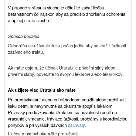
V prípade strácania sluchu je dôležité začať liečbu
betahistínom čo najskôr, aby sa predišlo zhoršeniu ochorenia
a úplnej strate sluchu.
Spôsob podania
Odporúča sa užívanie lieku počas jedla, aby sa znížili ťažkosti
zažívacieho traktu.
Ak máte dojem, že účinok Urutalu je priveľmi silný alebo
priveľmi slabý, povedzte to svojmu lekárovi alebo lekárnikovi.
Ak užijete viac Urutalu ako máte
Pri predávkovaní alebo pri náhodnom použití alebo prehltnutí
lieku deťmi je nevyhnutné sa okamžite spojiť s lekárom.
Príznaky predávkovania Urutalom sú nevoľnosť (pocit na
vracanie), vracanie, tráviace ťažkosti, problémy s koordináciou
pohybov a pri vyšších dávkach
záchvaty
.
Liečba musí byť okamžite prerušená.