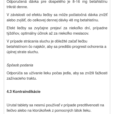
Odporučená dávka pre dospelého je 8-16 mg betahistínu
trikrát denne.
V závislosti od efektu liečby sa môže počiatočná dávka znížiť
alebo zvýšiť, do celkovej dennej dávky 48 mg betahistínu.
Efekt liečby sa zvyčajne prejaví za niekoľko dní, prípadne
týždňov, optimálny účinok až za niekoľko mesiacov.
V prípade strácania sluchu je dôležité začať liečbu
betahistínom čo najskôr, aby sa predišlo progresii ochorenia a
úplnej strate sluchu.
Spôsob podania
Odporúča sa užívanie lieku počas jedla, aby sa znížili ťažkosti
zažívacieho traktu.
4.3 Kontraindikácie
Urutal tablety sa nesmú používať v prípade precitlivenosti na
liečivo alebo na ktorúkoľvek z pomocných látok lieku.