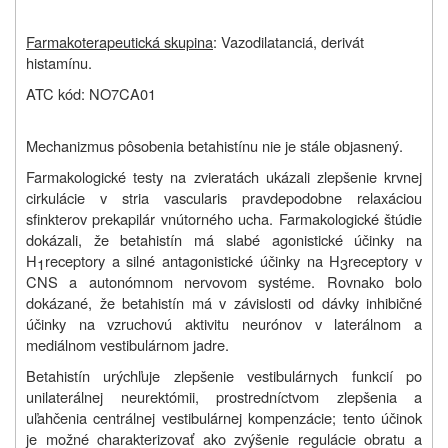
Farmakoterapeutická skupina
: Vazodilatanciá, derivát
histamínu.
ATC kód: NO7CA01
Mechanizmus pôsobenia betahistínu nie je stále objasnený.
Farmakologické testy na zvieratách ukázali zlepšenie krvnej
cirkulácie v stria vascularis pravdepodobne relaxáciou
sfinkterov prekapilár vnútorného ucha. Farmakologické štúdie
dokázali, že betahistín má slabé agonistické účinky na
H
receptory a silné antagonistické účinky na H
receptory v
1
3
CNS a autonómnom nervovom systéme. Rovnako bolo
dokázané, že betahistín má v závislosti od dávky inhibičné
účinky na vzruchovú aktivitu neurónov v laterálnom a
mediálnom vestibulárnom jadre.
Betahistín urýchľuje zlepšenie vestibulárnych funkcií po
unilaterálnej neurektómii, prostredníctvom zlepšenia a
uľahčenia centrálnej vestibulárnej kompenzácie; tento účinok
je možné charakterizovať ako zvýšenie regulácie obratu a