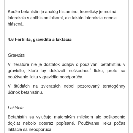
Keďže betahistín je analóg histamínu, teoreticky je možná
interakcia s antihistaminikami, ale takáto interakcia nebola
hlásená.
4.6 Fertilita, gravidita a laktácia
Gravidita
V literatúre nie je dostatok údajov o používaní betahistínu v
gravidite, ktoré by dokázali neškodnosť lieku, preto sa
používanie lieku v gravidite neodporúča.
V štúdiách na zvieratách nebol pozorovaný teratogénny
účinok betahistínu.
Laktácia
Betahistín sa vylučuje materským mliekom ale poškodenie
dojčiat nebolo doteraz popísané. Používanie lieku počas
laktácie sa neodporúča.