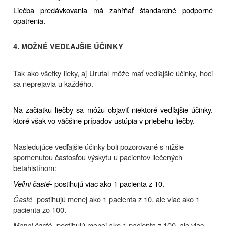
Liečba predávkovania má zahŕňať štandardné podporné
opatrenia.
4. MOŽNÉ VEDĽAJŠIE ÚČINKY
Tak ako všetky lieky, aj Urutal môže mať vedľajšie účinky, hoci
sa neprejavia u každého.
Na začiatku liečby sa môžu objaviť niektoré vedľajšie účinky,
ktoré však vo väčšine prípadov ustúpia v priebehu liečby.
Nasledujúce vedľajšie účinky boli pozorované s nižšie
spomenutou častosťou výskytu u pacientov liečených
betahistínom:
Veľmi časté
- postihujú viac ako 1 pacienta z 10.
Časté -
postihujú menej ako 1 pacienta z 10, ale viac ako 1
pacienta zo 100.
Menej časté
- postihujú menej ako 1 pacienta z 100, ale viac