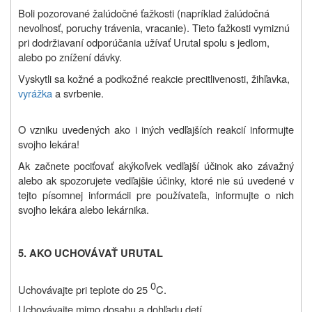
Boli pozorované žalúdočné ťažkosti (napríklad žalúdočná
nevoľnosť, poruchy trávenia, vracanie). Tieto ťažkosti vymiznú
pri dodržiavaní odporúčania užívať Urutal spolu s jedlom,
alebo po znížení dávky.
Vyskytli sa kožné a podkožné reakcie precitlivenosti, žihľavka,
vyrážka
a svrbenie.
O vzniku uvedených ako i iných vedľajších reakcií informujte
svojho lekára!
Ak začnete pociťovať akýkoľvek vedľajší účinok ako závažný
alebo ak
spozorujete vedľajšie účinky, ktoré nie sú uvedené v
tejto písomnej informácii pre používateľa, informujte o nich
svojho lekára alebo lekárnika.
5. AKO UCHOVÁVAŤ URUTAL
0
Uchovávajte pri teplote do 25
C.
Uchovávajte mimo dosahu a dohľadu detí.