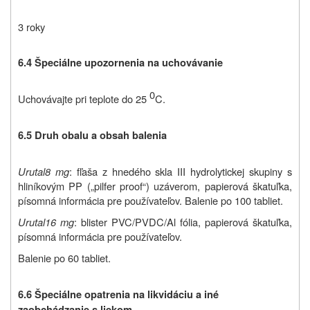
3 roky
6.4 Špeciálne upozornenia na uchovávanie
0
Uchovávajte pri teplote do 25
C.
6.5 Druh obalu a obsah balenia
Urutal
8 mg
: fľaša z hnedého skla III hydrolytickej skupiny s
hliníkovým PP („pilfer proof“) uzáverom, papierová škatuľka,
písomná informácia pre používateľov. Balenie po 100 tabliet.
Urutal
16 mg
: blister PVC/PVDC/Al fólia, papierová škatuľka,
písomná informácia pre používateľov.
Balenie po 60 tabliet.
6.6
Špeciálne opatrenia na likvidáciu a iné
zaobchádzanie s liekom