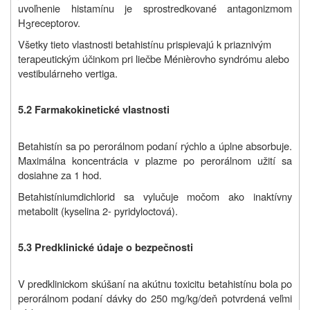
uvoľnenie histamínu je sprostredkované antagonizmom
H
receptorov.
3
Všetky tieto vlastnosti betahistínu prispievajú k priaznivým
terapeutickým účinkom pri liečbe Ménièrovho syndrómu alebo
vestibulárneho vertiga.
5.2 Farmakokinetické vlastnosti
Betahistín sa po perorálnom podaní rýchlo a úplne absorbuje.
Maximálna koncentrácia v plazme po perorálnom užití sa
dosiahne za 1 hod.
Betahistíniumdichlorid sa vylučuje močom ako inaktívny
metabolit (kyselina 2- pyridyloctová).
5.3 Predklinické údaje o bezpečnosti
V predklinickom skúšaní na akútnu toxicitu betahistínu bola po
perorálnom podaní dávky do 250 mg/kg/deň potvrdená veľmi