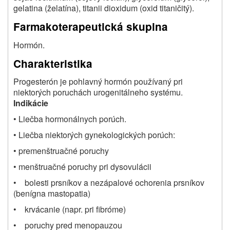
gelatina (želatína), titanii dioxidum (oxid titaničitý).
Farmakoterapeutická skupina
Hormón.
Charakteristika
Progesterón je pohlavný hormón používaný pri
niektorých poruchách urogenitálneho systému.
Indikácie
• Liečba hormonálnych porúch.
• Liečba niektorých gynekologických porúch:
• premenštruačné poruchy
• menštruačné poruchy pri dysovulácii
• bolesti prsníkov a nezápalové ochorenia prsníkov
(benígna mastopatia)
• krvácanie (napr. pri fibróme)
• poruchy pred menopauzou