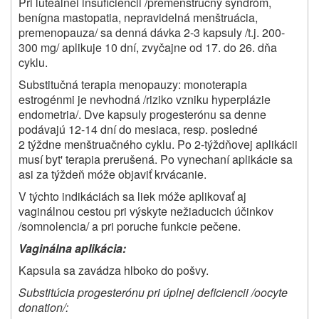
Pri luteálnei insuficiencii /premenštručný syndróm,
benígna mastopatia, nepravidelná menštruácia,
premenopauza/ sa denná dávka 2-3 kapsuly /t.j. 200-
300 mg/ aplikuje 10 dní, zvyčajne od 17. do 26. dňa
cyklu.
Substitučná terapia menopauzy: monoterapia
estrogénmi je nevhodná /riziko vzniku hyperplázie
endometria/. Dve kapsuly progesterónu sa denne
podávajú 12-14 dní do mesiaca, resp. posledné
2 týždne menštruačného cyklu. Po 2-týždňovej aplikácii
musí byt' terapia prerušená. Po vynechaní aplikácie sa
asi za týždeň móže objaviť krvácanie.
V týchto indikáciách sa liek móže aplikovať aj
vaginálnou cestou pri výskyte nežiaducich účinkov
/somnolencia/ a pri poruche funkcie pečene.
Vaginálna aplikácia:
Kapsula sa zavádza hlboko do pošvy.
Substitúcia progesterónu pri úplnej deficiencii /oocyte
donation/: