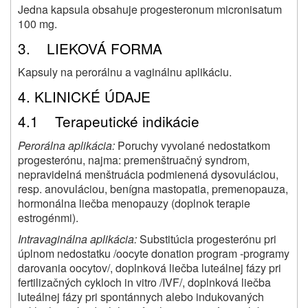
Jedna kapsula obsahuje progesteronum micronisatum
100 mg.
3. LIEKOVÁ FORMA
Kapsuly na perorálnu a vaginálnu aplikáciu.
4. KLINICKÉ ÚDAJE
4.1 Terapeutické indikácie
Perorálna aplikácia:
Poruchy vyvolané nedostatkom
progesterónu, najma: premenštruačný syndrom,
nepravidelná menštruácia podmienená dysovuláciou,
resp. anovuláciou, benígna mastopatia, premenopauza,
hormonálna liečba menopauzy (doplnok terapie
estrogénmi).
Intravaginálna aplikácia:
Substitúcia progesterónu pri
úplnom nedostatku /oocyte donation program -programy
darovania oocytov/, doplnková liečba luteálnej fázy pri
fertilizačných cykloch in vitro /IVF/, doplnková liečba
luteálnej fázy pri spontánnych alebo indukovaných