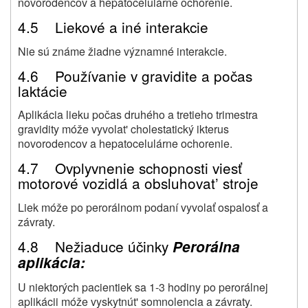
novorodencov a hepatocelulárne ochorenie.
4.5 Liekové a iné interakcie
Nie sú známe žiadne významné interakcie.
4.6 Používanie v gravidite a počas
laktácie
Aplikácia lieku počas druhého a tretieho trimestra
gravidity móže vyvolat' cholestatický ikterus
novorodencov a hepatocelulárne ochorenie.
4.7 Ovplyvnenie schopnosti viesť
motorové vozidlá a obsluhovat’ stroje
Liek móže po perorálnom podaní vyvolať ospalosť a
závraty.
4.8 Nežiaduce účinky
Perorálna
aplikácia:
U niektorých pacientiek sa 1-3 hodiny po perorálnej
aplikácii móže vyskytnút' somnolencia a závraty.