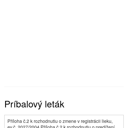
Príbalový leták
Příloha č.2 k rozhodnutiu o zmene v registrácii lieku,
ev.č. 2027/2004 Příloha č.2 k rozhodnutiu o predížení