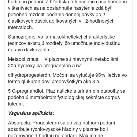
hodín po podaní. Z hl'adiska retenčného času hormónu
v tkanivách sa na dosiahnutie nasýtenia zdá byt'
potrebné rozdelit' podanie dennej dávky do 2
čiastkových dávok aplikovaných v 12-hodinových
intervaloch.
Samozrejme, vo farmakokinetickej charakteristike
jedincov existujú rozdiely, čo umožňuje individuálnu
úpravu dávkovania.
Metabolizmus: V plazme sú hlavnými metabolitmi
20
a
-hydroxy-4
a
-pregnanolón a 5
a
-
dihydroprogesterón. Močom sa vylučuje 95% liečiva vo
forme glukuronidov, predovšetkým ako 3
a
,
5 G-pregnandiol. Plazmatické a urinárne metabolity sa
podobajú metabolitom fyziologickej sekrécie corpus
luteum.
Vaginálna aplikácia:
Absorpcia: Progesterón sa po vaginálnom podaní
absorbuje rýchlo-vysoké hladiny v plazme boli
pozorované 1 hodinu po podaní. Maximálne