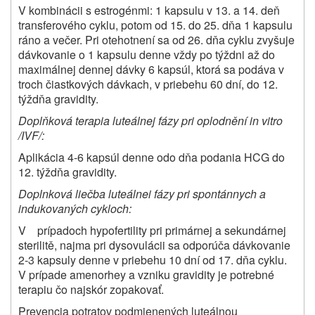
V kombinácii s estrogénmi: 1 kapsulu v 13. a 14. deň
transferového cyklu, potom od 15. do 25. dňa 1 kapsulu
ráno a večer. Pri otehotnení sa od 26. dňa cyklu zvyšuje
dávkovanie o 1 kapsulu denne vždy po týždni až do
maximálnej dennej dávky 6 kapsúl, ktorá sa podáva v
troch čiastkových dávkach, v priebehu 60 dní, do 12.
týždňa gravidity.
Doplňková terapia luteálnej fázy pri oplodnění in vitro
/IVF/:
Aplikácia 4-6 kapsúl denne odo dňa podania HCG do
12. týždňa gravidity.
Doplnková liečba luteálnei fázy pri spontánnych a
indukovaných cykloch:
V prípadoch hypofertility pri primárnej a sekundárnej
sterilitě, najma pri dysovulácii sa odporúča dávkovanie
2-3 kapsuly denne v priebehu 10 dní od 17. dňa cyklu.
V prípade amenorhey a vzniku gravidity je potrebné
terapiu čo najskór zopakovať.
Prevencia potratov podmienených luteálnou