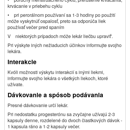
krvácanie v priebehu cyklu
• pri perorálnom používaní sa 1-3 hodiny po použití
móže vyskytnúť ospalosť, preto sa odporúča liek
používať večer pred spaním
V niektorých prípadoch móže lekár liečbu upraviť'.
Pri výskyte iných nežiaducich účinkov informujte svojho
lekára.
Interakcie
Kvóli možnosti výskytu interakcií s inými liekmi,
informujte svojho lekára o všetkých liekoch, ktoré
užívate.
Dávkovanie a spósob podávania
Presné dávkovanie určí lekár.
Pri nedostatku progesterónu sa zvyčajne užívajú 2-3
kapsuly denne, rozdelené do dvoch čiastkových dávok -
1 kapsula ráno a 1-2 kapsuly večer.