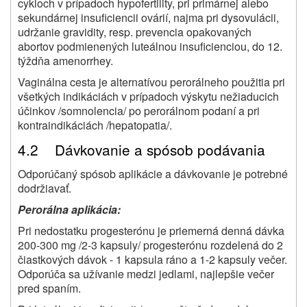
cykloch v prípadoch hypofertility, pri primárnej alebo
sekundárnej insuficiencii ovárií, najma pri dysovulácii,
udržanie gravidity, resp. prevencia opakovaných
abortov podmienených luteálnou insuficienciou, do 12.
týždňa amenorrhey.
Vaginálna cesta je alternatívou perorálneho použitia pri
všetkých indikáciách v prípadoch výskytu nežiaducich
účinkov /somnolencia/ po perorálnom podaní a pri
kontraindikáciách /hepatopatia/.
4.2 Dávkovanie a spósob podávania
Odporúčaný spósob aplikácie a dávkovanie je potrebné
dodržiavať.
Perorálna aplikácia:
Pri nedostatku progesterónu je priemerná denná dávka
200-300 mg /2-3 kapsuly/ progesterónu rozdelená do 2
čiastkových dávok - 1 kapsula ráno a 1-2 kapsuly večer.
Odporúča sa užívanie medzi jedlami, najlepšie večer
pred spaním.