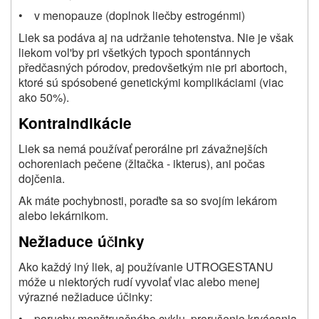
• v menopauze (doplnok liečby estrogénmi)
Liek sa podáva aj na udržanie tehotenstva. Nie je však
liekom vol'by pri všetkých typoch spontánnych
předčasných pórodov, predovšetkým nie pri abortoch,
ktoré sú spósobené genetickými komplikáciami (viac
ako 50%).
Kontraindikácie
Liek sa nemá používať perorálne pri závažnejších
ochoreniach pečene (žltačka - ikterus), ani počas
dojčenia.
Ak máte pochybnosti, poraďte sa so svojím lekárom
alebo lekárnikom.
č
Nežiaduce ú
inky
Ako každý iný liek, aj používanie UTROGESTANU
móže u niektorých rudí vyvolať viac alebo menej
výrazné nežiaduce účinky:
• poruchy menštruačného cyklu, prerušenie krvácania,