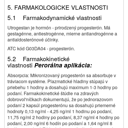
5. FARMAKOLOGICKE VLASTNOSTI
5.1 Farmakodynamické vlastnosti
Utrogestan je hormón - prirodzený progesterón. Má
gestagénne, antiestrogénne, mierne antiandrogénne a
antialdosterónové účinky.
ATC kód G03DA04 - progesterón.
5.2 Farmakokinetické
vlastnosti
Perorálna aplikácia:
Absorpcia: Mikronizovaný progesterón sa absorbuje v
tráviacom systéme. Plazmatické hladiny stúpajú v
priebehu 1 hodiny a dosahujú maximum 1-3 hodiny po
podaní. Farmakokinetické štúdie na zdravých
dobrovol'níčkach dokumentujú, že po jednorazovom
podaní 2 kapsúl progesterónu sa dosahujú priemerné
hodnoty 0,13 ng/ml - 4,25 ng/ml 1 hodinu po podaní,
11,75 ng/ml 2 hodiny po podaní, 8,37 ng/ml 4 hodiny po
podaní, 2,00 ng/ml 6 hodín po podaní a 1,64 ng/ml 8