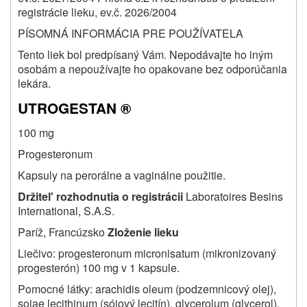
registrácie lieku, ev.č. 2026/2004
PÍSOMNÁ INFORMÁCIA PRE POUŽÍVATELA
Tento liek bol predpísaný Vám. Nepodávajte ho iným
osobám a nepoužívajte ho opakovane bez odporúčania
lekára.
UTROGESTAN ®
100 mg
Progesteronum
Kapsuly na perorálne a vaginálne použitie.
Držitel' rozhodnutia o registrácii
Laboratoires Besins
International, S.A.S.
Paríž, Francúzsko
Zloženie lieku
Liečivo: progesteronum micronisatum (mikronizovaný
progesterón) 100 mg v 1 kapsule.
Pomocné látky: arachidis oleum (podzemnicový olej),
sojae lecithinum (sójový lecitín), glycerolum (glycerol),