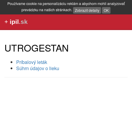
Používame cookie na personalizáciu reklám a abychom mohli analyzovať
prevádzku na našich stránkach.
Zobrazit detaily
OK
+
ipil
.sk
UTROGESTAN
Príbalový leták
Súhrn údajov o lieku