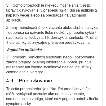
V týchto prípadoch je niekedy možné znížit', resp.
upravit' dávkovanie: v priebehu 12-14 dní sa aplikujú 2
kapsuly večer alebo sa prechádza na vaginálnu
aplikáciu.
Zmeny menštruačného krvácania alebo skrátenia cyklu
- odporúča sa užívanie lieku neskór v priebehu cyklu /
napr. začatie liečby na 19. deň cyklu namiesto 17. dňa/.
Tieto účinky sú zvyčajne prejavom predávkovania.
Vaginálna aplikácia:
V priebehu klinických sledovaní neboli pozorované
žiadne prejavy lokálnej intolerancie / výtok, pruritus,
dráždenie/ ani žiadne systémové nežiaduce účinky
/somnolencia, vertigo/.
4.9 Predávkovanie
Toxicita progesterónu je nízka. Pri predávkovaní sa
móžu vyskytnúť príznaky ako nauzea, vracanie,
somnolencia a vertigo, ktoré sa v prípade potreby liečia
symptomaticky.