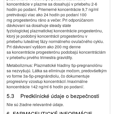
koncentrácie v plazme sa dosahujú v priebehu 2-6
hodín po podaní. Priemerné koncentrácie 9,7 ng/ml
pretrvávajú viac ako 24 hodín po podaní 100
mg progesterónu ráno a večer. Pri odporúčanom
dávkovaní sa dosahuje steady state
fyziologickej plazmatickej koncentrácie progesterónu,
ktorý je podobný koncentrácii progesterónu v
priebehu luteálnej fázy normálneho ovulačného cyklu.
Pri dávkovaní vyššom ako 200 mg denne
sa koncentrácie progesterónu podobajú koncentráciám
v priebehu prvého trimestra gravidity.
Metabolizmus: Plazmatické hladiny 5
p
-pregnanolónu
sa nezvyšujú. Látka sa eliminuje močom, predovšetkým
vo forme 3
a
-5
p
-pregnándiolu, čo dokumentuje
progresívny vzostup koncentrácií /maximálne
koncentrácie 142 ng/ml 6 hodín po podaní/.
5.3 Predklinické údaje o bezpečnosti
Nie sú žiadne relevantné údaje.
6. FARMACEUTICKÉ INFORMÁCIE