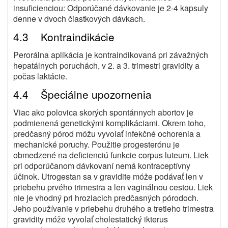
insuficienciou: Odporúčané dávkovanie je 2-4 kapsuly
denne v dvoch čiastkových dávkach.
4.3 Kontraindikácie
Perorálna aplikácia je kontraindikovaná pri závažných
hepatálnych poruchách, v 2. a 3. trimestri gravidity a
počas laktácie.
4.4 Špeciálne upozornenia
Viac ako polovica skorých spontánnych abortov je
podmienená genetickými komplikáciami. Okrem toho,
predčasný pórod móžu vyvolať infekčné ochorenia a
mechanické poruchy. Použitie progesterónu je
obmedzené na deficienciú funkcie corpus luteum. Liek
pri odporúčanom dávkovaní nemá kontraceptívny
účinok. Utrogestan sa v gravidite móže podávať len v
priebehu prvého trimestra a len vaginálnou cestou. Liek
nie je vhodný pri hroziacich predčasných pórodoch.
Jeho používanie v priebehu druhého a tretieho trimestra
gravidity móže vyvolať cholestatický ikterus