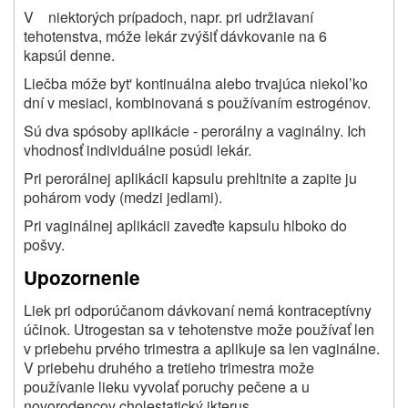
V niektorých prípadoch, napr. pri udržiavaní
tehotenstva, móže lekár zvýšiť dávkovanie na 6
kapsúl denne.
Liečba móže byt' kontinuálna alebo trvajúca niekol’ko
dní v mesiaci, kombinovaná s používaním estrogénov.
Sú dva spósoby aplikácie - perorálny a vaginálny. Ich
vhodnosť individuálne posúdi lekár.
Pri perorálnej aplikácii kapsulu prehltnite a zapite ju
pohárom vody (medzi jedlami).
Pri vaginálnej aplikácii zaveďte kapsulu hlboko do
pošvy.
Upozornenie
Liek pri odporúčanom dávkovaní nemá kontraceptívny
účinok. Utrogestan sa v tehotenstve može používať len
v priebehu prvého trimestra a aplikuje sa len vaginálne.
V priebehu druhého a tretieho trimestra može
používanie lieku vyvolať poruchy pečene a u
novorodencov cholestatický ikterus.