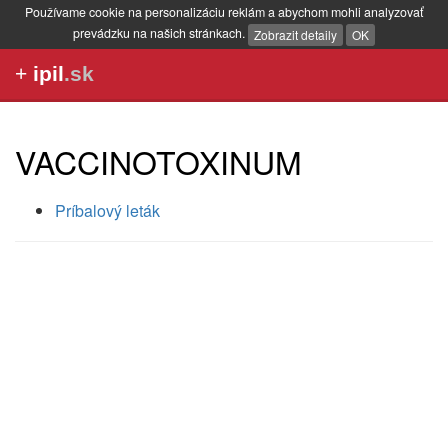
Používame cookie na personalizáciu reklám a abychom mohli analyzovať
prevádzku na našich stránkach.
Zobrazit detaily
OK
+
ipil
.sk
VACCINOTOXINUM
Príbalový leták