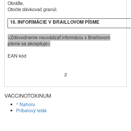
Obráťte.
Otočte dávkovač granúl.
16. INFORMÁCIE V BRAILLOVOM PÍSME
<Zdôvodnenie neuvádzať informáciu v Braillovom
písme sa akceptuje>
EAN kód
2
VACCINOTOXINUM
^ Nahoru
Príbalový leták