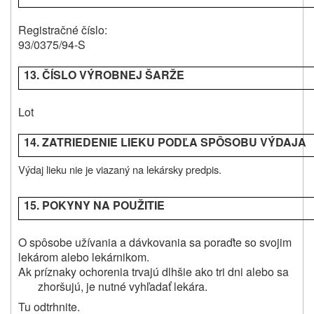
Registračné číslo:
93/0375/94-S
13. ČÍSLO VÝROBNEJ ŠARŽE
Lot
14. ZATRIEDENIE LIEKU PODĽA SPÔSOBU VÝDAJA
Výdaj lieku nie je viazaný na lekársky predpis.
15. POKYNY NA POUŽITIE
O spôsobe užívania a dávkovania sa poraďte so svojim
lekárom alebo lekárnikom.
Ak príznaky ochorenia trvajú dlhšie ako tri dni alebo sa
zhoršujú, je nutné vyhľadať lekára.
Tu odtrhnite.