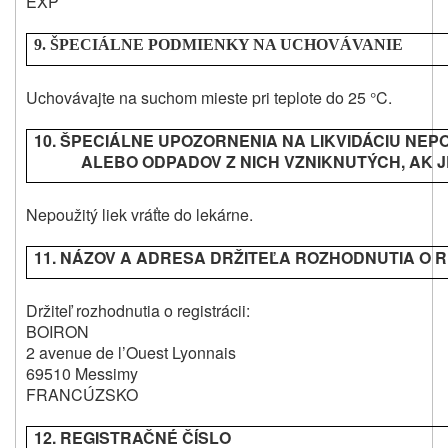
EXP
9. ŠPECIÁLNE PODMIENKY NA UCHOVÁVANIE
Uchovávajte na suchom mieste pri teplote do 25 °C.
10. ŠPECIÁLNE UPOZORNENIA NA LIKVIDÁCIU NEP
ALEBO ODPADOV Z NICH VZNIKNUTÝCH, AK 
Nepoužitý liek vráťte do lekárne.
11. NÁZOV A ADRESA DRŽITEĽA ROZHODNUTIA O R
Držiteľ rozhodnutia o registrácii:
BOIRON
2 avenue de l’Ouest Lyonnais
69510 Messimy
FRANCÚZSKO
12. REGISTRAČNÉ ČÍSLO