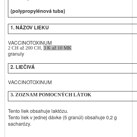
{polypropylénová tuba}
1. NÁZOV LIEKU
VACCINOTOXINUM
2 CH až 200 CH,
3 K až 10 MK
granuly
2. LIEČIVÁ
VACCINOTOXINUM
3. ZOZNAM POMOCNÝCH LÁTOK
Tento liek obsahuje laktózu.
Tento liek v jednej dávke (5 granúl) obsahuje 0,2 g
sacharózy.