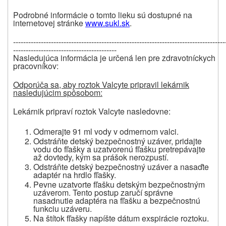
Podrobné informácie o tomto lieku sú dostupné na
internetovej stránke
www.sukl.sk
.
------------------------------------------------------------------------------------
-----------------------------------------
Nasledujúca informácia je určená len pre zdravotníckych
pracovníkov:
Odporúča sa, aby roztok Valcyte pripravil lekárnik
nasledujúcim spôsobom:
Lekárnik pripraví roztok Valcyte nasledovne:
Odmerajte 91 ml vody v odmernom valci.
Odstráňte detský bezpečnostný uzáver, pridajte
vodu do fľašky a uzatvorenú fľašku pretrepávajte
až dovtedy, kým sa prášok nerozpustí.
Odstráňte detský bezpečnostný uzáver a nasaďte
adaptér na hrdlo fľašky.
Pevne uzatvorte fľašku detským bezpečnostným
uzáverom. Tento postup zaručí správne
nasadnutie adaptéra na fľašku a bezpečnostnú
funkciu uzáveru.
Na štítok fľašky napíšte dátum exspirácie roztoku.