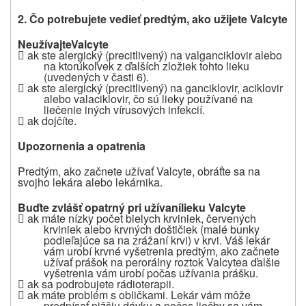
2. Čo potrebujete vedieť predtým, ako užijete
Valcyte
Neužívajte
Valcyte

a
k ste alergický (precitlivený) na
valganciklovir
alebo
na ktorúkoľvek z ďalších zložiek tohto lieku
(uvedených v časti 6)
.

a
k ste alergický (precitlivený) na
ganciklovir, aciklovir
alebo valaciklovir, čo sú lieky používané na
liečenie iných vírusových infekcií.

ak dojčíte.
Upozornenia a opatrenia
Predtým, ako začnete užívať Valcyte, obráťte sa na
svojho lekára alebo lekárnika.
Buďte zvlášť opatrný pri užívaní
lieku Valcyte

ak máte nízky počet bielych krviniek, červených
krviniek alebo krvných doštičiek (malé bunky
podieľajúce sa na zrážaní krvi) v krvi. Váš lekár
vám urobí krvné vyšetrenia predtým, ako začnete
užívať prášok na perorálny roztok
Valcyte
a ďalšie
vyšetrenia vám urobí počas užívania prášku.

ak sa podrobujete rádioterapii.

ak máte problém s obličkami. L
ekár vám môže
predpísať nižšiu dávku a počas liečby sa vám