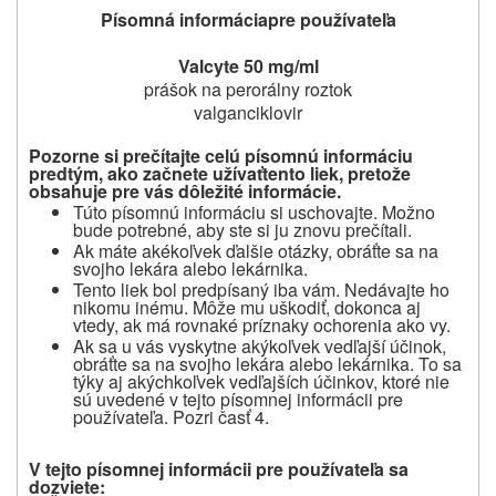
Písomná informácia
pre používateľa
Valcyte 50 mg/ml
prášok na perorálny roztok
valganciklovir
Pozorne si prečítajte celú písomnú informáciu
predtým, ako začnete užívať
tento liek, pretože
obsahuje pre vás dôležité informácie.
Túto písomnú informáciu si uschovajte. Možno
bude potrebné, aby ste si ju znovu prečítali.
Ak máte akékoľvek ďalšie otázky, obráťte sa na
svojho lekára alebo lekárnika.
Tento liek bol predpísaný iba vám. Nedávajte ho
nikomu inému. Môže mu uškodiť, dokonca aj
vtedy, ak má rovnaké príznaky ochorenia ako vy.
Ak sa u vás vyskytne akýkoľvek vedľajší účinok,
obráťte sa na svojho lekára alebo lekárnika. To sa
týky aj akýchkoľvek vedľajších účinkov, ktoré nie
sú uvedené v tejto písomnej informácii pre
používateľa. Pozri časť 4.
V tejto písomnej informácii pre používateľa sa
dozviete
: