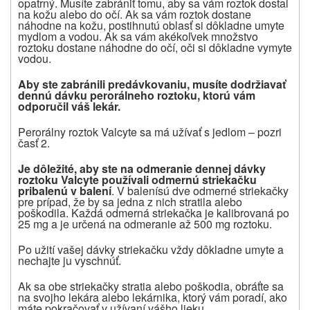
opatrný. Musíte zabrániť tomu, aby sa vám roztok dostal
na kožu alebo do očí. Ak sa vám roztok dostane
náhodne na kožu, postihnutú oblasť si dôkladne umyte
mydlom a vodou. Ak sa vám akékoľvek množstvo
roztoku dostane náhodne do očí, oči si dôkladne vymyte
vodou.
Aby ste zabránili predávkovaniu, musíte dodržiavať
dennú dávku perorálneho roztoku, ktorú vám
odporučil váš lekár.
Perorálny roztok Valcyte sa má užívať s jedlom – pozri
časť 2.
Je dôležité, aby ste na odmeranie dennej dávky
roztoku Valcyte používali odmernú striekačku
pribalenú v balení
. V balení
sú dve odmerné striekačky
pre prípad, že by sa jedna z nich stratila alebo
poškodila. Každá odmerná striekačka je kalibrovaná po
25
mg a je určená na odmeranie až
500 mg roztoku.
Po užití vašej dávky striekačku vždy dôkladne umyte a
nechajte ju vyschnúť.
Ak sa obe striekačky stratia alebo poškodia, obráťte sa
na svojho lekára alebo lekárnika, ktorý vám poradí, ako
máte pokračovať v užívaní vášho lieku.