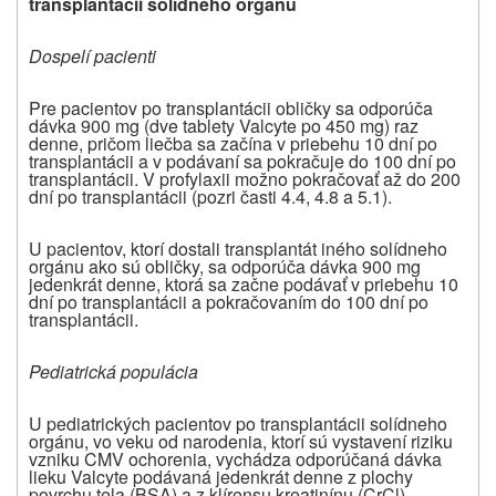
transplantácii solídneho orgánu
Dospelí pacienti
Pre pacientov po transplantácii obličky sa odporúča
dávka 900 mg (dve tablety Valcyte po 450 mg) raz
denne, pričom liečba sa začína v priebehu 10 dní po
transplantácii a v podávaní sa pokračuje do 100 dní po
transplantácii. V profylaxii možno pokračovať až do 200
dní po transplantácii (pozri časti 4.4, 4.8 a 5.1).
U pacientov, ktorí dostali transplantát iného solídneho
orgánu ako sú obličky, sa odporúča dávka 900 mg
jedenkrát denne, ktorá sa začne podávať v priebehu 10
dní po transplantácii a pokračovaním do 100 dní po
transplantácii.
Pediatrická populácia
U pediatrických pacientov po transplantácii solídneho
orgánu, vo veku od narodenia, ktorí sú vystavení riziku
vzniku CMV ochorenia, vychádza odporúčaná dávka
lieku Valcyte podávaná jedenkrát denne z plochy
povrchu tela (BSA) a z klírensu kreatinínu (CrCl)