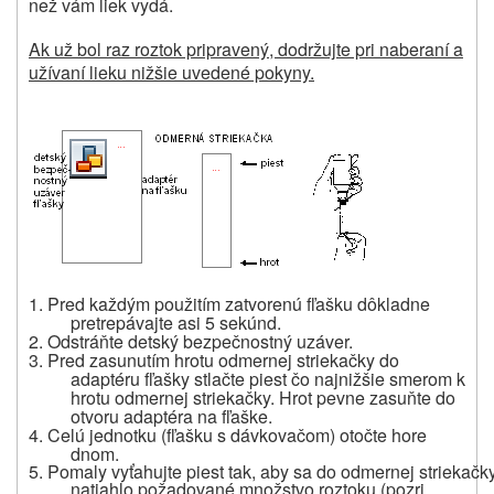
než vám liek vydá.
Ak už bol raz roztok pripravený, dodržujte pri naberaní a
užívaní lieku nižšie uvedené pokyny.
1. Pred každým použitím zatvorenú fľašku dôkladne
pretrepávajte asi 5 sekúnd.
2. Odstráňte detský bezpečnostný uzáver.
3. Pred zasunutím hrotu odmernej striekačky do
adaptéru fľašky stlačte piest čo najnižšie smerom k
hrotu odmernej striekačky. Hrot pevne zasuňte do
otvoru adaptéra na fľaške.
4. Celú jednotku (fľašku s dávkovačom) otočte hore
dnom.
5. Pomaly vyťahujte piest tak, aby sa do odmernej striekačk
natiahlo požadované množstvo roztoku (pozri