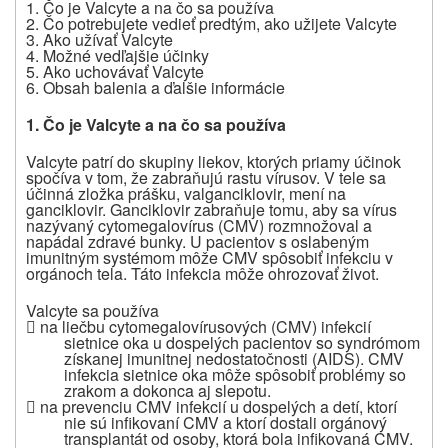
1. Čo je Valcyte a na čo sa používa
2. Čo potrebujete vedieť predtým, ako užijete Valcyte
3. Ako užívať Valcyte
4. Možné vedľajšie účinky
5. Ako uchovávať Valcyte
6. Obsah balenia a ďalšie informácie
1. Čo je Valcyte a na čo sa používa
Valcyte
patrí do skupiny liekov, ktorých priamy účinok
spočíva v tom, že zabraňujú rastu vírusov. V tele sa
účinná zložka prášku, valganciklovir, mení na
ganciklovir. Ganciklovir zabraňuje tomu, aby sa vírus
nazývaný cytomegalovírus (CMV) rozmnožoval a
napádal zdravé bunky. U pacientov s oslabeným
imunitným systémom môže CMV spôsobiť infekciu v
orgánoch tela. Táto infekcia môže ohrozovať život.
Valcyte
sa používa

na liečbu cytomegalovírusových (CMV) infekcií
sietnice oka u dospelých pacientov so syndrómom
získanej imunitnej nedostatočnosti (AIDS). CMV
infekcia sietnice oka môže spôsobiť problémy so
zrakom a dokonca aj slepotu.

na prevenciu CMV infekcií u dospelých a detí, ktorí
nie sú infikovaní CMV a ktorí dostali orgánový
transplantát od osoby, ktorá bola infikovaná CMV.