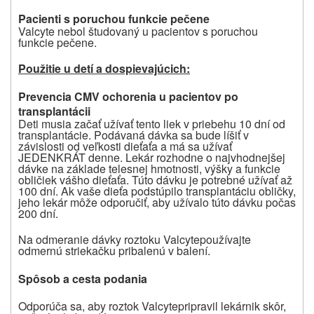
Pacienti s poruchou funkcie pečene
Valcyte
nebol študovaný u pacientov
s
poruchou
funkcie pečene.
Použitie u detí a dospievajúcich:
Prevencia CMV ochorenia u pacientov po
transplantácii
Deti musia
začať užívať
tento liek
v priebehu 10 dní od
transplantácie. Podávaná dávka sa bude líšiť v
závislosti od veľkosti dieťaťa a má sa užívať
JEDENKRÁT denne. Lekár rozhodne o najvhodnejšej
dávke na základe telesnej hmotnosti, výšky a funkcie
obličiek vášho dieťaťa. Túto dávku je potrebné užívať až
100 dní. Ak vaše dieťa podstúpilo transplantáciu obličky,
jeho lekár môže odporučiť, aby užívalo túto dávku počas
200 dní.
Na odmeranie dávky roztoku
Valcyte
používajte
odmernú striekačku pribalenú v balení
.
Spôsob a cesta podania
Odporúča sa, aby roztok
Valcyte
pripravil lekárnik skôr,