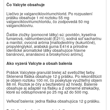
Čo Valcyte obsahuje
Liečivo je valganciklovíriumchlorid. Po rozpustení
prášku obsahuje
1 ml roztoku 55 mg
valganciklovíriumchloridu, čo zodpovedá 50 mg
valgancikloviru.
Ďalšie zložky (pomocné látky) sú:
povidón, kyselina
fumarová, nátriumbenzoát (E211), sodná soľ sacharínu
a manitol, ovocná aróma [maltodextríny (kukuričné),
propylénglykol, arabská guma E414 a prírodne
identické aromatické látky obsahujúce hlavne
banánovú, ananásovú a broskyňovú arómu].
Ako vyzerá
Valcyte
a obsah balenia
Prášok
Valcyte
je granulát bielej až svetložltej farby.
Sklenená fľaška obsahuje 12 g prášku. Po rekonštitúcii
je objem roztoku 100 ml, čo poskytuje využiteľný objem
88 ml. Roztok je číry a bezfarebný až hnedý. Balenie
obsahuje aj adaptér na fľašku a 2 odmerné striekačky,
ktoré sú odstupňované po 25 mg až do 500 mg.
Veľkosť balenia: jedna fľaška obsahujúca 12 g prášku.