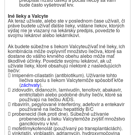
bude často vyšetrovať krv.
Iné lieky a Valcyte
Ak teraz užívate, alebo ste v poslednom čase užívali, či
práve budete užívať ďalšie lieky, vrátane liekov, ktorých
výdaj nie je viazaný na lekársky predpis, povedzte to
svojmu lekárovi alebo lekárnikovi
.
Ak budete súbežne s liekom
Valcyte
užívať iné lieky, ich
kombinácia môže ovplyvniť množstvo liečiva, ktoré sa
dostane do vášho krvného obehu alebo môže mať
škodlivé účinky. Povedzte svojmu lekárovi, ak už
užívate lieky, ktoré obsahujú niektoré z nasledujúcich
liečiv:

imipeném-cilastatín (antibiotikum). Užívanie tohto
liečiva spolu s liekom
Valcyte
môže spôsobiť kŕče
(
záchvaty
).

zidovudín, didanozín, lamivudín, tenofovir, abakavir,
emtricitabín alebo podobné druhy liečiv, ktoré sa
používajú na liečbu AIDS.

ribavirín, pegylované interferóny, adefovir a entekavir
používané na liečbu hepatitídy B/C

probenecid (liek proti dne). Súbežné užívanie
probenecidu a lieku
Valcyte
môže zvýšiť množstvo
gancikloviru v krvi.

mofetil
mykofenolát (používaný po transplantáciách).

vinkristín, vinblastín, adriamycín, hydroxymočovina