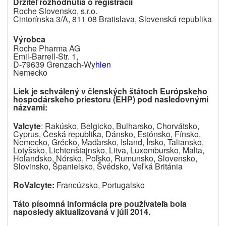
Držiteľ rozhodnutia o registrácii
Roche Slovensko, s.r.o.
Cintorínska 3/A, 811 08 Bratislava, Slovenská republika
Výrobca
Roche Pharma AG
Emil-Barrell-Str. 1,
D-79639 Grenzach-Wy
hlen
Nemecko
Liek je schválený v členských štátoch Európskeho
hospodárskeho priestoru (EHP) pod nasledovnými
názvami
:
Valcyte
: Rakúsko, Belgicko, Bulharsko, Chorvátsko,
Cyprus, Česká republika, Dánsko, Estónsko, Fínsko,
Nemecko, Grécko, Maďarsko, Island, Írsko, Taliansko,
Lotyšsko, Lichtenštajnsko, Litva, Luxembursko, Malta,
Holandsko, Nórsko, Poľsko, Rumunsko, Slovensko,
Slovinsko, Španielsko, Švédsko, Veľká Británia
RoValcyte:
Francúzsko, Portugalsko
Táto písomná informácia pre používateľa bola
naposledy aktualizovaná v júli 2014.