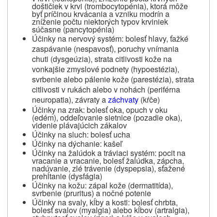
doštičiek v krvi (trombocytopénia), ktorá môže
byť príčinou krvácania a vzniku modrín a
zníženie počtu niektorých typov krviniek
súčasne (pancytopénia)
Účinky na nervový systém: bolesť hlavy, ťažké
zaspávanie (nespavosť), poruchy vnímania
chuti (dysgeúzia), strata citlivosti kože na
vonkajšie zmyslové podnety (hypoestézia),
svrbenie alebo pálenie kože (parestézia), strata
citlivosti v rukách alebo v nohách (periférna
neuropatia), závraty a
záchvaty
(kŕče)
Účinky na zrak: bolesť oka, opuch v oku
(edém), oddeľovanie sietnice (pozadie oka),
videnie plávajúcich zákalov
Účinky na sluch: bolesť ucha
Účinky na dýchanie: kašeľ
Účinky na žalúdok a tráviaci systém:
pocit na
vracanie a vracanie, bolesť žalúdka, zápcha,
nadúvanie, zlé trávenie (dyspepsia), sťažené
prehĺtanie (dysfágia)
Účinky na kožu: zápal kože (dermatitída),
svrbenie (pruritus) a nočné potenie
Účinky na svaly, kĺby a kosti: bolesť chrbta,
bolesť svalov (myalgia) alebo kĺbov (artralgia),