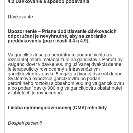
4.2 Dávkovanie a spôsob podávania
Dávkovanie
Upozornenie – Prísne dodržiavanie dávkovacích
odporúčaní je nevyhnutné, aby sa zabránilo
predávkovaniu (pozri časti 4.4 a 4.9).
Valganciklovir sa po perorálnom podaní rýchlo a v
rozsiahlej miere metabolizuje na ganciklovir. Perorálny
valganciklovir v dávke 900 mg užívanej dvakrát denne
je terapeuticky rovnocenný s intravenóznym
ganciklovirom v dávke 5 mg/kg užívanej dvakrát denne.
Systémová expozícia gancikloviru po podaní
perorálneho roztoku s obsahom 900 mg valgancikloviru
a po podaní dávky 900 mg valgancikloviru obsiahnutej
v tabletách je rovnocenná.
Liečba cytomegalovírusovej (CMV) retinitídy
Dospelí pacienti