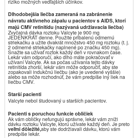
riziko možných vedľajších účinkov.
Dlhodobejšia liečba zameraná na zabránenie
návratu aktívneho zápalu u pacientov s AIDS, ktorí
majú CMV retinitídu (nazývaná udržiavacia liečba)
Zvyčajná dávka roztoku Valcyte je 900 mg
JEDENKRÁT denne. Použite pribalenú odmernú
striekačku a užite dvakrát množstvo 450 mg roztoku (t. j.
2 odmerné striekačky naplnené po značku 450 mg).
Snažte sa užívať roztok každý deň v rovnakom čase.
Lekár vám odporučí, ako dlho máte pokračovať v
užívaní Valcyte. Ak sa počas užívania tejto dávky
retinitída zhorší, lekár vám môže odporučiť, aby ste
zopakovali indukčnú liečbu (ako je uvedené vyššie)
alebo sa môže rozhodnúť, že vám predpíše iný liek na
liečbu CMV.
Starší pacienti
Valcyte nebol študovaný u starších pacientov.
Pacienti s poruchou funkcie obličiek
Ak vám obličky nefungujú správne, lekár vám zníži
dávku roztoku Valcyte, ktorú užívate každý deň. Je preto
veľmi dôležité,
aby ste dodržiavali dávku, ktorú vám
predpíše lekár.