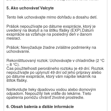
5. Ako uchovávať Valcyte
Tento liek uchovávajte mimo dohľadu a dosahu detí.
Prášok nepoužívajte po dátume exspirácie, ktorý je
uvedený na škatuli a na štítku fľašky (EXP).
Dátum
exspirácie sa vzťahuje na posledný deň v danom
mesiaci.
Prášok: Nevyžaduje žiadne zvláštne podmienky na
uchovávanie.
Rekonštituovaný roztok: Uchovávajte v chladničke (2 °C
– 8 °C).
Čas použiteľnosti perorálneho roztoku je 49 dní. Roztok
nepoužívajte po uplynutí 49 dní od jeho prípravy alebo
po dátume exspirácie, ktorý vám napíše lekárnik na
štítok fľašky.
Nelikvidujte lieky dpadovou vodou alebo domovým
odpadom. Nepoužitý liek vráťte do lekárne. Tieto
opatrenia pomôžu chrániť životné prostredie.
6. Obsah balenia a ďalšie informácie