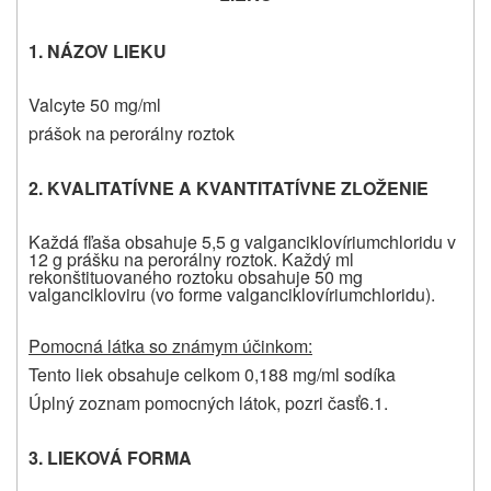
1.
NÁZOV LIEKU
Valcyte 50 mg/ml
prášok na perorálny roztok
2. KVALITATÍVNE A KVANTITATÍVNE ZLOŽENIE
Každá fľaša obsahuje 5,5 g valganciklovíriumchloridu v
12 g prášku na perorálny roztok. Každý ml
rekonštituovaného roztoku obsahuje 50 mg
valgancikloviru (vo forme valganciklovíriumchloridu).
Pomocná látka so známym účinkom:
Tento liek obsahuje celkom 0,188 mg/ml sodíka
Úplný zoznam pomocných látok, pozri časť
6.1.
3. LIEKOVÁ FORMA