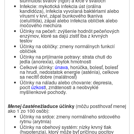
stuhnutosť svalov (rigor) a kŕče v svaloch
Infekcie: mykotická infekcia úst (orálna
kandidóza), infekcia vyvolaná baktériami alebo
vírusmi v krvi, zápal bunkového tkaniva
(celulitída), zápal alebo infekcia obličiek alebo
močového mechúra
Účinky na pečeň: zvýšenie hodnôt pečeňových
enzýmov, ktoré sa dajú zistiť iba z krvných
testov
Účinky na obličky: zmeny normálnych funkcií
obličiek
Účinky na prijímanie potravy: strata chuti do
jedla (anorexia), úbytok hmotnosti
Celkové účinky:
únava
, horúčka, bolesť, bolesť
na hrudi, nedostatok energie (asténia), celkove
sa necítiť dobre (malátnosť)
Účinky na náladu alebo chovanie: depresia,
pocit
úzkost
i, zmätenosti a neobvyklé
myšlienkové pochody.
Menej časté
nežiaduce účinky
(
môžu
postihovať menej
ako 1 zo 100 osôb
):
Účinky na srdce: zmeny normálneho srdcového
rytmu (arytmia)
Účinky na obehový systém: nízky krvný tlak
(hypotenzia), ktorý môže byť príčinou pocitov