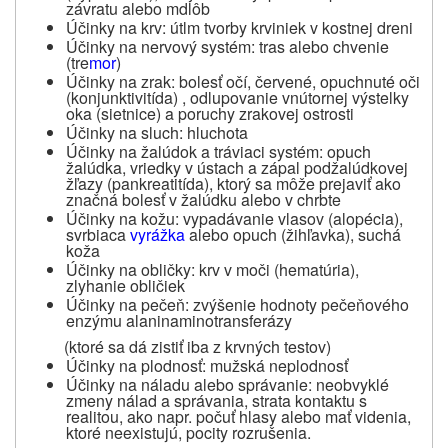
závratu alebo mdlôb
Účinky na krv: útlm tvorby krviniek v kostnej dreni
Účinky na nervový systém: tras alebo chvenie
(tre
mor
)
Účinky na zrak: bolesť očí, červené, opuchnuté oči
(konjunktivitída)
, odlupovanie vnútornej výstelky
oka (sietnice) a poruchy zrakovej ostrosti
Účinky na sluch: hluchota
Účinky na žalúdok a tráviaci systém: opuch
žalúdka, vriedky v ústach a zápal podžalúdkovej
žľazy (pankreatitída), ktorý sa môže prejaviť ako
značná bolesť v žalúdku alebo v chrbte
Účinky na kožu: vypadávanie vlasov (alopécia),
svrbiaca
vyrážka
alebo opuch (žihľavka), suchá
koža
Účinky na obličky: krv v moči (hematúria),
zlyhanie obličiek
Účinky na pečeň: zvýšenie hodnoty pečeňového
enzýmu alaninaminotransferázy
(ktoré sa dá zistiť iba z krvných testov)
Účinky na plodnosť: mužská neplodnosť
Účinky na náladu alebo správanie: neobvyklé
zmeny nálad a správania, strata kontaktu s
realitou, ako napr. počuť hlasy alebo mať videnia,
ktoré neexistujú, pocity rozrušenia.