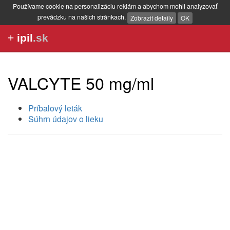
Používame cookie na personalizáciu reklám a abychom mohli analyzovať
prevádzku na našich stránkach.
Zobrazit detaily
OK
+
ipil
.sk
VALCYTE 50 mg/ml
Príbalový leták
Súhrn údajov o lieku