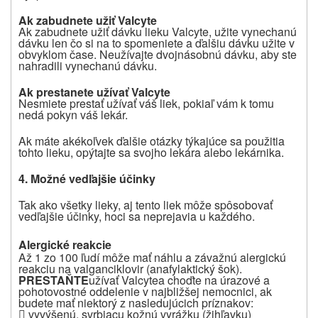
Ak zabudnete užiť Valcyte
Ak zabudnete užiť dávku lieku
Valcyte
, užite vynechanú
dávku len čo si na to spomeniete a ďalšiu dávku užite v
obvyklom čase
. Neužívajte dvojnásobnú dávku, aby ste
nahradili vynechanú dávku.
Ak prestanete užívať Valcyte
Nesmiete prestať užívať váš liek, pokiaľ vám k tomu
nedá pokyn váš lekár.
Ak máte akékoľvek ďalšie otázky týkajúce sa použitia
tohto lieku, opýtajte sa svojho lekára alebo lekárnika.
4. Možné vedľajšie účinky
Tak ako všetky lieky, aj tento liek môže spôsobovať
vedľajšie účinky, hoci sa neprejavia u každého.
Alergické reakcie
Až 1 zo 100 ľudí môže mať náhlu a závažnú alergickú
reakciu na valganciklovir (anafylaktický šok).
PRESTAŇTE
užívať
Valcyte
a choďte na úrazové a
pohotovostné oddelenie v najbližšej nemocnici, ak
budete mať niektorý z nasledujúcich príznakov:

vyvýšenú, svrbiacu kožnú vyrážku (žihľavku)