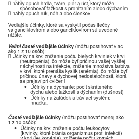

náhly opuch hrdla, tváre, pier a úst, ktorý môže
spôsobovať ťažkosti s prehĺtaním alebo dýchaním

náhly opuch rúk, nôh alebo členkov
Vedľajšie účinky, ktoré sa vyskytli počas liečby
valganciklovirom alebo ganciklovirom sú uvedené
nižšie.
Veľmi časté
vedľajšie účinky
(môžu
postihovať viac
ako 1 z 10 osôb
):

Účinky na krv: zníženie počtu bielych krviniek v krvi
(neutropénia), čo môže byť príčinou vašej vyššej
náchylnosti na infekcie, zníženie množstva farbiva
v krvi, ktoré prenáša kyslík (anémia), čo môže byť
príčinou únavy a dychovej nedostatočnosti, ktorá
sa prejaví pri cvičení
Účinky na dýchanie:
pocit skráteného
dychu alebo ťažkosti s dýchaním (dušnosť)
Účinky na žalúdok a tráviaci systém:
hnačka.
Časté
vedľajšie účinky
(môžu
postihovať menej ako
1 z 10 osôb
):
Účinky na krv:
z
níženie počtu leukocytov
(krvinky, ktoré bránia organizmus proti infekcii)
v krvi (leukopénia), zníženie počtu krvných