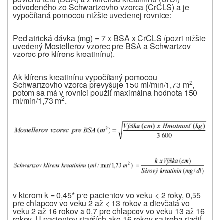
odvodeného zo Schwartzovho vzorca (CrCLS) a je
vypočítaná pomocou nižšie uvedenej rovnice:
Pediatrická dávka (mg) = 7 x BSA x CrCLS (pozri nižšie
uvedený Mostellerov vzorec pre BSA a Schwartzov
vzorec pre klírens kreatinínu).
Ak
klírens kreatinínu
vypočítaný pomocou
2
Schwartzovho vzorca prevyšuje 150 ml/min/1,73 m
,
potom sa má v rovnici použiť maximálna hodnota 150
2
ml/min/1,73 m
.
v ktorom k = 0,45* pre pacientov vo veku < 2 roky, 0,55
pre chlapcov vo veku 2 až < 13 rokov a dievčatá vo
veku 2 až 16 rokov a 0,7 pre chlapcov vo veku 13 až 16
rokov. U pacientov starších ako 16 rokov sa treba riadiť