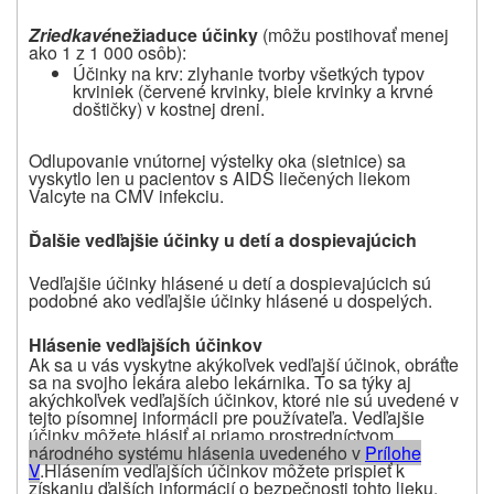
Zriedkavé
nežiaduce účinky
(
môžu
postihovať menej
ako 1 z 1 000 osôb
):
Účinky na krv: zlyhanie tvorby všetkých typov
krviniek (červené krvinky, biele krvinky a krvné
doštičky) v kostnej dreni.
Odlupovanie vnútornej výstelky oka (sietnice) sa
vyskytlo len u pacientov s AIDS liečených liekom
Valcyte na CMV infekciu.
Ďalšie vedľajšie účinky u detí a dospievajúcich
Vedľajšie účinky hlásené u detí a dospievajúcich sú
podobné ako vedľajšie účinky hlásené u dospelých.
Hlásenie vedľajších účinkov
Ak sa u vás vyskytne akýkoľvek vedľajší účinok, obráťte
sa na svojho lekára alebo lekárnika. To sa týky aj
akýchkoľvek vedľajších účinkov, ktoré nie sú uvedené v
tejto písomnej informácii pre používateľa. Vedľajšie
účinky môžete hlásiť aj priamo prostredníctvom
národného systému hlásenia uvedeného v
P
rílohe
V
.
Hlásením vedľajších účinkov môžete prispieť k
získaniu ďalších informácií o bezpečnosti tohto lieku.