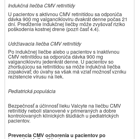
Indukčná liečba CMV retinitídy
U pacientov s aktívnou CMV retinitídou sa odporúča
dávka 900 mg valgancikloviru dvakrát denne počas 21
dní. Predĺženie indukčnej liečby môže zvyšovať riziko
poškodenia kostnej drene (pozri časť 4.4).
Udržiavacia liečba CMV retinitídy
Po indukčnej liečbe alebo u pacientov s inaktívnou
CMV retinitídou sa odporúča dávka 900 mg
valgancikloviru jedenkrát denne. U pacientov so
zhoršujúcou sa retinitídou sa môže indukčná liečba
zopakovať; do úvahy sa však má vziať možnosť vzniku
rezistencie vírusu na liek.
Pediatrická populácia
Bezpečnosť a účinnosť lieku Valcyte na liečbu CMV
retinitídy neboli stanovené v primeraných a dobre
kontrolovaných klinických štúdiách u pediatrických
pacientov.
Prevencia CMV ochorenia u pacientov po