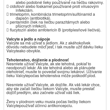
alebo podobné lieky používané na liečbu rakoviny.

cidofovir alebo foskarnet používané proti vírusovým
infekciám.

trimetoprim, kombinácia trimetoprim/sulfónamid a
dapsón (antibiotiká).

pentamidín (liek na liečbu parazitárnych alebo
pľúcnych infekcií).

flucytozín alebo amfotericín B (protiplesňové liečivá).
Valcyte
a jedlo a nápoje
Valcyte
sa má užívať s jedlom. Ak z akéhokoľvek
dôvodu nebudete môcť jesť, i tak musíte užiť dávku lieku
Valcyte
ako obvykle.
Tehotenstvo, dojčenie a plodnosť
Nesmiete užívať
Valcyte
, ak ste tehotná, pokiaľ to
neodporučí lekár. Ak ste tehotná alebo ak plánujete
otehotnieť, musíte to povedať svojmu lekárovi. Užívanie
lieku
Valcyte
počas tehotenstva môže poškodiť plod.
Nesmiete užívať
Valcyte
, ak dojčíte. Ak váš lekár chce,
aby ste začali liečbu liekom
Valcyte
, musíte prestať
dojčiť predtým, ako začnete užívať váš liek.
Ženy v plodnom veku musia počas liečby liekom
Valcyte
používať účinnú antikoncepciu.