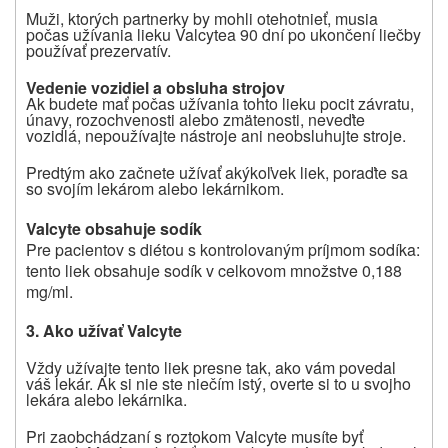
Muži, ktorých partnerky by mohli otehotnieť, musia
počas užívania lieku
Valcyte
a 90 dní po ukončení liečby
používať prezervatív.
Vedenie vozidiel a obsluha strojov
Ak budete mať počas užívania tohto lieku pocit závratu,
únavy, rozochvenosti alebo zmätenosti, neveďte
vozidlá, nepoužívajte nástroje ani neobsluhujte stroje.
Predtým ako začnete užívať akýkoľvek liek, poraďte sa
so svojím lekárom alebo lekárnikom.
Valcyte obsahuje sodík
Pre pacientov s diétou s kontrolovaným príjmom sodíka:
tento liek obsahuje sodík v celkovom množstve 0,188
mg/ml.
3. Ako užívať Valcyte
Vždy užívajte tento liek presne tak, ako vám povedal
váš lekár. Ak si nie ste niečím istý, overte si to u svojho
lekára alebo lekárnika.
Pri zaobchádzaní s roztokom Valcyte musíte byť