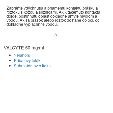
Zabráňte vdýchnutiu a priamemu kontaktu prášku a
roztoku s kožou a sliznicami. Ak k takémuto kontaktu
dôjde, postihnutú oblasť dôkladne umyte mydlom a
vodou. Ak sa prášok alebo roztok dostane do očí, oči
dôkladne vypláchnite vodou.
8
VALCYTE 50 mg/ml
^ Nahoru
Príbalový leták
Súhrn údajov o lieku