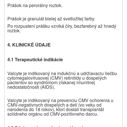
Prášok na perorálny roztok.
Prášok je granulát bielej až svetložltej farby.
Po rozpustení prášku vzniká číry, bezfarebný až hnedý
roztok.
4. KLINICKÉ ÚDAJE
4.1 Terapeutické indikácie
Valcyte je indikovaný na indukčnú a udržiavaciu liečbu
cytomegalovírusovej (CMV) retinitídy u dospelých
pacientov so syndrómom získanej imunitnej
nedostatočnosti (AIDS).
Valcyte je indikovaný na prevenciu CMV ochorenia u
CMV-negatívnych dospelých a detí (vo veku od
narodenia do 18 rokov), ktorí dostali transplantát
solídneho orgánu od CMV-pozitívneho darcu.