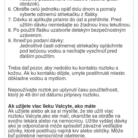
obrázok).
6. Obráťte celú jednotku opäť dolu dnom a pomaly
vyberte odmernú striekačku z fľašky.
7. Dávku si aplikujte priamo do úst a prehltnite. Pred
užitím dávku nemiešajte so žiadnou inou tekutinou.
8. Po použití fľašku uzatvorte detským bezpečnostným
uzáverom.
9. Ihneď po podaní dávky:
Jednotlivé časti odmernej striekačky opláchnite
pod tečúcou vodou a nechajte vyschnúť pred
ďalším použitím.
Treba dať pozor, aby nedošlo ku kontaktu roztoku s
kožou. Ak ku kontaktu dôjde, umyte postihnuté miesto
dôkladne vodou a mydlom.
Nepoužívajte roztok po uplynutí času použiteľnosti,
ktorý je 49 dní od dátumu prípravy roztoku.
Ak užijete viac lieku Valcyte, ako máte
Ak užijete alebo ak sa si myslíte, že ste užili viac
roztoku
Valcyte,
ako ste mali, okamžite sa obráťte na
svojho lekára alebo na nemocnicu. Užitie vyššej dávky
ako je odporúčaná môže spôsobiť závažné vedľajšie
účinky, ktoré postihujú najmä krv alebo obličky. Môže
byť potrebné nemocničné ošetrenie.