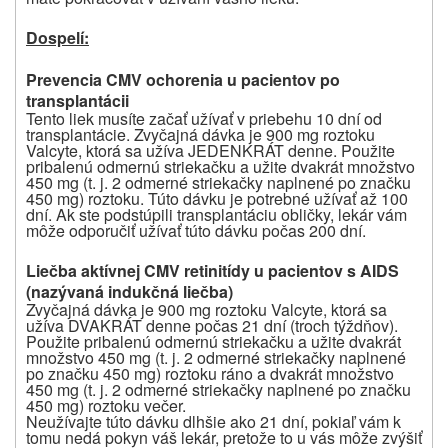
Dospelí:
Prevencia CMV ochorenia u pacientov po
transplantácii
Tento liek musíte začať užívať v priebehu 10 dní od
transplantácie. Zvyčajná dávka je 900 mg roztoku
Valcyte, ktorá sa užíva JEDENKRÁT denne. Použite
pribalenú odmernú striekačku a užite dvakrát množstvo
450 mg (t. j. 2 odmerné striekačky naplnené po značku
450 mg) roztoku. Túto dávku je potrebné užívať až 100
dní. Ak ste podstúpili transplantáciu obličky, lekár vám
môže odporučiť užívať túto dávku počas 200 dní.
Liečba aktívnej CMV retinitídy u pacientov s AIDS
(nazývaná indukčná liečba)
Zvyčajná dávka je 900 mg roztoku Valcyte, ktorá sa
užíva DVAKRÁT denne počas 21 dní (troch týždňov).
Použite pribalenú odmernú striekačku a užite dvakrát
množstvo 450 mg (t. j. 2 odmerné striekačky naplnené
po značku 450 mg) roztoku ráno a dvakrát množstvo
450 mg (t. j. 2 odmerné striekačky naplnené po značku
450 mg) roztoku večer.
Neužívajte túto dávku dlhšie ako 21 dní, pokiaľ vám k
tomu nedá pokyn váš lekár, pretože to u vás môže zvýšiť