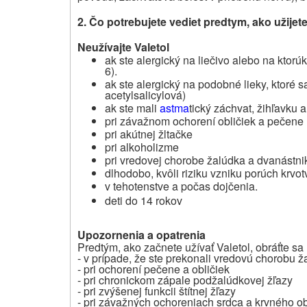
2. Čo potrebujete vediet predtym, ako užijet
Neužívajte
Valetol
ak ste alergický na liečivo alebo na ktorúk
6).
ak ste alergický na podobné lieky, ktoré sa
acetylsalicylová)
ak ste mali
astma
tický záchvat, žihľavku 
pri závažnom ochorení obličiek a pečene
pri akútnej žltačke
pri alkoholizme
pri vredovej chorobe žalúdka a dvanástni
dlhodobo, kvôli riziku vzniku porúch krvot
v tehotenstve a počas dojčenia.
deti do 14 rokov
Upozornenia a opatrenia
Predtým, ako začnete užívať Valetol, obráťte sa
- v prípade, že ste prekonali vredovú chorobu 
- pri ochorení pečene a obličiek
- pri chronickom zápale podžalúdkovej žľazy
- pri zvýšenej funkcii štítnej žľazy
- pri závažných ochoreniach srdca a krvného o