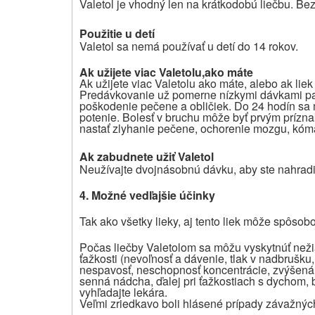
Valetol je vhodný len na krátkodobú liečbu. Bez
Použitie u detí
Valetol sa nemá používať u detí do 14 rokov.
Ak užijete viac
Valetolu,
ako máte
Ak užijete viac Valetolu ako máte, alebo ak liek
Predávkovanie už pomerne nízkymi dávkami p
poškodenie pečene a obličiek. Do 24 hodín sa mô
potenie. Bolesť v bruchu môže byť prvým príz
nastať zlyhanie pečene, ochorenie mozgu, kóma
Ak zabudnete užiť Valetol
Neužívajte dvojnásobnú dávku, aby ste nahrad
4. Možné vedľajšie účinky
Tak ako všetky lieky, aj tento liek môže spôsob
Počas liečby Valetolom sa môžu vyskytnúť neži
ťažkosti (nevoľnosť a dávenie, tlak v nadbrušku
nespavosť, neschopnosť koncentrácie, zvýšená dr
senná nádcha, ďalej pri ťažkostiach s dychom, 
vyhľadajte lekára.
Veľmi zriedkavo boli hlásené prípady závažnýc