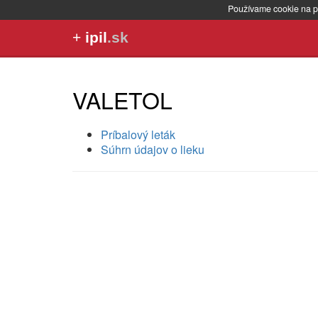
Používame cookie na p
+
ipil
.sk
VALETOL
Príbalový leták
Súhrn údajov o lieku