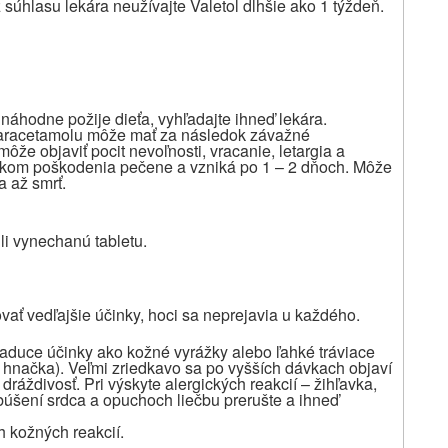
 súhlasu lekára neužívajte Valetol dlhšie ako 1 týždeň.
 náhodne požije dieťa, vyhľadajte ihneď lekára.
aracetamolu môže mať za následok závažné
že objaviť pocit nevoľnosti, vracanie, letargia a
nakom poškodenia pečene a vzniká po 1 – 2 dňoch. Môže
 až smrť.
ili vynechanú
tabletu.
ovať vedľajšie účinky, hoci sa neprejavia u každého.
aduce účinky ako kožné vyrážky alebo ľahké tráviace
, hnačka). Veľmi zriedkavo sa po vyšších dávkach objaví
áždivosť. Pri výskyte alergických reakcií – žihľavka,
búšení srdca a opuchoch liečbu prerušte a ihneď
h kožných reakcií.