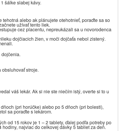
1 šálke slabej kávy.
te tehotná alebo ak plánujete otehotnieť, poraďte sa so
čnete užívať tento liek.
estupuje cez placentu, nepreukázali sa u novorodenca
ieku dojčiacich žien, v moči dojčaťa nebol zistený.
enali.
 dojčenia.
 obsluhovať stroje.
dal váš lekár. Ak si nie ste niečím istý, overte si to u
ňoch (pri horúčke) alebo po 5 dňoch (pri bolesti),
tol sa poraďte s lekárom.
ých od 15 rokov
je 1 – 2 tablety, ďalej podľa potreby po
hodiny, najviac do celkovej dávky 5 tabliet za deň.