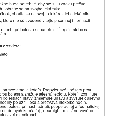
žno bude potrebné, aby ste si ju znovu prečítali.
u, obráťte sa na svojho lekárnika.
činok, obráťte sa na svojho lekára alebo lekárnika.
, ktoré nie sú uvedené v tejto písomnej informácii
dňoch (pri bolesti)
nebudete cítiť lepšie alebo sa
kára.
sa dozviete
:
letol
n, paracetamol a kofeín. Propyfenazón pôsobí proti
oti bolesti a znižuje telesnú teplotu. Kofeín zosilňuje
pri bolestiach hlavy, zmierňuje únavu a zvyšuje duševnú
 hodiny po užití lieku a pretrváva niekoľko hodín.
réne, bolesti pri nachladnutí, pooperačnej a reumatickej
m do dolných končatín) , neuralgii (bolesť nervového
lestivej menštruácii.