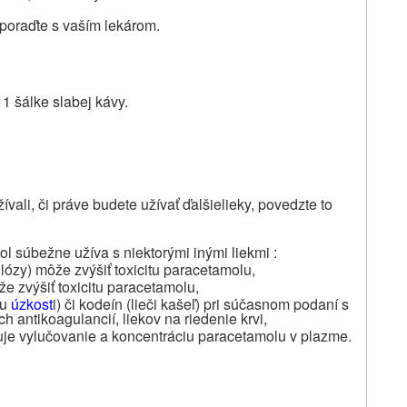
u poraďte s vaším lekárom.
1 šálke slabej kávy.
vali, či práve budete užívať ďalšie
lieky,
povedzte to
l súbežne užíva s niektorými inými liekmi :
ulózy) môže zvýšiť toxicitu paracetamolu,
ôže zvýšiť toxicitu paracetamolu,
bu
úzkost
i) či kodeín (lieči kašeľ) pri súčasnom podaní s
 antikoagulancií, liekov na riedenie krvi,
ňuje vylučovanie a koncentráciu paracetamolu v plazme.