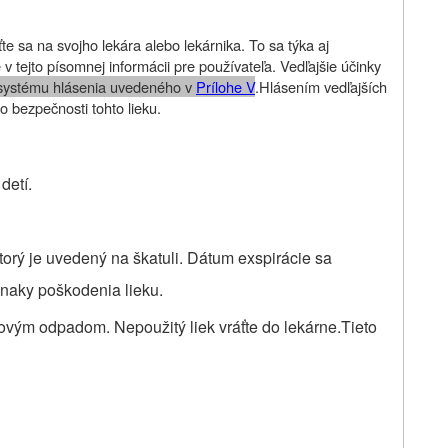
te sa na svojho lekára alebo lekárnika. To sa týka aj
v tejto písomnej informácii pre používateľa. Vedľajšie účinky
systému hlásenia uvedeného v
Prílohe V
.
Hlásením vedľajších
 o bezpečnosti tohto lieku
.
detí.
torý je uvedený na škatuli. Dátum exspirácie sa
znaky poškodenia lieku.
omovým odpadom.
Nepoužitý liek vráťte do lekárne.
Tieto