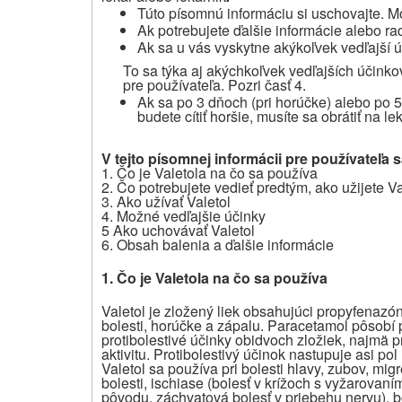
Túto písomnú informáciu si uschovajte. Mo
Ak potrebujete ďalšie informácie alebo rad
Ak sa u vás vyskytne akýkoľvek vedľajší ú
To sa týka aj akýchkoľvek vedľajších účinkov
pre používateľa.
Pozri časť 4.
Ak sa po 3 dňoch (pri horúčke) alebo po 5 
budete cítiť horšie,
musíte sa obrátiť na le
V tejto písomnej informácii pre používateľa 
1. Čo je
Valetol
a na čo sa používa
2. Čo potrebujete vedieť predtým, ako užijete
Va
3. Ako užívať
Valetol
4. Možné vedľajšie účinky
5 Ako uchovávať
Valetol
6. Obsah balenia a ďalšie informácie
1. Čo je
Valetol
a na čo sa používa
Valetol je zložený liek obsahujúci propyfenazó
bolesti, horúčke a zápalu. Paracetamol pôsobí pr
protibolestivé účinky obidvoch zložiek, najmä 
aktivitu. Protibolestivý účinok nastupuje asi pol
Valetol sa používa pri bolesti hlavy, zubov, mig
bolesti, ischiase (bolesť v krížoch s vyžarovaní
pôvodu, záchvatová bolesť v priebehu nervu), bo