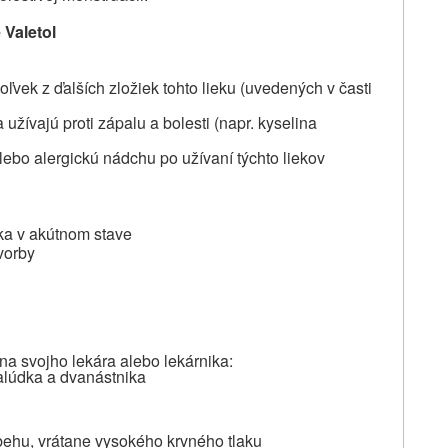
e
Valetol
oľvek z ďalších zložiek tohto lieku
(uvedených v časti
 užívajú proti zápalu a bolesti (napr. kyselina
alebo alergickú nádchu po užívaní týchto liekov
ka v akútnom stave
vorby
 na svojho lekára alebo lekárnika:
žalúdka a dvanástnika
behu, vrátane vysokého krvného tlaku