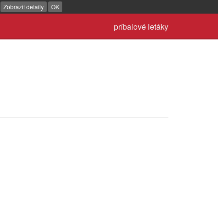
.
Zobrazit detaily
OK
príbalové letáky