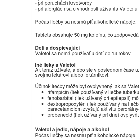
- pri poruchách krvotvorby
- pri alergiách sa o vhodnosti užívania Valetol
Počas liečby sa nesmú piť alkoholické nápoje.
Tableta obsahuje 50 mg kofeínu, čo zodpovedá 
Deti a dospievajúci
Valetol sa nemá používať u detí do 14 rokov
Iné lieky a Valetol
Ak teraz užívate, alebo ste v poslednom čase uží
svojmu lekárovi alebo lekárnikovi.
Účinok liečby môže byť ovplyvnený, ak sa Valeto
rifampicín (liek používaný v liečbe tuberk
fenobarbital (liek užívaný pri epilepsii) m
dextropropoxyfén (liek používaný na lieč
paracetamolom zvyšujú aktivitu perorálnych
probenecid (liek užívaný pri dne) ovplyv
Valetol a jedlo, nápoje a alkohol
Počas liečby sa nesmú piť alkoholické nápoje.