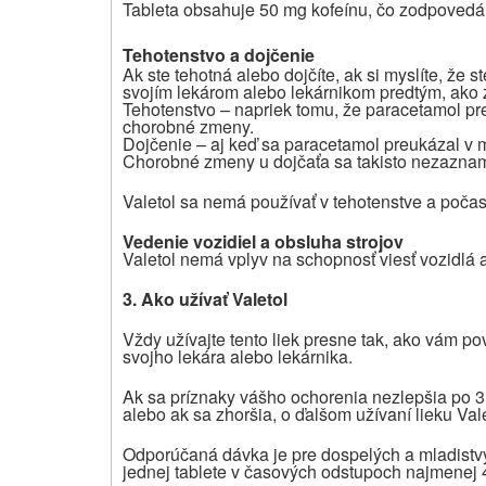
Tableta obsahuje 50 mg kofeínu, čo zodpovedá 
Tehotenstvo a dojčenie
Ak ste tehotná alebo dojčíte, ak si myslíte, že s
svojím lekárom alebo lekárnikom predtým, ako za
Tehotenstvo – napriek tomu, že paracetamol pr
chorobné zmeny.
Dojčenie – aj keď sa paracetamol preukázal v ml
Chorobné zmeny u dojčaťa sa takisto nezaznam
Valetol sa nemá používať v tehotenstve a počas
Vedenie vozidiel a obsluha strojov
Valetol nemá vplyv na schopnosť viesť vozidlá a
3. Ako užívať
V
aletol
Vždy užívajte tento liek presne tak, ako vám pove
svojho lekára alebo lekárnika.
Ak sa príznaky vášho ochorenia nezlepšia po 3 d
alebo ak sa zhoršia,
o ďalšom užívaní lieku Vale
Odporúčaná dávka je pre dospelých a mladistv
jednej tablete v časových odstupoch najmenej 4 