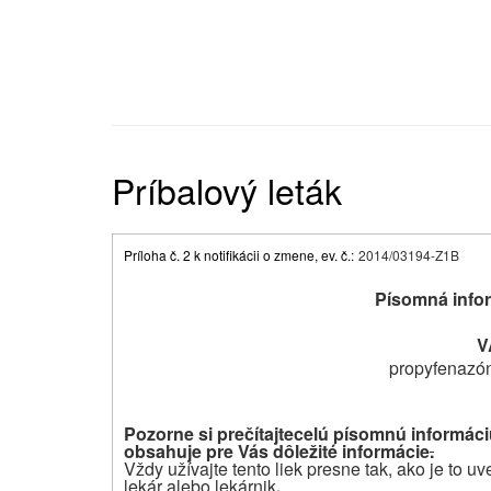
Príbalový leták
Príloha č. 2 k notifikácii o zmene, ev. č.:
2014/03194-Z1B
Písomná infor
V
propyfenazón
Pozorne si prečítajte
celú písomnú informáci
obsahuje pre Vás dôležité informácie
.
Vždy užívajte tento liek presne tak, ako je to 
lekár alebo lekárnik
.