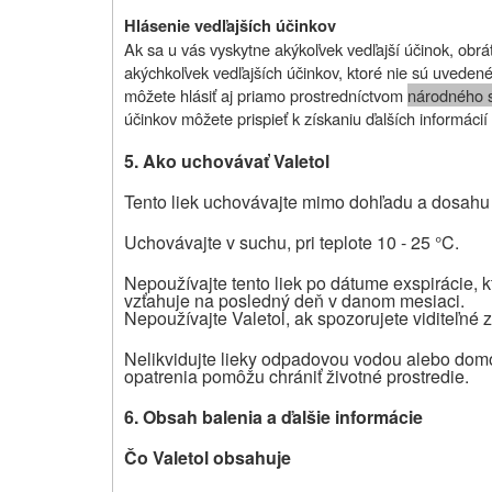
Hlásenie vedľajších účinkov
Ak sa u vás vyskytne akýkoľvek vedľajší účinok, obráť
akýchkoľvek vedľajších účinkov, ktoré nie sú uvedené 
môžete hlásiť aj priamo prostredníctvom
národného 
účinkov môžete prispieť k získaniu ďalších informácií
5. Ako uchovávať Valetol
Tento liek uchovávajte mimo dohľadu a dosahu 
Uchovávajte v suchu, pri teplote 10 - 25 °C.
Nepoužívajte tento liek po dátume exspirácie, k
vzťahuje na posledný deň v danom mesiaci.
Nepoužívajte Valetol, ak spozorujete viditeľné 
Nelikvidujte lieky odpadovou vodou alebo d
opatrenia pomôžu chrániť životné prostredie.
6. Obsah balenia a ďalšie informácie
Čo Valetol obsahuje