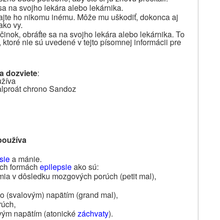
sa na svojho lekára alebo lekárnika.
vajte ho nikomu inému. Môže mu uškodiť, dokonca aj
ako vy.
činok, obráťte sa na svojho lekára alebo lekárnika. To
 ktoré nie sú uvedené v tejto písomnej informácii pre
sa dozviete
:
užíva
Valproát chrono Sandoz
používa
sie
a mánie.
ých formách
epilepsie
ako sú:
mia v dôsledku mozgových porúch (petit mal),
o (svalovým) napätím (grand mal),
rúch,
ovým napätím (atonické
záchvaty
).