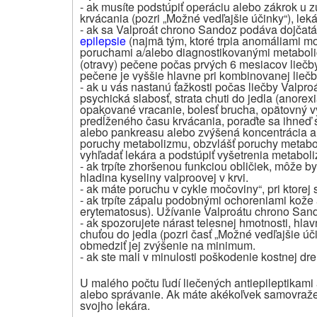
- ak musíte podstúpiť operáciu alebo zákrok u 
krvácania (pozri „Možné vedľajšie účinky“), leká
- ak sa Valproát chrono Sandoz podáva dojčat
epilepsie
(najmä tým, ktoré trpia anomáliami m
poruchami a/alebo diagnostikovanými metabol
(otravy) pečene počas prvých 6 mesiacov liečby,
pečene je vyššie hlavne pri kombinovanej liečbe
- ak u vás nastanú ťažkosti počas liečby Valpr
psychická slabosť, strata chuti do jedla (anorex
opakované vracanie, bolesť brucha, opätovný v
predĺženého času krvácania, poraďte sa ihneď 
alebo pankreasu alebo zvýšená koncentrácia amo
poruchy metabolizmu, obzvlášť poruchy metabo
vyhľadať lekára a podstúpiť vyšetrenia metabol
- ak trpíte zhoršenou funkciou obličiek, môže by
hladina kyseliny valproovej v krvi.
- ak máte poruchu v cykle močoviny“, pri ktorej s
- ak trpíte zápalu podobnými ochoreniami kože
erytematosus). Užívanie Valproátu chrono Sand
- ak spozorujete nárast telesnej hmotnosti, hl
chuťou do jedla (pozri časť „Možné vedľajšie úč
obmedziť jej zvýšenie na minimum.
- ak ste mali v minulosti poškodenie kostnej dr
U malého počtu ľudí liečených antiepileptikami
alebo správanie. Ak máte akékoľvek samovraže
svojho lekára.