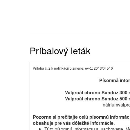
Príbalový leták
Príloha č. 2 k notifikácii o zmene, ev.č.: 2013/04510
Písomná infor
Valproát chrono Sandoz 300 
Valproát chrono Sandoz 500 
nátriumvalpro
Pozorne si prečítajte celú písomnú informáci
obsahuje pre vás dôležité informácie.
Túto písomnú informáciu si uschovajte. Mo