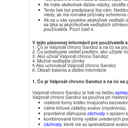
Ak máte akékoľvek ďalšie otázky, obráťte 
Tento liek bol predpísaný iba vám. Nedá
vtedy, ak má rovnaké príznaky ochorenia 
Ak sa u vás vysyktne akýkoľvek vedľajší ú
sa týka aj akýchkoľvek vedĺajších účinkov,
používateľa. Pozri časť 4.
V tejto písomnej informácii pre používateľa 
1. Čo je Valproát chrono Sandoz a na čo sa po
2. Čo potrebujete vedieť predtým, ako užijete 
3. Ako užívať Valproát chrono Sandoz
4. Možné vedľajšie účinky
5 Ako uchovávať Valproát chrono Sandoz
6. Obsah balenia a ďalšie informácie
1. Čo je Valproát chrono Sandoz a na čo sa 
Valproát chrono Sandoz je liek na liečbu
epilep
Valproát chrono Sandoz sa používa pri niektor
niektoré formy krátko trvajúceho bezvedo
náhle kŕčové zášklby svalov (myoklónia),
pravidelné sťahujúce
záchvaty
v spojení s
kombinované formy vyššie uvedených po
záchvaty
, ktoré nie sú sprevádzané sval