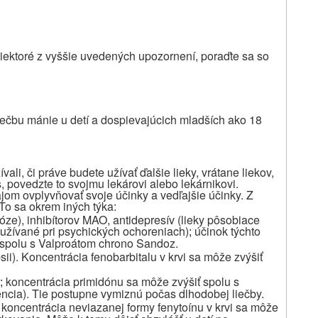
 niektoré z vyššie uvedených upozornení, poraďte sa so
ečbu mánie u detí a dospievajúcich mladších ako 18
ali, či práve budete užívať ďalšie lieky, vrátane liekov,
s, povedzte to svojmu lekárovi alebo lekárnikovi.
jom ovplyvňovať svoje účinky a vedľajšie účinky. Z
To sa okrem iných týka:
hóze), inhibítorov MAO, antidepresív (lieky pôsobiace
á užívané pri psychických ochoreniach)
účinok týchto
;
ú spolu s Valproátom chrono Sandoz.
sii). Koncentrácia fenobarbitalu v krvi sa môže zvýšiť
koncentrácia primidónu sa môže zvýšiť spolu s
;
ncia). Tie postupne vymiznú počas dlhodobej liečby.
koncentrácia neviazanej formy fenytoínu v krvi sa môže