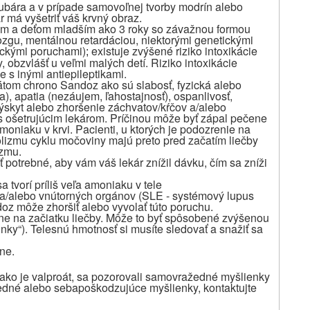
zubára a v prípade samovoľnej tvorby modrín alebo
r má vyšetriť váš krvný obraz.
ám a deťom mladším ako 3 roky so závažnou formou
ozgu, mentálnou retardáciou, niektorými genetickými
ickými poruchami)
existuje zvýšené riziko intoxikácie
;
 obzvlášť u veľmi malých detí. Riziko intoxikácie
 s inými antiepileptikami.
oátom chrono Sandoz ako sú slabosť, fyzická alebo
ia), apatia (nezáujem, ľahostajnosť), ospanlivosť,
ýskyt alebo zhoršenie záchvatov/kŕčov a/alebo
s ošetrujúcim lekárom. Príčinou môže byť zápal pečene
niaku v krvi. Pacienti, u ktorých je podozrenie na
lizmu cyklu močoviny majú preto pred začatím liečby
izmu.
ť potrebné, aby vám váš lekár znížil dávku, čím sa zníži
a tvorí príliš veľa amoniaku v tele
 a/alebo vnútorných orgánov (SLE - systémový lupus
oz môže zhoršiť alebo vyvolať túto poruchu.
avne na začiatku liečby. Môže to byť spôsobené zvýšenou
inky“). Telesnú hmotnosť si musíte sledovať a snažiť sa
ene.
 ako je valproát, sa pozorovali samovražedné myšlienky
dné alebo sebapoškodzujúce myšlienky, kontaktujte