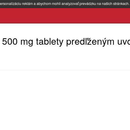
ersonalizáciu reklám a abychom mohli analyzovať prevádzku na našich stránkach
 500 mg tablety predľženým uv