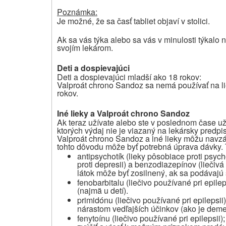
Poznámka:
Je možné, že sa časť tabliet objaví v stolici.
Ak sa vás týka alebo sa vás v minulosti týkalo
svojím lekárom.
Deti a dospievajúci
Deti a dospievajúci mladší ako 18 rokov:
Valproát chrono Sandoz sa nemá používať na li
rokov.
Iné lieky a Valproát chrono Sandoz
Ak teraz užívate alebo ste v poslednom čase užív
ktorých výdaj nie je viazaný na lekársky predpi
Valproát chrono Sandoz a iné lieky môžu navzá
tohto dôvodu môže byť potrebná úprava dávky. 
antipsychotík (lieky pôsobiace proti psyc
proti depresii) a benzodiazepínov (liečiv
látok môže byť zosilnený, ak sa podávaj
fenobarbitalu (liečivo používané pri epilep
(najmä u detí).
primidónu (liečivo používané pri epilepsii)
nárastom vedľajších účinkov (ako je deme
fenytoínu (liečivo používané pri epilepsii)
;