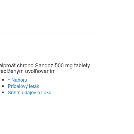
alproát chrono Sandoz 500 mg tablety
redľženým uvoľňovaním
^ Nahoru
Príbalový leták
Súhrn údajov o lieku