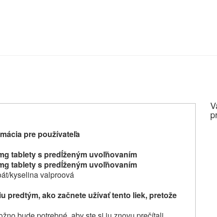
V
p
mácia pre používateľa
mg tablety s predĺženým uvoľňovaním
mg tablety s predĺženým uvoľňovaním
át/kyselina valproová
u predtým, ako začnete užívať tento liek, pretože
žno bude potrebné, aby ste si ju znovu prečítali.