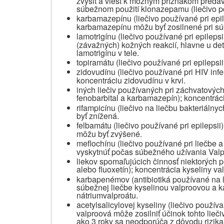
zvýšiť a viesť k možným príznakom predáv
súbežnom použití klonazepamu (liečivo pou
karbamazepínu (liečivo používané pri epi
karbamazepínu môžu byť zosilnené pri s
lamotrigínu (liečivo používané pri epilepsi
(závažných) kožných reakcií, hlavne u de
lamotrigínu v tele.
topiramátu (liečivo používané pri epilepsii
zidovudínu (liečivo používané pri HIV inf
koncentráciu zidovudínu v krvi.
iných liečiv používaných pri záchvatových
fenobarbital a karbamazepín)
koncentráci
;
rifampicínu (liečivo na liečbu bakteriálnyc
byť znížená.
felbamátu (liečivo používané pri epilepsii)
môžu byť zvýšené.
meflochínu (liečivo používané pri liečbe a
vyskytnúť počas súbežného užívania Val
liekov spomaľujúcich činnosť niektorých 
alebo fluoxetín)
koncentrácia kyseliny val
;
karbapenémov (antibiotiká používané na li
súbežnej liečbe kyselinou valproovou a 
nátriumvalproátu.
acetylsalicylovej kyseliny (liečivo používa
valproová môže zosilniť účinok tohto lieči
ako 3 roky sa neodporúča z dôvodu rizika