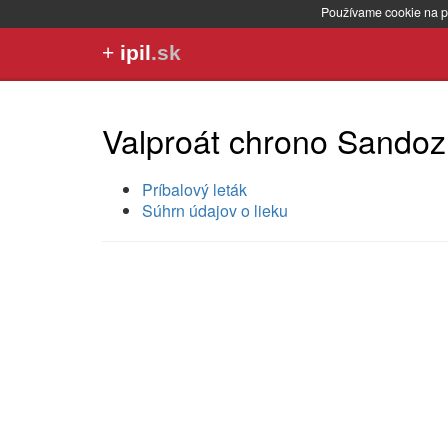
Používame cookie na p
+
ipil
.sk
Valproát chrono Sandoz
Príbalový leták
Súhrn údajov o lieku