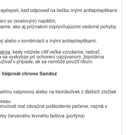
epilepsii, keď odpoveď na liečbu inými antiepileptikami
 ani so (svalovým) napätím,
manie, ako aj príznakmi ovplyvňujúcimi vedomé pohyby.
 alebo v kombinácii s inými antiepileptikami.
ánie
, kedy môžete cítiť veľké vzrušenie, radosť,
a sa vyskytuje pri ochorení nazývanom „bipolárna
ívať v prípade, ak sa nemôže použiť lítium.
te Valproát chrono Sandoz
yselinu valproovú alebo na ktorúkoľvek z ďalších zložiek
reasu
 minulosti mal závažné poškodenie pečene, najmä v
by červeného krvného farbiva (porfýria)