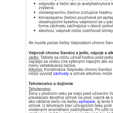
valproátu a liečiv ako je acetylsalicylová
zvýšená.
cholestyramínu (liečivo znižujúce hladinu
klonazepamu (liečivo používané pri epilep
obsahujúcimi kyselinu valproovú sa u paci
forma záchvatu začínajúca v oboch polovi
alkoholu
valproát môže zosilňovať účinky
;
Ak musíte počas liečby Valproátom chrono Sand
Valproát chrono Sandoz a jedlo, nápoje a al
Jedlo:
Tablety sa môžu užívať hodinu pred jedl
zapíjajú sa vodou (nie sýtenými nápojmi ako sú
mieru vstrebávania liečiva.
Alkohol:
Kombinácia Valproátu chrono Sandoz a
môže vyvolať
záchvaty
a účinok alkoholu môže 
Tehotenstvo a dojčenie
Tehotenstvo:
Ženy v plodnom veku sa majú pred užívaním Va
preukázalo škodlivý účinok na plod, najmä ak s
ako väčšina liečiv na liečbu
epilepsie
, aj tento
účinok. U tehotných žien užívajúcich lieky proti 
vrodenými anomáliami (odchýlkami). Po užití ná