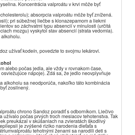
 kyselina. Koncentrácia valproátu v krvi môže byť
 cholesterolu)
absorpcia valproátu môže byť znížená.
;
sii)
pri súbežnej liečbe s klonazepamom a liekmi
;
entov so záchvatmi typu absencií v minulosti (určitá
ciach mozgu) vyskytol stav absencií (strata vedomia).
 alkoholu.
oz užívať kodeín, povedzte to svojmu lekárovi.
kohol
om alebo počas jedla, ale vždy v rovnakom čase,
 osviežujúce nápoje). Zdá sa, že jedlo neovplyvňuje
 alkoholu sa neodporúča, nakoľko táto kombinácia
byť zosilnený.
lproátu chrono Sandoz poradiť s odborníkom. Liečivo
a užívalo počas prvých troch mesiacov tehotenstva. Tak
 liek preukázal v skúšaniach na zvieratách škodlivý
epilepsii je zvýšené riziko narodenia dieťaťa s
triumvalproátu tehotnými ženami sa narodili deti s