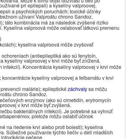
kovania. Môže k tomu dôjsť obzvlášť u detí po
žívané pri epilepsii) a kyseliny valproovej.
lepsii a psychických poruchách
toxické účinky
;
úbežnom užívaní Valproátu chrono Sandoz.
i)
táto kombinácia má za následok zvýšené riziko
;
tí. Kyselina valproová môže oslabovať látkovú premenu
)
ekciách)
kyselina valproová môže zvyšovať
;
 ochoreniach (antiepileptiká ako sú fenytoín,
a kyseliny valproovej v krvi môže byť znížená.
h infekcií). Koncentrácia kyseliny valproovej v krvi môže
koncentrácie kyseliny valproovej a felbamátu v krvi
;
 prevencii malárie)
epileptické
záchvaty
sa môžu
;
proátu chrono Sandoz.
pečeňových enzýmov (ako sú cimetidín, erytromycín
proovej v krvi môže byť zvýšená.
ečbu bakteriálnych infekcií). Je potrebné sa vyhnúť
karbapenémov, pretože môžu oslabiť účinok
né na riedenie krvi alebo proti bolesti)
kyselina
;
va. Súbežné používanie týchto liečiv u detí mladších
 intoxikácie pečene.