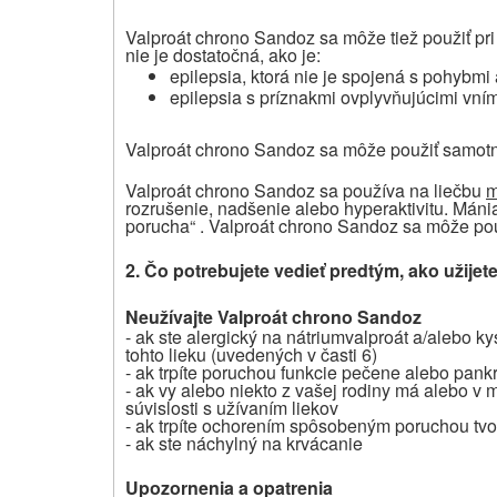
Valproát chrono Sandoz sa môže tiež použiť pri 
nie je dostatočná, ako je:
epilepsia, ktorá nie je spojená s pohybmi
epilepsia s príznakmi ovplyvňujúcimi vní
Valproát chrono Sandoz sa môže použiť samotný
Valproát chrono Sandoz sa používa na liečbu
m
rozrušenie, nadšenie alebo hyperaktivitu. Máni
porucha“ . Valproát chrono Sandoz sa môže použ
2. Čo potrebujete vedieť predtým, ako užije
Neužívajte Valproát chrono Sandoz
- ak ste alergický na nátriumvalproát a/alebo k
tohto lieku (uvedených v časti 6)
- ak trpíte poruchou funkcie pečene alebo pank
- ak vy alebo niekto z vašej rodiny má alebo v
súvislosti s užívaním liekov
- ak trpíte ochorením spôsobeným poruchou tvor
- ak ste náchylný na krvácanie
Upozornenia a opatrenia