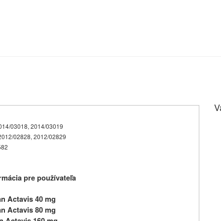
V
 2014/03018, 2014/03019
, 2012/02828, 2012/02829
0582
mácia pre používateľa
an Actavis 40 mg
an Actavis 80 mg
n Actavis 160 mg