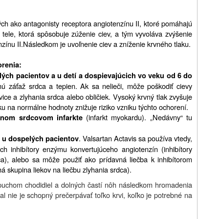
ých ako antagonisty receptora angiotenzínu
II, ktoré pomáhajú
 v tele, ktorá spôsobuje zúženie ciev, a tým vyvoláva zvýšenie
nzínu
II.
Následkom je uvoľnenie ciev a zníženie krvného tlaku.
orenia:
ých pacientov a u detí a dospievajúcich vo veku od 6 do
nú záťaž srdca a tepien. Ak sa nelieči, môže poškodiť cievy
ice a zlyhania srdca alebo obličiek. Vysoký krvný tlak zvyšuje
aku na normálne hodnoty znižuje riziko vzniku týchto ochorení.
(infarkt myokardu). „Nedávny“ tu
vnom srdcovom infarkte
. Valsartan Actavis sa používa vtedy,
 u dospelých pacientov
h inhibítory enzýmu konvertujúceho angiotenzín (inhibítory
ca), alebo sa môže použiť ako prídavná liečba k inhibítorom
á skupina liekov na liečbu zlyhania srdca).
opuchom chodidiel a dolných častí nôh následkom hromadenia
l nie je schopný prečerpávať toľko krvi, koľko je potrebné na