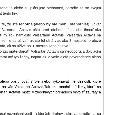
 tehotná alebo ak plánujete otehotnieť, poraďte sa so svojim
 tento liek.
. Lekár
íte, že ste tehotná (alebo by ste mohli otehotnieť)
ať Valsartan Actavis ešte pred otehotnením alebo ihneď ako
ť iný liek namiesto Valsartanu Actavis. Valsartan Actavis sa
nesmie sa užívať, ak ste tehotná viac ako 3 mesiace, pretože
ťa, ak sa užíva po 3. mesiaci tehotenstva.
. Valsartan Actavis sa neodporúča dojčiacim
o začínate dojčiť
rať iný typ liečby, najmä ak je vaše dieťa novorodenec alebo
alebo obsluhovať stroje alebo vykonávať iné činnosti, ktoré
 na vás Valsartan Actavis.
Tak ako mnohé iné lieky, ktoré sa
artan Actavis môže v zriedkavých prípadoch vyvolať závraty a
ašej neznášanlivosti niektorých druhov cukrov, poraďte sa so