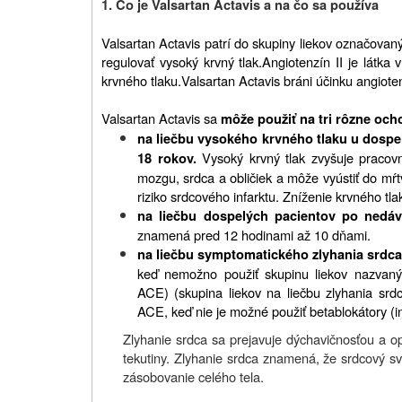
1. Čo je Valsartan Actavis a na čo sa používa
Valsartan Actavis patrí do skupiny liekov označovan
regulovať vysoký krvný tlak.
Angiotenzín
II je látka
krvného tlaku.
Valsartan Actavis bráni účinku angiote
Valsartan Actavis sa
môže použiť na tri rôzne och
na liečbu vysokého krvného tlaku u dospel
Vysoký krvný tlak zvyšuje pracov
18
rokov.
mozgu, srdca a obličiek a môže vyústiť do mŕtv
riziko srdcového infarktu. Zníženie krvného tl
na liečbu dospelých pacientov po nedá
znamená pred 12
hodinami až 10
dňami.
na liečbu symptomatického zlyhania srdca
keď nemožno použiť skupinu liekov nazvanýc
ACE) (skupina liekov na liečbu zlyhania srd
ACE, keď nie je možné použiť betablokátory (in
Zlyhanie srdca sa prejavuje dýchavičnosťou a 
tekutiny. Zlyhanie srdca znamená, že srdcový sva
zásobovanie celého tela.