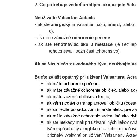
2. Čo potrebuje vedieť predtým, ako užijete Vals
Neužívajte Valsartan Actavis
- ak ste
na valsartan, sóju, arašidy alebo 
alergický
6),
- ak máte
závažné ochorenie pečene
- ak
(je tiež l
ste tehotná
viac ako 3 mesiace
tehotenstva - pozri časť tehotenstvo).
Ak sa Vás niečo z uvedeného týka, neužívajte Va
Buďte zvlášť opatrný pri užívaní Valsartanu Acta
ak máte ochorenie pečene,
ak máte závažné ochorenie obličiek, alebo ak 
ak máte zúženú obličkovú tepnu,
ak vám nedávno transplantovali obličku (dostali
ak sa liečite po srdcovom infarkte alebo pre zl
ak máte závažné ochorenie srdca, iné ako zlyh
ak ste niekedy mali pri užívaní iných liekov (
tváre spôsobený alergickou reakciou označova
príznaky vyskytnú pri užívaní Valsartanu Actav