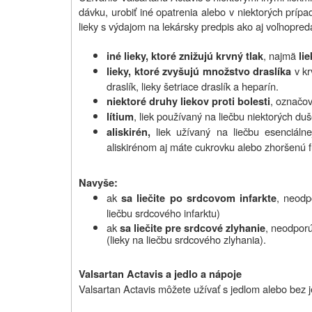
dávku, urobiť iné opatrenia alebo v niektorých prípa
lieky s výdajom na lekársky predpis ako aj voľnopreda
, najmä
iné lieky, ktoré znižujú krvný tlak
li
v k
lieky, ktoré zvyšujú množstvo draslíka
draslík, lieky šetriace draslík a heparín.
, označo
niektoré druhy liekov proti bolesti
, liek používaný na liečbu niektorých d
lítium
liek užívaný na liečbu esenciálne
aliskirén,
aliskirénom aj máte cukrovku alebo zhoršenú fu
Navyše:
ak
, neodp
sa liečite po srdcovom infarkte
liečbu srdcového infarktu)
ak
, neodporú
sa liečite pre srdcové zlyhanie
(lieky na liečbu srdcového zlyhania).
Valsartan Actavis a jedlo a nápoje
Valsartan Actavis môžete užívať s jedlom alebo bez j