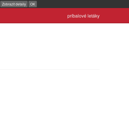
.
Zobrazit detaily
OK
príbalové letáky