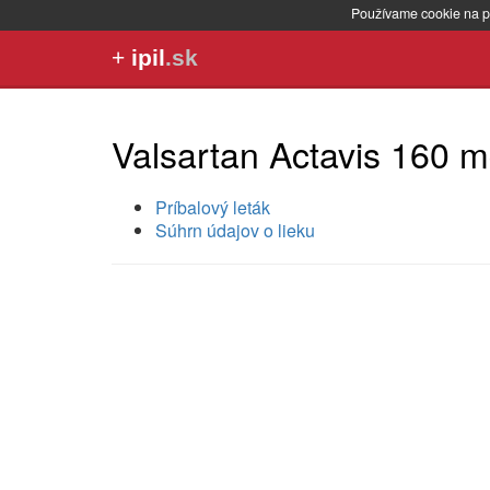
Používame cookie na p
+
ipil
.sk
Valsartan Actavis 160 
Príbalový leták
Súhrn údajov o lieku