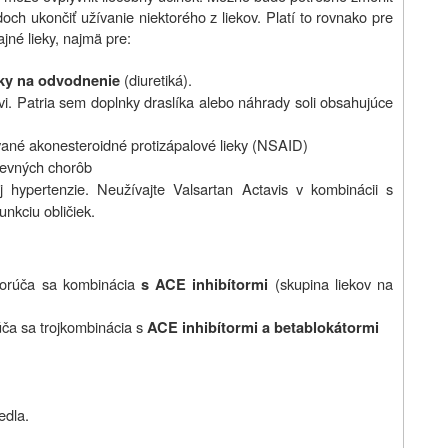
doch ukončiť užívanie niektorého z liekov. Platí to rovnako pre
jné lieky, najmä pre:
(diuretiká).
eky na odvodnenie
rvi. Patria sem doplnky draslíka alebo náhrady soli obsahujúce
vané akonesteroidné protizápalové lieky (NSAID)
uševných chorôb
j hypertenzie. Neužívajte Valsartan Actavis v kombinácii s
nkciu obličiek.
orúča sa kombinácia
(skupina liekov na
s ACE inhibítormi
ča sa trojkombinácia s
ACE inhibítormi a betablokátormi
edla.