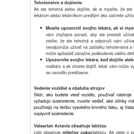
Tehotenstvo a dojčenie
Ak ste tehotná alebo dojčíte, ak si myslíte, že ste
lekárom alebo lekárnikom predtým ako začnete užívať
Musíte upozorniť svojho lekára, ak si mysl
vám zvyčajne poradí, aby ste prestali užív
zistíte, že ste tehotná a odporučí vám užíva
neodporúča užívať na začiatku tehotenstva a 
môže spôsobiť závažne poškodenie vášho dieťa
Upozornite svojho lekára, keď dojčíte aleb
matkám a ak chcete dojčiť, lekár vám môže vyb
sa narodilo predčasne.
Vedenie vozidiel a obsluha strojov
Skôr, ako budete viesť vozidlo, používať nástroje 
vyžadujú sústredenie, musíte vedieť, aké účinky má
používajú na liečbu vysokého krvného tlaku, aj Vals
ovplyvniť sústredenie.
Valsartan Actavis obsahuje laktózu
Liek obsahuje
laktózu. Ak viete o v
mliečny cukor