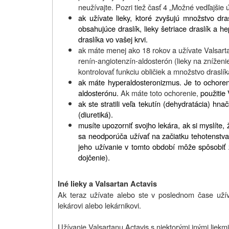
neužívajte. Pozri tiež časť 4 „Možné vedľajšie ú
ak užívate lieky, ktoré zvyšujú množstvo dra
obsahujúce draslík, lieky šetriace draslík a he
draslíka vo vašej krvi.
ak máte menej ako 18 rokov a užívate Valsartan
renín-angiotenzín-aldosterón (lieky na znížen
kontrolovať funkciu obličiek a množstvo draslíka
ak máte hyperaldosteronizmus.
Je to ochoren
aldosterónu.
Ak máte toto ochorenie,
použitie
ak ste stratili veľa tekutín (dehydratácia) h
(diuretiká).
musíte upozorniť svojho lekára, ak si myslíte, 
sa neodporúča užívať na začiatku tehotenstva
jeho užívanie v tomto období môže spôsobiť 
dojčenie).
Iné lieky a Valsartan Actavis
Ak teraz užívate alebo ste v poslednom čase užíva
lekárovi alebo lekárnikovi.
Užívanie Valsartanu Actavis s niektorými inými liek