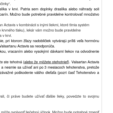
činky“.
slíka v krvi. Patria sem doplnky draslíka alebo náhrady soli
parín.
Možno bude potrebné pravidelne kontrolovať množstvo
 Actavis v kombinácii s inými liekmi, ktoré tlmia systém
ie krvného tlaku), lekár vám možno bude pravidelne
 v krvi.
ie, pri ktorom žľazy nadobličiek vytvárajú príliš veľa hormónu
 Valsartanu Actavis sa neodporúča.
načkou, vracaním alebo vysokými dávkami liekov na odvodnenie
že ste tehotná (
alebo že môžete otehotnieť
).
Valsartan Actavis
 a nesmie sa užívať ani po 3 mesiacoch tehotenstva, pretože
závažné poškodenie vášho dieťaťa (pozri časť Tehotenstvo a
li, či práve budete užívať ďalšie lieky, povedzte to svojmu
mi môže ovplyvniť liečebný účinok. Možno bude potrebné zmeniť