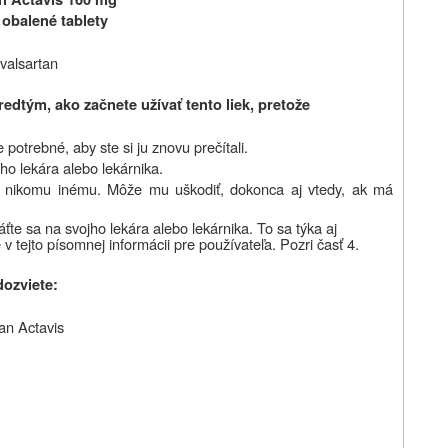
 obalené tablety
valsartan
edtým, ako začnete užívať tento liek, pretože
potrebné, aby ste si ju znovu prečítali.
ho lekára alebo lekárnika.
ho nikomu inému. Môže mu uškodiť, dokonca aj vtedy, ak má
áťte sa na svojho
lekára
alebo
lekárnika. To sa týka aj
v tejto písomnej informácii pre používateľa. Pozri časť 4.
dozviete:
tan Actavis