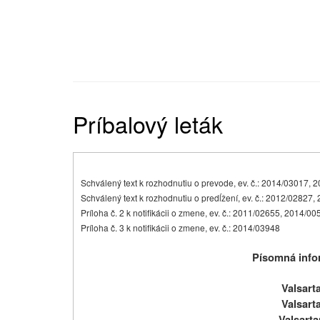
Príbalový leták
Schválený text k rozhodnutiu o prevode, ev. č.: 2014/03017,
Schválený text k rozhodnutiu o predĺžení, ev. č.: 2012/02827
Príloha č. 2 k notifikácii o zmene, ev. č.: 2011/02655, 2014/0
Príloha č. 3 k notifikácii o zmene, ev. č.: 2014/03948
Písomná infor
Valsart
Valsart
Valsarta