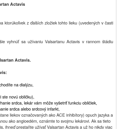
artan Actavis
na ktorúkoľvek z ďalších zložiek tohto lieku (uvedených v časti
epšie vyhnúť sa užívaniu Valsartanu Actavis v rannom štádiu
lsartan Actavis.
vis:
chodíte na dialýzu,
 ste novú obličku),
yhanie srdca, lekár vám môže vyšetriť funkciu obličiek,
anie srdca alebo srdcový infarkt,
vrátane liekov označovaných ako ACE inhibítory) opuch jazyka a
nou ako angioedém, oznámte to svojmu lekárovi. Ak sa tieto
is, ihneď prestaňte užívať Valsartan Actavis a už ho nikdy viac