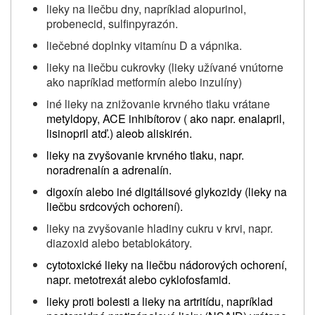
lieky na liečbu dny, napríklad alopurinol,
probenecid, sulfinpyrazón.
liečebné doplnky vitamínu D a vápnika.
lieky na liečbu cukrovky (lieky užívané vnútorne
ako napríklad metformín alebo inzulíny)
iné lieky na znižovanie krvného tlaku vrátane
metyldopy, ACE inhibítorov ( ako napr. enalapril,
lisinopril atď.) aleob aliskirén.
lieky na zvyšovanie krvného tlaku, napr.
noradrenalín a adrenalín.
digoxín alebo iné digitálisové glykozidy (lieky na
liečbu srdcových ochorení).
lieky na
zvyšovanie hladiny cukru
v
krvi,
napr.
diazoxid alebo betablokátory.
cytotoxické lieky na liečbu nádorových ochorení,
napr. metotrexát alebo cyklofosfamid.
lieky proti bolesti a lieky na artritídu, napríklad