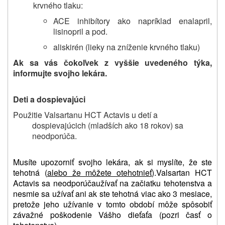
krvného tlaku:
ACE inhibítory ako napríklad enalapril,
lisinopril a pod.
aliskirén (lieky na zníženie krvného tlaku)
Ak sa vás čokoľvek z vyššie uvedeného týka,
informujte svojho lekára.
Deti a dospievajúci
Použitie Valsartanu HCT Actavis u detí a
dospievajúcich (mladších ako 18 rokov) sa
neodporúča.
Musíte upozorniť svojho lekára, ak
si myslíte, že ste
tehotná
(
alebo že môžete otehotnieť
).
Valsartan HCT
Actavis sa neodporúča
užívať
na začiatku tehotenstva a
nesmie sa užívať ani ak ste tehotná viac ako 3 mesiace,
pretože jeho užívanie v tomto období
môže spôsobiť
závažné poškodenie Vášho dieťaťa
(pozri časť o