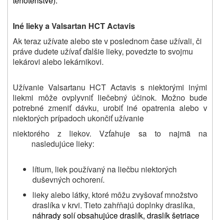
tehotenstve).
Iné lieky a Valsartan HCT Actavis
Ak teraz užívate alebo ste v poslednom čase užívali, či
práve dudete užívať ďalšie lieky, povedzte to svojmu
lekárovi alebo lekárnikovi.
Užívanie Valsartanu HCT Actavis s niektorými inými
liekmi môže ovplyvniť liečebný účinok. Možno bude
potrebné zmeniť dávku, urobiť iné opatrenia alebo v
niektorých prípadoch ukončiť užívanie
niektorého z liekov. Vzťahuje sa to najmä na
nasledujúce lieky:
lítium, liek používaný na liečbu niektorých
duševných ochorení.
lieky alebo látky, ktoré môžu zvyšovať množstvo
draslíka v krvi. Tieto zahŕňajú doplnky draslíka,
náhrady solí obsahujúce draslík, draslík šetriace