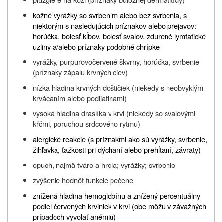
kožné vyrážky so svrbením alebo bez svrbenia, s
niektorým s nasledujúcich príznakov alebo prejavov:
horúčka, bolesť kĺbov, bolesť svalov, zdurené lymfatické
uzliny a/alebo príznaky podobné chrípke
vyrážky, purpurovočervené škvrny, horúčka, svrbenie
(príznaky zápalu krvných ciev)
nízka hladina krvných doštičiek (niekedy s neobvyklým
krvácaním alebo podliatinami)
vysoká hladina draslíka v krvi (niekedy so svalovými
kŕčmi, poruchou srdcového rytmu)
alergické reakcie (s príznakmi ako sú vyrážky, svrbenie,
žihľavka, ťažkosti pri dýchaní alebo prehĺtaní, závraty)
opuch, najmä tváre a hrdla; vyrážky; svrbenie
zvýšenie hodnôt funkcie pečene
znížená hladina hemoglobínu a znížený percentuálny
podiel červených krviniek v krvi (obe môžu v závažných
prípadoch vyvolať anémiu)