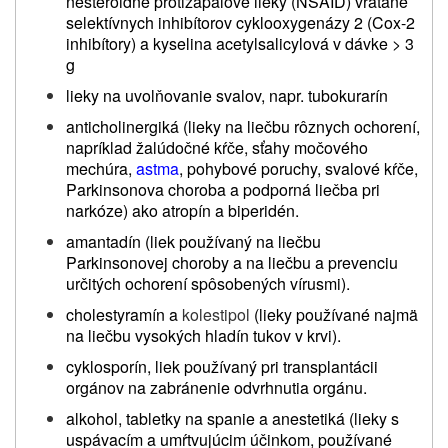
nesteroidné protizápalové lieky (NSAID) vrátane
selektívnych inhibítorov cyklooxygenázy 2 (Cox-2
inhibítory) a kyselina acetylsalicylová v dávke >
3
g
lieky na uvolňovanie svalov, napr. tubokurarín
anticholinergiká (lieky na liečbu rôznych ochorení,
napríklad žalúdočné kŕče, sťahy močového
mechúra,
astma
, pohybové poruchy, svalové kŕče,
Parkinsonova choroba a podporná liečba pri
narkóze) ako atropín a biperidén.
amantadín (liek používaný na liečbu
Parkinsonovej choroby a na liečbu a prevenciu
určitých ochorení spôsobených vírusmi).
cholestyramín a
kolestipol
(lieky
používané najmä
na liečbu vysokých hladín tukov v krvi).
cyklosporín, liek používaný pri transplantácii
orgánov na zabránenie odvrhnutia orgánu.
alkohol, tabletky na spanie a anestetiká (lieky s
uspávacím a umŕtvujúcim účinkom, používané