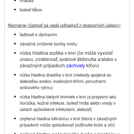
hnačka
bolesť kĺbov
Neznáme (častosť sa nedá odhadnúť z dostupných údajov):
ťažkosti s dýchaním
závažné zníženie tvorby moču
nízka hladina sodíka v krvi (čo môže vyvolať
únavu, zmätenosť, svalové šklbnutia a/alebo v
závažných prípadoch
záchvaty
kŕčov)
nízka hladina draslíka v krvi (niekedy spojená so
slabosťou svalov, svalovými kŕčmi, poruchami
srdcového rytmu)
nízka hladina bielych krviniek v krvi (s prejavmi ako
horúčka, kožné infekcie, bolesť hrdla alebo vredy v
ústach spôsobené infekciami, slabosť)
zvýšená hladina bilirubínu v krvi (ktorá v závažných
prípadoch môže spôsobovať zožltnutie kože a očí)
zvýšená hladina močovinového dusíka a kreatinínu v