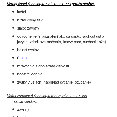
Menej časté (postihujú 1 až 10 z 1 000 používateľov
):
kašeľ
nízky krvný tlak
slabé závraty
odvodnenie (s príznakmi ako sú smäd, suchosť úst a
jazyka, zriedkavé močenie, tmavý moč, suchosť kože)
bolesť svalov
únava
mravčenie alebo strata citlivosti
neostré videnie
zvuky v ušiach (napríklad syčanie, bzučanie)
Veľmi zriedkavé (postihujú menej ako 1 z 10 000
používateľov):
závraty