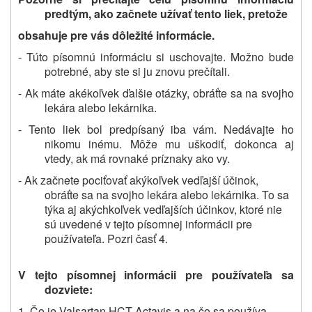
predtým, ako začnete užívať tento liek, pretože
obsahuje pre vás dôležité informácie.
- Túto písomnú informáciu si uschovajte. Možno bude
potrebné, aby ste si ju znovu prečítali.
- Ak máte akékoľvek ďalšie otázky, obráťte sa na svojho
lekára alebo lekárnika.
- Tento liek bol predpísaný iba vám. Nedávajte ho
nikomu inému. Môže mu uškodiť, dokonca aj
vtedy, ak má rovnaké príznaky ako vy.
- Ak začnete pociťovať akýkoľvek vedľajší účinok,
obráťte sa na svojho lekára
alebo
lekárnika. To sa
týka aj akýchkoľvek vedľajších účinkov, ktoré nie
sú uvedené v tejto písomnej informácii pre
používateľa. Pozri časť 4.
V tejto písomnej informácii pre používateľa sa
dozviete:
1. Čo je Valsartan HCT Actavis a na čo sa používa