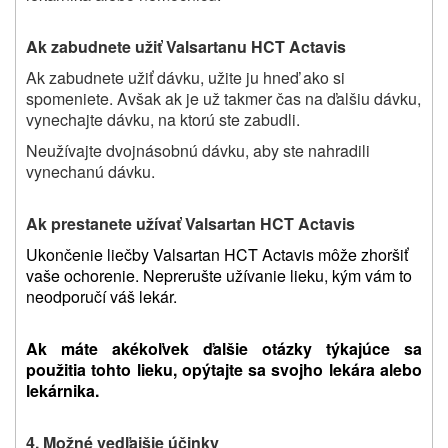
Ak zabudnete užiť
Valsartanu HCT Actavis
Ak zabudnete užiť dávku, užite ju hneď ako si
spomeniete. Avšak ak je už takmer čas na ďalšiu dávku,
vynechajte dávku, na ktorú ste zabudli.
Neužívajte dvojnásobnú dávku, aby ste nahradili
vynechanú dávku.
Ak prestanete užívať
Valsartan HCT Actavis
Ukončenie liečby Valsartan HCT Actavis môže zhoršiť
vaše ochorenie. Neprerušte užívanie lieku, kým vám to
neodporučí váš lekár.
Ak máte akékoľvek ďalšie otázky týkajúce sa
použitia tohto lieku, opýtajte sa svojho lekára alebo
lekárnika.
4. Možné vedľajšie účinky