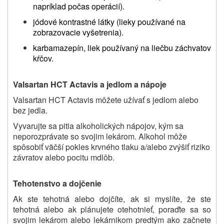
napríklad počas operácií).
jódové kontrastné látky (lieky používané na
zobrazovacie vyšetrenia).
karbamazepín, liek používaný na liečbu záchvatov
kŕčov.
Valsartan HCT Actavis a jedlom a nápoje
Valsartan HCT Actavis môžete užívať s jedlom alebo
bez jedla.
Vyvarujte sa pitia alkoholických nápojov, kým sa
neporozprávate so svojim lekárom. Alkohol môže
spôsobiť väčší pokles krvného tlaku a/alebo zvýšiť riziko
závratov alebo pocitu mdlôb.
Tehotenstvo a dojčenie
Ak ste tehotná alebo dojčíte, ak si myslíte, že ste
tehotná alebo ak plánujete otehotnieť, poraďte sa so
svojim lekárom alebo lekárnikom predtým ako začnete