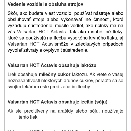
Vedenie vozidiel a
obsluha strojov
Skôr, ako budete viesť vozidlo, používať nástroje alebo
obsluhovať stroje alebo vykonávať iné činnosti, ktoré
vyžadujú sústredenie, musíte vedieť, aké účinky má na
vás
Valsartan HCT Actavis
.
Tak ako mnohé iné lieky,
ktoré sa používajú na liečbu vysokého krvného tlaku, aj
Valsartan HCT Actavis
môže
v zriedkavých prípadoch
vyvolať závraty
a ovplyvniť
sústredenie.
Valsartan HCT Actavis obsahuje laktózu
Liek obsahuje
mliečny cukor
laktózu. Ak viete o vašej
neznášanlivosti niektorých druhov cukrov, poraďte sa so
svojim lekárom ešte pred začatím liečby.
Valsartan HCT Actavis obsahuje lecitín (sóju)
Ak ste precitlivený na arašidy alebo sóju, neužívajte
tento liek.