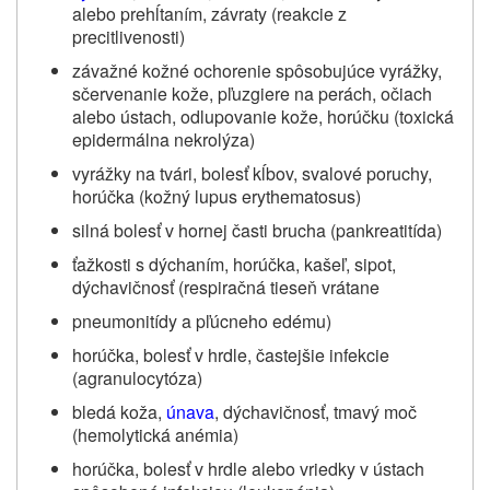
alebo prehĺtaním, závraty (reakcie z
precitlivenosti)
závažné kožné ochorenie spôsobujúce vyrážky,
sčervenanie kože, pľuzgiere na perách, očiach
alebo ústach, odlupovanie kože, horúčku (toxická
epidermálna nekrolýza)
vyrážky na tvári, bolesť kĺbov, svalové poruchy,
horúčka (kožný lupus erythematosus)
silná bolesť v hornej časti brucha (pankreatitída)
ťažkosti s dýchaním, horúčka, kašeľ, sipot,
dýchavičnosť (respiračná tieseň vrátane
pneumonitídy a pľúcneho edému)
horúčka, bolesť v hrdle, častejšie infekcie
(agranulocytóza)
bledá koža,
únava
, dýchavičnosť, tmavý moč
(hemolytická anémia)
horúčka, bolesť v hrdle alebo vriedky v ústach