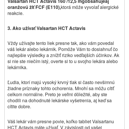
Valsartan HCT Actavis 160 /12,5 mg
obsahuje
aj
oranžovú žlť
FCF (E110),
ktorá môže vyvolať alergické
reakcie.
3. Ako užívať Valsartan HCT Actavis
Vždy užívajte tento liek presne tak, ako vám povedal
váš lekár alebo lekárnik. Pomôže Vám to dosiahnuť čo
najlepšie výsledky a znížiť riziko vedľajších účinkov. Ak
si nie ste niečím istý, overte si to u svojho lekára alebo
lekárnika.
Ľudia, ktorí majú vysoký krvný tlak si často nevšimnú
žiadne príznaky tohto ochorenia. Mnohí sa môžu cítiť
celkom normálne.
Preto je veľmi dôležité, aby ste
chodili na dohodnuté lekárske vyšetrenia, aj keď sa
cítite dobre.
Váš lekár vám presne povie, koľko tabliet Valsartanu
HCT Actavis máte užívať. V závislosti od vašej