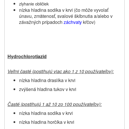
zlyhanie obličiek
nízka hladina sodíka v krvi (čo môže vyvolať
únavu, zmätenosť, svalové šklbnutia a/alebo v
závažných prípadoch
záchvaty
kŕčov)
Hydrochlorotiazid
Veľmi časté (postihujú viac ako 1 z 10 používateľov):
nízka hladina draslíka v krvi
zvýšená hladina tukov v krvi
Časté (postihujú 1 až 10 zo 100 používateľov):
nízka hladina sodíka v krvi
nízka hladina horčíka v krvi