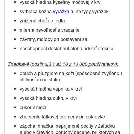
vysoká hladina kyseliny močovej v krvi
svrbiaca kožná
vyrážka
a iné typy vyrážok
znížená chuť do jedla
mierna nevoľnosť a vracanie
závraty, mdloby pri postavení sa
neschopnosť dosiahnuť alebo udržať erekciu
Zriedkavé (postihujú 1 až 10 z 10 000 používateľov):
opuch a pľuzgiere na koži (spôsobené zvýšenou
citlivosťou na slnko)
vysoká hladina vápnika v krvi
vysoká hladina cukru v krvi
cukor v moči
zhoršenie látkovej premeny pri cukrovke
zápcha, hnačka, nepríjemné pocity v žalúdku
alebo v črevách, poruchy pečene, pri ktorých sa