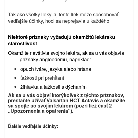
Tak ako všetky lieky, aj tento liek môže spôsobovať
vedľajšie účinky, hoci sa neprejavia u každého.
Niektoré príznaky vyžadujú okamžitú lekársku
starostlivosť
Okamžite navštívte svojho lekára, ak sa u vás objavia
príznaky angioedému, napríklad:
opuch tváre, jazyka alebo hrtana
ťažkosti pri prehĺtaní
žihľavka a ťažkosti s dýchaním
Ak sa u vás objaví ktorýkoľvek z týchto príznakov,
prestaňte užívať Valsartan HCT Actavis a okamžite
sa spojte so svojím lekárom (pozri tiež časť 2
„Upozornenia a opatrenia“).
Ďalšie vedľajšie účinky: