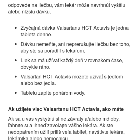
odpovede na liečbu, vám lekár môže navrhnúť vyššiu
alebo nižšiu dávku.
Zvyčajná dávka Valsartanu HCT Actavis je jedna
tableta denne.
Dávku nemeňte, ani neprerušujte liečbu bez toho,
aby ste sa poradili s lekárom.
Liek sa má užívať každý deň v rovnakom čase,
obvykle ráno.
Valsartan HCT Actavis môžete užívať s jedlom
alebo bez jedla.
Tabletu zapite pohárom vody.
Ak užijete viac
Valsartanu HCT Actavis
, ako máte
Ak sa u vás vyskytnú silné závraty a/alebo mdloby,
ľahnite si a ihneď zavolajte vášho lekára. Ak ste
nedopatrením užili príliš veľa tabliet, navštívte lekára,
lekárnika alebo nemocnicu.