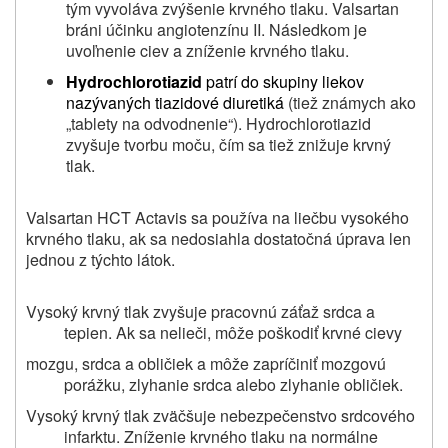
tým vyvoláva zvýšenie krvného tlaku. Valsartan
bráni účinku angiotenzínu II. Následkom je
uvoľnenie ciev a zníženie krvného tlaku.
Hydrochlorotiazid
patrí do skupiny liekov
nazývaných tiazidové diuretiká
(tiež známych ako
„tablety na odvodnenie“). Hydrochlorotiazid
zvyšuje tvorbu moču, čím sa tiež znižuje krvný
tlak.
Valsartan HCT Actavis sa používa na liečbu vysokého
krvného tlaku, ak sa nedosiahla dostatočná úprava len
jednou z týchto látok.
Vysoký krvný tlak zvyšuje pracovnú záťaž srdca a
tepien. Ak sa nelieči, môže poškodiť krvné cievy
mozgu, srdca a obličiek a môže zapríčiniť mozgovú
porážku, zlyhanie srdca alebo zlyhanie obličiek.
Vysoký krvný tlak zväčšuje nebezpečenstvo srdcového
infarktu. Zníženie krvného tlaku na normálne