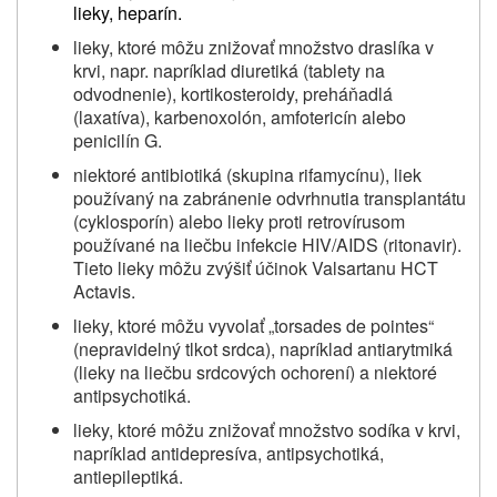
lieky, heparín.
lieky, ktoré môžu znižovať množstvo draslíka v
krvi, napr. napríklad diuretiká (tablety na
odvodnenie), kortikosteroidy, preháňadlá
(laxatíva), karbenoxolón, amfotericín alebo
penicilín
G.
niektoré antibiotiká (skupina rifamycínu), liek
používaný na zabránenie odvrhnutia transplantátu
(cyklosporín) alebo lieky proti retrovírusom
používané na liečbu infekcie HIV/AIDS (ritonavir).
Tieto lieky môžu zvýšiť účinok Valsartanu HCT
Actavis.
lieky, ktoré môžu vyvolať „torsades de pointes“
(nepravidelný tlkot srdca), napríklad antiarytmiká
(lieky na liečbu srdcových ochorení) a niektoré
antipsychotiká.
lieky, ktoré môžu znižovať množstvo sodíka v krvi,
napríklad antidepresíva, antipsychotiká,
antiepileptiká.