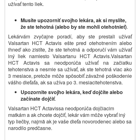
užívať tento liek.
Musíte upozorniť svojho lekára, ak
si myslíte,
že ste
tehotná
(alebo by ste mohli
otehotnieť)
.
Lekár
vám zvyčajne
poradí,
aby ste
prestali užívať
Valsartan HCT Actavis ešte pred otehotnením alebo
ihneď ako zistíte, že ste tehotná a odporučí vám užívať
iný liek
namiesto
Valsartanu HCT Actavis.Valsartan
HCT Actavis
sa neodporúča
užívať
na začiatku
tehotenstva a
nesmie
sa
užívať, ak ste tehotná viac ako
3 mesiace, pretože môže spôsobiť závažné poškodenie
vášho dieťaťa, ak sa
užíva po 3
. mesiacitehotenstva.
Upozornite svojho lekára, keď
dojčíte alebo
začínate
dojčiť
.
Valsartan HCT Actavis
sa neodporúča
dojčiacim
matkám
a
ak
chcete
dojčiť,
lekár vám môže vybrať iný
typ liečby,
najmä ak je vaše dieťa novorodenec alebo sa
narodilo predčasne.