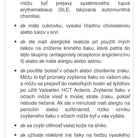
môžu byť prejavy
systémového lupus
erythematosus (SLE, takzvaná autoimunitná
choroba).
ak máte cukrovku, vysokú hladinu cholesterolu
alebo tukov v krvi.
ak ste mali alergické reakcie pri použití
iných
liekov na
zníženie krvného tlaku, ktoré patria do
tejto skupiny
(antagonisty receptorov angiotenzínu
II) alebo ak máte alergiu alebo astmu.
ak pocítite bolesť v očiach alebo zhoršenie zraku.
Môžu to byť príznaky zvýšenia tlaku vo vašom oku
a môžu sa prejaviť do niekoľkých hodín až týždňov
po užití Valsartan HCT Actavis. Zvýšenie tlaku v
očiach môže viesť k trvalej strate zraku, pokiaľ
nebude liečené. Ak ste v minulosti mali alergiu na
penicilín alebo sulfónamid, riziko vzniku
zvýšeného tlaku v očiach môže byť u vás vyššie.
ak sa zvýši citlivosť vašej kože na slnko.
ak užívate niektoré iné lieky na liečbu vysokého