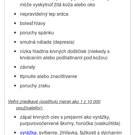
môže vyskytnúť žltá koža alebo oko
nepravidelný tep srdca
bolesť hlavy
poruchy spánku
smutná nálada (depresia)
nízka hladina krvných doštičiek (niekedy s
krvácaním alebo podliatinami pod kožou)
závraty
tŕpnutie alebo znecitlivenie
poruchy zraku
Veľmi zriedkavé (postihujú menej ako 1 z 10 000
používateľov):
zápal krvných ciev s prejavmi ako vyrážky,
purpurovočervené škvrny, horúčka (vaskulitída)
vyrážka
, svrbenie, žihľavka, ťažkosti s dýchaním