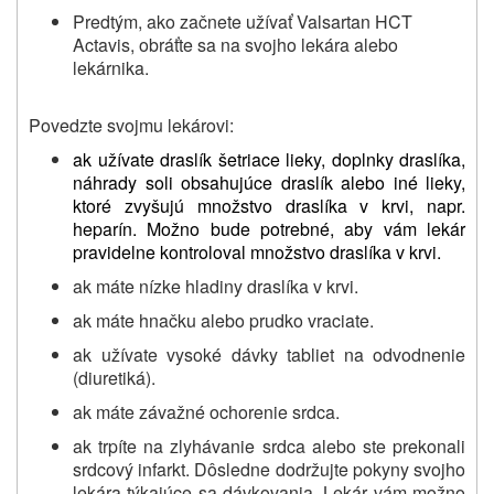
Predtým, ako začnete užívať Valsartan HCT
Actavis, obráťte sa na svojho lekára alebo
lekárnika.
Povedzte svojmu lekárovi:
ak užívate draslík šetriace lieky, doplnky draslíka,
náhrady soli obsahujúce draslík alebo iné lieky,
ktoré zvyšujú množstvo draslíka v krvi, napr.
heparín.
Možno bude potrebné, aby vám lekár
pravidelne kontroloval množstvo draslíka v krvi.
ak máte nízke hladiny draslíka v krvi.
ak máte hnačku alebo prudko vraciate.
ak užívate vysoké dávky tabliet na odvodnenie
(diuretiká).
ak máte závažné ochorenie srdca.
ak trpíte na zlyhávanie srdca alebo ste prekonali
srdcový infarkt. Dôsledne dodržujte pokyny svojho
lekára týkajúce sa dávkovania. Lekár vám možno