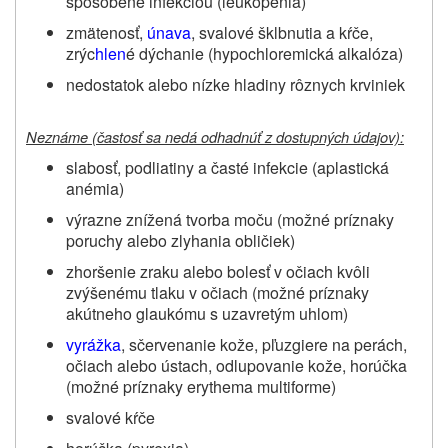
spôsobené infekciou (leukopénia)
zmätenosť,
únava
, svalové šklbnutia a kŕče,
zrýc
hlen
é dýchanie (hypochloremická alkalóza)
nedostatok alebo nízke hladiny rôznych krviniek
Neznáme (častosť sa nedá odhadnúť z dostupných údajov):
slabosť, podliatiny a časté infekcie (aplastická
anémia)
výrazne znížená tvorba moču (možné príznaky
poruchy alebo zlyhania obličiek)
zhoršenie zraku alebo bolesť v očiach kvôli
zvýšenému tlaku v očiach (možné príznaky
akútneho glaukómu s uzavretým uhlom)
vyrážka
, sčervenanie kože, pľuzgiere na perách,
očiach alebo ústach, odlupovanie kože, horúčka
(možné príznaky erythema multiforme)
svalové kŕče