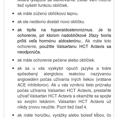
tiež vyšetrí funkciu obličiek.
ak máte zúženú obličkovú tepnu.
ak ste nedávno
dostali novú obličku.
ak trpíte na
hyperaldosteronizmus.
Je to
ochorenie,
pri ktorom nadobličkové žľazy tvoria
príliš veľa hormónu aldosterónu..
Ak máte toto
ochorenie,
použitie Valsartanu HCT Actavis sa
neodporúča.
ak máte ochorenie pečene alebo obličiek.
ak sa u vás vyskytol opuch jazyka a tváre
spôsobený alergickou reakciou nazývanou
angioedém počas užívania iných liekov (vrátane
ACE inhibítorov). Ak u vás vzniknú tieto príznaky
počas užívania Valsartan HCT Actavis, prestaňte
užívať Valsartan HCT Actavis a okamžite sa spojte
so svojím lekárom. Valsartan HCT Actavis už
nikdy znovu neužite. Pozri tiež časť 4.
ak máte
horúčku, vyrážky alebo bolesť
kĺbov,
čo