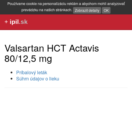
Používame cookie na personalizáciu reklám a abychom mohli analyzovať
prevádzku na našich stránkach.
Zobrazit detaily
OK
+
ipil
.sk
Valsartan HCT Actavis
80/12,5 mg
Príbalový leták
Súhrn údajov o lieku