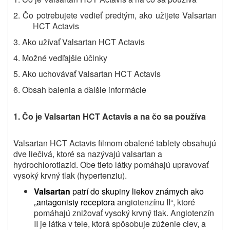
2. Čo potrebujete vedieť predtým, ako užijete Valsartan
HCT Actavis
3. Ako užívať Valsartan HCT Actavis
4. Možné vedľajšie účinky
5. Ako uchovávať Valsartan HCT Actavis
6.
Obsah balenia a ďalšie
informácie
1. Čo je Valsartan HCT Actavis a na čo sa používa
Valsartan HCT Actavis filmom obalené tablety obsahujú
dve liečivá, ktoré sa nazývajú valsartan a
hydrochlorotiazid. Obe tieto látky pomáhajú upravovať
vysoký krvný tlak (hypertenziu).
Valsartan
patrí do skupiny liekov známych ako
„antagonisty receptora
angiotenzínu II“, ktoré
pomáhajú znižovať vysoký krvný tlak. Angiotenzín
II je látka v tele, ktorá spôsobuje zúženie ciev, a