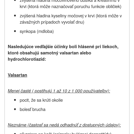
krvi (ktorá môže naznačovať poruchu funkcie obličiek)
zvýšená hladina kyseliny močovej v krvi (ktorá môže v
závažných prípadoch vyvolať dnu)
synkopa (mdloba)
Nasledujúce vedľajšie účinky boli hlásené pri liekoch,
ktoré obsahujú samotný valsartan alebo
hydrochlorotiazid:
Valsartan
Menej časté ( postihujú 1 až 10 z 1 000 používateľov):
pocit, že sa krúti okolie
bolesť brucha
Neznáme (častosť sa nedá odhadnúť z dostupných údajov):
pľuzgiere na koži (príznaky bulóznej dermatitídy)