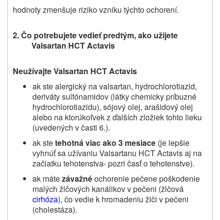
hodnoty zmenšuje riziko vzniku týchto ochorení.
2. Čo potrebujete vedieť predtým, ako užijete
Valsartan HCT Actavis
Neužívajte Valsartan HCT Actavis
ak ste alergický na valsartan, hydrochlorotiazid,
deriváty sulfónamidov (látky chemicky príbuzné
hydrochlorotiazidu), sójový olej, arašidový olej
alebo na ktorúkoľvek z ďalších zložiek tohto lieku
(uvedených v časti 6.).
ak ste
tehotná viac ako 3 mesiace
(je lepšie
vyhnúť sa užívaniu Valsartanu HCT Actavis aj na
začiatku tehotenstva- pozri časť o tehotenstve).
ak máte
závažné
ochorenie pečene poškodenie
malých žlčových kanálikov v pečeni (žlčová
cirhóza
), čo vedie k hromadeniu žlči v pečeni
(cholestáza).