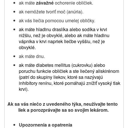
ak máte
závažné
ochorenie obličiek.
ak nemôžete tvoriť moč (anúria).
ak vás liečia pomocou umelej obličky.
ak máte hladinu draslíka alebo sodíka v krvi
nižšiu, než je obvyklé, alebo ak máte hladinu
vápnika v krvi napriek liečbe vyššiu, než je
obvyklé.
ak máte dnu.
ak máte diabetes mellitus (cukrovku) alebo
poruchu funkcie obličiek a ste liečený aliskirénom
(patrí do skupiny liekov, ktoré sa nazývajú
inhibítory renínu, ktoré pomáhajú znížiť vysoký tlak
krvi).
Ak sa vás niečo z uvedeného týka, neužívajte tento
liek a porozprávajte sa so svojim lekárom.
Upozornenia a opatrenia