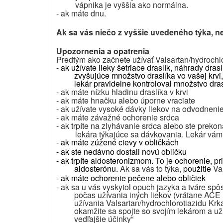
vápnika je vyššia ako normálna.
- ak máte dnu.
Ak sa vás niečo z vyššie uvedeného týka, neu
Upozornenia a opatrenia
Predtým ako začnete užívať Valsartan/hydrochlor
-
ak užívate lieky šetriace draslík, náhrady dras
zvyšujúce množstvo draslíka vo vašej krvi,
lekár pravidelne kontroloval množstvo dras
- ak máte nízku hladinu draslíka v krvi
- ak máte hnačku alebo úporne vraciate
- ak užívate vysoké dávky liekov na odvodnenie 
- ak máte závažné ochorenie srdca
- ak trpíte na zlyhávanie srdca alebo ste preko
lekára týkajúce sa dávkovania. Lekár vám 
-
ak máte zúžené cievy v obličkách
- ak ste nedávno dostali novú obličku
- ak trpíte aldosteronizmom.
To je ochorenie, pr
aldosterónu.
Ak sa vás to týka,
použitie
Va
- ak máte ochorenie pečene alebo obličiek
- ak sa u vás vyskytol opuch jazyka a tváre s
počas užívania iných liekov (vrátane ACE i
užívania
Valsartan/hydrochlorotiazidu Krk
okamžite sa spojte so svojím lekárom a už
vedľajšie účinky“