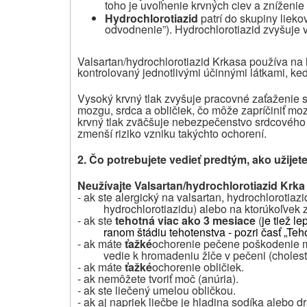
toho je uvoľnenie krvných ciev a zníženie
Hydrochlorotiazid
patrí do skupiny lieko
odvodnenie”). Hydrochlorotiazid zvyšuje v
Valsartan/hydrochlorotiazid Krka
sa používa na 
kontrolovaný jednotlivými účinnými látkami, ke
Vysoký krvný tlak zvyšuje pracovné zaťaženie s
mozgu, srdca a obličiek, čo môže zapríčiniť mo
krvný tlak zväčšuje nebezpečenstvo srdcového 
zmenší riziko vzniku takýchto ochorení.
2. Čo potrebujete vedieť predtým, ako užijet
Neužívajte Valsartan/hydrochlorotiazid Krka
- ak ste alergický na valsartan, hydrochlorotia
hydrochlorotiazidu) alebo na ktorúkoľvek z
- ak ste
tehotná viac ako 3 mesiace
(
je tiež l
ranom štádiu tehotenstva - pozri časť „Teh
- ak máte
ťažké
ochorenie pečene
poškodenie m
vedie k hromadeniu žlče v pečeni (cholest
- ak máte
ťažké
ochorenie obličiek.
- ak
nemôžete tvoriť moč (anúria).
- ak ste liečený umelou obličkou.
- ak aj napriek liečbe je hladina sodíka alebo d