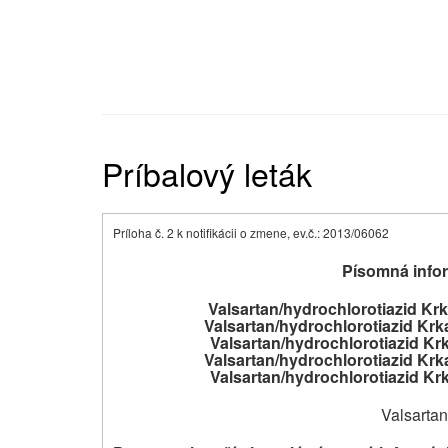
Príbalový leták
Príloha č. 2 k notifikácii o zmene, ev.č.: 2013/06062
Písomná infor
Valsartan/hydrochlorotiazid Kr
Valsartan/hydrochlorotiazid Krk
Valsartan/hydrochlorotiazid Kr
Valsartan/hydrochlorotiazid Krk
Valsartan/hydrochlorotiazid Kr
Valsartan