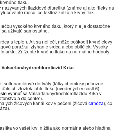
 krvného tlaku.
v nazývaných tiazidové diuretiká (známe aj ako “lieky na
ylučovanie moču, čo taktiež znižuje krvný tlak.
liečbu vysokého krvného tlaku, ktorý nie je dostatočne
ď sa užívajú samostatne.
rdca a tepien. Ak sa nelieči, môže poškodiť krvné cievy
zgovú porážku, zlyhanie srdca alebo obličiek. Vysoký
infarktu. Zníženie krvného tlaku na normálne hodnoty
e Valsartan/hydrochlorotiazid Krka
zid, sulfonamidové deriváty (látky chemicky príbuzné
 ďalších zložiek tohto lieku (uvedených v časti 6).
epšie vyhnúť sa
Valsartan/hydrochlorotiazidu Krka
v
otenstvo a dojčenie“).
alých žlčových kanálikov v pečeni (žlčová
cirhóza
), čo
áza).
raslíka vo vašej krvi nižšia ako normálna alebo hladina