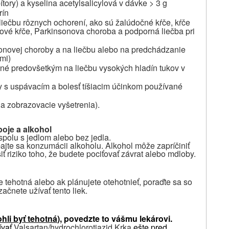
tory) a kyselina acetylsalicylová v dávke > 3 g
rín
 liečbu rôznych ochorení, ako sú žalúdočné kŕče, kŕče
alové kŕče, Parkinsonova choroba a podporná liečba pri
sonovej choroby a na liečbu alebo na predchádzanie
mi)
vané predovšetkým na liečbu vysokých hladín tukov v
eky s uspávacím a bolesť tíšiacim účinkom používané
na zobrazovacie vyšetrenia)
.
poje a alkohol
spolu s jedlom alebo bez jedla.
jte sa konzumácii alkoholu. Alkohol môže zapríčiniť
ť riziko toho, že budete pociťovať závrat alebo mdloby.
te tehotná alebo ak plánujete otehotnieť, poraďte sa so
začnete užívať
tento
liek.
hli byť tehotná
), povedzte to vášmu lekárovi.
ívať
Valsartan/hydrochlorotiazid Krka
ešte pred