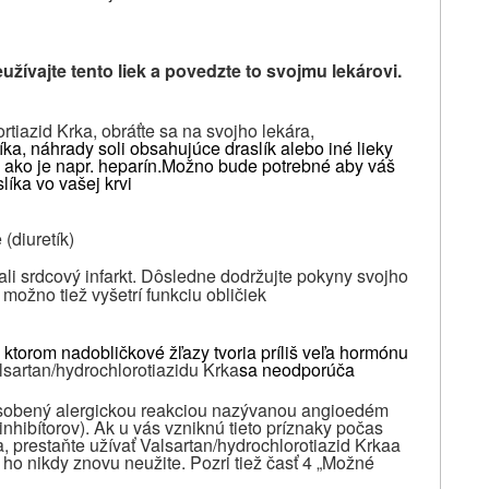
žívajte tento liek a povedzte to svojmu lekárovi.
tiazid Krka, obráťte sa na svojho lekára,
líka, náhrady soli obsahujúce draslík alebo iné lieky
 ako je napr. heparín.
Možno bude potrebné aby váš
líka vo vašej krvi
(diuretík)
nali srdcový infarkt. Dôsledne dodržujte pokyny svojho
možno tiež vyšetrí funkciu obličiek
i ktorom nadobličkové žľazy tvoria príliš veľa hormónu
lsartan/hydrochlorotiazidu Krka
sa neodporúča
pôsobený alergickou reakciou nazývanou angioedém
nhibítorov). Ak u vás vzniknú tieto príznaky počas
a
, prestaňte užívať
Valsartan/hydrochlorotiazid Krka
a
 ho nikdy znovu neužite. Pozri tiež časť 4 „Možné