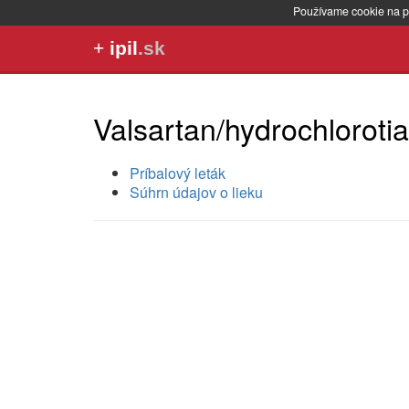
Používame cookie na p
+
ipil
.sk
Valsartan/hydrochloroti
Príbalový leták
Súhrn údajov o lieku