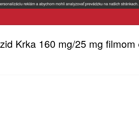
ersonalizáciu reklám a abychom mohli analyzovať prevádzku na našich stránkach
azid Krka 160 mg/25 mg filmom 