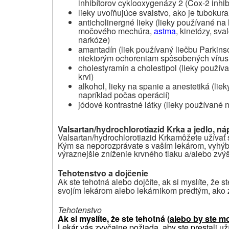
inhibítorov cyklooxygenázy 2 (Cox-2 inhibí
lieky uvoľňujúce svalstvo, ako je tubokura
anticholinergné lieky (lieky používané na
močového mechúra,
astma
, kinetózy, sv
narkóze)
amantadín (liek používaný liečbu Parkin
niektorým ochoreniam spôsobených vírus
cholestyramín a cholestipol (lieky použí
krvi)
alkohol, lieky na spanie a anestetiká (li
napríklad počas operácií)
jódové kontrastné látky (lieky používané 
Valsartan/hydrochlorotiazid Krka a jedlo, ná
Valsartan/hydrochlorotiazid Krka
môžete užívať 
Kým sa neporozprávate s vaším lekárom, vyhýba
výraznejšie zníženie krvného tlaku a/alebo zvýši
Tehotenstvo a dojčenie
Ak ste tehotná alebo dojčíte, ak si myslíte, že s
svojím lekárom alebo lekárnikom predtým, ako 
Tehotenstvo
Ak si myslíte, že ste tehotná (
alebo by ste mo
Lekár vás zvyčajne požiada, aby ste prestali už