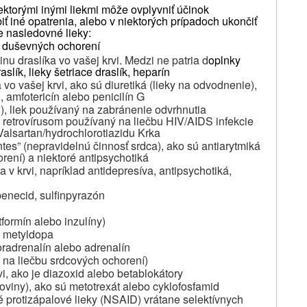
ektorými inými liekmi môže ovplyvniť účinok
 iné opatrenia, alebo v niektorých prípadoch ukončiť
e nasledovné lieky:
ch duševných ochorení
dinu draslíka vo vašej krvi. Medzi ne patria d
oplnky
slík, lieky šetriace draslík, heparín
a vo vašej krvi, ako sú diuretiká (lieky na odvodnenie),
n
,
amfotericín
alebo
penicilín
G
),
liek používaný na zabránenie odvrhnutia
ti retrovírusom používaný
na liečbu
HIV/AIDS
infekcie
Valsartan/hydrochlorotiazidu Krka
ntes” (nepravidelnú činnosť srdca), ako sú antiarytmiká
rení) a niektoré antipsychotiká
 v krvi, napríklad antidepresíva, antipsychotiká,
obenecid, sulfinpyrazón
formín alebo inzulíny)
je metyldopa
oradrenalín alebo adrenalín
y na liečbu srdcových ochorení)
vi, ako je diazoxid alebo betablokátory
koviny), ako sú metotrexát alebo cyklofosfamid
né protizápalové lieky (NSAID) vrátane selektívnych