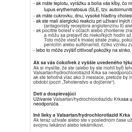
- ak máte teplotu, vyrážku a bolia vás kĺby, č
lupus erythematosus (SLE, tzv. autoimuni
- ak máte cukrovku, dnu, vysoké hladiny choleste
- ak ste mali alergickú reakciu pri užívaní iných
(
antagonisty receptora angiotenzínu II) al
-
ak pocítite bolesť v očiach alebo zhoršenie z
a môžu sa prejaviť do niekoľkých hodín až 
Toto môže viesť k trvalej strate zraku, pok
penicilín alebo sulfónamid, riziko vzniku 
- lebo to môže zvýšiť citlivosť pokožky na slnko.
Ak sa vás čokoľvek z vyššie uvedeného týka
Ak si myslíte, že ste (alebo by ste mohli byť) t
Valsartan/hydrochlorotiazid Krka
sa neodporúča
ak ste tehotná viac ako 3 mesiace, pretože by 
období (pozri „Tehotenstvo a dojčenie“).
Deti a dospievajúci
Užívanie
Valsartan/hydrochlorotiazidu Krka
sa u
neodporúča.
Iné lieky a Valsartan/hydrochlorotiazid Krka
Ak teraz užívate alebo ste v poslednom čase uží
svojmu lekárovi alebo lekárnikovi.