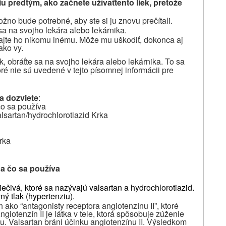
iu predtým, ako začnete užívať
tento liek, pretože
žno bude potrebné, aby ste si ju znovu prečítali.
sa na svojho lekára alebo lekárnika.
vajte ho nikomu inému. Môže mu uškodiť, dokonca aj
ako vy.
k, obráťte sa na svojho lekára alebo lekárnika. To sa
oré nie sú uvedené v tejto písomnej informácii pre
sa dozviete
:
čo sa používa
lsartan/hydrochlorotiazid Krka
rka
na čo sa používa
ečivá, ktoré sa nazývajú valsartan a hydrochlorotiazid.
ný tlak (hypertenziu).
 ako “antagonisty receptora angiotenzínu II”, ktoré
giotenzín II je látka v tele, ktorá spôsobuje zúženie
u. Valsartan bráni účinku angiotenzínu II. Výsledkom