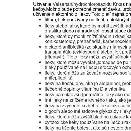
Užívanie
Valsartan/hydrochlorotiazidu Krka
s ni
liečby.
Možno bude potrebné zmeniť dávku, urobiť
užívanie niektorého z liekov.
Toto p
latí najmä pr
lítium, liek používaný na liečbu niektorý
lieky alebo látky, ktoré by mohli zvýšiťhla
draslíka alebo náhrady soli obsahujúce dra
lieky, ktoré by mohli znížiť hladinu draslík
kortikosteroidy, preháňadlá,
karbenoxoló
niektoré antibiotiká
(zo skupiny
rifamycínu
transplantátu
(
cyklosporín)
alebo
liek pro
(
ritonavir).
Tieto lieky
môžu zvýšiť
účinok
lieky, ktoré môžu vyvolať „torsades de poi
(lieky používané na liečbu srdcových ocho
lieky, ktoré môžu znižovať množstvo sodíka
antiepileptiká
lieky na liečbu dny, ako je alopurinol, pr
liečebné doplnky vitamínu D a vápnika
lieky na cukrovku (perorálne lieky ako met
iné lieky na zníženie krvného tlaku, ako 
lieky na zvýšenie krvného tlaku, ako sú n
digoxín alebo iné
srdcové
glykozidy (liek
lieky, ktoré môžu zvýšiť hladinu cukru v kr
cytotoxické lieky (používané na liečbu ra
lieky na tíšenie bolesti, ako sú nesteroid