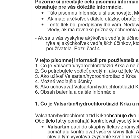
Pozorne si prečítajte celú písomnú informác
obsahuje pre vás dôležité informácie.
Túto písomnú informáciu si uschovajte. Mo
Ak máte akékoľvek ďalšie otázky, obráťte 
Tento liek bol predpísaný iba vám. Nedá
vtedy, ak má rovnaké príznaky ochorenia 
- Ak sa u vás vyskytne akýkoľvek vedľajší účino
týka aj akýchkoľvek vedľajších účinkov, kt
používateľa. Pozri časť 4.
V tejto písomnej informácii pre používateľa 
1. Čo je
Valsartan/hydrochlorotiazid Krka
a na 
2. Čo potrebujete vedieť predtým, ako užijete
Va
3. Ako užívať
Valsartan/hydrochlorotiazid Krka
4. Možné vedľajšie účinky
5. Ako uchovávať
Valsartan/hydrochlorotiazid K
6. Obsah balenia a ďalšie informácie
1. Čo je Valsartan/hydrochlorotiazid Krka a 
Valsartan/hydrochlorotiazid Krka
obsahuje dve li
Obe tieto látky pomáhajú kontrolovať vysoký krv
Valsartan
patrí do skupiny liekov známych
pomáhajú kontrolovať vysoký krvný tlak. An
ciev a tým vyvoláva zvýšenie krvného tlak