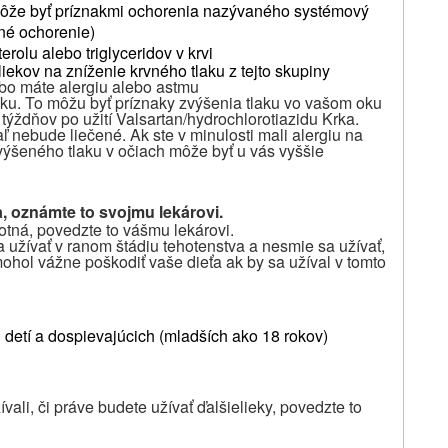
o môže byť príznakmi ochorenia nazývaného systémový
tné ochorenie)
rolu alebo triglyceridov v krvi
 liekov na zníženie krvného tlaku z tejto skupiny
ebo máte alergiu alebo astmu
raku. To môžu byť príznaky zvýšenia tlaku vo vašom oku
týždňov po užití
Valsartan/hydrochlorotiazidu Krka
.
iaľ nebude liečené. Ak ste v minulosti mali alergiu na
zvýšeného tlaku v očiach môže byť u vás vyššie
, oznámte to svojmu lekárovi.
ehotná, povedzte to vášmu lekárovi.
 užívať v ranom štádiu tehotenstva a nesmie sa užívať,
mohol vážne poškodiť vaše dieťa ak by sa užíval v tomto
 detí a dospievajúcich (mladších ako 18 rokov)
vali, či práve budete užívať ďalšie
lieky,
povedzte
to