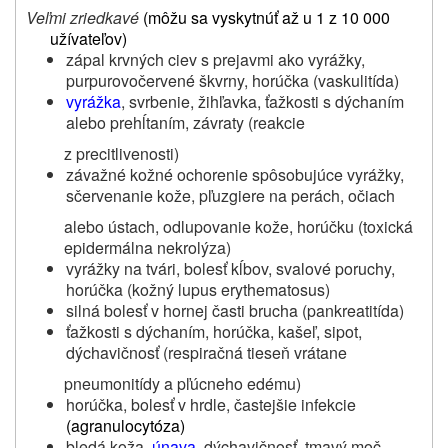
Veľmi zriedkavé
(môžu sa vyskytnúť až u 1 z 10 000
užívateľov)
zápal krvných ciev s prejavmi ako vyrážky,
purpurovočervené škvrny, horúčka (vaskulitída)
vyrážka
, svrbenie, žihľavka, ťažkosti s dýchaním
alebo prehĺtaním, závraty (reakcie
z precitlivenosti)
závažné kožné ochorenie spôsobujúce vyrážky,
sčervenanie kože, pľuzgiere na perách, očiach
alebo ústach, odlupovanie kože, horúčku (toxická
epidermálna nekrolýza)
vyrážky na tvári, bolesť kĺbov, svalové poruchy,
horúčka (kožný lupus erythematosus)
silná bolesť v hornej časti brucha (pankreatitída)
ťažkosti s dýchaním, horúčka, kašeľ, sipot,
dýchavičnosť (respiračná tieseň vrátane
pneumonitídy a pľúcneho edému)
horúčka, bolesť v hrdle, častejšie infekcie
(agranulocytóza)
bledá koža,
únava
, dýchavičnosť, tmavý moč