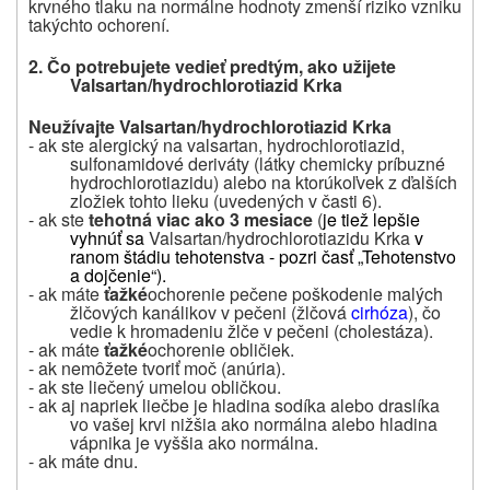
krvného tlaku na normálne hodnoty zmenší riziko vzniku
takýchto ochorení.
2. Čo potrebujete vedieť predtým, ako užijete
Valsartan/hydrochlorotiazid Krka
Neužívajte Valsartan/hydrochlorotiazid Krka
- ak ste alergický na valsartan, hydrochlorotiazid,
sulfonamidové deriváty (látky chemicky príbuzné
hydrochlorotiazidu) alebo na ktorúkoľvek z ďalších
zložiek tohto lieku (uvedených v časti 6).
- ak ste
tehotná viac ako 3 mesiace
(
je tiež lepšie
vyhnúť sa
Valsartan/hydrochlorotiazidu Krka
v
ranom štádiu tehotenstva - pozri časť „Tehotenstvo
a dojčenie“).
- ak máte
ťažké
ochorenie pečene
poškodenie malých
žlčových kanálikov v pečeni (žlčová
cirhóza
), čo
vedie k hromadeniu žlče v pečeni (cholestáza).
- ak máte
ťažké
ochorenie obličiek.
- ak
nemôžete tvoriť moč (anúria).
- ak ste liečený umelou obličkou.
- ak aj napriek liečbe je hladina sodíka alebo draslíka
vo vašej krvi nižšia ako normálna alebo hladina
vápnika je vyššia ako normálna.
- ak máte dnu.