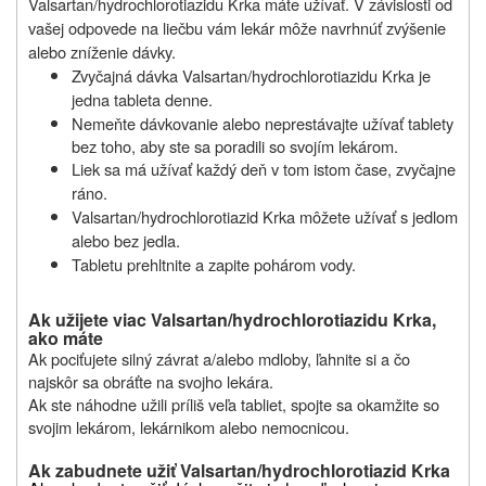
Valsartan/hydrochlorotiazidu Krka máte užívať. V závislosti od
vašej odpovede na liečbu vám lekár môže navrhnúť zvýšenie
alebo zníženie dávky.
Zvyčajná dávka Valsartan/hydrochlorotiazidu Krka je
jedna tableta denne.
Nemeňte dávkovanie alebo neprestávajte užívať tablety
bez toho, aby ste sa poradili so svojím lekárom.
Liek sa má užívať každý deň v tom istom čase, zvyčajne
ráno.
Valsartan/hydrochlorotiazid Krka
môžete užívať s jedlom
alebo bez jedla.
Tabletu prehltnite a zapite pohárom vody.
Ak užijete viac Valsartan/hydrochlorotiazidu Krka,
ako máte
Ak pociťujete silný závrat a/alebo mdloby, ľahnite si a čo
najskôr sa obráťte na svojho lekára.
Ak ste náhodne užili príliš veľa tabliet, spojte sa okamžite so
svojim lekárom, lekárnikom alebo nemocnicou
.
Ak zabudnete užiť Valsartan/hydrochlorotiazid Krka