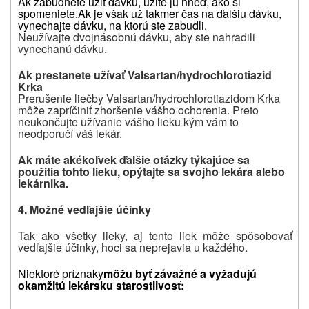
Ak zabudnete užiť dávku, užite ju hneď, ako si
spomeniete.
Ak je však už takmer čas na ďalšiu dávku,
vynechajte dávku, na ktorú ste zabudli.
Neužívajte dvojnásobnú dávku, aby ste nahradili
vynechanú dávku.
Ak prestanete užívať Valsartan/hydrochlorotiazid
Krka
Prerušenie liečby
Valsartan/hydrochlorotiazidom Krka
môže zapríčiniť zhoršenie vášho ochorenia. Preto
neukončujte užívanie vášho lieku kým vám to
neodporučí váš lekár.
Ak máte akékoľvek ďalšie otázky týkajúce sa
použitia tohto lieku, opýtajte sa svojho lekára alebo
lekárnika.
4. Možné vedľajšie účinky
Tak ako všetky lieky, aj tento liek môže spôsobovať
vedľajšie účinky, hoci sa neprejavia u každého.
Niektoré príznaky
môžu byť závažné a vyžadujú
okamžitú lekársku starostlivosť: