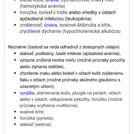
(hemolytická anémia)
horúčka, bolesť v hrdle
alebo vriedky v ústach
spôsobené infekciou (leukopénia)
zmätenosť,
únava
, svalové šklbnutia a kŕče,
zrýc
hlen
é dýchanie (hypochloremická alkalóza)
Neznáme
(
častosť sa nedá odhadnúť z dostupných údajov)
slabosť, podliatiny, časté infekcie (aplastická anémia),
výrazne znížená tvorba moču (možné príznaky poruchy
alebo zlyhania obličiek),
zhoršenie zraku alebo bolesť v očiach kvôli zvýšenému
tlaku v očiach (možné príznaky akútneho glaukómu s
uzavretým uhlom),
vyrážka
, sčervenanie kože, pľuzgie na perách, očiach
alebo v ústach, odlupovanie pokožky, horúčku (možné
príznaky erythema multiforme),
svalové kŕče,
horúčka (pyrexia),
slabosť (asténia).