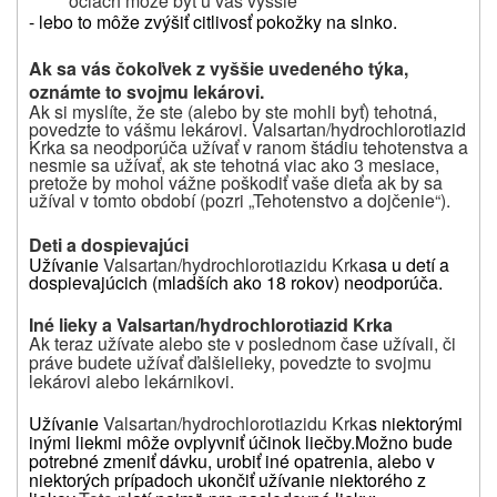
očiach môže byť u vás vyššie
- lebo to môže zvýšiť citlivosť pokožky na slnko.
Ak sa vás čokoľvek z vyššie uvedeného týka,
oznámte to svojmu lekárovi.
Ak si myslíte, že ste (alebo by ste mohli byť) tehotná,
povedzte to vášmu lekárovi.
Valsartan/hydrochlorotiazid
Krka
sa neodporúča užívať v ranom štádiu tehotenstva a
nesmie sa užívať, ak ste tehotná viac ako 3 mesiace,
pretože by mohol vážne poškodiť vaše dieťa ak by sa
užíval v tomto období (pozri „Tehotenstvo a dojčenie“).
Deti a dospievajúci
Užívanie
Valsartan/hydrochlorotiazidu Krka
sa u detí a
dospievajúcich (mladších ako 18 rokov) neodporúča.
Iné lieky a Valsartan/hydrochlorotiazid Krka
Ak teraz užívate alebo ste v poslednom čase užívali, či
práve budete užívať ďalšie
lieky,
povedzte
to svojmu
lekárovi alebo lekárnikovi.
Užívanie
Valsartan/hydrochlorotiazidu Krka
s niektorými
inými liekmi môže ovplyvniť účinok liečby.
Možno bude
potrebné zmeniť dávku, urobiť iné opatrenia, alebo v
niektorých prípadoch ukončiť užívanie niektorého z