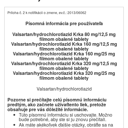
Príloha č. 2 k notifikácii o zmene, ev.č.: 2013/06062
Písomná informácia pre používateľa
Valsartan/hydrochlorotiazid Krka 80 mg/12,5 mg
filmom obalené tablety
Valsartan/hydrochlorotiazid Krka 160 mg/12,5 mg
filmom obalené tablety
Valsartan/hydrochlorotiazid Krka 160 mg/25 mg
filmom obalené tablety
Valsartan/hydrochlorotiazid Krka 320 mg/12,5 mg
filmom obalené tablety
Valsartan/hydrochlorotiazid Krka 320 mg/25 mg
filmom obalené tablety
Valsartan/hydrochlorotiazid
Pozorne si prečítajte celú písomnú informáciu
predtým, ako začnete užívať
tento liek, pretože
obsahuje pre vás dôležité informácie.
Túto písomnú informáciu si uschovajte. Možno
bude potrebné, aby ste si ju znovu prečítali.
Ak máte akékoľvek ďalšie otázky, obráťte sa na