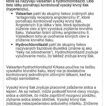
ktoré sa nazývajú valsartan a hydrochlorotiazid. Obe
tieto látky pomáhajú kontrolovať vysoký krvný tlak
(hypertenziu).
Valsartan
patrí do skupiny liekov známych ako
“antagonisty receptora angiotenzínu II”, ktoré
pomáhajú kontrolovať vysoký krvný tlak.
Angiotenzín II je látka v tele, ktorá spôsobuje
zúženie ciev a tým vyvoláva zvýšenie krvného
tlaku. Valsartan bráni účinku angiotenzínu II.
Výsledkom toho je uvoľnenie krvných ciev a
zníženie krvného tlaku.
Hydrochlorotiazid
patrí do skupiny liekov
nazývaných tiazidové diuretiká (známe aj ako
“lieky na odvodnenie”). Hydrochlorotiazid zvyšuje
vylučovanie moču, čo taktiež znižuje krvný tlak.
Valsartan/hydrochlorotiazid Krka
sa používa na liečbu
vysokého krvného tlaku, ktorý nie je dostatočne
kontrolovaný jednotlivými účinnými látkami, keď sa
užívajú samostatne.
Vysoký krvný tlak zvyšuje pracovné zaťaženie srdca a
tepien. Ak sa nelieči, môže poškodiť krvné cievy mozgu,
srdca a obličiek, čo môže zapríčiniť mozgovú porážku,
zlyhanie srdca alebo obličiek. Vysoký krvný tlak
zväčšuje nebezpečenstvo srdcového infarktu. Zníženie