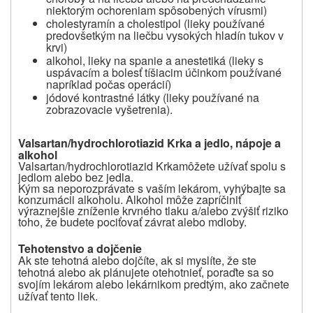
niektorým ochoreniam spôsobených vírusmi)
cholestyramín a cholestipol (lieky používané
predovšetkým na liečbu vysokých hladín tukov v
krvi)
alkohol, lieky na spanie a anestetiká (lieky s
uspávacím a bolesť tíšiacim účinkom používané
napríklad počas operácií)
jódové kontrastné látky (lieky používané na
zobrazovacie vyšetrenia)
.
Valsartan/hydrochlorotiazid Krka a jedlo, nápoje a
alkohol
Valsartan/hydrochlorotiazid Krka
môžete užívať spolu s
jedlom alebo bez jedla.
Kým sa neporozprávate s vaším lekárom, vyhýbajte sa
konzumácii alkoholu. Alkohol môže zapríčiniť
výraznejšie zníženie krvného tlaku a/alebo zvýšiť riziko
toho, že budete pociťovať závrat alebo mdloby.
Tehotenstvo a dojčenie
Ak ste tehotná alebo dojčíte, ak si myslíte, že ste
tehotná alebo ak plánujete otehotnieť, poraďte sa so
svojím lekárom alebo lekárnikom predtým, ako začnete
užívať
tento
liek.