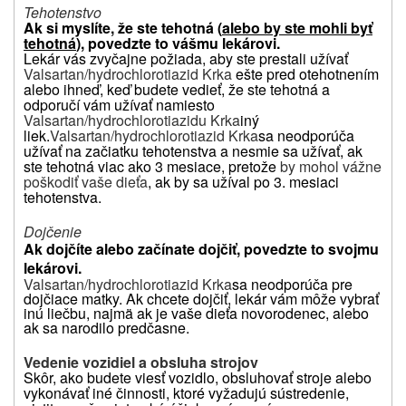
Tehotenstvo
Ak si myslíte, že ste tehotná (
alebo by ste mohli byť
tehotná
), povedzte to vášmu lekárovi.
Lekár vás zvyčajne požiada, aby ste prestali užívať
Valsartan/hydrochlorotiazid Krka
ešte pred otehotnením
alebo ihneď, keď budete vedieť, že ste tehotná a
odporučí vám užívať namiesto
Valsartan/hydrochlorotiazidu Krka
iný
liek.
Valsartan/hydrochlorotiazid Krka
sa neodporúča
užívať na začiatku tehotenstva a nesmie sa užívať, ak
ste tehotná viac ako 3 mesiace, pretože
by mohol vážne
poškodiť vaše dieťa
, ak by sa užíval po 3. mesiaci
tehotenstva.
Dojčenie
Ak dojčíte alebo začínate dojčiť, povedzte to svojmu
lekárovi.
Valsartan/hydrochlorotiazid Krka
sa neodporúča pre
dojčiace matky. Ak chcete dojčiť, lekár vám môže vybrať
inú liečbu, najmä ak je vaše dieťa novorodenec, alebo
ak sa narodilo predčasne.
Vedenie vozidiel a obsluha strojov
Skôr, ako budete viesť vozidlo, obsluhovať stroje alebo
vykonávať iné činnosti, ktoré vyžadujú sústredenie,