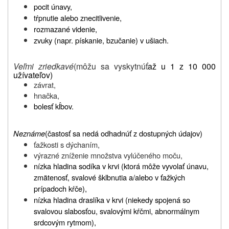
pocit únavy,
tŕpnutie alebo znecitlivenie,
rozmazané videnie,
zvuky (napr. pískanie, bzučanie) v ušiach.
Veľmi zriedkavé
(môžu sa vyskytnúť
až u 1 z 10 000
užívateľov)
závrat,
hnačka,
bolesť kĺbov.
Neznáme
(
častosť sa nedá odhadnúť z dostupných údajov)
ťažkosti s dýchaním,
výrazné zníženie množstva vylúčeného moču,
nízka hladina sodíka v krvi (ktorá môže vyvolať únavu,
zmätenosť, svalové šklbnutia a/alebo v ťažkých
prípadoch kŕče),
nízka hladina draslíka v krvi (niekedy spojená so
svalovou slabosťou, svalovými kŕčmi, abnormálnym
srdcovým rytmom),