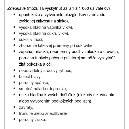
Zriedkavé
(môžu sa vyskytnúť až u 1 z 1 000 užívateľov)
opuch kože a vytvorenie pľuzgierikov (z dôvodu
zvýšenej citlivosti na slnko),
vysoká hladina vápnika v krvi,
vysoká hladina cukru v krvi,
cukor v moči,
zhoršenie látkovej premeny pri cukrovke,
zápcha, hnačka, nepríjemný pocit v žalúdku a črevách,
porucha funkcie pečene pri ktorej sa môže vyskytnúť
žltá pokožka a oči,
nepravidelný srdcový rytmus,
bolesť hlavy,
poruchy spánku,
smutná nálada (depresia),
nízka hladina krvných doštičiek (niekedy s krvácaním
alebo vytvorením podkožných podliatin),
závraty,
tŕpnutie alebo znecitlivenie,
poruchy zraku.