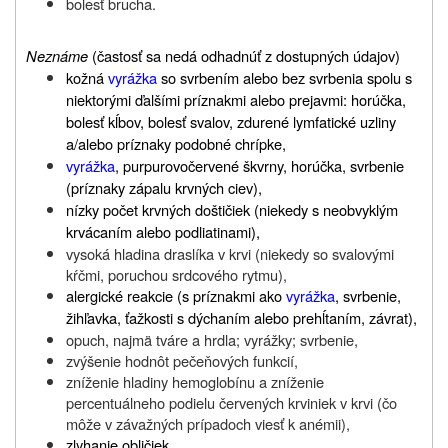
bolesť brucha.
Neznáme
(
častosť sa nedá odhadnúť z dostupných údajov)
kožná
vyrážka
so svrbením alebo bez svrbenia spolu s
niektorými ďalšími príznakmi alebo prejavmi:
horúčka,
bolesť kĺbov, bolesť svalov, zdurené lymfatické uzliny
a/alebo príznaky podobné chrípke,
vyrážka
, purpurovočervené škvrny, horúčka, svrbenie
(príznaky zápalu krvných ciev),
nízky počet krvných doštičiek (niekedy s neobvyklým
krvácaním alebo podliatinami),
vysoká hladina draslíka v krvi (niekedy so svalovými
kŕčmi, poruchou srdcového rytmu),
alergické reakcie (s príznakmi ako
vyrážka
, svrbenie,
žihľavka, ťažkosti s dýchaním alebo prehĺtaním, závrat),
opuch, najmä tváre a hrdla; vyrážky; svrbenie,
zvýšenie hodnôt pečeňových funkcií,
zníženie hladiny hemoglobínu a zníženie
percentuálneho podielu červených krviniek v krvi (čo
môže v závažných prípadoch viesť k anémii),
zlyhanie obličiek,