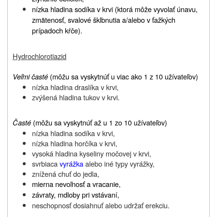
nízka hladina
sodíka v krvi (ktorá môže vyvolať únavu,
zmätenosť, svalové šklbnutia a/alebo v ťažkých
prípadoch kŕče).
Hydrochlorotiazid
Veľmi časté
(môžu sa vyskytnúť u viac ako 1 z 10 užívateľov)
nízka hladina draslíka v krvi,
zvýšená hladina tukov v krvi.
Časté
(môžu sa vyskytnúť až u 1 zo 10 užívateľov)
nízka hladina sodíka v krvi,
nízka hladina horčíka v krvi,
vysoká hladina kyseliny močovej v krvi,
svrbiaca
vyrážka
alebo iné typy vyrážky,
znížená chuť do jedla,
mierna nevoľnosť a vracanie,
závraty, mdloby pri vstávaní,
neschopnosť dosiahnuť alebo udržať erekciu.