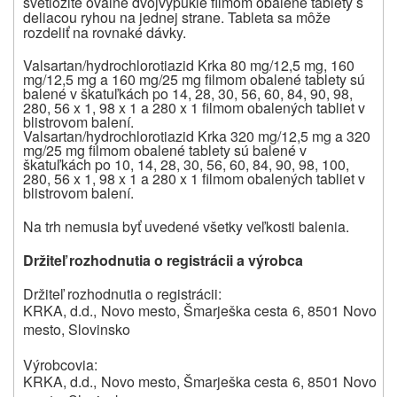
svetložlté oválne dvojvypuklé filmom obalené tablety s
deliacou ryhou na jednej strane. Tableta sa môže
rozdeliť na rovnaké dávky.
Valsartan/hydrochlorotiazid Krka 80 mg/12,5 mg
, 160
mg/12,5 mg a 160 mg/25 mg filmom obalené tablety sú
balené v škatuľkách
po 14, 28, 30, 56, 60, 84, 90, 98,
280, 56 x 1, 98 x 1 a 280 x 1 filmom obalených tabliet v
blistrovom balení.
Valsartan/hydrochlorotiazid Krka
320 mg/12,5 mg a 320
mg/25 mg
filmom obalené tablety sú
balené v
škatuľkách po 10, 14, 28, 30, 56, 60, 84, 90, 98, 100,
280, 56 x 1, 98 x 1 a 280 x 1 filmom obalených tabliet v
blistrovom balení.
Na trh nemusia byť uvedené všetky veľkosti balenia.
Držiteľ rozhodnutia o registrácii a výrobca
Držiteľ rozhodnutia o registrácii:
KRKA, d.d., Novo mesto, Šmarješka cesta 6, 8501 Novo
mesto, Slovinsko
Výrobcovia:
KRKA, d.d., Novo mesto, Šmarješka cesta 6, 8501 Novo