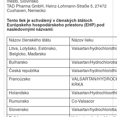
mesto, Slovinsko
TAD Pharma GmbH, Heinz-Lohmann-Straße 5, 27472
Cuxhaven, Nemecko
Tento liek je schválený v členských štátoch
Európskeho hospodárskeho priestoru (EHP) pod
nasledovnými názvami:
Názov členského štátu
Názov lieku
Litva, Lotyšsko, Estónsko,
Valsartan/hydrochloroth
Belgicko, Maďarsko
Bulharsko
Valsartan/
Hydrochloroti
Česká republika
Valsartan/hydrochlorothi
Francúzsko
VALSARTAN/HYDROC
KRKA
Holandsko
Valsartan/
Hydrochloorth
Rumunsko
Co-Valsacor
Slovensko
Valsartan/hydrochlorotia