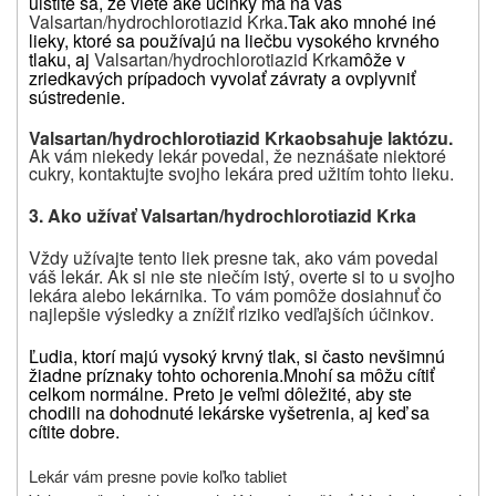
uistite sa, že viete aké účinky má na vás
Valsartan/hydrochlorotiazid Krka
.
Tak ako mnohé iné
lieky, ktoré sa používajú na liečbu vysokého krvného
tlaku, aj
Valsartan/hydrochlorotiazid Krka
môže v
zriedkavých prípadoch vyvolať závraty a ovplyvniť
sústredenie.
Valsartan/hydrochlorotiazid Krka
obsahuje laktózu.
Ak vám niekedy lekár povedal, že neznášate niektoré
cukry, kontaktujte svojho lekára pred užitím tohto lieku.
3. Ako užívať Valsartan/hydrochlorotiazid Krka
Vždy užívajte
tento liek
presne tak, ako vám povedal
váš lekár. Ak si nie ste niečím istý, overte si to u svojho
lekára alebo lekárnika. To vám pomôže dosiahnuť čo
najlepšie výsledky a znížiť riziko vedľajších účinkov.
Ľudia, ktorí majú vysoký krvný tlak, si často nevšimnú
žiadne príznaky tohto ochorenia.
Mnohí sa môžu cítiť
celkom normálne.
Preto je veľmi dôležité, aby ste
chodili na dohodnuté lekárske vyšetrenia, aj keď sa
cítite dobre.
Lekár vám presne povie koľko tabliet