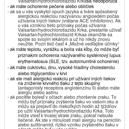
Valsartan/hydrochlorotiazidu Krka
sa neodporúča
- ak máte ochorenie pečene alebo obličiek
- ak sa u vás vyskytol opuch jazyka a tváre spôsobený
alergickou reakciou nazývanou angioedém počas
užívania iných liekov (vrátane ACE inhibítorov). Ak
u vás vzniknú tieto príznaky počas užívania
Valsartan/hydrochlorotiazidu Krka
, prestaňte užívať
Valsartan/hydrochlorotiazid Krka
a okamžite sa
spojte so svojím lekárom a už ho nikdy znovu
neužite. Pozri tiež časť 4 „Možné vedľajšie účinky“
- ak máte teplotu, vyrážku a bolia vás kĺby, čo môže byť
príznakmi ochorenia nazývaného systémový lupus
erythematosus (SLE, tzv. autoimunitné ochorenie)
- ak máte cukrovku, dnu, vysoké hladiny cholesterolu
alebo triglyceridov v krvi
- ak ste mali alergickú reakciu pri užívaní iných liekov
na zníženie krvného tlaku z tejto skupiny
(
antagonisty receptora angiotenzínu II) alebo máte
alergiu alebo astmu
-
ak pocítite bolesť v očiach alebo zhoršenie zraku. To
môžu byť príznaky zvýšenia tlaku vo vašom oku a
môžu sa prejaviť do niekoľkých hodín až týždňov
po užití
Valsartan/hydrochlorotiazidu Krka
. Toto
môže viesť k trvalej strate zraku, pokiaľ nebude
liečené. Ak ste v minulosti mali alergiu na penicilín
alebo sulfónamid, riziko vzniku zvýšeného tlaku v