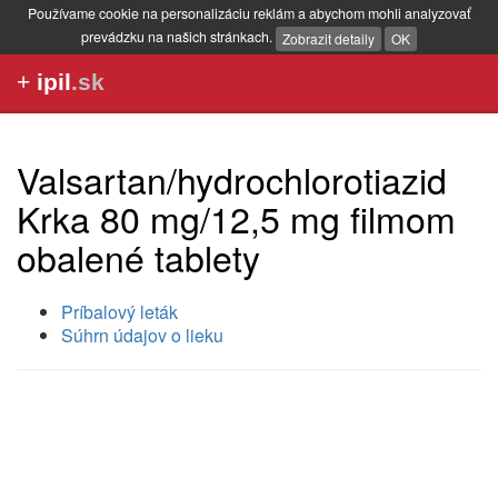
Používame cookie na personalizáciu reklám a abychom mohli analyzovať
prevádzku na našich stránkach.
Zobrazit detaily
OK
+
ipil
.sk
Valsartan/hydrochlorotiazid
Krka 80 mg/12,5 mg filmom
obalené tablety
Príbalový leták
Súhrn údajov o lieku