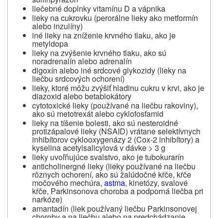
liečebné doplnky vitamínu D a vápnika
lieky na cukrovku (perorálne lieky ako metformín
alebo inzulíny)
iné lieky na zníženie krvného tlaku, ako je
metyldopa
lieky na zvýšenie krvného tlaku, ako sú
noradrenalín alebo adrenalín
digoxín alebo iné
srdcové
glykozidy (lieky na
liečbu srdcových ochorení)
lieky, ktoré môžu zvýšiť hladinu cukru v krvi, ako je
diazoxid alebo betablokátory
cytotoxické lieky (používané na liečbu rakoviny),
ako sú metotrexát alebo cyklofosfamid
lieky na tíšenie bolesti, ako sú nesteroidné
protizápalové lieky (NSAID) vrátane selektívnych
inhibítorov cyklooxygenázy 2 (Cox-2 inhibítory) a
kyselina acetylsalicylová v dávke > 3 g
lieky uvoľňujúce svalstvo, ako je tubokurarín
anticholinergné lieky (lieky používané na liečbu
rôznych ochorení, ako sú žalúdočné kŕče, kŕče
močového mechúra,
astma
, kinetózy, svalové
kŕče, Parkinsonova choroba a podporná liečba pri
narkóze)
amantadín (liek používaný liečbu Parkinsonovej
choroby a na liečbu alebo na predchádzanie