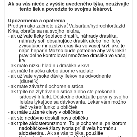
Ak sa vás niečo z vyššie uvedeného týka, neužívajte
tento liek a povedzte to svojmu lekárovi.
Upozornenia a opatrenia
Predtým ako začnete užívať Valsartan/hydrochlortiazid
Krka, obráťte sa na svojho lekára,
-
ak užívate lieky šetriace draslík, náhrady draslíka,
náhrady soli obsahujúce draslík alebo iné lieky
zvyšujúce množstvo draslíka vo vašej krvi, ako je
napr. heparín.
Možno bude potrebné aby váš lekár
pravidelne kontroloval množstvo draslíka vo vašej
krvi
- ak máte nízku hladinu draslíka v krvi
- ak máte hnačku alebo úporne vraciate
- ak užívate vysoké dávky liekov na odvodnenie
(diuretík)
- ak máte závažné ochorenie srdca
- ak trpíte na zlyhávanie srdca alebo ste prekonali
srdcový infarkt. Dôsledne dodržujte pokyny svojho
lekára týkajúce sa dávkovania. Lekár vám možno
tiež vyšetrí funkciu obličiek
-
ak máte zúžené cievy v obličkách
- ak ste nedávno dostali novú obličku
- ak trpíte aldosteronizmom.
To je ochorenie, pri ktorom
nadobličkové žľazy tvoria príliš veľa hormónu
aldosterónu.
Ak sa vás to týka,
použitie