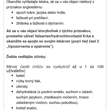
Okamžite vyhľadajte lekára, ak sa u vás objaví niektorý z
príznakov angioedému:
opuch tváre, jazyka alebo hrdla,
ťažkosti pri prehĺtaní,
žihľavka a ťažkosti s dýchaním.
Ak sa u vás objaví ktorýkoľvek z týchto príznakov,
prestaňte užívať Valsartan/hydrochlorotiazid Krka a
okamžite sa spojte so svojím lekárom (pozri tiež časť 2
„Upozornenia a opatrenia“).
Ďalšie vedľajšie účinky:
Menej časté
(môžu sa vyskytnúť
až u 1 zo 100
užívateľov)
kašeľ,
nízky krvný tlak,
závraty,
dehydratácia (s pocitmi smädu, suchom v ústach,
suchým jazykom, zriedkavým močením, tmavo
zafarbeným močom, suchou pokožkou),
bolesť svalov,