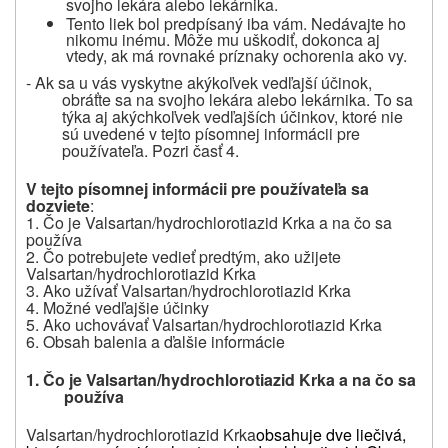
svojho lekára alebo lekárnika.
Tento liek bol predpísaný iba vám. Nedávajte ho
nikomu inému. Môže mu uškodiť, dokonca aj
vtedy, ak má rovnaké príznaky ochorenia ako vy.
- Ak sa u vás vyskytne akýkoľvek vedľajší účinok,
obráťte sa na svojho lekára alebo lekárnika. To sa
týka aj akýchkoľvek vedľajších účinkov, ktoré nie
sú uvedené v tejto písomnej informácii pre
používateľa. Pozri časť 4.
V tejto písomnej informácii pre používateľa sa
dozviete
:
1. Čo je
Valsartan/hydrochlorotiazid Krka
a na čo sa
používa
2. Čo potrebujete vedieť predtým, ako užijete
Valsartan/hydrochlorotiazid Krka
3. Ako užívať
Valsartan/hydrochlorotiazid Krka
4. Možné vedľajšie účinky
5. Ako uchovávať
Valsartan/hydrochlorotiazid Krka
6. Obsah balenia a ďalšie informácie
1. Čo je Valsartan/hydrochlorotiazid Krka a na čo sa
používa
Valsartan/hydrochlorotiazid Krka
obsahuje dve liečivá,