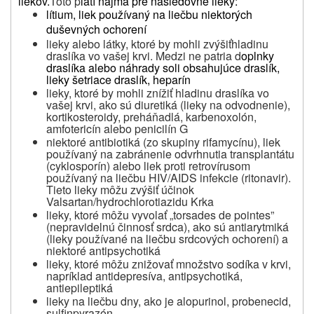
liekov.
Toto p
latí najmä pre nasledovné lieky:
lítium, liek používaný na liečbu niektorých
duševných ochorení
lieky alebo látky, ktoré by mohli zvýšiťhladinu
draslíka vo vašej krvi. Medzi ne patria d
oplnky
draslíka alebo náhrady soli obsahujúce draslík,
lieky šetriace draslík, heparín
lieky, ktoré by mohli znížiť hladinu draslíka vo
vašej krvi, ako sú diuretiká (lieky na odvodnenie),
kortikosteroidy, preháňadlá,
karbenoxolón
,
amfotericín
alebo
penicilín
G
niektoré antibiotiká
(zo skupiny
rifamycínu),
liek
používaný na zabránenie odvrhnutia transplantátu
(
cyklosporín)
alebo
liek proti retrovírusom
používaný
na liečbu
HIV/AIDS
infekcie
(
ritonavir).
Tieto lieky
môžu zvýšiť
účinok
Valsartan/hydrochlorotiazidu Krka
lieky, ktoré môžu vyvolať „torsades de pointes”
(nepravidelnú činnosť srdca), ako sú antiarytmiká
(lieky používané na liečbu srdcových ochorení) a
niektoré antipsychotiká
lieky, ktoré môžu znižovať množstvo sodíka v krvi,
napríklad antidepresíva, antipsychotiká,
antiepileptiká
lieky na liečbu dny, ako je alopurinol, probenecid,
sulfinpyrazón