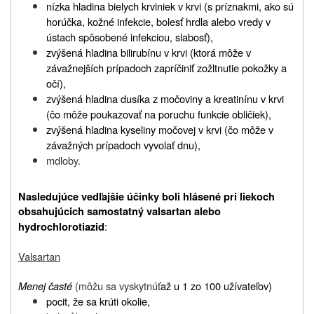
nízka hladina bielych krviniek v krvi (s príznakmi, ako sú
horúčka, kožné infekcie, bolesť hrdla alebo vredy v
ústach spôsobené infekciou, slabosť),
zvýšená hladina bilirubínu v krvi (ktorá môže v
závažnejších prípadoch zapríčiniť zožltnutie pokožky a
očí),
zvýšená hladina dusíka z močoviny a kreatinínu v krvi
(čo môže poukazovať na poruchu funkcie obličiek),
zvýšená hladina kyseliny močovej v krvi (čo môže v
závažných prípadoch vyvolať dnu),
mdloby.
Nasledujúce vedľajšie účinky boli hlásené pri liekoch
obsahujúcich samostatný valsartan alebo
:
hydrochlorotiazid
Valsartan
Menej časté
(môžu sa vyskytnúť
až u 1 zo 100 užívateľov)
pocit, že sa krúti okolie,