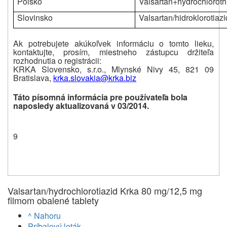
Poľsko
Valsartan+hydrochloroth
Slovinsko
Valsartan/hidroklorotiaz
Ak potrebujete akúkoľvek informáciu o tomto lieku,
kontaktujte, prosím, miestneho zástupcu držiteľa
rozhodnutia o registrácii:
KRKA Slovensko, s.r.o., Mlynské Nivy 45, 821 09
Bratislava,
krka.slovakia@krka.biz
Táto písomná informácia pre používateľa bola
naposledy aktualizovaná v 03/2014.
9
Valsartan/hydrochlorotiazid Krka 80 mg/12,5 mg
filmom obalené tablety
^ Nahoru
Príbalový leták