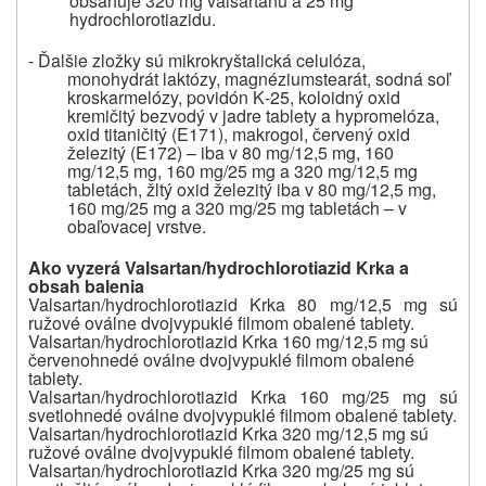
obsahuje 320 mg valsartanu a 25 mg
hydrochlorotiazidu.
- Ďalšie zložky sú
mikrokryštalická celulóza,
monohydrát laktózy, magnéziumstearát, sodná soľ
kroskarmelózy, povidón K‑25, koloidný oxid
kremičitý bezvodý v jadre tablety a hypromelóza,
oxid titaničitý (E171), makrogol, červený oxid
železitý (E172) – iba v 80 mg/12,5 mg, 160
mg/12,5 mg, 160 mg/25 mg a 320 mg/12,5 mg
tabletách, žltý oxid železitý iba v 80 mg/12,5 mg,
160 mg/25 mg a 320 mg/25 mg tabletách – v
obaľovacej vrstve.
Ako vyzerá Valsartan/hydrochlorotiazid Krka a
obsah balenia
Valsartan/hydrochlorotiazid Krka 80 mg/12,5 mg sú
ružové oválne dvojvypuklé filmom obalené tablety.
Valsartan/hydrochlorotiazid Krka 160 mg/12,5 mg sú
červenohnedé oválne dvojvypuklé filmom obalené
tablety.
Valsartan/hydrochlorotiazid Krka 160 mg/25 mg sú
svetlohnedé oválne dvojvypuklé filmom obalené tablety.
Valsartan/hydrochlorotiazid Krka 320 mg/12,5 mg sú
ružové oválne dvojvypuklé filmom obalené tablety.
Valsartan/hydrochlorotiazid Krka 320 mg/25 mg sú