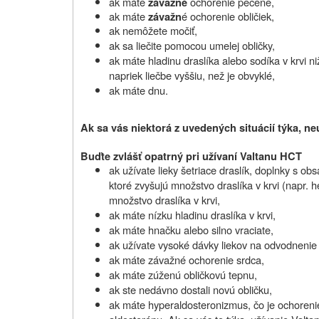
ak máte
ochorenie pečene,
závažné
ak máte
é ochorenie obličiek,
závažn
ak nemôžete močiť,
ak sa liečite pomocou umelej obličky,
ak máte hladinu draslíka alebo sodíka v krvi ni
napriek liečbe vyššiu, než je obvyklé,
ak máte dnu.
Ak sa vás niektorá z uvedených situácií týka, neu
Buďte zvlášť opatrný pri užívaní
Valtanu HCT
ak užívate lieky šetriace draslík, doplnky s ob
ktoré zvyšujú množstvo draslíka v krvi (napr. 
množstvo draslíka v krvi,
ak máte nízku hladinu draslíka v krvi,
ak máte hnačku alebo silno vraciate,
ak užívate vysoké dávky liekov na odvodnenie (
ak máte závažné ochorenie srdca,
ak máte zúženú obličkovú tepnu,
ak ste nedávno dostali novú obličku,
ak máte hyperaldosteronizmus, čo je ochorenie,