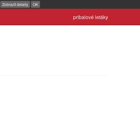
.
Zobrazit detaily
OK
príbalové letáky