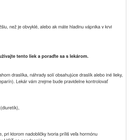
žšiu, než je obvyklé, alebo ak máte hladinu vápnika v krvi
žívajte tento liek a poraďte sa s lekárom.
sahom draslíka, náhrady solí obsahujúce draslík alebo iné lieky,
heparín). Lekár vám zrejme bude pravidelne kontrolovať
diuretík),
 pri ktorom nadobličky tvoria príliš veľa hormónu