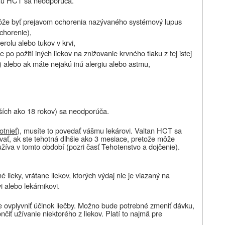
nu HCT sa neodporúča
.
môže byť prejavom ochorenia nazývaného systémový lupus
chorenie),
rolu alebo tukov v krvi,
e po požití iných liekov na znižovanie krvného tlaku z tej istej
) alebo ak máte nejakú inú alergiu alebo astmu,
dších ako 18 rokov) sa neodporúča.
otnieť
), musíte to povedať vášmu lekárovi. Valtan HCT sa
ať, ak ste tehotná dlhšie ako 3 mesiace, pretože môže
žíva v tomto období (pozri časť Tehotenstvo a dojčenie).
 lieky, vrátane liekov, ktorých výdaj nie je viazaný na
 alebo lekárnikovi.
e ovplyvniť účinok liečby. Možno bude potrebné zmeniť dávku,
nčiť užívanie niektorého z liekov. Platí to najmä pre