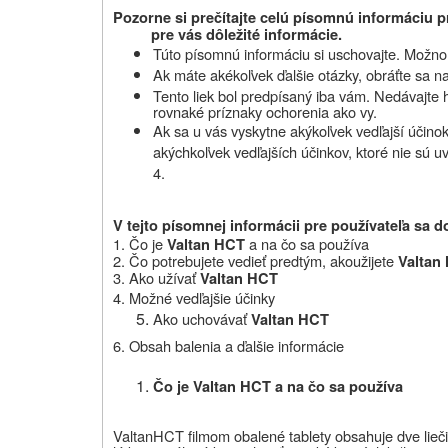
Pozorne si prečítajte celú písomnú informáciu p
pre vás dôležité informácie.
Túto písomnú informáciu si uschovajte. Možno b
Ak máte akékoľvek ďalšie otázky, obráťte sa na
Tento liek bol predpísaný iba vám. Nedávajte
rovnaké príznaky
ochorenia
ako vy.
Ak sa u vás vyskytne akýkoľvek vedľajší účinok,
akýchkoľvek vedľajších účinkov, ktoré nie sú u
4.
V tejto písomnej informácii pre používateľa sa d
1. Čo je
a na čo sa používa
Valtan HCT
2.
Čo potrebujete vedieť predtým, ako
užijete
Valtan
3. Ako užívať
Valtan HCT
4. Možné vedľajšie účinky
Ako uchovávať
Valtan HCT
6.
Obsah balenia a ďalšie informácie
Čo je Valtan HCT a na čo sa používa
Valtan
HCT filmom obalené tablety obsahuje dve liečiv