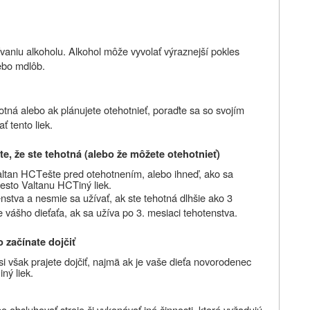
aniu alkoholu. Alkohol môže vyvolať výraznejší pokles
lebo mdlôb.
hotná alebo ak plánujete otehotnieť, poraďte sa so svojím
 tento liek.
te, že ste tehotná (alebo že môžete otehotnieť)
Valtan HCT
ešte pred otehotnením, alebo ihneď, ako sa
miesto Valtanu HCT
iný liek.
stva a nesmie sa užívať, ak ste tehotná dlhšie ako 3
vášho dieťaťa, ak sa užíva po 3. mesiaci tehotenstva.
 začínate dojčiť
i však prajete dojčiť, najmä ak je vaše dieťa novorodenec
ný liek.
bo obsluhovať stroje či vykonávať iné činnosti, ktoré vyžadujú