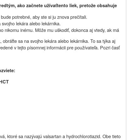
redtým, ako začnete užívať
tento liek, pretože obsahuje
ude potrebné, aby ste si ju znova prečítali.
 svojho lekára alebo lekárnika.
 ho nikomu inému. Môže mu uškodiť, dokonca aj vtedy, ak má
 obráťte sa na svojho lekára alebo lekárnika. To sa týka aj
vedené v tejto písomnej informácii pre používateľa. Pozri časť
ozviete:
 HCT
á, ktoré sa nazývajú valsartan a hydrochlorotiazid. Obe tieto