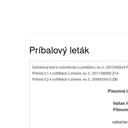
Príbalový leták
Schválený text k rozhodnutiu o predĺžení, ev. č.: 2012/06324
Príloha č.1 k notifikácii o zmene, ev. č.: 2011/08260-Z1A
Príloha č.2 k notifikácii o zmene, ev. č.: 2009/03412-ZIB
Písomná i
Valtan 
Filmom 
valsarta