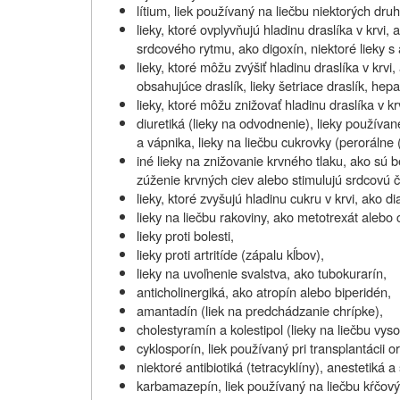
lítium, liek používaný na liečbu niektorých dr
lieky, ktoré ovplyvňujú hladinu draslíka v krvi
srdcového rytmu, ako digoxín, niektoré lieky 
lieky, ktoré môžu zvýšiť hladinu draslíka v krv
obsahujúce draslík, lieky šetriace draslík, hepa
lieky, ktoré môžu znižovať hladinu draslíka v kr
diuretiká (lieky na odvodnenie), lieky používan
a vápnika, lieky na liečbu cukrovky (perorálne 
iné lieky na znižovanie krvného tlaku, ako sú 
zúženie krvných ciev alebo stimulujú srdcovú č
lieky, ktoré zvyšujú hladinu cukru v krvi, ako di
lieky na liečbu rakoviny, ako metotrexát alebo 
lieky proti bolesti,
lieky proti artritíde (zápalu kĺbov),
lieky na uvoľnenie svalstva, ako tubokurarín,
anticholinergiká, ako atropín alebo biperidén,
amantadín (liek na predchádzanie chrípke),
cholestyramín a kolestipol (lieky na liečbu vyso
cyklosporín, liek používaný pri transplantácii
niektoré antibiotiká (tetracyklíny), anestetiká a
karbamazepín, liek používaný na liečbu kŕčov