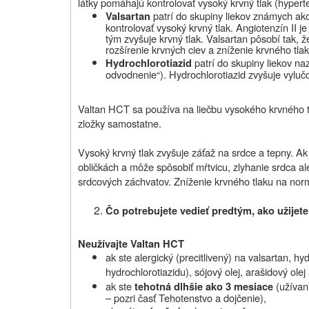
látky pomáhajú kontrolovať vysoký krvný tlak (hypert
patrí do skupiny liekov známych ako
Valsartan
kontrolovať vysoký krvný tlak. Angiotenzín II je
tým zvyšuje krvný tlak. Valsartan pôsobí tak, 
rozšírenie krvných ciev a zníženie krvného tlak
patrí do skupiny liekov na
Hydrochlorotiazid
odvodnenie“). Hydrochlorotiazid zvyšuje vylučov
Valtan HCT sa používa na liečbu vysokého krvného tla
zložky samostatne.
Vysoký krvný tlak zvyšuje záťaž na srdce a tepny. Ak
obličkách a môže spôsobiť mŕtvicu, zlyhanie srdca ale
srdcových záchvatov. Zníženie krvného tlaku na normá
Čo potrebujete vedieť predtým, ako
užijet
Neužívajte
Valtan HCT
ak ste alergický (precitlivený) na valsartan, h
hydrochlorotiazidu), sójový olej, arašidový ole
ak ste
(užívan
tehotná dlhšie ako 3 mesiace
– pozri časť Tehotenstvo a dojčenie),