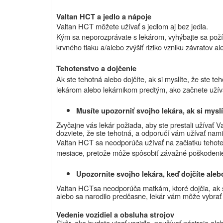
Valtan HCT
a jedlo a nápoje
Valtan HCT
môžete užívať s jedlom aj bez jedla.
Kým sa neporozprávate s lekárom, vyhýbajte sa požív
krvného tlaku a/alebo zvýšiť riziko vzniku závratov a
Tehotenstvo a dojčenie
Ak ste tehotná alebo dojčíte, ak si myslíte, že ste te
lekárom alebo lekárnikom predtým, ako začnete užívať
Musíte upozorniť svojho lekára, ak si myslí
Zvyčajne vás lekár požiada, aby ste prestali užívať 
dozviete, že ste tehotná, a odporučí vám užívať na
Valtan HCT sa neodporúča užívať na začiatku tehoten
mesiace, pretože môže spôsobiť závažné poškodenie 
Upozornite svojho lekára, keď dojčíte alebo
Valtan HCT
sa neodporúča matkám, ktoré dojčia, ak s
alebo sa narodilo predčasne, lekár vám môže vybrať i
Vedenie
vozidiel
a obsluha strojov
Skôr, ako budete viesť vozidlo, používať nástroje ale