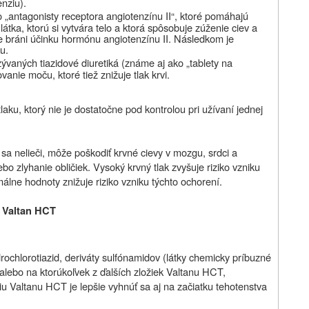
enziu).
 „antagonisty receptora angiotenzínu II“, ktoré pomáhajú
 látka, ktorú si vytvára telo a ktorá spôsobuje zúženie ciev a
že bráni účinku hormónu angiotenzínu II. Následkom je
u.
zývaných tiazidové diuretiká (známe aj ako „tablety na
anie moču, ktoré tiež znižuje tlak krvi.
ku, ktorý nie je dostatočne pod kontrolou pri užívaní jednej
 sa nelieči, môže poškodiť krvné cievy v mozgu, srdci a
bo zlyhanie obličiek. Vysoký krvný tlak zvyšuje riziko vzniku
lne hodnoty znižuje riziko vzniku týchto ochorení.
e Valtan HCT
ydrochlorotiazid, deriváty sulfónamidov (látky chemicky príbuzné
j alebo na ktorúkoľvek z ďalších zložiek Valtanu HCT,
iu Valtanu HCT je lepšie vyhnúť sa aj na začiatku tehotenstva