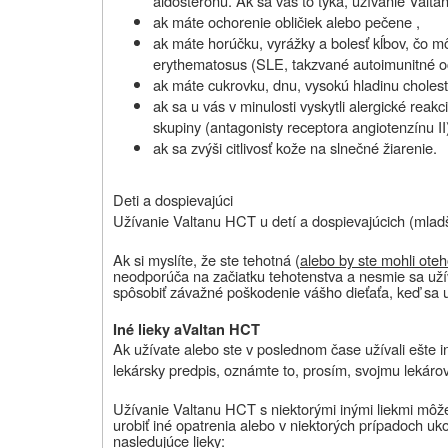
aldosterónu. Ak sa vás to týka, užívanie
Valta
ak máte ochorenie obličiek alebo pečene ,
ak máte horúčku, vyrážky a bolesť kĺbov, čo 
erythematosus (SLE, takzvané autoimunitné o
ak máte cukrovku, dnu, vysokú hladinu choleste
ak sa u vás v minulosti vyskytli alergické reakci
skupiny (antagonisty receptora angiotenzínu II
ak sa zvýši citlivosť kože na slnečné žiarenie.
Deti a dospievajúci
Užívanie
Valtanu HCT
u detí a dospievajúcich (mla
Ak si myslíte, že ste tehotná (
alebo by ste mohli oteh
neodporúča na začiatku tehotenstva a nesmie sa užív
spôsobiť závažné poškodenie vášho dieťaťa, keď sa u
Iné lieky a
Valtan HCT
Ak užívate alebo ste v poslednom čase užívali ešte iné
lekársky predpis, oznámte to, prosím, svojmu lekárovi
Užívanie
Valtanu HCT
s niektorými inými liekmi môž
urobiť iné opatrenia alebo v niektorých prípadoch uko
nasledujúce lieky: