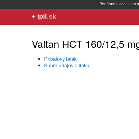
Používame cookie na p
+
ipil
.sk
Valtan HCT 160/12,5 m
Príbalový leták
Súhrn údajov o lieku