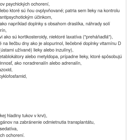
uhov psychických ochorení,
, alebo ktoré sú ňou ovplyvňované; patria sem lieky na kontrolu
s antipsychotickým účinkom,
i, ako napríklad doplnky s obsahom draslíka, náhrady solí
rín,
vi ako sú kortikosteroidy, niektoré laxatíva ("preháňadlá"),
é na liečbu dny ako je alopurinol, liečebné doplnky vitamínu D
(ústami užívané) lieky alebo inzulíny),
betablokátory alebo metyldopa, prípadne lieky, ktoré spôsobujú
innosť, ako noradrenalín alebo adrenalín,
azoxid,
cyklofosfamid,
kej hladiny tukov v krvi),
 orgánov na zabránenie odmietnutia transplantátu,
 sedatíva,
ých ochorení.