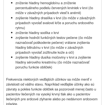
zníženie hladiny hemoglobínu a zníženie
percentuálneho podielu červených krviniek v krvi (čo
môže v závažných prípadoch viesť k anémii)
zvýšenie hladiny draslíka v krvi (čo môže v závažných
prípadoch vyvolať svalové kŕče a poruchu srdcového
rytmu)
zníženie hladiny sodíka v krvi
zvýšenie hodnôt funkčných testov pečene (čo môže
naznačovať poškodenie pečene) vrátane zvýšenia
hladiny bilirubínu v krvi (čo môže v závažných
prípadoch vyvolať zožltnutie kože a očí)
zvýšenie hladiny dusíka močoviny v krvi a zvýšenie
hladiny sérového kreatinínu (čo môže naznačovať
poruchu funkcie obličiek)
Frekvencia niektorých vedľajších účinkov sa môže meniť v
závislosti od vášho stavu. Napríklad vedľajšie účinky ako sú
závraty a pokles funkcie obličiek sa pozorovali menej často u
pacientov liečených na vysoký krvný tlak ako u pacientov
liečených pre srdcové zlyhanie alebo po nedávnom srdcovom
infarkte.