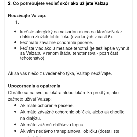
2.
Čo potrebujete vedieť s
kôr ako užijete Valzap
Neužívajte Valzap:
keď ste
alergický
na valsartan alebo na ktorúkoľvek z
ďalších zložiek tohto lieku (uvedených v časti 6).
keď máte
závažné ochorenie pečene.
keď ste
viac ako 3 mesiace tehotná
(je tiež lepšie vyhnúť
sa Valzapu v ranom štádiu tehotenstva - pozri časť
tehotenstvo).
Ak sa vás niečo z uvedeného týka, Valzap neužívajte.
Upozornenia a opatrenia
Obráťte sa na svojho lekára alebo lekárnika predtým, ako
začnete užívať Valzap:
Ak máte ochorenie pečene.
Ak máte závažné ochorenie obličiek, alebo ak chodíte
na dialýzu.
Ak máte zúženú obličkovú tepnu.
Ak vám nedávno transplantovali obličku (dostali ste