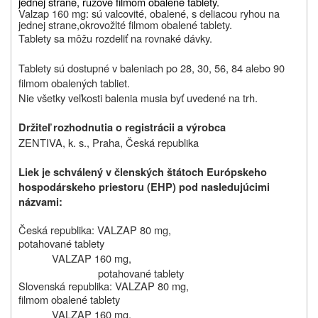
jednej strane, ružové filmom obalené tablety.
Valzap 160 mg: sú valcovité, obalené, s deliacou ryhou na
jednej strane,
okrovožlté filmom obalené tablety.
Tablety sa môžu rozdeliť na rovnaké dávky.
Tablety sú dostupné v baleniach po 28, 30, 56, 84 alebo 90
filmom obalených tabliet.
Nie všetky veľkosti balenia musia byť uvedené na trh.
Držiteľ rozhodnutia o registrácii a výrobca
ZENTIVA, k. s., Praha, Česká republika
Liek je schválený v členských štátoch Európskeho
hospodárskeho priestoru (EHP) pod nasledujúcimi
názvami:
Česká republika:
VALZAP 80 mg,
potahované tablety
VALZAP 160 mg,
potahované tablety
Slovenská republika:
VALZAP 80 mg,
filmom obalené tablety
VALZAP 160 mg,