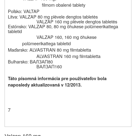
filmom obalené tablety
Poľsko: VALTAP
Litva: VALZAP 80 mg p
lėvele dengtos tabletės
VALZAP 160 mg p
lėvele dengtos tabletės
Estónsko:
VALZAP 80, 80 mg õhukese polümeerikattega
tabletid
VALZAP 160, 160 mg õhukese
polümeerikattega tabletid
Maďarsko: ALVASTRAN 80 mg filmtabletta
ALVASTRAN 160 mg filmtabletta
Bulharsko:
ВАЛЗАП
80
ВАЛЗАП
160
Táto písomná informácia pre používateľov bola
naposledy aktualizovaná v 12/2013.
7
Valzap 160 mg