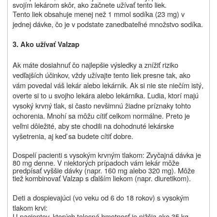
svojím lekárom skôr, ako začnete užívať tento liek.
Tento liek obsahuje menej než 1 mmol sodíka (23 mg) v
jednej dávke, čo je v podstate zanedbateľné množstvo sodíka.
3. Ako užívať Valzap
Ak máte dosiahnuť čo najlepšie výsledky a znížiť riziko
vedľajších účinkov, vždy užívajte tento liek presne tak, ako
vám povedal váš lekár alebo lekárnik. Ak si nie ste niečím istý,
overte si to u svojho lekára alebo lekárnika. Ľudia, ktorí majú
vysoký krvný tlak, si často nevšimnú žiadne príznaky tohto
ochorenia. Mnohí sa môžu cítiť celkom normálne. Preto je
veľmi dôležité, aby ste chodili na dohodnuté lekárske
vyšetrenia, aj keď sa budete cítiť dobre.
Dospelí pacienti s vysokým krvným tlakom:
Zvyčajná dávka je
80 mg denne. V niektorých prípadoch vám lekár môže
predpísať vyššie dávky (napr. 160 mg alebo 320 mg). Môže
tiež kombinovať Valzap s ďalším liekom (napr. diuretikom).
Deti a dospievajúci (vo veku od 6 do 18 rokov) s vysokým
tlakom krvi:
U pacientov, ktorých telesná hmotnosť
je nižšia ako 35 kg,