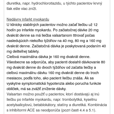
diuretika, napr. hydrochlorotiazidu, u týchto pacientov krvný
tlak ešte viac zníži.
Nedávny infarkt myokardu
U klinicky stabilných pacientov možno začať liečbu už 12
hodín po infarkte myokardu. Po začiatočnej dávke 20 mg
dvakrát denne sa má liečba valsartanom titrovať počas
nasledujúcich niekoľko týždňov na 40 mg, 80 mg a 160 mg
dvakrát denne. Začiatočná dávka je poskytovaná podaním 40
mg deliteľnej tablety.
Cieľová maximálna dávka je 160 mg dvakrát denne.
Všeobecne sa odporúča, aby pacienti dosiahli dávkovanie 80
mg dvakrát denne do dvoch týždňov od začatia liečby a
cieľovú maximálnu dávku 160 mg dvakrát denne do troch
mesiacov, podľa toho, ako pacient liečbu znáša. Ak sa
vyskytne symptomatická hypotenzia alebo porucha funkcie
obličiek, má sa zvážiť zníženie dávky.
Valsartan možno použiť u pacientov, ktorí dostávajú aj inú
liečbu po infarkte myokardu, napr. trombolytiká, kyselinu
acetylsalicylovú, betablokátory, statíny a diuretiká. Kombinácia
s inhibítormi ACE sa neodporúča (pozri časti 4.4 a 5.1).