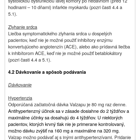
systolickou dysfunkciou ľavej komory po nedávnom (pred 12
hodinami – 10 dňami) infarkte myokardu (pozri časti 4.4 a
5.1).
Zlyhanie srdca
Liečba symptomatického zlyhania srdca u dospelých
pacientov, keď nie je možné použiť inhibítory enzýmu
konvertujúceho angiotenzín (ACE), alebo ako prídavná liečba
k inhibítorom ACE, keď nie je možné použiť betablokátory
(pozri časti 4.4 a 5.1).
4.2
Dávkovanie a spôsob podávania
Dávkovanie
Hypertenzia
Odporúčaná začiatočná dávka Valzapu je 80 mg raz denne.
Antihypertenzný účinok sa v zásade dosiahne do 2 týždňov a
maximálne účinky sa dosahujú do 4 týždňov. U niektorých
pacientov, ktorých krvný tlak nie je primerane kontrolovaný,
možno dávku zvýšiť na 160 mg a maximálne na 320 mg.
Valzap možno podávať aj s inými antihypertenzívami. Pridanie