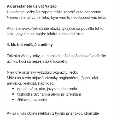
Ak prestanete užívať Valzap
Ukončenie liečby Valzapom môže zhoršiť vaše ochorenie.
Neprerušte užívanie lieku, kým vám to neodporučí váš lekár.
Ak máte akékoľvek ďalšie otázky týkajúce sa použitia tohto
lieku, opýtajte sa svojho lekára alebo lekárnika.
4. Možné vedľajšie účinky
Tak ako všetky lieky, aj tento liek môže spôsobovať vedľajšie
účinky, hoci sa neprejavia u každého.
Niektoré príznaky vyžadujú okamžitú liečbu:
Môžu sa u vás objaviť príznaky angioedému (špecifická
alergická reakcia), napríklad:
opuch tváre, pier, jazyka alebo hrdla
ťažkosti s dýchaním alebo pri prehĺtaní
žihľavka, svrbenie
Ak sa u vás objaví niektorý z týchto príznakov, okamžite