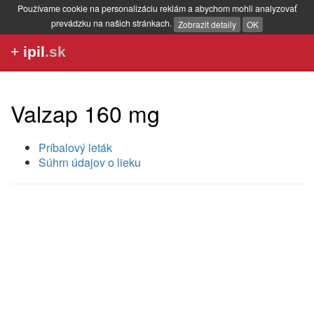
Používame cookie na personalizáciu reklám a abychom mohli analyzovať
prevádzku na našich stránkach.
Zobrazit detaily
OK
+
ipil
.sk
Valzap 160 mg
Príbalový leták
Súhrn údajov o lieku