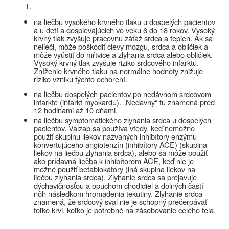
na liečbu vysokého krvného tlaku
u dospelých pacientov
a u detí a dospievajúcich vo veku 6 do 18 rokov
.
Vysoký
krvný tlak zvyšuje pracovnú záťaž srdca a tepien. Ak sa
nelieči, môže poškodiť cievy mozgu, srdca a obličiek a
môže vyústiť do mŕtvice a zlyhania srdca alebo obličiek.
Vysoký krvný tlak zvyšuje riziko srdcového infarktu.
Zníženie krvného tlaku na normálne hodnoty znižuje
riziko vzniku týchto ochorení.
na liečbu dospelých pacientov po nedávnom srdcovom
infarkte
(infarkt myokardu). „Nedávny“ tu znamená pred
12 hodinami až 10 dňami.
na liečbu symptomatického zlyhania srdca u dospelých
pacientov.
Valzap sa používa vtedy, keď nemožno
použiť skupinu liekov nazvaných inhibítory enzýmu
konvertujúceho angiotenzín (inhibítory ACE) (skupina
liekov na liečbu zlyhania srdca), alebo sa môže použiť
ako prídavná liečba k inhibítorom ACE, keď nie je
možné použiť betablokátory (iná skupina liekov na
liečbu zlyhania srdca). Zlyhanie srdca sa prejavuje
dýchavičnosťou a opuchom chodidiel a dolných častí
nôh následkom hromadenia tekutiny. Zlyhanie srdca
znamená, že srdcový sval nie je schopný prečerpávať
toľko krvi, koľko je potrebné na zásobovanie celého tela.