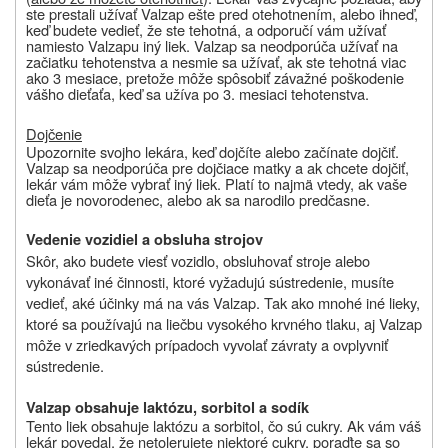
ste prestali užívať Valzap ešte pred otehotnením, alebo ihneď,
keď budete vedieť, že ste tehotná, a odporučí vám užívať
namiesto Valzapu iný liek. Valzap sa neodporúča užívať na
začiatku tehotenstva a nesmie sa užívať, ak ste tehotná viac
ako 3 mesiace, pretože môže spôsobiť závažné poškodenie
vášho dieťaťa, keď sa užíva po 3. mesiaci tehotenstva.
Dojčenie
Upozornite svojho lekára, keď dojčíte alebo začínate dojčiť.
Valzap sa neodporúča pre dojčiace matky a ak chcete dojčiť,
lekár vám môže vybrať iný liek. Platí to najmä vtedy, ak vaše
dieťa je novorodenec, alebo ak sa narodilo predčasne.
Vedenie vozidiel a obsluha strojov
Skôr, ako budete viesť vozidlo, obsluhovať stroje alebo
vykonávať iné činnosti, ktoré vyžadujú sústredenie, musíte
vedieť, aké účinky má na vás Valzap. Tak ako mnohé iné lieky,
ktoré sa používajú na liečbu vysokého krvného tlaku, aj Valzap
môže v zriedkavých prípadoch vyvolať závraty a ovplyvniť
sústredenie.
Valzap obsahuje laktózu, sorbitol a sodík
Tento liek obsahuje laktózu a sorbitol, čo sú cukry. Ak vám váš
lekár povedal, že netolerujete niektoré cukry,
poraďte sa so