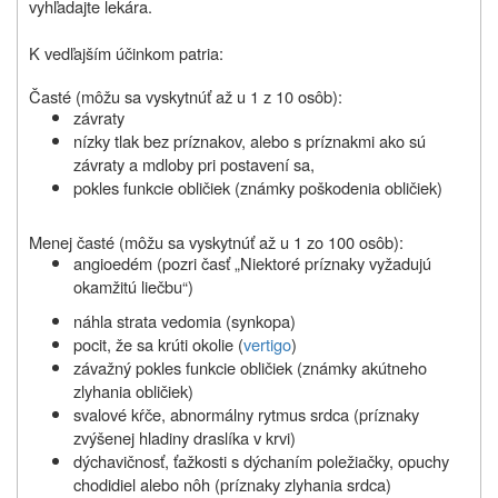
vyhľadajte lekára.
K vedľajším účinkom patria:
Časté
(môžu sa vyskytnúť až u 1 z 10 osôb)
:
závraty
nízky tlak bez príznakov, alebo s príznakmi ako sú
závraty a mdloby pri postavení sa,
pokles funkcie obličiek (známky poškodenia obličiek)
Menej časté
(môžu sa vyskytnúť až u 1 zo 100 osôb)
:
angioedém (pozri časť „Niektoré príznaky vyžadujú
okamžitú liečbu“)
náhla strata vedomia (synkopa)
pocit, že sa krúti okolie (
vertigo
)
závažný pokles funkcie obličiek (známky akútneho
zlyhania obličiek)
svalové kŕče, abnormálny rytmus srdca (príznaky
zvýšenej hladiny draslíka v krvi)
dýchavičnosť, ťažkosti s dýchaním poležiačky, opuchy
chodidiel alebo nôh (príznaky zlyhania srdca)