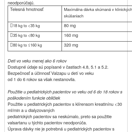
neodporúčajú.
Telesná hmotnosť
Maximálna dávka skúmaná v klinickýc
skúšaniach

80 mg
18 kg to <35 kg

160 mg
35 kg to <80 kg

320 mg
80 kg to ≤160 kg
Deti vo veku menej ako 6 rokov
Dostupné údaje sú popísané v častiach 4.8, 5.1 a 5.2.
Bezpečnosť a účinnosť Valzapu u detí vo veku
od 1 do 6 rokov sa však nestanovila.
Použitie u pediatrických pacientov vo veku od 6 do 18 rokov s
poškodením funkcie obličiek
Použitie u pediatrických pacientov s klírensom kreatinínu <30
ml/min a u dialyzovaných
pediatrických pacientov sa neskúmalo, preto sa použitie
valsartanu u týchto pacientov neodporúča.
Úprava dávky nie je potrebná u pediatrických pacientov s