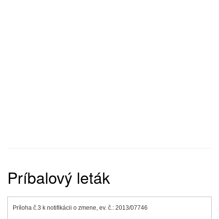
Príbalový leták
Príloha č.3 k notifikácii o zmene, ev. č.: 2013/07746