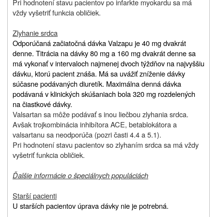
Pri hodnotení stavu pacientov po infarkte myokardu sa má
vždy vyšetriť funkcia obličiek.
Zlyhanie srdca
Odporúčaná začiatočná dávka Valzapu je 40 mg dvakrát
denne. Titrácia na dávky 80 mg a 160 mg dvakrát denne sa
má vykonať v intervaloch najmenej dvoch týždňov na najvyššiu
dávku, ktorú pacient znáša. Má sa uvážiť zníženie dávky
súčasne podávaných diuretík. Maximálna denná dávka
podávaná v klinických skúšaniach bola 320 mg rozdelených
na čiastkové dávky.
Valsartan sa môže podávať s inou liečbou zlyhania srdca.
Avšak trojkombinácia inhibítora ACE, betablokátora a
valsartanu sa neodporúča (pozri časti 4.4 a 5.1).
Pri hodnotení stavu pacientov so zlyhaním srdca sa má vždy
vyšetriť funkcia obličiek.
Ďalšie informácie o špeciálnych populáciách
Starší pacienti
U starších pacientov úprava dávky nie je potrebná.