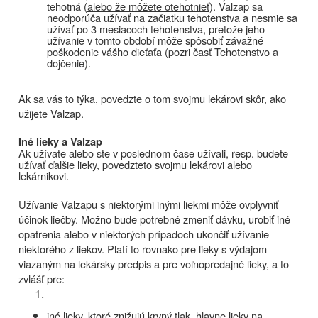
tehotná (
alebo že môžete otehotnieť
). Valzap sa
neodporúča užívať na začiatku tehotenstva a nesmie sa
užívať po 3 mesiacoch tehotenstva, pretože jeho
užívanie v tomto období môže spôsobiť závažné
poškodenie vášho dieťaťa (pozri časť Tehotenstvo a
dojčenie).
Ak sa vás to týka, povedzte o tom svojmu lekárovi skôr, ako
užijete Valzap.
Iné lieky a
Valzap
Ak užívate alebo ste v poslednom čase užívali
, resp. budete
užívať ďalšie lieky, povedzte
to svojmu lekárovi alebo
lekárnikovi.
Užívanie Valzapu s niektorými inými liekmi môže ovplyvniť
účinok liečby. Možno bude potrebné zmeniť dávku, urobiť iné
opatrenia alebo v niektorých prípadoch ukončiť užívanie
niektorého z liekov. Platí to rovnako pre lieky s výdajom
viazaným na lekársky predpis a pre voľnopredajné lieky, a to
zvlášť pre:
iné lieky, ktoré znižujú krvný tlak
, hlavne
lieky na