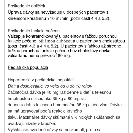
Poškodenie obličiek
Úprava dávky sa nevyžaduje u dospelých pacientov s
klírensom kreatinínu >10 ml/min (pozri časti 4.4 a 5.2).
Poškodenie funkcie pečene
Valzap je kontraindikovaný u pacientov s ťažkou poruchou
funkcie pečene,
a u pacientov s cholestázou
biliárnou cirhózou
(pozri časti 4.3 a 4.4 a 5.2). U pacientov s ľahkou až stredne
ťažkou poruchou funkcie pečene bez cholestázy dávka
valsartanu nemá prekročiť 80 mg.
Pediatrická populácia
Hypertenzia v pediatrickej populácii
Deti a dospievajúci vo veku od 6 do 18 rokov
Začiatočná dávka je 40 mg raz denne u detí s telesnou
hmotnosťou nižšou ako 35 kg a 80 mg raz
denne u detí s telesnou hmotnosťou 35 kg alebo viac. Dávka
sa má upravovať podľa reakcie krvného
tlaku. Maximálne dávky skúmané v klinických skúšaniach sa
uvádzajú nižšie v tabuľke.
Vyššie ako uvedené dávky sa neskúmali, preto sa