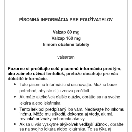
PÍSOMNÁ INFORMÁCIA PRE POUŽÍVATEĽOV
Valzap 80 mg
Valzap 160 mg
filmom obalené tablety
valsartan
Pozorne si prečítajte celú písomnú informáciu
predtým
,
ako začnete užívať
tento
liek,
pretože obsahuje pre vás
dôležité informácie
.
Túto písomnú informáciu si uschovajte. Možno bude
potrebné, aby ste si ju znovu prečítali.
Ak máte akékoľvek ďalšie otázky, obráťte sa na svojho
lekára alebo lekárnika.
Tento liek bol predpísaný
iba
vám. Nedávajte ho nikomu
inému. Môže mu uškodiť, dokonca aj vtedy, ak má
rovnaké príznaky
ochorenia
ako vy.
Ak
sa u vás vyskytne
akýkoľvek vedľajší účinok
, obráťte
sa na svojho lekára
alebo
lekárnika. To sa týka aj