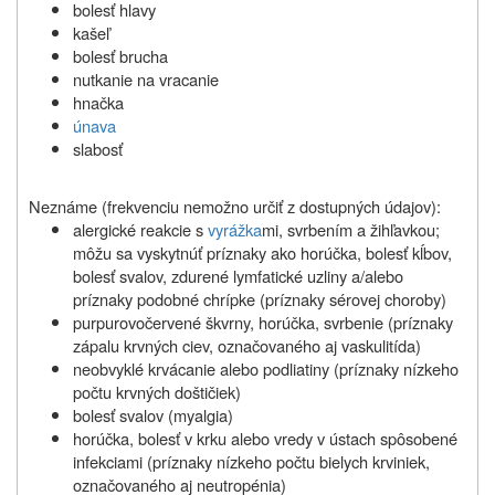
bolesť hlavy
kašeľ
bolesť brucha
nutkanie na vracanie
hnačka
únava
slabosť
Neznáme (frekvenciu nemožno určiť z dostupných údajov):
alergické reakcie s
vyrážka
mi, svrbením a žihľavkou;
môžu sa vyskytnúť príznaky ako horúčka, bolesť kĺbov,
bolesť svalov, zdurené lymfatické uzliny a/alebo
príznaky podobné chrípke (príznaky sérovej choroby)
purpurovočervené škvrny, horúčka, svrbenie (príznaky
zápalu krvných ciev, označovaného aj vaskulitída)
neobvyklé krvácanie alebo podliatiny (príznaky nízkeho
počtu krvných doštičiek)
bolesť svalov (myalgia)
horúčka, bolesť v krku alebo vredy v ústach spôsobené
infekciami (príznaky nízkeho počtu bielych krviniek,
označovaného aj neutropénia)