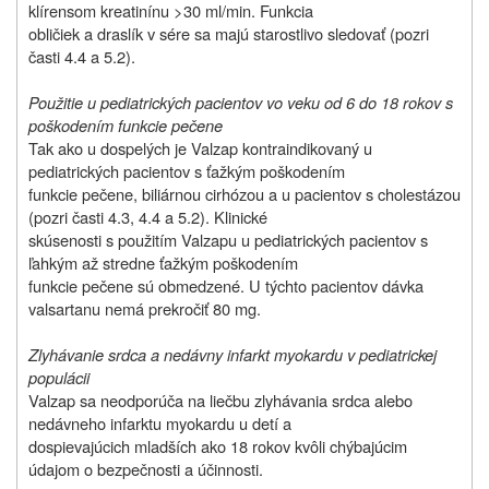
klírensom kreatinínu >30 ml/min. Funkcia
obličiek a draslík v sére sa majú starostlivo sledovať (pozri
časti 4.4 a 5.2).
Použitie u pediatrických pacientov vo veku od 6 do 18 rokov s
poškodením funkcie pečene
Tak ako u dospelých je Valzap kontraindikovaný u
pediatrických pacientov s ťažkým poškodením
funkcie pečene, biliárnou cirhózou a u pacientov s cholestázou
(pozri časti 4.3, 4.4 a 5.2). Klinické
skúsenosti s použitím Valzapu u pediatrických pacientov s
ľahkým až stredne ťažkým poškodením
funkcie pečene sú obmedzené. U týchto pacientov dávka
valsartanu nemá prekročiť 80 mg.
Zlyhávanie srdca a nedávny infarkt myokardu v pediatrickej
populácii
Valzap sa neodporúča na liečbu zlyhávania srdca alebo
nedávneho infarktu myokardu u detí a
dospievajúcich mladších ako 18 rokov kvôli chýbajúcim
údajom o bezpečnosti a účinnosti.