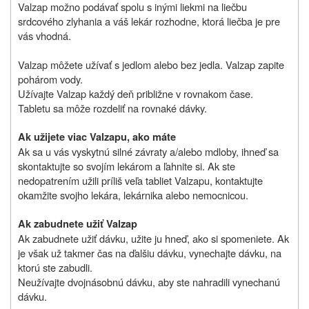
Valzap možno podávať spolu s inými liekmi na liečbu
srdcového zlyhania a váš lekár rozhodne, ktorá liečba je pre
vás vhodná.
Valzap môžete užívať s jedlom alebo bez jedla. Valzap zapite
pohárom vody.
Užívajte Valzap každý deň približne v rovnakom čase.
Tabletu sa môže rozdeliť na rovnaké dávky.
Ak užijete viac Valzapu, ako máte
Ak sa u vás vyskytnú silné závraty a/alebo mdloby, ihneď sa
skontaktujte so svojím lekárom a ľahnite si. Ak ste
nedopatrením užili príliš veľa tabliet Valzapu, kontaktujte
okamžite svojho lekára, lekárnika alebo nemocnicou.
Ak zabudnete užiť Valzap
Ak zabudnete užiť dávku, užite ju hneď, ako si spomeniete. Ak
je však už takmer čas na ďalšiu dávku, vynechajte dávku, na
ktorú ste zabudli.
Neužívajte dvojnásobnú dávku, aby ste nahradili vynechanú
dávku.