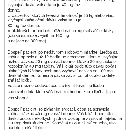
zvyčajná dávka valsartanu je 40 mg raz
denne.
U pacientov, ktorých telesná hmotnosť
je 35 kg alebo viac,
zvyčajná začiatočná dávka valsartanu je
80 mg raz denne.
V niektorých prípadoch môže lekár predpísať
vyššie dávky
(dávka sa môže zvýšiť
na 160 mg
a najviac na 320 mg).
Dospelí pacienti po nedávnom srdcovom infarkte:
Liečba sa
začína spravidla už 12 hodín po srdcovom infarkte, zvyčajne
nízkou dávkou 20 mg dvakrát denne. Dávku 20 mg získate
rozpolením 40 mg tablety. Váš lekár bude túto dávku počas
niekoľkých týždňov postupne zvyšovať najviac na 160 mg
dvakrát denne. Konečná dávka závisí od toho, ako budete
znášať liečbu.
Valzap možno podávať spolu s inými liekmi na liečbu
srdcového infarktu a váš lekár rozhodne, ktorá liečba je pre
vás vhodná.
Dospelí pacienti so
zlyhaním srdca: Liečba sa spravidla
začína dávkou 40 mg dvakrát denne. Váš lekár bude túto
dávku počas niekoľkých týždňov postupne zvyšovať najviac na
160 mg dvakrát denne. Konečná dávka závisí od toho, ako
budete znášať liečbu.