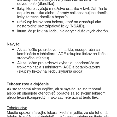
odvodnenie
(diuretiká).
lieky, ktoré zvyšujú množstvo draslíka
v krvi. Zahŕňa to
doplnky draslíka alebo náhrady soli obsahujúce draslík,
lieky šetriace draslík a heparín.
určitý typ liekov proti bolesti
, ktoré sa označujú ako
nesteroidné protizápalové lieky (NSAID).
lítium
, čo je liek na liečbu niektorých duševných chorôb.
Navyše:
Ak sa
liečite po srdcovom infarkte
, neodporúča sa
kombinácia s
inhibítormi ACE
(skupina liekov na liečbu
srdcového infarktu).
Ak sa
liečite pre srdcové zlyhanie
, neodporúča sa
trojkombinácia s
inhibítormi ACE a betablokátormi
(skupiny liekov na liečbu zlyhania srdca).
Tehotenstvo a dojčenie
Ak ste tehotná alebo dojčíte, ak si myslíte, že ste tehotná
alebo ak plánujete otehotnieť
, poraďte sa so svojím lekárom
alebo lekárnikom
predtým, ako začnete užívať tento liek.
Tehotenstvo
Musíte upozorniť svojho lekára, keď si myslíte, že ste tehotná
(
alebo že môžete otehotnieť
).
Lekár vás zvyčajne požiada, aby