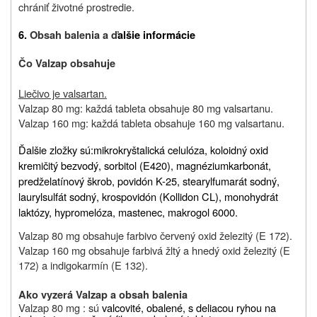
chrániť životné prostredie.
6.
Obsah balenia a ď
alšie informácie
Čo Valzap obsahuje
Liečivo je valsartan.
Valzap 80 mg: každá tableta obsahuje 80 mg valsartanu.
Valzap 160 mg: každá tableta obsahuje 160 mg valsartanu.
Ďalšie zložky sú:
mikrokryštalická celulóza, koloidný oxid
kremičitý bezvodý, sorbitol (E420), magnéziumkarbonát,
predželatínový škrob, povidón K-25, stearylfumarát sodný,
laurylsulfát sodný, krospovidón (Kollidon CL), monohydrát
laktózy, hypromelóza, mastenec, makrogol 6000.
Valzap 80 mg obsahuje farbivo červený oxid železitý (E 172).
Valzap 160 mg obsahuje farbivá žltý a hnedý oxid železitý (E
172) a indigokarmín (E 132).
Ako vyzerá Valzap a obsah balenia
Valzap 80 mg : sú
valcovité, obalené, s deliacou ryhou na