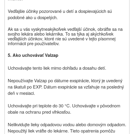
Vedľajšie účinky pozorované u detí a dospievajúcich sú
podobné ako u dospelých.
Ak
sa u vás vyskytne
akýkoľvek vedľajší účinok
, obráťte sa na
svojho lekára alebo lekárnika. To sa týka aj akýchkoľvek
vedľajších účinkov
, ktoré nie sú uvedené v tejto písomnej
informácii pre používateľov.
5. Ako uchovávať Valzap
Uchovávajte tento liek mimo dohľadu a dosahu detí.
Nepoužívajte Valzap po dátume exspirácie, ktorý je uvedený
na škatuli po EXP. Dátum exspirácie sa vzťahuje na posledný
deň v mesiaci.
Uchovávajte pri teplote do 30 °C. Uchovávajte v pôvodnom
obale na ochranu pred vlhkosťou.
Nelikvidujte lieky odpadovou vodou alebo domovým odpadom.
Nepoužitý liek vráťte do lekárne. Tieto opatrenia pomôžu