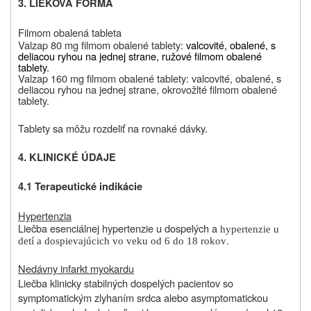
3. LIEKOVÁ FORMA
Filmom obalená tableta
Valzap 80 mg filmom obalené tablety:
valcovité, obalené, s
deliacou ryhou na jednej strane, ružové filmom obalené
tablety.
Valzap 160 mg filmom obalené tablety: valcovité, obalené, s
deliacou ryhou na jednej strane,
okrovožlté filmom obalené
tablety.
Tablety sa môžu rozdeliť na rovnaké dávky.
4. KLINICKÉ ÚDAJE
4.1 Terapeutické indikácie
Hypertenzia
Liečba esenciálnej hypertenzie u dospelých a
hypertenzie u
.
detí a dospievajúcich vo veku od 6 do 18 rokov
Nedávny infarkt myokardu
Liečba klinicky stabilných dospelých pacientov so
symptomatickým zlyhaním srdca alebo asymptomatickou