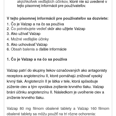
akýchkoľvek vedľajších účinkov,
ktoré nie sú uvedené v
tejto písomnej informácii pre používateľov.
V tejto písomnej informácii pre používateľov sa dozviete:
1. Čo je Valzap a na čo sa používa
2.
Čo potrebujete vedieť s
kôr ako užijete Valzap
3. Ako užívať Valzap
4. Možné vedľajšie účinky
5. Ako uchovávať Valzap
6.
Obsah balenia a ď
alšie informácie
1. Čo je Valzap a na čo sa používa
Valzap patrí do skupiny liekov označovaných ako antagonisty
receptora angiotenzínu II, ktoré pomáhajú znižovať vysoký
krvný tlak. Angiotenzín II je látka v tele, ktorá spôsobuje
zúženie ciev a tým vyvoláva zvýšenie krvného tlaku. Valzap
bráni účinku angiotenzínu II. Následkom je uvoľnenie ciev a
zníženie krvného tlaku.
Valzap 80 mg filmom obalené tablety a Valzap 160 filmom
obalené tablety sa
môžu použiť na tri rôzne ochorenia: