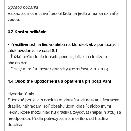
Spôsob podania
Valzap sa môže užívať bez ohľadu na jedlo a má sa užívať s
vodou.
4.3 Kontraindikácie
- Precitlivenosť na liečivo alebo na ktorúkoľvek z pomocných
látok uvedených v časti 6.1.
- Ťažké poškodenie funkcie pečene, biliárna cirhóza a
cholestáza.
- Druhý a tretí trimester gravidity (pozri časti 4.4 a 4.6).
4.4 Osobitné upozornenia a opatrenia pri používaní
Hyperkaliémia
Súbežné použitie s doplnkami draslíka, diuretikami šetriacimi
draslík, náhradami solí obsahujúcimi draslík alebo inými
liekmi, ktoré môžu hladinu draslíka zvyšovať (heparín atď.) sa
neodporúča. Podľa potreby sa má monitorovať hladina
draslíka.