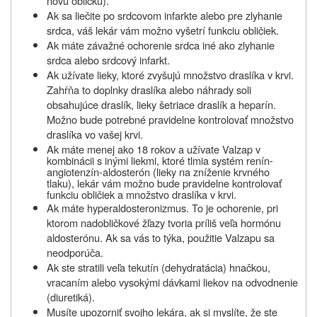
novú obličku).
Ak sa liečite po srdcovom infarkte alebo pre zlyhanie
srdca, váš lekár vám možno vyšetrí funkciu obličiek.
Ak máte závažné ochorenie srdca iné ako zlyhanie
srdca alebo srdcový infarkt.
Ak užívate lieky, ktoré zvyšujú množstvo draslíka v krvi.
Zahŕňa to doplnky draslíka alebo náhrady soli
obsahujúce draslík, lieky šetriace draslík a heparín.
Možno bude potrebné pravidelne kontrolovať množstvo
draslíka vo vašej krvi.
Ak máte menej ako 18 rokov a užívate Valzap v
kombinácii s inými liekmi, ktoré tlmia systém
renín-
angiotenzín-aldosterón (lieky na zníženie krvného
tlaku), lekár vám možno bude
pravidelne kontrolovať
funkciu obličiek a množstvo draslíka v krvi.
Ak máte hyperaldosteronizmus. To je ochorenie, pri
ktorom nadobličkové žľazy tvoria príliš veľa hormónu
aldosterónu. Ak sa vás to týka, použitie Valzapu sa
neodporúča.
Ak ste stratili veľa tekutín (dehydratácia) hnačkou,
vracaním alebo vysokými dávkami liekov na odvodnenie
(diuretiká).
Musíte upozorniť svojho lekára, ak si myslíte, že ste