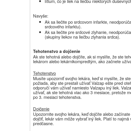
lítium
, čo je liek na liečbu niektorých duševný
Navyše:
Ak sa
liečite po srdcovom infarkte
, neodporúča
srdcového infarktu).
Ak sa
liečite pre srdcové zlyhanie
, neodporúča
(skupiny liekov na liečbu zlyhania srdca).
Tehotenstvo a dojčenie
Ak ste tehotná alebo dojčíte, ak si myslíte, že ste te
lekárom alebo lekárnikom
predtým, ako začnete užívať
Tehotenstvo
Musíte upozorniť svojho lekára, keď si myslíte, že ste
požiada, aby ste prestali užívať Valzap ešte pred ot
odporučí vám užívať namiesto Valzapu iný liek. Valz
užívať, ak ste tehotná viac ako 3 mesiace, pretože 
po 3. mesiaci tehotenstva.
Dojčenie
Upozornite svojho lekára, keď dojčíte alebo začínate 
dojčiť, lekár vám môže vybrať iný liek. Platí to najm
predčasne.