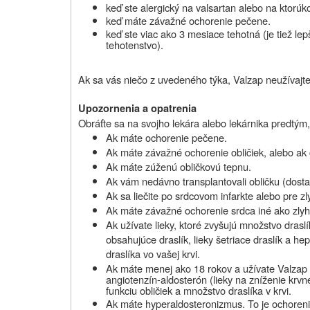
keď ste
alergický
na valsartan alebo na ktorúko
keď máte
závažné ochorenie pečene.
keď ste
viac ako 3 mesiace tehotná
(je tiež l
tehotenstvo).
Ak sa vás niečo z uvedeného týka, Valzap neužívajte
Upozornenia a opatrenia
Obráťte sa na svojho lekára alebo lekárnika predtým
Ak máte ochorenie pečene.
Ak máte závažné ochorenie obličiek, alebo ak 
Ak máte zúženú obličkovú tepnu.
Ak vám nedávno transplantovali obličku (dostal
Ak sa liečite po srdcovom infarkte alebo pre zl
Ak máte závažné ochorenie srdca iné ako zlyha
Ak užívate lieky, ktoré zvyšujú množstvo draslí
obsahujúce draslík, lieky šetriace draslík a 
draslíka vo vašej krvi.
Ak máte menej ako 18 rokov a užívate Valzap v
angiotenzín-aldosterón (lieky na zníženie krv
funkciu obličiek a množstvo draslíka v krvi.
Ak máte hyperaldosteronizmus. To je ochorenie