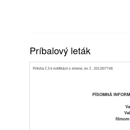
Príbalový leták
Príloha č.3 k notifikácii o zmene, ev. č.: 2013/07746
PÍSOMNÁ INFORM
Va
Va
filmom