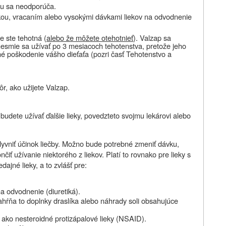
apu sa neodporúča.
načkou, vracaním alebo vysokými dávkami liekov na odvodnenie
e ste tehotná (
alebo že môžete otehotnieť
). Valzap sa
nesmie sa užívať po 3 mesiacoch tehotenstva, pretože jeho
é poškodenie vášho dieťaťa (pozri časť Tehotenstvo a
r, ako užijete Valzap.
 budete užívať ďalšie lieky, povedzte
to svojmu lekárovi alebo
lyvniť účinok liečby. Možno bude potrebné zmeniť dávku,
čiť užívanie niektorého z liekov. Platí to rovnako pre lieky s
ajné lieky, a to zvlášť pre:
 na odvodnenie
(diuretiká).
Zahŕňa to doplnky draslíka alebo náhrady soli obsahujúce
ú ako nesteroidné protizápalové lieky (NSAID).