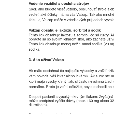
Vedenie vozidiel a obsluha strojov
Skôr, ako budete viesť vozidlo, obsluhovať stroje ale
vedieť, aké účinky má na vás Valzap. Tak ako mnohé 
tlaku, aj Valzap môže v zriedkavých prípadoch vyvola
Valzap obsahuje laktózu, sorbitol a sodík
Tento liek obsahuje laktózu a sorbitol, čo sú cukry. A
poraďte sa so svojím lekárom skôr, ako začnete užívať
Tento liek obsahuje menej než 1 mmol sodíka (23 mg
sodíka.
3. Ako užívať Valzap
Ak máte dosiahnuť čo najlepšie výsledky a znížiť rizik
vám povedal váš lekár alebo lekárnik. Ak si nie ste ni
ktorí majú vysoký krvný tlak, si často nevšimnú žiad
normálne. Preto je veľmi dôležité, aby ste chodili na
Dospelí pacienti s vysokým krvným tlakom:
Zvyčajná
môže predpísať vyššie dávky (napr. 160 mg alebo 32
diuretikom).