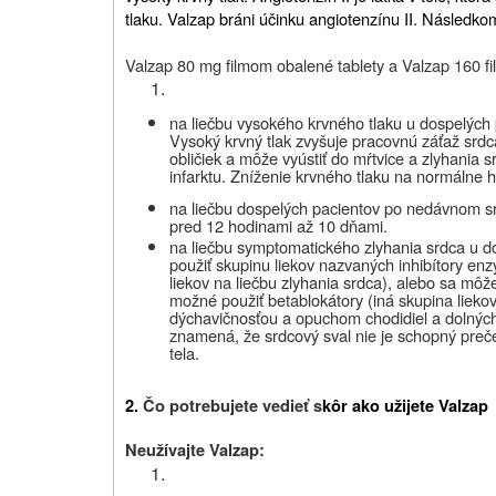
tlaku. Valzap bráni účinku angiotenzínu II. Následkom
Valzap 80 mg filmom obalené tablety a Valzap 160 f
na liečbu vysokého krvného tlaku
u dospelých 
Vysoký krvný tlak zvyšuje pracovnú záťaž srdc
obličiek a môže vyústiť do mŕtvice a zlyhania s
infarktu. Zníženie krvného tlaku na normálne h
na liečbu dospelých pacientov po nedávnom s
pred 12 hodinami až 10 dňami.
na liečbu symptomatického zlyhania srdca u d
použiť skupinu liekov nazvaných inhibítory en
liekov na liečbu zlyhania srdca), alebo sa môž
možné použiť betablokátory (iná skupina liekov
dýchavičnosťou a opuchom chodidiel a dolných
znamená, že srdcový sval nie je schopný preče
tela.
2.
Čo potrebujete vedieť s
kôr ako užijete Valzap
Neužívajte Valzap: