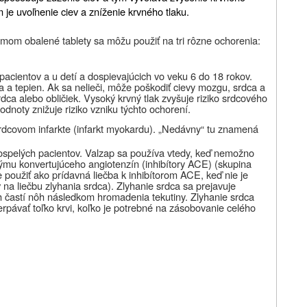
 je uvoľnenie ciev a zníženie krvného tlaku.
ilmom obalené tablety sa
môžu použiť na tri rôzne ochorenia:
pacientov a u detí a dospievajúcich vo veku 6 do 18 rokov
.
a a tepien. Ak sa nelieči, môže poškodiť cievy mozgu, srdca a
rdca alebo obličiek. Vysoký krvný tlak zvyšuje riziko srdcového
odnoty znižuje riziko vzniku týchto ochorení.
rdcovom infarkte
(infarkt myokardu). „Nedávny“ tu znamená
ospelých pacientov.
Valzap sa používa vtedy, keď nemožno
zýmu konvertujúceho angiotenzín (inhibítory ACE) (skupina
e použiť ako prídavná liečba k inhibítorom ACE, keď nie je
 na liečbu zlyhania srdca). Zlyhanie srdca sa prejavuje
 častí nôh následkom hromadenia tekutiny. Zlyhanie srdca
rpávať toľko krvi, koľko je potrebné na zásobovanie celého