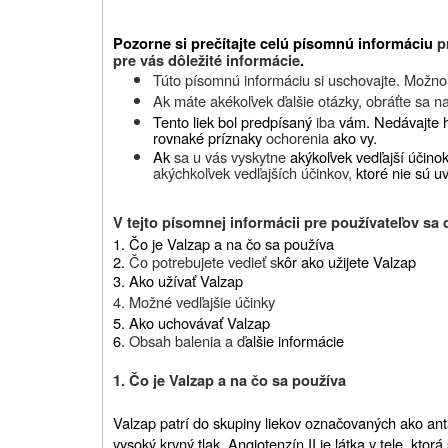
Pozorne si prečítajte celú písomnú informáciu
p
pre vás dôležité informácie
.
Túto písomnú informáciu si uschovajte. Možno b
Ak máte akékoľvek ďalšie otázky, obráťte sa na
Tento liek bol predpísaný
iba
vám. Nedávajte h
rovnaké príznaky
ochorenia
ako vy.
Ak
sa u vás vyskytne
akýkoľvek vedľajší účino
akýchkoľvek vedľajších účinkov,
ktoré nie sú u
V tejto písomnej informácii pre používateľov sa 
1. Čo je Valzap a na čo sa používa
2.
Čo potrebujete vedieť s
kôr ako užijete Valzap
3. Ako užívať Valzap
4. Možné vedľajšie účinky
5. Ako uchovávať Valzap
6.
Obsah balenia a ď
alšie informácie
1. Čo je Valzap a na čo sa používa
Valzap patrí do skupiny liekov označovaných ako ant
vysoký krvný tlak. Angiotenzín II je látka v tele, kt