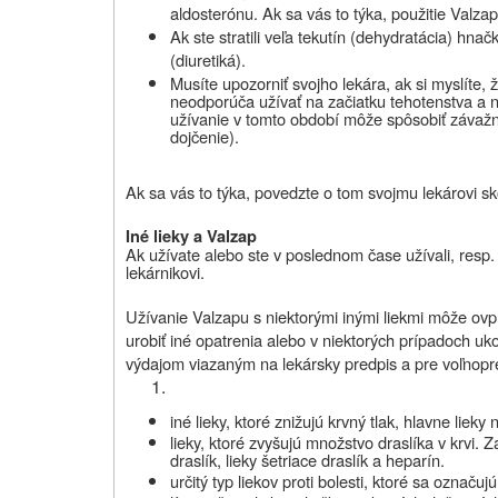
aldosterónu. Ak sa vás to týka, použitie Valz
Ak ste stratili veľa tekutín (dehydratácia) h
(diuretiká).
Musíte upozorniť svojho lekára, ak si myslíte, ž
neodporúča užívať na začiatku tehotenstva a 
užívanie v tomto období môže spôsobiť závažn
dojčenie).
Ak sa vás to týka, povedzte o tom svojmu lekárovi skô
Iné lieky a
Valzap
Ak užívate alebo ste v poslednom čase užívali
, resp.
lekárnikovi.
Užívanie Valzapu s niektorými inými liekmi môže ovp
urobiť iné opatrenia alebo v niektorých prípadoch ukon
výdajom viazaným na lekársky predpis a pre voľnopred
iné lieky, ktoré znižujú krvný tlak
, hlavne
lieky
lieky, ktoré zvyšujú množstvo draslíka
v krvi. 
draslík, lieky šetriace draslík a heparín.
určitý typ liekov proti bolesti
, ktoré sa označuj