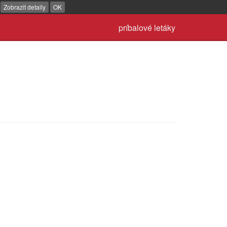
.
Zobrazit detaily
OK
príbalové letáky