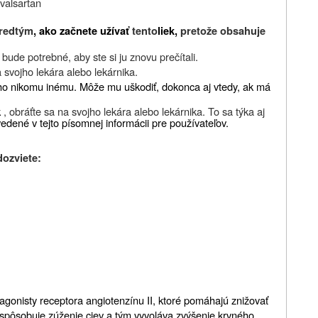
valsartan
redtým
, ako začnete užívať
tento
liek,
pretože obsahuje
ude potrebné, aby ste si ju znovu prečítali.
 svojho lekára alebo lekárnika.
o nikomu inému. Môže mu uškodiť, dokonca aj vtedy, ak má
k
, obráťte sa na svojho lekára
alebo
lekárnika. To sa týka aj
vedené v tejto písomnej informácii pre používateľov.
dozviete:
agonisty receptora angiotenzínu II, ktoré pomáhajú znižovať
orá spôsobuje zúženie ciev a tým vyvoláva zvýšenie krvného