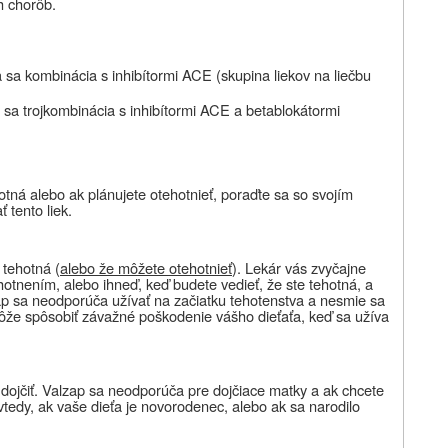
ch chorôb.
 sa kombinácia s
inhibítormi ACE
(skupina liekov na liečbu
 sa trojkombinácia s
inhibítormi ACE a betablokátormi
hotná alebo ak plánujete otehotnieť
, poraďte sa so svojím
 tento liek.
 tehotná (
alebo že môžete otehotnieť
).
Lekár vás zvyčajne
ehotnením, alebo ihneď, keď budete vedieť, že ste tehotná, a
ap sa neodporúča užívať na začiatku tehotenstva a nesmie sa
môže spôsobiť závažné poškodenie vášho dieťaťa, keď sa užíva
dojčiť.
Valzap sa neodporúča pre dojčiace matky a ak chcete
ä vtedy, ak vaše dieťa je novorodenec, alebo ak sa narodilo