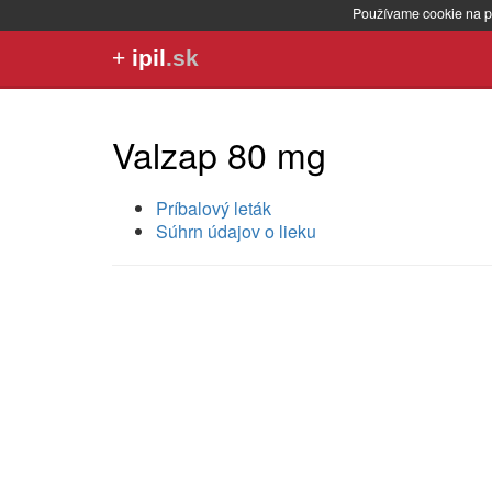
Používame cookie na p
+
ipil
.sk
Valzap 80 mg
Príbalový leták
Súhrn údajov o lieku