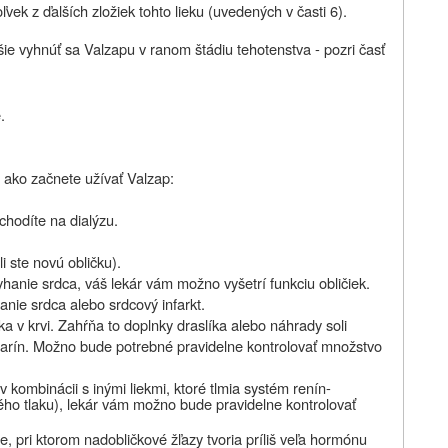
ľvek z ďalších zložiek tohto lieku (uvedených v časti 6).
epšie vyhnúť sa Valzapu v ranom štádiu tehotenstva - pozri časť
.
, ako začnete užívať Valzap:
chodíte na dialýzu.
i ste novú obličku).
yhanie srdca, váš lekár vám možno vyšetrí funkciu obličiek.
nie srdca alebo srdcový infarkt.
ka v krvi. Zahŕňa to doplnky draslíka alebo náhrady soli
heparín. Možno bude potrebné pravidelne kontrolovať množstvo
 kombinácii s inými liekmi, ktoré tlmia systém
renín-
ného tlaku), lekár vám možno bude
pravidelne kontrolovať
, pri ktorom nadobličkové žľazy tvoria príliš veľa hormónu