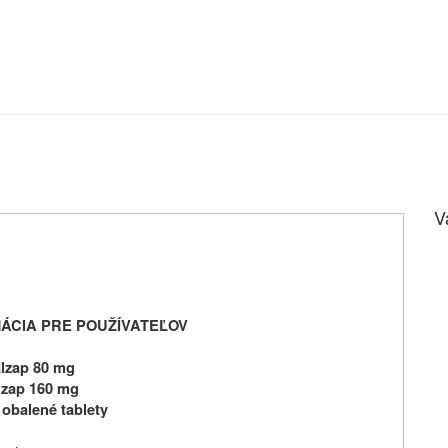
V
ÁCIA PRE POUŽÍVATEĽOV
lzap 80 mg
lzap 160 mg
 obalené tablety