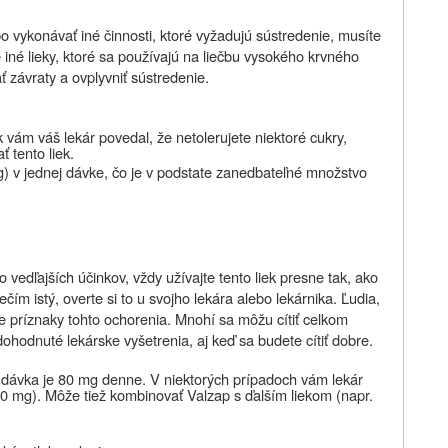
bo vykonávať iné činnosti, ktoré vyžadujú sústredenie, musíte
iné lieky, ktoré sa používajú na liečbu vysokého krvného
ť závraty a ovplyvniť sústredenie.
k vám váš lekár povedal, že netolerujete niektoré cukry,
 tento liek.
) v jednej dávke, čo je v podstate zanedbateľné množstvo
o vedľajších účinkov, vždy užívajte tento liek presne tak, ako
ečím istý, overte si to u svojho lekára alebo lekárnika. Ľudia,
ne príznaky tohto ochorenia. Mnohí sa môžu cítiť celkom
 dohodnuté lekárske vyšetrenia, aj keď sa budete cítiť dobre.
 dávka je 80 mg denne. V niektorých prípadoch vám lekár
0 mg). Môže tiež kombinovať Valzap s ďalším liekom (napr.