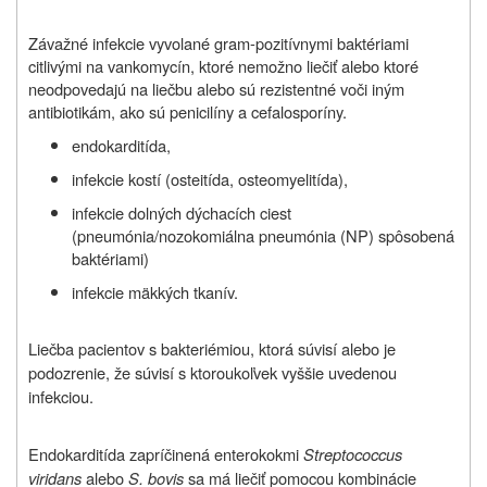
Závažné infekcie vyvolané gram-pozitívnymi baktériami
citlivými na vankomycín, ktoré nemožno liečiť alebo ktoré
neodpovedajú na liečbu alebo sú rezistentné voči iným
antibiotikám, ako sú penicilíny a cefalosporíny.
endokarditída,
infekcie kostí (osteitída, osteomyelitída),
infekcie dolných dýchacích ciest
(pneumónia/nozokomiálna pneumónia (NP) spôsobená
baktériami)
infekcie mäkkých tkanív.
Liečba pacientov s bakteriémiou, ktorá súvisí alebo je
podozrenie, že súvisí s ktoroukoľvek vyššie uvedenou
infekciou.
Endokarditída zapríčinená enterokokmi
Streptococcus
viridans
alebo
S. bovis
sa má liečiť pomocou kombinácie