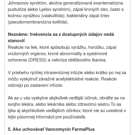
Johnsonov syndróm, akútna generalizovaná exantematózna
pustulóza alebo Lyelov syndróm), zápal krvných ciev, často s
kožnou vyrážkou (vaskulitída), bakteriálny zápal čriev
(pseudomembranózna kolitída).
Neznáme: frekvencia sa z dostupných údajov nedá
stanoviť
Reakcie na liek, ktoré spôsobujú vyrážku, horúčku, zápal
vnútorných orgánov, krvné abnormality a systémové
ochorenia (DRESS) a nekróza obličkového tkaniva.
V priebehu rýchlej intravenóznej infúzie alebo krátko po nej sa
môžu vyskytnúť závažné anafylaktoidné reakcie. Reakcie
odznejú po zastavení infúzie.
Ak sa u vás vyskytne akýkoľvek vedľajší účinok, obráťte sa na
svojho lekára, alebo lekárnika alebo zdravotnú sestru.
To sa
týka aj akýchkoľvek vedľajších účinkov, ktoré nie sú uvedené v
tejto písomnej informácii pre používateľa.
5. Ako uchovávať Vancomycin FarmaPlus