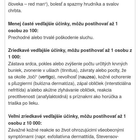
človeka – red man“), bolesť a spazmy hrudníka a svalov
chrbta.
Menej časté vedľajšie účinky, môžu postihovať až 1
osobu zo 100:
Prechodné alebo trvalé poškodenie sluchu.
Zriedkavé vedľajšie účinky, môžu postihovať až 1 osobu z
1 000:
Zástava srdca, pokles alebo zvýšenie počtu určitých krvných
buniek, zvonenie v ušiach (tinnitus), závraty alebo pocity, že
sa okolie „točí“ (
vertigo
), nevoľnosť (
nauzea
), kožné ochorenie
s pľuzgiermi (bulózna dermatóza), zápal obličiek (intersticiálna
nefritída) a/alebo akútne zlyhávanie obličiek, reakcia
precitlivenosti (anafylaktoidná) s príznakmi ako horúčka a
triaška po lieku.
Veľmi zriedkavé vedľajšie účinky, môžu postihovať až 1
osobu z 10 000:
Závažné kožné reakcie so život ohrozujúcimi všeobecnými
symptómami (napr. exfoliatívna dermatitída, Stevensov-