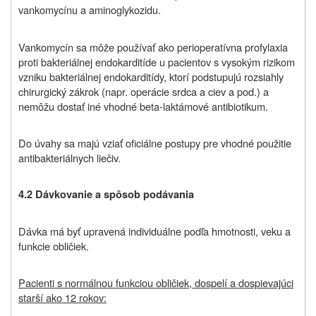
vankomycínu a aminoglykozidu.
Vankomycín sa môže používať ako perioperatívna profylaxia
proti bakteriálnej endokarditíde u pacientov s vysokým rizikom
vzniku bakteriálnej endokarditídy, ktorí podstupujú rozsiahly
chirurgický zákrok (napr. operácie srdca a ciev a pod.) a
nemôžu dostať iné vhodné beta-laktámové antibiotikum.
Do úvahy sa majú vziať oficiálne postupy pre vhodné použitie
antibakteriálnych liečiv.
4.2 Dávkovanie a spôsob podávania
Dávka má byť upravená individuálne podľa hmotnosti, veku a
funkcie obličiek.
Pacienti s normálnou funkciou obličiek, dospelí a dospievajúci
starší ako 12 rokov: