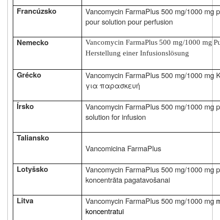
Francúzsko
Vancomycin FarmaPlus
500 mg/1000 mg
p
pour solution pour perfusion
Nemecko
Vancomycin FarmaPlus
500 mg/1000 mg
Pu
Herstellung einer Infusionslösung
Grécko
Vancomycin FarmaPlus
500 mg/1000 mg
Κ
για παρασκευή
Írsko
Vancomycin FarmaPlus
500 mg/1000 mg
p
solution for infusion
Taliansko
Vancomicina FarmaPlus
Lotyšsko
Vancomycin FarmaPlus
500 mg/1000 mg
p
koncentrāta pagatavošanai
Litva
Vancomycin FarmaPlus
500 mg/1000 mg
m
koncentratui