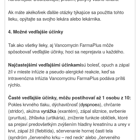
Ak máte akékoľvek ďalšie otázky týkajúce sa použitia tohto
lieku, opýtajte sa svojho lekára alebo lekárnika.
4. Možné vedľajšie účinky
Tak ako všetky lieky, aj Vancomycin FarmaPlus môže
spôsobovať vedľajšie účinky, hoci sa neprejavia u každého.
sú bolesť, opuch a zápal
Najčastejšími vedľajšími účinkami
žíl v mieste infúzie a pseudo-alergické reakcie, keď sa
intravenózna infúzia Vancomycinu FarmaPlus podáva príliš
rýchlo.
Časté vedľajšie účinky, môžu postihovať až 1 osobu z 10:
Pokles krvného tlaku, dýchavičnosť (
dyspnoe
a), chrčanie
(stridor), akútna
vyrážka
(exantém), zápal sliznice, svrbenie
(pruritus), žihľavka (urtikária), zníženie funkcie obličiek, ktoré
sa prejaví predovšetkým zvýšením hladiny kreatinínu a urey v
krvi, zápal žíl (flebitída), sčervenanie hornej časti tela
(syndróm „červeného krku – red neck“ alebo „červeného