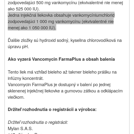
zodpovedajúci 500 mg vankomycínu (ekvivalentné nie menej
ako 525 000 IU).
Jedna injekčná liekovka obsahuje vankomycíniumchlorid
zodpovedajúci 1 000 mg vankomycínu (ekvivalentné nie
menej ako 1 050 000 IU).
Ďalšie zložky sú hydroxid sodný, kyselina chlorovodíková na
úpravu pH.
Ako vyzerá Vancomycin FarmaPlus a obsah balenia
Tento liek má vzhľad bieleho až takmer bieleho prášku na
infúzny koncentrát.
Vancomycin FarmaPlus je dostupný v balení po jednej
sklenenej injekčnej liekovke a gumovou zátkou a odklápacím
viečkom.
Držiteľ rozhodnutia o registrácii a výrobca:
Držiteľ rozhodnutia o registrácii:
Mylan S.A.S.