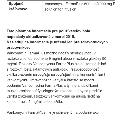
Spojené
Vancomycin FarmaPlus
500 mg/1000 mg
P
kráľovstvo
solution for infusion
Táto písomná informácia pre používateľov bola
naposledy aktualizovaná v marci 2015.
Nasledujúca informácia je určená len pre zdravotníckych
pracovníkov:
Vancomycin FarmaPlus možno riediť v sterilnej vode, v
roztoku chloridu sodného 9 mg/ml alebo v roztoku glukózy 50
mg/ml. Roztoky Vancomycinu FarmaPlus nie sú kompatibilné
s roztokmi betalaktámových antibiotík. Pravdepodobnosť
vzniku zrazenín sa zvyšuje so zvyšujúcimi sa koncentráciami
vankomycínu. Intravenózne kanyly a katétre sa medzi
podaním Vancomycinu FarmaPlus a týmito antibiotikami
musia prepláchnuť fyziologickým roztokom, aby sa predišlo
vzniku zrazenín. Roztoky vankomycínu sa musia riediť na
koncentráciu 5 mg/ml alebo nižšiu.
Vankomycín FarmaPlus nie je schválený na podanie ako