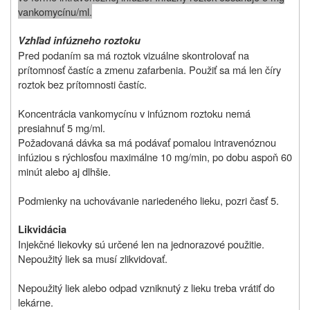
vankomycínu/ml.
Vzhľad infúzneho roztoku
Pred podaním sa má roztok vizuálne skontrolovať na
prítomnosť častíc a zmenu zafarbenia. Použiť sa má len číry
roztok bez prítomnosti častíc.
Koncentrácia vankomycínu v infúznom roztoku nemá
presiahnuť 5 mg/ml.
Požadovaná dávka sa má podávať pomalou intravenóznou
infúziou s rýchlosťou maximálne 10 mg/min, po dobu aspoň 60
minút alebo aj dlhšie.
Podmienky na uchovávanie nariedeného lieku, pozri časť 5.
Likvidácia
Injekčné liekovky sú určené len na jednorazové použitie.
Nepoužitý liek sa musí zlikvidovať.
Nepoužitý liek alebo odpad vzniknutý z lieku treba vrátiť do
lekárne.