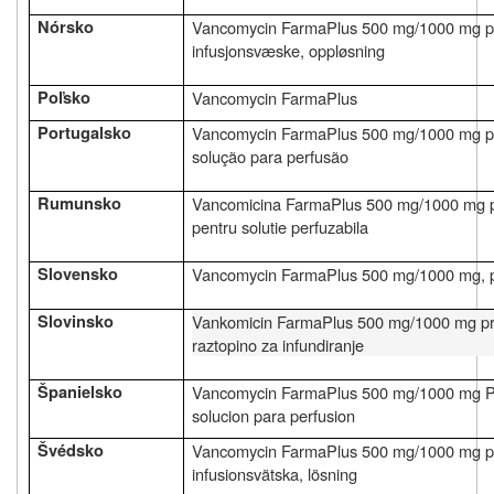
Nórsko
Vancomycin FarmaPlus
500 mg/1000 mg
p
infusjonsvæske, oppløsning
Poľsko
Vancomycin FarmaPlus
Portugalsko
Vancomycin FarmaPlus
500 mg/1000 mg
p
solução para perfusão
Rumunsko
Vancomicina FarmaPlus
500 mg/1000 mg
pentru solutie perfuzabila
Slovensko
Vancomycin FarmaPlus
500 mg/1000 mg
,
Slovinsko
Vankomicin FarmaPlus
500 mg/1000 mg
p
raztopino za
infundiranje
Španielsko
Vancomycin FarmaPlus
500 mg/1000 mg
P
solucion para perfusion
Švédsko
Vancomycin FarmaPlus
500 mg/1000 mg
p
infusionsvätska, lösning