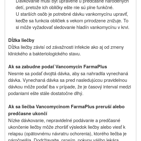
Dávkovanie musí byť upravené u predčasne narodených
detí, pretože ich obličky ešte nie sú plne funkčné.
U starších osôb je potrebné dávku vankomycínu upraviť,
keďže sa funkcia obličiek s vekom prirodzene znižuje. To
si môže vyžadovať sledovanie hladín vankomycínu v krvi.
Dĺžka liečby
Dĺžka liečby závisí od závažnosti infekcie ako aj od zmeny
klinického a bakteriologického stavu.
Ak sa zabudne podať Vancomycin FarmaPlus
Nesmie sa podať dvojitá dávka, aby sa nahradila vynechaná
dávka. Vynechaná dávka sa pred nasledujúcou pravidelnou
dávkou môže podať iba v prípade, že je časový interval medzi
podaniami ešte stále dostatočne dlhý.
Ak sa liečba Vancomycinom FarmaPlus preruší alebo
predčasne ukončí
Nízke dávkovanie, nepravidelné podávanie a predčasné
ukončenie liečby môže zhoršiť výsledok liečby alebo viesť k
relapsu (opätovnému návratru ochorenia), ktorého liečba je
náročnejšia. Dodržiavajte, prosím, pokyny vášho lekára.