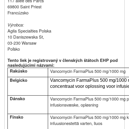
117 allée des Parcs
69800 Saint Priest
Francúzsko
Výrobca:
Agila Specialties Polska
10 Daniszewska St,
03-230 Warsaw
Poľsko
Tento liek je registrovaný v členských štátoch EHP pod
nasledujúcimi názvami
:
Rakúsko
Vancomycin FarmaPlus 500 mg/1000 mg
Belgicko
Vancomycin FarmaPlus 500 mg/1000 m
concentraat voor oplossing voor infusi
Dánsko
Vancomycin FarmaPlus
500 mg/1000 mg
p
infusionsvæske, opløsning
Fínsko
Vancomycin FarmaPlus
500 mg/1000 mg
k
infuusionestettä varten, liuos