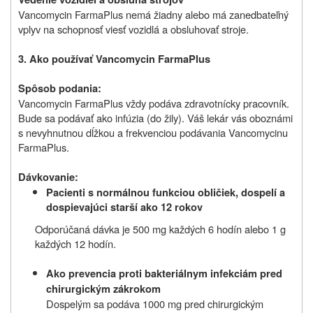
Vancomycin FarmaPlus nemá žiadny alebo má zanedbateľný
vplyv na schopnosť viesť vozidlá a obsluhovať stroje.
3. Ako používať Vancomycin FarmaPlus
Spôsob podania:
Vancomycin FarmaPlus vždy podáva zdravotnícky pracovník.
Bude sa podávať ako infúzia (do žily). Váš lekár vás oboznámi
s nevyhnutnou dĺžkou a frekvenciou podávania Vancomycinu
FarmaPlus.
Dávkovanie:
Pacienti s normálnou funkciou obličiek, dospelí a
dospievajúci starší ako 12 rokov
Odporúčaná dávka je 500 mg každých 6 hodín alebo 1 g
každých 12 hodín.
Ako prevencia proti bakteriálnym infekciám pred
chirurgickým zákrokom
Dospelým sa podáva 1000 mg pred chirurgickým