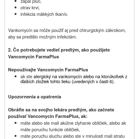
zápal pľúc,
otrav krvi,
infekcia mäkkých tkanív.
Vankomycín sa môže použiť aj pred chirurgickým zákrokom,
aby sa predišlo možným infekciám.
2. Čo potrebujete vedieť predtým, ako použijete
Vancomycin FarmaPlus
Nepoužívajte Vancomycin FarmaPlus
ak ste
alergický na vankomycín alebo na ktorúkoľvek z
ďalších zložiek tohto lieku (uvedených v časti 6).
Upozornenia a opatrenia
Obráťte sa na svojho lekára predtým, ako začnete
používať Vancomycin FarmaPlus, ak:
máte alebo ste mali akútne zlyhanie obličiek, alebo ak
máte poruchu funkcie obličiek,
máte poruchu sluchu alebo ste v minulosti mali stratu