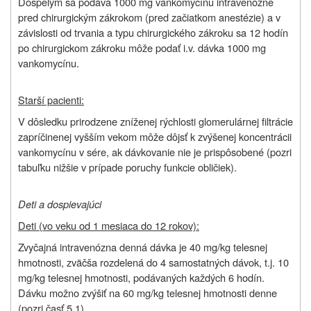
Dospelým sa podáva 1000 mg vankomycínu intravenózne
pred chirurgickým zákrokom (pred začiatkom anestézie) a v
závislosti od trvania a typu chirurgického zákroku sa 12 hodín
po chirurgickom zákroku môže podať i.v. dávka 1000 mg
vankomycínu.
Starší pacienti:
V dôsledku prirodzene zníženej rýchlosti glomerulárnej filtrácie
zapríčinenej vyšším vekom môže dôjsť k zvýšenej koncentrácii
vankomycínu v sére, ak dávkovanie nie je prispôsobené (pozri
tabuľku nižšie v prípade poruchy funkcie obličiek).
Deti a dospievajúci
Deti (vo veku od 1 mesiaca do 12 rokov):
Zvyčajná intravenózna denná dávka je 40 mg/kg telesnej
hmotnosti, zväčša rozdelená do 4 samostatných dávok, t.j. 10
mg/kg telesnej hmotnosti, podávaných každých 6 hodín.
Dávku možno zvýšiť na 60 mg/kg telesnej hmotnosti denne
(pozri časť 5.1).