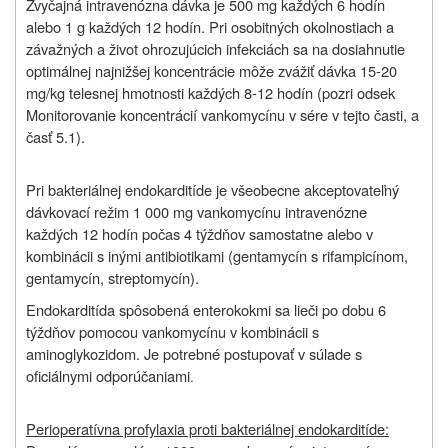
Zvyčajná intravenózna dávka je 500 mg každých 6 hodín
alebo 1 g každých 12 hodín. Pri osobitných okolnostiach a
závažných a život ohrozujúcich infekciách sa na dosiahnutie
optimálnej najnižšej koncentrácie môže zvážiť dávka 15-20
mg/kg telesnej hmotnosti každých 8-12 hodín (pozri odsek
Monitorovanie koncentrácií vankomycínu v sére v tejto časti, a
časť 5.1).
Pri bakteriálnej endokarditíde je všeobecne akceptovateľný
dávkovací režim 1 000 mg vankomycínu intravenózne
každých 12 hodín počas 4 týždňov samostatne alebo v
kombinácii s inými antibiotikami (gentamycín s rifampicínom,
gentamycín, streptomycín).
Endokarditída spôsobená enterokokmi sa lieči po dobu 6
týždňov pomocou vankomycínu v kombinácii s
aminoglykozidom. Je potrebné postupovať v súlade s
oficiálnymi odporúčaniami
.
Perioperatívna profylaxia proti bakteriálnej endokarditíde: