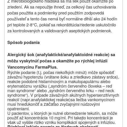
Z mikrobiologického hľadiska sa má liek použiť okamžite po
zriedení. Ak sa nepoužije ihneď, za celkový čas uchovávania
počas použitia a podmienky pred použitím zodpovedá
používateľ a tento čas nemá byť normálne dlhší ako 24 hodín
pri teplote 2-8°C, pokiaľ sa rekonštitúcia/riedenie uskutočnilo
za kontrolovaných a validovaných aseptických podmienok.
Spôsob podania
Alergický šok (anafylaktické/anafylaktoidné reakcie) sa
môžu vyskytnúť počas a okamžite po rýchlej infúzii
Vancomycinu FarmaPlus.
Rýchle podanie (t.j. počas niekoľkých minút) môže spôsobiť
závažnú hypotenziu (vrátane šoku a zriedkavo zástavy srdca),
reakcie podobné histamínovým a makulopapulárnu alebo
erytematóznu vyrážku („syndróm červeného človeka – red
man syndrome“ alebo „syndróm červeného krku – red neck
syndrome“). V prípade
závažných akútnych hypersenzitívnych
reakcií (napr.
anafylaktickej reakcie)
sa liečba vankomycínom
začať
musí hneďukončiť
a
so zvyčajnými núdzovými
opatreniami
.
U pacientov, u ktorých je nutné obmedzenie tekutín, sa môže
použiť až koncentrácia 10 mg/ml. Pri takejto koncentrácii je
však už vyššie riziko vzniku komplikácií spojených s infúziou.
Rýchlosť infúzie nesmie za žiadnych okolností