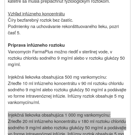
katétre sa musia prepláchnuť fyziologickým roztokom.
Vzhľad infúzneho koncentrátu
Číry bezfarebný roztok bez častíc.
Podmienky na uchovávanie rekonštituovaného lieku, pozri
časť 5.
Príprava infúzneho roztoku
Vancomycin FarmaPlus možno riediť v sterilnej vode, v
roztoku chloridu sodného 9 mg/ml alebo v roztoku glukózy 50
mg/ml.
Injekčná liekovka obsahujúca 500 mg vankomycínu:
Zrieďte 10 ml infúzneho koncentrátu v 90 ml roztoku chloridu
sodného 9 mg/ml alebo roztoku glukózy 50 mg/ml a podávajte
vo forme intravenóznej infúzie. Infúzny roztok obsahuje 5 mg
vankomycínu/ml.
Injekčná liekovka obsahujúca 1 000 mg vankomycínu:
Zrieďte 20 ml infúzneho koncentrátu v 180 ml roztoku chloridu
sodného 9 mg/ml alebo roztoku glukózy 50 mg/ml a podávajte
vo forme intravenóznej infúzie. Infúzny roztok obsahuje 5 mg