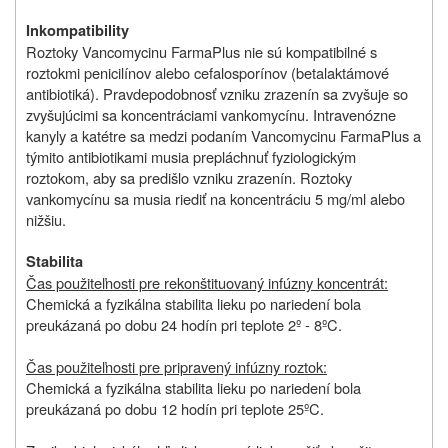
Inkompatibility
Roztoky Vancomycinu FarmaPlus nie sú kompatibilné s
roztokmi penicilínov alebo cefalosporínov (betalaktámové
antibiotiká). Pravdepodobnosť vzniku zrazenín sa zvyšuje so
zvyšujúcimi sa koncentráciami vankomycínu. Intravenózne
kanyly a katétre sa medzi podaním Vancomycinu FarmaPlus a
týmito antibiotikami musia prepláchnuť fyziologickým
roztokom, aby sa predišlo vzniku zrazenín. Roztoky
vankomycínu sa musia riediť na koncentráciu 5 mg/ml alebo
nižšiu.
Stabilita
Čas použiteľnosti pre rekonštituovaný infúzny koncentrát:
Chemická a fyzikálna stabilita lieku po nariedení bola
preukázaná po dobu 24 hodín pri teplote 2º ‑ 8ºC.
Čas použiteľnosti pre pripravený infúzny roztok:
Chemická a fyzikálna stabilita lieku po nariedení bola
preukázaná po dobu 12 hodín pri teplote 25ºC.