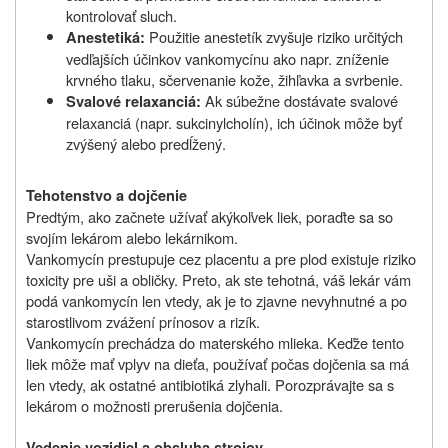
kontrolovať sluch.
Použitie anestetík zvyšuje riziko určitých
Anestetiká:
vedľajších účinkov vankomycínu ako napr. zníženie
krvného tlaku, sčervenanie kože, žihľavka a svrbenie.
Ak súbežne dostávate svalové
Svalové relaxanciá:
relaxanciá (napr. sukcinylcholín), ich účinok môže byť
zvýšený alebo predĺžený.
Tehotenstvo a dojčenie
Predtým, ako začnete užívať akýkoľvek liek, poraďte sa so
svojím lekárom alebo lekárnikom.
Vankomycín prestupuje cez placentu a pre plod existuje riziko
toxicity pre uši a obličky. Preto, ak ste tehotná, váš lekár vám
podá vankomycín len vtedy, ak je to zjavne nevyhnutné a po
starostlivom zvážení prínosov a rizík.
Vankomycín prechádza do materského mlieka. Keďže tento
liek môže mať vplyv na dieťa, používať počas dojčenia sa má
len vtedy, ak ostatné antibiotiká zlyhali. Porozprávajte sa s
lekárom o možnosti prerušenia dojčenia.
Vedenie vozidiel a obsluha strojov