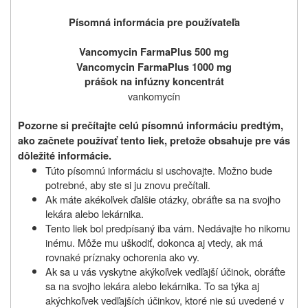
Písomná informácia pre používateľa
Vancomycin FarmaPlus
500 mg
Vancomycin
FarmaPlus 1000 mg
prášok na infúzny koncentrát
vankomycín
Pozorne si prečítajte celú písomnú informáciu predtým,
ako začnete používať tento liek, pretože obsahuje pre vás
dôležité informácie.
Túto písomnú informáciu si uschovajte. Možno bude
potrebné, aby ste si ju znovu prečítali.
Ak máte akékoľvek ďalšie otázky, obráťte sa na svojho
lekára alebo lekárnika.
Tento liek bol predpísaný iba vám. Nedávajte ho nikomu
inému. Môže mu uškodiť, dokonca aj vtedy, ak má
rovnaké príznaky ochorenia ako vy.
Ak sa u vás vyskytne akýkoľvek vedľajší účinok, obráťte
sa na svojho lekára alebo lekárnika. To sa týka aj
akýchkoľvek vedľajších účinkov, ktoré nie sú uvedené v