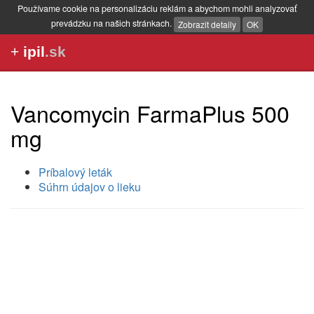
Používame cookie na personalizáciu reklám a abychom mohli analyzovať
prevádzku na našich stránkach.
Zobrazit detaily
OK
+
ipil
.sk
Vancomycin FarmaPlus 500
mg
Príbalový leták
Súhrn údajov o lieku