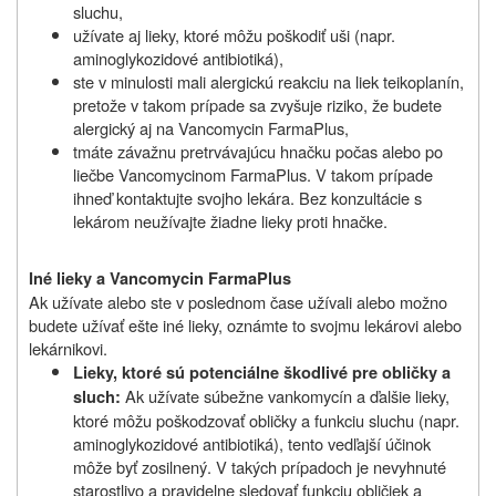
sluchu,
užívate aj lieky, ktoré môžu poškodiť uši (napr.
aminoglykozidové antibiotiká),
ste v minulosti mali alergickú reakciu na liek teikoplanín,
pretože v takom prípade sa zvyšuje riziko, že budete
alergický aj na Vancomycin FarmaPlus,
tmáte závažnu pretrvávajúcu hnačku počas alebo po
liečbe Vancomycinom FarmaPlus. V takom prípade
ihneď kontaktujte svojho lekára. Bez konzultácie s
lekárom neužívajte žiadne lieky proti hnačke.
Iné lieky a Vancomycin FarmaPlus
Ak užívate alebo ste v poslednom čase užívali alebo možno
budete užívať ešte iné lieky, oznámte to svojmu lekárovi alebo
lekárnikovi.
Lieky, ktoré sú potenciálne škodlivé pre obličky a
Ak užívate súbežne vankomycín a ďalšie lieky,
sluch:
ktoré môžu poškodzovať obličky a funkciu sluchu (napr.
aminoglykozidové antibiotiká), tento vedľajší účinok
môže byť zosilnený. V takých prípadoch je nevyhnuté
starostlivo a pravidelne sledovať funkciu obličiek a