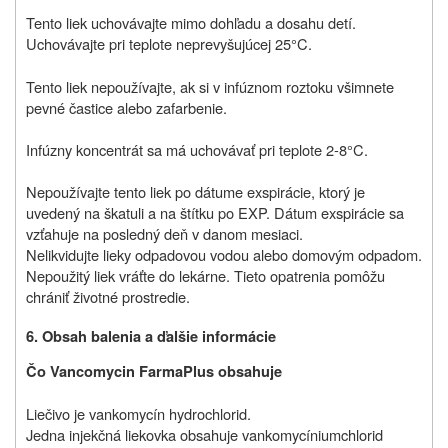
Tento liek uchovávajte mimo dohľadu a dosahu detí.
Uchovávajte pri teplote neprevyšujúcej 25°C.
Tento liek nepoužívajte, ak si v infúznom roztoku všimnete
pevné častice alebo zafarbenie.
Infúzny koncentrát sa má uchovávať pri teplote 2-8°C.
Nepoužívajte tento liek po dátume exspirácie, ktorý je
uvedený na škatuli a na štítku po EXP. Dátum exspirácie sa
vzťahuje na posledný deň v danom mesiaci.
Nelikvidujte lieky odpadovou vodou alebo domovým odpadom.
Nepoužitý liek vráťte do lekárne. Tieto opatrenia pomôžu
chrániť životné prostredie.
6. Obsah balenia a ďalšie informácie
Čo Vancomycin FarmaPlus obsahuje
Liečivo je vankomycín hydrochlorid.
Jedna injekčná liekovka obsahuje vankomycíniumchlorid