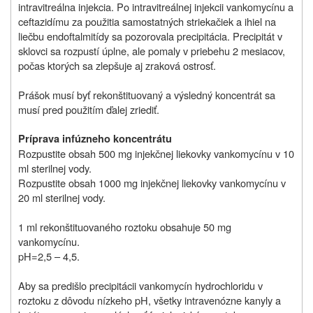
intravitreálna injekcia. Po intravitreálnej injekcii vankomycínu a
ceftazidímu za použitia samostatných striekačiek a ihiel na
liečbu endoftalmitídy sa pozorovala precipitácia. Precipitát v
sklovci sa rozpustí úplne, ale pomaly v priebehu 2 mesiacov,
počas ktorých sa zlepšuje aj zraková ostrosť.
Prášok musí byť rekonštituovaný a výsledný koncentrát sa
musí pred použitím ďalej zriediť.
Príprava infúzneho koncentrátu
Rozpustite obsah 500 mg injekčnej liekovky vankomycínu v 10
ml sterilnej vody.
Rozpustite obsah 1000 mg injekčnej liekovky vankomycínu v
20 ml sterilnej vody.
1 ml rekonštituovaného roztoku obsahuje 50 mg
vankomycínu.
pH=2,5 – 4,5.
Aby sa predišlo precipitácii vankomycín hydrochloridu v
roztoku z dôvodu nízkeho pH, všetky intravenózne kanyly a