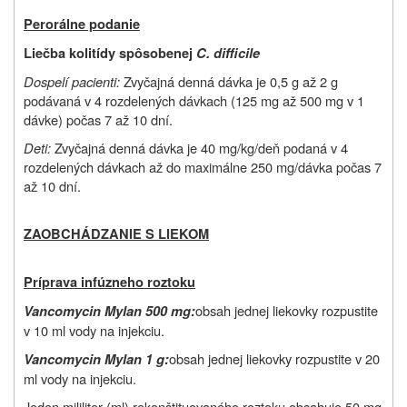
Perorálne podanie
Liečba kolitídy spôsobenej
C. difficile
Dospelí pacienti:
Zvyčajná denná dávka je 0,5 g až 2 g
podávaná v 4 rozdelených dávkach (125 mg až 500 mg v 1
dávke) počas 7 až 10 dní.
Deti:
Zvyčajná denná dávka je 40 mg/kg/deň podaná v 4
rozdelených dávkach až do maximálne 250 mg/dávka počas 7
až 10 dní.
ZAOBCHÁDZANIE S LIEKOM
Príprava infúzneho roztoku
obsah jednej liekovky rozpustite
Vancomycin Mylan 500 mg:
v 10 ml vody na injekciu.
obsah jednej liekovky rozpustite v 20
Vancomycin Mylan 1 g:
ml vody na injekciu.
Jeden mililiter (ml)
rekonštituovaného roztoku
obsahuje 50 mg