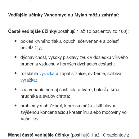
Vedľajšie účinky Vancomycinu Mylan môžu zahŕňať:
(postihujú 1 až 10 pacientov zo 100):
Časté vedľajšie účinky
pokles krvného tlaku, opuch, sčervenanie a bolesť
pozdĺž žily;
dýchavičnosť, vysoký piskľavý zvuk v dôsledku vírivého
prúdenia vzduchu v horných dýchacích cestách;
rozsiahla
vyrážka
a zápal sliznice, svrbenie, svrbivá
vyrážka
;
sčervenanie hornej časti tela a tváre, bolesť a kŕče
hrudníka a svalov chrbta;
problémy s obličkami, ktoré sa môžu zistiť hlavne
zvýšenou koncentráciou kreatinínu alebo močoviny vo
Vašej krvi.
(postihujú 1 až 10 pacientov z
Menej časté vedľajšie účinky