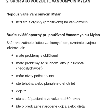
2. SKÔR AKO POUŽIJETE VANCOMYCIN MYLAN
Nepoužívajte Vancomycin Mylan
keď ste alergický (precitlivený) na vankomycín.
Buďte zvlášť opatrný pri používaní Vancomycinu Mylan
Skôr ako začnete liečbu vankomycínom, oznámte svojmu
lekárovi, ak:
máte problémy s obličkami
máte problémy so sluchom, ako je hluchota
(nedoslýchavosť)
máte nízky počet krviniek
ste tehotná alebo plánujete otehotnieť
dojčíte
ste starší pacient a vo veku nad 60 rokov
ide o predčasne narodené dojča alebo dieťa