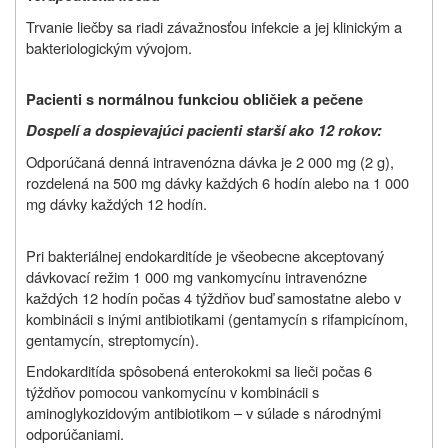
Trvanie liečby sa riadi závažnosťou infekcie a jej klinickým a
bakteriologickým vývojom.
Pacienti s normálnou funkciou obličiek a pečene
Dospelí a dospievajúci pacienti starší ako 12 rokov:
Odporúčaná denná intravenózna dávka je 2 000 mg (2 g),
rozdelená na 500 mg dávky každých 6 hodín alebo na 1 000
mg dávky každých 12 hodín.
Pri bakteriálnej endokarditíde je všeobecne akceptovaný
dávkovací režim 1 000 mg vankomycínu intravenózne
každých 12 hodín počas 4 týždňov buď samostatne alebo v
kombinácii s inými antibiotikami (gentamycín s rifampicínom,
gentamycín, streptomycín).
Endokarditída spôsobená enterokokmi sa lieči počas 6
týždňov pomocou vankomycínu v kombinácii s
aminoglykozidovým antibiotikom – v súlade s národnými
odporúčaniami.