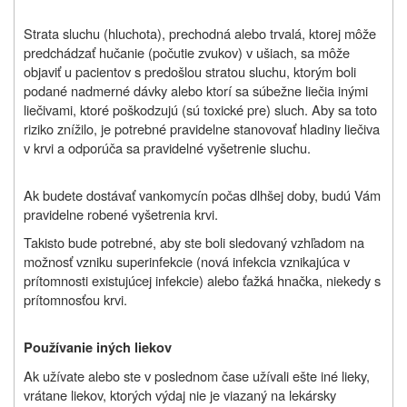
Strata sluchu (hluchota), prechodná alebo trvalá, ktorej môže
predchádzať hučanie (počutie zvukov) v ušiach, sa môže
objaviť u pacientov s predošlou stratou sluchu, ktorým boli
podané nadmerné dávky alebo ktorí sa súbežne liečia inými
liečivami, ktoré poškodzujú (sú toxické pre) sluch. Aby sa toto
riziko znížilo, je potrebné pravidelne stanovovať hladiny liečiva
v krvi a odporúča sa pravidelné vyšetrenie sluchu.
Ak budete dostávať vankomycín počas dlhšej doby, budú Vám
pravidelne robené vyšetrenia krvi.
Takisto bude potrebné, aby ste boli sledovaný vzhľadom na
možnosť vzniku superinfekcie (nová infekcia vznikajúca v
prítomnosti existujúcej infekcie) alebo ťažká hnačka, niekedy s
prítomnosťou krvi.
Používanie iných liekov
Ak užívate alebo ste v poslednom čase užívali ešte iné lieky,
vrátane liekov, ktorých výdaj nie je viazaný na lekársky