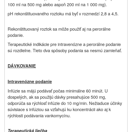
100 ml na 500 mg alebo aspoň 200 ml na 1 000 mg).
pH rekonštituovaného roztoku má byť v rozmedzí 2,8 a 4,5.
Rekonštituovaný roztok sa môže použiť aj na perorálne
podanie.
Terapeutické indikácie pre intravenózne a perorálne podanie
sú rozdielne. Tieto dva spôsoby podania sa nesmú zamieňať.
DÁVKOVANIE
Intravenózne podanie
Infúzie sa májú podávať počas minimálne 60 minút. U
dospelých, ak sa použijú dávky presahujúce 500 mg,
odporúča sa rýchlosť infúzie do 10 mg/min. Nežiaduce účinky
súvisiace s infúziou sa vzťahujú ku koncentrácii ako aj k
rýchlosti podávania vankomycínu.
Terapeutická liečba