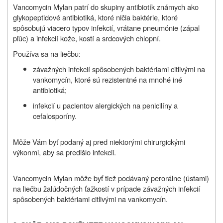
Vancomycin Mylan patrí do skupiny antibiotík známych ako
glykopeptidové antibiotiká, ktoré ničia baktérie, ktoré
spôsobujú viacero typov infekcií, vrátane pneumónie (zápal
pľúc) a infekcií kože, kostí a srdcových chlopní.
Používa sa na liečbu:
závažných infekcií spôsobených baktériami citlivými na
vankomycín, ktoré sú rezistentné na mnohé iné
antibiotiká;
infekcií u pacientov alergických na penicilíny a
cefalosporíny.
Môže Vám byť podaný aj pred niektorými chirurgickými
výkonmi, aby sa predišlo infekcii.
Vancomycin Mylan môže byť tiež podávaný perorálne (ústami)
na liečbu žalúdočných ťažkostí v prípade závažných infekcií
spôsobených baktériami citlivými na vankomycín.