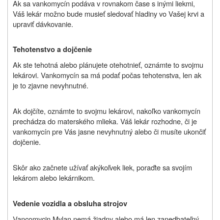
Ak sa vankomycín podáva v rovnakom čase s inými liekmi,
Váš lekár možno bude musieť sledovať hladiny vo Vašej krvi a
upraviť dávkovanie.
Tehotenstvo a dojčenie
Ak ste tehotná alebo plánujete otehotnieť, oznámte to svojmu
lekárovi. Vankomycín sa má podať počas tehotenstva, len ak
je to zjavne nevyhnutné.
Ak dojčíte, oznámte to svojmu lekárovi, nakoľko vankomycín
prechádza do materského mlieka. Váš lekár rozhodne, či je
vankomycín pre Vás jasne nevyhnutný alebo či musíte ukončiť
dojčenie.
Skôr ako začnete užívať akýkoľvek liek, poraďte sa svojím
lekárom alebo lekárnikom.
Vedenie vozidla a obsluha strojov
Vancomycin Mylan nemá žiadny alebo má len zanedbateľný