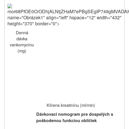
mor68PfOE0O/ODhjALNtjZHaM7ePBgSEgIP749gMVADAI
Denná
dávka
vankomycínu
(mg)
Klírens kreatinínu (ml/min)
Dávkovací nomogram pre dospelých s
poškodenou funkciou obličiek