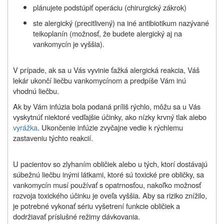
plánujete podstúpiť operáciu (chirurgický zákrok)
ste alergický (precitlivený) na iné antibiotikum nazývané
teikoplanín (možnosť, že budete alergický aj na
vankomycín je vyššia).
V prípade, ak sa u Vás vyvinie ťažká alergická reakcia, Váš
lekár ukončí liečbu vankomycínom a predpíše Vám inú
vhodnú liečbu.
Ak by Vám infúzia bola podaná príliš rýchlo, môžu sa u Vás
vyskytnúť niektoré vedľajšie účinky, ako nízky krvný tlak alebo
vyrážka
. Ukončenie infúzie zvyčajne vedie k rýchlemu
zastaveniu týchto reakcií.
U pacientov so zlyhaním obličiek alebo u tých, ktorí dostávajú
súbežnú liečbu inými látkami, ktoré sú toxické pre obličky, sa
vankomycín musí používať s opatrnosťou, nakoľko možnosť
rozvoja toxického účinku je oveľa vyššia. Aby sa riziko znížilo,
je potrebné vykonať sériu vyšetrení funkcie obličiek a
dodržiavať príslušné režimy dávkovania.