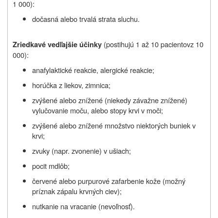
1 000):
dočasná alebo trvalá strata sluchu.
(postihujú 1 až 10
pacientov
z 10
Zriedkavé vedľajšie účinky
000)
:
anafylaktické reakcie, alergické reakcie;
horúčka z liekov, zimnica;
zvýšené alebo znížené (niekedy závažne znížené)
vylučovanie moču, alebo stopy krvi v moči;
zvýšené alebo znížené množstvo niektorých buniek v
krvi;
zvuky (napr. zvonenie) v ušiach;
pocit mdlôb;
červené alebo purpurové zafarbenie kože (možný
príznak zápalu krvných ciev);
nutkanie na vracanie (nevoľnosť).