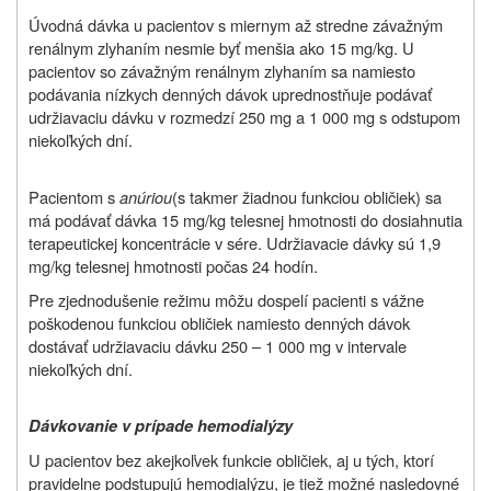
Úvodná dávka u pacientov s miernym až stredne závažným
renálnym zlyhaním nesmie byť menšia ako 15 mg/kg. U
pacientov so závažným renálnym zlyhaním sa namiesto
podávania nízkych denných dávok uprednostňuje podávať
udržiavaciu dávku v rozmedzí 250 mg a 1 000 mg s odstupom
niekoľkých dní.
Pacientom s
anúriou
(s takmer žiadnou funkciou obličiek) sa
má podávať dávka 15 mg/kg telesnej hmotnosti do dosiahnutia
terapeutickej koncentrácie v sére. Udržiavacie dávky sú 1,9
mg/kg telesnej hmotnosti počas 24 hodín.
Pre zjednodušenie režimu môžu dospelí pacienti s vážne
poškodenou funkciou obličiek namiesto denných dávok
dostávať udržiavaciu dávku 250 – 1 000 mg v intervale
niekoľkých dní.
Dávkovanie v prípade hemodialýzy
U pacientov bez akejkoľvek funkcie obličiek, aj u tých, ktorí
pravidelne podstupujú hemodialýzu, je tiež možné nasledovné