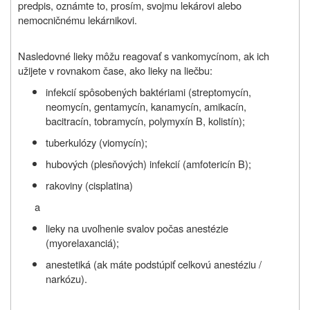
predpis, oznámte to, prosím, svojmu lekárovi alebo
nemocničnému lekárnikovi.
Nasledovné lieky môžu reagovať s vankomycínom, ak ich
užijete v rovnakom čase, ako lieky na liečbu:
infekcií spôsobených baktériami (streptomycín,
neomycín, gentamycín, kanamycín, amikacín,
bacitracín, tobramycín, polymyxín B, kolistín);
tuberkulózy (viomycín);
hubových (plesňových) infekcií (amfotericín B);
rakoviny (cisplatina)
a
lieky na uvoľnenie svalov počas anestézie
(myorelaxanciá);
anestetiká (ak máte podstúpiť celkovú anestéziu /
narkózu).