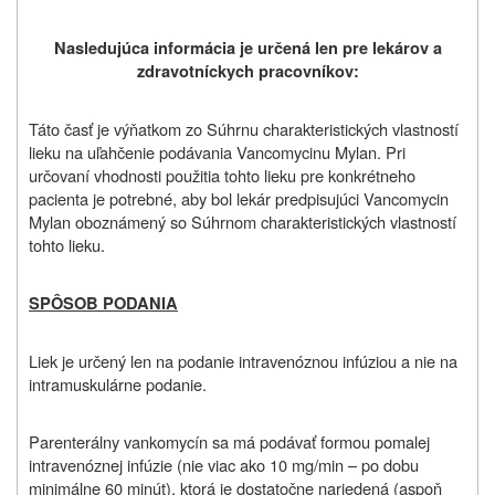
Nasledujúca informácia je určená len pre lekárov a
zdravotníckych pracovníkov:
Táto časť je výňatkom zo Súhrnu charakteristických vlastností
lieku na uľahčenie podávania Vancomycinu Mylan. Pri
určovaní vhodnosti použitia tohto lieku pre konkrétneho
pacienta je potrebné, aby bol lekár predpisujúci Vancomycin
Mylan oboznámený so Súhrnom charakteristických vlastností
tohto lieku.
SPÔSOB PODANIA
Liek je určený len na podanie intravenóznou infúziou a nie na
intramuskulárne podanie.
Parenterálny vankomycín sa má podávať formou pomalej
intravenóznej infúzie (nie viac ako 10 mg/min – po dobu
minimálne 60 minút), ktorá je dostatočne nariedená (aspoň