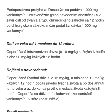
Perioperatívna profylaxia: Dospelým sa podáva 1 000 mg
vankomycínu intravenózne (pred navodením anestézie) a v
závislosti od trvania a typu chirurgického zákroku sa 12 hodín
po chirurgickom zákroku môže podať i.v. dávka 1 000 mg
vankomycínu.
Deti vo veku od 1 mesiaca do 12 rokov:
Odporúčaná intravenózna dávka je 10 mg/kg každých 6 hodín
alebo 20 mg/kg každých 12 hodín.
Dojčatá a novorodenci:
Odporúčaná úvodná dávka je 15 mg/kg, a následne 10 mg/kg
každých 12 hodín počas prvého týždňa života a po dosiahnutí
tohto veku a až do konca prvého mesiaca života každých 8
hodín. Odporúča sa dôkladné sledovanie koncentrácií
vankomycínu v sére (pozri nižšie).
Starší pacienti: