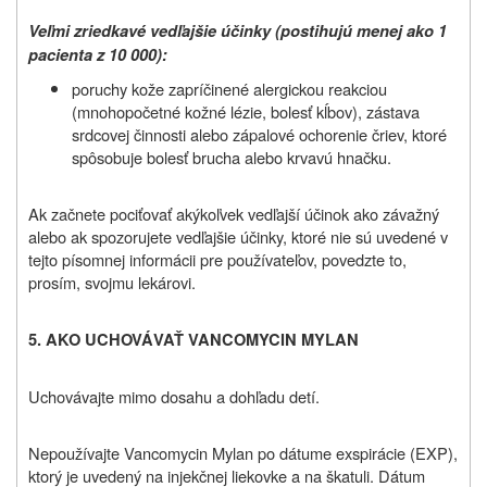
Veľmi zriedkavé vedľajšie účinky (postihujú menej ako 1
pacienta z 10 000):
poruchy kože zapríčinené alergickou reakciou
(mnohopočetné kožné lézie, bolesť kĺbov), zástava
srdcovej činnosti alebo zápalové ochorenie čriev, ktoré
spôsobuje bolesť brucha alebo krvavú hnačku.
Ak začnete pociťovať akýkoľvek vedľajší účinok ako závažný
alebo ak spozorujete vedľajšie účinky, ktoré nie sú uvedené v
tejto písomnej informácii pre používateľov, povedzte to,
prosím, svojmu lekárovi.
5. AKO UCHOVÁVAŤ VANCOMYCIN MYLAN
Uchovávajte mimo dosahu a dohľadu detí.
Nepoužívajte Vancomycin Mylan po dátume exspirácie (EXP),
ktorý je uvedený na injekčnej liekovke a na škatuli. Dátum