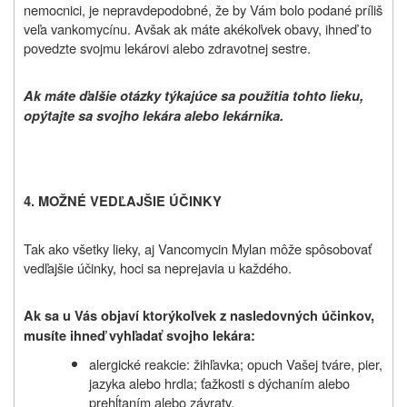
nemocnici, je nepravdepodobné, že by Vám bolo podané príliš
veľa vankomycínu. Avšak ak máte akékoľvek obavy, ihneď to
povedzte svojmu lekárovi alebo zdravotnej sestre.
Ak máte ďalšie otázky týkajúce sa použitia tohto lieku,
opýtajte sa svojho lekára alebo lekárnika.
4. MOŽNÉ VEDĽAJŠIE ÚČINKY
Tak ako všetky lieky, aj Vancomycin Mylan môže spôsobovať
vedľajšie účinky, hoci sa neprejavia u každého.
Ak sa u Vás objaví ktorýkoľvek z nasledovných účinkov,
musíte ihneď vyhľadať svojho lekára:
alergické reakcie: žihľavka; opuch Vašej tváre, pier,
jazyka alebo hrdla; ťažkosti s dýchaním alebo
prehĺtaním alebo závraty.