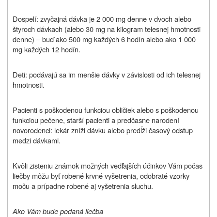
Dospelí: zvyčajná dávka je 2 000 mg denne v dvoch alebo
štyroch dávkach (alebo 30 mg na kilogram telesnej hmotnosti
denne) – buď ako 500 mg každých 6 hodín alebo ako 1 000
mg každých 12 hodín.
Deti: podávajú sa im menšie dávky v závislosti od ich telesnej
hmotnosti.
Pacienti s poškodenou funkciou obličiek alebo s poškodenou
funkciou pečene, starší pacienti a predčasne narodení
novorodenci: lekár zníži dávku alebo predĺži časový odstup
medzi dávkami.
Kvôli zisteniu známok možných vedľajších účinkov Vám počas
liečby môžu byť robené krvné vyšetrenia, odobraté vzorky
moču a prípadne robené aj vyšetrenia sluchu.
Ako Vám bude podaná liečba