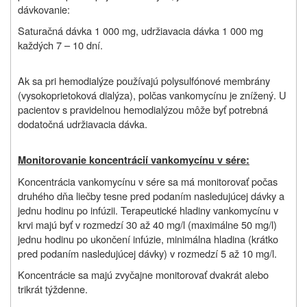
dávkovanie:
Saturačná dávka 1 000 mg, udržiavacia dávka 1 000 mg
každých 7 – 10 dní.
Ak sa pri hemodialýze používajú polysulfónové membrány
(vysokoprietoková dialýza), polčas vankomycínu je znížený. U
pacientov s pravidelnou hemodialýzou môže byť potrebná
dodatočná udržiavacia dávka.
Monitorovanie koncentrácií vankomycínu v sére:
Koncentrácia vankomycínu v sére sa má monitorovať počas
druhého dňa liečby tesne pred podaním nasledujúcej dávky a
jednu hodinu po infúzii. Terapeutické hladiny vankomycínu v
krvi majú byť v rozmedzí 30 až 40 mg/l (maximálne 50 mg/l)
jednu hodinu po ukončení infúzie, minimálna hladina (krátko
pred podaním nasledujúcej dávky) v rozmedzí 5 až 10 mg/l.
Koncentrácie sa majú zvyčajne monitorovať dvakrát alebo
trikrát týždenne.