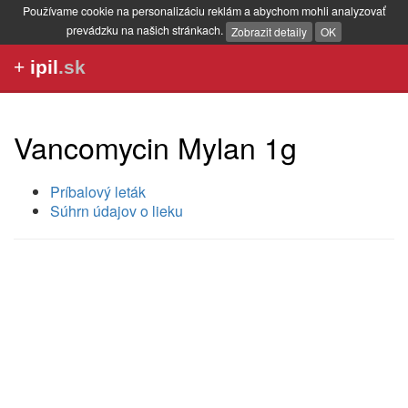
Používame cookie na personalizáciu reklám a abychom mohli analyzovať
prevádzku na našich stránkach.
Zobrazit detaily
OK
+
ipil
.sk
Vancomycin Mylan 1g
Príbalový leták
Súhrn údajov o lieku