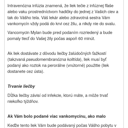
Intravenózna infúzia znamená, že liek tečie z infúznej fľaše
alebo vaku prostredníctvom hadičky do jednej z Vašich ciev a
tak do Vášho tela. Váš lekár alebo zdravotná sestra Vám
vankomycín vždy podá do krvi cez žilu, a nikdy nie do svalu.
Vancomycin Mylan bude pred podaním rozriedený a bude
pomaly tiecť do Vašej žily počas aspoň 60 minút.
Ak liek dostávate z dôvodu liečby žalúdočných ťažkostí
(takzvaná
pseudomembranózna kolitída
), liek musí byť
podaný ako roztok na perorálne (vnútorné) použitie (liek
dostanete cez ústa).
Trvanie liečby
Dĺžka liečby závisí od infekcie, ktorú máte, a môže trvať
niekoľko týždňov.
Ak Vám bolo podané viac vankomycínu, ako malo
Keďže tento liek Vám bude podávaný počas Vášho pobytu v