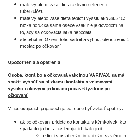
máte vy alebo vaše dieťa aktívnu neliečenú
tuberkulózu.
máte vy alebo vaše dieťa teplotu vyššiu ako 38,5 °C;
nízka horúčka sama osebe však nie je dôvodom na
to, aby sa očkovacia látka nepodala.
ste tehotná. Okrem toho sa treba vyhnúť otehotneniu 1
mesiac po očkovaní.
Upozornenia a opatrenia:
Osoba, ktorá bola očkovaná vakcínou VARIVAX, sa má
snažiť vyhnúť sa blízkemu kontaktu s vnímavými
vysokorizikovými jedincami počas 6 týždňov po
očkovaní.
V nasledujúcich prípadoch je potrebné byť zvlášť opatrný:
ak po očkovaní prídete do kontaktu s kýmkoľvek, kto
spadá do jednej z nasledujúcich kategórií:
jedinci s oslabeným imunitným systémom,