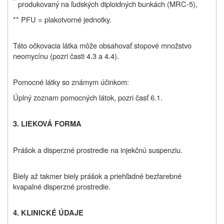
*
produkovaný na ľudských diploidných bunkách (MRC‑5),
** PFU = plakotvorné jednotky.
Táto očkovacia látka môže obsahovať stopové množstvo
neomycínu (pozri časti 4.3 a 4.4).
Pomocné látky
so známym účinkom:
Úplný zoznam pomocných látok, pozri časť 6.1.
3. LIEKOVÁ FORMA
Prášok a disperzné prostredie na injekčnú suspenziu.
Biely až takmer biely prášok a priehľadné bezfarebné
kvapalné disperzné prostredie.
4. KLINICKÉ ÚDAJE