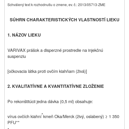
Schválený text k rozhodnutiu o zmene, ev. č.: 2013/05713-ZME
SÚHRN CHARAKTERISTICKÝCH VLASTNOSTÍ LIEKU
1. NÁZOV LIEKU
VARIVAX prášok a disperzné prostredie na injekčnú
suspenziu
[očkovacia látka proti ovčím kiahňam (živá)]
2. KVALITATÍVNE A KVANTITATÍVNE ZLOŽENIE
Po rekonštitúcii jedna dávka (0,5 ml) obsahuje:
*
vírus ovčích kiahní
kmeň Oka/Merck (živý, oslabený) ≥ 1 350
PFU**