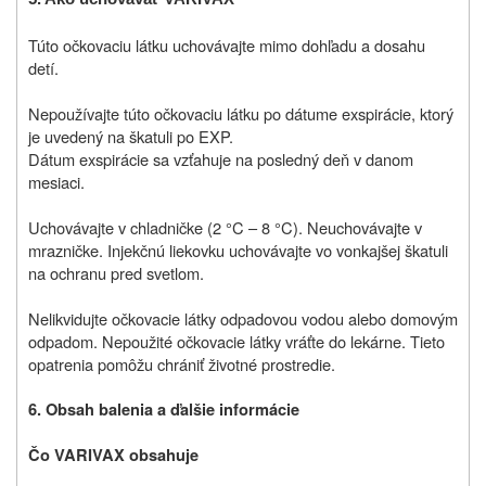
Túto očkovaciu látku uchovávajte mimo dohľadu a dosahu
detí.
Nepoužívajte túto očkovaciu látku po dátume exspirácie, ktorý
je uvedený na škatuli po EXP.
Dátum exspirácie sa vzťahuje na posledný deň v danom
mesiaci.
Uchovávajte v chladničke (2 °C – 8 °C). Neuchovávajte v
mrazničke. Injekčnú liekovku uchovávajte vo vonkajšej škatuli
na ochranu pred svetlom.
Nelikvidujte očkovacie látky odpadovou vodou alebo domovým
odpadom. Nepoužité očkovacie látky vráťte do lekárne. Tieto
opatrenia pomôžu chrániť životné prostredie.
6. Obsah balenia a ďalšie informácie
Čo VARIVAX obsahuje