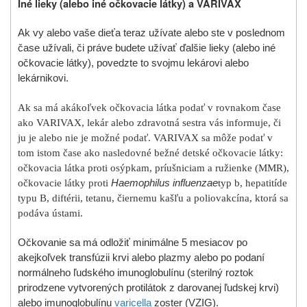
Iné lieky (alebo iné očkovacie látky) a VARIVAX
Ak vy alebo vaše dieťa teraz užívate alebo ste v poslednom
čase užívali, či práve budete užívať ďalšie lieky (alebo iné
očkovacie látky), povedzte to svojmu lekárovi alebo
lekárnikovi.
Ak sa má akákoľvek očkovacia látka podať v rovnakom čase
ako VARIVAX, lekár alebo zdravotná sestra vás informuje, či
ju je alebo nie je možné podať. VARIVAX sa môže podať v
tom istom čase ako nasledovné bežné detské očkovacie látky:
očkovacia látka proti osýpkam, príušniciam a ružienke (MMR),
očkovacie látky proti
Haemophilus influenzae
typ b, hepatitíde
typu B, diftérii, tetanu, čiernemu kašľu a poliovakcína, ktorá sa
podáva ústami.
Očkovanie sa má odložiť minimálne 5 mesiacov po
akejkoľvek transfúzii krvi alebo plazmy alebo po podaní
normálneho ľudského imunoglobulínu (sterilný roztok
prirodzene vytvorených protilátok z darovanej ľudskej krvi)
alebo imunoglobulínu
varicella
zoster (VZIG).