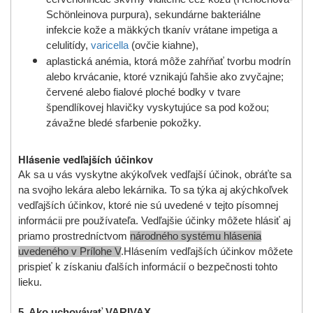
Schönleinova purpura), sekundárne bakteriálne
infekcie kože a mäkkých tkanív vrátane impetiga a
celulitídy,
varicella
(ovčie kiahne),
aplastická anémia, ktorá môže zahŕňať tvorbu modrín
alebo krvácanie, ktoré vznikajú ľahšie ako zvyčajne;
červené alebo fialové ploché bodky v tvare
špendlíkovej hlavičky vyskytujúce sa pod kožou;
závažne bledé sfarbenie pokožky.
Hlásenie vedľajších účinkov
Ak sa u vás vyskytne akýkoľvek vedľajší účinok, obráťte sa
na svojho lekára alebo lekárnika. To sa týka aj akýchkoľvek
vedľajších účinkov, ktoré nie sú uvedené v tejto písomnej
informácii pre používateľa.
Vedľajšie účinky môžete hlásiť aj
priamo prostredníctvom
národného systému hlásenia
uvedeného v Prílohe V
.
Hlásením vedľajších účinkov môžete
prispieť k získaniu ďalších informácií o bezpečnosti tohto
lieku
.
5. Ako uchovávať VARIVAX