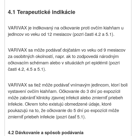
4.1 Terapeutické indikácie
VARIVAX je indikovaný na očkovanie proti ovčím kiahňam u
jedincov vo veku od 12 mesiacov (pozri časti 4.2 a 5.1).
VARIVAX sa môže podávať dojčatám vo veku od 9 mesiacov
za osobitných okolností, napr. ak to zodpovedá národným
očkovacím schémam alebo v situáciách pri epidémii (pozri
časti 4.2, 4.5 a 5.1).
VARIVAX sa tiež môže podávať vnímavým jedincom, ktorí boli
vystavení ovčím kiahňam. Očkovanie do 3 dní po expozícii
môže zabrániť klinicky zjavnej infekcii alebo zmierniť priebeh
infekcie. Okrem toho existujú obmedzené údaje, ktoré
poukazujú na to, že očkovanie do 5 dní po expozícii môže
zmierniť priebeh infekcie (pozri časť 5.1).
4.2 Dávkovanie a spôsob podávania