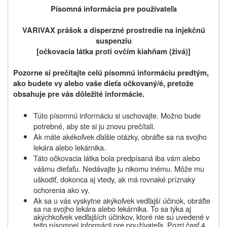
Písomná informácia pre používateľa
VARIVAX prášok a disperzné prostredie na injekčnú
suspenziu
[očkovacia látka proti ovčím kiahňam (živá)]
Pozorne si prečítajte celú písomnú informáciu predtým,
ako budete vy alebo vaše dieťa očkovaný/é, pretože
obsahuje pre vás dôležité informácie.
Túto písomnú informáciu si uschovajte. Možno bude
potrebné, aby ste si ju znovu prečítali.
Ak máte akékoľvek ďalšie otázky, obráťte sa na svojho
lekára alebo lekárnika.
Táto očkovacia látka bola predpísaná iba vám alebo
vášmu dieťaťu. Nedávajte ju nikomu inému. Môže mu
uškodiť, dokonca aj vtedy, ak má rovnaké príznaky
ochorenia ako vy.
Ak sa u vás vyskytne akýkoľvek vedľajší účinok, obráťte
sa na svojho lekára alebo lekárnika. To sa týka aj
akýchkoľvek vedľajších účinkov, ktoré nie sú uvedené v
tejto písomnej informácii pre používateľa
. Pozri časť 4.