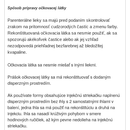
Spôsob prípravy očkovacej látky
Parenterálne lieky sa majú pred podaním skontrolovať
zrakom na prítomnosť cudzorodých častíc a zmenu farby.
Rekonštituovaná očkovacia látka sa nesmie použiť, ak sa
spozorujú akékoľvek častice alebo ak jej vzhľad
nezodpovedá priehľadnej bezfarebnej až bledožltej
kvapaline.
Očkovacia látka sa nesmie miešať s inými liekmi.
Prášok očkovacej látky sa má rekonštituovať s dodaným
disperzným prostredím.
Ak používate formy obsahujúce injekčnú striekačku naplnenú
disperzným prostredím bez ihly s 2 samostatnými ihlami v
balení, jedna ihla sa má použiť na rekonštitúciu a druhá na
injekciu. Ihla sa nasadí krúživým pohybom v smere
hodinových ručičiek, až kým pevne nedolieha na injekčnú
striekačku.