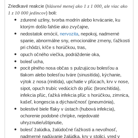
Zriedkavé reakcie (
hlásené menej ako 1 z 1 000, ale viac ako
1 z 10 000 jedincov
) boli:
zdurené uzliny, tvorba modrín alebo krvácanie, ku
ktorým došlo ľahšie ako zvyčajne,
nedostatok emócií,
nervozita
, nepokoj, nadmerné
spanie, abnormálne sny, emocionálne zmeny, ťažkosti
pri chôdzi, kŕče s horúčkou, tras,
opuch očného viečka, podráždenie oka,
bolesť ucha,
pocit plného nosa občas s pulzujúcou bolesťou a
tlakom alebo bolesťou tváre (sinusitída), kýchanie,
výtok z nosa (rinitída), upchatie v pľúcach, krv v nose,
sipot, opuch trubíc vedúcich do pľúc (bronchitída),
infekcia pľúc, ťažká infekcia pľúc s horúčkou, zimnica,
kašeľ, kongescia a dýchavičnosť (pneumónia),
bolestivé biele fľaky v ústach (hubová infekcia),
ochorenie podobné chrípke, nejedovaté
uhryznutie/uštipnutie,
bolesť žalúdka, žalúdočné ťažkosti a nevoľnosť,
nadmerné nadúvanie žalúdka, krv v stolici, vred v