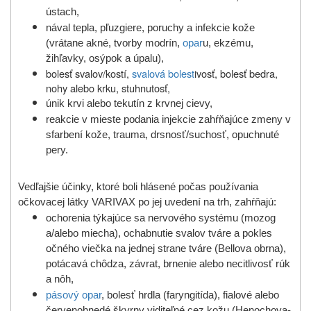
ústach,
nával tepla, pľuzgiere, poruchy a infekcie kože
(vrátane akné, tvorby modrín,
opar
u, ekzému,
žihľavky, osýpok a úpalu),
bolesť svalov/kostí,
svalová bolest
ivosť, bolesť bedra,
nohy alebo krku, stuhnutosť,
únik krvi alebo tekutín z krvnej cievy,
reakcie v mieste podania injekcie zahŕňajúce zmeny v
sfarbení kože, trauma, drsnosť/suchosť, opuchnuté
pery.
Vedľajšie účinky, ktoré boli hlásené počas používania
očkovacej látky VARIVAX po jej uvedení na trh, zahŕňajú:
ochorenia týkajúce sa nervového systému (mozog
a/alebo miecha), ochabnutie svalov tváre a pokles
očného viečka na jednej strane tváre (Bellova obrna),
potácavá chôdza, závrat, brnenie alebo necitlivosť rúk
a nôh,
pásový opar
, bolesť hrdla (faryngitída), fialové alebo
červenohnedé škvrny viditeľné cez kožu (Henochova-