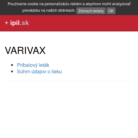
Používame cookie na personalizáciu reklám a abychom mohli analyzovať
prevádzku na našich stránkach.
Zobrazit detaily
OK
+
ipil
.sk
VARIVAX
Príbalový leták
Súhrn údajov o lieku