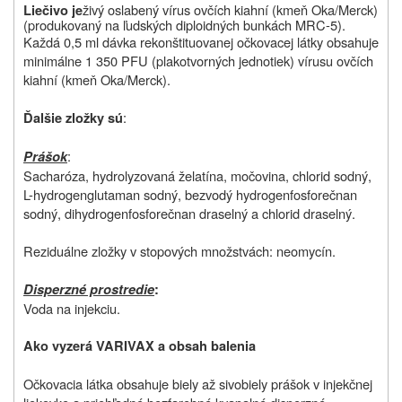
živý oslabený vírus ovčích kiahní (kmeň Oka/Merck)
Liečivo je
(produkovaný na ľudských diploidných bunkách MRC-5).
Každá 0,5 ml dávka rekonštituovanej očkovacej látky obsahuje
minimálne 1 350 PFU (plakotvorných jednotiek) vírusu ovčích
kiahní (kmeň Oka/Merck).
:
Ďalšie zložky sú
:
Prášok
Sacharóza, hydrolyzovaná želatína, močovina, chlorid sodný,
L-hydrogenglutaman sodný, bezvodý hydrogenfosforečnan
sodný, dihydrogenfosforečnan draselný a chlorid draselný.
Reziduálne zložky v stopových množstvách: neomycín.
Disperzné prostredie
:
Voda na injekciu.
Ako vyzerá VARIVAX a obsah balenia
Očkovacia látka obsahuje biely až sivobiely prášok v injekčnej