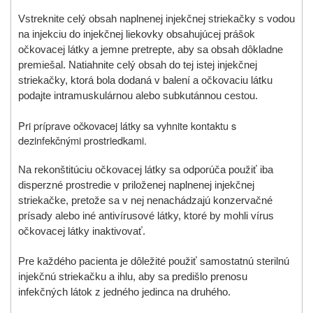
Vstreknite celý obsah naplnenej injekčnej striekačky s vodou
na injekciu do injekčnej liekovky obsahujúcej prášok
očkovacej látky a jemne pretrepte, aby sa obsah dôkladne
premiešal. Natiahnite celý obsah do tej istej injekčnej
striekačky, ktorá bola dodaná v balení a očkovaciu látku
podajte intramuskulárnou alebo subkutánnou cestou.
Pri príprave očkovacej látky sa vyhnite kontaktu s
dezinfekčnými prostriedkami.
Na rekonštitúciu očkovacej látky sa odporúča použiť iba
disperzné prostredie v priloženej naplnenej injekčnej
striekačke, pretože sa v nej nenachádzajú konzervačné
prísady alebo iné antivírusové látky, ktoré by mohli vírus
očkovacej látky inaktivovať.
Pre každého pacienta je dôležité použiť samostatnú sterilnú
injekčnú striekačku a ihlu, aby sa predišlo prenosu
infekčných látok z jedného jedinca na druhého.