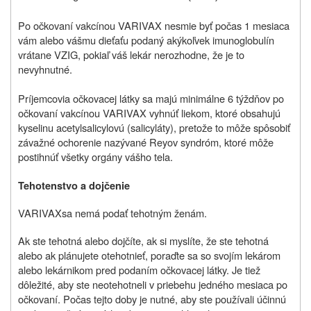
Po očkovaní vakcínou VARIVAX nesmie byť počas 1 mesiaca
vám alebo vášmu dieťaťu podaný akýkoľvek imunoglobulín
vrátane VZIG, pokiaľ váš lekár nerozhodne, že je to
nevyhnutné.
Príjemcovia očkovacej látky sa majú minimálne 6 týždňov po
očkovaní vakcínou VARIVAX vyhnúť liekom, ktoré obsahujú
kyselinu acetylsalicylovú (salicyláty), pretože to môže spôsobiť
závažné ochorenie nazývané Reyov syndróm, ktoré môže
postihnúť všetky orgány vášho tela.
Tehotenstvo a dojčenie
VARIVAX
sa nemá podať tehotným ženám.
Ak ste tehotná alebo dojčíte, ak si myslíte, že ste tehotná
alebo ak plánujete otehotnieť, poraďte sa so svojím lekárom
alebo lekárnikom pred podaním očkovacej látky. Je tiež
dôležité, aby ste neotehotneli v priebehu jedného mesiaca po
očkovaní. Počas tejto doby je nutné, aby ste používali účinnú