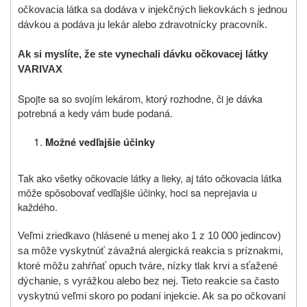
očkovacia látka sa dodáva v injekčných liekovkách s jednou
dávkou a podáva ju lekár alebo zdravotnícky pracovník.
Ak si myslíte, že ste vynechali dávku očkovacej látky
VARIVAX
Spojte sa so svojím lekárom, ktorý rozhodne, či je dávka
potrebná a kedy vám bude podaná.
Možné vedľajšie účinky
Tak ako všetky očkovacie látky a lieky, aj táto očkovacia látka
môže spôsobovať vedľajšie účinky, hoci sa neprejavia u
každého.
Veľmi zriedkavo (hlásené u menej ako 1 z 10 000 jedincov)
sa môže vyskytnúť závažná alergická reakcia s príznakmi,
ktoré môžu zahŕňať opuch tváre, nízky tlak krvi a sťažené
dýchanie, s vyrážkou alebo bez nej. Tieto reakcie sa často
vyskytnú veľmi skoro po podaní injekcie. Ak sa po očkovaní