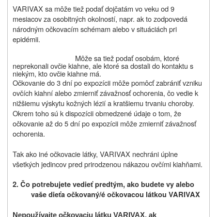
VARIVAX sa môže tiež podať dojčatám vo veku od 9
mesiacov za osobitných okolností, napr. ak to zodpovedá
národným očkovacím schémam alebo v situáciách pri
epidémii.
Môže sa tiež podať osobám, ktoré
neprekonali ovčie kiahne, ale ktoré sa dostali do kontaktu s
niekým, kto ovčie kiahne má.
Očkovanie do 3 dní po expozícii môže pomôcť zabrániť vzniku
ovčích kiahní alebo zmierniť závažnosť ochorenia, čo vedie k
nižšiemu výskytu kožných lézií a kratšiemu trvaniu choroby.
Okrem toho sú k dispozícii obmedzené údaje o tom, že
očkovanie až do 5 dní po expozícii môže zmierniť závažnosť
ochorenia.
Tak ako iné očkovacie látky, VARIVAX nechráni úplne
všetkých jedincov pred prirodzenou nákazou ovčími kiahňami.
2. Čo potrebujete vedieť predtým, ako budete vy alebo
vaše dieťa očkovaný/é očkovacou látkou VARIVAX
Nepoužívajte očkovaciu látku VARIVAX, ak