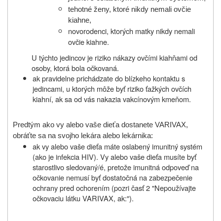
tehotné ženy, ktoré nikdy nemali ovčie
kiahne,
novorodenci, ktorých matky nikdy nemali
ovčie kiahne.
U týchto jedincov je riziko nákazy ovčími kiahňami od
osoby, ktorá bola očkovaná.
ak pravidelne prichádzate do blízkeho kontaktu s
jedincami, u ktorých môže byť riziko ťažkých ovčích
kiahní, ak sa od vás nakazia vakcínovým kmeňom.
Predtým ako vy alebo vaše dieťa dostanete VARIVAX,
obráťte sa na svojho lekára alebo lekárnika:
ak vy alebo vaše dieťa máte oslabený imunitný systém
(ako je infekcia HIV). Vy alebo vaše dieťa musíte byť
starostlivo sledovaný/é, pretože imunitná odpoveď na
očkovanie nemusí byť dostatočná na zabezpečenie
ochrany pred ochorením (pozri časť 2 "Nepoužívajte
očkovaciu látku VARIVAX, ak:").