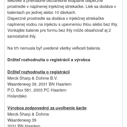
liekovke a priehľadné bezfarebné kvapalné disperzné
prostredie v naplnenej injekčnej striekačke. Liek sa dodáva v
baleniach po jednej alebo 10 dávkach.
Disperzné prostredie sa dodáva v injekčnej striekačke
naplnenej vodou na injekciu s upevnenou ihlou alebo bez ihly.
Vonkajšie balenie pre formu bez ihly môže obsahovať aj 2
samostatné ihly.
Na trh nemusia byť uvedené všetky veľkosti balenia.
Držiteľ rozhodnutia o registrácii a výrobca
Držiteľ rozhodnutia o registrácii
Merck Sharp & Dohme B.V.
Waarderweg 39, 2031 BN Haarlem
P.O. Box 581, 2003 PC Haarlem
Holandsko
Výrobca zodpovedný za uvoľnenie šarže
Merck Sharp & Dohme
Waarderweg 39
2031 BN Haarlem