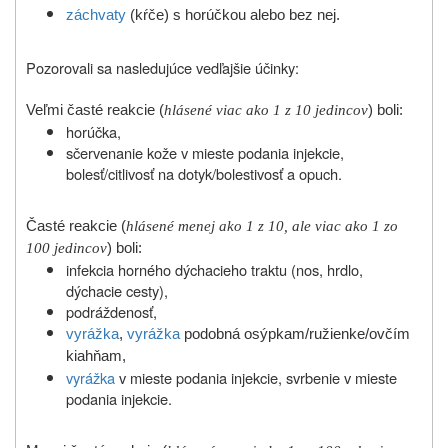
záchvaty
(kŕče) s horúčkou alebo bez nej.
Pozorovali sa nasledujúce vedľajšie účinky:
Veľmi časté reakcie (
hlásené viac ako 1 z 10 jedincov
) boli:
horúčka,
sčervenanie kože v mieste podania injekcie,
bolesť/citlivosť na dotyk/bolestivosť a opuch.
Časté reakcie (
hlásené menej ako 1 z 10, ale viac ako 1 zo
100 jedincov
) boli:
infekcia horného dýchacieho traktu (nos, hrdlo,
dýchacie cesty),
podráždenosť,
vyrážka
,
vyrážka
podobná osýpkam/ružienke/ovčím
kiahňam,
vyrážka
v mieste podania injekcie, svrbenie v mieste
podania injekcie.