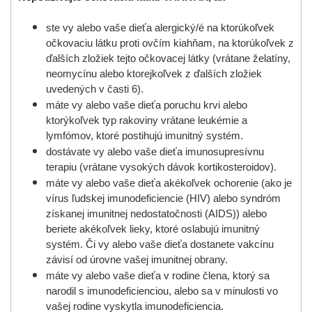
ste vy alebo vaše dieťa alergický/é na ktorúkoľvek
očkovaciu látku proti ovčím kiahňam, na ktorúkoľvek z
ďalších zložiek tejto očkovacej látky (vrátane želatíny,
neomycínu alebo ktorejkoľvek z ďalších zložiek
uvedených v časti 6).
máte vy alebo vaše dieťa poruchu krvi alebo
ktorýkoľvek typ rakoviny vrátane leukémie a
lymfómov, ktoré postihujú imunitný systém.
dostávate vy alebo vaše dieťa imunosupresívnu
terapiu (vrátane vysokých dávok kortikosteroidov).
máte vy alebo vaše dieťa akékoľvek ochorenie (ako je
vírus ľudskej imunodeficiencie (HIV) alebo syndróm
získanej imunitnej nedostatočnosti (AIDS)) alebo
beriete akékoľvek lieky, ktoré oslabujú imunitný
systém. Či vy alebo vaše dieťa dostanete vakcínu
závisí od úrovne vašej imunitnej obrany.
máte vy alebo vaše dieťa v rodine člena, ktorý sa
narodil s imunodeficienciou, alebo sa v minulosti vo
vašej rodine vyskytla imunodeficiencia.