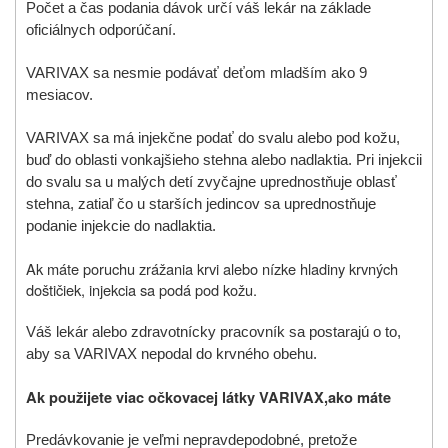
Počet a čas podania dávok určí váš lekár na základe
oficiálnych odporúčaní.
VARIVAX sa nesmie podávať deťom mladším ako 9
mesiacov.
VARIVAX sa má injekčne podať do svalu alebo pod kožu,
buď do oblasti vonkajšieho stehna alebo nadlaktia. Pri injekcii
do svalu sa u malých detí zvyčajne uprednostňuje oblasť
stehna, zatiaľ čo u starších jedincov sa uprednostňuje
podanie injekcie do nadlaktia.
Ak máte poruchu zrážania krvi alebo nízke hladiny krvných
doštičiek, injekcia sa podá pod kožu.
Váš lekár alebo zdravotnícky pracovník sa postarajú o to,
aby sa VARIVAX nepodal do krvného obehu.
Ak použijete viac očkovacej látky
VARIVAX,
ako máte
Predávkovanie je veľmi nepravdepodobné, pretože