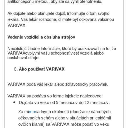
antikoncepčnú metódu, aby ste sa vyhli otehotneniu.
Ak dojčíte alebo plánujete dojčiť, informujte o tom svojho
lekára. Váš lekár rozhodne, či máte byť očkovaná vakcínou
VARIVAX.
Vedenie vozidiel a obsluha strojov
Neexistujú žiadne informácie, ktoré by poukazovali na to, že
VARIVAX
ovplyvní vašu schopnosť viesť vozidlá alebo
obsluhovať stroje.
Ako používať VARIVAX
VARIVAX podá váš lekár alebo zdravotnícky pracovník.
VARIVAX sa podáva vo forme injekcie nasledovne:
Dojčatá vo veku od 9 mesiacov do 12 mesiacov:
Za mi
mor
iadnych okolností (dodržanie národných
očkovacích schém alebo v situáciách pri epidémii
ovčích kiahní) sa VARIVAX môže podať vo veku