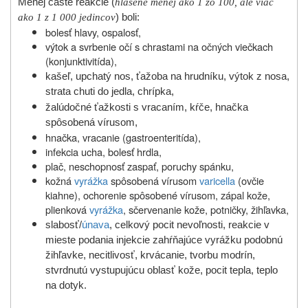
Menej časté reakcie (
hlásené menej ako 1 zo 100, ale viac
ako 1 z 1 000 jedincov
) boli:
bolesť hlavy, ospalosť,
výtok a svrbenie očí s chrastami na očných viečkach
(konjunktivitída),
kašeľ, upchatý nos, ťažoba na hrudníku, výtok z nosa,
strata chuti do jedla, chrípka,
žalúdočné ťažkosti s vracaním, kŕče, hnačka
spôsobená vírusom,
hnačka, vracanie (gastroenteritída),
infekcia ucha, bolesť hrdla,
plač, neschopnosť zaspať, poruchy spánku,
kožná
vyrážka
spôsobená vírusom
varicella
(ovčie
kiahne), ochorenie spôsobené vírusom, zápal kože,
plienková
vyrážka
, sčervenanie kože, potničky, žihľavka,
slabosť/
únava
, celkový pocit nevoľnosti, reakcie v
mieste podania injekcie zahŕňajúce vyrážku podobnú
žihľavke, necitlivosť, krvácanie, tvorbu modrín,
stvrdnutú vystupujúcu oblasť kože, pocit tepla, teplo
na dotyk.