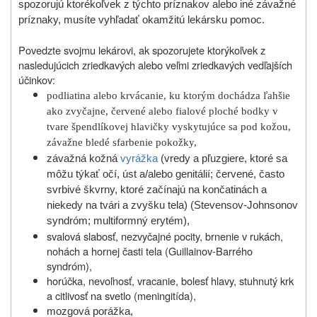
spozorujú ktorékoľvek z týchto príznakov alebo iné závažné
príznaky, musíte vyhľadať okamžitú lekársku pomoc.
Povedzte svojmu lekárovi, ak spozorujete ktorýkoľvek z
nasledujúcich zriedkavých alebo veľmi zriedkavých vedľajších
účinkov:
podliatina alebo krvácanie, ku ktorým dochádza ľahšie
ako zvyčajne,
červené alebo fialové ploché bodky v
tvare špendlíkovej hlavičky vyskytujúce sa pod kožou,
závažne bledé sfarbenie pokožky,
závažná kožná
vyrážka
(vredy a pľuzgiere, ktoré sa
môžu týkať očí, úst a/alebo genitálií; červené, často
svrbivé škvrny, ktoré začínajú na končatinách a
niekedy na tvári a zvyšku tela) (Stevensov-Johnsonov
syndróm; multiformný erytém),
svalová slabosť, nezvyčajné pocity, brnenie v rukách,
nohách a hornej časti tela (Guillainov-Barrého
syndróm),
horúčka, nevoľnosť, vracanie, bolesť hlavy, stuhnutý krk
a citlivosť na svetlo (meningitída),
mozgová porážka,