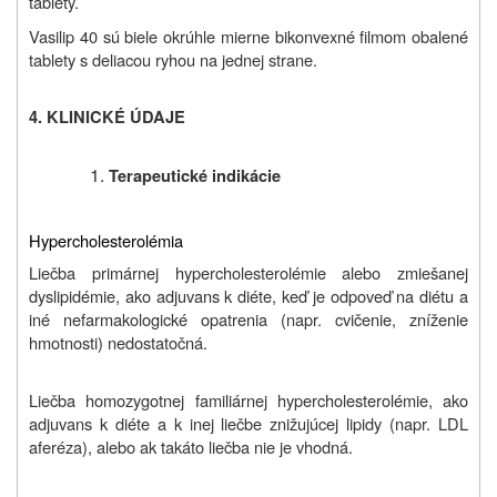
tablety.
Vasilip 40 sú biele okrúhle mierne bikonvexné filmom obalené
tablety s deliacou ryhou na jednej strane.
4. KLINICKÉ ÚDAJE
Terapeutické indikácie
Hypercholesterolémia
Liečba primárnej hypercholesterolémie alebo zmiešanej
dyslipidémie, ako adjuvans k diéte, keď je odpoveď na diétu a
iné nefarmakologické opatrenia (napr. cvičenie, zníženie
hmotnosti) nedostatočná.
Liečba homozygotnej familiárnej hypercholesterolémie, ako
adjuvans k diéte a k inej liečbe znižujúcej lipidy (napr. LDL
aferéza), alebo ak takáto liečba nie je vhodná.