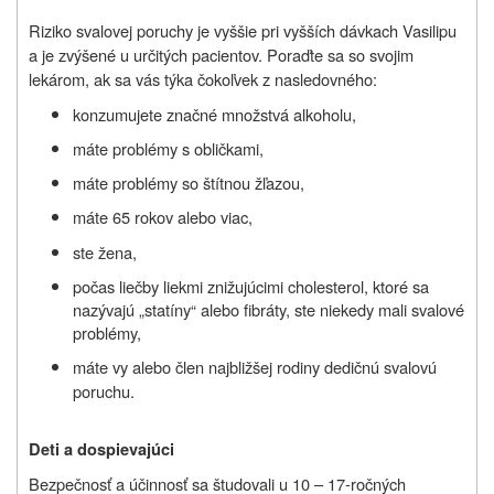
Riziko svalovej poruchy je vyššie pri vyšších dávkach Vasilipu
a je zvýšené u určitých pacientov. Poraďte sa so svojim
lekárom, ak sa vás týka čokoľvek z nasledovného:
konzumujete značné množstvá alkoholu,
máte problémy s obličkami,
máte problémy so štítnou žľazou,
máte 65 rokov alebo viac,
ste žena,
počas liečby liekmi znižujúcimi cholesterol, ktoré sa
nazývajú „statíny“ alebo fibráty, ste niekedy mali svalové
problémy,
máte vy alebo člen najbližšej rodiny dedičnú svalovú
poruchu.
Deti a dospievajúci
Bezpečnosť a účinnosť sa študovali u 10 – 17-ročných