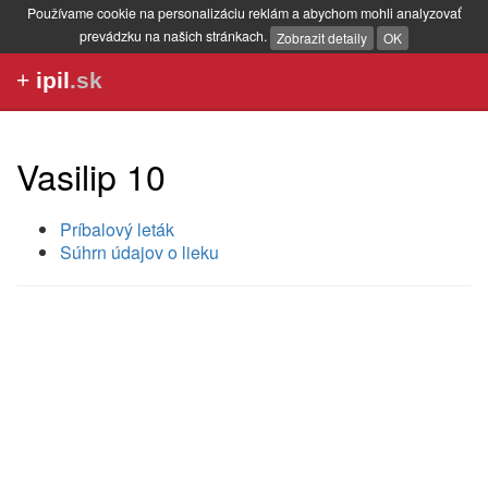
Používame cookie na personalizáciu reklám a abychom mohli analyzovať
prevádzku na našich stránkach.
Zobrazit detaily
OK
+
ipil
.sk
Vasilip 10
Príbalový leták
Súhrn údajov o lieku