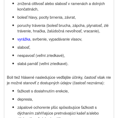
znížená citlivosť alebo slabosť v ramenách a dolných
končatinách,
bolesť hlavy, pocity brnenia, závrat,
poruchy trávenia (bolesť brucha, zápcha, plynatosť, zlé
trávenie, hnačka, žalúdočná nevoľnosť, vracanie),
vyrážka
, svrbenie, vypadávanie vlasov,
slabosť,
nespavosť (veľmi zriedkavé),
slabá pamäť (veľmi zriedkavé).
Boli tiež hlásené nasledujúce vedľajšie účinky, častosť však nie
je možné stanoviť z dostupných údajov (častosť neznáma):
ťažkosti s dosiahnutím erekcie,
depresia,
zápalové ochorenie pľúc spôsobujúce ťažkosti s
dýchaním zahŕňajúce pretrvávajúci kašeľ a/alebo