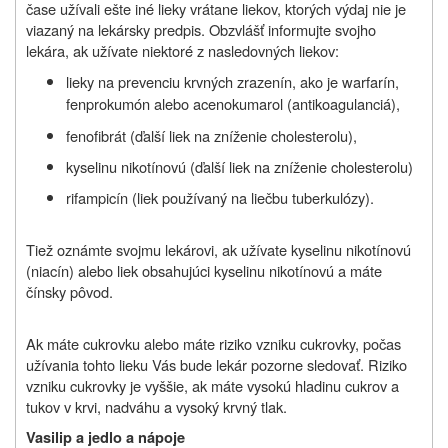
čase užívali ešte iné lieky vrátane liekov, ktorých výdaj nie je
viazaný na lekársky predpis. Obzvlášť informujte svojho
lekára, ak užívate niektoré z nasledovných liekov:
lieky na prevenciu krvných zrazenín, ako je warfarín,
fenprokumón alebo acenokumarol (antikoagulanciá),
fenofibrát (ďalší liek na zníženie cholesterolu),
kyselinu nikotínovú (ďalší liek na zníženie cholesterolu)
rifampicín (liek používaný na liečbu tuberkulózy).
Tiež oznámte svojmu lekárovi, ak užívate kyselinu nikotínovú
(niacín) alebo liek obsahujúci kyselinu nikotínovú a máte
čínsky pôvod.
Ak máte cukrovku alebo máte riziko vzniku cukrovky, počas
užívania tohto lieku Vás bude lekár pozorne sledovať. Riziko
vzniku cukrovky je vyššie, ak máte vysokú hladinu cukrov a
tukov v krvi, nadváhu a vysoký krvný tlak.
Vasilip a jedlo a nápoje