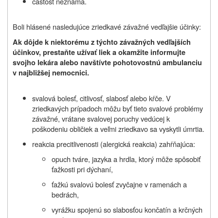
častosť neznáma.
Boli hlásené nasledujúce zriedkavé závažné vedľajšie účinky:
Ak dôjde k niektorému z týchto závažných vedľajších
účinkov, prestaňte užívať liek a okamžite informujte
svojho lekára alebo navštívte pohotovostnú ambulanciu
v najbližšej nemocnici.
svalová bolesť, citlivosť, slabosť alebo kŕče. V
zriedkavých prípadoch môžu byť tieto svalové problémy
závažné, vrátane svalovej poruchy vedúcej k
poškodeniu obličiek a veľmi zriedkavo sa vyskytli úmrtia.
reakcia precitlivenosti (alergická reakcia) zahŕňajúca:
opuch tváre, jazyka a hrdla, ktorý môže spôsobiť
ťažkosti pri dýchaní,
ťažkú svalovú bolesť zvyčajne v ramenách a
bedrách,
vyrážku spojenú so slabosťou končatín a krčných