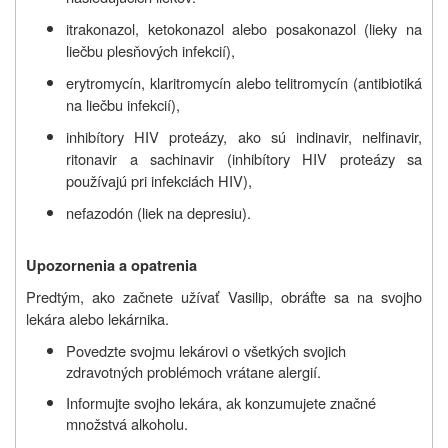
itrakonazol, ketokonazol alebo posakonazol (lieky na
liečbu plesňových infekcií),
erytromycín, klaritromycín alebo telitromycín (antibiotiká
na liečbu infekcií),
inhibítory HIV proteázy, ako sú indinavir, nelfinavir,
ritonavir a sachinavir (inhibítory HIV proteázy sa
používajú pri infekciách HIV),
nefazodón (liek na depresiu).
Upozornenia a opatrenia
Predtým, ako začnete užívať Vasilip, obráťte sa na svojho
lekára alebo lekárnika.
Povedzte svojmu lekárovi o všetkých svojich
zdravotných problémoch vrátane alergií.
Informujte svojho lekára, ak konzumujete značné
množstvá alkoholu.