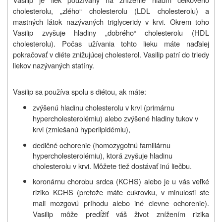
cholesterolu, „zlého“ cholesterolu (LDL cholesterolu) a
mastných látok nazývaných triglyceridy v krvi. Okrem toho
Vasilip zvyšuje hladiny „dobrého“ cholesterolu (HDL
cholesterolu). Počas užívania tohto lieku máte naďalej
pokračovať v diéte znižujúcej cholesterol. Vasilip patrí do triedy
liekov nazývaných statíny.
Vasilip sa používa spolu s diétou, ak máte:
zvýšenú hladinu cholesterolu v krvi (primárnu
hypercholesterolémiu) alebo zvýšené hladiny tukov v
krvi (zmiešanú hyperlipidémiu),
dedičné ochorenie (homozygotnú familiárnu
hypercholesterolémiu), ktorá zvyšuje hladinu
cholesterolu v krvi. Môžete tiež dostávať inú liečbu.
koronárnu chorobu srdca (KCHS) alebo je u vás veľké
riziko KCHS (pretože máte cukrovku, v minulosti ste
mali mozgovú príhodu alebo iné cievne ochorenie).
Vasilip môže predĺžiť váš život znížením rizika