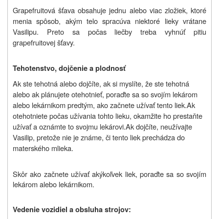
Grapefruitová šťava obsahuje jednu alebo viac zložiek, ktoré
menia spôsob, akým telo spracúva niektoré lieky vrátane
Vasilipu. Preto sa počas liečby treba vyhnúť pitiu
grapefruitovej šťavy.
Tehotenstvo, dojčenie a plodnosť
Ak ste tehotná alebo dojčíte, ak si myslíte, že ste tehotná
alebo ak plánujete otehotnieť, poraďte sa so svojím lekárom
alebo lekárnikom predtým, ako začnete užívať tento liek.
Ak
otehotniete počas užívania tohto lieku, okamžite ho prestaňte
užívať a oznámte to svojmu lekárovi.
Ak dojčíte, neužívajte
Vasilip, pretože nie je známe, či tento liek prechádza do
materského mlieka.
Skôr ako začnete užívať akýkoľvek liek, poraďte sa so svojím
lekárom alebo lekárnikom.
Vedenie vozidiel a obsluha strojov: