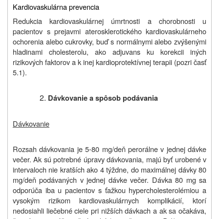
Kardiovaskulárna prevencia
Redukcia kardiovaskulárnej úmrtnosti a chorobnosti u
pacientov s prejavmi aterosklerotického kardiovaskulárneho
ochorenia alebo cukrovky, buď s normálnymi alebo zvýšenými
hladinami cholesterolu, ako adjuvans ku korekcii iných
rizikových faktorov a k inej kardioprotektívnej terapii (pozri časť
5.1).
Dávkovanie a spôsob podávania
Dávkovanie
Rozsah dávkovania je 5-80 mg/deň perorálne v jednej dávke
večer. Ak sú potrebné úpravy dávkovania, majú byť urobené v
intervaloch nie kratších ako 4 týždne, do maximálnej dávky 80
mg/deň podávaných v jednej dávke večer. Dávka 80 mg sa
odporúča iba u pacientov s ťažkou hypercholesterolémiou a
vysokým rizikom kardiovaskulárnych komplikácií, ktorí
nedosiahli liečebné ciele pri nižších dávkach a ak sa očakáva,