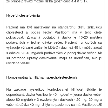
a 5.1
že prínos preváži možné riziká (pozri časti 4.4
).
Hypercholesterolémia
Pacient má byť nastavený na štandardnú diétu znižujúcu
cholesterol a počas liečby Vasilipom má v tejto diéte
pokračovať. Zvyčajná počiatočná dávka je 10-20 mg/deň
podávaných v jednej dávke večer. Pacienti, u ktorých sa
vyžaduje výrazné zníženie LDL-C (viac než 45
) môžu začať

s dávkou 20-40 mg/deň podávaných v jednej dávke večer. Ak
sú potrebné úpravy dávkovania, majú sa urobiť tak, ako je
uvedené vyššie.
Homozygotná familiárna hypercholesterolémia
Na základe výsledkov kontrolovanej klinickej štúdie je
odporúčaná dávka Vasilipu je 40 mg/deň – jedna dávka večer
alebo 80 mg/deň v 3 rozdelených dávkach - 20 mg, 20 mg a
večerná dávka 40 mg. U týchto pacientov sa má Vasilip použiť