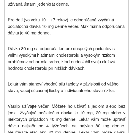
užívaná ústami jedenkrát denne.
Pre deti (vo veku 10 – 17 rokov) je odporúčaná zvyčajná
počiatočná dávka 10 mg denne večer. Maximálna odporúčaná
dávka je 40 mg denne.
Dávka 80 mg sa odporúča len pre dospelých pacientov s
veľmi vysokými hladinami cholesterolu a vysokým rizikom
problémov ochorenia srdca, ktorí nedosiahli svoju cieľovú
hodnotu cholesterolu pri nižších dávkach.
Lekár vám stanoví vhodnú silu tablety v závislosti od vášho
stavu, vašej súčasnej liečby a individuálneho stavu rizika.
Vasilip užívajte večer. Môžete ho užívať s jedlom alebo bez
jedla. Zvyčajná počiatočná dávka je 10 mg, 20 mg alebo v
niektorých prípadoch 40 mg denne. Lekár vám môže upraviť
dávku najskôr po 4 týždňoch na najviac 80 mg denne.
Neužívajte viac ako 80 mg denne. Lekár vám môže dávku