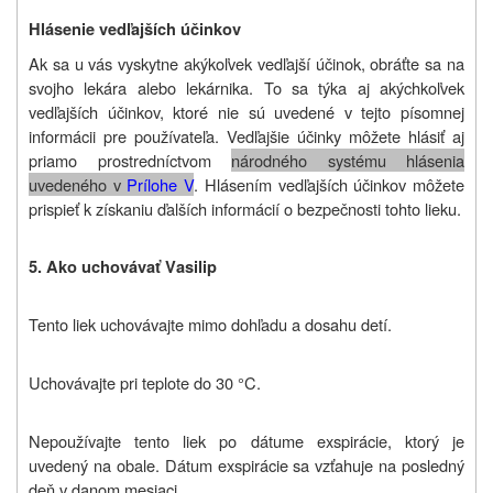
Hlásenie vedľajších účinkov
Ak sa u vás vyskytne akýkoľvek vedľajší účinok, obráťte sa na
svojho lekára alebo lekárnika. To sa týka aj akýchkoľvek
vedľajších účinkov, ktoré nie sú uvedené v tejto písomnej
informácii pre používateľa. Vedľajšie účinky môžete hlásiť aj
priamo prostredníctvom
národného systému hlásenia
uvedeného v
Prílohe V
. Hlásením vedľajších účinkov môžete
prispieť k získaniu ďalších informácií o bezpečnosti tohto lieku.
5. A
ko uchovávať
V
asilip
Tento liek uchovávajte mimo dohľadu a dosahu detí.
Uchovávajte pri teplote do 30 °C.
Nepoužívajte tento liek po dátume exspirácie, ktorý je
uvedený na obale. Dátum exspirácie sa vzťahuje na posledný
deň v danom mesiaci.