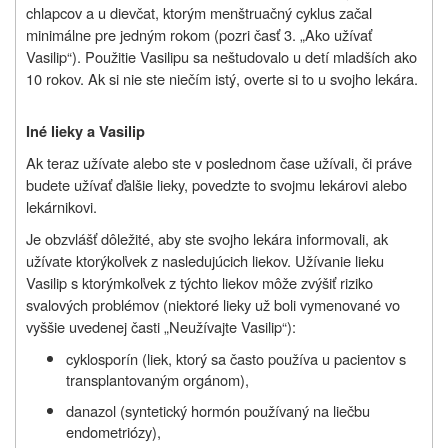
chlapcov a u dievčat, ktorým menštruačný cyklus začal
minimálne pre jedným rokom (pozri časť 3. „Ako užívať
Vasilip“). Použitie Vasilipu sa neštudovalo u detí mladších ako
10 rokov. Ak si nie ste niečím istý, overte si to u svojho lekára.
Iné lieky a Vasilip
Ak teraz užívate alebo ste v poslednom čase užívali, či práve
budete užívať ďalšie lieky, povedzte to svojmu lekárovi alebo
lekárnikovi.
Je obzvlášť dôležité, aby ste svojho lekára informovali, ak
užívate ktorýkoľvek z nasledujúcich liekov. Užívanie lieku
Vasilip s ktorýmkoľvek z týchto liekov môže zvýšiť riziko
svalových problémov (niektoré lieky už boli vymenované vo
vyššie uvedenej časti „Neužívajte Vasilip“):
cyklosporín (liek, ktorý sa často používa u pacientov s
transplantovaným orgánom),
danazol (syntetický hormón používaný na liečbu
endometriózy),