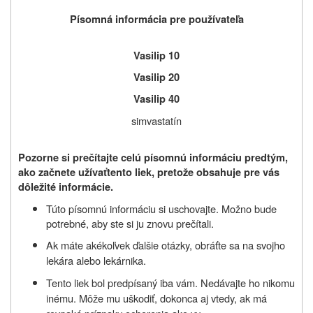
Písomná informácia pre používateľa
Vasilip 10
Vasilip 20
Vasilip 40
simvastatín
Pozorne si prečítajte celú písomnú informáciu predtým,
ako začnete užívať
tento liek, pretože obsahuje pre vás
dôležité informácie.
Túto písomnú informáciu si uschovajte. Možno bude
potrebné, aby ste si ju znovu prečítali.
Ak máte akékoľvek ďalšie otázky, obráťte sa na svojho
lekára alebo lekárnika.
Tento liek bol predpísaný iba vám. Nedávajte ho nikomu
inému. Môže mu uškodiť, dokonca aj vtedy, ak má