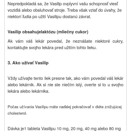
Nepredpokladá sa, že Vasilip ovplyvní vašu schopnosť viesť
vozidlá alebo obsluhovať stroje. Treba však vziať do úvahy, že
niektorí ľudia po užití Vasilipu dostanú závrat.
Vasilip obsahuje
laktózu (mliečny cukor)
Ak vám váš lekár povedal, že neznášate niektoré cukry,
kontaktujte svojho lekára pred užitím tohto lieku.
3.
A
ko užívať
V
asilip
Vždy užívajte tento liek presne tak, ako vám povedal váš lekár
alebo lekárnik. Ak si nie ste niečím istý, overte si to u svojho
lekára alebo lekárnika.
Počas užívania Vasilipu máte naďalej pokračovať v diéte znižujúcej
cholesterol.
Dávka je
1 tableta Vasilipu 10 mg, 20 mg, 40 mg alebo 80 mg