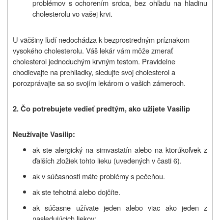
problémov s ochorením srdca, bez ohľadu na hladinu
cholesterolu vo vašej krvi.
U väčšiny ľudí nedochádza k bezprostredným príznakom
vysokého cholesterolu. Váš lekár vám môže zmerať
cholesterol jednoduchým krvným testom. Pravidelne
chodievajte na prehliadky, sledujte svoj cholesterol a
porozprávajte sa so svojím lekárom o vašich zámeroch.
2. Č
o potrebujete vedieť predtým, ako užijete
V
asilip
Neužívajte Vasilip:
ak ste alergický na simvastatín alebo na ktorúkoľvek z
ďalších zložiek tohto lieku (uvedených v časti 6).
ak v súčasnosti máte problémy s pečeňou.
ak ste tehotná alebo dojčíte.
ak súčasne užívate jeden alebo viac ako jeden z
nasledujúcich liekov: