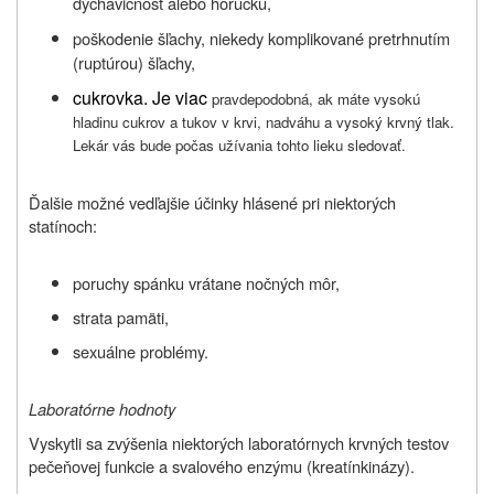
dýchavičnosť alebo horúčku,
poškodenie šľachy, niekedy komplikované pretrhnutím
(ruptúrou) šľachy,
cukrovka. Je viac
pravdepodobná, ak máte vysokú
hladinu cukrov a tukov v krvi, nadváhu a vysoký krvný tlak.
Lekár vás bude počas užívania tohto lieku sledovať
.
Ďalšie možné vedľajšie účinky hlásené pri niektorých
statínoch:
poruchy spánku vrátane nočných môr,
strata pamäti,
sexuálne problémy.
Laboratórne hodnoty
Vyskytli sa zvýšenia niektorých laboratórnych krvných testov
pečeňovej funkcie a svalového enzýmu (kreatínkinázy).