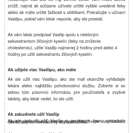
znížiť, najmä ak súčasne užívate určité vyššie uvedené lieky
alebo ak máte určité ťažkosti s obličkami. Pokračujte v užívaní
Vasilipu, pokiaľ vám lekár nepovie, aby ste prestali.
Ak vám lekár predpísal Vasilip spolu s niektorým
sekvestrantom žlčových kyselín (lieky na zníženie
cholesterolu), užite Vasilip najmenej 2 hodiny pred alebo 4
hodiny po užití sekvestrantu žlčových kyselín.
Ak užijete viac Vasilipu, ako máte
Ak ste užili viac Vasilipu, ako ste mali okamžite vyhľadajte
lekára alebo najbližšiu pohotovostnú službu. Zoberte si so
sebou túto písomnú informáciu pre používateľa a zvyšné
tablety, aby lekár vedel, čo ste užili.
Ak zabudnete užiť Vasilip
Ak ste zabudli užiť Vasilip v správnom čase, pokračujte nasledujúcou dávkou ako zvyčajne.
Neužívajte dvojnásobnú dávku, aby ste nahradili vynechanú dávku.