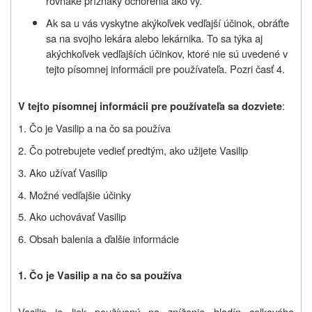
rovnaké príznaky ochorenia ako vy.
Ak sa u vás vyskytne akýkoľvek vedľajší účinok, obráťte
sa na svojho lekára alebo lekárnika. To sa týka aj
akýchkoľvek vedľajších účinkov, ktoré nie sú uvedené v
tejto písomnej informácii pre používateľa. Pozri časť 4.
:
V tejto písomnej informácii pre používateľa sa dozviete
1. Čo je Vasilip a na čo sa používa
2. Čo potrebujete vedieť predtým, ako užijete Vasilip
3. Ako užívať Vasilip
4. Možné vedľajšie účinky
5. Ako uchovávať Vasilip
6. Obsah balenia a ďalšie informácie
1. Č
o je
V
asilip a na čo sa používa
Vasilip je liek používaný na zníženie hladín celkového