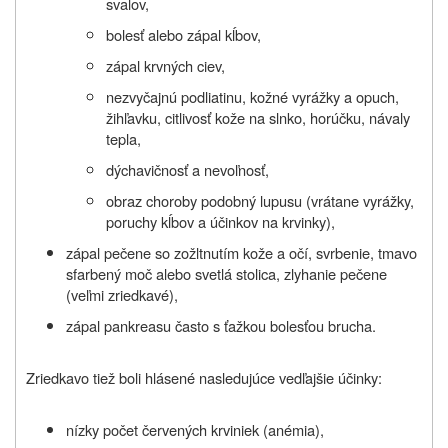
svalov,
bolesť alebo zápal kĺbov,
zápal krvných ciev,
nezvyčajnú podliatinu, kožné vyrážky a opuch,
žihľavku, citlivosť kože na slnko, horúčku, návaly
tepla,
dýchavičnosť a nevoľnosť,
obraz choroby podobný lupusu (vrátane vyrážky,
poruchy kĺbov a účinkov na krvinky),
zápal pečene so zožltnutím kože a očí, svrbenie, tmavo
sfarbený moč alebo svetlá stolica, zlyhanie pečene
(veľmi zriedkavé),
zápal pankreasu často s ťažkou bolesťou brucha.
Zriedkavo tiež boli hlásené nasledujúce vedľajšie účinky:
nízky počet červených krviniek (anémia),