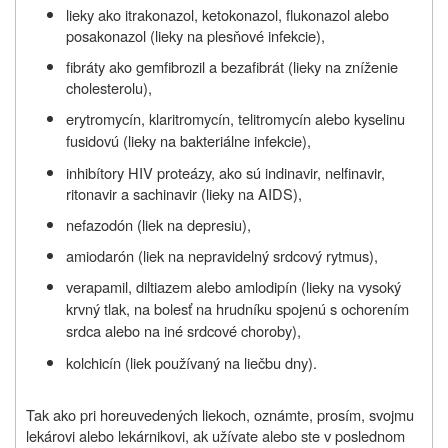
lieky ako itrakonazol, ketokonazol, flukonazol alebo
posakonazol (lieky na plesňové infekcie),
fibráty ako gemfibrozil a bezafibrát (lieky na zníženie
cholesterolu),
erytromycín, klaritromycín, telitromycín alebo kyselinu
fusidovú (lieky na bakteriálne infekcie),
inhibítory HIV proteázy, ako sú indinavir, nelfinavir,
ritonavir a sachinavir (lieky na AIDS),
nefazodón (liek na depresiu),
amiodarón (liek na nepravidelný srdcový rytmus),
verapamil, diltiazem alebo amlodipín (lieky na vysoký
krvný tlak, na bolesť na hrudníku spojenú s ochorením
srdca alebo na iné srdcové choroby),
kolchicín (liek používaný na liečbu dny).
Tak ako pri horeuvedených liekoch, oznámte, prosím, svojmu
lekárovi alebo lekárnikovi, ak užívate alebo ste v poslednom