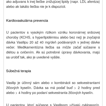
ako adjuvans k inej liečbe znižujúcej lipidy (napr. LDL aferéza)
alebo ak takáto liečba nie je k dispozícii.
Kardiovaskulárna prevencia
U pacientov s vysokým rizikom vzniku koronárnej srdcovej
choroby (KCHS, s hyperlipidémiou alebo bez nej) je zvyčajná
dávka Vasilipu 20 až 40 mg/deň podávaných v jednej dávke
večer. Medikamentózna liečba sa môže začať súčasne s
diétou a cvičením. Ak sú potrebné úpravy dávkovania, majú
sa urobiť tak, ako je uvedené vyššie.
Súbežná terapia
Vasilip je účinný sám alebo v kombinácii so sekvestrantami
žlčových kyselín. Dávka sa má podať buď > 2 hodiny pred
alebo > 4 hodiny po podaní sekvestranta žlčových kyselín.
U pacientov, ktorí súčasne s Vasilipom užívajú cyklosporín,