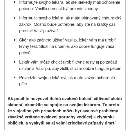
Informujte svojho lekára, ak ste niekedy mali ochorenie
pečene. Vasilip nemusí byť pre vás vhodný.
Informujte svojho lekára, ak máte plánovaný chirurgický
zákrok. Možno bude potrebné, aby ste na krátky čas
prestali Vasilip užívať.
Skôr ako začnete užívať Vasilip, lekár vám má urobiť
krvný test. Slúži na určenie, ako dobre funguje vaša
pečeň.
Lekár vám môže chcieť urobiť krvné testy aj po začatí
užívania Vasilipu, aby zistil, či vám dobre funguje pečeň.
Povedzte svojmu lekárovi, ak máte vážne ochorenie
pľúc.
Ak pocítite nevysvetliteľnú svalovú bolesť, citlivosť alebo
slabosť, okamžite sa spojte so svojím lekárom. To preto,
že v ojedinelých prípadoch môžu byť svalové problémy
závažné vrátane svalovej poruchy vedúcej k zlyhaniu
obličiek, a vyskytli sa aj veľmi zriedkavé prípady úmrtí
.