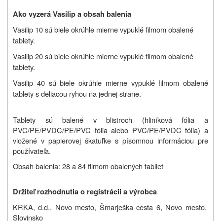
Ako vyzerá Vasilip a obsah balenia
Vasilip 10 sú biele okrúhle mierne vypuklé filmom obalené
tablety.
Vasilip 20 sú biele okrúhle mierne vypuklé filmom obalené
tablety.
Vasilip 40 sú biele okrúhle mierne vypuklé filmom obalené
tablety s deliacou ryhou na jednej strane.
Tablety sú balené v blistroch (hliníková fólia a
PVC/PE/PVDC/PE/PVC fólia alebo PVC/PE/PVDC fólia) a
vložené v papierovej škatuľke s písomnou informáciou pre
používateľa.
Obsah balenia: 28 a 84 filmom obalených tabliet
Držiteľ rozhodnutia o registrácii a výrobca
KRKA, d.d., Novo mesto, Šmarješka cesta 6, Novo mesto,
Slovinsko