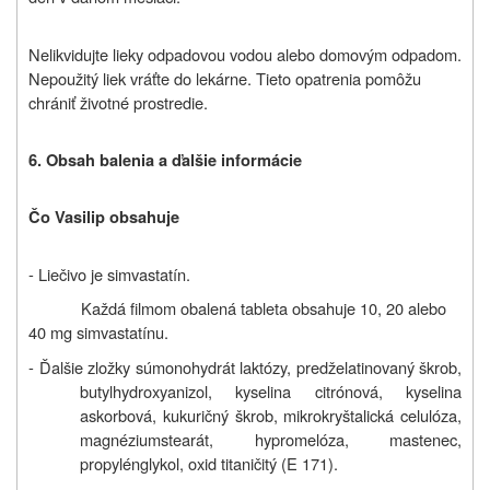
Nelikvidujte lieky odpadovou vodou alebo domovým odpadom.
Nepoužitý liek vráťte do lekárne. Tieto opatrenia pomôžu
chrániť životné prostredie.
6. Obsah balenia a ďalšie informácie
Čo Vasilip obsahuje
- Liečivo je simvastatín.
Každá filmom obalená tableta obsahuje 10, 20 alebo
40 mg simvastatínu.
-
Ďalšie zložky sú
monohydrát laktózy, predželatinovaný škrob,
butylhydroxyanizol, kyselina citrónová, kyselina
askorbová, kukuričný škrob, mikrokryštalická celulóza,
magnéziumstearát, hypromelóza, mastenec,
propylénglykol, oxid titaničitý (E 171).