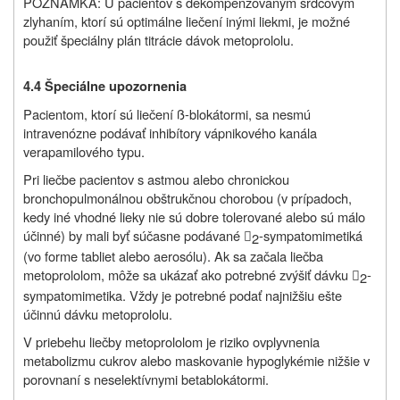
POZNÁMKA: U pacientov s dekompenzovaným srdcovým
zlyhaním, ktorí sú optimálne liečení inými liekmi, je možné
použiť špeciálny plán titrácie dávok metoprololu.
4.4 Špeciálne upozornenia
Pacientom, ktorí sú liečení ß-blokátormi, sa nesmú
intravenózne podávať inhibítory vápnikového kanála
verapamilového typu.
Pri liečbe pacientov s astmou alebo chronickou
bronchopulmonálnou obštrukčnou chorobou (v prípadoch,
kedy iné vhodné lieky nie sú dobre tolerované alebo sú málo
účinné) by mali byť súčasne podávané
-sympatomimetiká
2

(vo forme tabliet alebo aerosólu). Ak sa začala liečba
metoprololom, môže sa ukázať ako potrebné zvýšiť dávku
-
2

sympatomimetika. Vždy je potrebné podať najnižšiu ešte
účinnú dávku metoprololu.
V priebehu liečby metoprololom je riziko ovplyvnenia
metabolizmu cukrov alebo maskovanie hypoglykémie nižšie v
porovnaní s neselektívnymi betablokátormi.