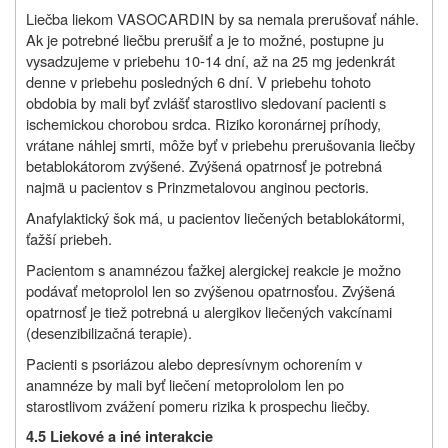
Liečba liekom VASOCARDIN by sa nemala prerušovať náhle.
Ak je potrebné liečbu prerušiť a je to možné, postupne ju
vysadzujeme v priebehu 10-14 dní, až na 25 mg jedenkrát
denne v priebehu posledných 6 dní. V priebehu tohoto
obdobia by mali byť zvlášť starostlivo sledovaní pacienti s
ischemickou chorobou srdca. Riziko koronárnej príhody,
vrátane náhlej smrti, môže byť v priebehu prerušovania liečby
betablokátorom zvýšené. Zvýšená opatrnosť je potrebná
najmä u pacientov s Prinzmetalovou anginou pectoris.
Anafylaktický šok má, u pacientov liečených betablokátormi,
ťažší priebeh.
Pacientom s anamnézou ťažkej alergickej reakcie je možno
podávať metoprolol len so zvýšenou opatrnosťou. Zvýšená
opatrnosť je tiež potrebná u alergikov liečených vakcínami
(desenzibilizačná terapie).
Pacienti s psoriázou alebo depresívnym ochorením v
anamnéze by mali byť liečení metoprololom len po
starostlivom zvážení pomeru rizika k prospechu liečby.
4.5 Liekové a iné interakcie