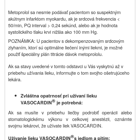
Metoprolol sa nesmie podávať pacientom so suspektným
akútnym infarktom myokardu, ak je srdcová frekvencia <
50/min, PQ interval > 0,24 sekúnd, alebo ak je hodnota
systolického tlaku krvi nižšia ako 100 mm Hg.
POZNÁMKA: U pacientov s dekompenzovaným srdcovým
zlyhaním, ktorí sú optimálne liečení inými liekmi, je možné
použiť špeciálny plán titrácie dávok metoprololu.
Ak sa stavy uvedené v tomto odstavci u Vás vyskytnú až v
priebehu užívania lieku, informujte o tom svojho ošetrujúceho
lekára.
Zvláštna opatrnosť pri užívaní lieku
®
VASOCARDIN
je potrebná:
Ak sa musíte v priebehu liečby podrobiť operácii alebo
stomatologickému výkonu v celkovej anestézii, oznámte
svojmu lekárovi, že užívate liek VASOCARDIN.
®
Užívanie lieku
VASOCARDIN
s jedlom a pitím: