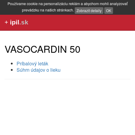
Používame cookie na personalizáciu reklám a abychom mohli analyzovať
prevádzku na našich stránkach.
Zobrazit detaily
OK
+
ipil
.sk
VASOCARDIN 50
Príbalový leták
Súhrn údajov o lieku