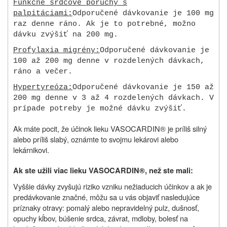
Funkčné srdcové poruchy s
palpitáciami:
Odporučené dávkovanie je 100 mg
raz denne ráno. Ak je to potrebné, možno
dávku zvýšiť na 200 mg.
Profylaxia migrény:
Odporučené dávkovanie je
100 až 200 mg denne v rozdelených dávkach,
ráno a večer.
Hypertyreóza:
Odporučené dávkovanie je 150 až
200 mg denne v 3 až 4 rozdelených dávkach. V
prípade potreby je možné dávku zvýšiť.
Ak máte pocit, že účinok lieku VASOCARDIN® je príliš silný
alebo príliš slabý, oznámte to svojmu lekárovi alebo
lekárnikovi.
Ak ste užili viac lieku
VASOCARDIN®
, než ste mali:
Vyššie dávky zvyšujú riziko vzniku nežiaducich účinkov a ak je
predávkovanie značné, môžu sa u vás objaviť nasledujúce
príznaky otravy: pomalý alebo nepravidelný pulz, dušnosť,
opuchy kĺbov, búšenie srdca, závrat, mdloby, bolesť na