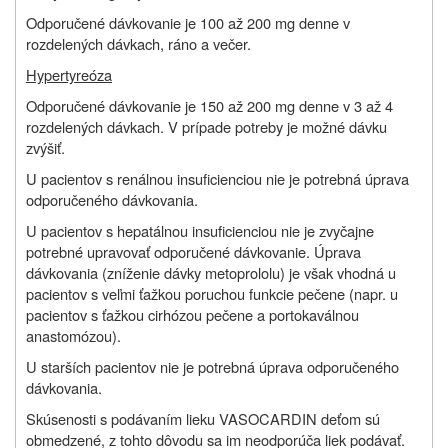
Odporučené dávkovanie je 100 až 200 mg denne v
rozdelených dávkach, ráno a večer.
Hypertyreóza
Odporučené dávkovanie je 150 až 200 mg denne v 3 až 4
rozdelených dávkach. V prípade potreby je možné dávku
zvýšiť.
U pacientov s renálnou insuficienciou nie je potrebná úprava
odporučeného dávkovania.
U pacientov s hepatálnou insuficienciou nie je zvyčajne
potrebné upravovať odporučené dávkovanie. Úprava
dávkovania (zníženie dávky metoprololu) je však vhodná u
pacientov s veľmi ťažkou poruchou funkcie pečene (napr. u
pacientov s ťažkou cirhózou pečene a portokaválnou
anastomózou).
U starších pacientov nie je potrebná úprava odporučeného
dávkovania.
Skúsenosti s podávaním lieku VASOCARDIN deťom sú
obmedzené, z tohto dôvodu sa im neodporúča liek podávať.