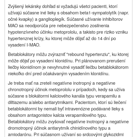
Zvýšený lekársky dohľad si vyžadujú všetci pacienti, ktorí
užívajú súčasne iné lieky s obsahom beta1-sympatolytík (napr.
očné kvapky) a ganglioplegík. Súčasné užívanie inhibítorov
MAO sa neodporúča pre nebezpečenstvo zosilnenia
hypotenzívneho účinku metoprololu, a takisto pre riziko vzniku
hypertenznej krízy, ku ktorej môže dôjsť až do 14 dní po
vysadení I-MAO.
Betablokátory môžu zvýrazniť "rebound hypertenziu", ku ktorej
môže dôjsť po vysadení klonidínu. Pri plánovanom prerušení
liečby klonidínom je nevyhnutné vysadiť liečbu betablokátorom
niekoľko dní pred očakávaným vysadením klonidínu.
Je treba mať na zreteli negatívne inotropný a negatívne
chronotropný účinok metoprololu v prípadoch, kedy sa užíva
súčasne s blokátormi kalciového kanála typu verapamilu a
diltiazemu a/alebo antiarytmikami. Pacientom, ktorí sú liečení
betablokátormi by nemali byť intravenózne podávané lieky s
obsahom antagonistov kalcia verapamilového typu.
Betablokátory môžu zvyšovať negatívne inotropný a negatívne
dromotropný účinok antiarytmík chinidínového typu a
amiodarónu. Pri súčasnom užívaní so srdcovými glykozidmi