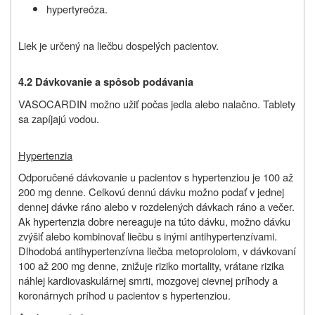
hypertyreóza.
Liek je určený na liečbu dospelých pacientov.
4.2 Dávkovanie a spôsob podávania
VASOCARDIN možno užiť počas jedla alebo nalačno. Tablety
sa zapíjajú vodou.
Hypertenzia
Odporučené dávkovanie u pacientov s hypertenziou je 100 až
200 mg denne. Celkovú dennú dávku možno podať v jednej
dennej dávke ráno alebo v rozdelených dávkach ráno a večer.
Ak hypertenzia dobre nereaguje na túto dávku, možno dávku
zvýšiť alebo kombinovať liečbu s inými antihypertenzívami.
Dlhodobá antihypertenzívna liečba metoprololom, v dávkovaní
100 až 200 mg denne, znižuje riziko mortality, vrátane rizika
náhlej kardiovaskulárnej smrti, mozgovej cievnej príhody a
koronárnych príhod u pacientov s hypertenziou.