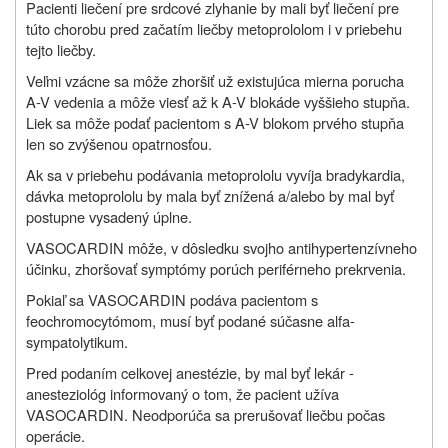
Pacienti liečení pre srdcové zlyhanie by mali byť liečení pre
túto chorobu pred začatím liečby metoprololom i v priebehu
tejto liečby.
Veľmi vzácne sa môže zhoršiť už existujúca mierna porucha
A-V vedenia a môže viesť až k A-V blokáde vyššieho stupňa.
Liek sa môže podať pacientom s A-V blokom prvého stupňa
len so zvýšenou opatrnosťou.
Ak sa v priebehu podávania metoprololu vyvíja bradykardia,
dávka metoprololu by mala byť znížená a/alebo by mal byť
postupne vysadený úplne.
VASOCARDIN môže, v dôsledku svojho antihypertenzívneho
účinku, zhoršovať symptómy porúch periférneho prekrvenia.
Pokiaľ sa VASOCARDIN podáva pacientom s
feochromocytómom, musí byť podané súčasne alfa-
sympatolytikum.
Pred podaním celkovej anestézie, by mal byť lekár -
anesteziológ informovaný o tom, že pacient užíva
VASOCARDIN. Neodporúča sa prerušovať liečbu počas
operácie.