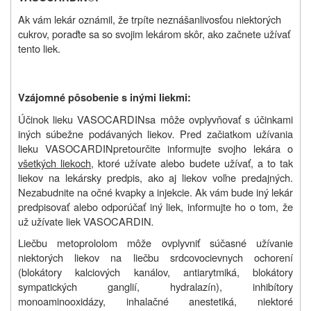
Ak vám lekár oznámil, že trpíte neznášanlivosťou niektorých
cukrov, poraďte sa so svojim lekárom skôr, ako začnete užívať
tento liek.
Vzájomné pôsobenie s inými liekmi:
Účinok lieku
VASOCARDIN
sa môže ovplyvňovať s účinkami
iných súbežne podávaných liekov
.
Pred začiatkom užívania
lieku
VASOCARDIN
preto
určite informujte svojho lekára o
všetkých liekoch
, ktoré užívate alebo budete užívať, a to tak
liekov na lekársky predpis, ako aj liekov voľne predajných.
Nezabudnite na očné kvapky a injekcie. Ak vám bude iný lekár
predpisovať alebo odporúčať iný liek, informujte ho o tom, že
už užívate
liek VASOCARDIN
.
Liečbu metoprololom môže ovplyvniť súčasné užívanie
niektorých liekov na liečbu srdcovocievnych ochorení
(blokátory kalciových kanálov, antiarytmiká, blokátory
sympatických ganglií, hydralazín), inhibítory
monoaminooxidázy, inhalačné anestetiká, niektoré