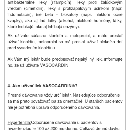
antibakteriálne lieky (rifampicín), lieky proti žalúdkovým
vredom (cimetidín), lieky s protizápalovým účinkom (napr.
indometacín), iné beta - blokátory (napr. niektoré očné
kvapky), ako aj iné látky (alkohol, niektoré hormóny, látky,
ktoré indukujú, ako aj inhibujú enzýmy).
Ak užívate súčasne klonidín a metoprolol, a máte prestať
užívať klonidín, metoprolol sa má prestať užívať niekoľko dní
pred vysadením klonidínu.
Ak Vám iný lekár bude predpisovať nejaký iný liek, informujte
ho, že už užívate VASOCARDIN.
4. Ako užívať liek
VASOCARDIN®
?
Presné dávkovanie vždy určí lekár. Nasledujúce odporučenie
sa má preto považovať iba za orientačné. U starších pacientov
nie je potrebná úprava odporučeného dávkovania.
Hypertenzia:
Odporučené dávkovanie u pacientov s
hypertenziou je 100 až 200 mg denne. Celkovú dennú dávku