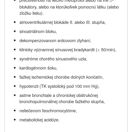

blokátory, alebo na ktorúkoľvek pomocnú látku (alebo
zložku lieku).
atrioventrikulárnej blokáde II. alebo III. stupňa,
sinoatriálnom bloku,
dekompenzovanom srdcovom zlyhaní,
klinicky významnej sínusovej bradykardii (< 50/min),
syndróme chorého sínusového uzla,
kardiogénnom šoku,
ťažkej ischemickej chorobe dolných končatín,
hypotenzii (TK systolický pod 100 mm Hg),
astme bronchiale a chronickej obštrukčnej
bronchopulmonálnej chorobe ťažkého stupňa,
neliečenom feochromocytóme,
metabolickej acidóze.