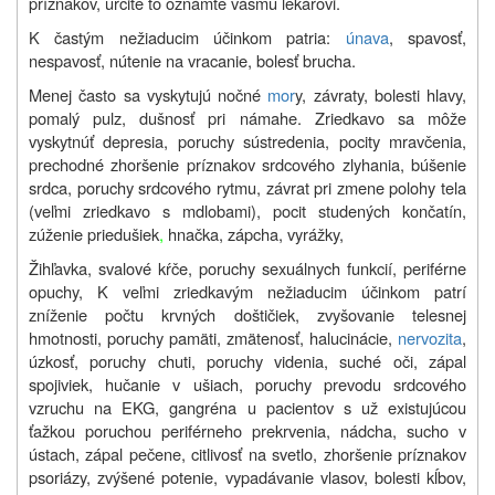
príznakov, určite to oznámte vášmu lekárovi.
K častým nežiaducim účinkom patria:
únava
, spavosť,
nespavosť, nútenie na vracanie, bolesť brucha.
Menej často sa vyskytujú nočné
mor
y, závraty, bolesti hlavy,
pomalý pulz, dušnosť pri námahe. Zriedkavo sa môže
vyskytnúť depresia, poruchy sústredenia, pocity mravčenia,
prechodné zhoršenie príznakov srdcového zlyhania, búšenie
srdca, poruchy srdcového rytmu, závrat pri zmene polohy tela
(veľmi zriedkavo s mdlobami), pocit studených končatín,
zúženie priedušiek
,
hnačka, zápcha, vyrážky,
Žihľavka, svalové kŕče, poruchy sexuálnych funkcií, periférne
opuchy, K veľmi zriedkavým nežiaducim účinkom patrí
zníženie počtu krvných doštičiek, zvyšovanie telesnej
hmotnosti, poruchy pamäti, zmätenosť, halucinácie,
nervozita
,
úzkosť, poruchy chuti, poruchy videnia, suché oči, zápal
spojiviek, hučanie v ušiach, poruchy prevodu srdcového
vzruchu na EKG,
gangréna u pacientov s už existujúcou
ťažkou poruchou periférneho prekrvenia, nádcha, sucho v
ústach, zápal pečene, citlivosť na svetlo, zhoršenie príznakov
psoriázy, zvýšené potenie, vypadávanie vlasov, bolesti kĺbov,