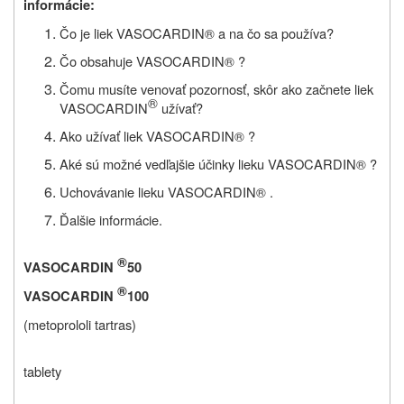
informácie:
Čo je liek VASOCARDIN® a na čo sa používa?
Čo obsahuje VASOCARDIN® ?
Čomu musíte venovať pozornosť, skôr ako začnete liek
®
VASOCARDIN
užívať
?
Ako užívať liek VASOCARDIN® ?
Aké sú možné vedľajšie účinky lieku VASOCARDIN® ?
Uchovávanie lieku VASOCARDIN® .
Ďalšie informácie.
®
VASOCARDIN
50
®
VASOCARDIN
100
(metoprololi tartras)
tablety