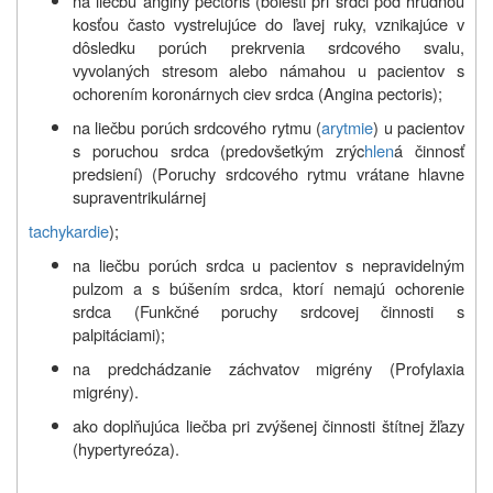
na liečbu anginy pectoris (bolesti pri srdci pod hrudnou
kosťou často vystrelujúce do ľavej ruky, vznikajúce v
dôsledku porúch prekrvenia srdcového svalu,
vyvolaných stresom alebo námahou u pacientov s
ochorením koronárnych ciev srdca (Angina pectoris);
na liečbu porúch srdcového rytmu (
arytmie
) u pacientov
s poruchou srdca (predovšetkým zrýc
hlen
á činnosť
predsiení) (Poruchy srdcového rytmu vrátane hlavne
supraventrikulárnej
tachykardie
);
na liečbu porúch srdca u pacientov s nepravidelným
pulzom a s búšením srdca, ktorí nemajú ochorenie
srdca (Funkčné poruchy srdcovej činnosti s
palpitáciami);
na predchádzanie záchvatov migrény (Profylaxia
migrény).
ako doplňujúca liečba pri zvýšenej činnosti štítnej žľazy
(hypertyreóza).