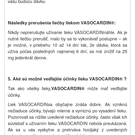
vašu budúcu dávku.
Následky prerušenia liečby liekom
VASOCARDIN®
:
Nikdy neprerušujte užívanie lieku
VASOCARDIN
náhle. Ak je
nutné liečbu prerušiť, malo by sa to vykonávať postupne – ak
je možné, v priebehu 10 až 14 dní tak, že dávka, ktorá sa
užíva počas posledných najmenej 6 dní, sa má znížiť na 25
mg jedenkrát denne.
5. Aké sú možné vedľajšie účinky lieku
VASOCARDIN® ?
Tak ako všetky lieky,
môže mať vedľajšie
VASOCARDIN®
účinky.
Liek
VASOCARDIN
sa obyčajne znáša dobre. Ak vzniknú
nežiaduce účinky, bývajú mierne a vymiznú po vysadení lieku.
Pozorovali sa nižšie uvedené nežiaduce účinky, často však ich
súvislosť s užívaním lieku VASOCARDIN nebola preukázaná.
Ak sa u vás vyskytne a pretrváva hocijaký z uvedených