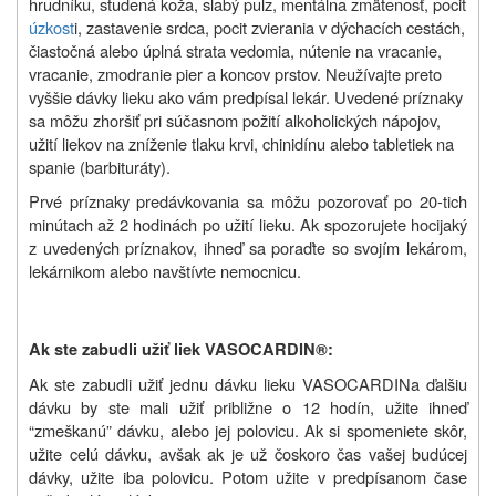
hrudníku, studená koža, slabý pulz, mentálna zmätenosť, pocit
úzkost
i, zastavenie srdca, pocit zvierania v dýchacích cestách,
čiastočná alebo úplná strata vedomia, nútenie na vracanie,
vracanie, zmodranie pier a koncov prstov. Neužívajte preto
vyššie dávky lieku ako vám predpísal lekár. Uvedené príznaky
sa môžu zhoršiť pri súčasnom požití alkoholických nápojov,
užití liekov na zníženie tlaku krvi, chinidínu alebo tabletiek na
spanie (barbituráty).
Prvé príznaky predávkovania sa môžu pozorovať po 20-tich
minútach až 2 hodinách po užití lieku. Ak spozorujete hocijaký
z uvedených príznakov, ihneď sa poraďte so svojím lekárom,
lekárnikom alebo navštívte nemocnicu.
Ak ste zabudli užiť liek
VASOCARDIN®
:
Ak ste zabudli užiť jednu dávku
lieku
VASOCARDIN
a ďalšiu
dávku by ste mali užiť približne o 12 hodín, užite ihneď
“zmeškanú” dávku, alebo jej polovicu. Ak si spomeniete skôr,
užite celú dávku, avšak ak je už čoskoro čas vašej budúcej
dávky, užite iba polovicu. Potom užite v predpísanom čase