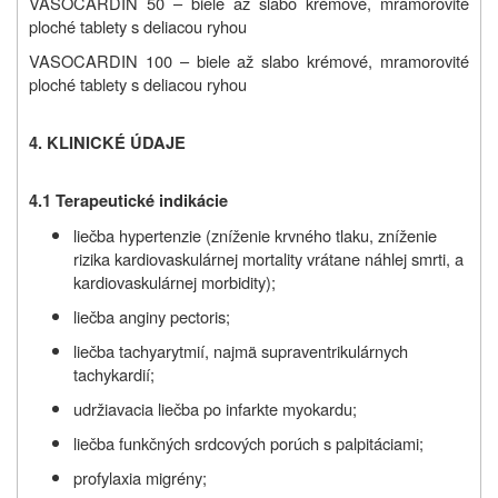
VASOCARDIN 50 – biele až slabo krémové, mramorovité
ploché tablety s deliacou ryhou
VASOCARDIN 100 – biele až slabo krémové, mramorovité
ploché tablety s deliacou ryhou
4. KLINICKÉ ÚDAJE
4.1 Terapeutické indikácie
liečba hypertenzie (zníženie krvného tlaku, zníženie
rizika kardiovaskulárnej mortality vrátane náhlej smrti, a
kardiovaskulárnej morbidity);
liečba anginy pectoris;
liečba tachyarytmií, najmä supraventrikulárnych
tachykardií;
udržiavacia liečba po infarkte myokardu;
liečba funkčných srdcových porúch s palpitáciami;
profylaxia migrény;