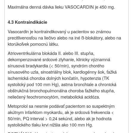
Maximálna denná dávka lieku VASOCARDIN je 450 mg.
4.3 Kontraindikácie
Vasocardin je kontraindikovaný u pacientov so známou
precitlivenosťou na liečivo alebo na iné ß-blokátory, alebo na
ktorúkoľvek pomocnú látku.
Atrioventrikulárna blokáda II. alebo III. stupňa,
dekompenzované srdcové zlyhanie, klinicky významná
sínusová bradykardia (< 50/min), syndróm chorého
sínusového uzla, sinoatriálny blok, kardiogénny šok, ťažká
ischemická choroba dolných končatín, hypotenzia (TK
systolický pod 100 mm Hg), astma bronchiale a chronická
obštrukčná bronchopulmonálna choroba ťažkého stupňa,
neliečený feochromocytóm, metabolická acidóza.
Metoprolol sa nesmie podávať pacientom so suspektným
akútnym infarktom myokardu, ak je srdcová frekvencia <
50/min, PQ interval > 0,24 sekúnd, alebo ak je hodnota
systolického tlaku krvi nižšia ako 100 mm Hg.