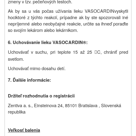
zmeny v tzv. pečeňových testoch.
Ak by sa u vás počas užívania lieku
VASOCARDIN
vyskytli
hociktoré z týchto reakcií, prípadne ak by ste spozorovali iné
nepríjemné alebo neobyčajné reakcie, určite sa ihneď poraďte
so svojím lekárom alebo lekárnikom.
6. Uchovávanie lieku
VASOCARDIN®:
Uchovávať v suchu, pri teplote 15 až 25
C, chrániť pred

svetlom.
Uchovávať mimo dosahu detí.
7. Ďalšie informácie:
Držiteľ rozhodnutia o registrácii
Zentiva a. s., Einsteinova 24, 85101 Bratislava , Slovenská
republika
Veľkosť balenia