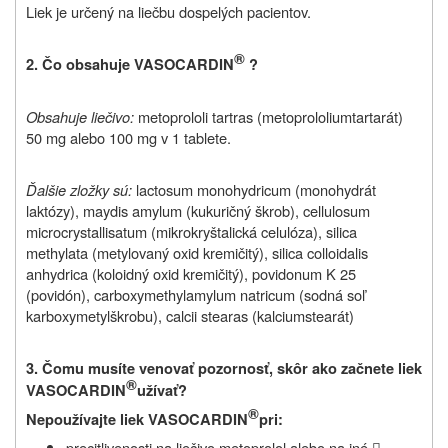
Liek je určený na liečbu dospelých pacientov.
®
2. Čo obsahuje VASOCARDIN
?
Obsahuje liečivo:
metoprololi tartras (metoprololiumtartarát)
50 mg alebo 100 mg v 1 tablete.
Ďalšie zložky sú:
lactosum monohydricum (monohydrát
laktózy), maydis amylum (kukuričný škrob), cellulosum
microcrystallisatum (mikrokryštalická celulóza), silica
methylata (metylovaný oxid kremičitý), silica colloidalis
anhydrica (koloidný oxid kremičitý), povidonum K 25
(povidón), carboxymethylamylum natricum (sodná soľ
karboxymetylškrobu), calcii stearas (kalciumstearát)
3. Čomu musíte venovať pozornosť, skôr ako začnete liek
®
VASOCARDIN
užívať
?
®
Nepoužívajte liek VASOCARDIN
pri:
precitlivenosti na liečivo metoprolol alebo na iné
-