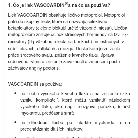
®
1. Čo je liek
VASOCARDIN
a na čo sa používa?
Liek VASOCARDIN obsahuje liečivo metoprolol. Metoprolol
patrí do skupiny liečiv, ktoré sa nazývajú selektívne
betablokátory (cielene blokujú určité väzobné miesta). Liečba
metoprololom znižuje účinok stresových hormónov na tzv.
-
1

receptory (
väzobné miesta na bunkách) umiestnených v
1

srdci, cievach, obličkách a mozgu. Dôsledkom je zníženie
práce srdcového svalu, zníženie krvného tlaku, úprava
srdcového rytmu a zníženie závažnosti a zmenšení počtu
záchvatov anginy pectoris.
VASOCARDIN sa používa:
na liečbu vysokého krvného tlaku a na zníženie rizika
vzniku komplikácií, ktoré môžu vzniknúť následkom
vysokého tlaku, ako napr. mozgová porážka, infarkt
myokardu, predčasná smrť;
na dlhodobú liečbu po infarkte myokardu a na
predchádzanie ďalších infarktov;