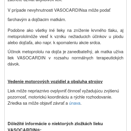
V prípade nevyhnutnosti
VASOCARDIN
sa môže podať
ťarchavým a dojčiacim matkám
.
Podobne ako všetky iné lieky na zníženie krvného tlaku, aj
metoprolol
môže viesť k vzniku nežiaducich účinkov u plodu
alebo dojčaťa, ako napr. k spomaleniu akcie srdca.
Účinok metoprololu na dojča je zanedbateľný, ak matka užíva
liek VASOCARDIN v rozsahu normálnych terapeutických
dávok.
Vedenie motorových vozidiel a obsluha strojov
Liek môže nepriaznivo ovplyvniť činnosť vyžadujúcu zvýšenú
pozornosť, motorickú koordináciu a rýchle rozhodovanie.
Zriedka sa môže objaviť závrať a
únava
.
Dôležité informácie o niektorých zložkách lieku
VASOCARDIN®
: