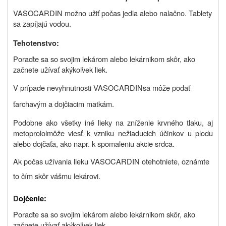
VASOCARDIN možno užiť počas jedla alebo nalačno. Tablety
sa zapíjajú vodou.
Tehotenstvo:
Poraďte sa so svojim lekárom alebo lekárnikom skôr, ako
začnete užívať akýkoľvek liek.
V prípade nevyhnutnosti
VASOCARDIN
sa môže podať
ťarchavým a dojčiacim matkám
.
Podobne ako všetky iné lieky na zníženie krvného tlaku, aj
metoprolol
môže viesť k vzniku nežiaducich účinkov u plodu
alebo dojčaťa, ako napr. k spomaleniu akcie srdca.
Ak počas užívania lieku VASOCARDIN otehotniete, oznámte
to čím skôr vášmu lekárovi.
D
ojčenie:
Poraďte sa so svojim lekárom alebo lekárnikom skôr, ako
začnete užívať akýkoľvek liek.