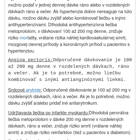
možno podať v jednej dennej dávke ráno alebo v rozdelených
dávkach ráno a večer. Ak hypertenzia dobre nereaguje na túto
dávku, možno dávku zvýšiť alebo kombinovať liečbu s inými
antihypertenzívami. Dlhodobá antihypertenzívna liečba
metoprololom, v dávkovaní 100 až 200 mg denne, znižuje
riziko
mor
tality, vrátane rizika náhlej kardiovaskulárnej smrti,
mozgovej cievnej príhody a koronárnych príhod u pacientov s
hypertenziou.
Angina pectoris:
Odporučené dávkovanie je 100
až 200 mg denne v rozdelených dávkach, ráno
a večer. Ak je to potrebné, možno liečbu
kombinovať s inými antianginóznymi liekmi.
Srdcové
arytmie
:
Odporučené dávkovanie je 100 až 200 mg v
rozdelených dávkach, ráno a večer. Ak je to potrebné, možno
dávku zvýšiť a/alebo pridať iné antiarytmikum.
Udržiavacia liečba po infarkte myokardu:
Dlhodobá perorálna
liečba metoprololom v dávke 200 mg denne v rozdelených
dávkach, ráno a večer, znižuje riziko smrti (vrátane náhlej
smrti) a znižuje riziko reinfarktov (tiež u pacientov s diabetom).