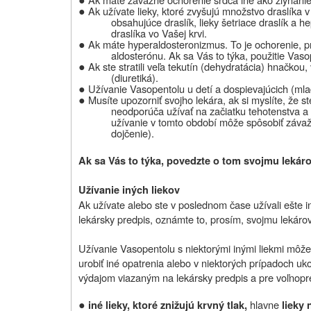
●
Ak užívate lieky, ktoré zvyšujú množstvo draslíka v
obsahujúce draslík, lieky šetriace draslík a
draslíka vo Vašej krvi.
●
Ak máte hyperaldosteronizmus. To je ochorenie, pr
aldosterónu. Ak sa Vás to týka, použitie Vas
●
Ak ste stratili veľa tekutín (dehydratácia) hnačk
(diuretiká).
●
Užívanie Vasopentolu u detí a dospievajúcich (ml
●
Musíte upozorniť svojho lekára, ak si myslíte, že st
neodporúča užívať na začiatku tehotenstva a
užívanie v tomto období môže spôsobiť závaž
dojčenie).
Ak sa Vás to týka, povedzte o tom svojmu lekárov
Užívanie iných liekov
Ak užívate alebo ste v poslednom čase užívali ešte iné
lekársky predpis, oznámte to, prosím, svojmu lekárovi
Užívanie Vasopentolu s niektorými inými liekmi môže
urobiť iné opatrenia alebo v niektorých prípadoch ukon
výdajom viazaným na lekársky predpis a pre voľnopred
●
hlavne
iné lieky, ktoré znižujú krvný tlak,
lieky