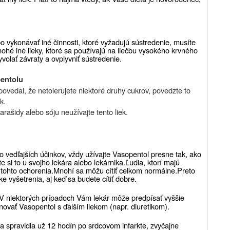
bo vykonávať iné činnosti, ktoré vyžadujú sústredenie, musíte
ohé iné lieky, ktoré sa používajú na liečbu vysokého krvného
volať závraty a ovplyvniť sústredenie.
pentolu
ovedal, že netolerujete niektoré druhy cukrov, povedzte to
k.
arašidy alebo sóju neužívajte tento liek.
ko vedľajších účinkov, vždy užívajte Vasopentol presne tak, ako
te si to u svojho lekára alebo lekárnika.
Ľudia, ktorí majú
 tohto ochorenia.
Mnohí sa môžu cítiť celkom normálne.
Preto
ke vyšetrenia, aj keď sa budete cítiť dobre.
V niektorých prípadoch Vám lekár môže predpísať vyššie
ovať Vasopentol s ďalším liekom (napr. diuretikom).
a spravidla už 12 hodín po srdcovom infarkte, zvyčajne