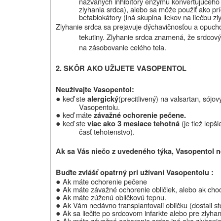
nazvaných inhibítory enzýmu konvertujúceho a
zlyhania srdca), alebo sa môže použiť ako pr
betablokátory (iná skupina liekov na liečbu zl
Zlyhanie srdca sa prejavuje dýchavičnosťou a opuc
tekutiny. Zlyhanie srdca znamená, že srdcový 
na zásobovanie celého tela.
2. SKÔR AKO UŽIJETE VASOPENTOL
Neužívajte Vasopentol:
●
keď ste
(precitlivený) na valsartan, sójov
alergický
Vasopentolu.
●
keď máte
závažné ochorenie pečene.
●
keď ste
(je tiež lep
viac ako 3 mesiace tehotná
časť tehotenstvo).
Ak sa Vás niečo z uvedeného týka, Vasopentol ne
Buďte zvlášť opatrný pri užívaní Vasopentolu :
●
Ak máte ochorenie pečene
●
Ak máte závažné ochorenie obličiek, alebo ak chod
●
Ak máte zúženú obličkovú tepnu.
●
Ak Vám nedávno transplantovali obličku (dostali st
●
Ak sa liečite po srdcovom infarkte alebo pre zlyha
●
Ak máte závažné ochorenie srdca iné ako zlyhanie 