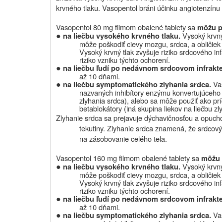
krvného tlaku. Vasopentol bráni účinku angiotenzínu 
Vasopentol 80 mg filmom obalené tablety sa
môžu po
●
Vysoký krvný
na liečbu vysokého krvného tlaku.
môže poškodiť cievy mozgu, srdca, a obličiek 
Vysoký krvný tlak zvyšuje riziko srdcového in
riziko vzniku týchto ochorení.
●
na liečbu ľudí po nedávnom srdcovom infrakt
až 10 dňami.
●
Va
na liečbu symptomatického zlyhania srdca.
nazvaných inhibítory enzýmu konvertujúceho a
zlyhania srdca), alebo sa môže použiť ako pr
betablokátory (iná skupina liekov na liečbu zl
Zlyhanie srdca sa prejavuje dýchavičnosťou a opuc
tekutiny. Zlyhanie srdca znamená, že srdcový 
na zásobovanie celého tela.
Vasopentol 160 mg filmom obalené tablety sa
môžu 
●
Vysoký krvný
na liečbu vysokého krvného tlaku.
môže poškodiť cievy mozgu, srdca, a obličiek 
Vysoký krvný tlak zvyšuje riziko srdcového in
riziko vzniku týchto ochorení.
●
na liečbu ľudí po nedávnom srdcovom infrakt
až 10 dňami.
●
Va
na liečbu symptomatického zlyhania srdca.