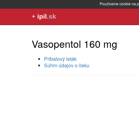
Používame cookie na p
+
ipil
.sk
Vasopentol 160 mg
Príbalový leták
Súhrn údajov o lieku