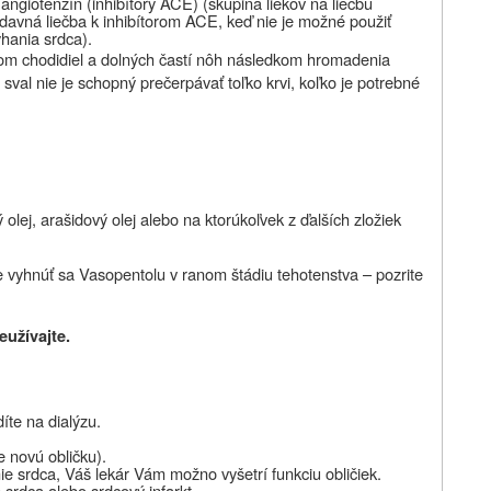
ngiotenzín (inhibítory ACE) (skupina liekov na liečbu
ídavná liečba k inhibítorom ACE, keď nie je možné použiť
yhania srdca).
hom chodidiel a dolných častí nôh následkom hromadenia
sval nie je schopný prečerpávať toľko krvi, koľko je potrebné
ý olej, arašidový olej alebo na ktorúkoľvek z ďalších zložiek
šie vyhnúť sa Vasopentolu v ranom štádiu tehotenstva – pozrite
užívajte.
íte na dialýzu.
e novú obličku).
nie srdca, Váš lekár Vám možno vyšetrí funkciu obličiek.
srdca alebo srdcový infarkt.