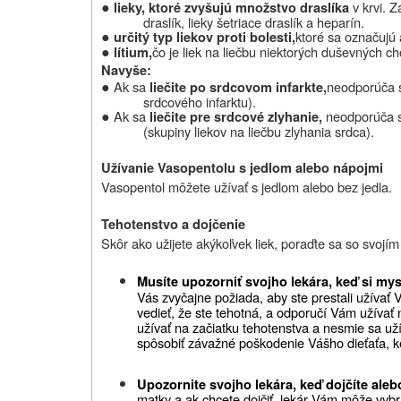
●
v krvi. 
lieky, ktoré zvyšujú množstvo draslíka
draslík, lieky šetriace draslík a heparín.
●
ktoré sa označujú 
určitý typ liekov proti bolesti,
●
čo je liek na liečbu niektorých duševných ch
lítium,
Navyše:
●
Ak sa
neodporúča 
liečite po srdcovom infarkte,
srdcového infarktu).
●
Ak sa
neodporúča s
liečite pre srdcové zlyhanie,
(skupiny liekov na liečbu zlyhania srdca).
Užívanie Vasopentolu s jedlom alebo nápojmi
Vasopentol môžete užívať s jedlom alebo bez jedla.
Tehotenstvo a dojčenie
Skôr ako užijete akýkoľvek liek, poraďte sa so svojí
Musíte upozorniť svojho lekára, keď si mysl
Vás zvyčajne požiada, aby ste prestali užívať
vedieť, že ste tehotná, a odporučí Vám užívať 
užívať na začiatku tehotenstva a nesmie sa už
spôsobiť závažné poškodenie Vášho dieťaťa, ke
Upozornite svojho lekára, keď dojčíte alebo
matky a ak chcete dojčiť, lekár Vám môže vybra