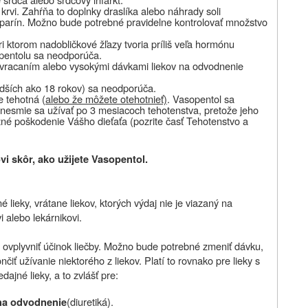
 krvi. Zahŕňa to doplnky draslíka alebo náhrady soli
 heparín. Možno bude potrebné pravidelne kontrolovať množstvo
i ktorom nadobličkové žľazy tvoria príliš veľa hormónu
opentolu sa neodporúča.
ou, vracaním alebo vysokými dávkami liekov na odvodnenie
adších ako 18 rokov) sa neodporúča.
e tehotná (
alebo že môžete otehotnieť)
. Vasopentol sa
 nesmie sa užívať po 3 mesiacoch tehotenstva, pretože jeho
né poškodenie Vášho dieťaťa (pozrite časť Tehotenstvo a
i skôr, ako užijete Vasopentol.
 lieky, vrátane liekov, ktorých výdaj nie je viazaný na
 alebo lekárnikovi.
 ovplyvniť účinok liečby. Možno bude potrebné zmeniť dávku,
čiť užívanie niektorého z liekov. Platí to rovnako pre lieky s
ajné lieky, a to zvlášť pre:
(diuretiká).
 na odvodnenie