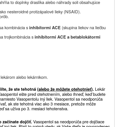
Zahŕňa to doplnky draslíka alebo náhrady soli obsahujúce
ako nesteroidné protizápalové lieky (NSAID).
orôb.
sa kombinácia s
(skupina liekov na liečbu
inhibítormi ACE
a trojkombinácia s
inhibítormi ACE a betablokátormi
m lekárom alebo lekárnikom.
Lekár
íte, že ste tehotná (
alebo že môžete otehotnieť
).
 Vasopentol ešte pred otehotnením, alebo ihneď, keď budete
namiesto Vasopentolu iný liek.
Vasopentol sa neodporúča
ívať, ak ste tehotná viac ako 3 mesiace, pretože môže
ď sa užíva po 3. mesiaci tehotenstva.
Vasopentol sa neodporúča pre dojčiace
 začínate dojčiť.
ť iný liek. Platí to najmä vtedy, ak Vaše dieťa je novorodenec,