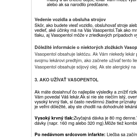
alebo ak sa narodilo predčasne.
Vedenie vozidla a obsluha strojov
Skôr, ako budete viesť vozidlo, obsluhovať stroje ale
vedieť, aké účinky má na Vás Vasopentol.
Tak ako mn
tlaku, aj Vasopentol môže v zriedkavých prípadoch vy
Dôležité informácie o niektorých zložkách Vaso
Vasopentol obsahuje laktózu. Ak Vám niekedy lekár p
svojmu lekárovi predtým, ako začnete užívať tento lie
Vasopentol obsahuje sójový olej. Ak ste alergický na 
3. AKO UŽÍVAŤ VASOPENTOL
Ak máte dosiahnuť čo najlepšie výsledky a znížiť rizi
Vám povedal Váš lekár.
Ak si nie ste niečím istý, over
vysoký krvný tlak, si často nevšimnú žiadne príznaky
je veľmi dôležité, aby ste chodili na dohodnuté lekárs
Zvyčajná dávka je 80 mg denne.
Vysoký krvný tlak:
dávky (napr. 160 mg alebo 320 mg).
Môže tiež kombin
Liečba sa začín
Po nedávnom srdcovom infarkte: