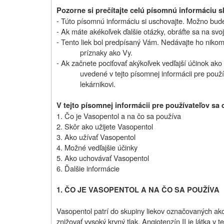
Pozorne si prečítajte celú písomnú informáciu sk
- Túto písomnú informáciu si uschovajte. Možno bude 
- Ak máte akékoľvek ďalšie otázky, obráťte sa na svoj
- Tento liek bol predpísaný Vám. Nedávajte ho niko
príznaky ako Vy.
- Ak začnete pociťovať akýkoľvek vedľajší účinok ako 
uvedené v tejto písomnej informácii pre použí
lekárnikovi.
V tejto písomnej informácii pre používateľov sa 
1. Čo je Vasopentol a na čo sa používa
2. Skôr ako užijete Vasopentol
3. Ako užívať Vasopentol
4. Možné vedľajšie účinky
5. Ako uchovávať Vasopentol
6. Ďalšie informácie
1. ČO JE VASOPENTOL A NA ČO SA POUŽÍVA
Vasopentol patrí do skupiny liekov označovaných ako
znižovať vysoký krvný tlak. Angiotenzín II je látka v 