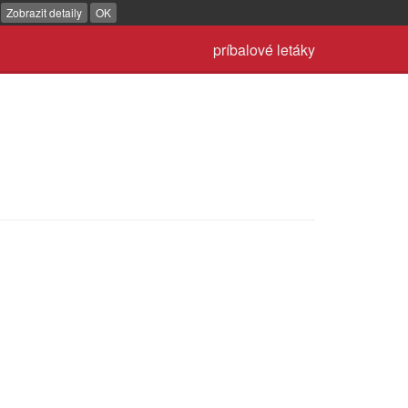
.
Zobrazit detaily
OK
príbalové letáky