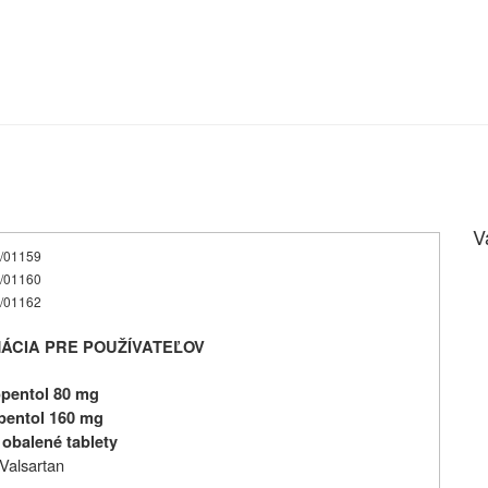
V
11/01159
11/01160
11/01162
ÁCIA PRE POUŽÍVATEĽOV
pentol 80 mg
pentol 160 mg
 obalené tablety
Valsartan