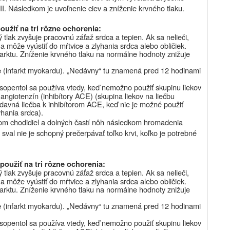
II. Následkom je uvoľnenie ciev a zníženie krvného tlaku.
užiť na tri rôzne ochorenia:
 tlak zvyšuje pracovnú záťaž srdca a tepien. Ak sa nelieči,
a môže vyústiť do mŕtvice a zlyhania srdca alebo obličiek.
farktu. Zníženie krvného tlaku na normálne hodnoty znižuje
(infarkt myokardu). „Nedávny“ tu znamená pred 12 hodinami
e
sopentol sa používa vtedy, keď nemožno použiť skupinu liekov
ngiotenzín (inhibítory ACE) (skupina liekov na liečbu
ídavná liečba k inhibítorom ACE, keď nie je možné použiť
yhania srdca).
hom chodidiel a dolných častí nôh následkom hromadenia
sval nie je schopný prečerpávať toľko krvi, koľko je potrebné
použiť na tri rôzne ochorenia:
 tlak zvyšuje pracovnú záťaž srdca a tepien. Ak sa nelieči,
a môže vyústiť do mŕtvice a zlyhania srdca alebo obličiek.
farktu. Zníženie krvného tlaku na normálne hodnoty znižuje
(infarkt myokardu). „Nedávny“ tu znamená pred 12 hodinami
e
sopentol sa používa vtedy, keď nemožno použiť skupinu liekov