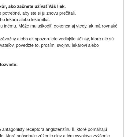
ôr, ako začnete užívať Váš liek.
potrebné, aby ste si ju znovu prečítali.
ho lekára alebo lekárnika.
mu inému. Môže mu uškodiť, dokonca aj vtedy, ak má rovnaké
závažný alebo ak spozorujete vedľajšie účinky, ktoré nie sú
vateľov, povedzte to, prosím, svojmu lekárovi alebo
dozviete:
 antagonisty receptora angiotenzínu II, ktoré pomáhajú
tele, ktorá spôsobuje zúženie ciev a tým vyvoláva zvýšenie