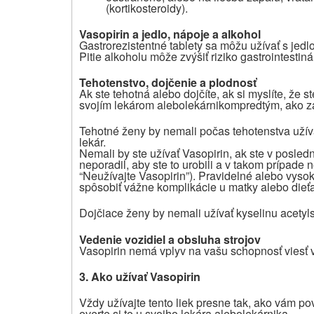
(kortikosteroidy
).
Vasopirin a jedlo, nápoje a alkohol
Gastrorezistentné tablety sa môžu užívať s jedl
Pitie alkoholu môže zvýšiť riziko gastrointestin
Tehotenstvo, dojčenie a plodnosť
Ak ste tehotná alebo dojčíte, ak si myslíte, že s
svojím lekárom alebo
lekárnikom
predtým, ako za
Tehotné ženy by nemali počas tehotenstva užívať
lekár.
Nemali by ste užívať Vasopirin, ak ste v posle
neporadil, aby ste to urobili a v takom prípad
“Neužívajte Vasopirin”). Pravidelné alebo vys
spôsobiť vážne komplikácie u matky alebo dieťa
Dojčiace ženy by nemali užívať kyselinu acetylsa
Vedenie vozidiel a obsluha strojov
Vasopirin nemá vplyv na vašu schopnosť viesť v
3.
Ako užívať
Vasopirin
Vždy užívajte
tento liek
presne tak, ako vám pove
overte si to u svojho lekára
alebo
lekárnika
.