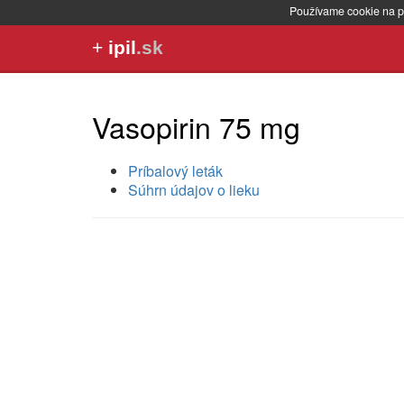
Používame cookie na p
+
ipil
.sk
Vasopirin 75 mg
Príbalový leták
Súhrn údajov o lieku