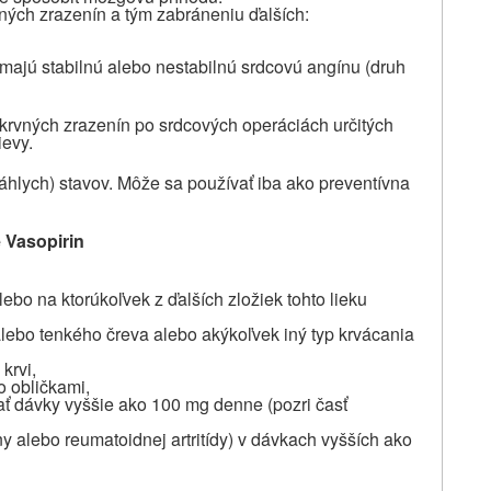
vných zrazenín a tým zabráneniu ďalších:
 majú stabilnú alebo nestabilnú srdcovú angínu (druh
 krvných zrazenín po srdcových operáciách určitých
ievy.
áhlych)
stavov. Môže sa používať iba ako preventívna
e Vasopirin
lebo na ktorúkoľvek z ďalších zložiek tohto lieku
alebo tenkého čreva alebo akýkoľvek iný typ krvácania
krvi,
o obličkami,
vať dávky vyššie ako 100 mg denne (pozri časť
viny alebo reumatoidnej artritídy) v dávkach vyšších ako