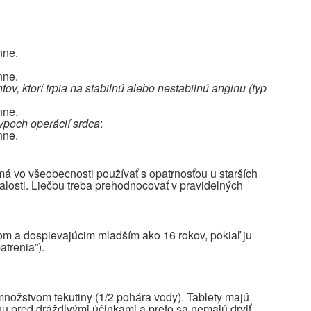
nne.
nne.
, ktorí trpia na stabilnú alebo nestabilnú anginu (typ
nne.
typoch operácií srdca
:
nne.
má vo všeobecnosti používať s opatrnosťou u starších
dalosti. Liečbu treba prehodnocovať v pravidelných
om a dospievajúcim mladším ako 16 rokov, pokiaľ ju
atrenia
”).
množstvom tekutiny (1/2 pohára vody).
Tablety majú
inu pred dráždivými účinkami a preto sa nemajú drviť,