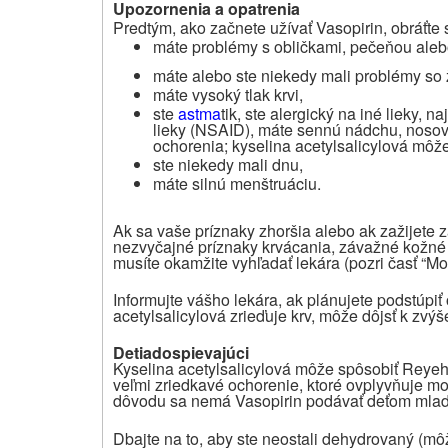
Upozornenia a opatrenia
Predtým, ako začnete užívať
Vasopirin,
obráťte 
máte
problémy s obličkami, pečeňou ale
máte alebo ste niekedy mali problémy so
máte vysoký tlak krvi,
ste
astma
tik, ste alergický na iné lieky, 
lieky (NSAID), máte sennú nádchu, nosové
ochorenia; kyselina acetylsalicylová môž
ste niekedy mali dnu,
máte silnú menštruáciu.
Ak sa vaše príznaky zhoršia alebo ak zažijete 
nezvyčajné príznaky krvácania, závažné kožné 
musíte okamžite vyhľadať lekára (pozri časť “Mo
Informujte vášho lekára, ak plánujete podstúpiť
acetylsalicylová zrieďuje krv, môže dôjsť k zvý
Deti
a
dospievajúci
Kyselina acetylsalicylová môže spôsobiť Reye
veľmi zriedkavé ochorenie, ktoré ovplyvňuje mo
dôvodu sa nemá Vasopirin podávať deťom mladší
Dbajte na to, aby ste neostali dehydrovaný (mô