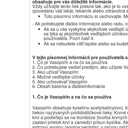
obsahuje pre vás dôležité informácie
.
Vždy užívajte tento liek presne tak, ako je to u
(povedala) váš lekár, lekárnik alebo zdravotná s
Túto písomnú informáciu si uschovajte. Mo
- Ak potrebujete ďalšie informácie alebo radu, o
Ak sa u vás vyskytne akýkoľvek vedľajší ú
sa týka aj akýchkoľvek vedľajších účinkov,
používateľa. Pozri časť 4.
Ak sa
nebudete cítiť lepšie alebo sa budete
V tejto písomnej informácii pre používateľa 
1. Čo je Vasopirin a na čo sa používa
2.
Čo potrebujete vedieť predtým,
ako užijete V
3. Ako užívať Vasopirin
4. Možné vedľajšie účinky
5. Ako uchovávať Vasopirin
6. Obsah balenia a ďa
lšie
informácie
1. Čo je Vasopirin a na čo sa používa
Vasopirin obsahuje kyselinu acetylsalicylovú, k
liekov nazývaných protidoštičkové lieky. Krvné 
krvi a podieľajú sa na trombóze (tvorba krvných
zastaví prietok krvi a zamedzí prísun kyslíka. A
srdcovú angínu (angina pectoris); v mozgu mô