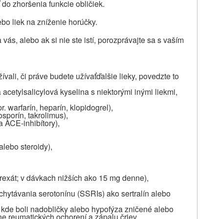
 do zhoršenia funkcie obličiek.
lebo liek na zníženie horúčky.
ás, alebo ak si nie ste istí, porozprávajte sa s vaším
ívali, či práve budete užívať
ďalšie lieky, povedzte to
acetylsalicylová kyselina s niektorými inými liekmi,
. warfarín, heparín, klopidogrel),
osporín, takrolimus),
 a ACE-inhibítory),
alebo steroidy),
trexát; v dávkach nižších ako 15 mg denne),
ychytávania serotonínu
(SSRIs) ako sertralín alebo
 kde boli nadobličky alebo hypofýza zničené alebo
ne reumatických ochorení a zápalu čriev