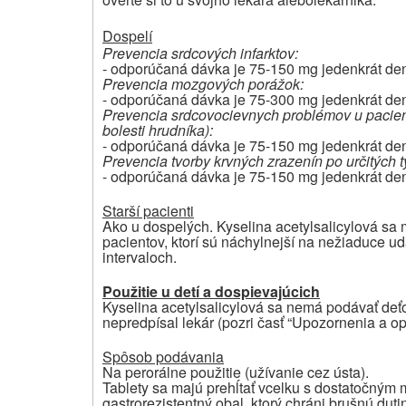
Dospelí
Prevencia srdcových infarktov:
- odporúčaná dávka je 75-150 mg jedenkrát de
Prevencia mozgových porážok:
- odporúčaná dávka je 75-300 mg jedenkrát de
Prevencia srdcovocievnych problémov u pacientov
bolesti hrudníka):
- odporúčaná dávka je 75-150 mg jedenkrát de
Prevencia tvorby krvných zrazenín po určitých 
- odporúčaná dávka je 75-150 mg jedenkrát de
Starší pacienti
Ako u dospelých. Kyselina acetylsalicylová sa 
pacientov, ktorí sú náchylnejší na nežiaduce u
intervaloch.
Použitie u detí a dospievajúcich
Kyselina acetylsalicylová sa nemá podávať deť
nepredpísal lekár (pozri časť “
Upozornenia a op
Spôsob podávania
Na perorálne použitie (užívanie cez ústa).
Tablety sa majú prehĺtať vcelku s dostatočným 
gastrorezistentný obal, ktorý chráni brušnú dut