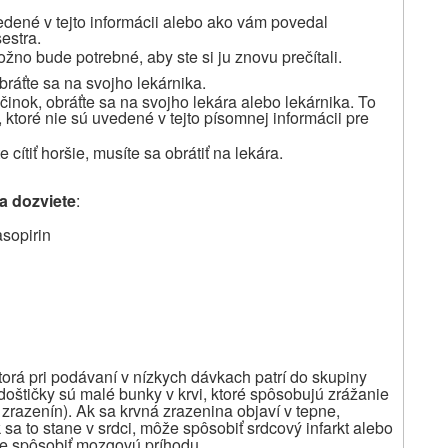
vedené v tejto informácii alebo ako vám povedal
estra.
žno bude potrebné, aby ste si ju znovu prečítali.
bráťte sa na svojho lekárnika.
činok, obráťte sa na svojho lekára alebo lekárnika. To
 ktoré nie sú uvedené v tejto písomnej informácii pre
 cítiť horšie,
musíte sa obrátiť na lekára.
sa dozviete
:
asopirin
torá pri podávaní v nízkych dávkach patrí do skupiny
doštičky sú malé bunky v krvi, ktoré spôsobujú zrážanie
 zrazenín). Ak sa krvná zrazenina objaví v tepne,
k sa to stane v srdci, môže spôsobiť srdcový infarkt alebo
že spôsobiť mozgovú
príhodu
.