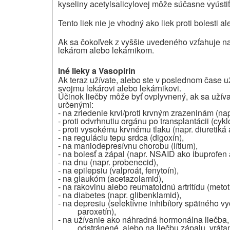
kyseliny acetylsalicylovej môže súčasne vyústiť
Tento liek nie je vhodný ako liek proti bolesti a
Ak sa čokoľvek z vyššie uvedeného vzťahuje na v
lekárom alebo lekárnikom.
Iné lieky a Vasopirin
Ak teraz užívate, alebo ste v poslednom čase už
svojmu lekárovi alebo lekárnikovi.
Účinok liečby môže byť ovplyvnený, ak sa užíva 
určenými
:
- na zriedenie krvi/proti krvným zrazeninám (napr
- proti odvrhnutiu orgánu po transplantácii (cykl
-
proti vysokému krvnému tlaku
(napr. diuretiká
- na reguláciu tepu srdca (digoxín),
- na maniodepresívnu chorobu (lítium),
- na bolesť a zápal (napr. NSAID ako ibuprofen 
- na dnu (napr. probenecid),
- na epilepsiu (valproát, fenytoín),
- na glaukóm (acetazolamid),
- na rakovinu alebo reumatoidnú artritídu (meto
- na diabetes (napr. glibenklamid),
- na depresiu (selektívne inhibítory spätného v
paroxetín),
- na užívanie ako náhradná hormonálna liečba,
odstránené, alebo na liečbu zápalu, vráta