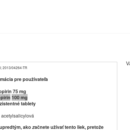
V
TR; 2013/04264-TR
mácia pre používateľa
pirin
75 mg
pirin
100 mg
zistentné tablety
 acetylsalicylová
u
predtým, ako
z
ačnete užívať
tento liek
, pretože