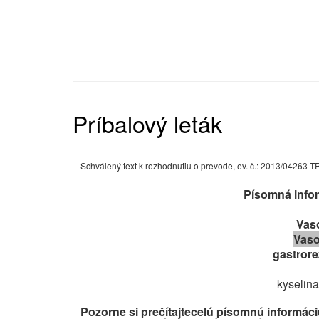
Príbalový leták
Schválený text k rozhodnutiu o prevode, ev. č.: 2013/04263-
Písomná infor
Vaso
Vaso
gastrore
kyselina
Pozorne si prečítajte
celú písomnú informáci