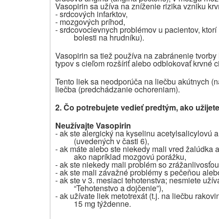
Vasopirin sa užíva na zníženie rizika vzniku kr
- srdcových infarktov,
- mozgových príhod,
- srdcovocievnych problémov u pacientov, ktorí
bolesti na hrudníku).
Vasopirin sa tiež používa na zabránenie tvorby
typov s cieľom rozšíriť alebo odblokovať krvné c
Tento liek sa neodporúča na liečbu akútnych
(n
liečba
(predchádzanie ochoreniam)
.
2. Čo potrebujete vedieť predtým, ako užijet
Neužívajte Vasopirin
- ak ste alergický na kyselinu acetylsalicylovú a
(uvedených v časti 6),
- ak máte alebo ste niekedy mali vred žalúdka 
ako napríklad mozgovú porážku,
- ak ste niekedy mali problém so zrážanlivosťou 
- ak ste mali závažné problémy s pečeňou aleb
- ak ste v 3. mesiaci tehotenstva; nesmiete uží
“Tehotenstvo a dojčenie”),
- ak užívate liek metotrexát (t.j. na liečbu rako
15 mg týždenne.