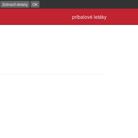
.
Zobrazit detaily
OK
príbalové letáky