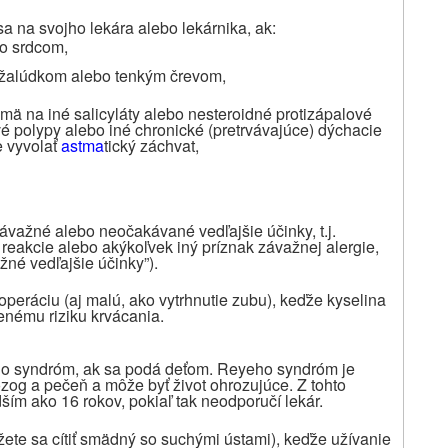
sa na svojho lekára alebo lekárnika, ak:
bo srdcom,
 žalúdkom alebo tenkým črevom,
najmä na iné salicyláty alebo nesteroidné protizápalové
 polypy alebo iné chronické (pretrvávajúce) dýchacie
e vyvolať
astma
tický záchvat,
závažné alebo neočakávané vedľajšie účinky, t.j.
reakcie alebo akýkoľvek iný príznak závažnej alergie,
žné vedľajšie účinky”).
 operáciu (aj malú, ako vytrhnutie zubu), keďže kyselina
šenému riziku krvácania.
ho syndróm, ak sa podá deťom. Reyeho syndróm je
zog a pečeň a môže byť život ohrozujúce. Z tohto
m ako 16 rokov, pokiaľ tak neodporučí lekár.
žete sa cítiť smädný so suchými ústami), keďže užívanie