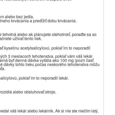
om alebo bez jedla.
álneho krvácania a predĺžiť dobu krvácania.
te tehotná alebo ak plánujete otehotnieť
, poraďte sa so
čnete užívať tento liek.
 kyselinu acetylsalicylovú, pokiaľ im to neporadil
dných 3 mesiacoch tehotenstva, pokiaľ vám váš lekár
e nemá byť denná dávka vyššia ako 100 mg (pozri časť
oké dávky tohto lieku počas neskorého tehotenstva môžu
ťa.
licylovú, pokiaľ im to neporadil lekár.
ozidlá alebo obsluhovať stroje.
dal váš lekár alebo lekárnik. Ak si nie ste niečím istý,