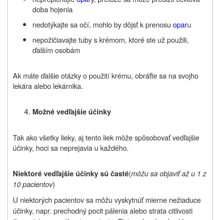
doba hojenia
nedotýkajte sa očí, mohlo by dôjsť k prenosu
opar
u
nepožičiavajte tuby s krémom, ktoré ste už použili,
ďalším osobám
Ak máte ďalšie otázky o použití krému, obráťte sa na svojho
lekára alebo lekárnika.
Možné vedľajšie účinky
Tak ako všetky lieky, aj tento liek môže spôsobovať vedľajšie
účinky, hoci sa neprejavia u každého.
(
môžu sa objaviť až u 1 z
Niektoré vedľajšie účinky sú časté
10 pacientov
)
U niektorých pacientov sa môžu vyskytnúť mierne nežiaduce
účinky, napr. prechodný pocit pálenia alebo strata citlivosti