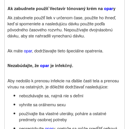
Ak zabudnete použiť Vectavir tónovaný krém na
opar
y
Ak zabudnete použiť liek v určenom čase, použite ho ihneď,
keď si spomeniete a nasledujúcu dávku použite podľa
pôvodného časového rozvrhu.
Nepoužívajte dvojnásobnú
dávku, aby ste nahradili vynechanú dávku.
Ak máte
opar
, dodržiavajte tieto špeciálne opatrenia.
Nezabúdajte, že
opar
je infekčný.
Aby nedošlo k prenosu infekcie na ďalšie časti tela a prenosu
vírusu na ostatných, je dôležité dodržiavať nasledujúce:
nebozkávajte sa, najmä nie s deťmi
vyhnite sa orálnemu sexu
používajte iba vlastné uteráky, poháre a ostatné
predmety osobnej potreby
neprepichujte
opar
y, pretože sa môže predĺžiť celková