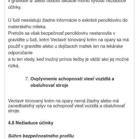
v gravidite a/ alebo období laktácie mohlo vyvolať nežiaduce
účinky.
U ľudí neexistujú žiadne informácie o exkrécii pencikloviru do
materského mlieka.
Pretože sa však bezpečnosť pencikloviru nestanovila v
gravidite u ľudí, krém Vectavir tónovaný krém na opary sa má
použiť v gravidite alebo u dojčiacich matiek len na lekárske
odporúčanie
a to len vtedy, keď možný prínos liečby je väčší ako jej možné
riziká.
Ovplyvnenie schopnosti viesť vozidlá a
obsluhovať stroje
Vectavir
tónovaný krém na opary
nemá žiadny alebo má
zanedbateľný vplyv na schopnosť viesť vozidlá a obsluhovať
stroje.
4.8 Nežiaduce účinky
Súhrn bezpečnostného profilu