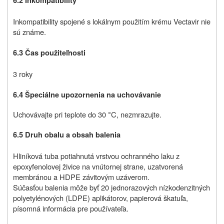
6.2 Inkompatibility
Inkompatibility spojené s lokálnym použitím krému Vectavir nie
sú známe.
6.3 Čas použiteľnosti
3 roky
6.4 Špeciálne upozornenia na uchovávanie
Uchovávajte pri teplote do 30
C, nezmrazujte.
°
6.5 Druh obalu a obsah balenia
Hliníková tuba potiahnutá vrstvou ochranného laku z
epoxyfenolovej živice na vnútornej strane, uzatvorená
membránou a HDPE závitovým uzáverom.
Súčasťou balenia môže byť 20 jednorazových nízkodenzitných
polyetylénových (LDPE) aplikátorov, papierová škatuľa,
písomná informácia pre používateľa.