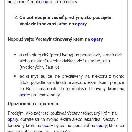
nezabráni šíreniu
opar
u na iné osoby.
Čo potrebujete vedieť predtým, ako použijete
Vectavir tónovaný krém na
opar
y
Nepoužívajte
Vectavir tónovaný krém na
opar
y
ak ste alergický (precitlivený) na penciklovir, famciklovir
alebo na ktorúkoľvek
z ďalších zložiek tohto lieku
(uvedených v časti 6),
ak si myslíte, že ste precitlivený na niektorú z týchto
látok, poraďte sa s lekárom alebo s lekárnikom, pretože
za týchto okolností nie je Vectavir tónovaný krém na
opar
y pre vás vhodný.
Upozornenia a opatrenia
Predtým, ako začnete používať Vectavir tónovaný krém na
opar
y, obráťte sa na svojho lekára alebo lekárnika. Vectavir
tónovaný krém na
opar
y by sa mal používať na
opar
y, ktoré sa
nachádzajú na perách a okolo úst.