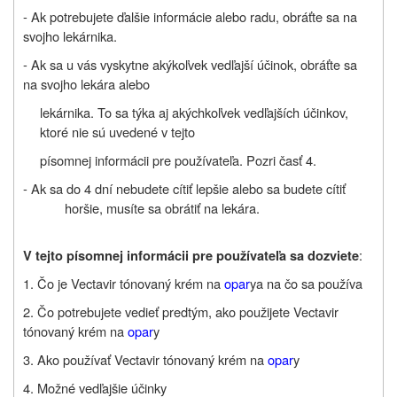
- Ak potrebujete ďalšie informácie alebo radu, obráťte sa na
svojho lekárnika.
- Ak sa u vás vyskytne akýkoľvek vedľajší účinok, obráťte sa
na svojho lekára alebo
lekárnika. To sa týka aj akýchkoľvek vedľajších účinkov,
ktoré nie sú uvedené v tejto
písomnej informácii pre používateľa. Pozri časť 4.
- Ak sa do 4 dní nebudete cítiť lepšie alebo sa budete cítiť
horšie, musíte sa obrátiť na lekára.
:
V tejto písomnej informácii pre používateľa sa dozviete
1. Čo je
Vectavir tónovaný krém
na
opar
y
a na čo sa používa
2. Čo potrebujete vedieť predtým, ako použijete
Vectavir
tónovaný krém
na
opar
y
3. Ako používať
Vectavir tónovaný krém
na
opar
y
4. Možné vedľajšie účinky