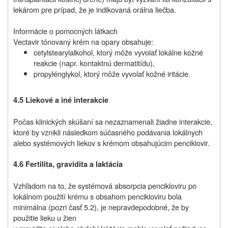
lekárom pre prípad, že je indikovaná orálna liečba.
Informácie o pomocných látkach
Vectavir tónovaný krém na opary obsahuje:
cetylstearylalkohol, ktorý môže vyvolať lokálne kožné
reakcie (napr. kontaktnú dermatitídu),
propylénglykol, ktorý môže vyvolať kožné iritácie.
4.5 Liekové a iné interakcie
Počas klinických skúšaní sa nezaznamenali žiadne interakcie,
ktoré by vznikli následkom súčasného podávania lokálnych
alebo systémových liekov s krémom obsahujúcim penciklovir.
4.6 Fertilita, gravidita a laktácia
Vzhľadom na to, že systémová absorpcia pencikloviru po
lokálnom použití krému s obsahom pencikloviru bola
minimálna (pozri časť 5.2), je nepravdepodobné, že by
použitie lieku u žien