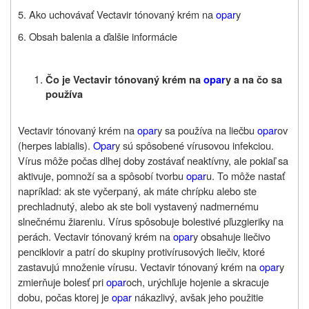
5. Ako uchovávať
Vectavir tónovaný krém
na
opar
y
6. Obsah balenia a ďalšie informácie
Čo je Vectavir tónovaný krém na
opar
y a na čo sa
používa
Vectavir tónovaný krém na
opar
y sa používa na liečbu
opar
ov
(herpes labialis).
Opar
y sú spôsobené vírusovou infekciou.
Vírus môže počas dlhej doby zostávať neaktívny, ale pokiaľ sa
aktivuje, pomnoží sa a spôsobí tvorbu
opar
u. To môže nastať
napríklad: ak ste vyčerpaný, ak máte chrípku alebo ste
prechladnutý, alebo ak ste boli vystavený nadmernému
slnečnému žiareniu. Vírus spôsobuje bolestivé pľuzgieriky na
perách. Vectavir tónovaný krém na
opar
y obsahuje liečivo
penciklovir a patrí do skupiny protivírusových liečiv, ktoré
zastavujú množenie vírusu. Vectavir tónovaný krém na
opar
y
zmierňuje bolesť pri
opar
och, urýchľuje hojenie a skracuje
dobu, počas ktorej je
opar
nákazlivý, avšak jeho použitie