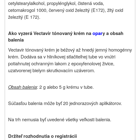
cetylstearylalkohol, propylénglykol, čistená voda,
cetomakrogol 1000, červený oxid železitý (E172), žltý oxid
železitý (E 172).
Ako vyzerá Vectavir tónovaný krém na
opar
y a obsah
balenia
Vectavir tónovaný krém je béžový až hnedý jemný homogénny
krém. Dodáva sa v hliníkovej stlačiteľnej tube vo vnútri
potiahnutej ochranným lakom z epoxyfenolovej živice,
uzatvorenej bielym skrutkovacím uzáverom.
Obsah balenia
: 2 g alebo 5 g krému v tube.
Súčasťou balenia môže byť 20 jednorazových aplikátorov.
Na trh nemusia byť uvedené všetky veľkosti balenia.
Držiteľ rozhodnutia o registrácii