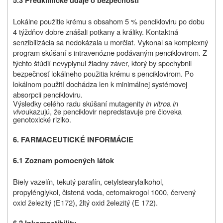
5.3 Predklinické údaje o bezpečnosti
Lokálne použitie krému s obsahom 5 % pencikloviru po dobu
4 týždňov dobre znášali potkany a králiky. Kontaktná
senzibilizácia sa nedokázala u morčiat. Vykonal sa komplexný
program skúšaní s intravenózne podávaným penciklovirom. Z
týchto štúdií nevyplynul žiadny záver, ktorý by spochybnil
bezpečnosť lokálneho použitia krému s penciklovirom. Po
lokálnom použití dochádza len k minimálnej systémovej
absorpcii pencikloviru.
Výsledky celého radu skúšaní mutagenity
in vitro
a
in
vivo
ukazujú, že penciklovir nepredstavuje pre človeka
genotoxické riziko.
6. FARMACEUTICKÉ INFORMÁCIE
6.1 Zoznam pomocných látok
Biely vazelín, tekutý parafín, cetylstearylalkohol,
propylénglykol, čistená voda, cetomakrogol 1000, červený
oxid železitý (E172), žltý oxid železitý (E 172).