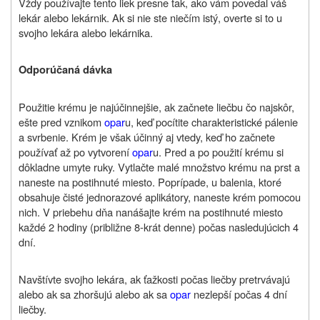
Vždy používajte tento liek presne tak, ako vám povedal váš
lekár alebo lekárnik. Ak si nie ste niečím istý, overte si to u
svojho lekára alebo lekárnika.
Odporúčaná dávka
Použitie krému je najúčinnejšie, ak začnete liečbu čo najskôr,
ešte pred vznikom
opar
u, keď pocítite charakteristické pálenie
a svrbenie. Krém je však účinný aj vtedy, keď ho začnete
používať až po vytvorení
opar
u. Pred a po použití krému si
dôkladne umyte ruky. Vytlačte malé množstvo krému na prst a
naneste na postihnuté miesto. Poprípade, u balenia, ktoré
obsahuje čisté jednorazové aplikátory, naneste krém pomocou
nich. V priebehu dňa nanášajte krém na postihnuté miesto
každé 2 hodiny (približne 8-krát denne) počas nasledujúcich 4
dní.
Navštívte svojho lekára, ak ťažkosti počas liečby pretrvávajú
alebo ak sa zhoršujú alebo ak sa
opar
nezlepší počas 4 dní
liečby.