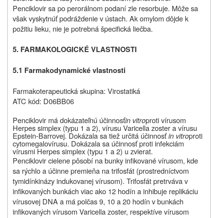
Penciklovir sa po perorálnom podaní zle resorbuje. Môže sa
však vyskytnúť podráždenie v ústach. Ak omylom dôjde k
požitiu lieku, nie je potrebná špecifická liečba.
5. FARMAKOLOGICKÉ VLASTNOSTI
5.1 Farmakodynamické vlastnosti
Farmakoterapeutická skupina: Virostatiká
ATC kód: D06BB06
Penciklovir má dokázateľnú účinnosť
in vitro
proti vírusom
Herpes simplex (typu 1 a 2), vírusu Varicella zoster a vírusu
Epstein-Barrovej. Dokázala sa tiež určitá účinnosť
in vitro
proti
cytomegalovírusu. Dokázala sa účinnosť proti infekciám
vírusmi Herpes simplex (typu 1 a 2) u zvierat.
Penciklovir cielene pôsobí na bunky infikované vírusom, kde
sa rýchlo a účinne premieňa na trifosfát (prostredníctvom
tymidínkinázy indukovanej vírusom). Trifosfát pretrváva v
infikovaných bunkách viac ako 12 hodín a inhibuje replikáciu
vírusovej DNA a má polčas 9, 10 a 20 hodín v bunkách
infikovaných vírusom Varicella zoster, respektíve vírusom