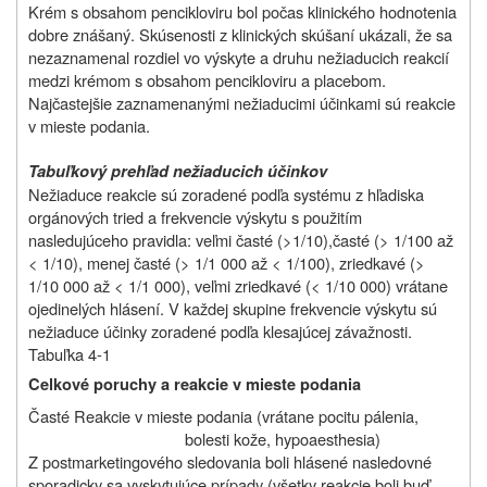
Krém s obsahom pencikloviru bol počas klinického hodnotenia
dobre znášaný. Skúsenosti z klinických skúšaní ukázali, že sa
nezaznamenal rozdiel vo výskyte a druhu nežiaducich reakcií
medzi krémom s obsahom pencikloviru a placebom.
Najčastejšie zaznamenanými nežiaducimi účinkami sú reakcie
v mieste podania.
Tabuľkový prehľad nežiaducich účinkov
Nežiaduce reakcie sú zoradené podľa systému z hľadiska
orgánových tried a frekvencie výskytu s použitím
nasledujúceho pravidla: veľmi časté (>1/10),časté (> 1/100 až
< 1/10), menej časté (> 1/1 000 až < 1/100), zriedkavé (>
1/10 000 až < 1/1 000), veľmi zriedkavé (< 1/10 000) vrátane
ojedinelých hlásení. V každej skupine frekvencie výskytu sú
nežiaduce účinky zoradené podľa klesajúcej závažnosti.
Tabuľka 4-1
Celkové poruchy a reakcie v mieste podania
Časté Reakcie v mieste podania (vrátane pocitu pálenia,
bolesti kože, hypoaesthesia)
Z postmarketingového sledovania boli hlásené nasledovné
sporadicky sa vyskytujúce prípady (všetky reakcie boli buď