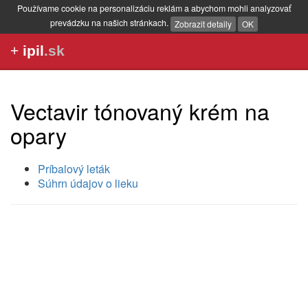
Používame cookie na personalizáciu reklám a abychom mohli analyzovať
prevádzku na našich stránkach.
Zobrazit detaily
OK
+
ipil
.sk
Vectavir tónovaný krém na
opary
Príbalový leták
Súhrn údajov o lieku