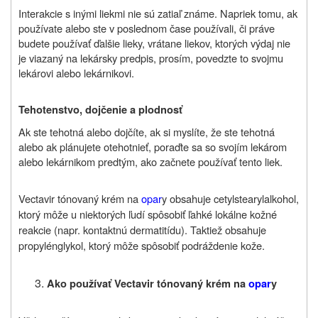
Interakcie s inými liekmi nie sú zatiaľ známe. Napriek tomu, ak
používate alebo ste v poslednom čase používali, či práve
budete používať ďalšie lieky, vrátane liekov, ktorých výdaj nie
je viazaný na lekársky predpis, prosím, povedzte to svojmu
lekárovi alebo lekárnikovi.
Tehotenstvo, dojčenie a plodnosť
Ak ste tehotná alebo dojčíte,
ak si myslíte, že ste tehotná
alebo ak plánujete otehotnieť, poraďte sa so svojím lekárom
alebo lekárnikom predtým, ako začnete používať tento liek.
Vectavir tónovaný krém na
opar
y obsahuje cetylstearylalkohol,
ktorý môže u niektorých ľudí spôsobiť ľahké lokálne kožné
reakcie (napr. kontaktnú dermatitídu). Taktiež obsahuje
propylénglykol, ktorý môže spôsobiť podráždenie kože.
Ako používať Vectavir tónovaný krém na
opar
y