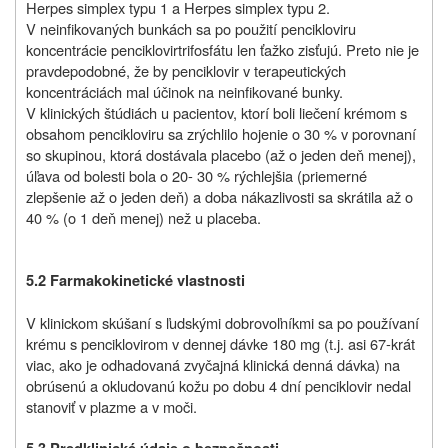
Herpes simplex typu 1 a Herpes simplex typu 2.
V neinfikovaných bunkách sa po použití pencikloviru
koncentrácie penciklovirtrifosfátu len ťažko zisťujú. Preto nie je
pravdepodobné, že by penciklovir v terapeutických
koncentráciách mal účinok na neinfikované bunky.
V klinických štúdiách u pacientov, ktorí boli liečení krémom s
obsahom pencikloviru sa zrýchlilo hojenie o 30 % v porovnaní
so skupinou, ktorá dostávala placebo (až o jeden deň menej),
úľava od bolesti bola o 20- 30 % rýchlejšia (priemerné
zlepšenie až o jeden deň) a doba nákazlivosti sa skrátila až o
40 % (o 1 deň menej) než u placeba.
5.2 Farmakokinetické vlastnosti
V klinickom skúšaní s ľudskými dobrovoľníkmi sa po používaní
krému s penciklovirom v dennej dávke 180 mg (t.j. asi 67-krát
viac, ako je odhadovaná zvyčajná klinická denná dávka) na
obrúsenú a okludovanú kožu po dobu 4 dní penciklovir nedal
stanoviť v plazme a v moči.