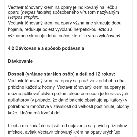
Vectavir tónovaný krém na opary je indikovaný na liečbu
oparu (
herpes labialis
) spôsobeného vírusom nazývaným
Herpes simplex.
Vectavir tónovaný krém na opary významne skracuje dobu
hojenia, redukuje bolesť vyvolanú herpetickou léziou a
významne skracuje dobu, počas ktorej je vírus vylučovaný.
4.2 Dávkovanie a spôsob podávania
Dávkovanie
Dospelí (vrátane starších osôb) a deti od 12 rokov:
Vectavir tónovaný krém na opary sa používa v priebehu dňa
približne každé 2 hodiny. Vectavir tónovaný krém na opary je
možné aplikovať čistým prstom alebo pomocou jednorazových
aplikátorov (v prípade, že dané balenie obsahuje aplikátory) v
potrebnom množstve v závislosti od veľkosti postihnutej plochy
kože. Liečba má trvať 4 dni.
Liečba má začať čo najskôr od objavenia sa prvých príznakov
infekcie, avšak Vectavir tónovaný krém na opary urýchľuje