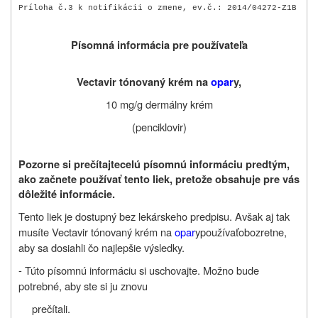
Príloha č.3 k notifikácii o zmene, ev.č.: 2014/04272-Z1B
Písomná informácia pre používateľa
Vectavir tónovaný krém na
opar
y,
10 mg/g dermálny krém
(penciklovir)
Pozorne si prečítajte
celú písomnú informáciu predtým,
ako začnete používať tento liek, pretože obsahuje pre vás
dôležité informácie.
Tento liek je dostupný bez lekárskeho predpisu. Avšak aj tak
musíte Vectavir tónovaný krém
na
opar
y
používať
obozretne,
aby sa dosiahli čo najlepšie výsledky.
- Túto písomnú informáciu si uschovajte. Možno bude
potrebné, aby ste si ju znovu
prečítali.