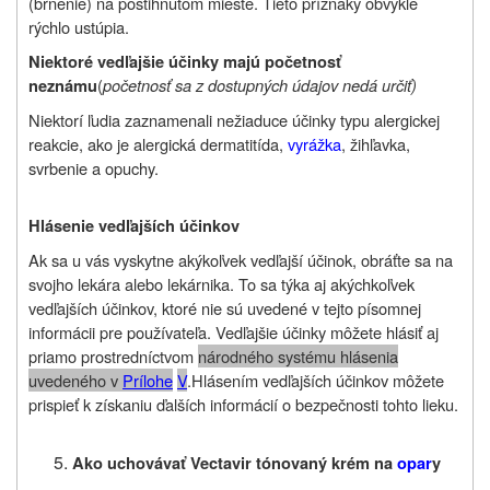
(brnenie) na postihnutom mieste. Tieto príznaky obvykle
rýchlo ustúpia.
Niektoré vedľajšie účinky majú početnosť
(
početnosť sa z dostupných údajov nedá určiť)
neznámu
Niektorí ľudia zaznamenali nežiaduce účinky typu alergickej
reakcie, ako je alergická dermatitída,
vyrážka
, žihľavka,
svrbenie a opuchy.
Hlásenie vedľajších účinkov
Ak sa u vás vyskytne akýkoľvek vedľajší účinok, obráťte sa na
svojho lekára alebo lekárnika. To sa týka aj akýchkoľvek
vedľajších účinkov, ktoré nie sú uvedené v tejto písomnej
informácii pre používateľa. Vedľajšie účinky môžete hlásiť aj
priamo prostredníctvom
národného systému hlásenia
uvedeného v
P
rílohe
V
.
Hlásením vedľajších účinkov môžete
prispieť k získaniu ďalších informácií o bezpečnosti tohto lieku.
Ako uchovávať
Vectavir tónovaný krém
na
opar
y