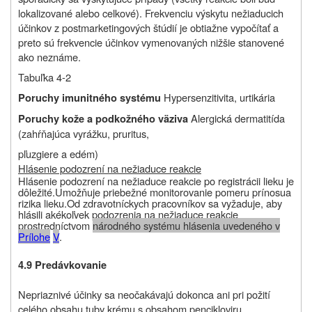
lokalizované alebo celkové). Frekvenciu výskytu nežiaducich
účinkov z postmarketingových štúdií je obtiažne vypočítať a
preto sú frekvencie účinkov vymenovaných nižšie stanovené
ako neznáme.
Tabuľka 4-2
Hypersenzitivita, urtikária
Poruchy imunitného systému
Alergická dermatitída
Poruchy kože a podkožného väziva
(zahŕňajúca vyrážku, pruritus,
pľuzgiere a edém)
Hlásenie podozrení na nežiaduce reakcie
Hlásenie podozrení na nežiaduce reakcie po registrácii lieku je
dôležité.
Umožňuje priebežné monitorovanie pomeru prínosu
a
rizika lieku.
Od
zdravotníckych pracovníkov sa vyžaduje, aby
hlásili akékoľvek podozrenia na nežiaduce reakcie
prostredníctvom
národného systému hlásenia uvedeného v
P
rílohe
V
.
4.9 Predávkovanie
Nepriaznivé účinky sa neočakávajú dokonca ani pri požití
celého obsahu tuby krému s obsahom pencikloviru.