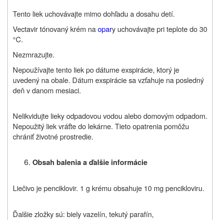
Tento liek uchovávajte mimo dohľadu a dosahu detí.
Vectavir tónovaný krém na
opar
y uchovávajte pri teplote do 30
°C.
Nezmrazujte.
Nepoužívajte tento liek po dátume exspirácie, ktorý je
uvedený na obale. Dátum exspirácie sa vzťahuje na posledný
deň v danom mesiaci.
Nelikvidujte lieky odpadovou vodou alebo domovým odpadom.
Nepoužitý liek vráťte do lekárne. Tieto opatrenia pomôžu
chrániť životné prostredie.
Obsah balenia a ďalšie informácie
Liečivo je penciklovir. 1 g krému obsahuje 10 mg pencikloviru.
Ďalšie zložky sú: biely vazelín, tekutý parafín,