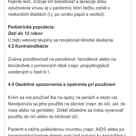
hojenie lézií, znižuje ich bolestivosť a skracuje dobu
vylučovania vírusu aj u pacientov, ktorí liečbu začali v
neskorších štádiách (t.j. po vzniku papúl a vezikúl).
Pediatrická populácia:
Deti do 12 rokov
U tejto vekovej skupiny sa nevykonali klinické skúšania.
4.3 Kontraindikácie
Známa precitlivenosť na penciklovir, famciklovir alebo na
ktorúkoľvek z pomocných látok (napr. propylénglykol)
uvedených v časti 6.1.
4.4 Osobitné upozornenia a opatrenia pri používaní
Krém sa má používať iba na opary na perách a okolo úst.
Neodporúča sa jeho použitie na sliznice (napr. do očí, úst, do
nosa alebo na genitálie). Zvlášť dôsledne sa treba vyvarovať
použitiu do očí alebo do blízkosti očí.
Pacienti s vážne poškodenou imunitou (napr. AIDS alebo po
transplantácii kostnej drene) majú byť vyzvaní ku konzultácii s