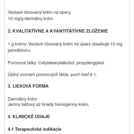
Vectavir tónovaný krém na opary,
10 mg/g dermálny krém
2. KVALITATÍVNE A KVANTITATÍVNE ZLOŽENIE
1 g krému Vectavir tónovaný krém na opary obsahuje 10 mg
pencikloviru.
Pomocné látky: Cetylstearylalkohol, propylénglykol.
Úplný zoznam pomocných látok
,
pozri časť 6.1
.
3. LIEKOVÁ FORMA
Dermálny krém
Jemný béžový až hnedý homogénny krém
.
4. KLINICKÉ ÚDAJE
4.1 Terapeutické indikácie