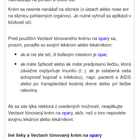
Krém sa nesmie nanášať na sliznice (v ústach alebo nose ani
na sliznicu pohlavných orgánov). Je nutné vyhnúť sa aplikácii v
blízkosti očí.
Pred použitím Vectavir tónovaného krému na
opar
y sa,
prosím, poraďte so svojím lekárom alebo lekárnikom:
ak si nie ste istí, či boľavým miestom je
opar
,
ak máte ťažkosti alebo ak máte predpísanú liečbu, ktorá
závažne ovplyvňuje imunitu (t. j. ak je oslabená vaša
schopnosť bojovať s infekciou), napr. pacienti s AIDS
alebo po transplantácii kostnej drene alebo pri liečbe
rakoviny.
Ak sa vás týka niektorá z uvedených možností, neaplikujte
Vectavir tónovaný krém na
opar
y, skôr, než o tom nepoviete
svojmu lekárovi alebo lekárnikovi.
Iné lieky a Vectavir tónovaný krém na
opar
y