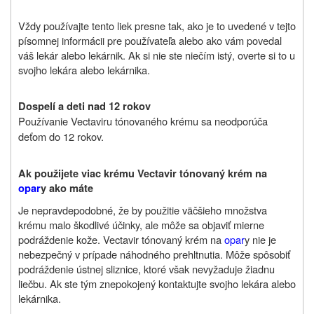
Vždy používajte tento liek presne tak, ako je to uvedené v tejto
písomnej informácii pre používateľa alebo ako vám povedal
váš lekár alebo lekárnik. Ak si nie ste niečím istý, overte si to u
svojho lekára alebo lekárnika.
Dospelí a deti nad 12 rokov
Používanie Vectaviru tónovaného krému sa neodporúča
deťom do 12 rokov
.
Ak použijete viac krému Vectavir tónovaný krém na
opar
y ako máte
Je nepravdepodobné, že by použitie väčšieho množstva
krému malo škodlivé účinky, ale môže sa objaviť mierne
podráždenie kože. Vectavir tónovaný krém na
opar
y nie je
nebezpečný v prípade náhodného prehltnutia. Môže spôsobiť
podráždenie ústnej sliznice, ktoré však nevyžaduje žiadnu
liečbu. Ak ste tým znepokojený kontaktujte svojho lekára alebo
lekárnika.