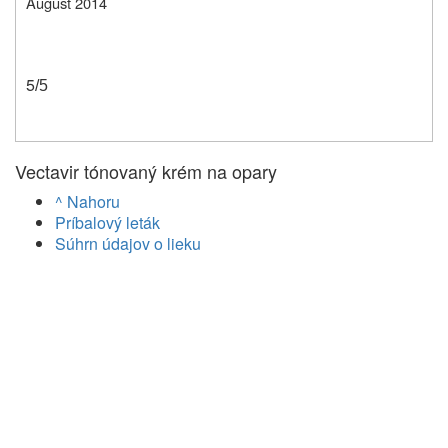
August 2014
5
/5
Vectavir tónovaný krém na opary
^ Nahoru
Príbalový leták
Súhrn údajov o lieku