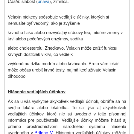
Časté
: slabosť (
únava
), zimnica.
Velaxin niekedy spôsobuje vedľajšie účinky, ktorých si
nemusíte byť vedomý, ako je zvýšenie
krvného tlaku alebo nezvyčajný srdcový tep; mierne zmeny v
krvi alebo pečeňových enzýmov, sodíka
alebo cholesterolu. Zriedkavo, Velaxin môže znížiť funkciu
krvných doštičiek v krvi, čo vedie k
zvýšenému riziku modrín alebo krvácania. Preto vám lekár
môže občas urobiť krvné testy, najmä keď užívate Velaxin
dlhodobo.
Hlásenie vedľajších účinkov
Ak sa u vás vyskytne akýkoľvek vedľajší účinok, obráťte sa na
svojho lekára alebo lekárnika. To sa týka aj akýchkoľvek
vedľajších účinkov, ktoré nie sú uvedené v tejto písomnej
informácii pre používateľa. Vedľajšie účinky môžete hlásiť aj
priamo prostredníctvom
národného systému hlásenia
uvedeného v
Prílohe V
. Hlásením vedľajších účinkov môžete