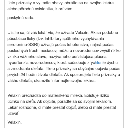
tieto príznaky a vy máte obavy, obráťte sa na svojho lekára
alebo pôrodnú asistentku, ktorí vám
poskytnú radu.
Uistite sa, či váš lekár vie, že užívate Velaxin. Ak sa podobne
pôsobiace lieky (tzv. inhibítory spätného vychytávania
serotonínu-SSRI) užívajú počas tehotenstva, najmä počas
posledných troch mesiacov, môžu u novorodencov zvýšiť riziko
vzniku vážneho stavu, nazývaného perzistujúca pľúcna
hypertenzia novorodencov, ktorá spôsobuje zrýc
hlen
ie dychu
a zmodranie dieťaťa. Tieto príznaky sa obyčajne objavia počas
prvých 24 hodín života dieťaťa. Ak spozorujete tieto príznaky u
vášho dieťaťa, okamžite informujte svojho lekára.
Velaxin prechádza do materského mlieka. Existuje riziko
účinku na dieťa. Ak dojčíte, poraďte sa so svojím lekárom.
Lekár rozhodne, či máte prestať dojčiť, alebo či máte prestať
užívať
Velaxin.