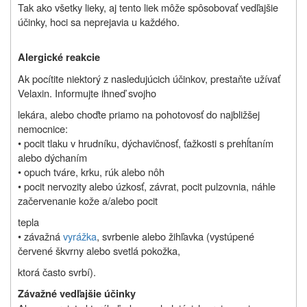
Tak ako všetky lieky, aj tento liek môže spôsobovať vedľajšie
účinky, hoci sa neprejavia u každého.
Alergické reakcie
Ak pocítite niektorý z nasledujúcich účinkov, prestaňte užívať
Velaxin. Informujte ihneď svojho
lekára, alebo choďte priamo na pohotovosť do najbližšej
nemocnice:
• pocit tlaku v hrudníku, dýchavičnosť, ťažkosti s prehĺtaním
alebo dýchaním
• opuch tváre, krku, rúk alebo nôh
• pocit nervozity alebo úzkosť, závrat, pocit pulzovnia, náhle
začervenanie kože a/alebo pocit
tepla
• závažná
vyrážka
, svrbenie alebo žihľavka (vystúpené
červené škvrny alebo svetlá pokožka,
ktorá často svrbí).
Závažné vedľajšie účinky