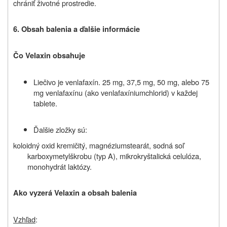
chrániť životné prostredie.
6. Obsah balenia a ďalšie informácie
Čo Velaxin obsahuje
Liečivo je venlafaxín. 25 mg, 37,5 mg, 50 mg, alebo 75
mg venlafaxínu (ako venlafaxíniumchlorid) v každej
tablete.
Ďalšie zložky sú:
koloidný oxid kremičitý, magnéziumstearát, sodná soľ
karboxymetylškrobu (typ A), mikrokryštalická celulóza,
monohydrát laktózy.
Ako vyzerá Velaxin a obsah balenia
Vzhľad
: