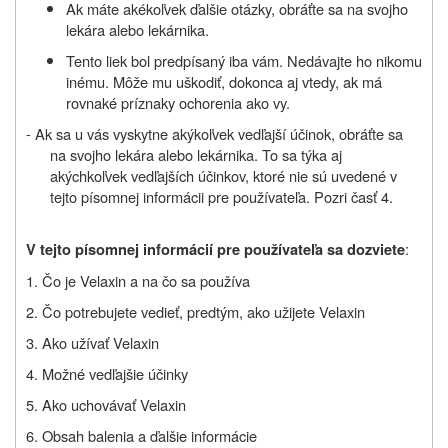
Ak máte akékoľvek ďalšie otázky, obráťte sa na svojho
lekára alebo lekárnika.
Tento liek bol predpísaný iba vám. Nedávajte ho nikomu
inému. Môže mu uškodiť, dokonca aj vtedy, ak má
rovnaké príznaky ochorenia ako vy.
- Ak sa u vás vyskytne akýkoľvek vedľajší účinok, obráťte sa
na svojho lekára alebo lekárnika. To sa týka aj
akýchkoľvek vedľajších účinkov, ktoré nie sú uvedené v
tejto písomnej informácii pre používateľa. Pozri časť 4.
:
V tejto písomnej informácií pre používateľa sa dozviete
1. Čo je Velaxin a na čo sa používa
2. Čo potrebujete vedieť, predtým, ako užijete Velaxin
3. Ako užívať Velaxin
4. Možné vedľajšie účinky
5. Ako uchovávať Velaxin
6. Obsah balenia a ďalšie informácie