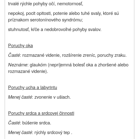
trvalé rýchle pohyby očí, nemotornosť,
nepokoj, pocit opitosti, potenie alebo tuhé svaly, ktoré sú
príznakom serotonínového syndrómu;
stuhnutosť, kŕče a nedobrovoľné pohyby svalov.
Poruchy oka
Časté
: rozmazané videnie, rozšírenie zreníc, poruchy zraku.
Neznáme
: glaukóm (nepríjemná bolesť oka a zhoršené alebo
rozmazané videnie).
Poruchy ucha a labyrintu
Menej časté
: zvonenie v ušiach.
Poruchy srdca a srdcovej činnosti
Časté
: búšenie srdca.
Menej časté
: rýchly srdcový tep .