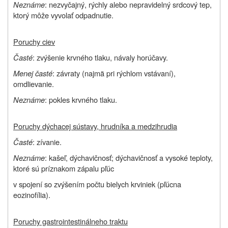
Neznáme
: nezvyčajný, rýchly alebo nepravidelný srdcový tep,
ktorý môže vyvolať odpadnutie.
Poruchy ciev
Časté
: zvýšenie krvného tlaku, návaly horúčavy.
Menej časté
: závraty (najmä pri rýchlom vstávaní),
omdlievanie.
Neznáme
: pokles krvného tlaku.
Poruchy dýchacej sústavy, hrudníka a medzihrudia
Časté
: zívanie.
Neznáme
: kašeľ, dýchavičnosť; dýchavičnosť a vysoké teploty,
ktoré sú príznakom zápalu pľúc
v spojení so zvýšením počtu bielych krviniek (pľúcna
eozinofília).
Poruchy gastrointestinálneho traktu