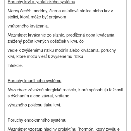
Poruchy krvi a lymfatického systému
Menej časté
: modriny, čierna asfaltová stolica alebo krv v
stolici, ktorá môže byť prejavom
vnútorného krvácania.
Neznáme
: krvácanie zo slizníc, predĺžená doba krvácania,
znížený počet krvných doštičiek v krvi, čo
vedie k zvýšenému riziku modrín alebo krvácania, poruchy
krvi, ktoré môžu viesť k zvýšenému riziku
infekcie.
Poruchy imunitného systému
Neznáme:
závažné alergické reakcie, ktoré spôsobujú ťažkosti
s dýchaním alebo závrat, vrátane
výrazného poklesu tlaku krvi.
Poruchy endokrinného systému
Neznáme:
vzostup hladiny prolaktínu (hormón, ktorý zvyšuje