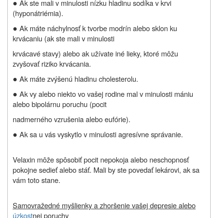
●
Ak ste mali v minulosti nízku hladinu sodíka v krvi
(hyponátriémia).
●
Ak máte náchylnosť k tvorbe modrín alebo sklon ku
krvácaniu (ak ste mali v minulosti
krvácavé stavy) alebo ak užívate iné lieky, ktoré môžu
zvyšovať riziko krvácania.
●
Ak máte zvýšenú hladinu cholesterolu.
●
Ak vy alebo niekto vo vašej rodine mal v minulosti mániu
alebo bipolárnu poruchu (pocit
nadmerného vzrušenia alebo eufórie).
●
Ak sa u vás vyskytlo v minulosti agresívne správanie.
Velaxin môže spôsobiť pocit nepokoja alebo neschopnosť
pokojne sedieť alebo stáť. Mali by ste povedať lekárovi, ak sa
vám toto stane.
Samovražedné myšlienky a zhoršenie vašej depresie alebo
úzkost
nej poruchy