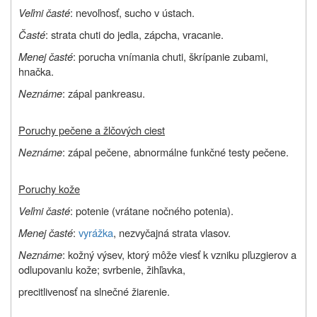
Veľmi časté
: nevoľnosť, sucho v ústach.
Časté
: strata chuti do jedla, zápcha, vracanie.
Menej časté
: porucha vnímania chuti, škrípanie zubami,
hnačka.
Neznáme
: zápal pankreasu.
Poruchy pečene a žlčových ciest
Neznáme
: zápal pečene, abnormálne funkčné testy pečene.
Poruchy kože
Veľmi časté
: potenie (vrátane nočného potenia).
Menej časté
:
vyrážka
, nezvyčajná strata vlasov.
Neznáme
: kožný výsev, ktorý môže viesť k vzniku pľuzgierov a
odlupovaniu kože; svrbenie, žihľavka,
precitlivenosť na slnečné žiarenie.