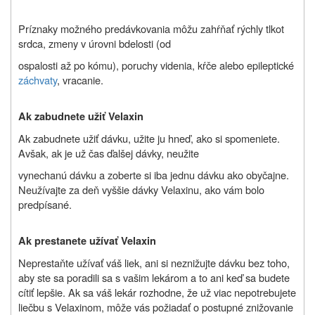
Príznaky možného predávkovania môžu zahŕňať rýchly tlkot
srdca, zmeny v úrovni bdelosti (od
ospalosti až po kómu), poruchy videnia, kŕče alebo epileptické
záchvaty
, vracanie.
Ak zabudnete užiť Velaxin
Ak zabudnete užiť dávku, užite ju hneď, ako si spomeniete.
Avšak, ak je už čas ďalšej dávky, neužite
vynechanú dávku a zoberte si iba jednu dávku ako obyčajne.
Neužívajte za deň vyššie dávky Velaxinu, ako vám bolo
predpísané.
Ak prestanete užívať Velaxin
Neprestaňte užívať váš liek, ani si neznižujte dávku bez toho,
aby ste sa poradili sa s vašim lekárom a to ani keď sa budete
cítiť lepšie. Ak sa váš lekár rozhodne, že už viac nepotrebujete
liečbu s Velaxinom, môže vás požiadať o postupné znižovanie