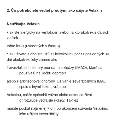
2. Čo potrebujete vedieť predtým, ako užijete Velaxin
Neužívajte Velaxin
•
ak ste alergický na venlafaxín alebo na ktorúkoľvek z ďalších
zložiek
tohto lieku (uvedených v časti 6).
•
ak užívate alebo ste užívali kedykoľvek počas posledných 14
dní akékoľvek lieky známe ako
ireverzibilné inhibítory monoaminoxidázy (IMAO), ktoré sa
používajú na liečbu depresie
alebo Parkinsonovej choroby. Užívanie ireverzibilných IMAO
spolu s inými liekmi, vrátane
Velaxinu, môže spôsobiť vážne alebo dokonca život
ohrozujúce vedľajšie účinky. Taktiež
musíte počkať najmenej 7 dní po ukončení užívania Velaxinu,
kým užijete ireverzibilný