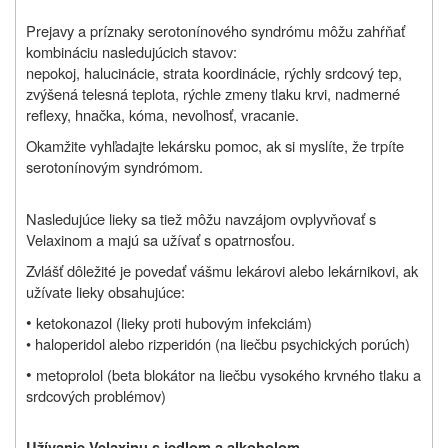
Prejavy a príznaky serotonínového syndrómu môžu zahŕňať
kombináciu nasledujúcich stavov:
nepokoj, halucinácie, strata koordinácie, rýchly srdcový tep,
zvýšená telesná teplota, rýchle zmeny tlaku krvi, nadmerné
reflexy, hnačka, kóma, nevoľnosť, vracanie.
Okamžite vyhľadajte lekársku pomoc, ak si myslíte, že trpíte
serotonínovým syndrómom.
Nasledujúce lieky sa tiež môžu navzájom ovplyvňovať s
Velaxinom a majú sa užívať s opatrnosťou.
Zvlášť dôležité je povedať vášmu lekárovi alebo lekárnikovi, ak
užívate lieky obsahujúce:
•
ketokonazol (lieky proti hubovým infekciám)
• haloperidol alebo rizperidón (na liečbu psychických porúch)
•
metoprolol (beta blokátor na liečbu vysokého krvného tlaku a
srdcových problémov)
Užívanie Velaxinu s jedlom a alkoholom