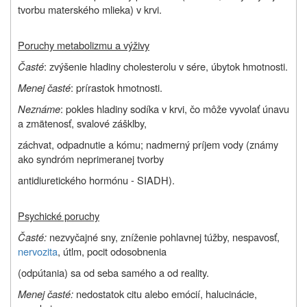
tvorbu materského mlieka) v krvi.
Poruchy metabolizmu a výživy
Časté
: zvýšenie hladiny cholesterolu v sére, úbytok hmotnosti.
Menej časté
: prírastok hmotnosti.
Neznáme
: pokles hladiny sodíka v krvi, čo môže vyvolať únavu
a zmätenosť, svalové zášklby,
záchvat, odpadnutie a kómu; nadmerný príjem vody (známy
ako syndróm neprimeranej tvorby
antidiuretického hormónu - SIADH).
Psychické poruchy
Časté:
nezvyčajné sny, zníženie pohlavnej túžby, nespavosť,
nervozita
, útlm, pocit odosobnenia
(odpútania) sa od seba samého a od reality.
Menej časté:
nedostatok citu alebo emócií, halucinácie,