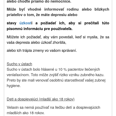
alebo choďte priamo do nemocnice.
Môže byť vhodné informovať rodinu alebo blízkych
priateľov o tom, že máte depresiu alebo
stavy
úzkost
i a požiadať ich, aby si prečítali túto
písomnú informáciu pre používateľa.
Môžete ich požiadať, aby vám povedali, keď si myslia, že sa
vaša depresia alebo úzkosť zhoršila,
alebo ich trápia zmeny vo vašom správaní.
Sucho v ústach
Sucho v ústach bolo hlásené u 10 % pacientov liečených
venlafaxínom. Toto môže zvýšiť riziko vzniku zubného kazu.
Preto by ste mali venovať osobitnú starostlivosť vašej zubnej
hygiene.
Deti a dospievajúci (mladší ako 18 rokov)
Velaxin sa nemá používať na liečbu detí a dospievajúcich
mladších ako 18 rokov.