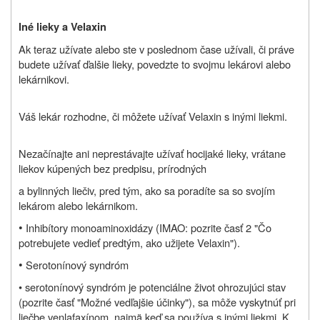
Iné lieky a Velaxin
Ak teraz užívate alebo ste v poslednom čase užívali, či práve
budete užívať ďalšie lieky, povedzte to svojmu lekárovi alebo
lekárnikovi.
Váš lekár rozhodne, či môžete užívať Velaxin s inými liekmi.
Nezačínajte ani neprestávajte užívať hocijaké lieky, vrátane
liekov kúpených bez predpisu, prírodných
a bylinných liečiv, pred tým, ako sa poradíte sa so svojím
lekárom alebo lekárnikom.
•
Inhibítory monoaminoxidázy (IMAO: pozrite časť 2 "Čo
potrebujete vedieť predtým, ako užijete Velaxin").
•
Serotonínový syndróm
• serotonínový syndróm je potenciálne život ohrozujúci stav
(pozrite časť "Možné vedľajšie účinky"), sa môže vyskytnúť pri
liečbe venlafaxínom, najmä keď sa používa s inými liekmi. K