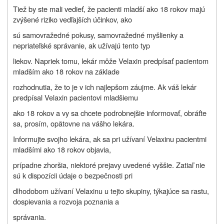
Tiež by ste mali vedieť, že pacienti mladší ako 18 rokov majú
zvýšené riziko vedľajších účinkov, ako
sú samovražedné pokusy, samovražedné myšlienky a
nepriateľské správanie, ak užívajú tento typ
liekov. Napriek tomu, lekár môže Velaxin predpísať pacientom
mladším ako 18 rokov na základe
rozhodnutia, že to je v ich najlepšom záujme. Ak váš lekár
predpísal Velaxin pacientovi mladšiemu
ako 18 rokov a vy sa chcete podrobnejšie informovať, obráťte
sa, prosím, opätovne na vášho lekára.
Informujte svojho lekára, ak sa pri užívaní Velaxinu pacientmi
mladšími ako 18 rokov objavia,
prípadne zhoršia, niektoré prejavy uvedené vyššie. Zatiaľ nie
sú k dispozícii údaje o bezpečnosti pri
dlhodobom užívaní Velaxinu u tejto skupiny, týkajúce sa rastu,
dospievania a rozvoja poznania a
správania.