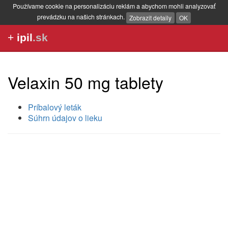
Používame cookie na personalizáciu reklám a abychom mohli analyzovať
prevádzku na našich stránkach.
Zobrazit detaily
OK
+
ipil
.sk
Velaxin 50 mg tablety
Príbalový leták
Súhrn údajov o lieku