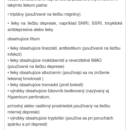
takýmto liekom patria:
• triptány (používané na liečbu migrény)
• lieky na liečbu depresie, napríklad SNRI, SSRI, tricyklické
antidepresíva alebo lieky
obsahujúce lítium
• lieky obsahujúce linezolid, antibiotikum (používané na liečbu
infekcií)
• lieky obsahujúce moklobemid a reverzibilné IMAO
(používané na liečbu depresie)
• lieky obsahujúce sibutramín (používajú sa na zníženie
telesnej hmotnosti )
• lieky obsahujúce tramadol (proti bolesti)
• výrobky obsahujúce ľubovník bodkovaný (nazývaný aj
Hypericum perforatum
,
prírodný alebo rastlinný prostriedok používaný na liečbu
miernej depresie)
• výrobky obsahujúce tryptofán (používa sa pri poruchách
spánku a pri depresii)