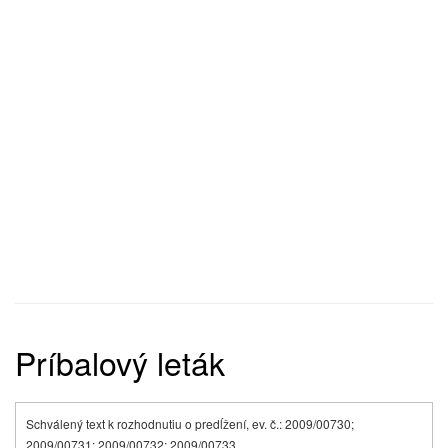
Príbalový leták
Schválený text k rozhodnutiu o predĺžení, ev. č.: 2009/00730;
2009/00731; 2009/00732; 2009/00733