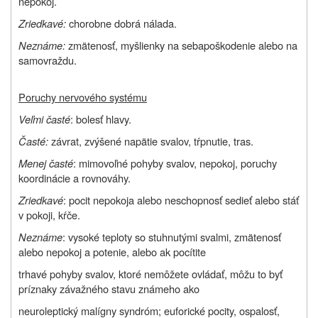
nepokoj.
Zriedkavé:
chorobne dobrá nálada.
Neznáme:
zmätenosť, myšlienky na sebapoškodenie alebo na
samovraždu.
Poruchy nervového systému
Veľmi časté
: bolesť hlavy.
Časté:
závrat, zvýšené napätie svalov, tŕpnutie, tras.
Menej časté
: mimovoľné pohyby svalov, nepokoj, poruchy
koordinácie a rovnováhy.
Zriedkavé
: pocit nepokoja alebo neschopnosť sedieť alebo stáť
v pokoji, kŕče.
Neznáme
: vysoké teploty so stuhnutými svalmi, zmätenosť
alebo nepokoj a potenie, alebo ak pocítite
trhavé pohyby svalov, ktoré nemôžete ovládať, môžu to byť
príznaky závažného stavu známeho ako
neuroleptický malígny syndróm; euforické pocity, ospalosť,