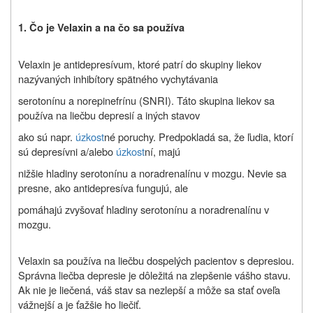
1. Čo je Velaxin a na čo sa používa
Velaxin je antidepresívum, ktoré patrí do skupiny liekov
nazývaných inhibítory spätného vychytávania
serotonínu a norepinefrínu (SNRI). Táto skupina liekov sa
používa na liečbu depresií a iných stavov
ako sú napr.
úzkost
né poruchy. Predpokladá sa, že ľudia, ktorí
sú depresívni a/alebo
úzkost
ní, majú
nižšie hladiny serotonínu a noradrenalínu v mozgu. Nevie sa
presne, ako antidepresíva fungujú, ale
pomáhajú zvyšovať hladiny serotonínu a noradrenalínu v
mozgu.
Velaxin sa používa na liečbu dospelých pacientov s depresiou.
Správna liečba depresie je dôležitá na zlepšenie vášho stavu.
Ak nie je liečená, váš stav sa nezlepší a môže sa stať oveľa
vážnejší a je ťažšie ho liečiť.