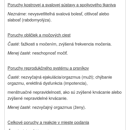
Poruchy kostrovej a svalovej sústavy a spojivového tkaniva
Neznáme
: nevysvetliteľná svalová bolesť, citlivosť alebo
slabosť (rabdomyolýza).
Poruchy obličiek a močových ciest
Časté
: ťažkosti s močením, zvýšená frekvencia močenia.
Menej časté
: neschopnosť močiť.
Poruchy reprodukčného systému a prsníkov
Časté
: nezvyčajná ejakulácia/orgazmus (muži); chýbanie
orgazmu, erektilná dysfunkcia (impotencia),
menštruačné nepravidelnosti, ako sú zvýšené krvácanie alebo
zvýšené nepravidelné krvácanie.
Menej časté
: nezvyčajný orgazmus (ženy).
Celkové poruchy a reakcie v mieste podania