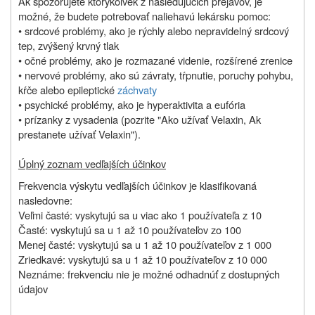
Ak spozorujete ktorýkoľvek z nasledujúcich prejavov, je
možné, že budete potrebovať naliehavú lekársku pomoc:
• srdcové problémy, ako je rýchly alebo nepravidelný srdcový
tep, zvýšený krvný tlak
• očné problémy, ako je rozmazané videnie, rozšírené zrenice
• nervové problémy, ako sú závraty, tŕpnutie, poruchy pohybu,
kŕče alebo epileptické
záchvaty
• psychické problémy, ako je hyperaktivita a eufória
• prízanky z vysadenia (pozrite "Ako užívať Velaxin, Ak
prestanete užívať Velaxin").
Úplný zoznam vedľajších účinkov
Frekvencia výskytu vedľajších účinkov je klasifikovaná
nasledovne:
Veľmi časté: vyskytujú sa u viac ako 1 používateľa z 10
Časté: vyskytujú sa u 1 až 10 používateľov zo 100
Menej časté: vyskytujú sa u 1 až 10 používateľov z 1 000
Zriedkavé: vyskytujú sa u 1 až 10 používateľov z 10 000
Neznáme: frekvenciu nie je možné odhadnúť z dostupných
údajov