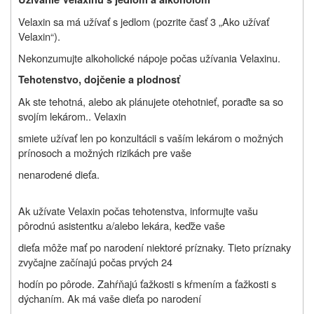
Velaxin sa má užívať s jedlom (pozrite časť 3 „Ako užívať
Velaxin“).
Nekonzumujte alkoholické nápoje počas užívania Velaxinu.
Tehotenstvo, dojčenie a plodnosť
Ak ste tehotná, alebo ak plánujete otehotnieť, poraďte sa so
svojím lekárom.. Velaxin
smiete užívať len po konzultácii s vaším lekárom o možných
prínosoch a možných rizikách pre vaše
nenarodené dieťa.
Ak užívate Velaxin počas tehotenstva, informujte vašu
pôrodnú asistentku a/alebo lekára, keďže vaše
dieťa môže mať po narodení niektoré príznaky. Tieto príznaky
zvyčajne začínajú počas prvých 24
hodín po pôrode. Zahŕňajú ťažkosti s kŕmením a ťažkosti s
dýchaním. Ak má vaše dieťa po narodení