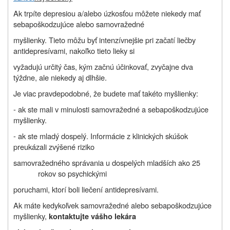
Ak trpíte depresiou a/alebo úzkosťou môžete niekedy mať
sebapoškodzujúce alebo samovražedné
myšlienky. Tieto môžu byť intenzívnejšie pri začatí liečby
antidepresívami, nakoľko tieto lieky si
vyžadujú určitý čas, kým začnú účinkovať, zvyčajne dva
týždne, ale niekedy aj dlhšie.
Je viac pravdepodobné, že budete mať takéto myšlienky:
- ak ste mali v minulosti samovražedné a sebapoškodzujúce
myšlienky.
- ak ste mladý dospelý. Informácie z klinických skúšok
preukázali zvýšené riziko
samovražedného správania u dospelých mladších ako 25
rokov so psychickými
poruchami, ktorí boli liečení antidepresívami.
Ak máte kedykoľvek samovražedné alebo sebapoškodzujúce
myšlienky,
kontaktujte vášho lekára