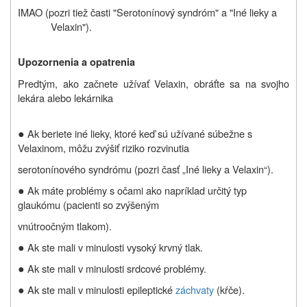
IMAO (pozri tiež časti "Serotonínový syndróm" a "Iné lieky a
Velaxin").
Upozornenia a opatrenia
Predtým, ako začnete užívať Velaxin, obráťte sa na svojho
lekára alebo lekárnika
●
Ak beriete iné lieky, ktoré keď sú užívané súbežne s
Velaxinom, môžu zvýšiť riziko rozvinutia
serotonínového syndrómu (pozri časť „Iné lieky a Velaxin“).
●
Ak máte problémy s očami ako napríklad určitý typ
glaukómu (pacienti so zvýšeným
vnútroočným tlakom).
●
Ak ste mali v minulosti vysoký krvný tlak.
●
Ak ste mali v minulosti srdcové problémy.
●
Ak ste mali v minulosti epileptické
záchvaty
(kŕče).