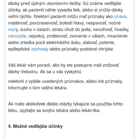
dávky pred úplným ukončením liečby. Sú známe vedľajšie
účinky, ak pacienti náhle vysadia liek, alebo si znížia dávky
veľmi rýchlo. Niektorí pacienti môžu mať príznaky ako
únava
,
malátnosť, povznesenosť, bolesti hlavy, nespavosť, nočné
mor
y, sucho v ústach, stratu chuti do jedla, nevoľnosť, hnačky,
nervozita
, nepokoj, zmätenosť, zvonenie v ušiach, mravčenie
alebo zriedka pocit elektrického šoku, slabosť, potenie,
eplileptické
záchvaty
alebo príznaky podobné chrípke.
Váš lekár vám poradí, ako by ste postupne mali znižovať
dávky Velaxinu. Ak sa u vás vyskytnú
niektoré z vyššie uvedených príznakov, alebo iné príznaky,
informujte o tom vášho lekára.
Ak máte akékoľvek ďalšie otázky týkajúce sa použitia tohto
lieku, opýtajte sa svojho lekára alebo lekárnika.
4. Možné vedľajšie účinky