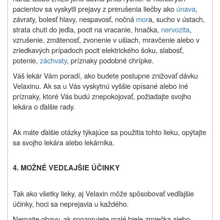
pacientov sa vyskytli prejavy z prerušenia liečby ako
únava
,
závraty, bolesť hlavy, nespavosť, nočná
mor
a, sucho v ústach,
strata chuti do jedla, pocit na vracanie, hnačka,
nervozita
,
vzrušenie, zmätenosť, zvonenie v ušiach, mravčenie alebo v
zriedkavých prípadoch pocit elektrického šoku, slabosť,
potenie,
záchvaty
, príznaky podobné chrípke.
Váš lekár Vám poradí, ako budete postupne znižovať dávku
Velaxinu. Ak sa u Vás vyskytnú vyššie opísané alebo iné
príznaky, ktoré Vás budú znepokojovať, požiadajte svojho
lekára o ďalšie rady.
Ak máte ďalšie otázky týkajúce sa použitia tohto lieku, opýtajte
sa svojho lekára alebo lekárnika.
4. MOŽNÉ VEDĽAJŠIE ÚČINKY
Tak ako všetky lieky, aj Velaxin môže spôsobovať vedľajšie
účinky, hoci sa neprejavia u každého.
Nemajte obavy, ak spozorujete malé biele zrniečka alebo