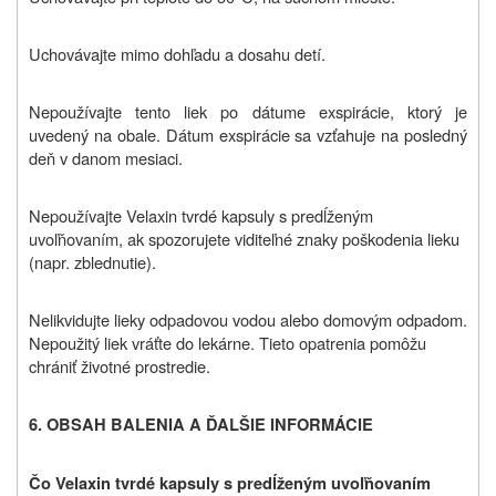
Uchovávajte mimo dohľadu a dosahu detí.
Nepoužívajte tento liek po dátume exspirácie, ktorý je
uvedený na obale. Dátum exspirácie sa vzťahuje na posledný
deň v danom mesiaci.
Nepoužívajte Velaxin tvrdé kapsuly s predĺženým
uvoľňovaním, ak spozorujete viditeľné znaky poškodenia lieku
(napr. zblednutie).
Nelikvidujte lieky odpadovou vodou alebo domovým odpadom.
Nepoužitý liek vráťte do lekárne. Tieto opatrenia pomôžu
chrániť životné prostredie.
6. OBSAH BALENIA A ĎALŠIE INFORMÁCIE
Čo Velaxin
tvrdé kapsuly s predĺženým uvoľňovaním