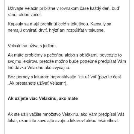
Užívajte Velaxin približne v rovnakom čase každý deň, buď
ráno, alebo večer.
Kapsuly sa majú prehltnúť celé s tekutinou. Kapsuly sa
nemajú otvárať, drviť, hrýzť ani rozpúšťať v tekutine.
Velaxin sa užíva s jedlom.
Ak máte problémy s pečeňou alebo s obličkami, povedzte to
svojmu lekárovi, pretože možno bude potrebné predpísať Vám
inú dávku Velaxinu ako zvyčajnú.
Bez porady s lekárom neprestávajte liek užívať (pozrite časť
„Ak prestanete užívať Velaxin“).
Ak užijete viac Velaxinu, ako máte
Ak ste užili väčšie množstvo Velaxinu, ako Vám predpísal Váš
lekár, okamžite zavolajte svojmu lekárovi alebo lekárnikovi.