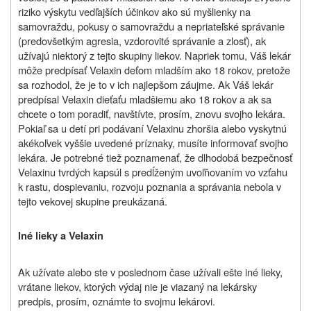
riziko výskytu vedľajších účinkov ako sú myšlienky na
samovraždu, pokusy o samovraždu a nepriateľské správanie
(predovšetkým agresia, vzdorovité správanie a zlosť), ak
užívajú niektorý z tejto skupiny liekov. Napriek tomu, Váš lekár
môže predpísať Velaxin deťom mladším ako 18 rokov, pretože
sa rozhodol, že je to v ich najlepšom záujme. Ak Váš lekár
predpísal Velaxin dieťaťu mladšiemu ako 18 rokov a ak sa
chcete o tom poradiť, navštívte, prosím, znovu svojho lekára.
Pokiaľ sa u detí pri podávaní Velaxinu zhoršia alebo vyskytnú
akékoľvek vyššie uvedené príznaky, musíte informovať svojho
lekára. Je potrebné tiež poznamenať, že dlhodobá bezpečnosť
Velaxinu tvrdých kapsúl s predĺženým uvoľňovaním vo vzťahu
k rastu, dospievaniu, rozvoju poznania a správania nebola v
tejto vekovej skupine preukázaná.
Iné lieky a Velaxin
Ak užívate alebo ste v poslednom čase užívali ešte iné lieky,
vrátane liekov, ktorých výdaj nie je viazaný na lekársky
predpis, prosím, oznámte to svojmu lekárovi.