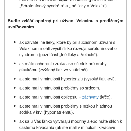
„Sérotonínový syndróm“ a „Iné lieky a Velaxin“).
Buďte zvlášť opatrný pri užívaní Velaxinu s predĺženým
uvoľňovaním
ak užívate iné lieky, ktoré by pri súčasnom užívaní s
Velaxinom mohli zvýšiť riziko rozvoja sérotonínového
syndrómu (pozri časť „Iné lieky a Velaxin“).
ak máte ochorenie zraku ako sú niektoré druhy
glaukómu (zvýšený tlak vo vnútri očí).
ak ste mali v minulosti hypertenziu (vysoký tlak krvi).
ak ste mali v minulosti problémy so srdcom.
ak ste mali v minulosti epilepsiu –
záchvaty
(kŕče).
ak ste mali v minulosti problémy s nízkou hladinou
sodíka v krvi (hyponátriémiu).
ak sa u Vás ľahko vytvárajú modriny alebo máte sklon k
častému krvácaniu (ak ste mali v minulosti krvácavé