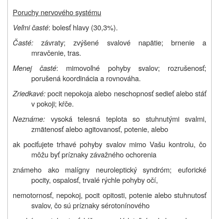
Poruchy nervového systému
Veľmi časté
: bolesť hlavy (30,3%).
Časté:
závraty; zvýšené svalové napätie; brnenie a
mravčenie, tras.
Menej časté
: mimovoľné pohyby svalov; rozrušenosť;
porušená koordinácia a rovnováha.
Zriedkavé:
pocit nepokoja alebo neschopnosť sedieť alebo stáť
v pokoji; kŕče.
Neznáme:
vysoká telesná teplota so stuhnutými svalmi,
zmätenosť alebo agitovanosť, potenie, alebo
ak pociťujete trhavé pohyby svalov mimo Vašu kontrolu, čo
môžu byť príznaky závažného ochorenia
známeho ako malígny neuroleptický syndróm; euforické
pocity, ospalosť, trvalé rýchle pohyby očí,
nemotornosť, nepokoj, pocit opitosti, potenie alebo stuhnutosť
svalov, čo sú príznaky sérotonínového