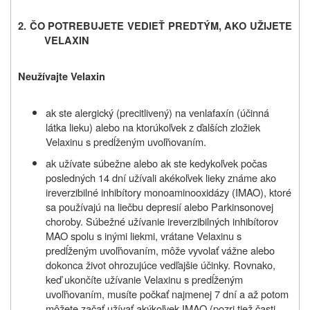
2. ČO POTREBUJETE VEDIEŤ PREDTÝM, AKO UŽIJETE
VELAXIN
Neužívajte Velaxin
ak ste alergický (precitlivený) na venlafaxín (účinná
látka lieku) alebo na ktorúkoľvek z ďalších zložiek
Velaxinu s predĺženým uvoľňovaním.
ak užívate súbežne alebo ak ste kedykoľvek počas
posledných 14 dní užívali akékoľvek lieky známe ako
ireverzibilné inhibítory monoaminooxidázy (IMAO), ktoré
sa používajú na liečbu depresií alebo Parkinsonovej
choroby. Súbežné užívanie ireverzibilných inhibítorov
MAO spolu s inými liekmi, vrátane Velaxinu s
predĺženým uvoľňovaním, môže vyvolať vážne alebo
dokonca život ohrozujúce vedľajšie účinky. Rovnako,
keď ukončíte užívanie Velaxinu s predĺženým
uvoľňovaním, musíte počkať najmenej 7 dní a až potom
môžete začať užívať akýkoľvek IMAO (pozri tiež časti