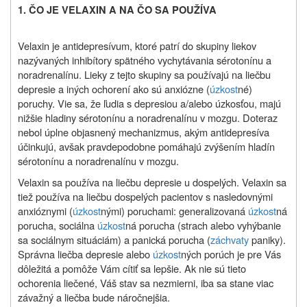
1. ČO JE VELAXIN A NA ČO SA POUŽÍVA
Velaxin je antidepresívum, ktoré patrí do skupiny liekov
nazývaných inhibítory spätného vychytávania sérotonínu a
noradrenalínu. Lieky z tejto skupiny sa používajú na liečbu
depresie a iných ochorení ako sú anxiózne (
úzkost
né)
poruchy. Vie sa, že ľudia s depresiou a/alebo úzkosťou, majú
nižšie hladiny sérotonínu a noradrenalínu v mozgu. Doteraz
nebol úplne objasnený mechanizmus, akým antidepresíva
účinkujú, avšak pravdepodobne pomáhajú zvýšením hladín
sérotonínu a noradrenalínu v mozgu.
Velaxin sa používa na liečbu depresie u dospelých. Velaxin sa
tiež používa na liečbu dospelých pacientov s nasledovnými
anxióznymi (
úzkost
nými) poruchami: generalizovaná
úzkost
ná
porucha, sociálna
úzkost
ná porucha (strach alebo vyhýbanie
sa sociálnym situáciám) a panická porucha (
záchvaty
paniky).
Správna liečba depresie alebo
úzkost
ných porúch je pre Vás
dôležitá a pomôže Vám cítiť sa lepšie. Ak nie sú tieto
ochorenia liečené, Váš stav sa nezmierni, iba sa stane viac
závažný a liečba bude náročnejšia.