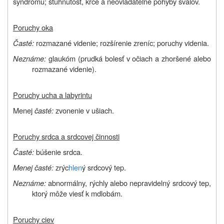
syndrómu; stuhnutosť, kŕče a neovládateľné pohyby svalov.
Poruchy oka
Časté:
rozmazané videnie; rozšírenie zreníc; poruchy videnia.
Neznáme:
glaukóm (prudká bolesť v očiach a zhoršené alebo
rozmazané videnie).
Poruchy ucha a labyrintu
Menej
časté:
zvonenie v ušiach.
Poruchy srdca a srdcovej činnosti
Časté:
búšenie srdca.
Menej časté:
zrýc
hlen
ý srdcový tep.
Neznáme:
abnormálny, rýchly alebo nepravidelný srdcový tep,
ktorý môže viesť k mdlobám.
Poruchy ciev