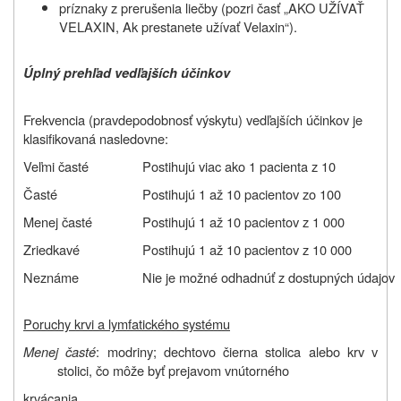
príznaky z prerušenia liečby (pozri časť
„
AKO UŽÍVAŤ
VELAXIN,
Ak prestanete užívať Velaxin
“).
Úplný prehľad vedľajších účinkov
Frekvencia (pravdepodobnosť výskytu) vedľajších účinkov je
klasifikovaná nasledovne:
Veľmi časté
Postihujú viac ako 1 pacienta z 10
Časté
Postihujú 1 až 10 pacientov zo 100
Menej časté
Postihujú 1 až 10 pacientov z 1 000
Zriedkavé
Postihujú 1 až 10 pacientov z 10 000
Neznáme
Nie je možné odhadnúť z dostupných údajov
Poruchy krvi a lymfatického systému
Menej časté
: modriny; dechtovo čierna stolica alebo krv v
stolici, čo môže byť prejavom vnútorného
krvácania.