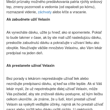
Medzi príznaky možného predávkovania patria rýchly srdcový
tep, zmeny pozornosti a vedomia (od ospalosti po kómu),
rozmazané videnie,
záchvaty
alebo kŕče a vracanie.
Ak zabudnete užiť Velaxin
Ak vynecháte dávku, užite ju hneď, ako si spomeniete. Pokiaľ
to bude takmer v čase, ak by ste mali užiť nasledujúcu dávku,
preskočte zabudnutú dávku a pokračujte v užívaní lieku ako
obvykle. Neužívajte väčšie množstvo Velaxinu, ako Vám lekár
predpísal na jeden deň.
Ak prestanete užívať Velaxin
Bez porady s lekárom neprestávajte užívať liek alebo
neznižujte predpísanú dávku, aj keď sa cítite lepšie. Ak si Váš
lekár myslí, že už nepotrebujete ďalej užívať Velaxin, môže
Vás požiadať, aby ste znižovali dávku postupne, až kým liečbu
celkom ukončíte. Je známe, že u ľudí, ktorí prestali užívať
Velaxin sa vyskytli vedľajšie účinky, najmä ak ho prestali užívať
naraz alebo znížili jeho dávku príliš rýchlo. U niektorých