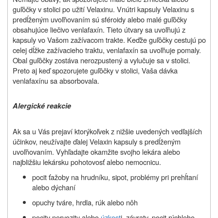
guľôčky v stolici po užití Velaxinu. Vnútri kapsuly Velaxinu s
predĺženým uvoľňovaním sú sféroidy alebo malé guľôčky
obsahujúce liečivo venlafaxín. Tieto útvary sa uvoľňujú z
kapsuly vo Vašom zažívacom trakte. Keďže guľôčky cestujú po
celej dĺžke zažívacieho traktu, venlafaxín sa uvoľňuje pomaly.
Obal guľôčky zostáva nerozpustený a vylučuje sa v stolici.
Preto aj keď spozorujete guľôčky v stolici, Vaša dávka
venlafaxínu sa absorbovala.
Alergické reakcie
Ak sa u Vás prejaví ktorýkoľvek z nižšie uvedených vedľajších
účinkov, neužívajte ďalej Velaxin kapsuly s predĺženým
uvoľňovaním. Vyhľadajte okamžite svojho lekára alebo
najbližšiu lekársku pohotovosť alebo nemocnicu.
pocit ťažoby na hrudníku, sipot, problémy pri prehĺtaní
alebo dýchaní
opuchy tváre, hrdla, rúk alebo nôh
pocity nervozity alebo
úzkost
i, závraty, pocit rýchleho