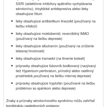
SSRI (selektívne inhibítory spätného vychytávania
sérotonínu), tricyklické antidepresíva alebo lieky
obsahujúce lítium
lieky obsahujúce antibiotikum linezolid (používaný na
liečbu infekcií)
lieky obsahujúce moklobemid, reverzibilný IMAO
(používaný na liečbu depresie)
lieky obsahujúce sibutramín (používaný na zníženie
telesnej hmotnosti)
lieky obsahujúce tramadol (na tlmenie bolesti)
prípravky obsahujúce ľubovník bodkovaný (nazývaný
tiež
Hypericum perforatum
, prírodný alebo rastlinný
prostriedok používaný na liečbu miernej depresie)
prípravky obsahujúce tryptofán (používané na liečbu
problémov so spánkom alebo depresie)
Znaky a príznaky sérotonínového syndrómu môžu zahŕňať
kombináciu nasledovných prejavov: