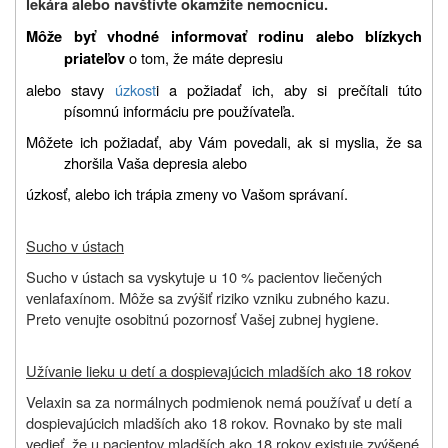
lekára alebo navštívte okamžite nemocnicu.
Môže byť vhodné informovať rodinu alebo blízkych
o tom, že máte depresiu
priateľov
alebo stavy
úzkost
i a požiadať ich, aby si prečítali túto
písomnú informáciu pre používateľa.
Môžete ich požiadať, aby Vám povedali, ak si myslia, že sa
zhoršila Vaša depresia alebo
úzkosť, alebo ich trápia zmeny vo Vašom správaní.
Sucho v ústach
Sucho v ústach sa vyskytuje u 10 % pacientov liečených
venlafaxínom. Môže sa zvýšiť riziko vzniku zubného kazu.
Preto venujte osobitnú pozornosť Vašej zubnej hygiene.
Užívanie lieku u detí a dospievajúcich mladších ako 18 rokov
Velaxin sa za normálnych podmienok nemá používať u detí a
dospievajúcich mladších ako 18 rokov. Rovnako by ste mali
vedieť, že u pacientov mladších ako 18 rokov existuje zvýšené