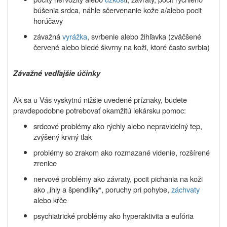
búšenia srdca, náhle sčervenanie kože a/alebo pocit
horúčavy
závažná
vyrážka
, svrbenie alebo
žihľavka (zväčšené
červené alebo bledé škvrny na koži, ktoré často svrbia)
Závažné vedľajšie účinky
Ak sa u Vás vyskytnú nižšie uvedené príznaky, budete
pravdepodobne potrebovať okamžitú lekársku pomoc:
srdcové problémy ako rýchly alebo nepravidelný tep,
zvýšený krvný tlak
problémy so zrakom ako rozmazané videnie, rozšírené
zrenice
nervové problémy ako závraty, pocit pichania na koži
ako „ihly a špendlíky“, poruchy pri pohybe,
záchvaty
alebo kŕče
psychiatrické problémy ako hyperaktivita a eufória