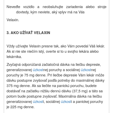
Neveďte vozidlo a neobsluhujte zariadenia alebo stroje
dovtedy, kým neviete, aký vplyv má na Vás
Velaxin.
3. AKO UŽÍVAŤ VELAXIN
Vždy užívajte Velaxin presne tak, ako Vám povedal Váš lekár.
Ak si nie ste niečím istý, overte si to u svojho lekára alebo
lekárnika.
Zvyčajná odporúčaná začiatočná dávka na liečbu depresie,
generalizovanej
úzkost
nej poruchy a sociálnej
úzkost
nej
poruchy je 75 mg denne. Pri liečbe depresie Vám lekár môže
dávku postupne zvyšovať podľa potreby do maximálnej dávky
375 mg denne. Ak sa liečite na panickú poruchu, budete
dostávať na začiatku nižšiu dennú dávku (37,5 mg) a táto sa
potom bude postupne zvyšovať. Maximálna dávka na liečbu
generalizovanej
úzkost
i, sociálnej
úzkost
i a panickej poruchy
je 225 mg denne.