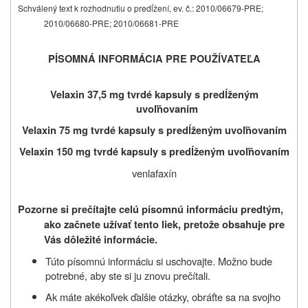
Schválený text k rozhodnutiu o predĺžení, ev. č.: 2010/06679-PRE;
2010/06680-PRE; 2010/06681-PRE
PÍSOMNÁ INFORMÁCIA PRE POUŽÍVATEĽA
Velaxin 37,5 mg tvrdé kapsuly s predĺženým
uvoľňovaním
Velaxin 75 mg tvrdé kapsuly s predĺženým uvoľňovaním
Velaxin 150 mg tvrdé kapsuly s predĺženým uvoľňovaním
venlafaxín
Pozorne si prečítajte celú písomnú informáciu predtým,
ako začnete užívať
tento liek, pretože obsahuje pre
Vás dôležité informácie.
Túto písomnú informáciu si uschovajte. Možno bude
potrebné, aby ste si ju znovu prečítali.
Ak máte akékoľvek ďalšie otázky, obráťte sa na svojho