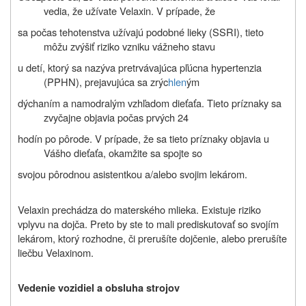
vedia, že užívate Velaxin. V prípade, že
sa počas tehotenstva užívajú podobné lieky (SSRI), tieto
môžu zvýšiť riziko vzniku vážneho stavu
u detí, ktorý sa nazýva pretrvávajúca pľúcna hypertenzia
(PPHN), prejavujúca sa zrýc
hlen
ým
dýchaním a namodralým vzhľadom dieťaťa. Tieto príznaky sa
zvyčajne objavia počas prvých 24
hodín po pôrode. V prípade, že sa tieto príznaky objavia u
Vášho dieťaťa, okamžite sa spojte so
svojou pôrodnou asistentkou a/alebo svojim lekárom.
Velaxin prechádza do materského mlieka. Existuje riziko
vplyvu na dojča. Preto by ste to mali prediskutovať so svojím
lekárom, ktorý rozhodne, či prerušíte dojčenie, alebo prerušíte
liečbu Velaxinom.
Vedenie vozidiel a obsluha strojov