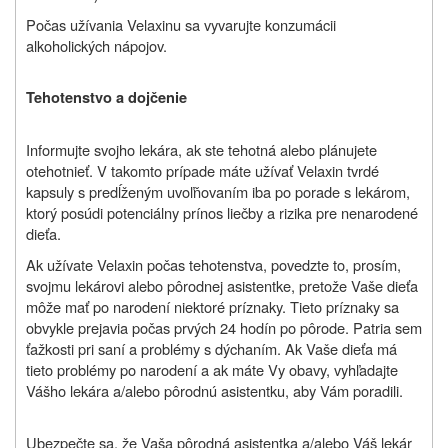
Počas užívania Velaxinu sa vyvarujte konzumácii
alkoholických nápojov.
Tehotenstvo a dojčenie
Informujte svojho lekára, ak ste tehotná alebo plánujete
otehotnieť. V takomto prípade máte užívať Velaxin tvrdé
kapsuly s predĺženým uvoľňovaním iba po porade s lekárom,
ktorý posúdi potenciálny prínos liečby a rizika pre nenarodené
dieťa.
Ak užívate Velaxin počas tehotenstva, povedzte to, prosím,
svojmu lekárovi alebo pôrodnej asistentke, pretože Vaše dieťa
môže mať po narodení niektoré príznaky. Tieto príznaky sa
obvykle prejavia počas prvých 24 hodín po pôrode. Patria sem
ťažkosti pri saní a problémy s dýchaním. Ak Vaše dieťa má
tieto problémy po narodení a ak máte Vy obavy, vyhľadajte
Vášho lekára a/alebo pôrodnú asistentku, aby Vám poradili.
Ubezpečte sa, že Vaša pôrodná asistentka a/alebo Váš lekár