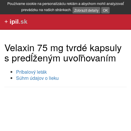
Používame cookie na personalizáciu reklám a abychom mohli analyzovať
prevádzku na našich stránkach.
Zobrazit detaily
OK
+
ipil
.sk
Velaxin 75 mg tvrdé kapsuly
s predĺženým uvoľňovaním
Príbalový leták
Súhrn údajov o lieku