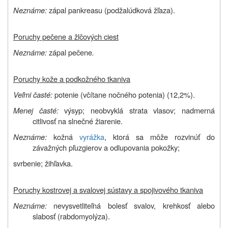
Neznáme:
zápal pankreasu (podžalúdková žľaza).
Poruchy pečene a žlčových ciest
Neznáme:
zápal pečene
.
Poruchy kože a podkožného tkaniva
Veľmi časté:
potenie (včítane nočného potenia) (12,2%).
Menej časté:
výsyp; neobvyklá strata vlasov; nadmerná
citlivosť na slnečné žiarenie.
Neznáme:
kožná
vyrážka
, ktorá sa môže rozvinúť do
závažných pľuzgierov a odlupovania pokožky;
svrbenie; žihľavka.
Poruchy kostrovej a svalovej sústavy a spojivového tkaniva
Neznáme:
nevysvetliteľná bolesť svalov, krehkosť alebo
slabosť (rabdomyolýza).