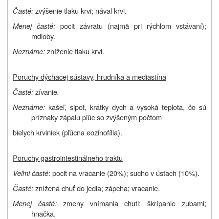
Časté:
zvýšenie tlaku krvi; nával krvi.
Menej časté:
pocit závratu (najmä pri rýchlom vstávaní);
mdloby.
Neznáme:
zníženie tlaku krvi.
Poruchy dýchacej sústavy, hrudníka a mediastína
Časté:
zívanie
.
Neznáme:
kašeľ, sipot, krátky dych a vysoká teplota, čo sú
príznaky zápalu pľúc so zvýšeným počtom
bielych krviniek (pľúcna eozinofília).
Poruchy gastrointestinálneho traktu
Veľmi
časté
: pocit na vracanie (20%); sucho v ústach (10%).
Časté:
znížená chuť do jedla; zápcha; vracanie.
Menej časté:
zmeny vnímania chuti; škrípanie zubami;
hnačka.