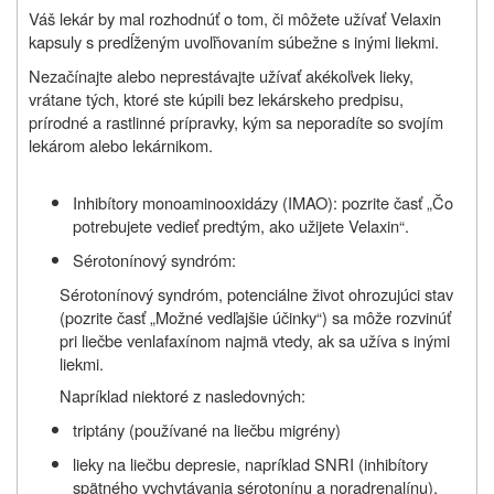
Váš lekár by mal rozhodnúť o tom, či môžete užívať Velaxin
kapsuly s predĺženým uvoľňovaním súbežne s inými liekmi.
Nezačínajte alebo neprestávajte užívať akékoľvek lieky,
vrátane tých, ktoré ste kúpili bez lekárskeho predpisu,
prírodné a rastlinné prípravky, kým sa neporadíte so svojím
lekárom alebo lekárnikom.
Inhibítory monoaminooxidázy (IMAO): pozrite časť „Čo
potrebujete vedieť predtým
, ako užijete Velaxin“.
Sérotonínový syndróm:
Sérotonínový syndróm, potenciálne život ohrozujúci stav
(pozrite časť „
Možné vedľajšie účinky“
) sa môže rozvinúť
pri liečbe venlafaxínom najmä vtedy, ak sa užíva s inými
liekmi.
Napríklad niektoré z nasledovných:
triptány (používané na liečbu migrény)
lieky na liečbu depresie, napríklad SNRI (inhibítory
spätného vychytávania sérotonínu a noradrenalínu),