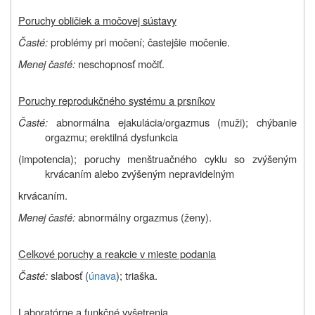
Poruchy obličiek a močovej sústavy
Časté:
problémy pri močení; častejšie močenie.
Menej časté:
neschopnosť močiť.
Poruchy reprodukčného systému a prsníkov
Časté:
abnormálna ejakulácia/orgazmus (muži); chýbanie
orgazmu; erektilná dysfunkcia
(impotencia); poruchy menštruačného cyklu so zvýšeným
krvácaním alebo zvýšeným nepravidelným
krvácaním.
Menej časté:
abnormálny orgazmus (ženy).
Celkové poruchy a reakcie v mieste podania
Časté:
slabosť (
únava
); triaška.
Laboratórne a funkčné vyšetrenia