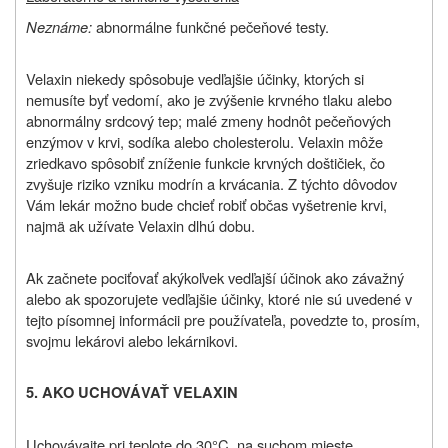
Neznáme:
abnormálne funkčné pečeňové testy.
Velaxin niekedy spôsobuje vedľajšie účinky, ktorých si
nemusíte byť vedomí, ako je zvýšenie krvného tlaku alebo
abnormálny srdcový tep; malé zmeny hodnôt pečeňových
enzýmov v krvi, sodíka alebo cholesterolu. Velaxin môže
zriedkavo spôsobiť zníženie funkcie krvných doštičiek, čo
zvyšuje riziko vzniku modrín a krvácania. Z týchto dôvodov
Vám lekár možno bude chcieť robiť občas vyšetrenie krvi,
najmä ak užívate Velaxin dlhú dobu.
Ak začnete pociťovať akýkoľvek vedľajší účinok ako závažný
alebo ak spozorujete vedľajšie účinky, ktoré nie sú uvedené v
tejto písomnej informácii pre používateľa, povedzte to, prosím,
svojmu lekárovi alebo lekárnikovi.
5. AKO UCHOVÁVAŤ VELAXIN
Uchovávajte pri teplote do 30°C, na suchom mieste.