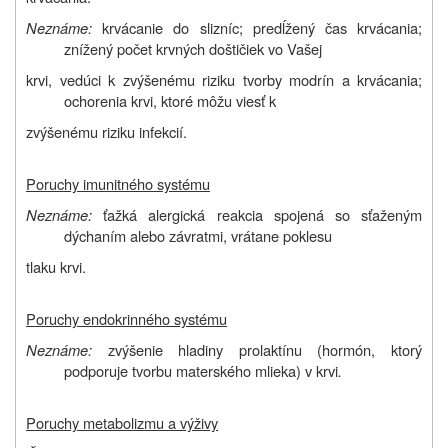
Neznáme:
krvácanie do slizníc; predĺžený čas krvácania;
znížený počet krvných doštičiek vo Vašej
krvi, vedúci k zvýšenému riziku tvorby modrín a krvácania;
ochorenia krvi, ktoré môžu viesť k
zvýšenému riziku infekcií.
Poruchy imunitného systému
Neznáme:
ťažká alergická reakcia spojená so sťaženým
dýchaním alebo závratmi, vrátane poklesu
tlaku krvi.
Poruchy endokrinného systému
Neznáme:
zvýšenie hladiny prolaktínu (hormón, ktorý
podporuje tvorbu materského mlieka) v krvi
.
Poruchy metabolizmu a výživy