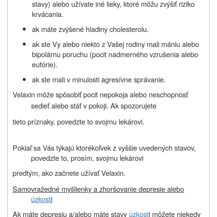
stavy) alebo užívate iné lieky, ktoré môžu zvýšiť riziko
krvácania.
ak máte zvýšené hladiny cholesterolu.
ak ste Vy alebo niekto z Vašej rodiny mali mániu alebo
bipolárnu poruchu (pocit nadmerného vzrušenia alebo
eufórie).
ak ste mali v minulosti agresívne správanie.
Velaxin môže spôsobiť pocit nepokoja alebo neschopnosť
sedieť alebo stáť v pokoji. Ak spozorujete
tieto príznaky, povedzte to svojmu lekárovi.
Pokiaľ sa Vás týkajú ktorékoľvek z vyššie uvedených stavov,
povedzte to, prosím, svojmu lekárovi
predtým, ako začnete užívať Velaxin.
Samovražedné myšlienky a zhoršovanie depresie alebo
úzkost
i
Ak máte depresiu a/alebo máte stavy
úzkost
i môžete niekedy