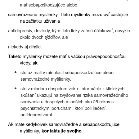
mať sebapoškodzujúce alebo
samovražedné myšlienky.
Tieto myšlienky môžu byť častejšie
na začiatku užívania
antidepresív, dovtedy, kým tieto lieky začnú účinkovať, obvykle
okolo dvoch týždňov, ale
niekedy aj dlhšie.
Takéto myšlienky môžete mať s väčšou pravdepodobnosťou
vtedy, ak:
ste už mali v minulosti sebapoškodzujúce alebo
samovražedné myšlienky.
ste v mladom dospelom veku. Informácie z klinických
skúšaní ukazujú na zvyšovanie rizika samovražedného
správania u dospelých mladších ako 25 rokov s
psychiatrickými poruchami, ktorí boli liečení
antidepresívami.
Ak máte kedykoľvek samovražedné a sebapoškodzujúce
myšlienky
, kontaktujte svojho