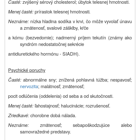
Časté:
zvýšený sérový cholesterol; úbytok telesnej hmotnosti.
Menej časté:
prírastok telesnej hmotnosti
.
Neznáme:
nízka hladina sodíka v krvi, čo môže vyvolať únavu
a zmätenosť, svalové zášklby, kŕče
a kómu (bezvedomie); nadmerný príjem tekutín (známy ako
syndróm nedostatočnej sekrécie
antidiuretického hormónu - SIADH).
Psychické poruchy
Časté:
abnormálne sny; znížená pohlavná túžba; nespavosť;
nervozita
; malátnosť; zmätenosť;
pocit odlúčenia (oddelenia) od seba a od skutočnosti.
Menej časté:
ľahostajnosť; halucinácie; rozrušenosť.
Zriedkavé:
chorobne dobá nálada.
Neznáme:
zmätenosť; sebapoškodzujúce alebo
samovražedné predstavy.