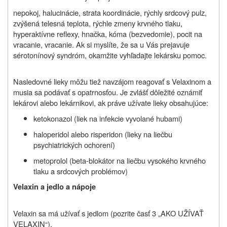
nepokoj, halucinácie, strata koordinácie, rýchly srdcový pulz,
zvýšená telesná teplota, rýchle zmeny krvného tlaku,
hyperaktívne reflexy, hnačka, kóma (bezvedomie), pocit na
vracanie, vracanie. Ak si myslíte, že sa u Vás prejavuje
sérotonínový syndróm, okamžite vyhľadajte lekársku pomoc.
Nasledovné lieky môžu tiež navzájom reagovať s Velaxinom a
musia sa podávať s opatrnosťou. Je zvlášť dôležité oznámiť
lekárovi alebo lekárnikovi, ak práve užívate lieky obsahujúce:
ketokonazol (liek na infekcie vyvolané hubami)
haloperidol alebo risperidon (lieky na liečbu
psychiatrických ochorení)
metoprolol (beta‑blokátor na liečbu vysokého krvného
tlaku a srdcových problémov)
Velaxin a jedlo a nápoje
Velaxin sa má užívať s jedlom (pozrite časť 3 „AKO UŽÍVAŤ
VELAXIN“).