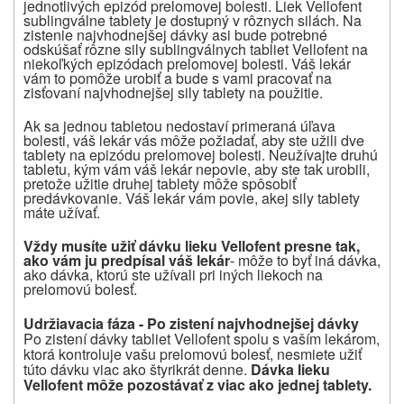
jednotlivých epizód prelomovej bolesti. Liek Vellofent
sublingválne tablety je dostupný v rôznych silách. Na
zistenie najvhodnejšej dávky asi bude potrebné
odskúšať rôzne sily sublingválnych tabliet Vellofent na
niekoľkých epizódach prelomovej bolesti. Váš lekár
vám to pomôže urobiť a bude s vami pracovať na
zisťovaní najvhodnejšej sily tablety na použitie.
Ak sa jednou tabletou nedostaví primeraná úľava
bolesti, váš lekár vás môže požiadať, aby ste užili dve
tablety na epizódu prelomovej bolesti. Neužívajte druhú
tabletu, kým vám váš lekár nepovie, aby ste tak urobili,
pretože užitie druhej tablety môže spôsobiť
predávkovanie. Váš lekár vám povie, akej sily tablety
máte užívať.
Vždy musíte užiť dávku lieku Vellofent presne tak,
ako vám ju predpísal váš lekár
- môže to byť iná dávka,
ako dávka, ktorú ste užívali pri iných liekoch na
prelomovú bolesť.
Udržiavacia fáza - Po zistení najvhodnejšej dávky
Po zistení dávky tabliet Vellofent spolu s vaším lekárom,
ktorá kontroluje vašu prelomovú bolesť, nesmiete užiť
túto dávku viac ako štyrikrát denne.
Dávka lieku
Vellofent môže pozostávať z viac ako jednej tablety.