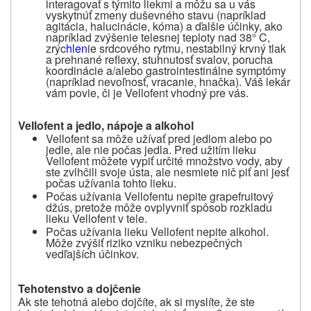
interagovať s týmito liekmi a môžu sa u vás
vyskytnúť zmeny duševného stavu (napríklad
agitácia, halucinácie, kóma) a ďalšie účinky, ako
napríklad zvýšenie telesnej teploty nad 38° C,
zrýc
hlen
ie srdcového rytmu, nestabilný krvný tlak
a prehnané reflexy, stuhnutosť svalov, porucha
koordinácie a/alebo gastrointestinálne symptómy
(napríklad nevoľnosť, vracanie, hnačka). Váš lekár
vám povie, či je Vellofent vhodný pre vás.
Vellofent a jedlo, nápoje a alkohol
Vellofent sa môže užívať pred jedlom alebo po
jedle, ale nie počas jedla. Pred užitím lieku
Vellofent môžete vypiť určité množstvo vody, aby
ste zvlhčili svoje ústa, ale nesmiete nič piť ani jesť
počas užívania tohto lieku.
Počas užívania Vellofentu nepite
grapefruitový
džús, pretože môže ovplyvniť spôsob rozkladu
lieku Vellofent v tele.
Počas užívania lieku Vellofent nepite alkohol.
Môže zvýšiť riziko vzniku nebezpečných
vedľajších účinkov.
Tehotenstvo a dojčenie
Ak ste tehotná alebo dojčíte, ak si myslíte, že ste