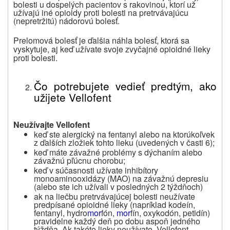
bolesti u dospelých pacientov s rakovinou, ktorí už
užívajú iné opioidy proti bolesti na pretrvávajúcu
(nepretržitú) nádorovú bolesť.
Prelomová bolesť je ďalšia náhla bolesť, ktorá sa
vyskytuje, aj keď užívate svoje zvyčajné opioidné lieky
proti bolesti.
Čo potrebujete vedieť predtým, ako
užijete Vellofent
Neužívajte Vellofent
keď ste alergický na fentanyl alebo na ktorúkoľvek
z ďalších zložiek tohto lieku (uvedených v časti 6);
keď máte závažné problémy s dýchaním alebo
závažnú pľúcnu chorobu;
keď v súčasnosti užívate inhibítory
monoaminooxidázy (MAO) na závažnú depresiu
(alebo ste ich užívali v posledných 2 týždňoch)
ak na liečbu pretrvávajúcej bolesti neužívate
predpísané opioidné lieky (napríklad kodeín,
fentanyl, hydro
mor
fón,
mor
fín, oxykodón, petidín)
pravidelne každý deň po dobu aspoň jedného
týždňa. Ak takéto lieky neužívate, Vellofent