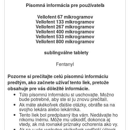
Písomná informácia pre používateľa
Vellofent 67 mikrogramov
Vellofent 133 mikrogramov
Vellofent 267 mikrogramov
Vellofent 400 mikrogramov
Vellofent 533 mikrogramov
Vellofent 800 mikrogramov
sublingválne tablety
Fentanyl
Pozorne si prečítajte celú písomnú informáciu
predtým, ako začnete užívať tento liek, pretože
obsahuje pre vás dôležité informácie.
Túto písomnú informáciu si uschovajte.
Možno
bude potrebné, aby ste si ju znovu prečítali.
Ak máte akékoľvek ďalšie otázky, obráťte sa na
svojho lekára alebo lekárnika.
Tento liek bol predpísaný iba vám.
Nedávajte ho
nikomu inému.
Môže mu uškodiť, dokonca aj
vtedy, ak má rovnaké príznaky ochorenia ako vy.
Ak sa u vás vyskytne akýkoľvek vedľajší účinok,