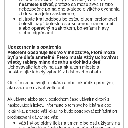
nesmiete užívať,
pretože sa môže zvýšiť riziko
nebezpečne pomalého a/alebo plytkého dýchania
či dokonca jeho zastavenie;
ak trpíte krátkodobou bolesťou okrem prelomovej
bolesti, napr. bolesťou spôsobenou zraneniami
alebo operačným zákrokom, bolesťami hlavy
alebo migrénami.
Upozornenia a opatrenia
Vellofent obsahuje liečivo v množstve, ktoré môže
byť pre dieťa smrteľné. Preto musia vždy uchovávať
všetky tablety mimo dosahu a dohľadu detí.
Uchovávajte tablety na uzamknutom mieste a
neskladujte tablety vybraté z blistrového obalu.
Obráťte sa na svojho lekára alebo lekárnika predtým,
ako začnete užívať Vellofent.
Ak užívate alebo ste v poslednom čase užívali niektorý z
nasledujúcich liekov, informujte o tom svojho lekára alebo
lekárnika, pretože váš lekár ho bude potrebovať zohľadniť pri
predpisovaní dávky pre vás:
váš iný opioidný liek na tlmenie bolesti užívaný na
pretrvávajúcu (celodennú) nádorovú bolesť ešte