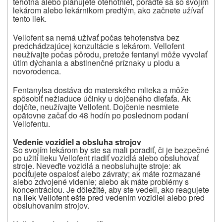
tehotná alebo plánujete otehotnieť, poraďte sa so svojím
lekárom alebo lekárnikom predtým, ako začnete užívať
tento liek.
Vellofent sa nemá užívať počas tehotenstva bez
predchádzajúcej konzultácie s lekárom. Vellofent
neužívajte počas pôrodu, pretože fentanyl môže vyvolať
útlm dýchania a abstinenčné príznaky u plodu a
novorodenca.
Fentanylsa dostáva do materského mlieka a môže
spôsobiť nežiaduce účinky u dojčeného dieťaťa. Ak
dojčíte, neužívajte Vellofent. Dojčenie nesmiete
opätovne začať do 48 hodín po poslednom podaní
Vellofentu.
Vedenie vozidiel a obsluha strojov
So svojím lekárom by ste sa mali poradiť, či je bezpečné
po užití lieku Vellofent riadiť vozidlá alebo obsluhovať
stroje. Neveďte vozidlá a neobsluhujte stroje: ak
pociťujete ospalosť alebo závraty; ak máte rozmazané
alebo zdvojené videnie; alebo ak máte problémy s
koncentráciou. Je dôležité, aby ste vedeli, ako reagujete
na liek Vellofent ešte pred vedením vozidiel alebo pred
obsluhovaním strojov.