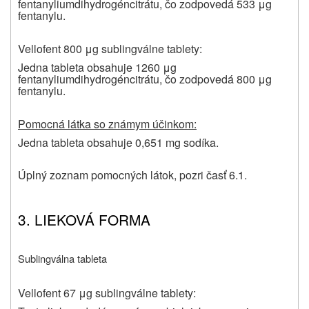
fentanyliumdihydrogéncitrátu, čo zodpovedá 533 μg
fentanylu.
Vellofent 800 μg sublingválne tablety:
Jedna tableta obsahuje 1260 μg
fentanyliumdihydrogéncitrátu, čo zodpovedá 800 μg
fentanylu.
Pomocná látka so známym účinkom:
Jedna tableta obsahuje 0,651 mg sodíka.
Úplný zoznam pomocných látok, pozri časť 6.1.
3.
LIEKOVÁ FORMA
Sublingválna tableta
Vellofent 67 μg sublingválne tablety: