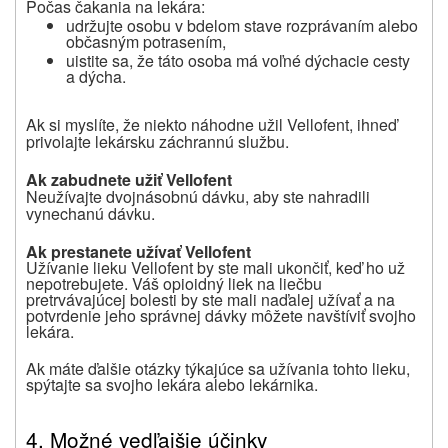
Počas čakania na lekára:
udržujte osobu v bdelom stave rozprávaním alebo
občasným potrasením,
uistite sa, že táto osoba má voľné dýchacie cesty
a dýcha.
Ak si myslíte, že niekto náhodne užil Vellofent, ihneď
privolajte lekársku záchrannú službu.
Ak zabudnete užiť Vellofent
Neužívajte dvojnásobnú dávku, aby ste nahradili
vynechanú dávku.
Ak prestanete užívať Vellofent
Užívanie lieku Vellofent by ste mali ukončiť, keď ho už
nepotrebujete. Váš opioidný liek na liečbu
pretrvávajúcej bolesti by ste mali naďalej užívať a na
potvrdenie jeho správnej dávky môžete navštíviť svojho
lekára.
Ak máte ďalšie otázky týkajúce sa užívania tohto lieku,
spýtajte sa svojho lekára alebo lekárnika.
4. Možné vedľajšie účinky