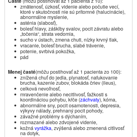
Časté
(môžu postihovať až 1 pacienta z 10):
zmätenosť, úzkosť, videnie alebo počutie vecí,
ktoré v skutočnosti nie sú prítomné (halucinácie),
abnormálne myslenie,
asténia (slabosť),
bolesť hlavy, zášklby svalov, pocit závratu alebo
„točenia“, strata vedomia,
sucho v ústach, zmena chuti, nízky krvný tlak,
vracanie, bolesť brucha, slabé trávenie,
potenie, svrbivá pokožka,
pád
Menej časté
(môžu postihovať až 1 pacienta zo 100):
znížená chuť do jedla, plynatosť, nafukovanie
brucha, kazenie zubov, blokáda čriev (ileus),
celková nevoľnosť,
mravenčenie alebo necitlivosť, ťažkosti s
koordináciou pohybu, kŕče (
záchvaty
), kóma,
abnormálne sny, pocit osamotenosti, depresia,
výkyvy nálady, prehnaný pocit pohody,
závažné problémy s dýchaním,
rozmazané alebo zdvojené videnie,
kožná
vyrážka
, zvýšená alebo zmenená citlivosť
na dotyk,