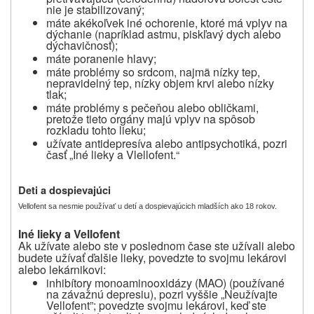
nie je stabilizovaný;
máte akékoľvek iné ochorenie, ktoré má vplyv na
dýchanie (napríklad astmu, piskľavý dych alebo
dýchavičnosť);
máte poranenie hlavy;
máte problémy so srdcom, najmä nízky tep,
nepravidelný tep, nízky objem krvi alebo nízky
tlak;
máte problémy s pečeňou alebo obličkami,
pretože tieto orgány majú vplyv na spôsob
rozkladu tohto lieku;
užívate antidepresíva alebo antipsychotiká, pozri
časť „Iné lieky a Vlellofent.“
Deti a dospievajúci
Vellofent sa nesmie používať u detí a dospievajúcich mladších ako 18 rokov.
Iné lieky a Vellofent
Ak užívate alebo ste v poslednom čase ste užívali alebo
budete užívať ďalšie lieky, povedzte to svojmu lekárovi
alebo lekárnikovi:
inhibítory monoaminooxidázy (MAO) (používané
na závažnú depresiu), pozri vyššie „Neužívajte
Vellofent”; povedzte svojmu lekárovi, keď ste