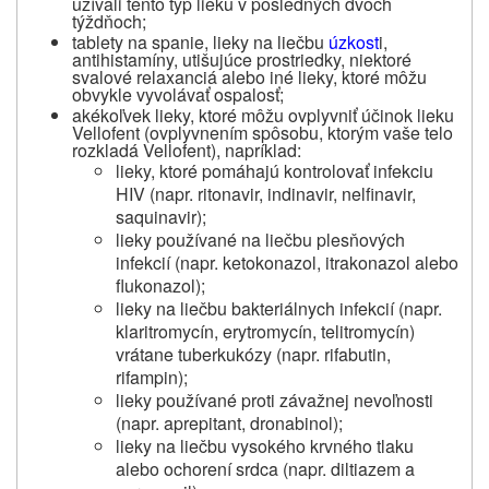
užívali tento typ lieku v posledných dvoch
týždňoch;
tablety na spanie, lieky na liečbu
úzkost
i,
antihistamíny, utišujúce prostriedky, niektoré
svalové relaxanciá alebo iné lieky, ktoré môžu
obvykle vyvolávať ospalosť;
akékoľvek lieky, ktoré môžu ovplyvniť účinok lieku
Vellofent (ovplyvnením spôsobu, ktorým vaše telo
rozkladá Vellofent), napríklad:
lieky, ktoré pomáhajú kontrolovať infekciu
HIV (napr. ritonavir, indinavir, nelfinavir,
saquinavir);
lieky používané na liečbu plesňových
infekcií (napr. ketokonazol, itrakonazol alebo
flukonazol);
lieky na liečbu bakteriálnych infekcií (napr.
klaritromycín, erytromycín, telitromycín)
vrátane tuberkukózy (napr. rifabutin,
rifampin);
lieky používané proti závažnej nevoľnosti
(napr. aprepitant, dronabinol);
lieky na liečbu vysokého krvného tlaku
alebo ochorení srdca (napr. diltiazem a