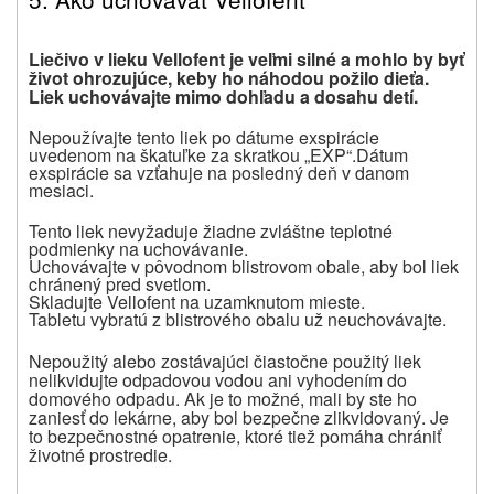
Liečivo v lieku Vellofent je veľmi silné a mohlo by byť
život ohrozujúce, keby ho náhodou požilo dieťa.
Liek uchovávajte mimo dohľadu a dosahu detí.
Nepoužívajte tento liek po dátume exspirácie
uvedenom na škatuľke za skratkou „EXP“.
Dátum
exspirácie sa vzťahuje na posledný deň v danom
mesiaci.
Tento liek nevyžaduje žiadne zvláštne teplotné
podmienky na uchovávanie.
Uchovávajte v pôvodnom blistrovom obale, aby bol liek
chránený pred svetlom.
Skladujte Vellofent na uzamknutom mieste.
Tabletu vybratú z blistrového obalu už neuchovávajte.
Nepoužitý alebo zostávajúci čiastočne použitý liek
nelikvidujte odpadovou vodou ani vyhodením do
domového odpadu.
Ak je to možné, mali by ste ho
zaniesť do lekárne, aby bol bezpečne zlikvidovaný.
Je
to bezpečnostné opatrenie, ktoré tiež pomáha chrániť
životné prostredie.