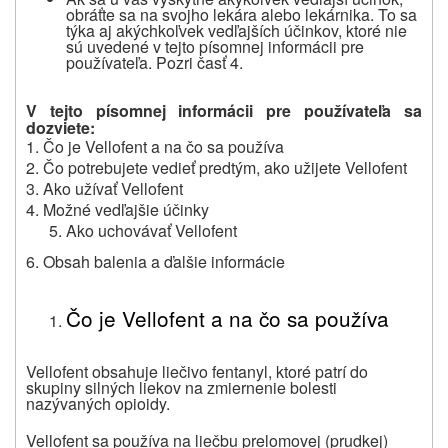
obráťte sa na svojho lekára alebo lekárnika.
To sa
týka aj akýchkoľvek vedľajších účinkov, ktoré nie
sú uvedené v tejto písomnej informácii pre
používateľa. Pozri časť 4.
V tejto písomnej informácii pre používateľa sa
dozviete:
1.
Čo je Vellofent a na čo sa používa
2.
Čo potrebujete vedieť predtým, ako užijete Vellofent
3.
Ako užívať Vellofent
4.
Možné vedľajšie účinky
Ako uchovávať Vellofent
6.
Obsah balenia a ďalšie informácie
Čo je Vellofent a na čo sa používa
Vellofent obsahuje liečivo fentanyl, ktoré patrí do
skupiny silných liekov na zmiernenie bolesti
nazývaných opioidy.
Vellofent sa používa na liečbu prelomovej (prudkej)