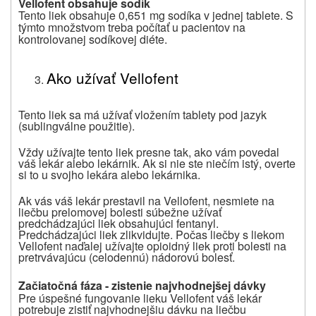
Vellofent obsahuje sodík
Tento liek obsahuje 0,651 mg sodíka v jednej tablete. S
týmto množstvom treba počítať u pacientov na
kontrolovanej sodíkovej diéte.
Ako užívať Vellofent
Tento liek sa má užívať vložením tablety pod jazyk
(sublingválne použitie).
Vždy užívajte tento liek presne tak, ako vám povedal
váš lekár alebo lekárnik. Ak si nie ste niečím istý, overte
si to u svojho lekára alebo lekárnika.
Ak vás váš lekár prestavil na Vellofent, nesmiete na
liečbu prelomovej bolesti súbežne užívať
predchádzajúci liek obsahujúci fentanyl.
Predchádzajúci liek zlikvidujte. Počas liečby s liekom
Vellofent naďalej užívajte opioidný liek proti bolesti na
pretrvávajúcu (celodennú) nádorovú bolesť.
Začiatočná fáza - zistenie najvhodnejšej dávky
Pre úspešné fungovanie lieku Vellofent váš lekár
potrebuje zistiť najvhodnejšiu dávku na liečbu