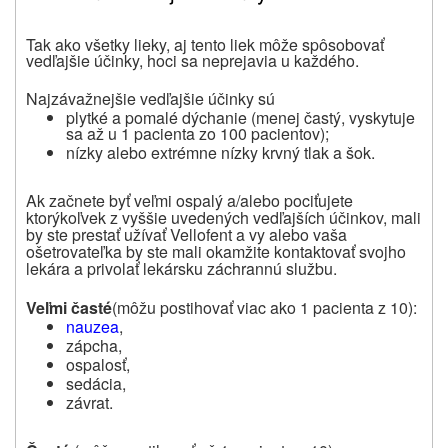
Tak ako všetky lieky, aj tento liek môže spôsobovať
vedľajšie účinky, hoci sa neprejavia u každého.
Najzávažnejšie vedľajšie účinky sú
plytké a pomalé dýchanie (menej častý, vyskytuje
sa až u 1 pacienta zo 100 pacientov);
nízky alebo extrémne nízky krvný tlak a šok.
Ak začnete byť veľmi ospalý a/alebo pociťujete
ktorýkoľvek z vyššie uvedených vedľajších účinkov, mali
by ste prestať užívať Vellofent a vy alebo vaša
ošetrovateľka by ste mali okamžite kontaktovať svojho
lekára a
privolať lekársku záchrannú službu.
Veľmi časté
(môžu postihovať viac ako 1 pacienta z 10):
nauzea
,
zápcha,
ospalosť,
sedácia,
závrat.