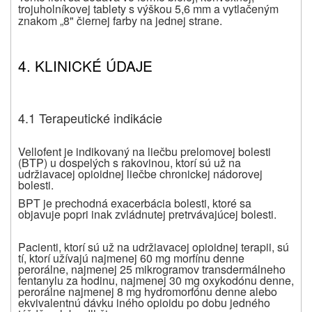
trojuholníkovej tablety s výškou 5,6 mm a vytlačeným
znakom „8" čiernej farby na jednej strane.
4.
KLINICKÉ ÚDAJE
4.1 Terapeutické indikácie
Vellofent je indikovaný na liečbu prelomovej bolesti
(BTP) u dospelých s rakovinou, ktorí sú už na
udržiavacej opioidnej liečbe chronickej nádorovej
bolesti.
BPT je prechodná exacerbácia bolesti, ktoré sa
objavuje popri inak zvládnutej pretrvávajúcej bolesti.
Pacienti, ktorí sú už na udržiavacej opioidnej terapii, sú
tí, ktorí užívajú najmenej 60 mg morfínu denne
perorálne, najmenej 25 mikrogramov transdermálneho
fentanylu za hodinu, najmenej 30 mg oxykodónu denne,
perorálne najmenej 8 mg hydromorfónu denne alebo
ekvivalentnú dávku iného opioidu po dobu jedného