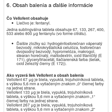
6. Obsah balenia a ďalšie informácie
Čo Vellofent obsahuje
Liečivo je: fentanyl.
Jedna sublingválna tableta obsahuje 67, 133, 267, 400,
533 alebo 800 μg fentanylu (vo forme citrátu).
Ďalšie zložky sú:
hydrogénfosforečnan vápenatý
bezvodý, mikrokryštalická celulóza, fosforečnan
dvojsodný bezvodý, hypromelóza, makrogol,
stearan horečnatý, maltodextrín, oxid titaničitý (E
171), glyceryltriacetát, tlačiarenská farba (šelak,
oxid železitý čierny (E 172)).
Ako vyzerá liek Vellofent a obsah balenia
Vellofent 67 μg je biela, vypuklá, trojuholníková tableta,
s výškou 5,6 mm a vytlačeným znakom „0“ čiernej farby
na jednej strane.
Vellofent 133 μg je biela, vypuklá, trojuholníková
tableta, s výškou 5,6 mm a vytlačeným znakom „1“
čiernej farby na jednej strane.
Vellofent 267 μg je biela, vypuklá, trojuholníková
tableta, s výškou 5,6 mm a vytlačeným znakom „2“