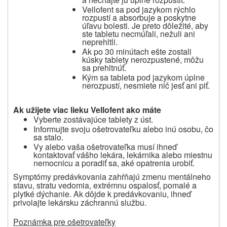
Vellofent sa pod jazykom rýchlo
rozpustí a absorbuje a poskytne
úľavu bolesti. Je preto dôležité, aby
ste tabletu necmúľali, nežuli ani
neprehltli.
Ak po 30 minútach ešte zostali
kúsky tablety nerozpustené, môžu
sa prehltnúť.
Kým sa tableta pod jazykom úplne
nerozpustí, nesmiete nič jesť ani piť.
Ak užijete viac lieku Vellofent ako máte
Vyberte zostávajúce tablety z úst.
Informujte svoju ošetrovateľku alebo inú osobu, čo
sa stalo.
Vy alebo vaša ošetrovateľka musí ihneď
kontaktovať vášho lekára, lekárnika alebo miestnu
nemocnicu a poradiť sa, aké opatrenia urobiť.
Symptómy predávkovania zahŕňajú zmenu mentálneho
stavu, stratu vedomia, extrémnu ospalosť, pomalé a
plytké dýchanie. Ak dôjde k predávkovaniu, ihneď
privolajte lekársku záchrannú službu.
Poznámka pre ošetrovateľky