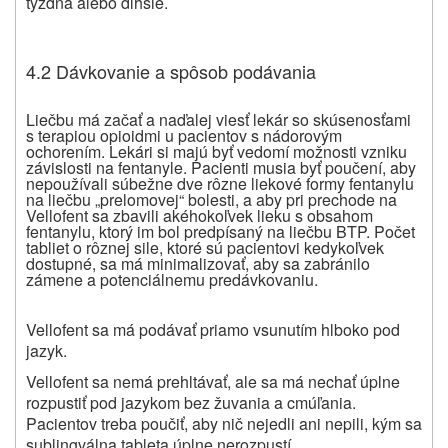
týždňa alebo dlhšie.
4.2 Dávkovanie a spôsob podávania
Liečbu má začať a naďalej viesť lekár so skúsenosťami
s terapiou opioidmi u pacientov s nádorovým
ochorením. Lekári si majú byť vedomí možnosti vzniku
závislosti na fentanyle. Pacienti musia byť poučení, aby
nepoužívali súbežne dve rôzne liekové formy fentanylu
na liečbu „prelomovej“ bolesti, a aby pri prechode na
Vellofent sa zbavili akéhokoľvek lieku s obsahom
fentanylu, ktorý im bol predpísaný na liečbu BTP. Počet
tabliet o rôznej sile, ktoré sú pacientovi kedykoľvek
dostupné, sa má minimalizovať, aby sa zabránilo
zámene a potenciálnemu predávkovaniu.
Vellofent sa má podávať priamo vsunutím hlboko pod
jazyk.
Vellofent sa nemá prehltávať, ale sa má nechať úplne
rozpustiť pod jazykom bez žuvania a cmúľania.
Pacientov treba poučiť, aby nič nejedli ani nepili, kým sa
sublingválna tableta úplne nerozpustí.