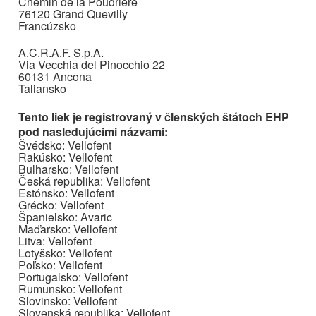
Chemin de la Poudrière
76120 Grand Quevilly
Francúzsko
A.C.R.A.F. S.p.A.
Via Vecchia del Pinocchio 22
60131 Ancona
Taliansko
Tento liek je registrovaný v členských štátoch EHP
pod nasledujúcimi názvami:
Švédsko: Vellofent
Rakúsko: Vellofent
Bulharsko: Vellofent
Česká republika: Vellofent
Estónsko: Vellofent
Grécko: Vellofent
Španielsko: Avaric
Maďarsko: Vellofent
Litva: Vellofent
Lotyšsko: Vellofent
Poľsko: Vellofent
Portugalsko: Vellofent
Rumunsko: Vellofent
Slovinsko: Vellofent
Slovenská republika: Vellofent