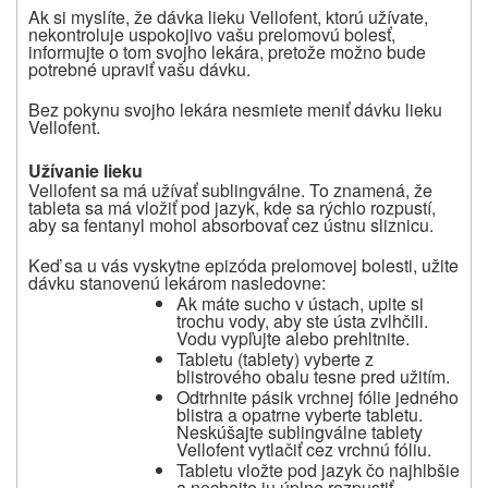
Ak si myslíte, že dávka lieku Vellofent, ktorú užívate,
nekontroluje uspokojivo vašu prelomovú bolesť,
informujte o tom svojho lekára, pretože možno bude
potrebné upraviť vašu dávku.
Bez pokynu svojho lekára nesmiete meniť dávku lieku
Vellofent.
Užívanie lieku
Vellofent sa má užívať sublingválne. To znamená, že
tableta sa má vložiť pod jazyk, kde sa rýchlo rozpustí,
aby sa fentanyl mohol absorbovať cez ústnu sliznicu.
Keď sa u vás vyskytne epizóda prelomovej bolesti, užite
dávku stanovenú lekárom nasledovne:
Ak máte sucho v ústach, upite si
trochu vody, aby ste ústa zvlhčili.
Vodu vypľujte alebo prehltnite.
Tabletu (tablety) vyberte z
blistrového obalu tesne pred užitím.
Odtrhnite pásik vrchnej fólie jedného
blistra a opatrne vyberte tabletu.
Neskúšajte sublingválne tablety
Vellofent vytlačiť cez vrchnú fóliu.
Tabletu vložte pod jazyk čo najhlbšie
a nechajte ju úplne rozpustiť.