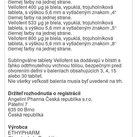
čiernej farby na jednej strane.
Vellofent 400 μg je biela, vypuklá, trojuholníková
tableta, s výškou 5,6 mm a vytlačeným znakom „4“
čiernej farby na jednej strane.
Vellofent 533 μg je biela, vypuklá, trojuholníková
tableta, s výškou 5,6 mm a vytlačeným znakom „5“
čiernej farby na jednej strane.
Vellofent 800 μg je biela, vypuklá, trojuholníková
tableta, s výškou 5,6 mm a vytlačeným znakom „8“
čiernej farby na jednej strane.
Sublingválne tablety Vellofent sa dodávajú v blistri s
ľahko odtrhnuteľnou vrchnou fóliou, bezpečným pred
otvorením deťmi v baleniach obsahujúcich 3, 4, 15
alebo 30 tabliet.
Nie všetky veľkosti balenia musia byť uvedené na trh.
Držiteľ rozhodnutia o registrácii
Angelini Pharma Česká republika s.r.o.
Páteřní 7
635 00 Brno
Česká republika
Výrobca
ETHYPHARM