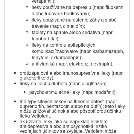
verapamil);
lieky používané na depresiu (napr. fluoxetin
alebo ľubovník bodkovaný);
lieky používané na pálenie záhy a slabé
trávenie (napr. cimetidín);
tablety na spanie alebo sedatíva (napr.
fenobarbital);
lieky na kontrolu epileptických
komplikácií/záchvatov (napr. karbamezapín,
fenytoín, oxkarbazepín);
antivirotiká (napr. efavirenz, nevirapin);
protizápalové alebo imunosupresívne lieky (napr.
glukokortikoidy),
lieky na liečbu diabetu (napr. pioglitazón);
psycho-stimulačné lieky (napr. modafinil);
iné typy silných liekov na tlmenie bolesti (napr.
buprenorfín, pentazocín alebo nalbufín); tieto lieky
môžu znižovať účinok alebo pôsobiť proti účinku
lieku Vellofent.
ak užívate lieky, ako sú napríklad niektoré
antidepresíva alebo antipsychotiká, riziko
vedľajších účinkov sa zvyšuje. Vellofent môže