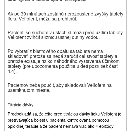
Ak po 30 minútach zostanú nerozpustené zvyšky tablety
lieku Vellofent, môžu sa prehltnúť.
Pacienti so suchom v ústach si môžu pred užitím tablety
Vellofent zvlhčiť sliznicu ústnej dutiny vodou.
Po vybratí z blistrového obalu sa tableta nemá
skladovať, pretože sa nedá zaručiť celistvosť tablety a
pretože existuje riziko náhodného vystavenia účinkom
tablety (pre upozornenia použitia u detí pozri tiež časť
4.4).
Pacientov treba poučiť, aby skladovali Vellofent na
uzamknutom mieste.
Titrácia dávky
Predpokladá sa, že ešte pred titráciou dávky lieku Vellofent je
pretrvávajúca bolesť u pacienta kontrolovaná pomocou
opioidnej terapie a že pacient nemáva viac ako 4 epizódy