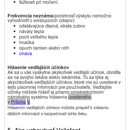
ťažkosti pri močení.
Frekvencia neznáma
(početnosť výskytu nemožno
vyhodnotiť z existujúcich údajov):
odstávajúce ďasná, strata zubov
návaly tepla
pocit veľkého tepla
hnačka
opuch ramien alebo nôh
únava
Hlásenie vedľajších účinkov
Ak sa u vás vyskytne akýkoľvek vedľajší účinok, obráťte
sa na svojho lekára alebo lekárnika. To sa týka aj
akýchkoľvek vedľajších účinkov, ktoré nie sú uvedené v
tejto písomnej informácii pre používateľa. Vedľajšie
účinky môžete hlásiť aj priamo prostredníctvom
národného systému hlásenia
uvedeného
v
P
rílohe
V
.
Hlásením vedľajších účinkov môžete prispieť k získaniu
ďalších informácií o bezpečnosti tohto lieku.
5. Ako uchovávať Vellofent