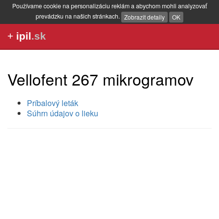
Používame cookie na personalizáciu reklám a abychom mohli analyzovať
prevádzku na našich stránkach.
Zobrazit detaily
OK
+
ipil
.sk
Vellofent 267 mikrogramov
Príbalový leták
Súhrn údajov o lieku