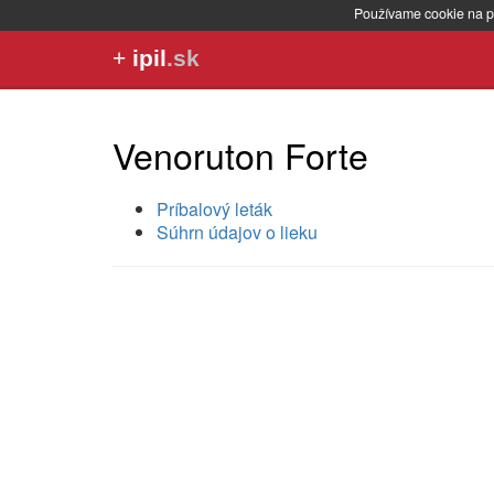
Používame cookie na p
+
ipil
.sk
Venoruton Forte
Príbalový leták
Súhrn údajov o lieku