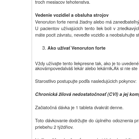
troch mesiacov tehotenstva.
Vedenie vozidiel a obsluha strojov
Venoruton forte
nemá žiadny alebo má zanedbateľný v
U pacientov užívajúcich tento liek boli v zriedkav
máte pocit závratu, neveďte vozidlo a neobsluhujte st
Ako užívať Venoruton forte
Vždy užívajte
tento liek
presne tak, ako je to uvedené
ako
vám
povedal
váš lekár alebo lekárnik
Ak si nie ste
.
Starostlivo postupujte podľa nasledujúcich pokynov:
Chronická žilová nedostatočnosť (CVI) a jej kom
Začiatočná dávka je 1 tableta dvakrát denne.
Toto dávkovanie dodržujte do úplného odoznenia p
priebehu 2 týždňov.