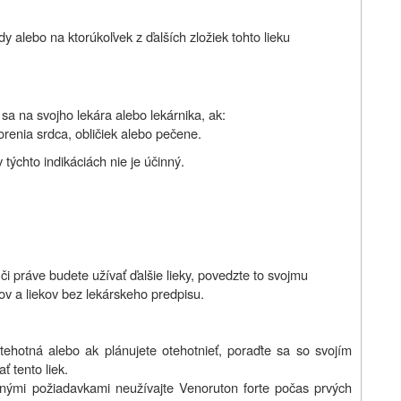
dy alebo na ktorúkoľvek z ďalších zložiek
tohto lieku
sa na svojho lekára alebo lekárnika, ak:
renia srdca, obličiek alebo pečene.
 týchto indikáciách nie je účinný.
či práve budete užívať ďalšie lieky, povedzte to svojmu
kov a liekov bez lekárskeho predpisu.
 tehotná alebo ak plánujete otehotnieť, poraďte sa so svojím
ť tento liek
.
ými požiadavkami neužívajte Venoruton forte počas prvých