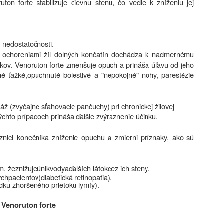
ton forte stabilizuje cievnu stenu, čo vedie k zníženiu jej
j nedostatočnosti.
mi ochoreniami žíl dolných končatín dochádza k nadmernému
enkov. Venoruton forte zmenšuje opuch a prináša úľavu od jeho
né ťažké,opuchnuté bolestivé a "nepokojné" nohy, parestézie
áž (zvyčajne sťahovacie pančuchy) pri chronickej žilovej
ýchto prípadoch prináša ďalšie zvýraznenie účinku.
iznici konečníka zníženie opuchu a zmierni príznaky, ako sú
ým
,
že
znižuje
únik
vody
a
ďalších látok
cez ich
steny
.
ých
pacientov
(
diabetická
retinopatia
).
dku zhoršeného prietoku lymfy)
.
e Venoruton forte