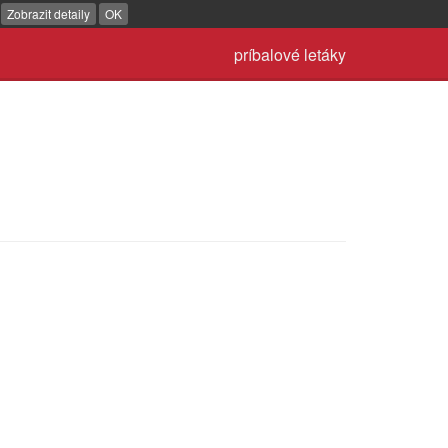
.
Zobrazit detaily
OK
príbalové letáky