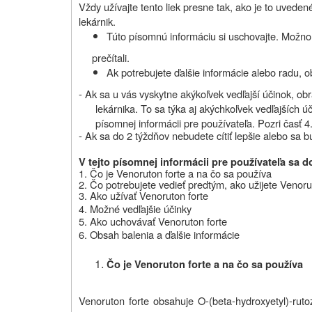
Vždy užívajte tento liek presne tak, ako je to uveden
lekárnik.
Túto písomnú informáciu si uschovajte. Možno 
prečítali.
Ak potrebujete ďalšie informácie alebo radu, o
- Ak sa u vás vyskytne akýkoľvek vedľajší účinok, obr
lekárnika. To sa týka aj akýchkoľvek vedľajších úč
písomnej informácii pre používateľa. Pozri časť 4
- Ak sa do 2 týždňov
nebudete cítiť lepšie alebo sa bu
V tejto písomnej informácii pre používateľa sa d
1. Čo je
Venoruton forte
a na čo sa používa
2. Čo potrebujete vedieť predtým, ako užijete
Venoru
3. Ako užívať
Venoruton forte
4. Možné vedľajšie účinky
5. Ako uchovávať
Venoruton forte
6. Obsah balenia a ďalšie informácie
Čo je Venoruton forte a na čo sa používa
Venoruton forte obsahuje O-(
beta
-hydroxyetyl)-rut