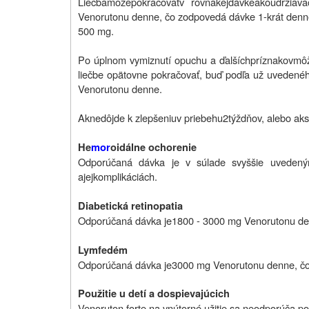
Liečba
môže
pokračovať
v rovnakej
dávke
ako
udržiava
Venorutonu denne, čo zodpovedá dávke 1-krát denne
500 mg.
Po úplnom vymiznutí opuchu a ďalších
príznakov
mô
liečbe opätovne pokračovať, buď podľa už uvedené
Venorutonu denne.
Ak
nedôjde k zlepšeniu
v priebehu
2
týždňov,
alebo ak
He
mor
oidálne ochorenie
Odporúčaná dávka je
v súlade
s
vyššie uvedený
a
jej
komplikáciách
.
Diabetická retinopatia
Odporúčaná dávka je
1800 - 3000 mg Venorutonu den
Lymfedém
Odporúčaná dávka je
3000 mg Venorutonu denne, čo
Použitie u detí a dospievajúcich
Venoruton forte na vnútorné užitie sa neodporúča p