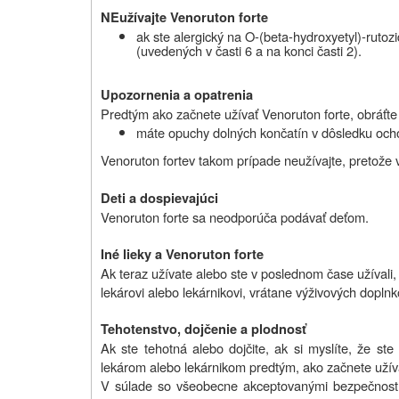
NEužívajte Venoruton forte
ak
ste alergický na O-(beta-hydroxyetyl)-rutozi
(uvedených v časti 6 a na konci časti 2).
Upozornenia a opatrenia
Predtým ako začnete užívať Venoruton forte, obráťte 
máte opuchy dolných končatín v dôsledku ocho
Venoruton forte
v takom prípade neužívajte, pretože v
Deti a dospievajúci
Venoruton forte
sa neodporúča podávať deťom.
Iné lieky a Venoruton forte
Ak teraz užívate alebo ste v poslednom čase užívali, 
lekárovi alebo lekárnikovi, vrátane výživových dopln
Tehotenstvo, dojčenie a plodnosť
Ak ste tehotná alebo dojčite,
ak si myslíte, že ste
lekárom alebo lekárnikom predtým, ako začnete užíva
V súlade so všeobecne akceptovanými bezpečnostn