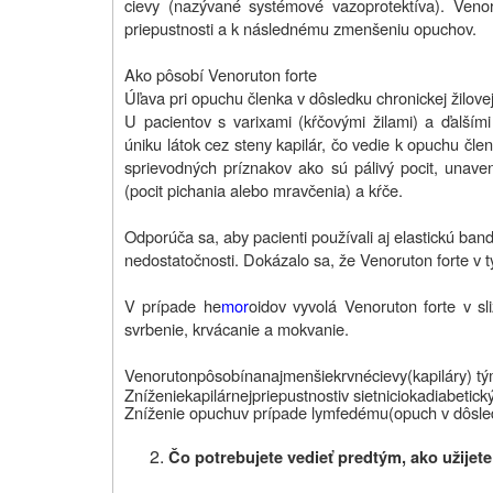
cievy (nazývané systémové vazoprotektíva). Venoru
priepustnosti a k následnému zmenšeniu opuchov.
Ako pôsobí Venoruton forte
Úľava pri opuchu členka v dôsledku chronickej žilove
U pacientov s varixami (kŕčovými žilami) a ďalší
úniku látok cez steny kapilár, čo vedie k opuchu čl
sprievodných príznakov ako sú pálivý pocit, unave
(pocit pichania alebo mravčenia) a kŕče.
Odporúča sa, aby pacienti používali aj elastickú band
nedostatočnosti. Dokázalo sa, že Venoruton forte v t
V prípade he
mor
oidov vyvolá Venoruton forte v sl
svrbenie, krvácanie a mokvanie.
Venoruton
pôsobí
na
najmenšie
krvné
cievy
(
kapiláry)
t
Zníženie
kapilárnej
priepustnosti
v
sietnici
oka
diabetick
Zníženie opuchu
v prípade
lymfedému
(opuch v dôsle
Čo potrebujete vedieť predtým, ako užijet