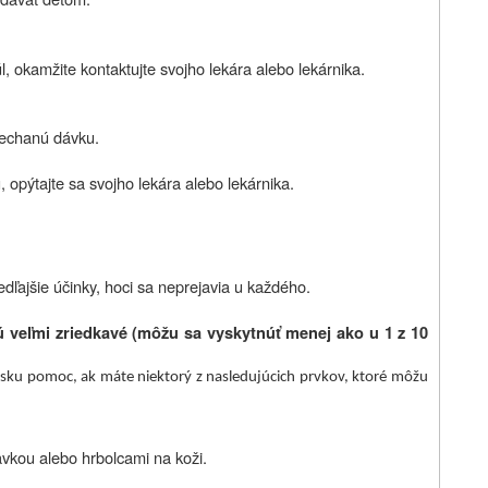
 okamžite kontaktujte svojho lekára alebo lekárnika.
nechanú dávku.
, opýtajte sa svojho lekára alebo lekárnika.
edľajšie účinky, hoci sa neprejavia u každého.
ú veľmi zriedkavé (môžu sa vyskytnúť menej ako u 1 z 10
rsku pomoc, ak máte niektorý z nasledujúcich prvkov, ktoré môžu
avkou alebo hrbolcami na koži.