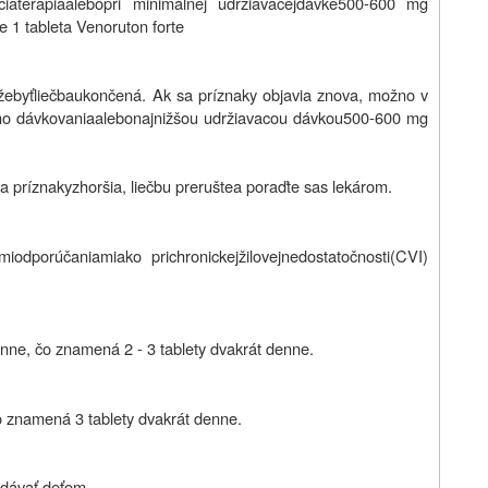
cia
terapia
alebo
pri minimálnej udržiavacej
dávke
500-600 mg
 1 tableta Venoruton forte
že
byť
liečba
ukončená
.
Ak sa príznaky objavia znova, možno v
ho dávkovania
alebo
najnižšou u
držiavacou dávkou
500-600 mg
sa
príznaky
zhoršia
,
liečbu
prerušte
a
poraďte sa
s lekárom.
mi
odporúčaniami
ako
pri
chronickej
žilovej
nedostatočnosti
(
CVI)
ne, čo znamená 2 - 3 tablety dvakrát denne.
 znamená 3 tablety dvakrát denne.
odávať deťom.