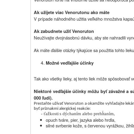
Ak užijete viac Venorutonu ako máte
V prípade náhodného užitia veľkého množstva kapsúl,
Ak zabudnete užiť Venoruton
Neužívajte dvojnásobnú dávku, aby ste nahradili vy
Ak máte ďalšie otázky týkajúce sa použitia tohto lieku
Možné vedľajšie účinky
Tak ako všetky lieky, aj tento liek môže spôsobovať v
Niektoré vedľajšie účinky môžu byť závažné a s
000 ľudí).
Prestaňte užívať Venoruton a okamžite vyhľadajte leká
byť príznakmi alergickej reakcie:
- ťažkosti
s dýchaním alebo prehĺtaním,
opuch tváre, pier, jazyka alebo hrdla,
silné svrbenie kože, s červenou vyrážkou, žihľ