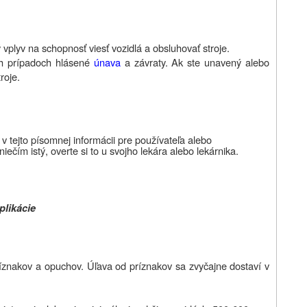
plyv na schopnosť viesť vozidlá a obsluhovať stroje.
ých prípadoch hlásené
únava
a závraty. Ak ste unavený alebo
roje.
 v tejto písomnej informácii pre používateľa alebo
 niečím istý, overte si to u svojho lekára alebo lekárnika.
plikácie
ríznakov a opuchov
.
Úľava od príznakov sa zvyčajne dostaví v