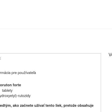
V
E
rmácia pre používateľa
oruton forte
tablety
ydroxyetyl)-rutozidy
dtým, ako začnete užívať tento liek, pretože obsahuje