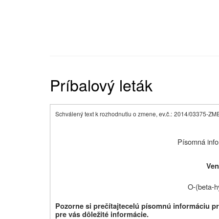
Príbalový leták
Schválený text k rozhodnutiu o zmene, ev.č.:
2014/03375-ZM
Písomná info
Ven
O-(
beta
-h
Pozorne si prečítajte
celú písomnú informáciu pre
pre vás dôležité informácie.