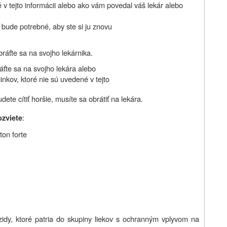
é v tejto informácii alebo ako vám povedal váš lekár alebo
bude potrebné, aby ste si ju znovu
bráťte sa na svojho lekárnika.
áťte sa na svojho lekára alebo
inkov, ktoré nie sú uvedené v tejto
.
dete cítiť horšie,
musíte sa obrátiť na lekára.
:
ozviete
ton forte
ozidy, ktoré patria do skupiny liekov s ochranným vplyvom na