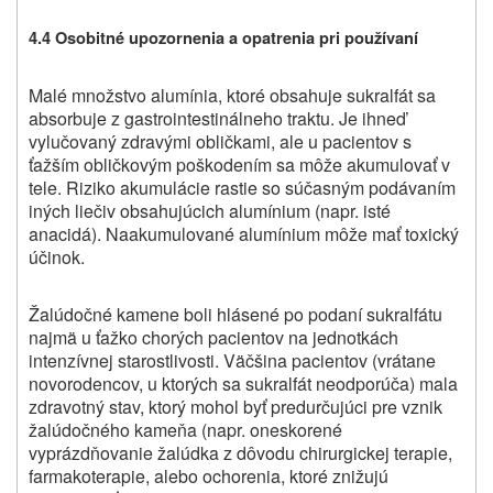
4.4 Osobitné upozornenia a opatrenia pri používaní
Malé množstvo alumínia, ktoré obsahuje sukralfát sa
absorbuje z gastrointestinálneho traktu. Je ihneď
vylučovaný zdravými obličkami, ale u pacientov s
ťažším obličkovým poškodením sa môže akumulovať v
tele. Riziko akumulácie rastie so súčasným podávaním
iných liečiv obsahujúcich alumínium (napr. isté
anacidá). Naakumulované alumínium môže mať toxický
účinok.
Žalúdočné kamene boli hlásené po podaní sukralfátu
najmä u ťažko chorých pacientov na jednotkách
intenzívnej starostlivosti. Väčšina pacientov (vrátane
novorodencov, u ktorých sa sukralfát neodporúča) mala
zdravotný stav, ktorý mohol byť predurčujúci pre vznik
žalúdočného kameňa (napr. oneskorené
vyprázdňovanie žalúdka z dôvodu chirurgickej terapie,
farmakoterapie, alebo ochorenia, ktoré znižujú