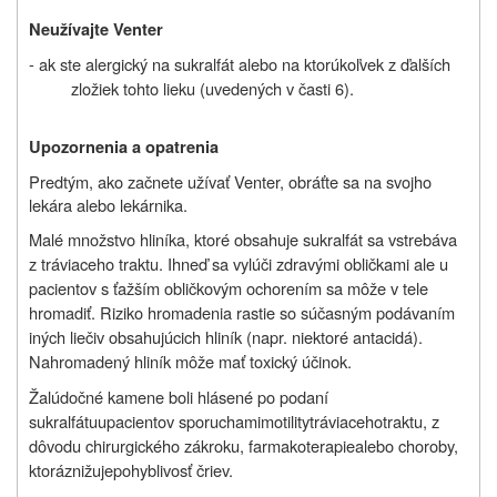
Neužívajte Venter
- ak ste alergický na sukralfát alebo na ktorúkoľvek z ďalších
zložiek tohto lieku (uvedených v časti 6).
Upozornenia a opatrenia
Predtým, ako začnete užívať Venter, obráťte sa na svojho
lekára alebo lekárnika.
Malé množstvo hliníka, ktoré obsahuje sukralfát sa vstrebáva
z tráviaceho traktu. Ihneď sa vylúči zdravými obličkami ale u
pacientov s ťažším obličkovým ochorením sa môže v tele
hromadiť. Riziko hromadenia rastie so súčasným podávaním
iných liečiv obsahujúcich hliník (napr. niektoré antacidá).
Nahromadený hliník môže mať toxický účinok.
Žalúdočné kamene
boli hlásené
po podaní
sukralfátu
u
pacientov s
poruchami
motility
tráviaceho
traktu
,
z
dôvodu chirurgického zákroku
,
farmakoterapie
alebo choroby
,
ktorá
znižuje
pohyblivosť čriev
.