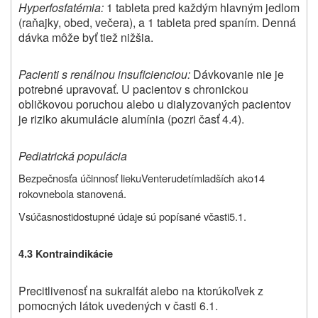
Hyperfosfatémia:
1 tableta pred každým hlavným jedlom
(raňajky, obed, večera), a 1 tableta pred spaním. Denná
dávka môže byť tiež nižšia.
Pacienti s renálnou insuficienciou:
Dávkovanie nie je
potrebné upravovať. U pacientov s chronickou
obličkovou poruchou alebo u dialyzovaných pacientov
je riziko akumulácie alumínia (pozri časť 4.4).
Pediatrická populácia
Bezpečnosť
a účinnosť lieku
Venter
u
detí
mladších ako
14
rokov
nebola
stanovená.
V
súčasnosti
dostupné údaje sú popísané
v
časti
5.1
.
4.3 Kontraindikácie
Precitlivenosť na
sukralfát
alebo na ktorúkoľvek z
pomocných látok uvedených v časti 6.1.