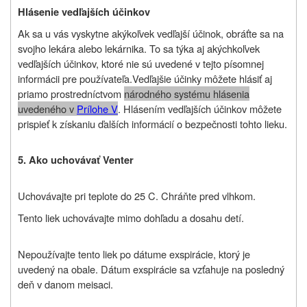
Hlásenie vedľajších účinkov
Ak sa u vás vyskytne akýkoľvek vedľajší účinok, obráťte sa na
svojho lekára alebo lekárnika. To sa týka aj akýchkoľvek
vedľajších účinkov, ktoré nie sú uvedené v tejto písomnej
informácii pre používateľa.
Vedľajšie účinky môžete hlásiť aj
priamo prostredníctvom
národného systému hlásenia
uvedeného v
Prílohe V
. Hlásením vedľajších účinkov môžete
prispieť k získaniu ďalších informácií o bezpečnosti tohto lieku.
5. Ako uchovávať Venter
Uchovávajte pri teplote do 25 C. Chráňte pred vlhkom.
Tento liek uchovávajte mimo dohľadu a dosahu detí.
Nepoužívajte tento liek po dátume exspirácie, ktorý je
uvedený na obale. Dátum exspirácie sa vzťahuje na posledný
deň v danom meisaci.