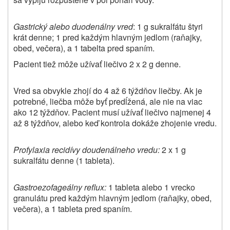
Gastrický alebo duodenálny vred
: 1 g sukralfátu štyri
krát denne; 1 pred každým hlavným jedlom (raňajky,
obed, večera), a 1 tabelta pred spaním.
Pacient tiež môže užívať liečivo 2 x 2 g denne.
Vred sa obvykle zhojí do 4 až 6 týždňov liečby. Ak je
potrebné, liečba môže byť predĺžená, ale nie na viac
ako 12 týždňov. Pacient musí užívať liečivo najmenej 4
až 8 týždňov, alebo keď kontrola dokáže zhojenie vredu.
Profylaxia recidívy doudenálneho vredu:
2 x 1 g
sukralfátu denne (1 tableta).
Gastroezofageálny reflux:
1 tableta alebo 1 vrecko
granulátu pred každým hlavným jedlom (raňajky, obed,
večera), a 1 tableta pred spaním.