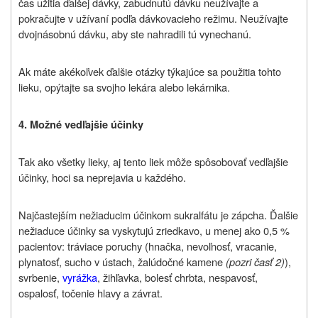
čas užitia ďalšej dávky, zabudnutú dávku neužívajte a
pokračujte v užívaní podľa dávkovacieho režimu. Neužívajte
dvojnásobnú dávku, aby ste nahradili tú vynechanú.
Ak máte akékoľvek ďalšie otázky týkajúce sa použitia tohto
lieku, opýtajte sa svojho lekára alebo lekárnika.
4. Možné vedľajšie účinky
Tak ako všetky lieky, aj tento liek môže spôsobovať vedľajšie
účinky, hoci sa neprejavia u každého.
Najčastejším nežiaducim účinkom sukralfátu je zápcha. Ďalšie
nežiaduce účinky sa vyskytujú zriedkavo, u menej ako 0,5 %
pacientov: tráviace poruchy (hnačka, nevoľnosť, vracanie,
plynatosť, sucho v ústach, žalúdočné kamene
(pozri časť 2)
),
svrbenie,
vyrážka
, žihľavka, bolesť chrbta, nespavosť,
ospalosť, točenie hlavy a závrat.