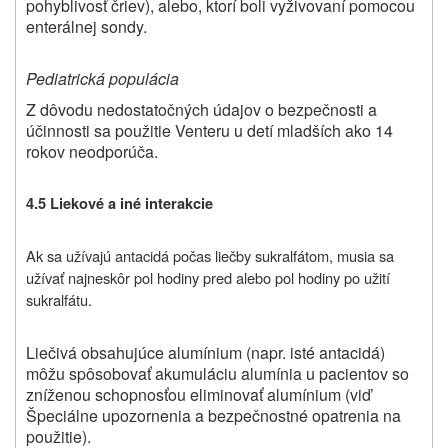
pohyblivosť čriev), alebo, ktorí boli vyživovaní pomocou
enterálnej sondy.
Pediatrická populácia
Z dôvodu nedostatočných údajov o bezpečnosti a
účinnosti sa použitie Venteru u detí mladších ako 14
rokov neodporúča.
4.5 Liekové a iné interakcie
Ak sa užívajú antacidá počas liečby sukralfátom, musia sa
užívať najneskôr pol hodiny pred alebo pol hodiny po užití
sukralfátu.
Liečivá obsahujúce alumínium (napr. isté antacidá)
môžu spôsobovať akumuláciu alumínia u pacientov so
zníženou schopnosťou eliminovať alumínium (viď
Špeciálne upozornenia a bezpečnostné opatrenia na
použitie).