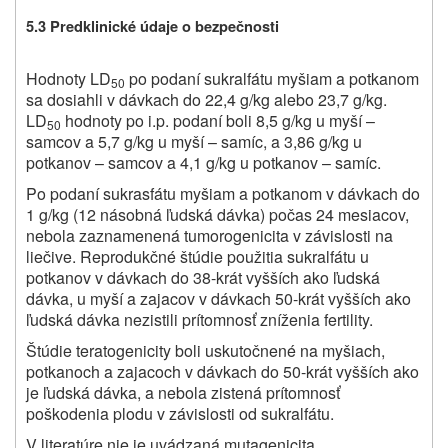
5.3 Predklinické údaje o bezpečnosti
Hodnoty LD
po podaní sukralfátu myšiam a potkanom
50
sa dosiahli v dávkach do 22,4 g/kg alebo 23,7 g/kg.
LD
hodnoty po i.p. podaní boli 8,5 g/kg u myší –
50
samcov a 5,7 g/kg u myší – samíc, a 3,86 g/kg u
potkanov – samcov a 4,1 g/kg u potkanov – samíc.
Po podaní sukrasfátu myšiam a potkanom v dávkach do
1 g/kg (12 násobná ľudská dávka) počas 24 mesiacov,
nebola zaznamenená tumorogenicita v závislosti na
liečive. Reprodukčné štúdie použitia sukralfátu u
potkanov v dávkach do 38-krát vyšších ako ľudská
dávka, u myší a zajacov v dávkach 50-krát vyšších ako
ľudská dávka nezistili prítomnosť zníženia fertility.
Štúdie teratogenicity boli uskutočnené na myšiach,
potkanoch a zajacoch v dávkach do 50-krát vyšších ako
je ľudská dávka, a nebola zistená prítomnosť
poškodenia plodu v závislosti od sukralfátu.
V literatúre nie je uvádzaná mutagenicita.