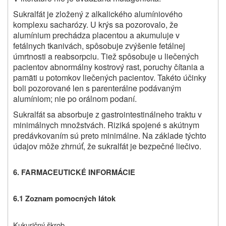
Sukralfát je zložený z alkalického alumíniového
komplexu sacharózy. U krýs sa pozorovalo, že
alumínium prechádza placentou a akumuluje v
fetálnych tkanivách, spôsobuje zvýšenie fetálnej
úmrtnosti a reabsorpciu. Tiež spôsobuje u liečených
pacientov abnormálny kostrový rast, poruchy čítania a
pamäti u potomkov liečených pacientov. Takéto účinky
boli pozorované len s parenterálne podávaným
alumíniom; nie po orálnom podaní.
Sukralfát sa absorbuje z gastrointestinálneho traktu v
minimálnych množstvách. Riziká spojené s akútnym
predávkovaním sú preto minimálne. Na základe týchto
údajov môže zhrnúť, že sukralfát je bezpečné liečivo.
6. FARMACEUTICKÉ INFORMÁCIE
6.1 Zoznam pomocných látok
Kukuričný škrob