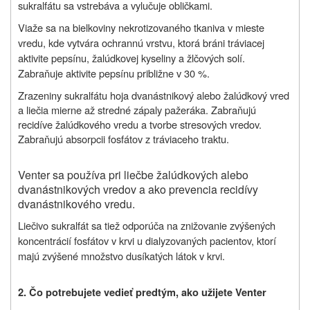
sukralfátu sa vstrebáva a vylučuje obličkami.
Viaže sa na bielkoviny nekrotizovaného tkaniva v mieste
vredu, kde vytvára ochrannú vrstvu, ktorá bráni tráviacej
aktivite pepsínu, žalúdkovej kyseliny a žlčových solí.
Zabraňuje aktivite pepsínu približne v 30 %.
Zrazeniny sukralfátu hoja dvanástnikový alebo žalúdkový vred
a liečia mierne až stredné zápaly pažeráka. Zabraňujú
recidíve žalúdkového vredu a tvorbe stresových vredov.
Zabraňujú absorpcii fosfátov z tráviaceho traktu.
Venter sa používa pri liečbe žalúdkových alebo
dvanástnikových vredov a ako prevencia recidívy
dvanástnikového vredu.
Liečivo sukralfát sa tiež odporúča na znižovanie zvýšených
koncentrácií fosfátov v krvi u dialyzovaných pacientov, ktorí
majú zvýšené množstvo dusíkatých látok v krvi.
2. Čo potrebujete vedieť predtým, ako užijete Venter