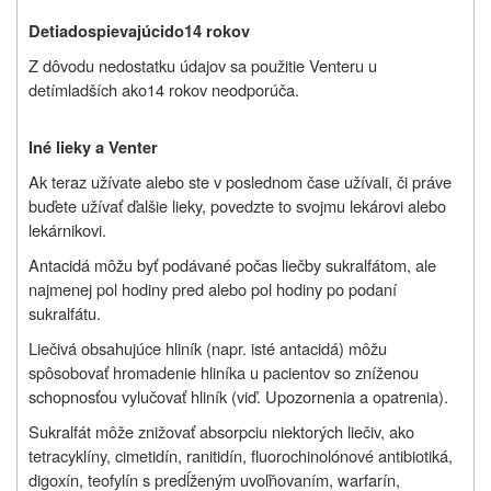
Deti
a
dospievajúci
do
14
rokov
Z dôvodu nedostatku údajov sa použitie Venteru u
detí
mladších ako
14 rokov neodporúča
.
Iné lieky a Venter
Ak teraz užívate alebo ste v poslednom čase užívali, či práve
buďete užívať ďalšie lieky, povedzte to svojmu lekárovi alebo
lekárnikovi.
Antacidá môžu byť podávané počas liečby sukralfátom, ale
najmenej pol hodiny pred alebo pol hodiny po podaní
sukralfátu.
Liečivá obsahujúce hliník (napr. isté antacidá) môžu
spôsobovať hromadenie hliníka u pacientov so zníženou
schopnosťou vylučovať hliník (viď. Upozornenia a opatrenia).
Sukralfát môže znižovať absorpciu niektorých liečiv, ako
tetracyklíny, cimetidín, ranitidín, fluorochinolónové antibiotiká,
digoxín, teofylín s predĺženým uvoľňovaním, warfarín,