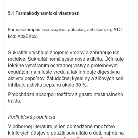
5.1 Farmakodynamické vlastnosti
Farmakoterapeutická skupina: antacidá, antiulceróza, ATC
kód:
A02BX02.
Sukralfát urýchľuje zhojenie vredov a zabraňuje ich
recidíve. Sukralfát nemá systémovú aktivitu. Účinkuje
lokálne vytváraním ochrannej vrstvy s proteínovým
exudátom na mieste vredu a tak inhibuje digestívnu
aktivitu pepsínov, žalúdočnej kyseliny a žlčových solí.
Inhibuje aktivitu pepsínu okolo 30 %.
Predchádza absorpcii fosfátov z gastrointestinálneho
traktu.
Pediatrická populácia
V odbornej literatúre je len obmedzené množstvo
klinických údajov o použítí sukralfátu u detí, najmä na