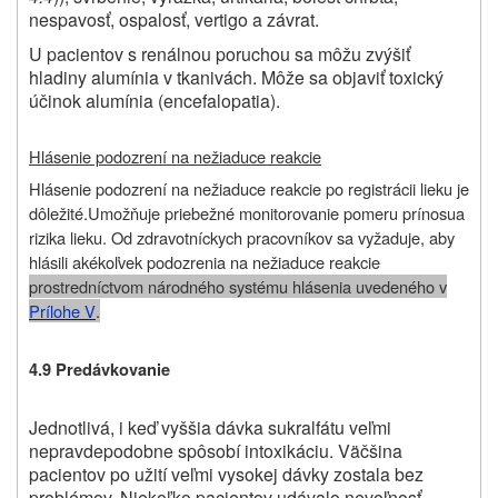
nespavosť, ospalosť, vertigo a závrat.
U pacientov s renálnou poruchou sa môžu zvýšiť
hladiny alumínia v tkanivách. Môže sa objaviť toxický
účinok alumínia (encefalopatia).
Hlásenie podozrení na nežiaduce reakcie
Hlásenie podozrení na nežiaduce reakcie po registrácii lieku je
dôležité.
Umožňuje priebežné monitorovanie pomeru prínosu
a
rizika lieku.
Od
zdravotníckych pracovníkov sa vyžaduje, aby
hlásili akékoľvek podozrenia na nežiaduce reakcie
prostredníctvom národného systému hlásenia uvedeného v
Prílohe V
.
4.9 Predávkovanie
Jednotlivá, i keď vyššia dávka sukralfátu veľmi
nepravdepodobne spôsobí intoxikáciu. Väčšina
pacientov po užití veľmi vysokej dávky zostala bez
problémov. Niekoľko pacientov udávalo nevoľnosť,