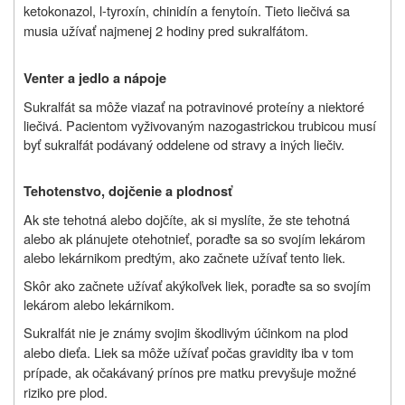
ketokonazol, l-tyroxín, chinidín a fenytoín. Tieto liečivá sa
musia užívať najmenej 2 hodiny pred sukralfátom.
Venter a jedlo a nápoje
Sukralfát sa môže viazať na potravinové proteíny a niektoré
liečivá. Pacientom vyživovaným nazogastrickou trubicou musí
byť sukralfát podávaný oddelene od stravy a iných liečiv.
Tehotenstvo, dojčenie a plodnosť
Ak ste tehotná alebo dojčíte, ak si myslíte, že ste tehotná
alebo ak plánujete otehotnieť, poraďte sa so svojím lekárom
alebo lekárnikom predtým, ako začnete užívať tento liek.
Skôr ako začnete užívať akýkoľvek liek, poraďte sa so svojím
lekárom alebo lekárnikom.
Sukralfát nie je známy svojim škodlivým účinkom na plod
alebo dieťa. Liek sa môže užívať počas gravidity iba v tom
prípade, ak očakávaný prínos pre matku prevyšuje možné
riziko pre plod.