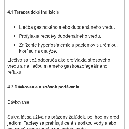
4.1 Terapeutické indikácie
Liečba gastrického alebo duodenálneho vredu.
Profylaxia recidívy duodenálneho vredu.
Zníženie hyperfosfatémie u pacientov s urémiou,
ktorí sú na dialýze.
Liečivo sa tiež odporúča ako profylaxia stresového
vredu a na liečbu mierneho gastroezofageálneho
refluxu.
4.2 Dávkovanie a spôsob podávania
Dávkovanie
Sukralfát sa užíva na prázdny žalúdok, pol hodiny pred
jedlom. Tablety sa prehĺtajú celé s troškou vody alebo
sa vypijú rozpustené v pol pohári vody.