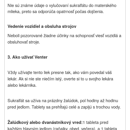
Nie sú známe údaje o vylučovaní sukralfátu do materského
mlieka, preto sa odporúča opatrnosť počas dojčenia.
Vedenie vozidiel a obsluha strojov
Neboli pozorované žiadne účinky na schopnosť viesť vozidlá a
obsluhovať stroje.
3. Ako užívať Venter
Vždy užívajte tento liek presne tak, ako vám povedal váš
lekár. Ak si nie ste niečím istý, overte si to u svojho lekára
alebo lekárnika.
Sukralfát sa užíva na prázdny žalúdok, pol hodiny až hodinu
pred jedlom. Tablety sa prehĺtajú celé a zapijú s trochou vody.
1 tableta pred
Žalúdkový alebo dvanástnikový vred:
každým hlavným jedlom (raňajky, obed, večera), a 1 tableta