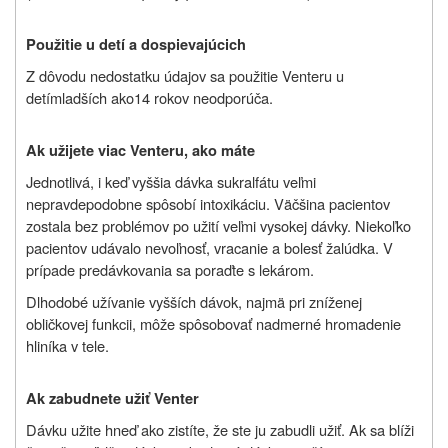
Použitie u detí a dospievajúcich
Z dôvodu nedostatku údajov sa použitie Venteru u
detí
mladších ako
14 rokov neodporúča.
Ak užijete viac Venteru, ako máte
Jednotlivá, i keď vyššia dávka sukralfátu veľmi
nepravdepodobne spôsobí intoxikáciu. Väčšina pacientov
zostala bez problémov po užití veľmi vysokej dávky. Niekoľko
pacientov udávalo nevoľnosť, vracanie a bolesť žalúdka. V
prípade predávkovania sa poraďte s lekárom.
Dlhodobé užívanie vyšších dávok, najmä pri zníženej
obličkovej funkcii, môže spôsobovať nadmerné hromadenie
hliníka v tele.
Ak zabudnete užiť Venter
Dávku užite hneď ako zistíte, že ste ju zabudli užiť. Ak sa blíži