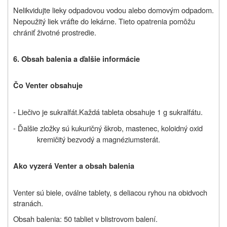
Nelikvidujte lieky odpadovou vodou alebo domovým odpadom.
Nepoužitý liek vráťte do lekárne. Tieto opatrenia pomôžu
chrániť životné prostredie.
6. Obsah balenia a ďalšie informácie
Čo Venter obsahuje
- Liečivo je sukralfát.
Každá tableta obsahuje 1 g sukralfátu.
- Ďalšie zložky sú kukuričný škrob, mastenec, koloidný oxid
kremičitý bezvodý a magnéziumsterát.
Ako vyzerá Venter a obsah balenia
Venter sú biele, oválne tablety, s deliacou ryhou na obidvoch
stranách.
Obsah balenia: 50 tabliet v blistrovom balení.