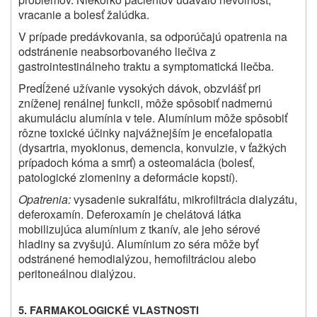
vracanie a bolesť žalúdka.
V prípade predávkovania, sa odporúčajú opatrenia na
odstránenie neabsorbovaného liečiva z
gastrointestinálneho traktu a symptomatická liečba.
Predĺžené užívanie vysokých dávok, obzvlášť pri
zníženej renálnej funkcii, môže spôsobiť nadmernú
akumuláciu alumínia v tele. Alumínium môže spôsobiť
rôzne toxické účinky najvážnejším je encefalopatia
(dysartria, myoklonus, demencia, konvulzie, v ťažkých
prípadoch kóma a smrť) a osteomalácia (bolesť,
patologické zlomeniny a deformácie kopstí).
Opatrenia:
vysadenie sukralfátu, mikrofiltrácia dialyzátu,
deferoxamín. Deferoxamín je chelátová látka
mobilizujúca alumínium z tkanív, ale jeho sérové
hladiny sa zvyšujú. Alumínium zo séra môže byť
odstránené hemodialýzou, hemofiltráciou alebo
peritoneálnou dialýzou.
5. FARMAKOLOGICKÉ VLASTNOSTI