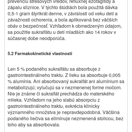
prevenciu stresových vredov, refluxnej ezofagitídy a
zápalu sliznice. V týchto štúdiách bola použitá dávka
0,5-1 gram štyrikrát denne, v závislosti od veku detí a
závažnosti ochorenia, a bola aplikovaná bez väčších
obáv o bezpečnosť. Vzhľadom k obmedzeným údajom,
sa použitie sukralfátu u detí mladších ako 14 rokov v
súčasnej dobe neodporúča.
5.2 Farmakokinetické vlastnosti
Len 5 % podaného sukralfátu sa absorbuje z
gastrointestinálneho traktu. Z lieku sa absorbuje 0,005
% alumínia. Ani absorbovaný sukralfát ani alumínium sa
metabolizujú; vylučujú sa v nezmenenej forme močom.
Nie je známe či sukralfát prechádza do materského
mlieka. Vzhľadom na jeho slabú absorpciu z
gastrointestinálneho traktu, exkrécia klinicky
významného množstva je nepravdepodobná. Väčšina
podaného liečiva sa eliminuje nezmenená stolicou, bez
toho aby sa absorbovala.