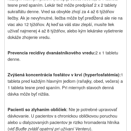
tesne pred spaním. Lekár tiež môže predpísať 2 x 2 tablety
sukralfátu denne. Vred sa obvykle zhojí za 4 až 6 týždňov
liečby. Ak je nevyhnutné, liečba môže byť predĺžená ale nie na
viac ako 12 týždňov. Aj keď sa váš stav zlepší, musíte liek
užívať najmenej 4 až 8 týždňov, alebo kým lekárske vyšetrenie
dokáže zhojenie vredu.
2 x 1 tabletu
Prevencia recidívy dvanástnikového vredu:
denne.
1
Zvýšená koncentrácia fosfátov v krvi (hyperfosfatémia):
tableta pred každým hlavným jedlom (raňajky, obed, večera) a
1 tableta tesne pred spaním. Pri miernych stavoch denná
dávka môže byť nižšia.
: Nie je potrebné upravovať
Pacienti so zlyhaním obličiek
dávkovanie. U pacientov s chronickou obličkovou poruchou
alebo u dialyzovaných pacientov je riziko hromadenia hliníka
(viď
Buďte zvlášť opatrný pri užívaní Venteru
).