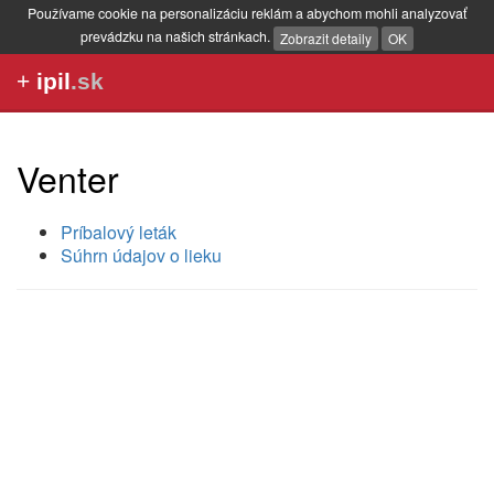
Používame cookie na personalizáciu reklám a abychom mohli analyzovať
prevádzku na našich stránkach.
Zobrazit detaily
OK
+
ipil
.sk
Venter
Príbalový leták
Súhrn údajov o lieku