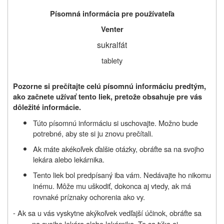
Písomná informácia pre používateľa
Venter
sukralfát
tablety
Pozorne si prečítajte celú písomnú informáciu predtým,
ako začnete užívať tento liek, pretože obsahuje pre vás
dôležité informácie.
Túto písomnú informáciu si uschovajte. Možno bude
potrebné, aby ste si ju znovu prečítali.
Ak máte akékoľvek ďalšie otázky, obráťte sa na svojho
lekára alebo lekárnika.
Tento liek bol predpísaný iba vám. Nedávajte ho nikomu
inému. Môže mu uškodiť, dokonca aj vtedy, ak má
rovnaké príznaky ochorenia ako vy.
- Ak sa u vás vyskytne akýkoľvek vedľajší účinok, obráťte sa
na svojho lekára alebo lekárnika. To sa týka aj