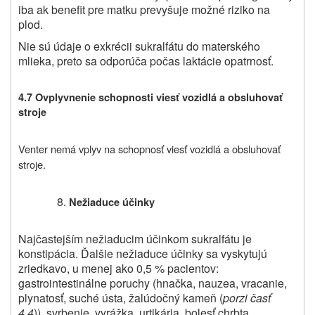
iba ak benefit pre matku prevyšuje možné riziko na
plod.
Nie sú údaje o exkrécii sukralfátu do materského
mlieka, preto sa odporúča počas laktácie opatrnosť.
4.7 Ovplyvnenie schopnosti viesť vozidlá a obsluhovať
stroje
Venter nemá vplyv na schopnosť viesť vozidlá a obsluhovať
stroje.
Nežiaduce účinky
Najčastejším nežiaducim účinkom sukralfátu je
konstipácia. Ďalšie nežiaduce účinky sa vyskytujú
zriedkavo, u menej ako 0,5 % pacientov:
gastrointestinálne poruchy (hnačka, nauzea, vracanie,
plynatosť, suché ústa, žalúdočný kameň (
porzi časť
4.4
)), svrbenie, vyrážka, urtikária, bolesť chrbta,