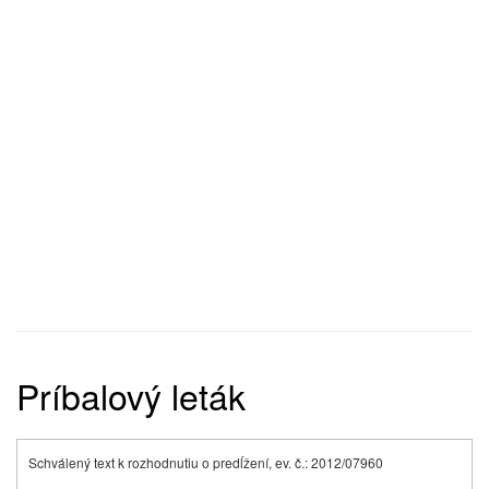
Príbalový leták
Schválený text k rozhodnutiu o predĺžení, ev. č.: 2012/07960