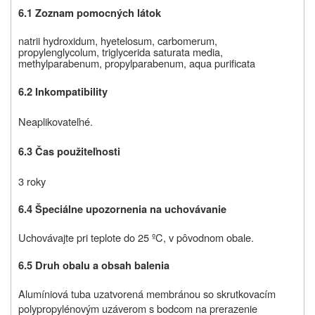
6.1 Zoznam pomocných látok
natrii hydroxidum, hyetelosum, carbomerum,
propylenglycolum,
triglycerida saturata media
,
methylparabenum, propylparabenum, aqua purificata
6.2 Inkompatibility
Neaplikovateľné.
6.3 Čas použiteľnosti
3 roky
6.4
Špeciálne upozornenia na uchovávanie
Uchovávajte pri teplote do 25 ºC, v pôvodnom obale.
6.5
Druh obalu a obsah balenia
Alumíniová tuba uzatvorená membránou so skrutkovacím
polypropylénovým uzáverom s bodcom na prerazenie