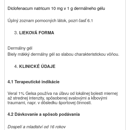
Diclofenacum natricum 10 mg v 1 g dermálneho gélu
Úplný zoznam pomocných látok, pozri časť 6.1
LIEKOVÁ FORMA
Dermálny gél
Biely mäkký dermálny gél so slabou charakteristickou vôňou.
KLINICKÉ ÚDAJE
4.1 Terapeutické indikácie
Veral 1% Gel
sa používa na
úľavu od lokálnej bolesti
miernej
až strednej intenzity, spôsobenej svalovými a kĺbovými
traumami, napr. v dôsledku športovej činnosti.
4.2 Dávkovanie a spôsob podávania
Dospelí a mladiství od 16 rokov