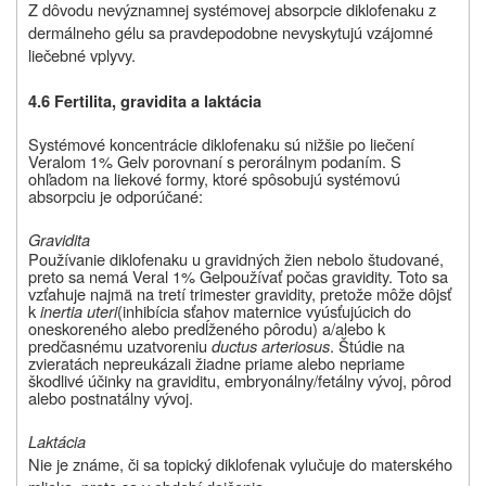
Z dôvodu nevýznamnej systémovej absorpcie diklofenaku z
dermálneho gélu sa pravdepodobne nevyskytujú vzájomné
liečebné vplyvy.
4.6 Fertilita, gravidita a laktácia
Systémové koncentrácie diklofenaku sú nižšie po liečení
Veralom 1% Gel
v porovnaní s perorálnym podaním. S
ohľadom na liekové formy, ktoré spôsobujú systémovú
absorpciu je odporúčané:
Gravidita
Používanie diklofenaku u gravidných žien nebolo študované,
preto sa nemá Veral 1% Gel
používať počas gravidity. Toto sa
vzťahuje najmä na tretí trimester gravidity, pretože môže dôjsť
k
inertia uteri
(inhibícia sťahov maternice vyúsťujúcich do
oneskoreného alebo predĺženého pôrodu) a/alebo k
predčasnému uzatvoreniu
ductus arteriosus
. Štúdie na
zvieratách nepreukázali žiadne priame alebo nepriame
škodlivé účinky na graviditu, embryonálny/fetálny vývoj, pôrod
alebo postnatálny vývoj.
Laktácia
Nie je známe, či sa topický diklofenak vylučuje do materského