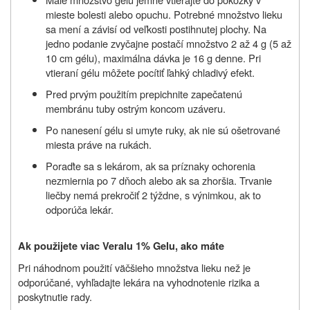
mieste bolesti alebo opuchu. Potrebné množstvo lieku
sa mení a závisí od veľkosti postihnutej plochy. Na
jedno podanie zvyčajne postačí množstvo 2 až 4 g (5 až
10 cm gélu), maximálna dávka je 16 g denne. Pri
vtieraní gélu môžete pocítiť ľahký chladivý efekt.
Pred prvým použitím prepichnite zapečatenú
membránu tuby ostrým koncom uzáveru.
Po nanesení gélu si umyte ruky, ak nie sú ošetrované
miesta práve na rukách.
Poraďte sa s lekárom, ak sa príznaky ochorenia
nezmiernia po 7 dňoch alebo ak sa zhoršia. Trvanie
liečby nemá prekročiť 2 týždne, s výnimkou, ak to
odporúča lekár.
Ak použijete viac Veralu 1% Gelu, ako máte
Pri náhodnom použití väčšieho množstva lieku než je
odporúčané, vyhľadajte lekára na vyhodnotenie rizika a
poskytnutie rady.