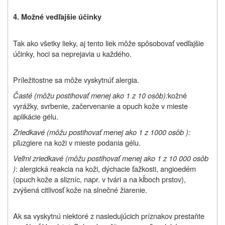
4. Možné vedľajšie účinky
Tak ako všetky lieky, aj tento liek môže spôsobovať vedľajšie
účinky, hoci sa neprejavia u každého.
Príležitostne sa môže vyskytnúť alergia.
Časté (môžu postihovať menej ako 1 z 10 osôb):
kožné
vyrážky, svrbenie,
začervenanie a opuch kože v mieste
aplikácie gélu.
Zriedkavé (môžu postihovať menej ako 1 z 1000 osôb ):
pľuzgiere na koži v mieste podania gélu.
Veľmi zriedkavé
(môžu postihovať menej ako 1 z 10 000 osôb
)
: alergická reakcia na koži, dýchacie ťažkosti, angioedém
(opuch kože a slizníc, napr. v tvári a na
kĺb
och prstov),
zvýšená citlivosť kože na slnečné žiarenie.
Ak sa vyskytnú niektoré z nasledujúcich príznakov prestaňte