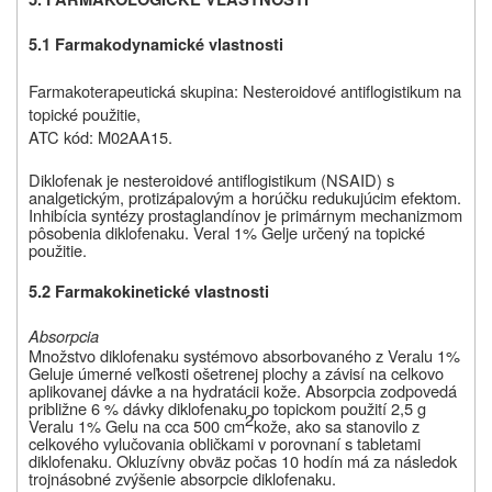
5.1 Farmakodynamické vlastnosti
Farmakoterapeutická skupina: Nesteroidové antiflogistikum na
topické použitie,
ATC kód: M02AA15.
Diklofenak je nesteroidové antiflogistikum (NSAID) s
analgetickým, protizápalovým a horúčku redukujúcim efektom.
Inhibícia syntézy prostaglandínov je primárnym mechanizmom
pôsobenia diklofenaku. Veral 1% Gel
je určený na topické
použitie.
5.2
Farmakokinetické vlastnosti
Absorpcia
Množstvo diklofenaku systémovo absorbovaného z Veralu 1%
Gelu
je úmerné veľkosti ošetrenej plochy a závisí na celkovo
aplikovanej dávke a na hydratácii kože. Absorpcia zodpovedá
približne 6 % dávky diklofenaku po topickom použití 2,5 g
2
Veralu 1% Gelu na cca 500 cm
kože, ako sa stanovilo z
celkového vylučovania obličkami v porovnaní s tabletami
diklofenaku. Okluzívny obväz počas 10 hodín má za následok
trojnásobné zvýšenie absorpcie diklofenaku.