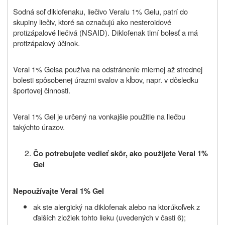
Sodná soľ diklofenaku, liečivo Veralu 1% Gelu, patrí do
skupiny liečiv, ktoré sa označujú ako nesteroidové
protizápalové liečivá (NSAID). Diklofenak tlmí bolesť a má
protizápalový účinok.
Veral 1% Gel
sa používa na odstránenie miernej až strednej
bolesti spôsobenej úrazmi svalov a kĺbov, napr. v dôsledku
športovej činnosti.
Veral 1% Gel je určený na vonkajšie použitie na liečbu
takýchto úrazov.
Čo potrebujete vedieť skôr, ako použijete Veral 1%
Gel
Nepoužívajte Veral 1% Gel
ak ste alergický na diklofenak alebo na ktorúkoľvek z
ďalších zložiek tohto lieku (uvedených v časti 6);