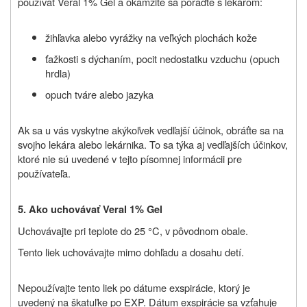
používať Veral 1% Gel a okamžite sa poraďte s lekárom:
žihľavka alebo vyrážky na veľkých plochách kože
ťažkosti s dýchaním, pocit nedostatku vzduchu (opuch
hrdla)
opuch tváre alebo jazyka
Ak sa u vás vyskytne akýkoľvek vedľajší účinok, obráťte sa na
svojho lekára alebo lekárnika. To sa týka aj vedľajších účinkov,
ktoré nie sú uvedené v tejto písomnej informácii pre
používateľa.
5. Ako uchovávať Veral 1% Gel
Uchovávajte pri teplote do 25
°
C, v pôvodnom obale.
Tento liek uchovávajte mimo dohľadu a dosahu detí.
Nepoužívajte tento liek po dátume exspirácie, ktorý je
uvedený na škatuľke po EXP. Dátum exspirácie sa vzťahuje