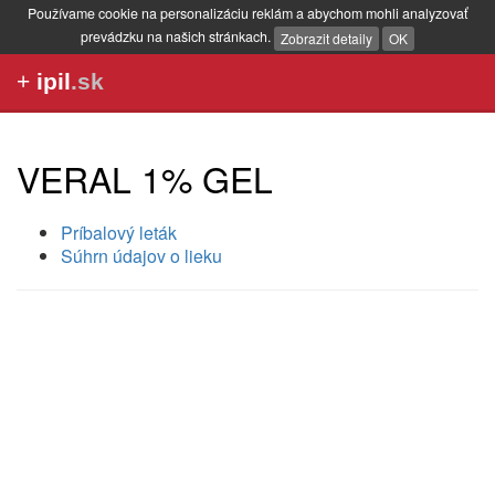
Používame cookie na personalizáciu reklám a abychom mohli analyzovať
prevádzku na našich stránkach.
Zobrazit detaily
OK
+
ipil
.sk
VERAL 1% GEL
Príbalový leták
Súhrn údajov o lieku