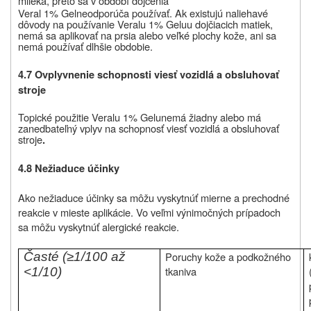
mlieka, preto sa v období dojčenia
Veral 1% Gel
neodporúča používať. Ak existujú naliehavé
dôvody na používanie Veralu 1% Gelu
u dojčiacich matiek,
nemá sa aplikovať na prsia alebo veľké plochy kože, ani sa
nemá používať dlhšie obdobie.
4.7 Ovplyvnenie schopnosti viesť vozidlá a obsluhovať
stroje
Topické použitie Veralu 1% Gelu
nemá žiadny alebo má
zanedbateľný vplyv na schopnosť viesť vozidlá a obsluhovať
stroje
.
4.8 Nežiaduce účinky
Ako nežiaduce účinky sa môžu vyskytnúť mierne a prechodné
reakcie v mieste aplikácie. Vo veľmi výnimočných prípadoch
sa môžu vyskytnúť alergické reakcie.
Časté (≥1/100 až
Poruchy kože a podkožného
tkaniva
<1/10)