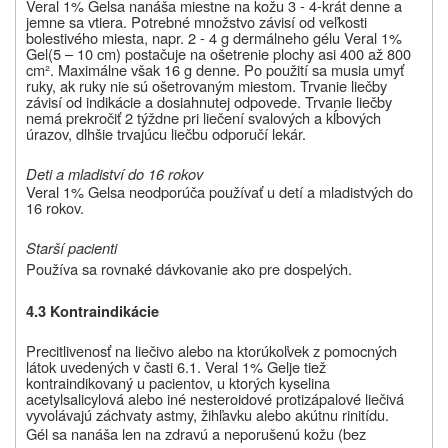
Veral 1% Gel
sa nanáša miestne na kožu 3 - 4-krát denne a
jemne sa vtiera. Potrebné množstvo závisí od veľkosti
bolestivého miesta, napr. 2 - 4 g dermálneho gélu Veral 1%
Gel
(5 – 10 cm) postačuje na ošetrenie plochy asi 400 až 800
cm². Maximálne však 16 g denne. Po použití sa musia umyť
ruky, ak ruky nie sú ošetrovaným miestom. Trvanie liečby
závisí od indikácie a dosiahnutej odpovede. Trvanie liečby
nemá prekročiť 2 týždne pri liečení
svalových a kĺbových
úrazov
, dlhšie trvajúcu liečbu odporučí lekár.
Deti a mladiství do 16 rokov
Veral 1% Gel
sa neodporúča používať u detí a mladistvých do
16 rokov.
Starší pacienti
Používa sa rovnaké dávkovanie ako pre dospelých.
4.3 Kontraindikácie
Precitlivenosť na liečivo alebo na ktorúkoľvek z pomocných
látok uvedených v časti 6.1. Veral 1% Gel
je tiež
kontraindikovaný u pacientov, u ktorých kyselina
acetylsalicylová alebo iné nesteroidové protizápalové liečivá
vyvolávajú záchvaty astmy, žihľavku alebo akútnu rinitídu.
Gél sa nanáša len na zdravú a neporušenú kožu (bez