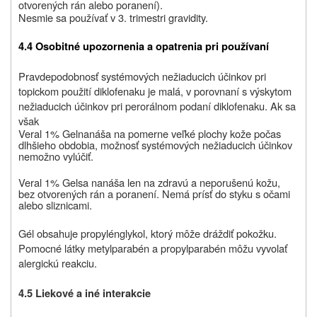
otvorených rán alebo poranení).
Nesmie sa používať
v 3. trimestri gravidity.
4.4 Osobitné upozornenia a opatrenia pri používaní
Pravdepodobnosť systémových nežiaducich účinkov pri
topickom použití diklofenaku je malá, v porovnaní s výskytom
nežiaducich účinkov pri perorálnom podaní diklofenaku. Ak sa
však
Veral 1% Gel
nanáša na pomerne veľké plochy kože počas
dlhšieho obdobia, možnosť systémových nežiaducich účinkov
nemožno vylúčiť.
Veral 1% Gel
sa nanáša len na zdravú a neporušenú kožu,
bez otvorených rán a poranení. Nemá prísť do styku s očami
alebo sliznicami.
Gél obsahuje propylénglykol, ktorý môže dráždiť pokožku.
Pomocné látky metylparabén a propylparabén môžu vyvolať
alergickú reakciu.
4.5 Liekové a iné interakcie