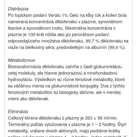
Distribúcia
Po topickom podaní Veralu 1% Gelu na kĺby rúk a kolien bola
nameraná koncentrácia diklofenaku v plazme, synoviálnom
tkanive a synoviálnom moku. Maximálna koncentrácia v
plazme je 100-krát nižšia ako po perorálnom podaní
odpovedajúceho množstva diklofenaku. 99,7 % diklofenaku sa
viaže na bielkoviny séra, predovšetkým na albumín (99,4 %).
Metabolizmus
Biotransformácia diklofenaku zahŕňa z časti glukuronidáciu
celej molekuly, ale hlavne jednorazovú a mnohonásobnú
hydroxyláciu. Výsledkom sú rôzne fenolové metabolity, ktoré
sa väčšinou menia na glukuronidové konjugáty. Dva z týchto
fenolových metabolitov sú biologicky aktívne, ale v menšej
miere ako diklofenak.
Eliminácia
Celkový klírens diklofenaku z plazmy je 263 ± 56 ml/min.
Terminálny polčas vylučovania v plazme je 1 – 2 hodiny. Štyri
metabolity, vrátane dvoch aktívnych, majú podobne krátky
polčas vylučovania v plazme 1 – 3 hodiny. Jeden metabolit, 3´-