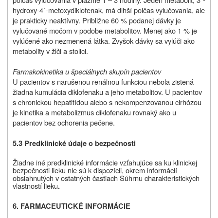
hydroxy-4´-metoxydiklofenak, má dlhší polčas vylučovania, ale
je prakticky neaktívny. Približne 60 % podanej dávky je
vylučované močom v podobe metabolitov. Menej ako 1 % je
vylúčené ako nezmenená látka. Zvyšok dávky sa vylúči ako
metabolity v žlči a stolici.
Farmakokinetika u špeciálnych skupín pacientov
U pacientov s narušenou renálnou funkciou nebola zistená
žiadna kumulácia diklofenaku a jeho metabolitov. U pacientov
s chronickou hepatitídou alebo s nekompenzovanou cirhózou
je kinetika a metabolizmus diklofenaku rovnaký ako u
pacientov bez ochorenia pečene.
5.3 Predklinické údaje o bezpečnosti
Žiadne iné predklinické informácie vzťahujúce sa ku klinickej
bezpečnosti lieku nie sú k dispozícii, okrem informácií
obsiahnutých v ostatných častiach
Súhrnu charakteristických
vlastností lieku
.
6. FARMACEUTICKÉ INFORMÁCIE