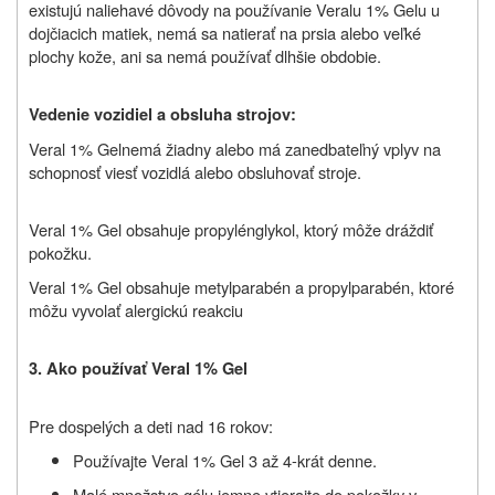
existujú naliehavé dôvody na používanie Veralu 1% Gelu u
dojčiacich matiek, nemá sa natierať na prsia alebo veľké
plochy kože, ani sa nemá používať dlhšie obdobie.
Vedenie vozidiel a obsluha strojov:
Veral 1% Gel
n
emá žiadny alebo má zanedbateľný vplyv na
schopnosť viesť vozidlá alebo obsluhovať stroje.
Veral 1% Gel obsahuje propylénglykol, ktorý môže dráždiť
pokožku.
Veral 1% Gel obsahuje metylparabén a propylparabén, ktoré
môžu vyvolať alergickú reakciu
3.
Ako používať Veral 1% Gel
Pre dospelých a deti nad 16 rokov:
Používajte Veral 1% Gel 3 až 4-krát denne.
Malé množstvo gélu jemne vtierajte do pokožky v