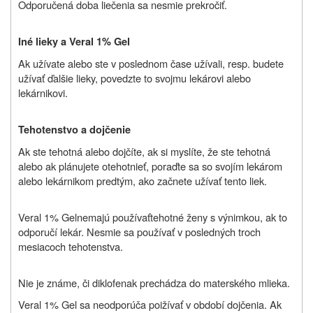
Odporučená doba liečenia sa nesmie prekročiť.
Iné lieky a Veral 1% Gel
Ak užívate alebo ste v poslednom čase užívali, resp. budete
užívať ďalšie lieky, povedzte to svojmu lekárovi alebo
lekárnikovi.
Tehotenstvo a dojčenie
Ak ste tehotná alebo dojčíte, ak si myslíte, že ste tehotná
alebo ak plánujete otehotnieť, poraďte sa so svojím lekárom
alebo lekárnikom predtým, ako začnete užívať tento liek.
Veral 1% Gel
nemajú používať
tehotné ženy s výnimkou, ak to
odporučí lekár. Nesmie sa používať
v posledných troch
mesiacoch tehotenstva.
Nie je známe, či diklofenak prechádza do materského mlieka.
Veral 1% Gel sa neodporúča poižívať v období dojčenia. Ak