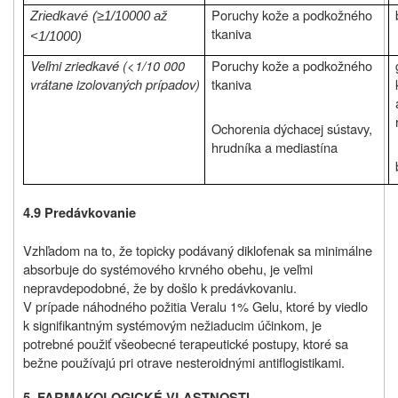
Poruchy kože a podkožného
Zriedkavé
(≥1/10000 až
tkaniva
<1/1000)
Veľmi zriedkavé (<1/10 000
Poruchy kože a podkožného
vrátane izolovaných prípadov)
tkaniva
Ochorenia dýchacej sústavy,
hrudníka a mediastína
4.9 Predávkovanie
Vzhľadom na to, že topicky podávaný diklofenak sa minimálne
absorbuje do systémového krvného obehu, je veľmi
nepravdepodobné, že by došlo k predávkovaniu.
V prípade náhodného požitia Veralu 1% Gelu, ktoré by viedlo
k signifikantným systémovým nežiaducim účinkom, je
potrebné použiť všeobecné terapeutické postupy, ktoré sa
bežne používajú pri otrave nesteroidnými antiflogistikami.
5. FARMAKOLOGICKÉ VLASTNOSTI