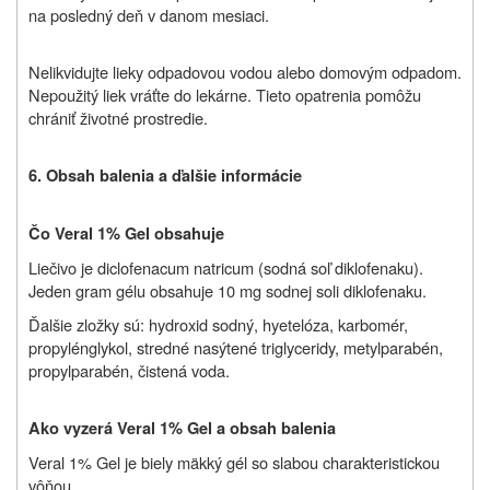
na posledný deň v danom mesiaci.
Nelikvidujte lieky odpadovou vodou alebo domovým odpadom.
Nepoužitý liek vráťte do lekárne. Tieto opatrenia pomôžu
chrániť životné prostredie.
6. Obsah balenia a ďalšie informácie
Čo Veral 1% Gel obsahuje
Liečivo je diclofenacum natricum (sodná soľ diklofenaku).
Jeden gram gélu obsahuje 10 mg sodnej soli diklofenaku.
Ďalšie zložky sú: hydroxid sodný, hyetelóza, karbomér,
propylénglykol, stredné nasýtené triglyceridy, metylparabén,
propylparabén, čistená voda.
Ako vyzerá Veral 1% Gel a obsah balenia
Veral 1% Gel je biely mäkký gél so slabou charakteristickou
vôňou.