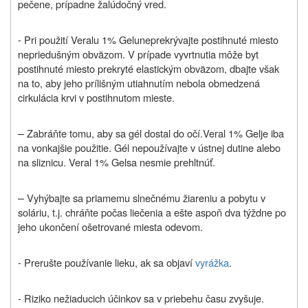
pečene, prípadne žalúdočný vred.
- Pri použití
Veralu 1% Gelu
neprekrývajte postihnuté miesto
nepriedušným obväzom. V prípade vyvrtnutia môže byt
postihnuté miesto prekryté elastickým obväzom, dbajte však
na to, aby jeho prílišným utiahnutím nebola obmedzená
cirkulácia krvi v postihnutom mieste.
–
Zabráňte tomu, aby sa gél dostal do očí.
Veral 1% Gel
je iba
na vonkajšie použitie. Gél nepoužívajte v ústnej dutine alebo
na sliznicu.
Veral 1% Gel
sa nesmie prehltnúť.
–
Vyhýbajte sa priamemu slnečnému žiareniu a pobytu v
soláriu, t.j. chráňte počas liečenia a ešte aspoň dva týždne po
jeho ukončení ošetrované miesta odevom.
- Prerušte používanie lieku, ak sa objaví
vyrážka
.
- Riziko nežiaducich účinkov sa v priebehu času zvyšuje.