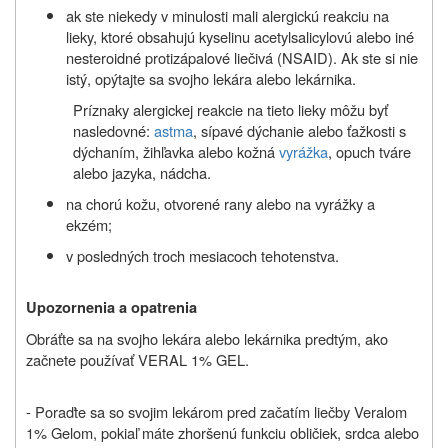
ak ste niekedy v minulosti mali alergickú reakciu na
lieky, ktoré obsahujú kyselinu acetylsalicylovú alebo iné
nesteroidné protizápalové liečivá (NSAID). Ak ste si nie
istý, opýtajte sa svojho lekára alebo lekárnika.
Príznaky alergickej reakcie na tieto lieky môžu byť
nasledovné:
astma
, sípavé dýchanie alebo ťažkosti s
dýchaním, žihľavka alebo kožná
vyrážka
, opuch tváre
alebo jazyka, nádcha.
na chorú kožu, otvorené rany alebo na vyrážky a
ekzém;
v posledných troch mesiacoch tehotenstva.
Upozornenia a opatrenia
Obráťte sa na svojho lekára alebo lekárnika predtým, ako
začnete používať VERAL 1% GEL.
- Poraďte sa so svojim lekárom pred začatím liečby
Veralom
1% Gelom
, pokiaľ máte zhoršenú funkciu obličiek, srdca alebo