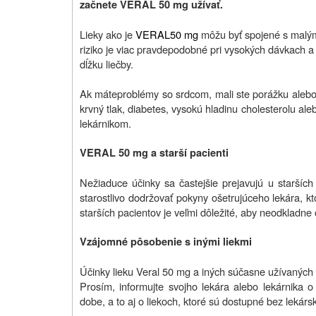
začnete VERAL 50 mg užívať.
Lieky ako je
VERAL
50 mg
môžu byť spojené s malým
riziko je viac pravdepodobné pri vysokých dávkach 
dĺžku liečby.
Ak máte
problémy so srdcom, mali ste porážku alebo 
krvný tlak, diabetes, vysokú hladinu cholesterolu ale
lekárnikom.
VERAL 50 mg a starší pacienti
Nežiaduce účinky sa častejšie prejavujú u staršíc
starostlivo dodržovať pokyny ošetrujúceho lekára, k
starších pacientov je veľmi dôležité, aby neodkladne 
Vzájomné pôsobenie s inými liekmi
Účinky lieku Veral 50 mg
a iných súčasne užívaných
Prosím, informujte svojho lekára alebo lekárnika o 
dobe, a to aj o liekoch, ktoré sú dostupné bez lekár