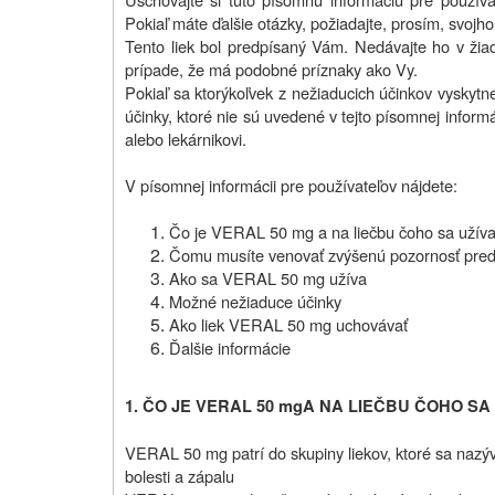
Pokiaľ máte ďalšie otázky, požiadajte, prosím, svojho
Tento liek bol predpísaný Vám. Nedávajte ho v žiad
prípade, že má podobné príznaky ako Vy.
Pokiaľ sa ktorýkoľvek z nežiaducich účinkov vyskytn
účinky, ktoré nie sú uvedené v tejto písomnej inform
alebo lekárnikovi.
V písomnej informácii pre používateľov nájdete:
Čo je VERAL 50 mg a na liečbu čoho sa užív
Čomu musíte venovať zvýšenú pozornosť pre
Ako sa VERAL 50 mg užíva
Možné nežiaduce účinky
Ako liek VERAL 50 mg uchovávať
Ďalšie informácie
1. ČO JE VERAL 50
mg
A NA LIEČBU ČOHO SA
VERAL 50 mg patrí do skupiny liekov, ktoré sa nazýva
bolesti a zápalu