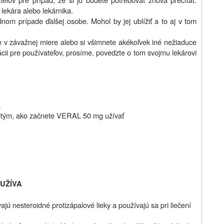
 lekára alebo lekárnika.
nom prípade ďalšej osobe. Mohol by jej ublížiť a to aj v tom
e v závažnej miere alebo si všimnete akékoľvek iné nežiaduce
ácii pre používateľov, prosíme, povedzte o tom svojmu lekárovi
a
dtým, ako začnete VERAL 50 mg užívať
 UŽÍVA
jú nesteroidné protizápalové lieky a používajú sa pri liečení