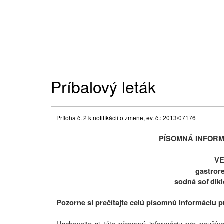
Príbalový leták
Príloha č. 2 k notifikácii o zmene, ev. č.: 2013/07176
PÍSOMNÁ INFORM
VE
gastrore
sodná soľ dik
Pozorne si prečítajte celú písomnú informáciu pr
Uschovajte si túto písomnú informáciu pre používat