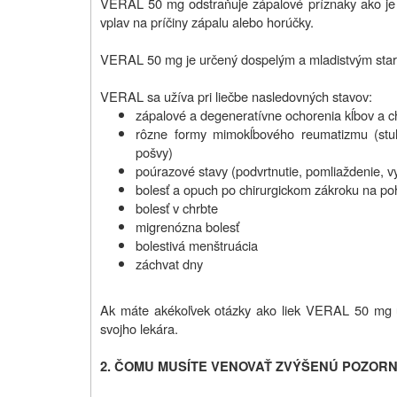
VERAL 50 mg odstraňuje zápalové príznaky ako je 
vplav na príčiny zápalu alebo horúčky.
VERAL 50 mg je určený dospelým a mladistvým star
VERAL sa užíva pri liečbe nasledovných stavov:
zápalové a degeneratívne ochorenia kĺbov a chr
rôzne formy mimokĺbového reumatizmu (stuhn
pošvy)
poúrazové stavy (podvrtnutie, pomliaždenie, vy
bolesť a opuch po chirurgickom zákroku na p
bolesť v chrbte
migrenózna bolesť
bolestivá menštruácia
záchvat dny
Ak máte akékoľvek otázky ako liek VERAL 50 mg ú
svojho lekára.
2.
ČOMU MUSÍTE VENOVAŤ ZVÝŠENÚ POZORN