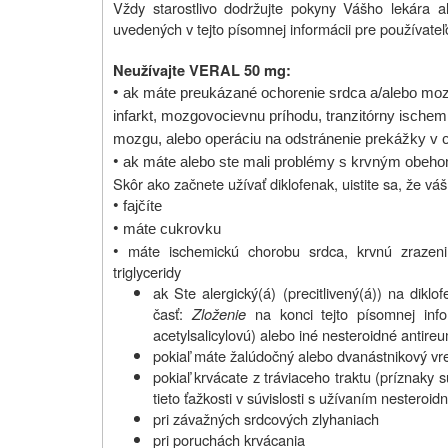
Vždy starostlivo dodržujte pokyny Vášho lekára al
uvedených v tejto písomnej informácii pre používateľ
Neužívajte VERAL 50 mg:
•
ak máte preukázané ochorenie srdca a/alebo mozg
infarkt, mozgovocievnu príhodu, tranzitórny ischem
mozgu, alebo operáciu na odstránenie prekážky v 
•
ak máte alebo ste mali problémy s krvným obehom 
Skôr ako začnete užívať diklofenak, uistite sa, že váš
•
fajčíte
•
máte cukrovku
•
máte ischemickú chorobu srdca, krvnú zrazeni
triglyceridy
ak Ste alergický(á) (precitlivený(á)) na dikl
časť:
Zloženie
na konci tejto písomnej info
acetylsalicylovú) alebo iné nesteroidné antire
pokiaľ máte žalúdočný alebo dvanástnikový vr
pokiaľ krvácate z tráviaceho traktu (príznaky sú
tieto ťažkosti v súvislosti s užívaním nesteroid
pri závažných srdcových zlyhaniach
pri poruchách krvácania