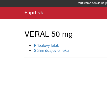
Používame cookie na p
+
ipil
.sk
VERAL 50 mg
Príbalový leták
Súhrn údajov o lieku