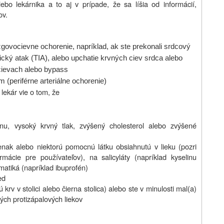
ebo lekárnika a to aj v prípade, že sa líšia od informácií,
ov.
ovocievne ochorenie, napríklad, ak ste prekonali srdcový
ický atak (TIA), alebo upchatie krvných ciev srdca alebo
cievach alebo bypass
(periférne arteriálne ochorenie)
 lekár vie o tom, že
nu, vysoký krvný tlak, zvýšený cholesterol alebo zvýšené
ofenak alebo niektorú pomocnú látku obsiahnutú v lieku (pozri
rmácie pre používateľov), na salicyláty (napríklad kyselinu
umatiká (napríklad ibuprofén)
ed
 krv v stolici alebo čierna stolica) alebo ste v minulosti mal(a)
ných protizápalových liekov