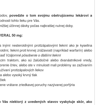
odov,
povedzte o tom svojmu ošetrujúcemu lekárovi a
dnosti tohto lieku pre Vás.
ižšej účinnej dávky počas najkratšej nutnej doby.
u VERAL 50 mg:
nými nesteroidnými protizápalovými liekmi ako je kyselina
eroidmi, liekmi proti krvnej zrážavosti (napríklad warfarín) alebo
časť
Vzájomné pôsobenie s ďalšími liekmi
viacim traktom, ako sú žalúdočné alebo dvanástnikové vredy,
orenie čriev, alebo ste v minulosti mali problémy so zažívaním
žívaní protizápalových liekov
a alebo vysoký krvný tlak
čiek
čene vrátane zriedkavej poruchy nazývanej porfýria
u Vás niektorý z uvedených stavov vyskytuje skôr, ako