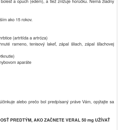
bolesť a opuch (edém), a tiež znižuje horúčku. Nemá žiadny
ším ako 15 rokov.
btice (artritída a artróza)
uté rameno, tenisový lakeť, zápal šliach, zápal šľachovej
tknutie)
ohybovom aparáte
činkuje alebo prečo bol predpísaný práve Vám, opýtajte sa
OSŤ PREDTÝM, AKO ZAČNETE VERAL
50 mg UŽÍVAŤ