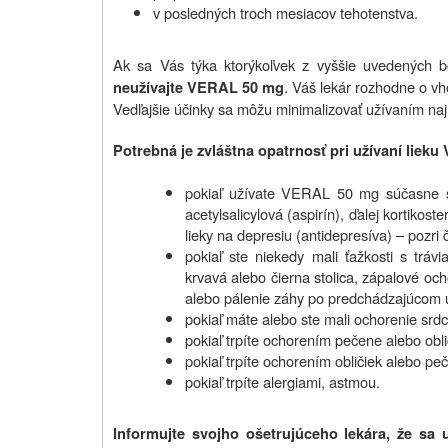
v posledných troch mesiacov tehotenstva.
Ak sa Vás týka ktorýkoľvek z vyššie uvedených b
. Váš lekár rozhodne o vho
neužívajte VERAL 50 mg
Vedľajšie účinky sa môžu minimalizovať užívaním najn
Potrebná je zvláštna opatrnosť pri užívaní liek
pokiaľ užívate VERAL 50 mg súčasne s i
acetylsalicylová (aspirín), ďalej kortikost
lieky na depresiu (antidepresíva) – pozri 
pokiaľ ste niekedy mali ťažkosti s trá
krvavá alebo čierna stolica, zápalové och
alebo pálenie záhy po predchádzajúcom u
pokiaľ máte alebo ste mali ochorenie srdc
pokiaľ trpíte ochorením pečene alebo obli
pokiaľ trpíte ochorením obličiek alebo pe
pokiaľ trpíte alergiami, astmou.
Informujte svojho ošetrujúceho lekára, že sa 