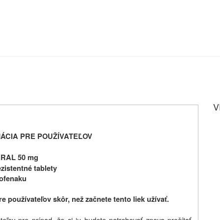
V
ÁCIA PRE POUŽÍVATEĽOV
RAL 50 mg
zistentné tablety
lofenaku
e používateľov skôr, než začnete tento liek užívať.
eľov pre prípad, že si ju budete potrebovať znova prečítať.