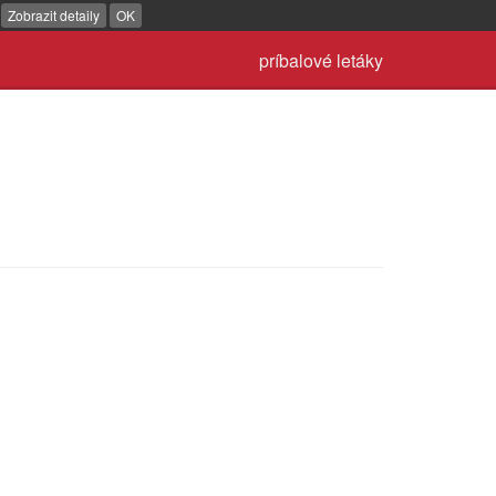
.
Zobrazit detaily
OK
príbalové letáky