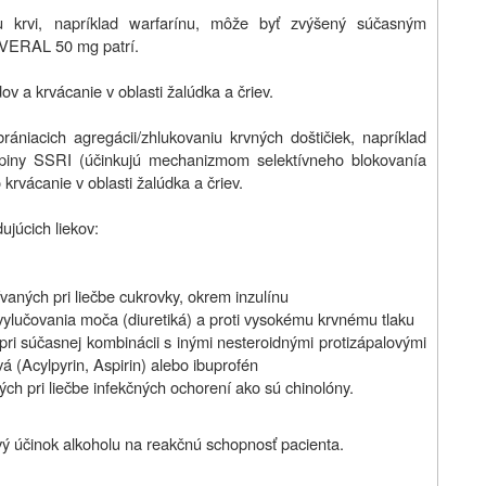
niu krvi, napríklad warfarínu, môže byť zvýšený súčasným
 VERAL 50 mg patrí.
ov a krvácanie v oblasti žalúdka a čriev.
ániacich agregácii/zhlukovaniu krvných doštičiek, napríklad
skupiny SSRI (účinkujú mechanizmom selektívneho blokovanía
 krvácanie v oblasti žalúdka a čriev.
júcich liekov:
vaných pri liečbe cukrovky, okrem inzulínu
 vylučovania moča (diuretiká) a proti vysokému krvnému tlaku
ri súčasnej kombinácii s inými nesteroidnými protizápalovými
vá (Acylpyrin, Aspirin) alebo ibuprofén
ých pri liečbe infekčných ochorení ako sú chinolóny.
vý účinok alkoholu na reakčnú schopnosť pacienta.