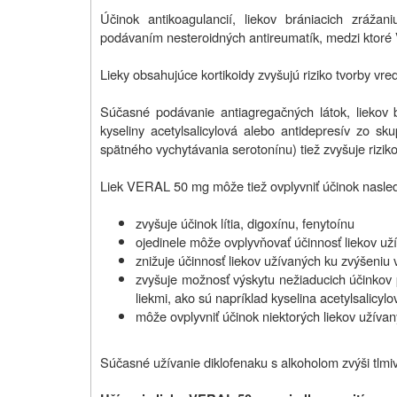
Účinok antikoagulancií, liekov brániacich zráža
podávaním nesteroidných antireumatík, medzi ktoré
Lieky obsahujúce kortikoidy zvyšujú riziko tvorby vred
Súčasné podávanie antiagregačných látok, liekov br
kyseliny acetylsalicylová alebo antidepresív zo 
spätného vychytávania serotonínu) tiež zvyšuje riziko
Liek VERAL 50 mg môže tiež ovplyvniť účinok nasledu
zvyšuje účinok lítia, digoxínu, fenytoínu
ojedinele môže ovplyvňovať účinnosť liekov uží
znižuje účinnosť liekov užívaných ku zvýšeniu
zvyšuje možnosť výskytu nežiaducich účinkov p
liekmi, ako sú napríklad kyselina acetylsalicylo
môže ovplyvniť účinok niektorých liekov užívan
Súčasné užívanie diklofenaku s alkoholom zvýši tlmi