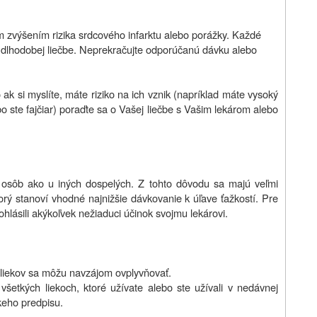
 zvýšením rizika srdcového infarktu alebo porážky. Každé
a dlhodobej liečbe. Neprekračujte odporúčanú dávku alebo
ak si myslíte, máte riziko na ich vznik (napríklad máte vysoký
bo ste fajčiar) poraďte sa o Vašej liečbe s Vašim lekárom alebo
h osôb ako u iných dospelých. Z tohto dôvodu sa majú veľmi
torý stanoví vhodné najnižšie dávkovanie k úľave ťažkostí. Pre
ohlásili akýkoľvek nežiaduci účinok svojmu lekárovi.
 liekov sa môžu navzájom ovplyvňovať.
všetkých liekoch, ktoré užívate alebo ste užívali v nedávnej
skeho predpisu.