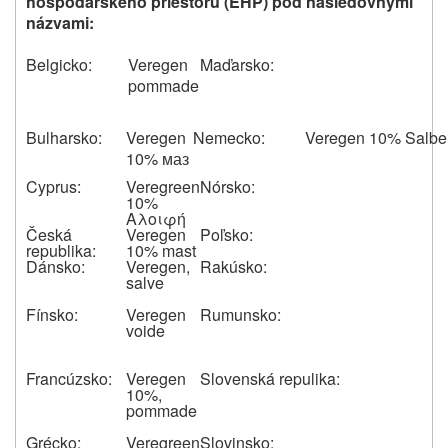
hospodárskeho priestoru (EHP) pod nasledovnými
názvami:
Belgicko:
Veregen
Maďarsko:
pommade
Bulharsko:
Veregen
Nemecko:
Veregen 10% Salbe
10% маз
Cyprus:
Veregreen
Nórsko:
10%
Αλοιφή
Česká
Veregen
Poľsko:
republika:
10% mast
Dánsko:
Veregen,
Rakúsko:
salve
Fínsko:
Veregen
Rumunsko:
voide
Francúzsko:
Veregen
Slovenská repulika:
10%,
pommade
Grécko:
Veregreen
Slovinsko: