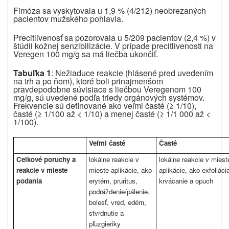
Fimóza sa vyskytovala u 1,9 % (4/212) neobrezaných
pacientov mužského pohlavia.
Precitlivenosť sa pozorovala u 5/209 pacientov (2,4 %) v
štúdii kožnej senzibilizácie. V prípade precitlivenosti na
Veregen 100 mg/g sa má liečba ukončiť.
Tabuľka 1
: Nežiaduce reakcie (hlásené pred uvedením
na trh a po ňom), ktoré boli prinajmenšom
pravdepodobne súvisiace s liečbou Veregenom 100
mg/g, sú uvedené podľa triedy orgánových systémov.
Frekvencie sú definované ako veľmi časté (≥ 1/10),
časté (≥ 1/100 až < 1/10) a menej časté (≥ 1/1 000 až <
1/100).
Veľmi časté
Časté
Celkové poruchy a
lokálne reakcie v
lokálne reakcie v miest
reakcie v mieste
mieste aplikácie, ako
aplikácie, ako exfoliáci
podania
erytém, pruritus,
krvácanie a opuch
podráždenie/pálenie,
bolesť, vred, edém,
stvrdnutie a
pľuzgieriky