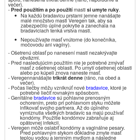
večer).
-
Pred použitím a po použití
masti
si umyte ruky
.
Na každú bradavicu prstami jemne nanášajte
malé množstvo masti Veregen tak, aby sa
zabezpečilo úplné pokrytie a zanechala na
bradaviciach tenká vrstva masti
.
Nepoužívajte masť vnútorne (do konečníka,
močovodu ani vagíny).
- Ošetrenú oblasť po nanesení masti nezakrývajte
obväzmi.
- Pred nasledujúcim použitím nie je potrebné zmývať
masť z ošetrenej oblasti. Po umytí ošetrenej oblasti
alebo po kúpeli znova naneste masť.
-
Veregen
nanášajte
trikrát denne
(ráno, na obed a
večer).
- Počas liečby môžu vzniknúť nové
bradavice
, ktoré je
potrebné liečiť rovnakým spôsobom.
- Genitálne
bradavice
sú pohlavne prenosným
ochorením, preto pri pohlavnom styku môžete
infikovať svojho partnera. Až do úplného
vymiznutia všetkých bradavíc sa majú používať
kondómy. Použitie kondómov zabraňuje aj
opätovnej infekcii.
- Veregen môže oslabiť kondómy a vaginálne pesary.
Pred pohlavným stykom dôkladne zmyte masť
teplou vodou a jemným mydlom a následne