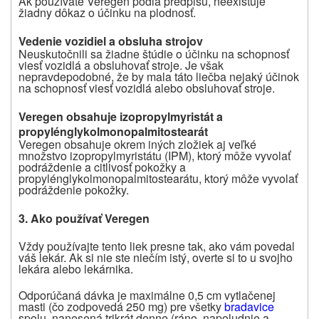
Ak používate Veregen podľa predpisu, neexistuje
žiadny dôkaz o účinku na plodnosť.
Vedenie vozidiel a obsluha strojov
Neuskutočnili sa žiadne štúdie o účinku na schopnosť
viesť vozidlá a obsluhovať stroje. Je však
nepravdepodobné, že by mala táto liečba nejaký účinok
na schopnosť viesť vozidlá alebo obsluhovať stroje.
Veregen obsahuje izopropylmyristát a
propylénglykolmonopalmitostearát
Veregen obsahuje okrem iných zložiek aj veľké
množstvo izopropylmyristátu (IPM), ktorý môže vyvolať
podráždenie a citlivosť pokožky a
propylénglykolmonopalmitostearátu, ktorý môže vyvolať
podráždenie pokožky.
3. Ako používať Veregen
Vždy používajte
tento liek presne tak, ako vám povedal
váš lekár. Ak si nie ste niečím istý, overte si to u svojho
lekára alebo lekárnika.
Odporúčaná dávka je maximálne 0,5 cm vytlačenej
masti (čo zodpovedá 250 mg) pre všetky
bradavice
spolu, nanesená trikrát denne (ráno, napoludnie a