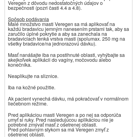
Veregen z dôvodu nedostatočných údajov o
bezpečnosti (pozri časti 4.4 a 4.8).
Spôsob podávania
Malé množstvo masti Veregen sa má aplikovať na
každú bradavicu jemným nanesením prstami tak, aby sa
zaručilo úplné pokrytie a aby sa zanechala na
bradaviciach tenká vrstva masti
(
spolu
max.
250 mg na
všetky bradavice/na jednorazovú dávku).
Masť nanášajte iba na postihnuté oblasti, vyhýbajte sa
akejkoľvek aplikácii do vagíny, močovodu alebo
konečníka.
Neaplikujte na sliznice.
Iba na kožné použitie.
Ak pacient vynechá dávku, má pokračovať v normálnom
liečebnom režime.
Pred aplikáciou masti Veregen a po nej sa odporúča
umyť si ruky. Pred nasledujúcou aplikáciou nie je
potrebné zmývať masť z ošetrenej oblasti.
Pred pohlavným stykom sa má Veregen zmyť z
ošetrenej oblasti.