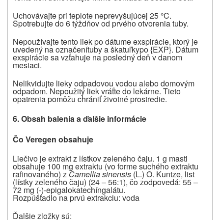
Uchovávajte pri teplote neprevyšujúcej 25 °C.
Spotrebujte do 6 týždňov od prvého otvorenia tuby.
Nepoužívajte
tento liek
po dátume exspirácie, ktorý je
uvedený na
označení
tuby a
škatu
ľky
po {EXP}. Dátum
exspirácie sa vzťahuje na posledný deň v
danom
mesiaci.
Nelikvidujte lieky odpadovou vodou alebo domovým
odpadom. Nepoužitý liek vráťte do lekárne. Tieto
opatrenia pomôžu chrániť životné prostredie.
6. Obsah balenia a ďalšie informácie
Čo Veregen obsahuje
Liečivo je extrakt z lístkov zeleného čaju. 1 g masti
obsahuje 100 mg extraktu (vo forme suchého extraktu
rafinovaného) z
Camellia sinensis
(L.) O. Kuntze, list
(lístky zeleného čaju) (24 – 56:1), čo zodpovedá: 55 –
72 mg (-)-epigalokatechíngalátu.
Rozpúšťadlo na prvú extrakciu: voda
Ďalšie zložky sú: