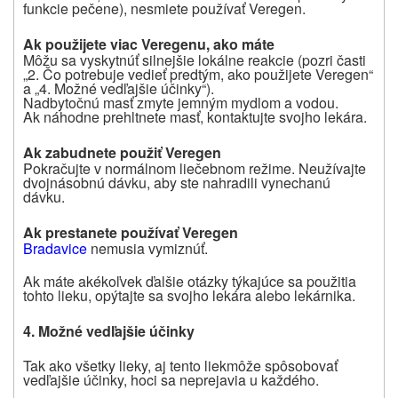
funkcie pečene), nesmiete používať Veregen.
Ak použijete viac Veregenu, ako máte
Môžu sa vyskytnúť silnejšie lokálne reakcie (
pozri
časti
„
2
. Čo potrebuje vedieť predtým, ako použijete Veregen“
a
„4. Možné vedľajšie účinky“).
Nadbytočnú masť zmyte jemným mydlom a vodou.
Ak náhodne prehltnete masť, kontaktujte svojho lekára.
Ak zabudnete použiť Veregen
Pokračujte v normálnom liečebnom režime. Neužívajte
dvojnásobnú dávku, aby ste nahradili
vynechanú
dávku.
Ak prestanete používať Veregen
Bradavice
nemusia vymiznúť.
Ak máte akékoľvek ďalšie otázky týkajúce sa použitia
tohto lieku, opýtajte sa svojho lekára alebo lekárnika.
4. Možné vedľajšie účinky
Tak ako všetky lieky, aj tento liek
môže spôsobovať
vedľajšie účinky, hoci sa neprejavia u každého.