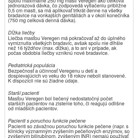
Spolu maximálne 250 mg masti Veregen ako celková
jednorazová dávka, čo zodpovedá vytlačeniu približne
0,5 cm masti, sa má aplikovať trikrát denne na všetky
bradavice na vonkajších genitáliách a v okolí konečníka
(750 mg celková denná dávka).
Dĺžka liečby
Liečba masťou Veregen má pokračovať až do úplného
vymiznutia všetkých bradavíc, avšak spolu nie dlhšie
než 16 týždňov (max. dĺžka), a to ani v prípade, ak
počas obdobia liečby vzniknú nové bradavice.
Pediatrická populácia
Bezpečnosť a účinnosť Veregenu u detí a
dospievajúcich vo veku do 18 rokov neboli stanovené.
K dispozícii nie sú žiadne údaje.
Starší pacienti
Masťou Veregen bol liečený nedostatočný počet
starších pacientov na zistenie toho, či reagujú odlišne
od mladších pacientov.
Pacienti s poruchou funkcie pečene
Pacienti so závažnou poruchou funkcie pečene (napr. s
klinicky významným zvýšením pečeňových enzýmov, so
zvýšeným bilirubínom, zvýšeným INR) nemajú používať