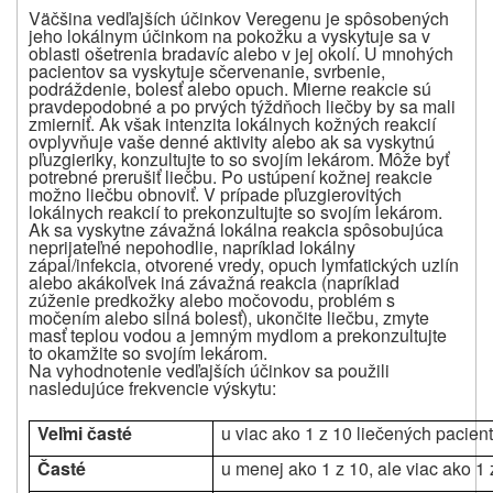
Väčšina vedľajších účinkov Veregenu je spôsobených
jeho lokálnym účinkom na pokožku a vyskytuje sa v
oblasti ošetrenia bradavíc alebo v jej okolí. U mnohých
pacientov sa vyskytuje sčervenanie, svrbenie,
podráždenie, bolesť alebo opuch. Mierne reakcie sú
pravdepodobné a po prvých týždňoch liečby by sa mali
zmierniť. Ak však intenzita lokálnych kožných reakcií
ovplyvňuje vaše denné aktivity alebo ak sa vyskytnú
pľuzgieriky, konzultujte to so svojím lekárom. Môže byť
potrebné prerušiť liečbu. Po ustúpení kožnej reakcie
možno liečbu obnoviť. V prípade pľuzgierovitých
lokálnych reakcií to prekonzultujte so svojím lekárom.
Ak sa vyskytne závažná lokálna reakcia spôsobujúca
neprijateľné nepohodlie, napríklad lokálny
zápal/infekcia, otvorené vredy, opuch lymfatických uzlín
alebo akákoľvek iná závažná reakcia (napríklad
zúženie predkožky alebo močovodu, problém s
močením alebo silná bolesť), ukončite liečbu, zmyte
masť teplou vodou a jemným mydlom a prekonzultujte
to okamžite so svojím lekárom.
Na vyhodnotenie vedľajších účinkov sa použili
nasledujúce frekvencie výskytu:
Veľmi časté
u viac ako 1 z 10 liečených pacien
Časté
u menej ako 1 z 10, ale viac ako 1