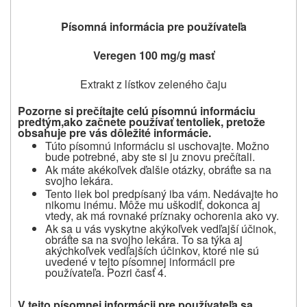
Písomná informácia pre používateľa
Veregen 100 mg/g masť
Extrakt z lístkov zeleného čaju
Pozorne si prečítajte celú písomnú informáciu
predtým,
ako začnete používať
tento
liek, pretože
obsahuje pre vás dôležité informácie.
Túto písomnú informáciu si uschovajte. Možno
bude potrebné, aby ste si ju znovu prečítali.
Ak máte akékoľvek ďalšie otázky, obráťte sa na
svojho lekára.
Tento liek bol predpísaný iba vám. Nedávajte ho
nikomu inému. Môže mu uškodiť, dokonca aj
vtedy, ak má rovnaké príznaky ochorenia ako vy.
Ak sa u vás vyskytne akýkoľvek vedľajší účinok,
obráťte sa na svojho lekára. To sa týka aj
akýchkoľvek vedľajších účinkov, ktoré nie sú
uvedené v tejto písomnej informácii pre
používateľa. Pozri časť 4.
V tejto písomnej informácii pre používateľa sa