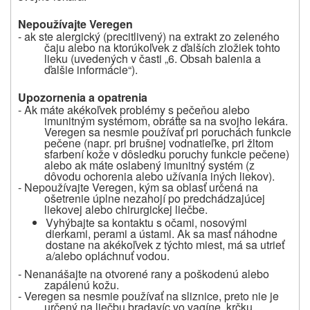
Nepoužívajte Veregen
- ak ste alergický (precitlivený) na extrakt zo zeleného
čaju alebo na ktorúkoľvek z ďalších zložiek tohto
lieku (uvedených v časti „6. Obsah balenia a
ďalšie informácie“).
Upozornenia a opatrenia
- Ak máte akékoľvek problémy s pečeňou alebo
imunitným systémom, obráťte sa na svojho lekára.
Veregen sa nesmie používať pri poruchách funkcie
pečene (napr. pri brušnej vodnatieľke, pri žltom
sfarbení kože v dôsledku poruchy funkcie pečene)
alebo ak máte oslabený imunitný systém (z
dôvodu ochorenia alebo užívania iných liekov).
- Nepoužívajte Veregen, kým sa oblasť určená na
ošetrenie úplne nezahojí po predchádzajúcej
liekovej alebo chirurgickej liečbe.
Vyhýbajte sa kontaktu s očami, nosovými
dierkami, perami a ústami. Ak sa masť náhodne
dostane na akékoľvek z týchto miest, má sa utrieť
a/alebo opláchnuť vodou.
- Nenanášajte na otvorené rany a poškodenú alebo
zapálenú kožu.
- Veregen sa nesmie používať na sliznice, preto nie je
určený na liečbu bradavíc vo vagíne, krčku