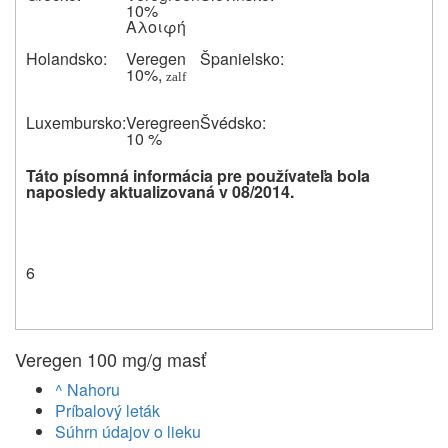
10%
Αλοιφή
Holandsko:
Veregen
Španielsko:
10%,
zalf
Luxembursko:
Veregreen
Švédsko:
10 %
Táto písomná informácia pre používateľa bola
naposledy aktualizovaná v
08/2014.
6
Veregen 100 mg/g masť
^ Nahoru
Príbalový leták
Súhrn údajov o lieku