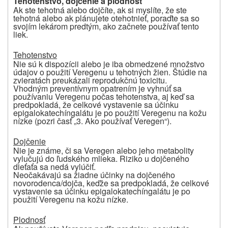
Tehotenstvo, dojčenie a plodnosť
Ak ste tehotná alebo dojčíte, ak si myslíte, že ste
tehotná alebo ak plánujete otehotnieť, poraďte sa so
svojím lekárom predtým, ako začnete používať tento
liek.
Tehotenstvo
Nie sú k dispozícii alebo je iba obmedzené množstvo
údajov o použití Veregenu u tehotných žien. Štúdie na
zvieratách preukázali reprodukčnú toxicitu.
Vhodným preventívnym opatrením je vyhnúť sa
používaniu Veregenu počas tehotenstva, aj keď sa
predpokladá, že celkové vystavenie sa účinku
epigalokatechíngalátu je po použití Veregenu na kožu
nízke (pozri časť „3. Ako používať Veregen“).
Dojčenie
Nie je známe, či sa Veregen alebo jeho metabolity
vylučujú do ľudského mlieka. Riziko u dojčeného
dieťaťa sa nedá vylúčiť.
Neočakávajú sa žiadne účinky na dojčeného
novorodenca/dojča, keďže sa predpokladá, že celkové
vystavenie sa účinku epigalokatechíngalátu je po
použití Veregenu na kožu nízke.
Plodnosť