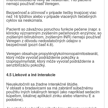
nemajú používať masť Veregen.
Bezpečnosť a účinnosť v prípade liečby trvajúcej viac
než 16 týždňov alebo v prípade viacerých liečebných
cyklov sa neskúmala.
Pacienti so závažnou poruchou funkcie pečene (napr. s
klinicky významným zvýšením pečeňových enzýmov, so
zvýšeným bilirubínom, zvýšeným INR) nemajú používať
Veregen z dôvodu nedostatočných údajov o
bezpečnosti (pozri časť 4.8).
Veregen obsahuje propylénglykolmonopalmitostearát,
ktorý môže vyvolať podráždenie pokožky a
izopropylmyristát, ktorý môže vyvolať podráždenie a
senzibilizáciu pokožky.
4.5 Liekové a iné interakcie
Neuskutočnili sa žiadne interakčné štúdie.
V oblasti s bradavicami sa má zabrániť súbežnému
použitiu iných lokálnych terapií
(ako napríklad sedacím
kúpeľom, lokálnej aplikácii zinku alebo vitamínu E a
podobne)
.