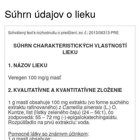
Súhrn údajov o lieku
Schválený text k rozhodnutiu o predĺžení, ev. č.: 2013/06313-PRE
SÚHRN CHARAKTERISTICKÝCH VLASTNOSTÍ
LIEKU
1. NÁZOV LIEKU
Veregen 100 mg/g masť
2. KVALITATÍVNE A KVANTITATÍVNE ZLOŽENIE
1 g masti obsahuje 100 mg extraktu (vo forme suchého
extraktu rafinovaného) z
Camellia sinensis
(L.) O.
Kuntze, list (lístky zeleného čaju) (24 – 56:1), čo
zodpovedá: 55 – 72 mg (-)-epigalokatechíngalátu.
Rozpúšťadlo na prvú extrakciu: voda.
Pomocné látky so známym účinkom
:
1 g masti obsahuje: