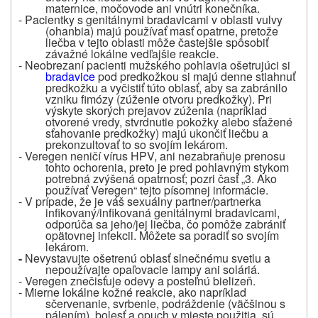
maternice, močovode ani vnútri konečníka.
- Pacientky s genitálnymi bradavicami v oblasti vulvy
(ohanbia) majú používať masť opatrne, pretože
liečba v tejto oblasti môže častejšie spôsobiť
závažné lokálne vedľajšie reakcie.
- Neobrezaní pacienti mužského pohlavia ošetrujúci si
bradavice
pod predkožkou si majú denne stiahnuť
predkožku a vyčistiť túto oblasť, aby sa zabránilo
vzniku fimózy (zúženie otvoru predkožky). Pri
výskyte skorých prejavov zúženia (napríklad
otvorené vredy, stvrdnutie pokožky alebo sťažené
sťahovanie predkožky) majú ukončiť liečbu a
prekonzultovať to so svojím lekárom.
- Veregen neničí vírus HPV, ani nezabraňuje prenosu
tohto ochorenia, preto je pred pohlavným stykom
potrebná zvýšená opatrnosť; pozri časť „3. Ako
používať Veregen“ tejto písomnej informácie.
- V prípade, že je váš sexuálny partner/partnerka
infikovaný/infikovaná genitálnymi bradavicami,
odporúča sa jeho/jej liečba, čo pomôže zabrániť
opätovnej infekcii. Môžete sa poradiť so svojím
lekárom.
-
Nevystavujte ošetrenú oblasť slnečnému svetlu a
nepoužívajte opaľovacie lampy ani soláriá.
- Veregen znečisťuje odevy a posteľnú bielizeň.
- Mierne lokálne kožné reakcie, ako napríklad
sčervenanie, svrbenie, podráždenie (väčšinou s
pálením), bolesť a opuch v mieste použitia, sú