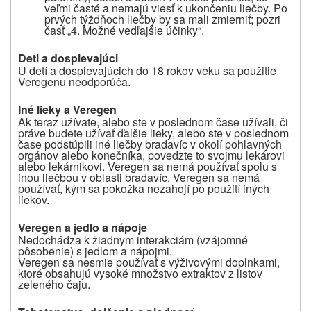
veľmi časté a nemajú viesť k ukončeniu liečby. Po
prvých týždňoch liečby by sa mali zmierniť; pozri
časť „4. Možné vedľajšie účinky“.
Deti a dospievajúci
U detí a dospievajúcich do 18 rokov veku sa použitie
Veregenu neodporúča.
Iné lieky a Veregen
Ak teraz užívate, alebo ste v poslednom čase užívali, či
práve budete užívať ďalšie lieky, alebo ste v poslednom
čase podstúpili iné liečby bradavíc v okolí pohlavných
orgánov alebo konečníka, povedzte to svojmu lekárovi
alebo lekárnikovi. Veregen sa nemá používať spolu s
inou liečbou v oblasti bradavíc. Veregen sa nemá
používať, kým sa pokožka nezahojí po použití iných
liekov.
Veregen a jedlo a nápoje
Nedochádza k žiadnym interakciám (vzájomné
pôsobenie) s jedlom a nápojmi.
Veregen sa nesmie používať s výživovými doplnkami,
ktoré obsahujú vysoké množstvo extraktov z listov
zeleného čaju.