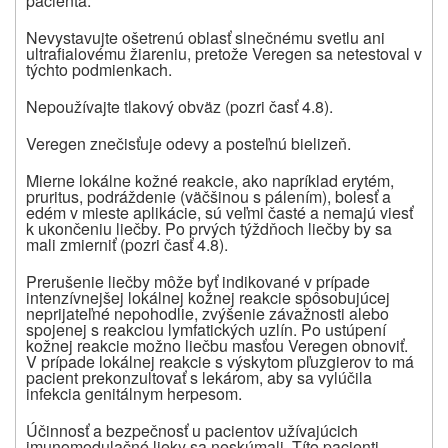
pacienta.
Nevystavujte ošetrenú oblasť slnečnému svetlu ani
ultrafialovému žiareniu, pretože
Veregen sa netestoval v
týchto podmienkach.
Nepoužívajte tlakový obväz (pozri časť 4.8).
Veregen znečisťuje odevy a posteľnú bielizeň.
Mierne lokálne kožné reakcie, ako napríklad erytém,
pruritus, podráždenie (väčšinou s pálením), bolesť a
edém v mieste aplikácie, sú veľmi časté a nemajú viesť
k ukončeniu liečby. Po prvých týždňoch liečby by sa
mali zmierniť (pozri časť 4.8).
Prerušenie liečby môže byť indikované v prípade
intenzívnejšej lokálnej kožnej reakcie spôsobujúcej
neprijateľné nepohodlie, zvýšenie závažnosti alebo
spojenej s reakciou lymfatických uzlín. Po ustúpení
kožnej reakcie možno liečbu masťou Veregen obnoviť.
V prípade lokálnej reakcie s výskytom pľuzgierov to má
pacient prekonzultovať s lekárom, aby sa vylúčila
infekcia genitálnym herpesom.
Účinnosť a bezpečnosť u pacientov užívajúcich
imunomodulačné lieky sa neskúmali. Títo pacienti