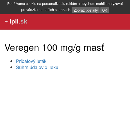
Používame cookie na personalizáciu reklám a abychom mohli analyzovať
prevádzku na našich stránkach.
Zobrazit detaily
OK
+
ipil
.sk
Veregen 100 mg/g masť
Príbalový leták
Súhrn údajov o lieku