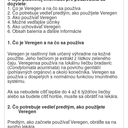
dozviete
:
1. Čo je Veregen a na čo sa používa
2. Čo potrebuje vedieť predtým, ako použijete Veregen
3. Ako používať Veregen
4. Možné vedľajšie účinky
5. Ako uchovávať Veregen
6. Obsah balenia a ďalšie informácie
1. Čo je Veregen a na čo sa používa
Veregen
je rastlinný liek určený výhradne na kožné
použitie. Jeho liečivom je extrakt z lístkov zeleného
čaju. Veregen
sa používa na lokálnu liečbu bradavíc
(
Condylomata acuminata
) na povrchu genitálií
(pohlavných orgánov) a okolo konečníka. Veregen sa
používa u dospelých s normálnou funkciou imunitného
systému.
Ak sa nebudete cítiť lepšie do 4 až 6 týždňov liečby
alebo sa budete cítiť horšie, musíte sa obrátiť na lekára.
2. Čo potrebuje vedieť predtým, ako použijete
Veregen
Predtým, ako začnete používať Veregen, obráťte sa na
svojho lekára.