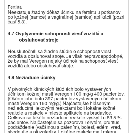
Fertilita
Neexistuje žiadny dôkaz účinku na fertilitu u potkanov
po kožnej (samce) a vaginálnej (samice) aplikácii (pozri
časť 5.3).
4.7 Ovplyvnenie schopnosti viesť vozidlá a
obsluhovať stroje
Neuskutočnili sa žiadne štúdie o schopnosti viesť
vozidlá a obsluhovať stroje. Je však nepravdepodobné,
že by mal Veregen nejaký účinok na schopnosť viesť
vozidlá alebo obsluhovať stroje.
4.8 Nežiaduce účinky
V pivotných klinických štúdiách bolo vystavených
účinkom kožnej masti Veregen 100 mg/g 400 pacientov.
(Okrem toho bolo 397 pacientov vystavených účinkom
masti Veregen 150 mg/g.) Najčastejšie hlásenými
nežiaducimi liekovými reakciami boli lokálne kožné
reakcie a reakcie v mieste aplikácie na bradavice.
Celkovo sa takéto nežiaduce reakcie vyskytli u 83,5 %
pacientov. Najčastejšie sa pozorovali erytém, pruritus,
podráždenie (väčšinou s pálením), bolesť, edém, vred,
stvrdnutie a pľuzgieriky. Lokálne reakcie mali miernu