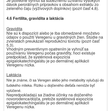
Je potrebné vyhnúť sa súbežnému užívaniu vysokých
dávok perorálnych prípravkov s obsahom extraktu zo
zeleného čaju (výživových doplnkov) (pozri časť 4.8).
4.6 Fertilita, gravidita a laktácia
Gravidita
Nie sú k dispozícii alebo je iba obmedzené množstvo
údajov o použití Veregenu u gravidných žien. Štúdie na
zvieratách preukázali reprodukčnú toxicitu (pozri časť
5.3).
Vhodným preventívnym opatrením je vyhnúť sa
používaniu Veregenu počas gravidity, hoci existuje
predpoklad, že systémová expozícia
epigalokatechíngalátu je po dermálnej aplikácii
Veregenu nízka.
Laktácia
Nie je známe, či sa Veregen alebo jeho metabolity vylučujú do
ľudského mlieka. Riziko u dojčeného dieťaťa nemôže byť
vylúčené.
Nepredpokladajú sa žiadne účinky na dojčeného
novorodenca/dojča, pretože systémová expozícia
epigalokatechíngalátu je po dermálnej aplikácii
Veregenu nízka.