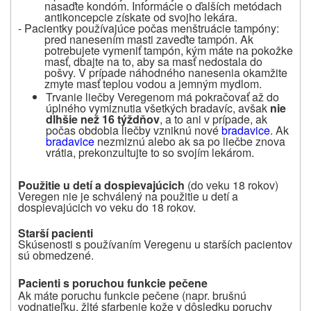
nasaďte kondóm. Informácie o ďalších metódach
antikoncepcie získate od svojho lekára.
- Pacientky používajúce počas menštruácie tampóny:
pred nanesením masti zaveďte tampón. Ak
potrebujete vymeniť tampón, kým máte na pokožke
masť, dbajte na to, aby sa masť nedostala do
pošvy. V prípade náhodného nanesenia okamžite
zmyte masť teplou vodou a jemným mydlom.
Trvanie liečby Veregenom má pokračovať až do
úplného vymiznutia všetkých bradavíc, avšak
nie
dlhšie než 16 týždňov
, a to ani v prípade, ak
počas obdobia liečby vzniknú nové
bradavice
. Ak
bradavice
nezmiznú alebo ak sa po liečbe znova
vrátia, prekonzultujte to so svojím lekárom.
Použitie u detí a dospievajúcich
(do veku 18 rokov)
Veregen nie je schválený na použitie u detí a
dospievajúcich vo veku do 18 rokov.
Starší pacienti
Skúsenosti s používaním Veregenu u starších pacientov
sú obmedzené.
Pacienti s poruchou funkcie pečene
Ak máte poruchu funkcie pečene (napr. brušnú
vodnatieľku, žlté sfarbenie kože v dôsledku poruchy