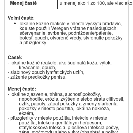
Menej časté
u menej ako 1 zo 100, ale viac ako
Veľmi časté
:
lokálne kožné reakcie v mieste výskytu bradavíc,
kde ste použili Veregen vrátane nasledujúcich:
sčervenanie, svrbenie, podráždenie/pálenie,
bolesť, opuch, otvorené vredy, stvrdnutie pokožky
a pľuzgieriky.
Časté:
- lokálne kožné reakcie, ako šupinatá koža, výtok,
krvácanie, opuch,
- slabinový opuch lymfatických uzlín,
- zúženie predkožky penisu.
Menej časté:
-
lokálne zjazvenie, trhlina, suchosť pokožky,
nepohodlie, erózia, zvýšenie alebo strata citlivosti,
uzlík, papuly, zápal pokožky a zmeny sfarbenia
pokožky v mieste použitia, lokálna nekróza,
ekzém,
- pľuzgieriky v mieste použitia, infekcie v mieste
použitia, infekcia genitálnym herpesom,
stafylokoková infekcia, plesňová infekcia pošvy,
zápal močovodu alebo vulvy (ohanbia) a pošvy,