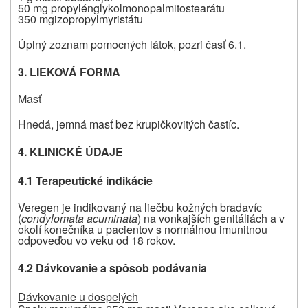
50 mg propylénglykolmonopalmitostearátu
350 mg
izopropylmyristátu
Úplný zoznam pomocných látok, pozri časť 6.1.
3. LIEKOVÁ FORMA
Masť
Hnedá, jemná masť bez krupičkovitých častíc.
4. KLINICKÉ ÚDAJE
4.1 Terapeutické indikácie
Veregen je indikovaný na liečbu kožných bradavíc
(
condylomata acuminata
) na vonkajších genitáliách a v
okolí konečníka u pacientov s normálnou imunitnou
odpoveďou vo veku od 18 rokov.
4.2 Dávkovanie a spôsob podávania
Dávkovanie u dospelých