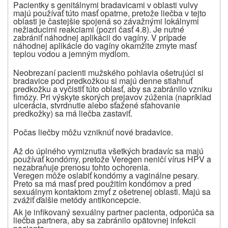
Pacientky s genitálnymi bradavicami v oblasti vulvy
majú používať túto masť opatrne, pretože liečba v tejto
oblasti je častejšie spojená so závažnými lokálnymi
nežiaducimi reakciami (pozri časť 4.8). Je nutné
zabrániť náhodnej aplikácii do vagíny. V prípade
náhodnej aplikácie do vagíny okamžite zmyte masť
teplou vodou a jemným mydlom.
Neobrezaní pacienti mužského pohlavia ošetrujúci si
bradavice pod predkožkou si majú denne stiahnuť
predkožku a vyčistiť túto oblasť, aby sa zabránilo vzniku
fimózy. Pri výskyte skorých prejavov zúženia (napríklad
ulcerácia, stvrdnutie alebo sťažené sťahovanie
predkožky) sa má liečba zastaviť.
Počas liečby môžu vzniknúť nové bradavice.
Až do úplného vymiznutia všetkých bradavíc sa majú
používať kondómy, pretože Veregen neničí vírus HPV a
nezabraňuje prenosu tohto ochorenia.
Veregen môže oslabiť kondómy a vaginálne pesary.
Preto sa má masť pred použitím kondómov a pred
sexuálnym kontaktom zmyť z ošetrenej oblasti. Majú sa
zvážiť ďalšie metódy antikoncepcie.
Ak je infikovaný sexuálny partner pacienta, odporúča sa
liečba partnera, aby sa zabránilo opätovnej infekcii