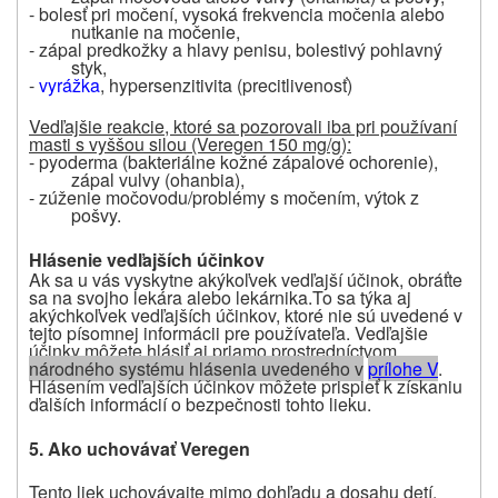
- bolesť pri močení, vysoká frekvencia močenia alebo
nutkanie na močenie,
- zápal predkožky a hlavy penisu, bolestivý pohlavný
styk,
-
vyrážka
, hypersenzitivita (precitlivenosť)
Vedľajšie reakcie, ktoré sa pozorovali iba pri používaní
masti s vyššou silou (Veregen 150 mg/g):
- pyoderma (bakteriálne kožné zápalové ochorenie),
zápal vulvy (ohanbia),
- zúženie močovodu/problémy s močením, výtok z
pošvy.
Hlásenie vedľajších účinkov
Ak sa u vás vyskytne akýkoľvek vedľajší účinok, obráťte
sa na svojho lekára alebo lekárnika.
To sa týka aj
akýchkoľvek vedľajších účinkov, ktoré nie sú uvedené v
tejto písomnej informácii pre používateľa. Vedľajšie
účinky môžete hlásiť aj priamo prostredníctvom
národného systému hlásenia uvedeného v
prílohe V
.
Hlásením vedľajších účinkov môžete prispieť k získaniu
ďalších informácií o bezpečnosti tohto lieku.
5. Ako uchovávať Veregen
Tento liek uchovávajte mimo dohľadu a dosahu detí.