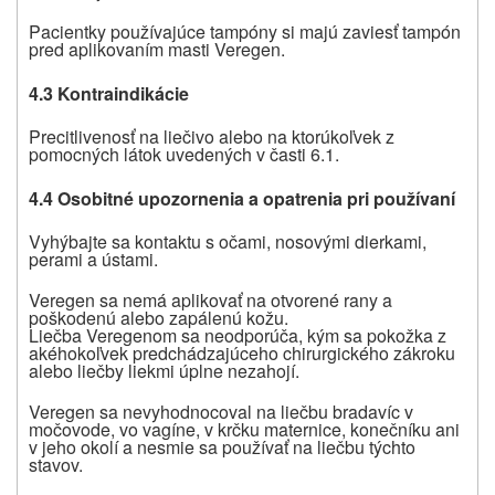
Pacientky používajúce tampóny si majú zaviesť tampón
pred aplikovaním masti Veregen.
4.3 Kontraindikácie
Precitlivenosť na liečivo alebo na ktorúkoľvek z
pomocných látok uvedených v časti 6.1.
4.4 Osobitné upozornenia a opatrenia pri používaní
Vyhýbajte sa kontaktu s očami, nosovými dierkami,
perami a ústami.
Veregen sa nemá aplikovať na otvorené rany a
poškodenú alebo zapálenú kožu.
Liečba Veregenom sa neodporúča, kým sa pokožka z
akéhokoľvek predchádzajúceho chirurgického zákroku
alebo liečby liekmi úplne nezahojí.
Veregen sa nevyhodnocoval na liečbu bradavíc v
močovode, vo vagíne, v krčku maternice, konečníku ani
v jeho okolí a nesmie sa používať na liečbu týchto
stavov.