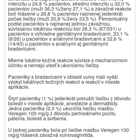
intenzitu u 24,8 % pacientov, strednú intenzitu u 32,0 %
pacientov (muži 36,3 %/ženy 27,1 %) a závažné reakcie
boli hlásené u 26,8 % pacientov najmenej jedenkrát
počas liečby (muži 20,8 %/ženy 33,5 %). Percentuálny
podiel pacientov s najmenej jednou závažnou,
súvisiacou lokálnou reakciou bol 26,3 % (87/331) u
pacientov s výhradne genitálnymi bradavicami, 23,1 %
(6/26) u pacientov s análnymi bradavicami a 32,6 %
(14/43) u pacientov s análnymi aj genitálnymi
bradavicami.
Mierne lokálne kožné reakcie súvisia s mechanizmom
účinku a nemajú viesť k ukončeniu liečby.
Pacientky s bradavicami v oblasti vulvy mali vyšší
výskyt lokálnych kožných reakcií a reakcií v mieste
aplikácie.
Štyri pacientky (1 %) jedenkrát prerušili liečbu z dôvodu
bolesti v mieste aplikácie, anestézie a dermatitídy.
Jedna pacientka (0,3 %) ukončila liečbu masťou
Veregen 100 mg/g z dôvodu perineálneho pocitu
pálenia, bolesti a svrbenia.
U jednej pacientky bola pri liečbe masťou Veregen 100
mg/g hlásená závažná vulvovaginitída.