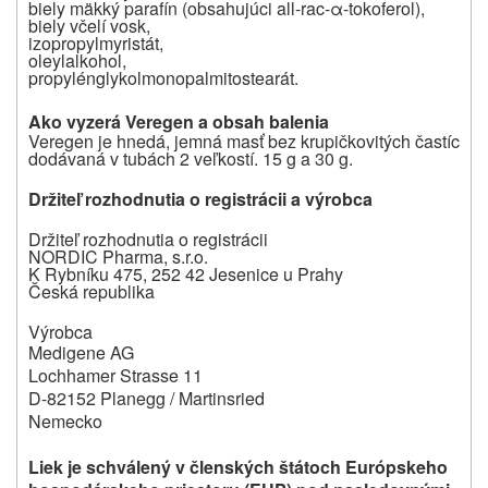
biely mäkký parafín (obsahujúci all-rac-α-tokoferol),
biely včelí vosk,
izopropylmyristát,
oleylalkohol,
propylénglykolmonopalmitostearát.
Ako vyzerá Veregen a obsah balenia
Veregen je hnedá, jemná masť bez krupičkovitých častíc
dodávaná v tubách 2 veľkostí. 15 g a 30 g.
Držiteľ rozhodnutia o registrácii a výrobca
Držiteľ rozhodnutia o registrácii
NORDIC Pharma, s.r.o.
K Rybníku 475, 252 42 Jesenice u Prahy
Česká republika
Výrobca
Medigene AG
Lochhamer Strasse 11
D-82152 Planegg / Martinsried
Nemecko
Liek je schválený v členských štátoch Európskeho