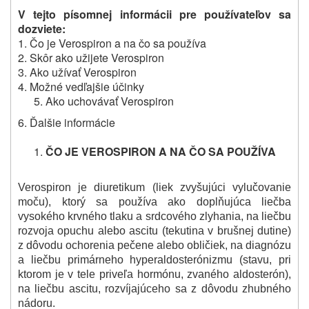
V tejto písomnej informácii pre používateľov sa
dozviete:
1. Čo je Verospiron a na čo sa používa
2. Skôr ako užijete Verospiron
3. Ako užívať Verospiron
4. Možné vedľajšie účinky
Ako uchovávať Verospiron
6. Ďalšie informácie
ČO JE VEROSPIRON A NA ČO SA POUŽÍVA
Verospiron je diuretikum (liek zvyšujúci vylučovanie
moču), ktorý sa používa ako doplňujúca liečba
vysokého krvného tlaku a srdcového zlyhania, na liečbu
rozvoja opuchu alebo ascitu (tekutina v brušnej dutine)
z dôvodu ochorenia pečene alebo obličiek, na diagnózu
a liečbu primárneho hyperaldosterónizmu (stavu, pri
ktorom je v tele priveľa hormónu, zvaného aldosterón),
na liečbu ascitu, rozvíjajúceho sa z dôvodu zhubného
nádoru.