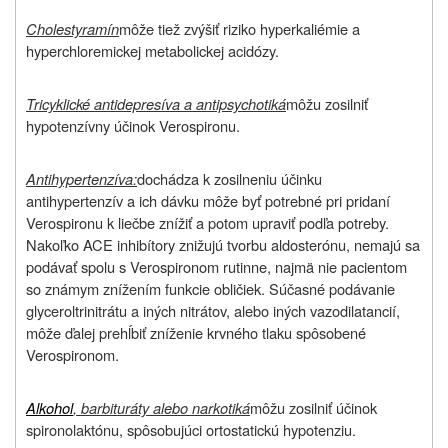
Cholestyramín
môže tiež zvýšiť riziko hyperkaliémie a
hyperchloremickej metabolickej acidózy.
Tricyklické antidepresíva a antipsychotiká
môžu zosilniť
hypotenzívny účinok Verospironu.
Antihypertenzíva:
dochádza k zosilneniu účinku
antihypertenzív a ich dávku môže byť potrebné pri pridaní
Verospironu k liečbe znížiť a potom upraviť podľa potreby.
Nakoľko ACE inhibítory znižujú tvorbu aldosterónu, nemajú sa
podávať spolu s Verospironom rutinne, najmä nie pacientom
so známym znížením funkcie obličiek. Súčasné podávanie
glyceroltrinitrátu a iných nitrátov, alebo iných vazodilatancií,
môže ďalej prehĺbiť zníženie krvného tlaku spôsobené
Verospironom.
Alkohol
, barbituráty alebo narkotiká
môžu zosilniť účinok
spironolaktónu, spôsobujúci ortostatickú hypotenziu.