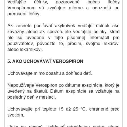
Vedľajšie účinky, pozorované počas liečby
Verospironom sú zvyčajne mierne a odoznejú po
prerušení liečby.
Ak začnete pociťovať akýkoľvek vedľajší účinok ako
závažný alebo ak spozorujete vedľajšie účinky, ktoré
nie sú uvedené v tejto písomnej informácii pre
používateľov, povedzte to, prosím, svojmu lekárovi
alebo lekárnikovi.
5. AKO UCHOVÁVAŤ VEROSPIRON
Uchovávajte mimo dosahu a dohľadu detí.
Nepoužívajte Verospiron po dátume exspirácie, ktorý je
uvedený na škatuli. Dátum exspirácie sa vzťahuje na
posledný deň v mesiaci.
Uchovávajte pri teplote 15 až 25 °C, chránené pred
svetlom.
Lieky sa nesmú likvidovať odpadovou vodou alebo