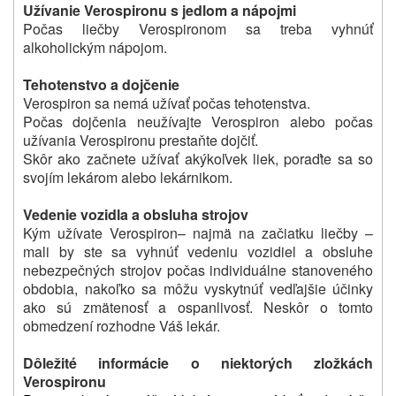
Užívanie Verospironu s jedlom a nápojmi
Počas liečby Verospironom sa treba vyhnúť
alkoholickým nápojom.
Tehotenstvo a dojčenie
Verospiron sa nemá užívať počas tehotenstva.
Počas dojčenia neužívajte Verospiron alebo počas
užívania Verospironu prestaňte dojčiť.
Skôr ako začnete užívať akýkoľvek liek, poraďte sa so
svojím lekárom alebo lekárnikom.
Vedenie vozidla a obsluha strojov
Kým užívate Verospiron
– najmä na začiatku liečby –
mali by ste sa vyhnúť vedeniu vozidiel a obsluhe
nebezpečných strojov počas individuálne stanoveného
obdobia, nakoľko sa môžu vyskytnúť vedľajšie účinky
ako sú zmätenosť a ospanlivosť. Neskôr o tomto
obmedzení rozhodne Váš lekár.
Dôležité informácie o niektorých zložkách
Verospironu