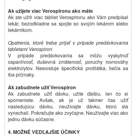
Ak užijete viac Verospironu ako máte
Ak ste užili viac tabliet Verospironu ako Vám predpísal
lekár, bezodkladne sa spojte so svojím lekárom alebo
lekárnikom.
Opatrenia, ktoré treba prijať v prípade predávkovania
tabletami Verospiron
V prípade predávkovania sa môžu vyskytnúť
ospanlivosť, duševná zmätenosť, poruchy rovnováhy
elektrolytov. Neexistuje špecifická protilátka, liečia sa
iba príznaky.
Ak zabudnete užiť Verospiron
Ak zabudnete užiť dávku, užite ďalšiu, len čo si
spomeniete. Avšak, ak je už takmer čas užiť
nasledujúcu dávku, neužívajte dávku, ktorú sta
vynechali. Pokračujte ako zvyčajne. Neužívajte viac ako
jednu dávku súčasne.
4. MOŽNÉ VEDĽAJŠIE ÚČINKY