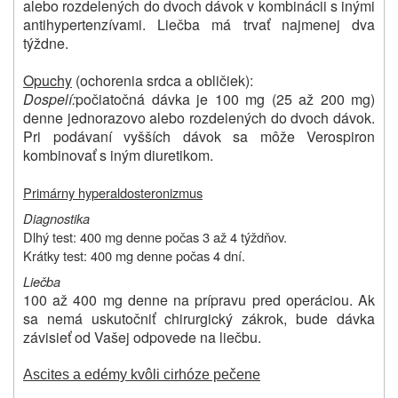
alebo rozdelených do dvoch dávok v kombinácii s inými
antihypertenzívami. Liečba má trvať najmenej dva
týždne.
Opuchy
(ochorenia srdca a obličiek):
Dospelí:
počiatočná dávka je 100 mg (25 až 200 mg)
denne jednorazovo alebo rozdelených do dvoch dávok.
Pri podávaní vyšších dávok sa môže Verospiron
kombinovať s iným diuretikom.
Primárny hyperaldosteronizmus
Diagnostika
Dlhý test: 400 mg denne počas 3 až 4 týždňov.
Krátky test: 400 mg denne počas 4 dní.
Liečba
100 až 400 mg denne na prípravu pred operáciou. Ak
sa nemá uskutočniť chirurgický zákrok, bude dávka
závisieť od Vašej odpovede na liečbu.
Ascites a edémy kvôli cirhóze pečene