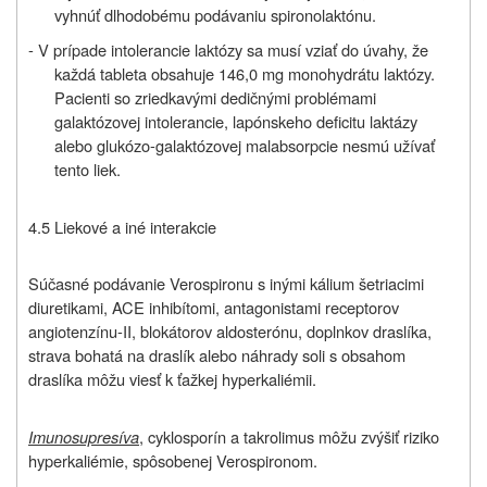
vyhnúť dlhodobému podávaniu spironolaktónu.
- V prípade intolerancie laktózy sa musí vziať do úvahy, že
každá tableta obsahuje 146,0 mg monohydrátu laktózy.
Pacienti so zriedkavými dedičnými problémami
galaktózovej intolerancie, lapónskeho deficitu laktázy
alebo glukózo-galaktózovej malabsorpcie nesmú užívať
tento liek.
4.5 Liekové a iné interakcie
Súčasné podávanie Verospironu s inými kálium šetriacimi
diuretikami, ACE inhibítomi, antagonistami receptorov
angiotenzínu-II, blokátorov aldosterónu, doplnkov draslíka,
strava bohatá na draslík alebo náhrady soli s obsahom
draslíka môžu viesť k ťažkej hyperkaliémii.
Imunosupresíva
, cyklosporín a takrolimus môžu zvýšiť riziko
hyperkaliémie, spôsobenej Verospironom.