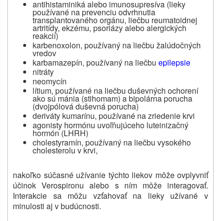
antihistaminiká alebo imunosupresíva (lieky
používané na prevenciu odvrhnutia
transplantovaného orgánu, liečbu reumatoidnej
artritídy, ekzému, psoriázy alebo alergických
reakcií)
karbenoxolon, používaný na liečbu žalúdočných
vredov
karbamazepín, používaný na liečbu
epilepsie
nitráty
neomycín
lítium, používané na liečbu duševných ochorení
ako sú mánia (stihomam) a bipolárna porucha
(dvojpólová duševná porucha)
deriváty kumarínu, používané na zriedenie krvi
agonisty hormónu uvoľňujúceho luteinizačný
hormón (LHRH)
cholestyramín, používaný na liečbu vysokého
cholesterolu v krvi,
nakoľko súčasné užívanie týchto liekov môže ovplyvniť
účinok Verospironu alebo s ním môže interagovať.
Interakcie sa môžu vzťahovať na lieky užívané v
minulosti aj v budúcnosti.