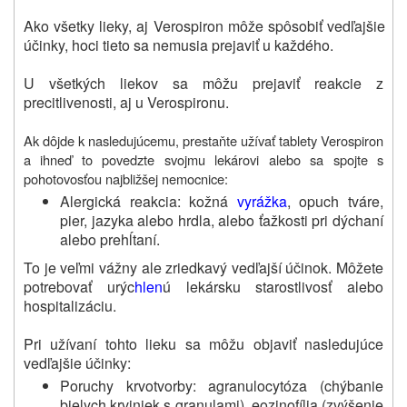
Ako všetky lieky, aj Verospiron môže spôsobiť vedľajšie
účinky, hoci tieto sa nemusia prejaviť u každého.
U všetkých liekov sa môžu prejaviť reakcie z
precitlivenosti, aj u Verospironu.
Ak dôjde k nasledujúcemu, prestaňte užívať tablety Verospiron
a ihneď to povedzte svojmu lekárovi alebo sa spojte s
pohotovosťou najbližšej nemocnice:
Alergická reakcia: kožná
vyrážka
, opuch tváre,
pier, jazyka alebo hrdla, alebo ťažkosti pri dýchaní
alebo prehĺtaní.
To je veľmi vážny ale zriedkavý vedľajší účinok. Môžete
potrebovať urýc
hlen
ú lekársku starostlivosť alebo
hospitalizáciu.
Pri užívaní tohto lieku sa môžu objaviť nasledujúce
vedľajšie účinky:
Poruchy krvotvorby: agranulocytóza (chýbanie
bielych krviniek s granulami), eozinofília (zvýšenie