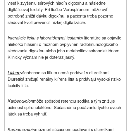
viesť k zvýšeniu sérových hladín digoxínu a následne
digitálisovej toxicity. Pri liečbe Verospironom môže byť
potrebné znížiť dávku digoxínu, a pacienta treba pozorne
sledovať kvôli prevencii nízkej digitalizácie.
Interakcie lieku s laboratórnymi testami:
v literatúre sa objavilo
niekoľko hlásení o možnom ovplyvnení
rádioimunologického
sledovania digoxínu alebo jeho metabolitov spironolaktónom.
Klinický význam nie je doteraz jasný.
Lítium
:
všeobecne sa l
ítium nemá podávať s diuretikami.
Diuretiká znižujú renálny klírens lítia a pridávajú vysoké riziko
toxicity lítia.
Karbenoxolon
môže spôsobiť retenciu sodíka a tým znižuje
účinnosť spironolaktónu. Súčasnému podávaniu týchto dvoch
látok sa treba vyhnúť.
Karbamazepín
môže pri súčasnom podávaní s diuretikami