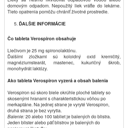
domovým odpadom. Nepoužitý liek vráťte do lekárne.
Tieto opatrenia pomôžu chrániť životné prostredie.
ĎALŠIE INFORMÁCIE
Čo tableta Verospiron obsahuje
Liečivom je 25 mg spironolaktónu.
Ďalšími zložkami sú koloidný oxid kremičitý,
magnéziumstearát, mastenec, kukuričný škrob,
monohydrát laktózy.
Ako tableta Verospiron vyzerá a obsah balenia
Verospiron sú skoro biele okrúhle ploché tablety so
skosenými hranami s charakteristickou vôňou po
merkaptáne. Na jednej strane je vyryté Verospiron,
druhá strana je bez vyrytia.
Balenie:
20 alebo 100 tabliet je balených do blistra.
Jeden blister alebo päť blistrov je balených do