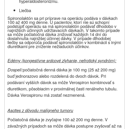
hyperaldosteronizmu.
Liečba
Spironolaktón sa pri príprave na operáciu podáva v dávkach
100 až 400 mg denne. U pacientov, ktorí nie sú schopní
podstúpiť operáciu sa má spironolaktón podávať dlhodobo v
najnižších účinných udržiavacích dávkach. V takomto prípade
sa môže počiatočná dávka znižovať každých 14 dní do
dosiahnutia najnižšej účinnej dávky. V prípade dlhodobej
liečby sa odporúča podávať spironolaktón v kombinácii s inými
diuretikami pre zníženie nežiaducich účinkov.
Edémy (kongestívne srdcové zlyhanie, nefrotický syndróm):
Dospelí:
počiatočná denná dávka je 100 mg (25 až 200 mg)
buď jednorazovo alebo rozdelená do dvoch dávok. Pri
podávaní vyšších dávok sa môže Verospiron kombinovať s
diuretikom, pôsobiacim v proximálnej časti renálneho tubulu.
Dávka Verospironu má zostať nezmenená.
Ascites z dôvodu malígneho tumoru
Počiatočná dávka je zvyčajne 100 až 200 mg denne. V
závažných prípadoch sa môže dávka postupne zvyšovať až na