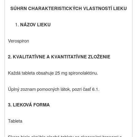
SÚHRN CHARAKTERISTICKÝCH VLASTNOSTÍ LIEKU
NÁZOV LIEKU
Verospiron
2. KVALITATÍVNE A KVANTITATÍVNE ZLOŽENIE
Každá tableta obsahuje 25 mg spironolaktónu.
Úplný zoznam pomocných látok, pozri časť 6.1.
3. LIEKOVÁ FORMA
Tableta
Skoro biele okrúhle ploché tablety so skosenými hranami s