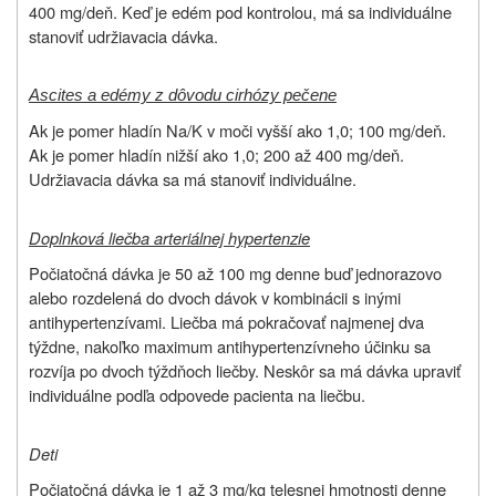
400 mg/deň. Keď je edém pod kontrolou, má sa individuálne
stanoviť udržiavacia dávka.
Ascites a edémy z dôvodu cirhózy pečene
Ak je pomer hladín Na/K v moči vyšší ako 1,0; 100 mg/deň.
Ak je pomer hladín nižší ako 1,0; 200 až 400 mg/deň.
Udržiavacia dávka sa má stanoviť individuálne.
Doplnková liečba arteriálnej hypertenzie
Počiatočná dávka je 50 až 100 mg denne buď jednorazovo
alebo rozdelená do dvoch dávok v kombinácii s inými
antihypertenzívami. Liečba má pokračovať najmenej dva
týždne, nakoľko maximum antihypertenzívneho účinku sa
rozvíja po dvoch týždňoch liečby. Neskôr sa má dávka upraviť
individuálne podľa odpovede pacienta na liečbu.
Deti
Počiatočná dávka je 1 až 3 mg/kg telesnej hmotnosti denne