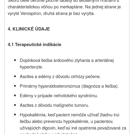
charakteristickou vôňou po merkaptáne. Na jednej strane je
vyryté Verospiron, druhá strana je bez vyrytia.
4. KLINICKÉ ÚDAJE
4.1 Terapeutické indikácie
Doplnková liečba srdcového zlyhania a arteriálnej
hypertenzie.
Ascites a edémy z dôvodu cirhózy pečene.
Primárny hyperaldosteronizmus (diagnóza a liečba).
Edémy v prípade nefrotického syndrómu.
Ascites z dôvodu malígneho tumoru.
Hypokaliémia, keď pacient nemôže užívať žiadnu inú
liečbu alebo prevenciu hypokaliémie, u pacientov,
užívajúcich digoxin, keď sú iné opatrenia považované za