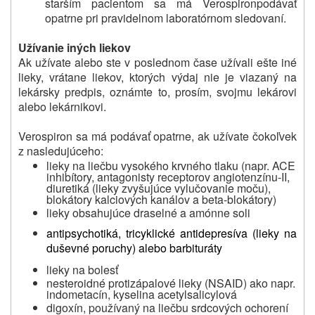
starším pacientom sa má Verospiron
podávať
opatrne pri pravidelnom laboratórnom sledovaní.
Užívanie iných liekov
Ak užívate alebo ste v poslednom čase užívali ešte iné
lieky, vrátane liekov, ktorých výdaj nie je viazaný na
lekársky predpis, oznámte to, prosím, svojmu lekárovi
alebo lekárnikovi.
Verospiron
sa má podávať opatrne, ak užívate čokoľvek
z nasledujúceho:
lieky na liečbu vysokého krvného tlaku (napr. ACE
inhibítory, antagonisty receptorov angiotenzínu-II,
diuretiká (lieky zvyšujúce vylučovanie moču),
blokátory kalciových kanálov a beta-blokátory)
lieky obsahujúce draselné a amónne soli
antipsychotiká, tricyklické antidepresíva (lieky na
duševné poruchy) alebo barbituráty
lieky na bolesť
nesteroidné protizápalové lieky (NSAID) ako napr.
indometacín, kyselina acetylsalicylová
digoxín, používaný na liečbu srdcových ochorení