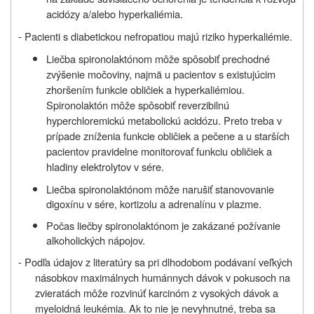
acidózy a/alebo hyperkaliémia.
- Pacienti s diabetickou nefropatiou majú riziko hyperkaliémie.
Liečba spironolaktónom môže spôsobiť prechodné
zvýšenie močoviny, najmä u pacientov s existujúcim
zhoršením funkcie obličiek a hyperkaliémiou.
Spironolaktón môže spôsobiť reverzibilnú
hyperchloremickú metabolickú acidózu. Preto treba v
prípade zníženia funkcie obličiek a pečene a u starších
pacientov pravidelne monitorovať funkciu obličiek a
hladiny elektrolytov v sére.
Liečba spironolaktónom môže narušiť stanovovanie
digoxínu v sére, kortizolu a adrenalínu v plazme.
Počas liečby spironolaktónom je zakázané požívanie
alkoholických nápojov.
- Podľa údajov z literatúry sa pri dlhodobom podávaní veľkých
násobkov maximálnych humánnych dávok v pokusoch na
zvieratách môže rozvinúť karcinóm z vysokých dávok a
myeloidná leukémia. Ak to nie je nevyhnutné, treba sa