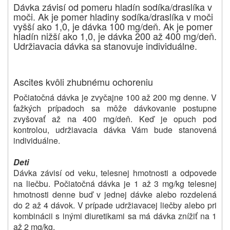
Dávka závisí od pomeru hladín sodíka/draslíka v
moči. Ak je pomer hladiny sodíka/draslíka v moči
vyšší ako 1,0, je dávka 100 mg/deň. Ak je pomer
hladín nižší ako 1,0, je dávka 200 až 400 mg/deň.
Udržiavacia dávka sa stanovuje individuálne.
Ascites kvôli zhubnému ochoreniu
Počiatočná dávka je zvyčajne 100 až 200 mg denne. V
ťažkých prípadoch sa môže dávkovanie postupne
zvyšovať až na 400 mg/deň. Keď je opuch pod
kontrolou, udržiavacia dávka Vám bude stanovená
individuálne.
Deti
Dávka závisí od veku, telesnej hmotnosti a odpovede
na liečbu. Počiatočná dávka je 1 až 3 mg/kg telesnej
hmotnosti denne buď v jednej dávke alebo rozdelená
do 2 až 4 dávok. V prípade udržiavacej liečby alebo pri
kombinácii s inými diuretikami sa má dávka znížiť na 1
až 2 mg/kg.