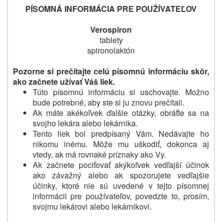
PÍSOMNÁ INFORMÁCIA PRE POUŽÍVATEĽOV
Verospiron
tablety
spironolaktón
Pozorne si prečítajte celú písomnú informáciu skôr,
ako začnete užívať Váš liek.
Túto písomnú informáciu si uschovajte. Možno
bude potrebné, aby ste si ju znovu prečítali.
Ak máte akékoľvek ďalšie otázky, obráťte sa na
svojho lekára alebo lekárnika.
Tento liek bol predpísaný Vám. Nedávajte ho
nikomu inému. Môže mu uškodiť, dokonca aj
vtedy, ak má rovnaké príznaky ako Vy.
Ak začnete pociťovať akýkoľvek vedľajší účinok
ako závažný alebo ak spozorujete vedľajšie
účinky, ktoré nie sú uvedené v tejto písomnej
informácii pre používateľov, povedzte to, prosím,
svojmu lekárovi alebo lekárnikovi.