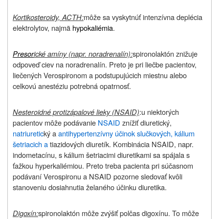
Kortikosteroidy, ACTH:
môže sa vyskytnúť intenzívna deplécia
elektrolytov, najmä
hypokaliémia
.
Presor
ické amíny (napr. noradrenalín):
spironolaktón znižuje
odpoveď ciev na noradrenalín. Preto je pri liečbe pacientov,
liečených Verospironom a podstupujúcich miestnu alebo
celkovú anestéziu potrebná opatrnosť.
Nesteroidné protizápalové lieky (NSAID)
:
u niektorých
pacientov môže podávanie
NSAID
znížiť diuretický,
natriuretic
ký a
antihypertenzívny účinok slučkových, kálium
šetriacich a
tiazidových diuretík. Kombinácia NSAID, napr.
indometacínu, s kálium šetriacimi diuretikami sa spájala s
ťažkou hyperkaliémiou. Preto treba pacienta pri súčasnom
podávaní Verospironu a NSAID pozorne sledovať kvôli
stanoveniu dosiahnutia želaného účinku diuretika.
Digoxín
:
spironolaktón môže zvýšiť polčas digoxínu. To môže