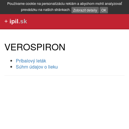
Používame cookie na personalizáciu reklám a abychom mohli analyzovať
prevádzku na našich stránkach.
Zobrazit detaily
OK
+
ipil
.sk
VEROSPIRON
Príbalový leták
Súhrn údajov o lieku