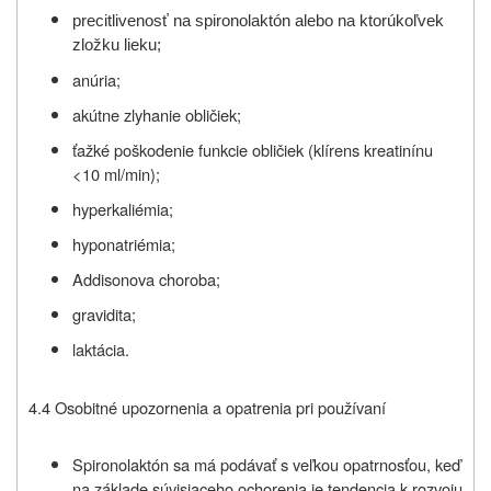
precitlivenosť na spironolaktón alebo na ktorúkoľvek
zložku lieku;
anúria;
akútne zlyhanie obličiek;
ťažké poškodenie funkcie obličiek (klírens kreatinínu
<10 ml/min);
hyperkaliémia;
hyponatriémia;
Addisonova choroba;
gravidita;
laktácia.
4.4 Osobitné upozornenia a opatrenia pri používaní
Spironolaktón sa má podávať s veľkou opatrnosťou, keď
na základe súvisiaceho ochorenia je tendencia k rozvoju