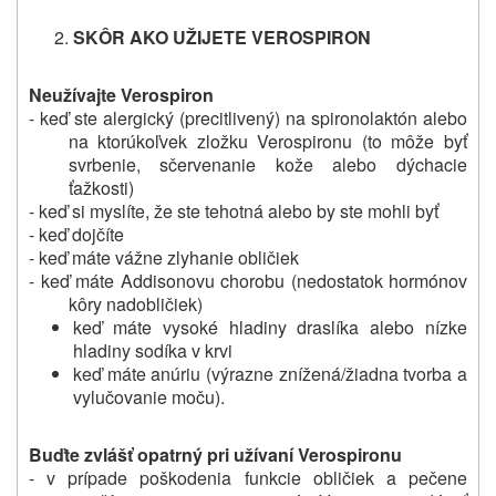
SKÔR AKO UŽIJETE VEROSPIRON
Neužívajte Verospiron
- keď ste alergický (precitlivený) na spironolaktón alebo
na ktorúkoľvek zložku Verospironu (to môže byť
svrbenie, sčervenanie kože alebo dýchacie
ťažkosti)
- keď si myslíte, že ste tehotná alebo by ste mohli byť
- keď dojčíte
- keď máte vážne zlyhanie obličiek
- keď máte Addisonovu chorobu (nedostatok hormónov
kôry nadobličiek)
keď máte vysoké hladiny draslíka alebo nízke
hladiny sodíka v krvi
keď máte anúriu (výrazne znížená/žiadna tvorba a
vylučovanie moču).
Buďte zvlášť opatrný pri užívaní Verospironu
- v prípade poškodenia funkcie obličiek a pečene