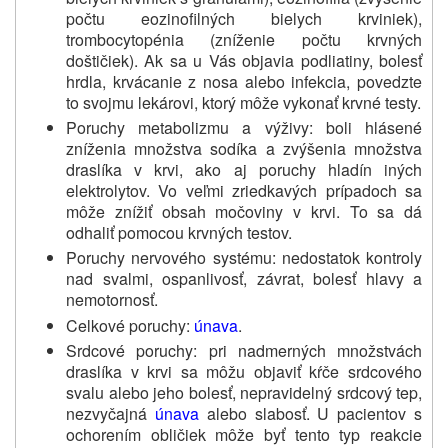
počtu eozinofilných bielych krviniek),
trombocytopénia (zníženie počtu krvných
doštičiek). Ak sa u Vás objavia podliatiny, bolesť
hrdla, krvácanie z nosa alebo infekcia, povedzte
to svojmu lekárovi, ktorý môže vykonať krvné testy.
Poruchy metabolizmu a výživy: boli hlásené
zníženia množstva sodíka a zvýšenia množstva
draslíka v krvi, ako aj poruchy hladín iných
elektrolytov. Vo veľmi zriedkavých prípadoch sa
môže znížiť obsah močoviny v krvi. To sa dá
odhaliť pomocou krvných testov.
Poruchy nervového systému: nedostatok kontroly
nad svalmi, ospanlivosť, závrat, bolesť hlavy a
nemotornosť.
Celkové poruchy:
únava
.
Srdcové poruchy: pri nadmerných množstvách
draslíka v krvi sa môžu objaviť kŕče srdcového
svalu alebo jeho bolesť, nepravidelný srdcový tep,
nezvyčajná
únava
alebo slabosť. U pacientov s
ochorením obličiek môže byť tento typ reakcie