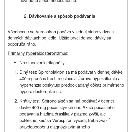
nevhodné alebo nedostatočné.
Dávkovanie a spôsob podávania
Všeobecne sa Verospiron podáva v jednej alebo v dvoch
denných dávkach po jedle. Užitie prvej dennej dávky sa
odporúča ráno.
Primárny hyperaldosteronizmus
:
Na stanovenie diagnózy
Dlhý test: Spironolaktón sa má podávať v dennej dávke
400 mg počas troch mesiacov. Úprava hypokaliémie a
hypertenzie poskytuje predpokladaný dôkaz primárneho
hyperaldosteronizmus.
Krátky test: Spironolaktón sa má podávať v dennej
dávke 400 mg počas štyroch dní. Ak sa počas jeho
podávania hladina draslíka v plazme zvýši, ale
poklesne, keď sa Verospiron vysadí, treba zvážiť
pravdepodobnú diagnózu primárneho