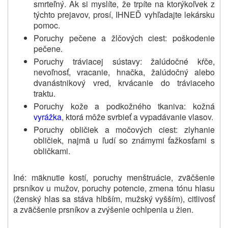
smrteľný. Ak si myslíte, že trpíte na ktorýkoľvek z
týchto prejavov, prosí, IHNEĎ vyhľadajte lekársku
pomoc.
Poruchy pečene a žlčových ciest: poškodenie
pečene.
Poruchy tráviacej sústavy: žalúdočné kŕče,
nevoľnosť, vracanie, hnačka, žalúdočný alebo
dvanástnikový vred, krvácanie do tráviaceho
traktu.
Poruchy kože a podkožného tkaniva: kožná
vyrážka
, ktorá môže svrbieť a vypadávanie vlasov.
Poruchy obličiek a močových ciest: zlyhanie
obličiek, najmä u ľudí so známymi ťažkosťami s
obličkami.
Iné: mäknutie kostí, poruchy menštruácie, zväčšenie
prsníkov u mužov, poruchy potencie, zmena tónu hlasu
(ženský hlas sa stáva hlbším, mužský vyšším), citlivosť
a zväčšenie prsníkov a zvýšenie ochlpenia u žien.