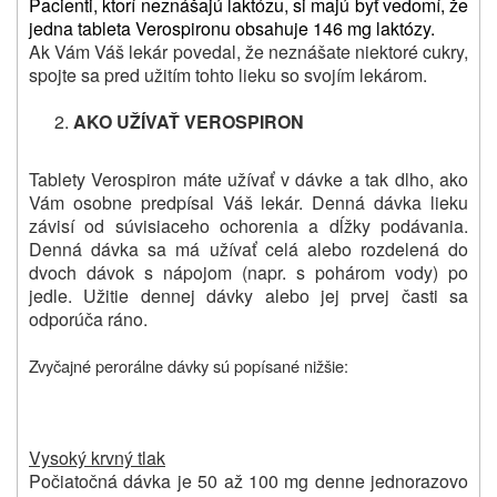
Pacienti, ktorí neznášajú laktózu, si majú byť vedomí, že
jedna tableta Verospironu obsahuje 146 mg laktózy.
Ak Vám Váš lekár povedal, že neznášate niektoré cukry,
spojte sa pred užitím tohto lieku so svojím lekárom.
AKO UŽÍVAŤ VEROSPIRON
Tablety Verospiron máte užívať v dávke a tak dlho, ako
Vám osobne predpísal Váš lekár. Denná dávka lieku
závisí od súvisiaceho ochorenia a dĺžky podávania.
Denná dávka sa má užívať celá alebo rozdelená do
dvoch dávok s nápojom (napr. s pohárom vody) po
jedle. Užitie dennej dávky alebo jej prvej časti sa
odporúča ráno.
Zvyčajné perorálne dávky sú popísané nižšie:
Vysoký krvný tlak
Počiatočná dávka je 50 až 100 mg denne jednorazovo