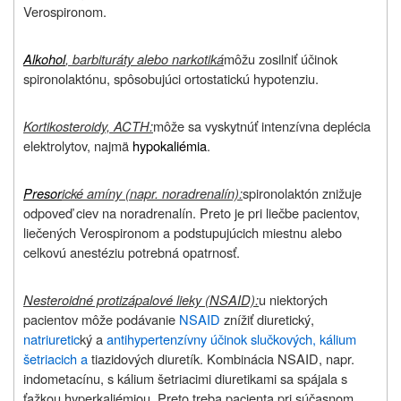
Verospironom.
Alkohol
, barbituráty alebo narkotiká
môžu zosilniť účinok
spironolaktónu, spôsobujúci ortostatickú hypotenziu.
Kortikosteroidy, ACTH:
môže sa vyskytnúť intenzívna deplécia
elektrolytov, najmä
hypokaliémia
.
Presor
ické amíny (napr. noradrenalín):
spironolaktón znižuje
odpoveď ciev na noradrenalín. Preto je pri liečbe pacientov,
liečených Verospironom a podstupujúcich miestnu alebo
celkovú anestéziu potrebná opatrnosť.
Nesteroidné protizápalové lieky (NSAID):
u niektorých
pacientov môže podávanie
NSAID
znížiť diuretický,
natriuretic
ký a
antihypertenzívny účinok slučkových, kálium
šetriacich a
tiazidových diuretík. Kombinácia NSAID, napr.
indometacínu, s kálium šetriacimi diuretikami sa spájala s
ťažkou hyperkaliémiou. Preto treba pacienta pri súčasnom