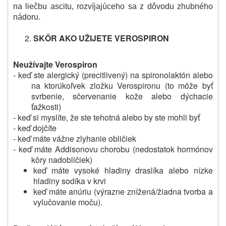
na liečbu ascitu, rozvíjajúceho sa z dôvodu zhubného
nádoru.
SKÔR AKO UŽIJETE VEROSPIRON
Neužívajte Verospiron
- keď ste alergický (precitlivený) na spironolaktón alebo
na ktorúkoľvek zložku Verospironu (to môže byť
svrbenie, sčervenanie kože alebo dýchacie
ťažkosti)
- keď si myslíte, že ste tehotná alebo by ste mohli byť
- keď dojčíte
- keď máte vážne zlyhanie obličiek
- keď máte Addisonovu chorobu (nedostatok hormónov
kôry nadobličiek)
keď máte vysoké hladiny draslíka alebo nízke
hladiny sodíka v krvi
keď máte anúriu (výrazne znížená/žiadna tvorba a
vylučovanie moču).