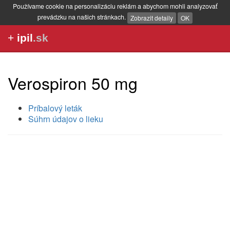
Používame cookie na personalizáciu reklám a abychom mohli analyzovať
prevádzku na našich stránkach.
Zobrazit detaily
OK
+
ipil
.sk
Verospiron 50 mg
Príbalový leták
Súhrn údajov o lieku