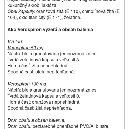
kukuričný škrob, laktóza.
Obal kapsuly:
oranžová žltá (E 110), chinolínová žltá (E
104), oxid titaničitý (E 171), želatína.
Ako Verospiron vyzerá a obsah balenia
Vzhľad
:
Verospiron 50 mg
Náplň: biela granulovaná jemnozrnná zmes.
Tvrdá želatínová kapsula veľkosti 3.
Horná časť: žltá nepriehľadná.
Spodná časť: biela nepriehľadná.
Verospiron 100 mg
Náplň: biela granulovaná jemnozrnná zmes.
Tvrdá želatínová kapsula veľkosti 0.
Horná časť: oranžová nepriehľadná.
Spodná časť: žltá nepriehľadná.
Druh obalu a obsah balenia:
Druh obalu:
bezfarebné priehľadné PVC/Al blistre,