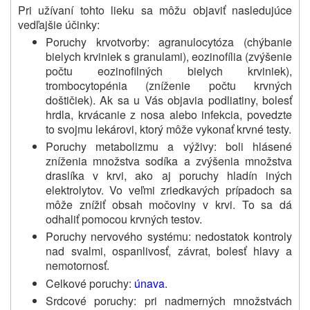
Pri užívaní tohto lieku sa môžu objaviť nasledujúce
vedľajšie účinky:
Poruchy krvotvorby: agranulocytóza (chýbanie
bielych krviniek s granulami), eozinofília (zvýšenie
počtu eozinofilných bielych krviniek),
trombocytopénia (zníženie počtu krvných
doštičiek). Ak sa u Vás objavia podliatiny, bolesť
hrdla, krvácanie z nosa alebo infekcia, povedzte
to svojmu lekárovi, ktorý môže vykonať krvné testy.
Poruchy metabolizmu a výživy: boli hlásené
zníženia množstva sodíka a zvýšenia množstva
draslíka v krvi, ako aj poruchy hladín iných
elektrolytov. Vo veľmi zriedkavých prípadoch sa
môže znížiť obsah močoviny v krvi. To sa dá
odhaliť pomocou krvných testov.
Poruchy nervového systému: nedostatok kontroly
nad svalmi, ospanlivosť, závrat, bolesť hlavy a
nemotornosť.
Celkové poruchy:
únava
.
Srdcové poruchy: pri nadmerných množstvách