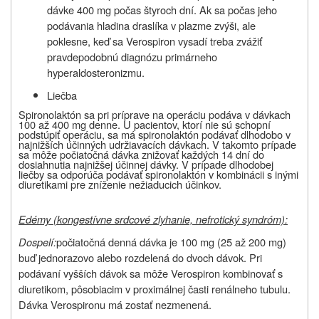
dávke 400 mg počas štyroch dní. Ak sa počas jeho
podávania hladina draslíka v plazme zvýši, ale
poklesne, keď sa Verospiron vysadí treba zvážiť
pravdepodobnú diagnózu primárneho
hyperaldosteronizmu.
Liečba
Spironolaktón sa pri príprave na operáciu podáva v dávkach
100 až 400 mg denne. U pacientov, ktorí nie sú schopní
podstúpiť operáciu, sa má spironolaktón podávať dlhodobo v
najnižších účinných udržiavacích dávkach. V takomto prípade
sa môže počiatočná dávka znižovať každých 14 dní do
dosiahnutia najnižšej účinnej dávky. V prípade dlhodobej
liečby sa odporúča podávať spironolaktón v kombinácii s inými
diuretikami pre zníženie nežiaducich účinkov.
Edémy (kongestívne srdcové zlyhanie, nefrotický syndróm):
Dospelí:
počiatočná denná dávka je 100 mg (25 až 200 mg)
buď jednorazovo alebo rozdelená do dvoch dávok. Pri
podávaní vyšších dávok sa môže Verospiron kombinovať s
diuretikom, pôsobiacim v proximálnej časti renálneho tubulu.
Dávka Verospironu má zostať nezmenená.