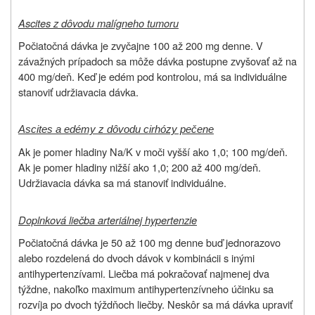
Ascites z dôvodu malígneho tumoru
Počiatočná dávka je zvyčajne 100 až 200 mg denne. V
závažných prípadoch sa môže dávka postupne zvyšovať až na
400 mg/deň. Keď je edém pod kontrolou, má sa individuálne
stanoviť udržiavacia dávka.
Ascites a edémy z dôvodu cirhózy pečene
Ak je pomer hladiny Na/K v moči vyšší ako 1,0; 100 mg/deň.
Ak je pomer hladiny nižší ako 1,0; 200 až 400 mg/deň.
Udržiavacia dávka sa má stanoviť individuálne.
Doplnková liečba arteriálnej hypertenzie
Počiatočná dávka je 50 až 100 mg denne buď jednorazovo
alebo rozdelená do dvoch dávok v kombinácii s inými
antihypertenzívami. Liečba má pokračovať najmenej dva
týždne, nakoľko maximum antihypertenzívneho účinku sa
rozvíja po dvoch týždňoch liečby. Neskôr sa má dávka upraviť