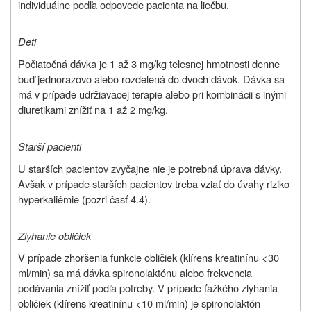
individuálne podľa odpovede pacienta na liečbu.
Deti
Počiatočná dávka je 1 až 3 mg/kg telesnej hmotnosti denne
buď jednorazovo alebo rozdelená do dvoch dávok. Dávka sa
má v prípade udržiavacej terapie alebo pri kombinácii s inými
diuretikami znížiť na 1 až 2 mg/kg.
Starší pacienti
U starších pacientov zvyčajne nie je potrebná úprava dávky.
Avšak v prípade starších pacientov treba vziať do úvahy riziko
hyperkaliémie (pozri časť 4.4).
Zlyhanie obličiek
V prípade zhoršenia funkcie obličiek (klírens kreatinínu <30
ml/min) sa má dávka spironolaktónu alebo frekvencia
podávania znížiť podľa potreby. V prípade ťažkého zlyhania
obličiek (klírens kreatinínu <10 ml/min) je spironolaktón