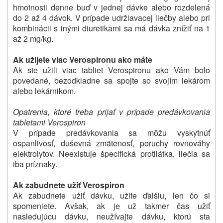
hmotnosti denne buď v jednej dávke alebo rozdelená
do
2 až 4 dávok. V prípade udržiavacej liečby alebo pri
kombinácii s inými diuretikami sa má dávka znížiť na 1
až 2 mg/kg.
Ak užijete viac Verospironu ako máte
Ak ste užili viac tabliet Verospironu ako Vám bolo
povedané, bezodkladne sa spojte so svojím lekárom
alebo lekárnikom.
Opatrenia, ktoré treba prijať v prípade predávkovania
tabletami Verospiron
V prípade predávkovania sa môžu vyskytnúť
ospanlivosť, duševná zmätenosť, poruchy rovnováhy
elektrolytov. Neexistuje špecifická protilátka, liečia sa
iba príznaky.
Ak zabudnete užiť Verospiron
Ak zabudnete užiť dávku, užite ďalšiu, len čo si
spomeniete. Avšak, ak je už takmer čas užiť
nasledujúcu dávku, neužívajte dávku, ktorú sta