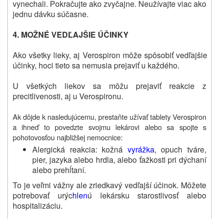
vynechali. Pokračujte ako zvyčajne. Neužívajte viac ako
jednu dávku súčasne.
4. MOŽNÉ VEDĽAJŠIE ÚČINKY
Ako všetky lieky, aj Verospiron môže spôsobiť vedľajšie
účinky, hoci tieto sa nemusia prejaviť u každého.
U všetkých liekov sa môžu prejaviť reakcie z
precitlivenosti, aj u Verospironu.
Ak dôjde k nasledujúcemu, prestaňte užívať tablety Verospiron
a ihneď to povedzte svojmu lekárovi alebo sa spojte s
pohotovosťou najbližšej nemocnice:
Alergická reakcia: kožná
vyrážka
, opuch tváre,
pier, jazyka alebo hrdla, alebo ťažkosti pri dýchaní
alebo prehĺtaní.
To je veľmi vážny ale zriedkavý vedľajší účinok. Môžete
potrebovať urýc
hlen
ú lekársku starostlivosť alebo
hospitalizáciu.