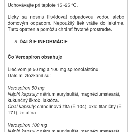
Uchovávajte pri teplote 15 -25 °C.
Lieky sa nesmú likvidovať odpadovou vodou alebo
domovým odpadom. Nepoužitý liek vráťte do lekárne.
Tieto opatrenia pomôžu chrániť životné prostredie.
ĎALŠIE INFORMÁCIE
Čo Verospiron obsahuje
Liečivom je 50 mg a 100 mg spironolaktónu.
Ďalšími zložkami sú:
Verospiron 50 mg
Náplň kapsuly:
nátriumlaurylsulfát, magnéziumstearát,
kukuričný škrob, laktóza.
Obal kapsuly:
chinolínová žltá (E 104), oxid titaničitý (E
171), želatína.
Verospiron 100 mg
Náplň kapsuly:
nátriumlaurylsulfát, magnéziumstearát,