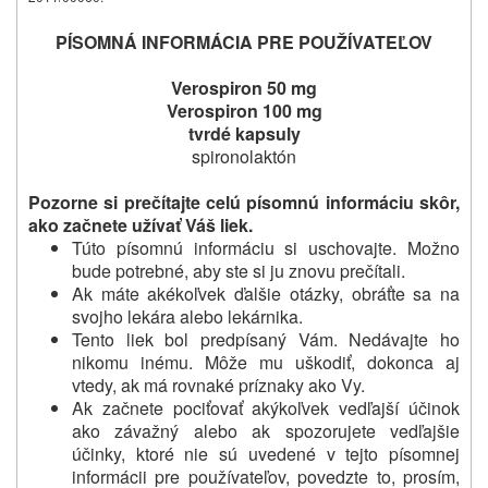
PÍSOMNÁ INFORMÁCIA PRE POUŽÍVATEĽOV
Verospiron 50 mg
Verospiron 100 mg
tvrdé kapsuly
spironolaktón
Pozorne si prečítajte celú písomnú informáciu skôr,
ako začnete užívať Váš liek.
Túto písomnú informáciu si uschovajte. Možno
bude potrebné, aby ste si ju znovu prečítali.
Ak máte akékoľvek ďalšie otázky, obráťte sa na
svojho lekára alebo lekárnika.
Tento liek bol predpísaný Vám. Nedávajte ho
nikomu inému. Môže mu uškodiť, dokonca aj
vtedy, ak má rovnaké príznaky ako Vy.
Ak začnete pociťovať akýkoľvek vedľajší účinok
ako závažný alebo ak spozorujete vedľajšie
účinky, ktoré nie sú uvedené v tejto písomnej
informácii pre používateľov, povedzte to, prosím,