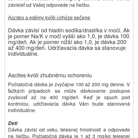
závisieť od Vašej odpovede na liečbu.
Ascites a edémy kvôli cirhóze pečene
Dávka závisí od hladín sodíka/draslíka v moči. Ak
je pomer Na/K v moči vyšší ako 1,0, je dávka 100
mg/deň. Ak je pomer nižší ako 1,0, je dávka 200
až 400 mg/deň. Udržiavacia dávka sa stanovuje
individuálne.
Ascites kvôli zhubnému ochoreniu
Počiatočná dávka je zvyčajne 100 až 200 mg denne. V
ťažkých prípadoch sa môže dávkovanie postupne
zvyšovať až na 400 mg/deň. Keď je opuch pod
kontrolou, udržiavacia dávka Vám bude stanovená
individuálne.
Deti
Dávka závisí od veku, telesnej hmotnosti a odpovede
na liečbu. Počiatočná dávka je 1 až 3 mg/kg telesnej