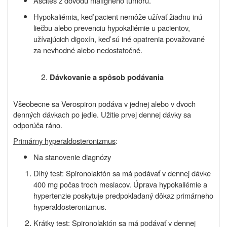
Ascites z dôvodu malígneho tumoru.
Hypokaliémia, keď pacient nemôže užívať žiadnu inú
liečbu alebo prevenciu hypokaliémie u pacientov,
užívajúcich digoxín, keď sú iné opatrenia považované
za nevhodné alebo nedostatočné.
Dávkovanie a spôsob podávania
Všeobecne sa Verospiron podáva v jednej alebo v dvoch
denných dávkach po jedle. Užitie prvej dennej dávky sa
odporúča ráno.
Primárny hyperaldosteronizmus
:
Na stanovenie diagnózy
Dlhý test: Spironolaktón sa má podávať v dennej dávke
400 mg počas troch mesiacov. Úprava hypokaliémie a
hypertenzie poskytuje predpokladaný dôkaz primárneho
hyperaldosteronizmus.
Krátky test: Spironolaktón sa má podávať v dennej