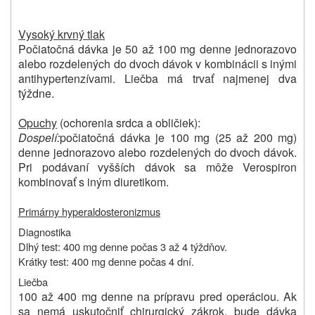
Vysoký krvný tlak
Počiatočná dávka je 50 až 100 mg denne jednorazovo
alebo rozdelených do dvoch dávok v kombinácii s inými
antihypertenzívami. Liečba má trvať najmenej dva
týždne.
Opuchy
(ochorenia srdca a obličiek):
Dospelí:
počiatočná dávka je 100 mg (25 až 200 mg)
denne jednorazovo alebo rozdelených do dvoch dávok.
Pri podávaní vyšších dávok sa môže Verospiron
kombinovať s iným diuretikom.
Primárny hyperaldosteronizmus
Diagnostika
Dlhý test: 400 mg denne počas 3 až 4 týždňov.
Krátky test: 400 mg denne počas 4 dní.
Liečba
100 až 400 mg denne na prípravu pred operáciou. Ak
sa nemá uskutočniť chirurgický zákrok, bude dávka