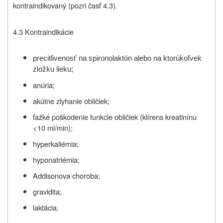
kontraindikovaný (pozri časť 4.3).
4.3 Kontraindikácie
precitlivenosť na spironolaktón alebo na ktorúkoľvek
zložku lieku;
anúria;
akútne zlyhanie obličiek;
ťažké poškodenie funkcie obličiek (klírens kreatinínu
<10 ml/min);
hyperkaliémia;
hyponatriémia;
Addisonova choroba;
gravidita;
laktácia.