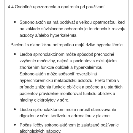
4.4 Osobitné upozornenia a opatrenia pri používaní
Spironolaktón sa má podávať s veľkou opatrnosťou, keď
na základe súvisiaceho ochorenia je tendencia k rozvoju
acidózy a/alebo hyperkaliémia.
- Pacienti s diabetickou nefropatiou majú riziko hyperkaliémie.
Liečba spironolaktónom môže spôsobiť prechodné
zvýšenie močoviny, najmä u pacientov s existujúcim
zhoršením funkcie obličiek a hyperkaliémiou.
Spironolaktón môže spôsobiť reverzibilnú
hyperchloremickú metabolickú acidózu. Preto treba v
prípade zníženia funkcie obličiek a pečene a u starších
pacientov pravidelne monitorovať funkciu obličiek a
hladiny elektrolytov v sére.
Liečba spironolaktónom môže narušiť stanovovanie
digoxínu v sére, kortizolu a adrenalínu v plazme.
Počas liečby spironolaktónom je zakázané požívanie
alkoholických nápojov.