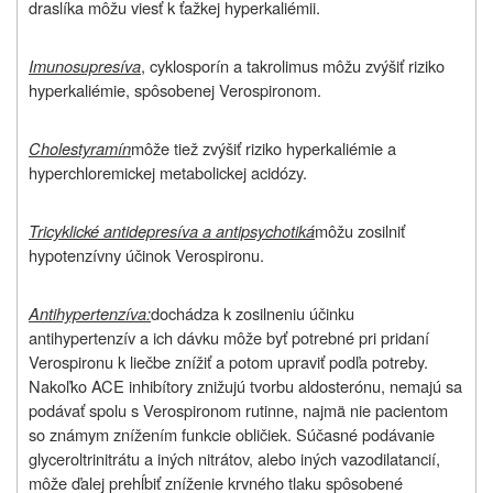
draslíka môžu viesť k ťažkej hyperkaliémii.
Imunosupresíva
, cyklosporín a takrolimus môžu zvýšiť riziko
hyperkaliémie, spôsobenej Verospironom.
Cholestyramín
môže tiež zvýšiť riziko hyperkaliémie a
hyperchloremickej metabolickej acidózy.
Tricyklické antidepresíva a antipsychotiká
môžu zosilniť
hypotenzívny účinok Verospironu.
Antihypertenzíva:
dochádza k zosilneniu účinku
antihypertenzív a ich dávku môže byť potrebné pri pridaní
Verospironu k liečbe znížiť a potom upraviť podľa potreby.
Nakoľko ACE inhibítory znižujú tvorbu aldosterónu, nemajú sa
podávať spolu s Verospironom rutinne, najmä nie pacientom
so známym znížením funkcie obličiek. Súčasné podávanie
glyceroltrinitrátu a iných nitrátov, alebo iných vazodilatancií,
môže ďalej prehĺbiť zníženie krvného tlaku spôsobené