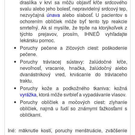
draslíka v krvi sa môžu objaviť kŕče srdcového
svalu alebo jeho bolesť, nepravidelný srdcový tep,
nezvyčajná
únava
alebo slabosť. U pacientov s
ochorením obličiek môže byť tento typ reakcie
smrteľný. Ak si myslíte, že trpíte na ktorýkoľvek z
týchto prejavov, prosím, IHNEĎ vyhľadajte
lekársku pomoc.
Poruchy pečene a žlčových ciest: poškodenie
pečene.
Poruchy tráviacej sústavy: žalúdočné kŕče,
nevoľnosť, vracanie, hnačka, žalúdočný alebo
dvanástnikový vred, krvácanie do tráviaceho
traktu.
Poruchy kože a podkožného tkaniva: kožná
vyrážka
, ktorá môže svrbieť a vypadávanie vlasov.
Poruchy obličiek a močových ciest: zlyhanie
obličiek, najmä u ľudí so známymi ťažkosťami s
obličkami.
Iné: mäknutie kostí, poruchy menštruácie, zväčšenie