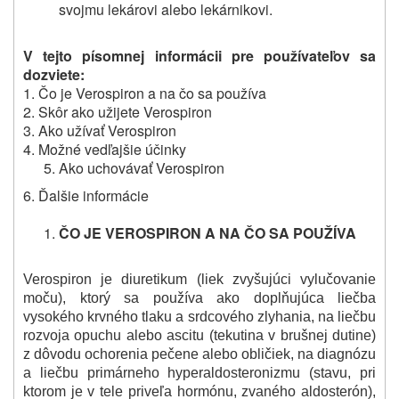
svojmu lekárovi alebo lekárnikovi.
V tejto písomnej informácii pre používateľov sa
dozviete:
1. Čo je Verospiron a na čo sa používa
2. Skôr ako užijete Verospiron
3. Ako užívať Verospiron
4. Možné vedľajšie účinky
Ako uchovávať Verospiron
6. Ďalšie informácie
ČO JE VEROSPIRON A NA ČO SA POUŽÍVA
Verospiron je diuretikum (liek zvyšujúci vylučovanie
moču), ktorý sa používa ako doplňujúca liečba
vysokého krvného tlaku a srdcového zlyhania, na liečbu
rozvoja opuchu alebo ascitu (tekutina v brušnej dutine)
z dôvodu ochorenia pečene alebo obličiek, na diagnózu
a liečbu primárneho hyperaldosteronizmu (stavu, pri
ktorom je v tele priveľa hormónu, zvaného aldosterón),