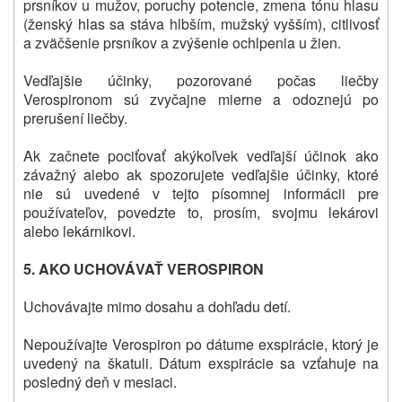
prsníkov u mužov, poruchy potencie, zmena tónu hlasu
(ženský hlas sa stáva hlbším, mužský vyšším
)
, citlivosť
a zväčšenie prsníkov a zvýšenie ochlpenia u žien.
Vedľajšie účinky, pozorované počas liečby
Verospironom sú zvyčajne mierne a odoznejú po
prerušení liečby.
Ak začnete pociťovať akýkoľvek vedľajší účinok ako
závažný alebo ak spozorujete vedľajšie účinky, ktoré
nie sú uvedené v tejto písomnej informácii pre
používateľov, povedzte to, prosím, svojmu lekárovi
alebo lekárnikovi.
5. AKO UCHOVÁVAŤ VEROSPIRON
Uchovávajte mimo dosahu a dohľadu detí.
Nepoužívajte Verospiron po dátume exspirácie, ktorý je
uvedený na škatuli. Dátum exspirácie sa vzťahuje na
posledný deň v mesiaci.