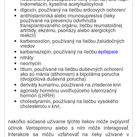
indometacín, kyselina acetylsalicylová
digoxín, používaný na liečbu srdcových ochorení
antihistaminiká alebo imunosupresíva (lieky
používané na prevenciu odvrhnutia
transplantovaného orgánu, liečbu reumatoidnej
artritídy, ekzému, psoriázy alebo alergických
reakcií)
karbenoxolon, používaný na liečbu žalúdočných
vredov
karbamazepín, používaný na liečbu
epilepsie
nitráty
neomycín
lítium, používané na liečbu duševných ochorení
ako sú mánia (stihomam) a bipolárna porucha
(dvojpólová duševná porucha)
deriváty kumarínu, používané na zriedenie krvi
agonisty hormónu uvoľňujúceho luteinizačný
hormón (LHRH)
cholestyramín, používaný na liečbu vysokého
cholesterolu v krvi,
nakoľko súčasné užívanie týchto liekov môže ovplyvniť
účinok Verospironu alebo s ním môže interagovať.
Interakcie sa môžu vzťahovať na lieky užívané v