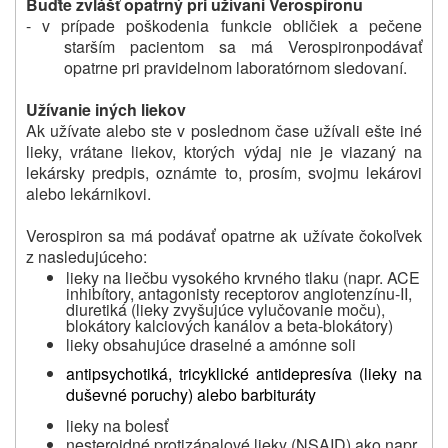
Buďte zvlášť opatrný pri užívaní Verospironu
- v prípade poškodenia funkcie obličiek a pečene
starším pacientom sa má Verospiron
podávať
opatrne pri pravidelnom laboratórnom sledovaní.
Užívanie iných liekov
Ak užívate alebo ste v poslednom čase užívali ešte iné
lieky, vrátane liekov, ktorých výdaj nie je viazaný na
lekársky predpis, oznámte to, prosím, svojmu lekárovi
alebo lekárnikovi.
Verospiron
sa má podávať opatrne ak užívate čokoľvek
z nasledujúceho:
lieky na liečbu vysokého krvného tlaku (napr. ACE
inhibítory, antagonisty receptorov angiotenzínu-II,
diuretiká (lieky zvyšujúce vylučovanie moču),
blokátory kalciových kanálov a beta-blokátory)
lieky obsahujúce draselné a amónne soli
antipsychotiká, tricyklické antidepresíva (lieky na
duševné poruchy) alebo barbituráty
lieky na bolesť
nesteroidné protizápalové lieky (NSAID) ako napr.