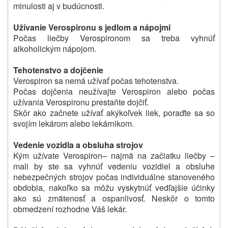
minulosti aj v budúcnosti.
Užívanie Verospironu s jedlom a nápojmi
Počas liečby Verospironom sa treba vyhnúť
alkoholickým nápojom.
Tehotenstvo a dojčenie
Verospiron sa nemá užívať počas tehotenstva.
Počas dojčenia neužívajte Verospiron alebo počas
užívania Verospironu prestaňte dojčiť.
Skôr ako začnete užívať akýkoľvek liek, poraďte sa so
svojím lekárom alebo lekárnikom.
Vedenie vozidla a obsluha strojov
Kým užívate Verospiron
– najmä na začiatku liečby –
mali by ste sa vyhnúť vedeniu vozidiel a obsluhe
nebezpečných strojov počas individuálne stanoveného
obdobia, nakoľko sa môžu vyskytnúť vedľajšie účinky
ako sú zmätenosť a ospanlivosť. Neskôr o tomto
obmedzení rozhodne Váš lekár.