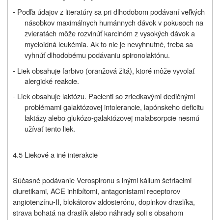
- Podľa údajov z literatúry sa pri dlhodobom podávaní veľkých
násobkov maximálnych humánnych dávok v pokusoch na
zvieratách môže rozvinúť karcinóm z vysokých dávok a
myeloidná leukémia. Ak to nie je nevyhnutné, treba sa
vyhnúť dlhodobému podávaniu spironolaktónu.
- Liek obsahuje farbivo (oranžová žltá), ktoré môže vyvolať
alergické reakcie.
- Liek obsahuje laktózu. Pacienti so zriedkavými dedičnými
problémami galaktózovej intolerancie, lapónskeho deficitu
laktázy alebo glukózo-galaktózovej malabsorpcie nesmú
užívať tento liek.
4.5 Liekové a iné interakcie
Súčasné podávanie Verospironu s inými kálium šetriacimi
diuretikami, ACE inhibítomi, antagonistami receptorov
angiotenzínu-II, blokátorov aldosterónu, doplnkov draslíka,
strava bohatá na draslík alebo náhrady soli s obsahom