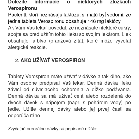
Dôležité informácie o niektorých zložkách
Verospironu
Pacienti, ktorí neznášajú laktózu, si majú byť vedomí, že
jedna tableta Verospironu obsahuje 146 mg laktózy.
Ak Vám Váš lekár povedal, že neznášate niektoré cukry,
spojte sa pred užitím tohto lieku so svojím lekárom. Liek
obsahuje farbivo (oranžová žltá), ktoré môže vyvolať
alergické reakcie.
AKO UŽÍVAŤ VEROSPIRON
Tablety Verospiron máte užívať v dávke a tak dlho, ako
Vám osobne predpísal Váš lekár. Denná dávka lieku
závisí od súvisiaceho ochorenia a dĺžke podávania.
Denná dávka sa má užívať celá alebo rozdelená do
dvoch dávok s nápojom (napr. s pohárom vody) po
jedle. Užitie dennej dávky alebo jej prvej časti sa
odporúča ráno.
Zvyčajné perorálne dávky sú popísané nižšie: