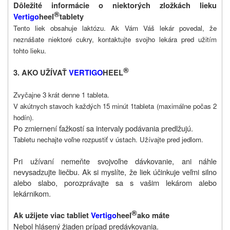
Dôležité informácie o niektorých zložkách lieku
®
Vertigo
heel
tablety
Tento liek obsahuje laktózu. Ak Vám Váš lekár povedal, že
neznášate niektoré cukry, kontaktujte svojho lekára pred užitím
tohto lieku.
®
3. AKO UŽÍVAŤ
VERTIGO
HEEL
Zvyčajne 3 krát denne 1 tableta.
V akútnych stavoch každých 15 minút 1tableta (maximálne počas 2
hodín).
Po zmiernení ťažkostí sa intervaly podávania predlžujú.
Tabletu nechajte voľne rozpustiť v ústach. Užívajte pred jedlom.
Pri užívaní nemeňte svojvoľne dávkovanie, ani náhle
nevysadzujte liečbu. Ak si myslíte, že liek účinkuje veľmi silno
alebo slabo, porozprávajte sa s vašim lekárom alebo
lekárnikom.
®
Ak užijete viac tabliet
Vertigo
heel
ako máte
Nebol hlásený žiaden prípad predávkovania.