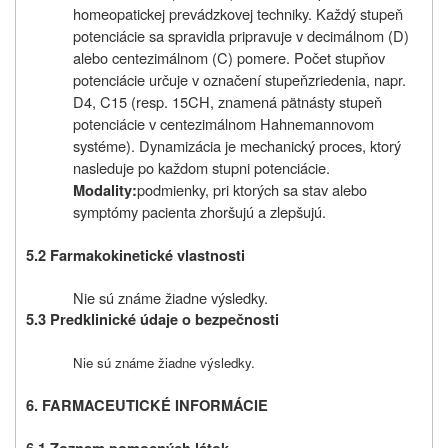
homeopatickej prevádzkovej techniky. Každý stupeň
potenciácie sa spravidla pripravuje v decimálnom (D)
alebo centezimálnom (C) pomere. Počet stupňov
potenciácie určuje v označení stupeň
zriedenia, napr.
D4, C15 (resp. 15CH, znamená pätnásty stupeň
potenciácie v centezimálnom Hahnemannovom
systéme). Dynamizácia je mechanický proces, ktorý
nasleduje po každom stupni potenciácie.
podmienky, pri ktorých sa stav alebo
Modality:
symptómy pacienta zhoršujú a zlepšujú.
5.2 Farmakokinetické vlastnosti
Nie sú známe žiadne výsledky.
5.3 Predklinické údaje o bezpečnosti
Nie sú známe žiadne výsledky.
6. FARMACEUTICKÉ INFORMÁCIE