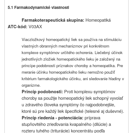
5.1 Farmakodynamické vlastnosti
Homeopatiká
Farmakoterapeutická skupina:
V03AX
ATC-kód:
Viaczložkový homeopatický liek sa používa na stimuláciu
vlastných obranných mechanizmov pri konkrétnom
komplexe symptómov určitého ochorenia. Liečebný účinok
jednotlivých zložiek homeopatického lieku je založený na
princípe podobnosti príznakov choroby a homeopatika. Pre
meranie účinku homeopatického lieku nemožno použiť
kritérium farmakologického účinku, ani sledovanie hladiny v
organizme.
Proti komplexu symptómov
Princíp podobnosti:
choroby sa použije homeopatický liek schopný vyvolať
u zdravého človeka symptómy čo najpodobnejšie,
ktoré sú pre každý liek špecifické (telesné aj duševné).
príprava
Princíp riedenia - potenciácia:
stupňovitého zrieďovania kvapalného (dilúcie) a
rozteru tuhého (triturácie) koncentrátu podľa