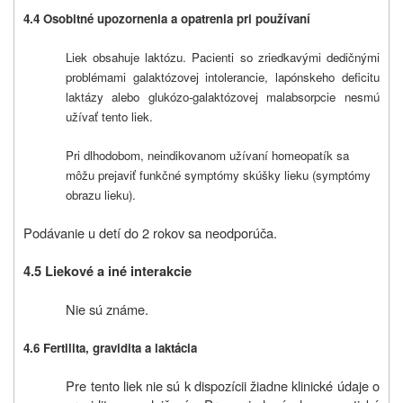
4.4 Osobitné upozornenia a opatrenia pri používaní
Liek obsahuje laktózu. Pacienti so zriedkavými dedičnými
problémami galaktózovej intolerancie, lapónskeho deficitu
laktázy alebo glukózo-galaktózovej malabsorpcie nesmú
užívať tento liek.
Pri dlhodobom, neindikovanom užívaní homeopatík sa
môžu prejaviť funkčné symptómy skúšky lieku (symptómy
obrazu lieku).
Podávanie u detí do 2 rokov sa neodporúča.
4.5 Liekové a iné interakcie
Nie sú známe.
4.6 Fertilita, gravidita a laktácia
Pre tento liek nie sú k dispozícii žiadne klinické údaje o