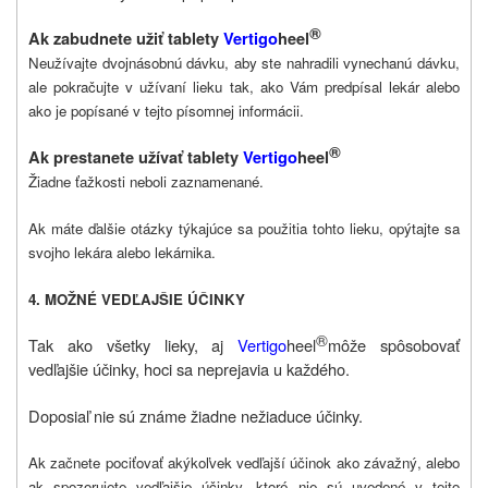
®
Ak zabudnete užiť tablety
Vertigo
heel
Neužívajte dvojnásobnú dávku, aby ste nahradili vynechanú dávku,
ale pokračujte v užívaní lieku tak, ako Vám predpísal lekár alebo
ako je popísané v tejto písomnej informácii.
®
Ak prestanete užívať tablety
Vertigo
heel
Žiadne ťažkosti neboli zaznamenané.
Ak máte ďalšie otázky týkajúce sa použitia tohto lieku, opýtajte sa
svojho lekára alebo lekárnika.
4. MOŽNÉ VEDĽAJŠIE ÚČINKY
®
Tak ako všetky lieky, aj
Vertigo
heel
môže spôsobovať
vedľajšie účinky, hoci sa neprejavia u každého.
Doposiaľ nie sú známe žiadne nežiaduce účinky.
Ak začnete pociťovať akýkoľvek vedľajší účinok ako závažný, alebo
ak spozorujete vedľajšie účinky, ktoré nie sú uvedené v tejto