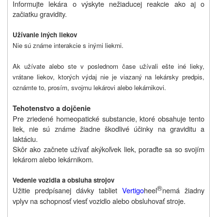
Informujte lekára o výskyte nežiaducej reakcie ako aj o
začiatku gravidity.
Užívanie iných liekov
Nie sú známe interakcie s inými liekmi.
Ak užívate alebo ste v poslednom čase užívali ešte iné lieky,
vrátane liekov, ktorých výdaj nie je viazaný na lekársky predpis,
oznámte to, prosím, svojmu lekárovi alebo lekárnikovi.
Tehotenstvo a dojčenie
Pre zriedené homeopatické substancie, ktoré obsahuje tento
liek, nie sú známe žiadne škodlivé účinky na graviditu a
laktáciu.
Skôr ako začnete užívať akýkoľvek liek, poraďte sa so svojím
lekárom alebo lekárnikom.
Vedenie vozidla a obsluha strojov
®
Užitie predpísanej dávky tabliet
Vertigo
heel
nemá žiadny
vplyv na schopnosť viesť vozidlo alebo obsluhovať stroje.