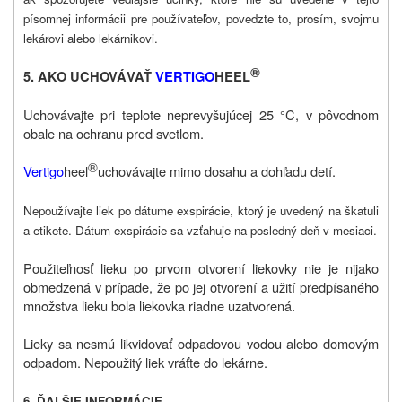
písomnej informácii pre používateľov, povedzte to, prosím, svojmu
lekárovi alebo lekárnikovi.
®
5. AKO UCHOVÁVAŤ
VERTIGO
HEEL
Uchovávajte pri teplote neprevyšujúcej 25 °C, v pôvodnom
obale na ochranu pred svetlom.
®
Vertigo
heel
uchovávajte mimo dosahu a dohľadu detí.
Nepoužívajte liek po dátume exspirácie, ktorý je uvedený na škatuli
a etikete. Dátum exspirácie sa vzťahuje na posledný deň v mesiaci.
Použiteľnosť lieku po prvom otvorení liekovky nie je nijako
obmedzená v prípade, že po jej otvorení a užití predpísaného
množstva lieku bola liekovka riadne uzatvorená.
Lieky sa nesmú likvidovať odpadovou vodou alebo domovým
odpadom. Nepoužitý liek vráťte do lekárne.
6. ĎALŠIE INFORMÁCIE