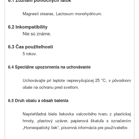
6.1 Zoznam pomocných látok
Magnesii stearas, Lactosum monohydricum.
6.2 Inkompatibility
Nie sú známe.
6.3 Čas použiteľnosti
5 rokov.
6.4 Špeciálne upozornenia na uchovávanie
Uchovávajte pri teplote neprevyšujúcej 25 °C, v pôvodnom
obale na ochranu pred svetlom.
6.5 Druh obalu a obsah balenia
Nepriehľadná biela liekovka valcovitého tvaru z plastickej
hmoty, plastový uzáver, papierová škatuľa s označením
„Homeopatický liek“, písomná informácia pre používateľov.