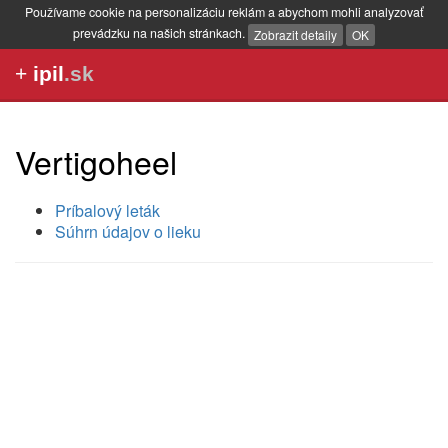
Používame cookie na personalizáciu reklám a abychom mohli analyzovať
prevádzku na našich stránkach.
Zobrazit detaily
OK
+
ipil
.sk
Vertigoheel
Príbalový leták
Súhrn údajov o lieku