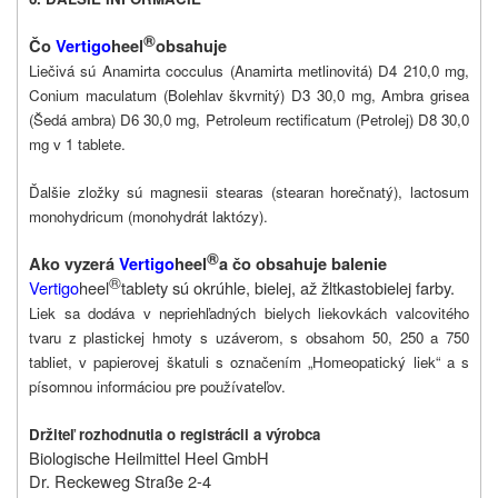
®
Čo
Vertigo
heel
obsahuje
Liečivá sú Anamirta cocculus (Anamirta metlinovitá) D4 210,0 mg,
Conium maculatum (Bolehlav škvrnitý) D3 30,0 mg, Ambra grisea
(Šedá ambra) D6 30,0 mg, Petroleum rectificatum (Petrolej) D8 30,0
mg v 1 tablete.
Ďalšie zložky sú magnesii stearas (stearan horečnatý), lactosum
monohydricum (monohydrát laktózy).
®
Ako vyzerá
Vertigo
heel
a čo obsahuje balenie
®
Vertigo
heel
tablety sú okrúhle, bielej, až žltkastobielej farby.
Liek sa dodáva v nepriehľadných bielych liekovkách valcovitého
tvaru z plastickej hmoty s uzáverom, s obsahom 50, 250 a 750
tabliet, v papierovej škatuli s označením „Homeopatický liek“ a s
písomnou informáciou pre používateľov.
Držiteľ rozhodnutia o registrácii a výrobca
Biologische Heilmittel Heel GmbH
Dr. Reckeweg Straße 2-4