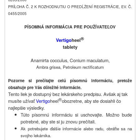
PRÍLOHA Č. 2 K ROZHODNUTIU O PREDĹŽENÍ REGISTRÁCIE, EV. Č.
0455/2005
PÍSOMNÁ INFORMÁCIA PRE POUŽÍVATEĽOV
®
Vertigo
heel
tablety
Anamirta cocculus, Conium maculatum,
Ambra grisea, Petroleum rectificatum
Pozorne si prečítajte celú písomnú informáciu, pretože
obsahuje pre Vás dôležité informácie.
Tento liek je dostupný bez lekárskeho predpisu. Avšak aj tak
®
musíte užívať
Vertigo
heel
obozretne, aby ste dosiahli čo
najlepšie výsledky.
Túto písomnú informáciu si uschovajte. Možno bude
potrebné, aby ste si ju znovu p
rečítali.
Ak potrebujete ďalšie informácie alebo radu, obráťte sa na
svojho lekárnika.