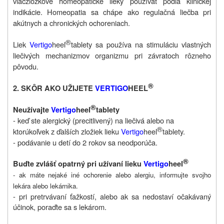
viaczložkové homeopatické lieky používať podľa klinickej
indikácie. Homeopatia sa chápe ako regulačná liečba pri
akútnych a chronických ochoreniach.
®
Liek
Vertigo
heel
tablety sa používa na stimuláciu vlastných
liečivých mechanizmov organizmu pri závratoch rôzneho
pôvodu.
®
2. SKÔR AKO UŽIJETE
VERTIGO
HEEL
®
Neužívajte
Vertigo
heel
tablety
- keď ste alergický (precitlivený) na liečivá alebo na
®
ktorúkoľvek z ďalších zložiek lieku
Vertigo
heel
tablety.
- podávanie u detí do 2 rokov sa neodporúča.
®
Buďte zvlášť opatrný pri užívaní lieku
Vertigo
heel
- ak máte nejaké iné ochorenie alebo alergiu, informujte svojho
lekára alebo lekárnika.
- pri pretrvávaní ťažkostí, alebo ak sa nedostaví očakávaný
účinok, poraďte sa s lekárom.