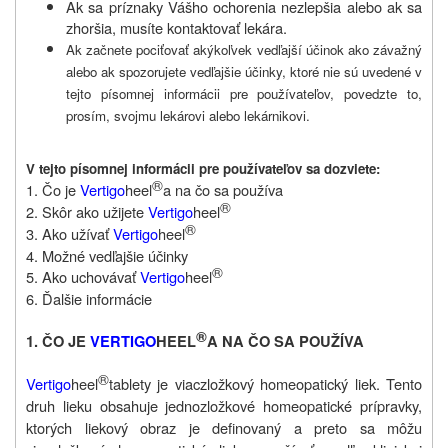
Ak sa príznaky Vášho ochorenia nezlepšia alebo ak sa
zhoršia, musíte kontaktovať lekára.
Ak začnete pociťovať akýkoľvek vedľajší účinok ako závažný
alebo ak spozorujete vedľajšie účinky, ktoré nie sú uvedené v
tejto písomnej informácii pre používateľov, povedzte to,
prosím, svojmu lekárovi alebo lekárnikovi.
V tejto písomnej informácii pre používateľov sa dozviete:
®
1. Čo je
Vertigo
heel
a na čo sa používa
®
2. Skôr ako užijete
Vertigo
heel
®
3. Ako užívať
Vertigo
heel
4. Možné vedľajšie účinky
®
5. Ako uchovávať
Vertigo
heel
6. Ďalšie informácie
®
1. ČO JE
VERTIGO
HEEL
A NA ČO SA POUŽÍVA
®
Vertigo
heel
tablety je viaczložkový homeopatický liek. Tento
druh lieku obsahuje jednozložkové homeopatické prípravky,
ktorých liekový obraz je definovaný a preto sa môžu