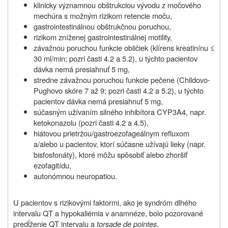
klinicky významnou obštrukciou vývodu z močového
mechúra s možným rizikom retencie moču,
gastrointestinálnou obštrukčnou poruchou,
rizikom zníženej gastrointestinálnej motility,
závažnou poruchou funkcie obličiek (klírens kreatinínu ≤
30 ml/min; pozri časti 4.2 a 5.2), u týchto pacientov
dávka nemá presiahnuť 5 mg,
stredne závažnou poruchou funkcie pečene (Childovo-
Pughovo skóre 7 až 9; pozri časti 4.2 a 5.2), u týchto
pacientov dávka nemá presiahnuť 5 mg,
súčasným užívaním silného inhibítora CYP3A4, napr.
ketokonazolu (pozri časti 4.2 a 4.5),
hiátovou prietržou/gastroezofageálnym refluxom
a/alebo u pacientov, ktorí súčasne užívajú lieky (napr.
bisfosfonáty), ktoré môžu spôsobiť alebo zhoršiť
ezofagitídu,
autonómnou neuropatiou.
U pacientov s rizikovými faktormi, ako je syndróm dlhého
intervalu QT a hypokaliémia v anamnéze, bolo pozorované
predĺženie QT intervalu a
torsade de pointes
.