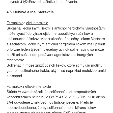
uplynutí 4 týždňov od začiatku jeho užívania.
4.5 Liekové a iné interakcie
Farmakologické interakcie
Súčasná liečba inými liekmi s anticholinergickými vlastnosťami
môže vyústiť do výraznejších terapeutických účinkov a
nežiaducich účinkov. Medzi ukončením liečby liekom Vesicare
a začiatkom liečby iným anticholinergickým liekom má uplynúť
približne jeden týždeň. Liečebný účinok solifenacínu sa môže
znížiť pri súčasnom podávaní agonistov cholinergných
receptorov.
Solifenacín môže znížiť účinok liekov, ktoré stimulujú motilitu
gastrointestinálneho traktu, akými sú napríklad metoklopramid
a cisaprid.
Farmakokinetické interakcie
Štúdie
in vitro
dokázali, že solifenacín pri terapeutických
koncentráciách neinhibuje CYP1A1/2, 2C9, 2C19, 2D6 alebo
3A4 odvodené z mikrozómov ľudskej pečene. Preto je
nepravdepodobné, že by solifenacín menil klírens liekov
metabolizovaných pomocou týchto CYP enzýmov.