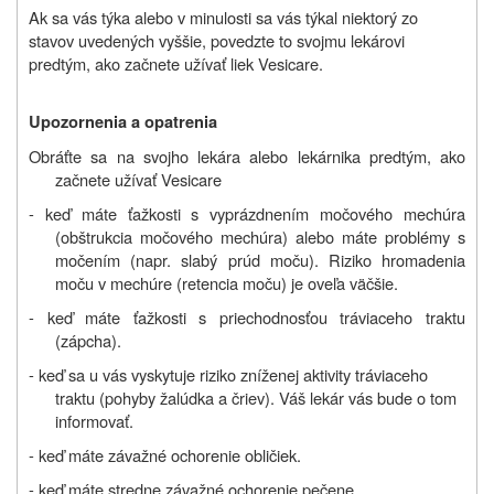
Ak sa vás týka alebo v minulosti sa vás týkal niektorý zo
stavov uvedených vyššie, povedzte to svojmu lekárovi
predtým, ako začnete užívať liek Vesicare.
Upozornenia a opatrenia
Obráťte sa na svojho lekára alebo lekárnika predtým, ako
začnete užívať Vesicare
- keď máte ťažkosti s vyprázdnením močového mechúra
(obštrukcia močového mechúra) alebo máte problémy s
močením (napr. slabý prúd moču). Riziko hromadenia
moču v mechúre (retencia moču) je oveľa väčšie.
- keď máte ťažkosti s priechodnosťou tráviaceho traktu
(zápcha).
- keď sa u vás vyskytuje riziko zníženej aktivity tráviaceho
traktu (pohyby žalúdka a čriev). Váš lekár vás bude o tom
informovať.
- keď máte závažné ochorenie obličiek.
- keď máte stredne závažné ochorenie pečene.