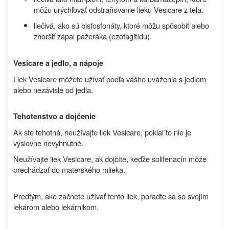
môžu urýchľovať odstraňovanie lieku Vesicare z tela.
liečivá, ako sú bisfosfonáty, ktoré môžu spôsobiť alebo
zhoršiť zápal pažeráka (ezofagitídu).
Vesicare a jedlo, a nápoje
Liek Vesicare môžete užívať podľa vášho uváženia s jedlom
alebo nezávisle od jedla.
Tehotenstvo a dojčenie
Ak ste tehotná, neužívajte liek Vesicare, pokiaľ to nie je
výslovne nevyhnutné.
Neužívajte liek Vesicare, ak dojčíte, keďže solifenacín môže
prechádzať do materského mlieka.
Predtým, ako začnete užívať tento liek, poraďte sa so svojím
lekárom alebo lekárnikom.