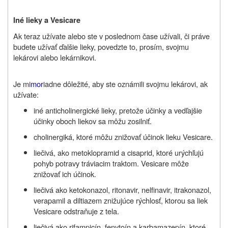
Iné lieky a Vesicare
Ak teraz užívate alebo ste v poslednom čase užívali, či práve
budete užívať ďalšie lieky, povedzte to, prosím, svojmu
lekárovi alebo lekárnikovi.
Je mi
mor
iadne dôležité, aby ste oznámili svojmu lekárovi, ak
užívate:
iné anticholinergické lieky, pretože účinky a vedľajšie
účinky oboch liekov sa môžu zosilniť.
cholinergiká, ktoré môžu znižovať účinok lieku Vesicare.
liečivá, ako metoklopramid a cisaprid, ktoré urýchľujú
pohyb potravy tráviacim traktom. Vesicare môže
znižovať ich účinok.
liečivá ako ketokonazol, ritonavir, nelfinavir, itrakonazol,
verapamil a diltiazem znižujúce rýchlosť, ktorou sa liek
Vesicare odstraňuje z tela.
liečivá ako rifampicín, fenytoín a karbamazepín, ktoré