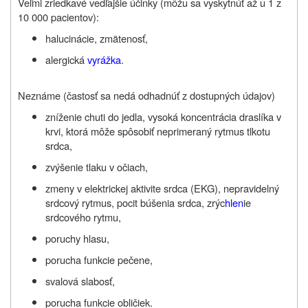
Veľmi zriedkavé vedľajšie účinky
(môžu sa vyskytnúť až u 1 z
10 000 pacientov)
:
halucinácie, zmätenosť,
alergická
vyrážka
.
Neznáme (častosť sa nedá odhadnúť z dostupných údajov)
zníženie chuti do jedla, vysoká koncentrácia draslíka v
krvi, ktorá môže spôsobiť neprimeraný
rytmus
tlkotu
srdca,
zvýšenie tlaku v očiach,
zmeny v elektrickej aktivite srdca (EKG), nepravidelný
srdcový rytmus, pocit búšenia srdca, zrýc
hlen
ie
srdcového rytmu,
poruchy hlasu,
porucha funkcie pečene,
svalová slabosť,
porucha funkcie obličiek.