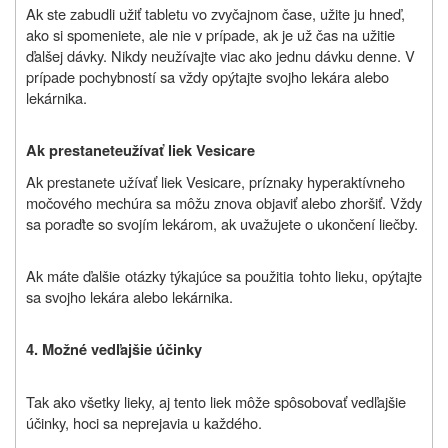
Ak ste zabudli užiť tabletu vo zvyčajnom čase, užite ju hneď,
ako si spomeniete, ale nie v prípade, ak je už čas na užitie
ďalšej dávky. Nikdy neužívajte viac ako jednu dávku denne. V
prípade pochybností sa vždy opýtajte svojho lekára alebo
lekárnika.
Ak prestanete
užívať liek Vesicare
Ak prestanete užívať liek Vesicare, príznaky hyperaktívneho
močového mechúra sa môžu znova objaviť alebo zhoršiť. Vždy
sa poraďte so svojím lekárom, ak uvažujete o ukončení liečby.
Ak máte ďalšie otázky týkajúce sa použitia tohto lieku, opýtajte
sa svojho lekára alebo lekárnika.
4. Možné vedľajšie účinky
Tak ako všetky lieky, aj tento liek môže spôsobovať vedľajšie
účinky, hoci sa neprejavia u každého.