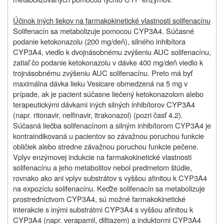
Účinok iných liekov na farmakokinetické vlastnosti solifenacínu
Solifenacín sa metabolizuje pomocou CYP3A4. Súčasné
podanie ketokonazolu (200 mg/deň), silného inhibítora
CYP3A4, viedlo k dvojnásobnému zvýšeniu AUC solifenacínu,
zatiaľ čo podanie ketokonazolu v dávke 400 mg/deň viedlo k
trojnásobnému zvýšeniu AUC solifenacínu. Preto má byť
maximálna dávka lieku Vesicare obmedzená na 5 mg v
prípade, ak je pacient súčasne liečený ketokonazolom alebo
terapeutickými dávkami iných silných inhibítorov CYP3A4
(napr. ritonavir, nelfinavir, itrakonazol) (pozri časť 4.2).
Súčasná liečba solifenacínom a silným inhibítorom CYP3A4 je
kontraindikovaná u pacientov so závažnou poruchou funkcie
obličiek alebo stredne závažnou poruchou funkcie pečene.
Vplyv enzýmovej indukcie na farmakokinetické vlastnosti
solifenacínu a jeho metabolitov nebol predmetom štúdie,
rovnako ako ani vplyv substrátov s vyššou afinitou k CYP3A4
na expozíciu solifenacínu. Keďže solifenacín sa metabolizuje
prostredníctvom CYP3A4, sú možné farmakokinetické
interakcie s inými substrátmi CYP3A4 s vyššou afinitou k
CYP3A4 (napr. verapamil, diltiazem) a induktormi CYP3A4