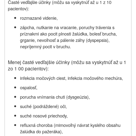
Časté vedľajšie účinky (môžu sa vyskytnúť až u 1 z 10
pacientov):
rozmazané videnie,
zápcha, nutkanie na vracanie, poruchy trávenia s
príznakmi ako pocit plnosti žalúdka, bolesť brucha,
grganie, nevoľnosť a pálenie záhy (dyspepsia),
nepríjemný pocit v bruchu.
Menej časté vedľajšie účinky (môžu sa vyskytnúť až u 1
zo 1 00 pacientov):
infekcia močových ciest, infekcia močového mechúra,
ospalosť,
porucha vnímania chuti (dysgeúzia),
suché (podráždené) oči,
suché nosové priechody,
refluxná choroba (mimovoľný návrat kyslého obsahu
žalúdka do pažeráka),