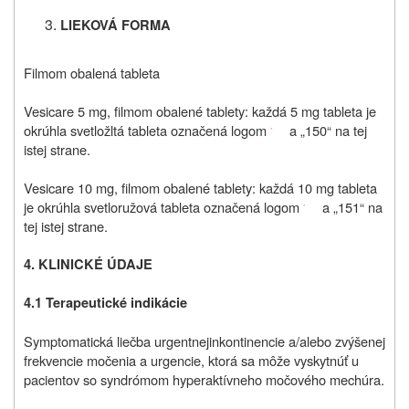
LIEKOVÁ FORMA
Filmom obalená tableta
Vesicare 5 mg, filmom obalené tablety: každá 5 mg tableta je
okrúhla svetložltá tableta označená logom
a „150“ na tej
istej strane.
Vesicare 10 mg, filmom obalené tablety: každá 10 mg tableta
je okrúhla svetloružová tableta označená logom
a „151“ na
tej istej strane.
4. KLINICKÉ ÚDAJE
4.1 Terapeutické indikácie
Symptomatická liečba urgentnej
inkontinencie a/alebo zvýšenej
frekvencie močenia a urgencie, ktorá sa môže vyskytnúť u
pacientov so syndrómom hyperaktívneho močového mechúra.