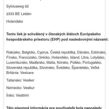
Sylviusweg 62
2333 BE Leiden
Holandsko
Tento liek je schválený v členských štátoch Európskeho
hospodárskeho priestoru (EHP) pod nasledovnými názvami:
Rakúsko, Belgicko, Cyprus, Česká republika, Dánsko, Estónsko,
Fínsko, Francúzsko, Grécko, Holandsko, Island, Litva, Lotyšsko,
Luxembursko, Maďarsko, Malta, Nórsko, Poľsko, Portugalsko,
Slovenská republika, Slovinsko, Švédsko, Španielsko, Veľká
Británia: Vesicare
Taliansko: Vesiker
Nemecko: Vesikur
Írsko: Vesitirim
Táto písomná informácia pre používateľa bola naposledy