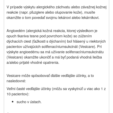
V prípade výskytu alergického záchvatu alebo závažnej kožnej
reakcie (napr. pľuzgiere alebo olupovanie kože), musíte
okamžite o tom povedať svojmu lekárovi alebo lekárnikovi.
Angioedém (alergická kožná reakcia, ktorej výsledkom je
opuch tkaniva tesne pod povrchom kože) so zúžením
dýchacích ciest (ťažkosti s dýchaním) bol hlásený u niektorých
pacientov užívajúcich solifenacíniumsukcinát (Vesicare). Pri
výskyte angioedému sa má užívanie solifenacíniumsukcinátu
(Vesicare) okamžite ukončiť a má byť podaná vhodná liečba
a/alebo prijaté vhodné opatrenia.
Vesicare môže spôsobovať ďalšie vedľajšie účinky, a to
nasledovné:
Veľmi časté vedľajšie účinky (môžu sa vyskytnúť u viac ako 1 z
10 pacientov):
sucho v ústach.