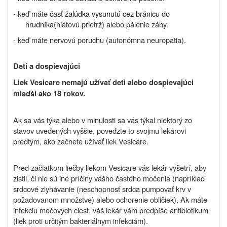
- keď máte
časť žalúdka vysunutú cez bránicu do
hrudníka
(hiátovú prietrž) alebo pálenie záhy.
- keď máte nervovú poruchu (autonómna neuropatia).
Deti a dospievajúci
Liek Vesicare nemajú užívať deti alebo dospievajúci
mladší ako 18 rokov.
Ak sa vás týka alebo v minulosti sa vás týkal niektorý zo
stavov uvedených vyššie, povedzte to svojmu lekárovi
predtým, ako začnete užívať liek Vesicare.
Pred začiatkom liečby liekom Vesicare vás lekár vyšetrí, aby
zistil, či nie sú iné príčiny vášho častého močenia (napríklad
srdcové zlyhávanie (neschopnosť srdca pumpovať krv v
požadovanom množstve) alebo ochorenie obličiek). Ak máte
infekciu močových ciest, váš lekár vám predpíše antibiotikum
(liek proti určitým bakteriálnym infekciám).