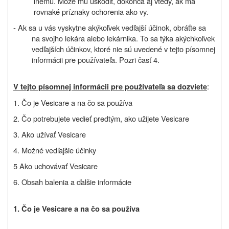
inému. Môže mu uškodiť, dokonca aj vtedy, ak má
rovnaké príznaky ochorenia ako vy.
- Ak sa u vás vyskytne akýkoľvek vedľajší účinok, obráťte sa
na svojho lekára alebo lekárnika. To sa týka akýchkoľvek
vedľajších účinkov, ktoré nie sú uvedené v tejto písomnej
informácii pre používateľa. Pozri časť 4.
:
V tejto písomnej informácii pre používateľa sa dozviete
1. Čo je Vesicare a na čo sa používa
2. Čo potrebujete vedieť predtým, ako užijete Vesicare
3. Ako užívať Vesicare
4. Možné vedľajšie účinky
5 Ako uchovávať Vesicare
6. Obsah balenia a ďalšie informácie
1. Čo je Vesicare a na čo sa používa