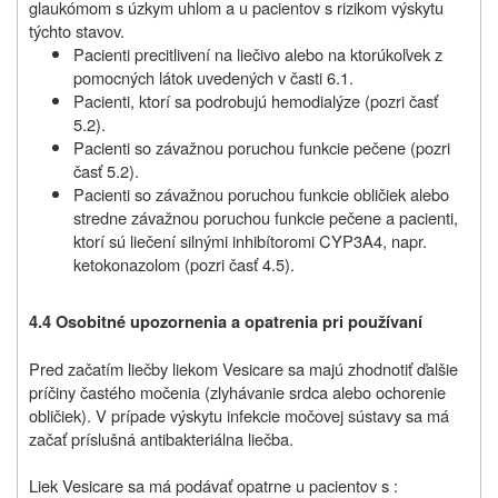
glaukómom s úzkym uhlom a u pacientov s rizikom výskytu
týchto stavov.
Pacienti precitlivení na liečivo alebo na ktorúkoľvek z
pomocných látok uvedených v časti 6.1.
Pacienti, ktorí sa podrobujú hemodialýze (pozri časť
5.2).
Pacienti so závažnou poruchou funkcie pečene (pozri
časť 5.2).
Pacienti so závažnou poruchou funkcie obličiek alebo
stredne závažnou poruchou funkcie pečene a pacienti,
ktorí sú liečení silnými inhibítoromi CYP3A4, napr.
ketokonazolom (pozri časť 4.5).
4.4 Osobitné upozornenia a opatrenia pri používaní
Pred začatím liečby liekom Vesicare sa majú zhodnotiť ďalšie
príčiny častého močenia (zlyhávanie srdca alebo ochorenie
obličiek). V prípade výskytu infekcie močovej sústavy sa má
začať príslušná antibakteriálna liečba.
Liek Vesicare sa má podávať opatrne u pacientov s :