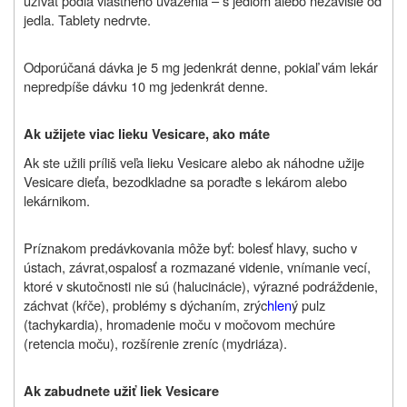
užívať podľa vlastného uváženia – s jedlom alebo nezávisle od
jedla. Tablety nedrvte.
Odporúčaná dávka je 5 mg jedenkrát denne, pokiaľ vám lekár
nepredpíše dávku 10 mg jedenkrát denne.
Ak užijete viac lieku Vesicare, ako máte
Ak ste užili príliš veľa lieku Vesicare alebo ak náhodne užije
Vesicare dieťa, bezodkladne sa poraďte s lekárom alebo
lekárnikom.
Príznakom predávkovania môže byť: bolesť hlavy, sucho v
ústach, závrat,
ospalosť a rozmazané videnie, vnímanie vecí,
ktoré v skutočnosti nie sú (halucinácie), výrazné podráždenie,
záchvat (kŕče), problémy s dýchaním, zrýc
hlen
ý pulz
(tachykardia), hromadenie moču v močovom mechúre
(retencia moču), rozšírenie zreníc (mydriáza).
Ak zabudnete užiť liek Vesicare