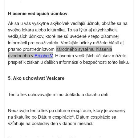
Hlásenie vedľajších účinkov
Ak sa u vás vyskytne akýkoľvek vedľajší účinok, obráťte sa na
svojho lekára alebo lekárnika. To sa týka aj akýchkoľvek
vedľajších účinkov, ktoré nie sú uvedené v tejto písomnej
informácii pre používateľa. Vedľajšie účinky môžete hlásiť aj
priamo prostredníctvom
národného systému hlásenia
uvedeného v
Prílohe V
. Hlásením vedľajších účinkov môžete
prispieť k získaniu ďalších informácií o bezpečnosti tohto lieku.
5.
Ako uchovávať Vesicare
Tento liek uchovávajte mimo dohľadu a dosahu detí.
Neužívajte tento liek po dátume exspirácie, ktorý je uvedený
na škatuľke po Dátum exspirácie“. Dátum exspirácie sa
vzťahuje na posledný deň v danom mesiaci.