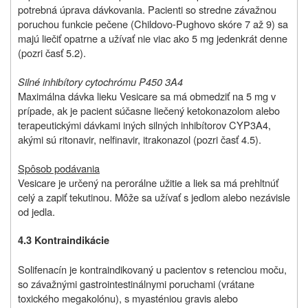
potrebná úprava dávkovania. Pacienti so stredne závažnou
poruchou funkcie pečene (Childovo-Pughovo skóre 7 až 9) sa
majú liečiť opatrne a užívať nie viac ako 5 mg jedenkrát denne
(pozri časť 5.2).
Silné inhibítory cytochrómu P450 3A4
Maximálna dávka lieku Vesicare sa má obmedziť na 5 mg v
prípade, ak je pacient súčasne liečený ketokonazolom alebo
terapeutickými dávkami iných silných inhibítorov CYP3A4,
akými sú ritonavir, nelfinavir, itrakonazol (pozri časť 4.5).
Spôsob podávania
Vesicare je určený na perorálne užitie a liek sa má prehltnúť
celý a zapiť tekutinou. Môže sa užívať s jedlom alebo nezávisle
od jedla.
4.3 Kontraindikácie
Solifenacín je kontraindikovaný u pacientov s retenciou moču,
so závažnými gastrointestinálnymi poruchami (vrátane
toxického megakolónu), s myasténiou gravis alebo