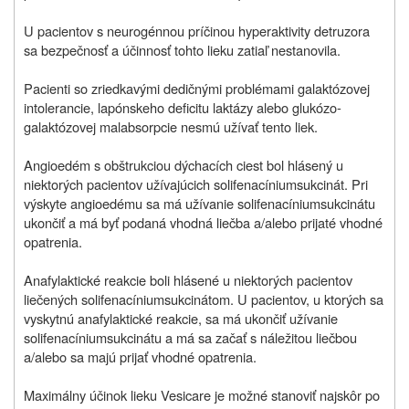
U pacientov s neurogénnou príčinou hyperaktivity detruzora
sa bezpečnosť a účinnosť tohto lieku zatiaľ nestanovila.
Pacienti so zriedkavými dedičnými problémami galaktózovej
intolerancie, lapónskeho deficitu laktázy alebo glukózo-
galaktózovej malabsorpcie nesmú užívať tento liek.
Angioedém s obštrukciou dýchacích ciest bol hlásený u
niektorých pacientov užívajúcich solifenacíniumsukcinát. Pri
výskyte angioedému sa má užívanie solifenacíniumsukcinátu
ukončiť a má byť podaná vhodná liečba a/alebo prijaté vhodné
opatrenia.
Anafylaktické reakcie boli hlásené u niektorých pacientov
liečených solifenacíniumsukcinátom. U pacientov, u ktorých sa
vyskytnú anafylaktické reakcie, sa má ukončiť užívanie
solifenacíniumsukcinátu a má sa začať s náležitou liečbou
a/alebo sa majú prijať vhodné opatrenia.
Maximálny účinok lieku Vesicare je možné stanoviť najskôr po