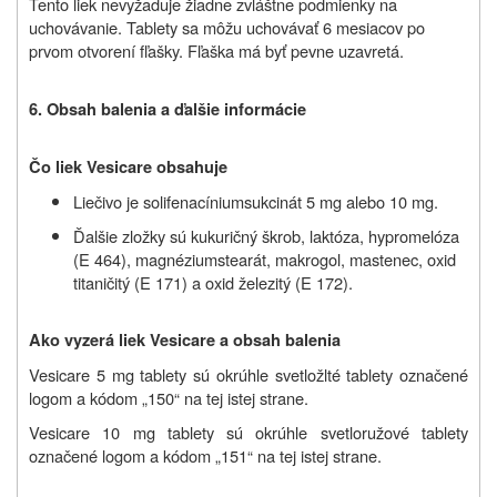
Tento liek nevyžaduje žiadne zvláštne podmienky na
uchovávanie. Tablety sa môžu uchovávať 6 mesiacov po
prvom otvorení fľašky. Fľaška má byť pevne uzavretá.
6.
Obsah balenia a ďalšie informácie
Čo liek Vesicare obsahuje
Liečivo je solifenacíniumsukcinát 5 mg alebo 10 mg.
Ďalšie zložky sú kukuričný škrob, laktóza, hypromelóza
(E 464), magnéziumstearát, makrogol, mastenec, oxid
titaničitý (E 171) a oxid železitý (E 172).
Ako vyzerá liek Vesicare a obsah balenia
Vesicare 5 mg tablety sú okrúhle svetložlté tablety označené
logom a kódom „150“ na tej istej strane.
Vesicare 10 mg tablety sú okrúhle svetloružové tablety
označené logom a kódom „151“ na tej istej strane.