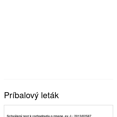
Príbalový leták
Schválený text k rozhodnutiu o zmene, ev. č.: 2013/02587