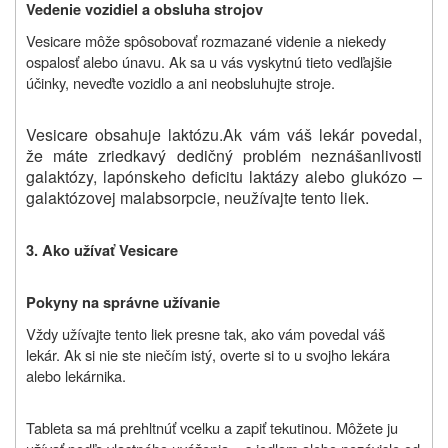
Vedenie vozidiel a obsluha strojov
Vesicare môže spôsobovať rozmazané videnie a niekedy
ospalosť alebo únavu. Ak sa u vás vyskytnú tieto vedľajšie
účinky, neveďte vozidlo a ani neobsluhujte stroje.
Vesicare obsahuje laktózu.
Ak vám váš lekár povedal,
že máte zriedkavý dedičný problém neznášanlivosti
galaktózy, lapónskeho deficitu laktázy alebo glukózo –
galaktózovej malabsorpcie, neužívajte tento liek.
3. Ako užívať Vesicare
Pokyny na správne užívanie
Vždy užívajte tento liek presne tak, ako vám povedal váš
lekár. Ak si nie ste niečím istý, overte si to u svojho lekára
alebo lekárnika.
Tableta sa má prehltnúť vcelku a zapiť tekutinou. Môžete ju