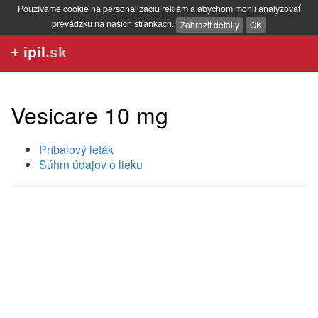
Používame cookie na personalizáciu reklám a abychom mohli analyzovať
prevádzku na našich stránkach.
Zobrazit detaily
OK
+
ipil
.sk
Vesicare 10 mg
Príbalový leták
Súhrn údajov o lieku