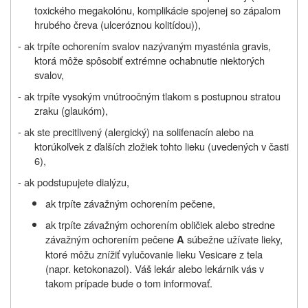
toxického megakolónu, komplikácie spojenej so zápalom
hrubého čreva (ulceróznou kolitídou)),
- ak trpíte ochorením svalov nazývaným myasténia gravis,
ktorá môže spôsobiť extrémne ochabnutie niektorých
svalov,
- ak trpíte vysokým vnútroočným tlakom s postupnou stratou
zraku (glaukóm),
- ak ste precitlivený (alergický) na solifenacín alebo na
ktorúkoľvek z ďalších zložiek tohto lieku (uvedených v časti
6),
- ak podstupujete dialýzu,
ak trpíte závažným ochorením pečene,
ak trpíte závažným ochorením obličiek alebo stredne
závažným ochorením pečene
súbežne užívate lieky,
A
ktoré môžu znížiť vylučovanie lieku Vesicare z tela
(napr. ketokonazol). Váš lekár alebo lekárnik vás v
takom prípade bude o tom informovať.