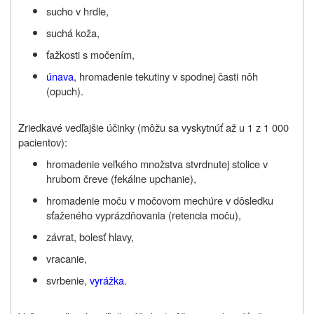
sucho v hrdle,
suchá koža,
ťažkosti s močením,
únava
, hromadenie tekutiny v spodnej časti nôh
(opuch).
Zriedkavé vedľajšie účinky (môžu sa vyskytnúť až u 1 z 1 000
pacientov):
hromadenie veľkého množstva stvrdnutej stolice v
hrubom čreve (fekálne upchanie),
hromadenie moču v močovom mechúre v dôsledku
sťaženého vyprázdňovania (retencia moču),
závrat, bolesť hlavy,
vracanie,
svrbenie,
vyrážka
.