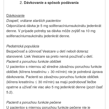
Dávkovanie a spôsob podávania
Dávkovanie
Dospelí, vrátane starších pacientov
Odporúčaná dávka je 5 mg solifenacíniumsukcinátu jedenkrát
denne. V prípade potreby sa dávka môže zvýšiť na 10 mg
solifenacíniumsukcinátu jedenkrát denne.
Pediatrická populácia
Bezpečnosť a účinnosť Vesicare u detí neboli doteraz
stanovené. Liek Vesicare sa preto nemá používať u detí.
Pacienti s poruchou funkcie obličiek
U pacientov s miernou až stredne závažnou poruchou funkcie
obličiek (klírens kreatinínu > 30 ml/min) nie je potrebná úprava
dávkovania. Pacienti so závažnou poruchou funkcie obličiek
(klírens kreatinínu ≤ 30 ml/min) sa majú podrobovať liečbe
opatrne a užívať nie viac ako 5 mg jedenkrát denne (pozri časť
5.2).
Pacienti s poruchou funkcie pečene
U pacientov s miernou poruchou funkcie pečene nie je