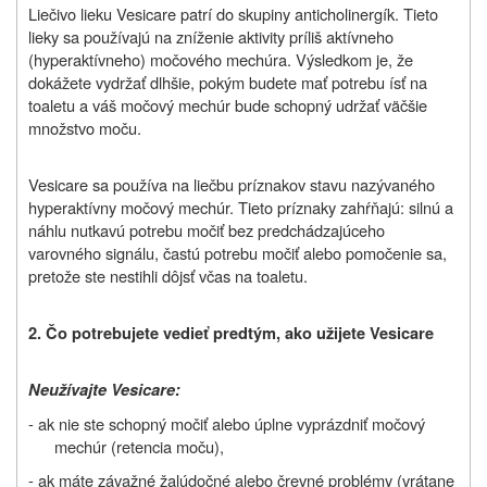
Liečivo lieku Vesicare patrí do skupiny anticholinergík. Tieto
lieky sa používajú na zníženie aktivity príliš aktívneho
(hyperaktívneho) močového mechúra. Výsledkom je, že
dokážete vydržať dlhšie, pokým budete mať potrebu ísť na
toaletu a váš močový mechúr bude schopný udržať väčšie
množstvo moču.
Vesicare sa používa na liečbu príznakov stavu nazývaného
hyperaktívny močový mechúr. Tieto príznaky zahŕňajú: silnú a
náhlu nutkavú potrebu močiť bez predchádzajúceho
varovného signálu, častú potrebu močiť alebo pomočenie sa,
pretože ste nestihli dôjsť včas na toaletu.
2.
Čo potrebujete vedieť predtým, ako užijete Vesicare
Neužívajte Vesicare:
- ak nie ste schopný močiť alebo úplne vyprázdniť močový
mechúr (retencia moču),
- ak máte závažné žalúdočné alebo črevné problémy (vrátane