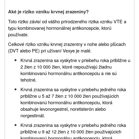
Aké je riziko vzniku krvnej zrazeniny?
Toto riziko závisí od vášho prirodzeného rizika vzniku VTE a
typu kombinovanej hormonálnej antikoncepcie, ktorú
používate.
Celkové riziko vzniku krvnej zrazeniny v nohe alebo pľúcach
(DVT alebo PE) pri užívaní Vexye je malé.
Krvná zrazenina sa vyskytne v priebehu roka približne u
2 žien z 10 000 žien, ktoré nepoužívajú žiadnu
kombinovanú hormonálnu antikoncepciu a nie sú
tehotné.
Krvná zrazenina sa vyskytne v priebehu jedného roka
približne u 5 až 7 žien z 10 000 žien používajúcich
kombinovanú hormonálnu antikoncepciu, ktorá
obsahuje levonorgestrel, noretisterón alebo
norgestimát.
Krvná zrazenina sa vyskytne v priebehu jedného roka
približne u 9 až 12 žien z 10 000 žien používajúcich
kombinovanú hormonálnu antikoncepciu, ktorá