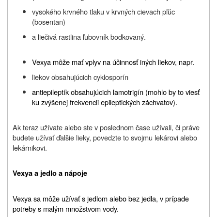
vysokého krvného tlaku v krvných cievach pľúc
(bosentan)
a liečivá rastlina ľubovník bodkovaný.
Vexya môže mať vplyv na účinnosť iných liekov, napr.
liekov obsahujúcich cyklosporín
antiepileptík obsahujúcich lamotrigín (mohlo by to viesť
ku zvýšenej frekvencii epileptických záchvatov).
Ak teraz užívate alebo ste v poslednom čase užívali, či práve
budete užívať ďalšie lieky, povedzte to svojmu lekárovi alebo
lekárnikovi.
Vexya a jedlo a nápoje
Vexya sa môže užívať s jedlom alebo bez jedla,
v prípade
potreby s malým množstvom vody.