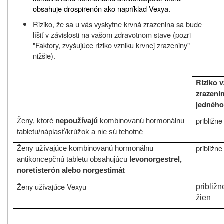
obsahuje drospirenón ako napríklad Vexya.
Riziko, že sa u vás vyskytne krvná zrazenina sa bude
líšiť v závislosti na vašom zdravotnom stave (pozri
"Faktory, zvyšujúce riziko vzniku krvnej zrazeniny"
nižšie).
Riziko v
zrazeni
jedného
približne
Ženy, ktoré
nepoužívajú
kombinovanú hormonálnu
tabletu/náplasť/krúžok a nie sú tehotné
približne
Ženy užívajúce kombinovanú hormonálnu
antikoncepčnú tabletu obsahujúcu
levonorgestrel,
noretisterón alebo norgestimát
Ženy užívajúce Vexyu
približ
žien