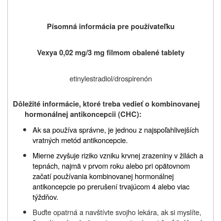
Písomná informácia pre používateľku
Vexya 0,02 mg/3 mg filmom obalené tablety
etinylestradiol/drospirenón
Dôležité informácie, ktoré treba vedieť o kombinovanej
hormonálnej antikoncepcii (CHC):
Ak sa používa správne, je jednou z najspoľahlivejších
vratných metód antikoncepcie.
Mierne zvyšuje riziko vzniku krvnej zrazeniny v žilách a
tepnách, najmä v prvom roku alebo pri opätovnom
začatí používania kombinovanej hormonálnej
antikoncepcie po prerušení trvajúcom 4 alebo viac
týždňov.
Buďte opatrná a navštívte svojho lekára, ak si myslíte,