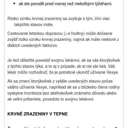
ak ste porodili pred menej než niekoľkými týždňami.
Riziko vzniku krvnej zrazeniny sa zvyšuje s tým, čím viac
takýchto stavov máte.
Cestovanie leteckou dopravou (>4 hodiny) môže dočasne
zvýšiť riziko vzniku krvnej zrazeniny, najmä ak máte niektoré z
ďalších uvedených faktorov.
Je tiež dôležité povedať svojmu lekárovi, ak sa vás ktorýkoľvek
z týchto stavov týka, a to aj v prípade, ak si nie ste istá. Váš
lekár môže rozhodnúť, že je potrebné ukončiť užívanie Vexye.
Ak sa zmení ktorýkoľvek z vyššie uvedených stavov počas
vášho užívania Vexye, napríklad ak sa u blízkeho člena rodiny
vyskytne trombóza bez akéhokoľvek známeho dôvodu alebo
ak veľmi priberiete, povedzte to svojmu lekárovi.
KRVNÉ ZRAZENINY V TEPNE