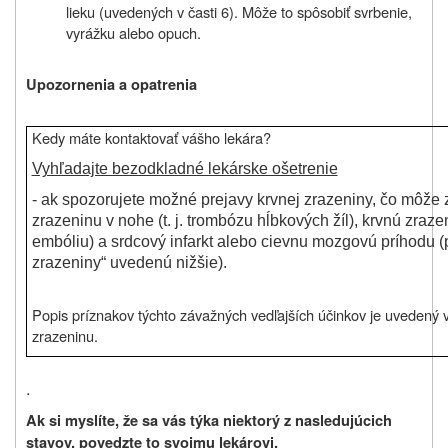
lieku (uvedených v časti 6). Môže to spôsobiť svrbenie,
vyrážku alebo opuch.
Upozornenia a opatrenia
Kedy máte kontaktovať vášho lekára?
Vyhľadajte bezodkladné lekárske ošetrenie
- ak spozorujete možné prejavy krvnej zrazeniny, čo môže
zrazeninu v nohe (t. j. trombózu hĺbkových žíl), krvnú zrazen
embóliu) a srdcový infarkt alebo cievnu mozgovú príhodu (
zrazeniny“ uvedenú nižšie).
Popis príznakov týchto závažných vedľajších účinkov je uvedený v
zrazeninu.
.
Ak si myslíte, že sa vás týka niektorý z nasledujúcich
stavov, povedzte to svojmu lekárovi.