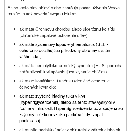
Ak sa tento stav objaví alebo zhoršuje počas užívania Vexye,
musíte to tiež povedať svojmu lekárovi:
ak máte Crohnovu chorobu alebo ulceróznu kolitídu
(chronické zápalové ochorenie čriev);
ak máte systémový lupus erythematosus (SLE -
ochorenie postihujúce prirodzený obranný systém
vášho tela);
ak máte hemolyticko-uremický syndróm (HUS- porucha
zrážanlivosti krvi spôsobujúca zlyhanie obličiek),
ak máte kosáčikovitú anémiu (dedičné ochorenie
červených krviniek);
ak máte zvýšené hladiny tuku v krvi
(hypertriglyceridémia) alebo sa tento stav vyskytol v
rodine v minulosti. Hypertriglyceridémia bola spojená so
zvýšeným rizikom vzniku pankreatitídy (zápal
pankreasu);
ak musíte podstúpiť nejaký chirurgický zákrok alebo ak