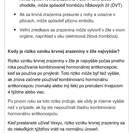
chodidle, môže spôsobiť trombózu hĺbkových žíl (DVT).
Ak sa krvná zrazenina presunie z nohy a uviazne v
pľúcach, môže spôsobiť pľúcnu embóliu.
Veľmi zriedkavo sa zrazenina môže vytvoriť v žile v inom
orgáne, napríklad v oku (sietnicová žilová trombóza).
Kedy je riziko vzniku krvnej zrazeniny v žile najvyššie?
Riziko vzniku krvnej zrazeniny v žile je najvyššie počas prvého
roka používania kombinovanej hormonálnej antikoncepcie,
keď sa používa po prvýkrát. Toto riziko môže byť tiež vyššie,
ak znova začnete používať kombinovanú hormonálnu
antikoncepciu (rovnaký alebo iný liek) po prerušení trvajúcom
4 týždne alebo viac.
Po prvom roku sa toto riziko znižuje, ale vždy je mierne vyššie
než v prípade, ak by ste nepoužívali žiadnu kombinovanú
hormonálnu antikoncepciu.
Keď prestanete užívať Vexyu, riziko vzniku krvnej zrazeniny sa
do niekoľkých týždňov vráti na normálnu úroveň.