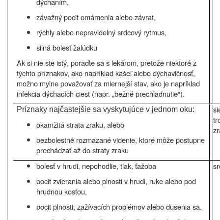
dýchaním,
závažný pocit omámenia alebo závrat,
rýchly alebo nepravidelný srdcový rytmus,
silná bolesť žalúdku
Ak si nie ste istý, poraďte sa s lekárom, pretože niektoré z
týchto príznakov, ako napríklad kašeľ alebo dýchavičnosť,
možno mylne považovať za miernejší stav, ako je napríklad
infekcia dýchacích ciest (napr. „bežné prechladnutie“).
si
Príznaky najčastejšie sa vyskytujúce v jednom oku:
t
okamžitá strata zraku, alebo
zr
bezbolestné rozmazané videnie, ktoré môže postupne
prechádzať až do straty zraku
bolesť v hrudi, nepohodlie, tlak, ťažoba
sr
pocit zvierania alebo plnosti v hrudi, ruke alebo pod
hrudnou kosťou,
pocit plnosti, zažívacích problémov alebo dusenia sa,