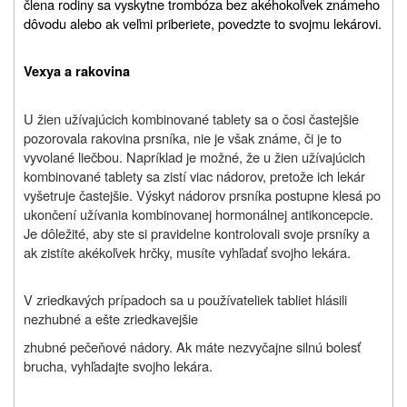
člena rodiny sa vyskytne trombóza bez akéhokoľvek známeho
dôvodu alebo ak veľmi priberiete, povedzte to svojmu lekárovi.
Vexya a rakovina
U žien užívajúcich kombinované tablety sa o čosi častejšie
pozorovala rakovina prsníka, nie je však známe, či je to
vyvolané liečbou. Napríklad je možné, že u žien užívajúcich
kombinované tablety sa zistí viac nádorov, pretože ich lekár
vyšetruje častejšie. Výskyt nádorov prsníka postupne klesá po
ukončení užívania kombinovanej hormonálnej antikoncepcie.
Je dôležité, aby ste si pravidelne kontrolovali svoje prsníky a
ak zistíte akékoľvek hrčky, musíte vyhľadať svojho lekára.
V zriedkavých prípadoch sa u používateliek tabliet hlásili
nezhubné a ešte zriedkavejšie
zhubné pečeňové nádory. Ak máte nezvyčajne silnú bolesť
brucha, vyhľadajte svojho lekára.