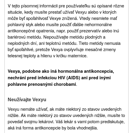
V tejto písomnej informácii pre používateľku sú opísané rôzne
situácie, kedy musíte prestať užívať Vexyu alebo v ktorých
môže byť spoľahlivosť Vexye znížená. Vtedy nesmiete mať
pohlavný styk alebo musíte použiť ďalšie nehormonálne
antikoncepčné opatrenia, napr. použiť prezervatív alebo inú
bariérovú metódu. Nepoužívajte metódu plodných a
neplodných dní, ani teplotnú metódu. Tieto metódy nemusia
byť spoľahlivé, pretože Vexya ovplyvňuje mesačné zmeny
telesnej teploty a hlienu v krčku maternice.
Vexya, podobne ako iná hormonálna antikoncepcia,
nechráni pred infekciou HIV (AIDS) ani pred inými
.
pohlavne prenosnými chorobami
Neužívajte Vexyu
Vexyu nemáte užívať, ak máte niektorý zo stavov uvedených
nižšie. Ak máte niektorý zo stavov uvedených nižšie, musíte to
povedať svojmu lekárovi. Váš lekár s vami potom prediskutuje,
aká iná forma antikoncepcie by bola vhodnejšia.