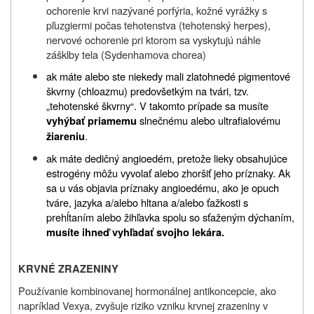
ochorenie krvi nazývané porfýria, kožné vyrážky s
pľuzgiermi počas tehotenstva (tehotenský herpes),
nervové ochorenie pri ktorom sa vyskytujú náhle
zášklby tela (Sydenhamova chorea)
ak máte alebo ste niekedy mali zlatohnedé pigmentové
škvrny (chloazmu) predovšetkým na tvári, tzv.
„tehotenské škvrny“. V takomto prípade sa musíte
slnečnému alebo ultrafialovému
vyhýbať priamemu
.
žiareniu
ak máte dedičný angioedém, pretože lieky obsahujúce
estrogény môžu vyvolať alebo zhoršiť jeho príznaky. Ak
sa u vás objavia príznaky angioedému, ako je opuch
tváre, jazyka a/alebo hltana a/alebo ťažkosti s
prehĺtaním alebo žihľavka spolu so sťaženým dýchaním,
musíte ihneď vyhľadať svojho lekára.
KRVNÉ ZRAZENINY
Používanie kombinovanej hormonálnej antikoncepcie, ako
napríklad Vexya, zvyšuje riziko vzniku krvnej zrazeniny v