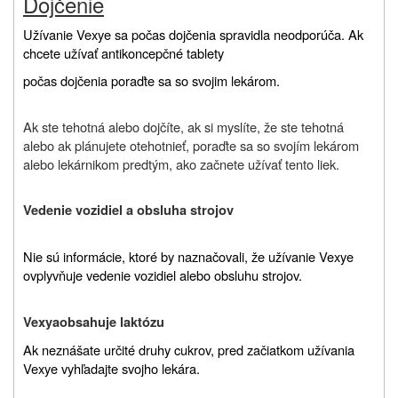
Dojčenie
Užívanie Vexye sa počas dojčenia spravidla neodporúča. Ak
chcete užívať antikoncepčné tablety
počas dojčenia poraďte sa so svojim lekárom.
Ak ste tehotná alebo dojčíte, ak si myslíte, že ste tehotná
alebo ak plánujete otehotnieť, poraďte sa so svojím lekárom
alebo lekárnikom predtým, ako začnete užívať tento liek.
Vedenie vozidiel a obsluha strojov
Nie sú informácie, ktoré by naznačovali, že užívanie Vexye
ovplyvňuje vedenie vozidiel alebo obsluhu strojov.
Vexya
obsahuje laktózu
Ak neznášate určité druhy cukrov, pred začiatkom užívania
Vexye vyhľadajte svojho lekára.