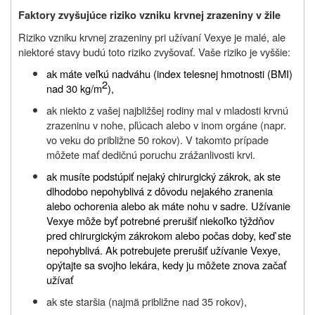
Faktory zvyšujúce riziko vzniku krvnej zrazeniny v žile
Riziko vzniku krvnej zrazeniny pri užívaní Vexye je malé, ale
niektoré stavy budú toto riziko zvyšovať. Vaše riziko je vyššie:
ak máte veľkú nadváhu (index telesnej hmotnosti (BMI)
2
nad 30 kg/m
),
ak niekto z vašej najbližšej rodiny mal v mladosti krvnú
zrazeninu v nohe, pľúcach alebo v inom orgáne (napr.
vo veku do približne 50 rokov). V takomto prípade
môžete mať dedičnú poruchu zrážanlivosti krvi.
ak musíte podstúpiť nejaký chirurgický zákrok, ak ste
dlhodobo nepohyblivá z dôvodu nejakého zranenia
alebo ochorenia alebo ak máte nohu v sadre. Užívanie
Vexye môže byť potrebné prerušiť niekoľko týždňov
pred chirurgickým zákrokom alebo počas doby, keď ste
nepohyblivá. Ak potrebujete prerušiť užívanie Vexye,
opýtajte sa svojho lekára, kedy ju môžete znova začať
užívať
ak ste staršia (najmä približne nad 35 rokov),