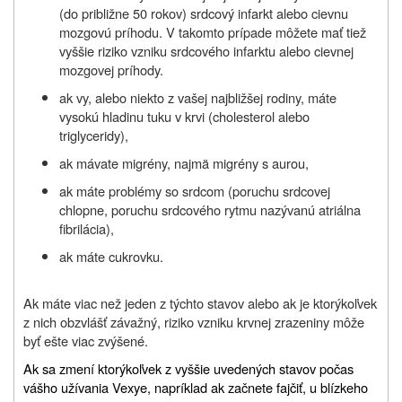
(do približne 50 rokov) srdcový infarkt alebo cievnu
mozgovú príhodu. V takomto prípade môžete mať tiež
vyššie riziko vzniku srdcového infarktu alebo cievnej
mozgovej príhody.
ak vy, alebo niekto z vašej najbližšej rodiny, máte
vysokú hladinu tuku v krvi (cholesterol alebo
triglyceridy),
ak mávate migrény, najmä migrény s aurou,
ak máte problémy so srdcom (poruchu srdcovej
chlopne, poruchu srdcového rytmu nazývanú atriálna
fibrilácia),
ak máte cukrovku.
Ak máte viac než jeden z týchto stavov alebo ak je ktorýkoľvek
z nich obzvlášť závažný, riziko vzniku krvnej zrazeniny môže
byť ešte viac zvýšené.
Ak sa zmení ktorýkoľvek z vyššie uvedených stavov počas
vášho užívania Vexye, napríklad ak začnete fajčiť, u blízkeho