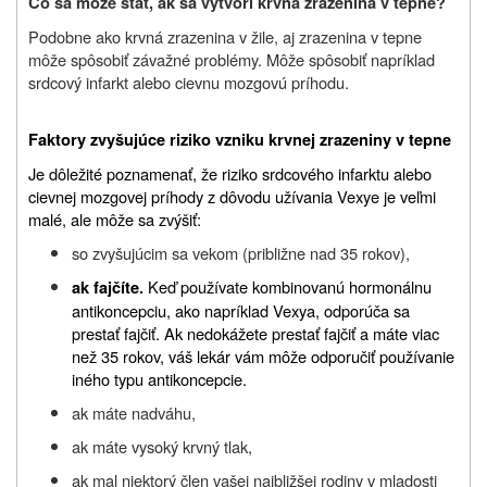
Čo sa môže stať, ak sa vytvorí krvná zrazenina v tepne?
Podobne ako krvná zrazenina v žile, aj zrazenina v tepne
môže spôsobiť závažné problémy. Môže spôsobiť napríklad
srdcový infarkt alebo cievnu mozgovú príhodu.
Faktory zvyšujúce riziko vzniku krvnej zrazeniny v tepne
Je dôležité poznamenať, že riziko srdcového infarktu alebo
cievnej mozgovej príhody z dôvodu užívania Vexye je veľmi
malé, ale môže sa zvýšiť:
so zvyšujúcim sa vekom (približne nad 35 rokov),
Keď používate kombinovanú hormonálnu
ak fajčíte.
antikoncepciu, ako napríklad Vexya, odporúča sa
prestať fajčiť. Ak nedokážete prestať fajčiť a máte viac
než 35 rokov, váš lekár vám môže odporučiť používanie
iného typu antikoncepcie.
ak máte nadváhu,
ak máte vysoký krvný tlak,
ak mal niektorý člen vašej najbližšej rodiny v mladosti