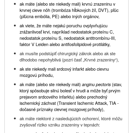
ak máte (alebo ste niekedy mali) krvnú zrazeninu v
krvnej cieve nôh (trombóza hĺbkových žíl, DVT), pľúc
(pľúcna embólia, PE) alebo iných orgánov,
ak viete, že máte nejakú poruchu ovplyvňujúcu
zrážanlivosť krvi, napríklad nedostatok proteínu C,
nedostatok proteínu S, nedostatok antitrombínu-III,
faktor V Leiden alebo antifosfolipidové protilátky,
ak musíte podstúpiť chirurgický zákrok alebo ak ste
dlhodobo nepohyblivá (pozri časť „Krvné zrazeniny“),
ak ste niekedy mali srdcový infarkt alebo cievnu
mozgovú príhodu,
ak máte (alebo ste niekedy mali)
anginu pectoris
(stav,
ktorý spôsobuje silnú bolesť v hrudi a môže byť prvým
prejavom srdcového infarktu) alebo prechodný
ischemický záchvat (Transient Ischemic Attack, TIA -
dočasné príznaky cievnej mozgovej príhody),
ak máte niektoré z nasledujúcich ochorení, ktoré môžu
zvyšovať riziko vzniku zrazeniny v tepnách: