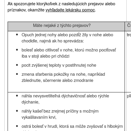
Ak spozorujete ktorýkoľvek z nasledujúcich prejavov alebo
príznakov, okamžite
vyhľadajte lekársku pomoc
.
Máte nejaké z týchto prejavov?
Č
Opuch jednej nohy alebo pozdĺž žily v nohe alebo
tr
chodidle, najmä ak ho sprevádza:
bolesť alebo citlivosť v nohe, ktorú možno pociťovať
iba v stoji alebo pri chôdzi
pocit zvýšenej teploty v postihnutej nohe
zmena sfarbenia pokožky na nohe, napríklad
zblednutie, sčernenie alebo zmodranie
náhla nevysvetliteľná dýchavičnosť alebo rýchle
pľ
dýchanie,
náhly kašeľ bez zrejmej príčiny s možným
vykašliavaním krvi,
ostrá bolesť v hrudi, ktorá sa môže zvyšovať s hlbokým