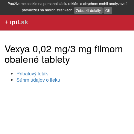
Používame cookie na personalizáciu reklám a abychom mohli analyzovať
prevádzku na našich stránkach.
Zobrazit detaily
OK
+
ipil
.sk
Vexya 0,02 mg/3 mg filmom
obalené tablety
Príbalový leták
Súhrn údajov o lieku