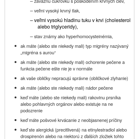
–
závažnú cukrovku s poškodením krvných ciev,
–
veľmi vysoký krvný tlak,
–
veľmi vysokú hladinu tuku v krvi (cholesterol
alebo triglyceridy),
–
stav známy ako hyperhomocysteinémia,
ak máte (alebo ste niekedy mali) typ migrény nazývaný
„migréna s aurou“
ak máte (alebo ste niekedy mali) ochorenie pečene a
funkcia pečene ešte nie je v normále
ak vaše obličky nepracujú správne (obličkové zlyhanie)
ak máte (alebo ste niekedy mali) nádor pečene
keď máte (alebo ste niekedy mali) rakovinu prsníka
alebo pohlavných orgánov alebo existuje na ne
podozrenie
keď máte pošvové krvácanie z neobjasnenej príčiny
keď ste alergická (precitlivená) na etinylestradiol alebo
drospirenón alebo na niektorú z ďalších zložiek tohto