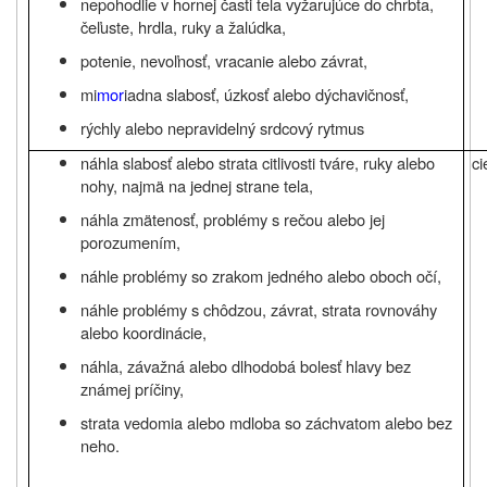
nepohodlie v hornej časti tela vyžarujúce do chrbta,
čeľuste, hrdla, ruky a žalúdka,
potenie, nevoľnosť, vracanie alebo závrat,
mi
mor
iadna slabosť, úzkosť alebo dýchavičnosť,
rýchly alebo nepravidelný srdcový rytmus
náhla slabosť alebo strata citlivosti tváre, ruky alebo
c
nohy, najmä na jednej strane tela,
náhla zmätenosť, problémy s rečou alebo jej
porozumením,
náhle problémy so zrakom jedného alebo oboch očí,
náhle problémy s chôdzou, závrat, strata rovnováhy
alebo koordinácie,
náhla, závažná alebo dlhodobá bolesť hlavy bez
známej príčiny,
strata vedomia alebo mdloba so záchvatom alebo bez
neho.