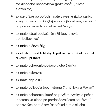
ste dlhodobo nepohyblivá (pozri časť 2 „Krvné
zrazeniny“);
ak ste práve po pôrode, máte zvýšené riziko vzniku
krvných zrazenín. Opýtajte sa svojho lekára, ako skoro
po pôrode môžete začať užívať Vexyu;
ak máte zápal podkožných žíl (povrchová
tromboflebitída);
ak máte kŕčové žily
;
ak niekto z vašich blízkych príbuzných má alebo mal
rakovinu prsníka
ak máte ochorenie pečene alebo žlčníka
ak máte cukrovku
ak máte depresiu
ak máte epilepsiu (pozri strana 7 „Iné lieky a Vexya“)
ak máte ochorenie, ktoré sa prvýkrát vyskytlo počas
tehotenstva alebo po predchádzajúcom používaní
pohlavných hormónov (napríklad strata sluchu,