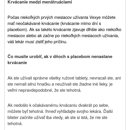
Krvácanie medzi menštruáciami
Počas niekoľkých prvých mesiacov užívania Vexye môžete
mať neočakávané krvácanie (krvácanie mimo dní s
placebom). Ak sa takéto krvácanie zjavuje dlhšie ako niekoľko
mesiacov alebo ak začne po niekoľkých mesiacoch užívania,
váš lekár musí zistiť jeho príčinu.
Čo musíte urobiť, ak v dňoch s placebom nenastane
krvácanie
Ak ste užívali správne všetky ružové tablety, nevracali ste, ani
ste nemali silnú hnačku a neužívali ste žiadne iné lieky, je
veľmi nepravdepodobné, že ste tehotná.
Ak nedošlo k očakávanému krvácaniu dvakrát po sebe,
môžete byť tehotná. Ihneď vyhľadajte svojho lekára. Ďalší
blister začnite užívať iba vtedy, ak ste si istá, že nie ste
tehotná.