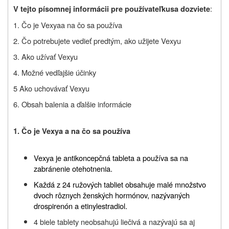
:
V tejto písomnej informácii pre používateľku
sa dozviete
1. Čo je Vexya
a na čo sa používa
2. Čo potrebujete vedieť predtým, ako užijete Vexyu
3. Ako užívať Vexyu
4. Možné vedľajšie účinky
5 Ako uchovávať Vexyu
6. Obsah balenia a ďalšie informácie
1. Čo je Vexya a na čo sa používa
Vexya je antikoncepčná tableta a používa sa na
zabránenie otehotnenia.
Každá z 24 ružových tabliet obsahuje malé množstvo
dvoch rôznych ženských hormónov, nazývaných
drospirenón a etinylestradiol.
4 biele tablety neobsahujú liečivá a nazývajú sa aj