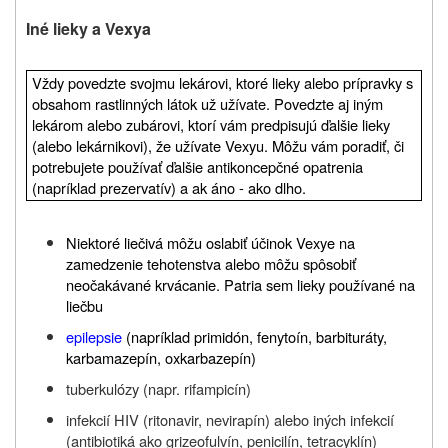
Iné lieky a Vexya
Vždy povedzte svojmu lekárovi, ktoré lieky alebo prípravky s
obsahom rastlinných látok už užívate. Povedzte aj iným
lekárom alebo zubárovi, ktorí vám predpisujú ďalšie lieky
(alebo lekárnikovi), že užívate Vexyu. Môžu vám poradiť, či
potrebujete používať ďalšie antikoncepčné opatrenia
(napríklad prezervatív) a ak áno - ako dlho.
Niektoré liečivá môžu oslabiť účinok Vexye na
zamedzenie tehotenstva alebo môžu spôsobiť
neočakávané krvácanie. Patria sem lieky používané na
liečbu
epilepsie
(napríklad primidón, fenytoín, barbituráty,
karbamazepín, oxkarbazepín)
tuberkulózy (napr. rifampicín)
infekcií HIV (ritonavir, nevirapín) alebo iných infekcií
(antibiotiká ako grizeofulvín, penicilín, tetracyklín)