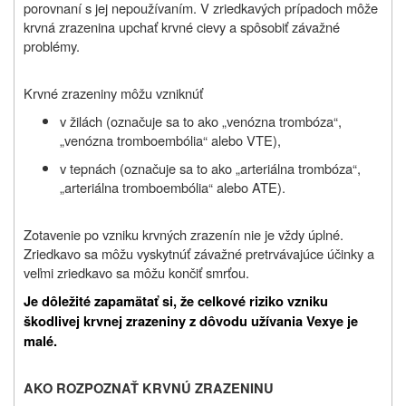
porovnaní s jej nepoužívaním. V zriedkavých prípadoch môže
krvná zrazenina upchať krvné cievy a spôsobiť závažné
problémy.
Krvné zrazeniny môžu vzniknúť
v žilách (označuje sa to ako „venózna trombóza“,
„venózna tromboembólia“ alebo VTE),
v tepnách (označuje sa to ako „arteriálna trombóza“,
„arteriálna tromboembólia“ alebo ATE).
Zotavenie po vzniku krvných zrazenín nie je vždy úplné.
Zriedkavo sa môžu vyskytnúť závažné pretrvávajúce účinky a
veľmi zriedkavo sa môžu končiť smrťou.
Je dôležité zapamätať si, že celkové riziko vzniku
škodlivej krvnej zrazeniny z dôvodu užívania Vexye je
malé.
AKO ROZPOZNAŤ KRVNÚ ZRAZENINU