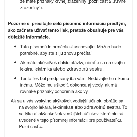
že máte príznaky krvnej zrazeniny (pozri časť 2 „Krvné
zrazeniny“).
Pozorne si prečítajte celú písomnú informáciu predtým,
ako začnete užívať tento liek, pretože obsahuje pre vás
ô
d
ležité informácie.
Túto písomnú informáciu si uschovajte. Možno bude
potrebné, aby ste si ju znovu prečítali.
Ak máte akékoľvek ďalšie otázky, obráťte sa na svojho
alebo zdravotnú sestru
lekára, lekárnika
.
Tento liek bol predpísaný iba vám. Nedávajte ho nikomu
inému. Môže mu uškodiť, dokonca aj vtedy, ak má
rovnaké príznaky ochorenia ako vy.
- Ak sa u vás vyskytne akýkoľvek vedľajší účinok, obráťte sa
alebo zdravotnú sestru
na svojho lekára, lekárnika
. To
sa týka aj akýchkoľvek vedľajších účinkov, ktoré nie sú
uvedené v tejto písomnej informácii pre používateľku.
Pozri časť 4.