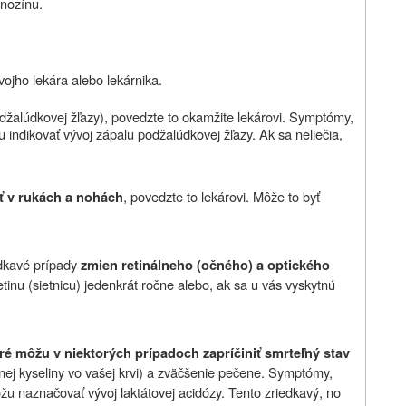
anozínu.
ojho lekára alebo lekárnika.
džalúdkovej žľazy), povedzte to okamžite lekárovi. Symptómy,
 indikovať vývoj zápalu podžalúdkovej žľazy. Ak sa neliečia,
, povedzte to lekárovi. Môže to byť
sť v rukách a nohách
edkavé prípady
zmien retinálneho (očného) a optického
etinu (sietnicu) jedenkrát ročne alebo, ak sa u vás vyskytnú
ré môžu v niektorých prípadoch zapríčiniť smrteľný stav
nej kyseliny vo vašej krvi) a zväčšenie pečene. Symptómy,
žu naznačovať vývoj laktátovej acidózy. Tento zriedkavý, no