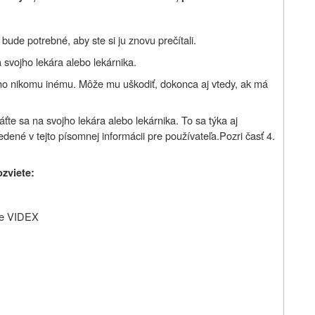
ude potrebné, aby ste si ju znovu prečítali.
 svojho lekára alebo lekárnika.
 ho nikomu inému. Môže mu uškodiť, dokonca aj vtedy, ak má
áťte sa na svojho lekára alebo lekárnika. To sa týka aj
edené v tejto písomnej informácii pre používateľa.
Pozri časť 4.
ozviete:
ete VIDEX