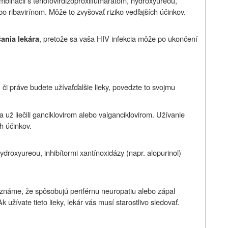
binácii s tenofovirdizoproxilfumarátom, hydroxyureou,
ebo ribavirínom. Môže to zvyšovať riziko vedľajších účinkov.
, pretože sa vaša HIV infekcia môže po ukončení
ania lekára
 či práve budete užívať
ďalšie lieky, povedzte to svojmu
a už liečili ganciklovirom alebo valganciklovirom. Užívanie
h účinkov.
droxyureou, inhibítormi xantínoxidázy (napr. alopurinol)
 známe, že spôsobujú periférnu neuropatiu alebo zápal
Ak užívate tieto lieky, lekár vás musí starostlivo sledovať.