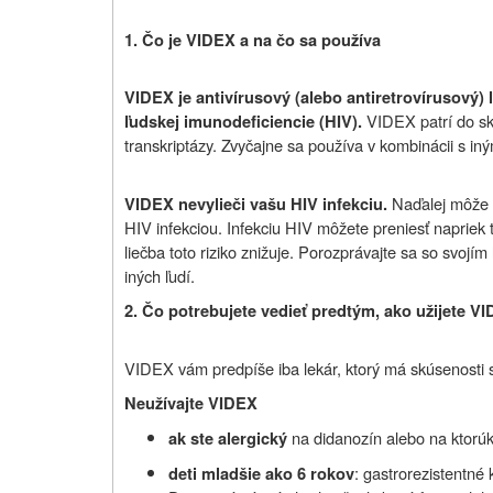
1. Čo je VIDEX a na čo sa používa
VIDEX je antivírusový (alebo antiretrovírusový)
VIDEX patrí do sk
ľudskej imunodeficiencie (HIV).
transkriptázy. Zvyčajne sa používa v kombinácii s iný
Naďalej môže p
VIDEX nevylieči vašu HIV infekciu.
HIV infekciou. Infekciu HIV môžete preniesť napriek t
liečba toto riziko znižuje.
Porozprávajte sa so svojím
iných ľudí.
2. Čo potrebujete vedieť predtým, ako užijete V
VIDEX vám predpíše iba lekár, ktorý má skúsenosti s 
Neužívajte VIDEX
na didanozín alebo na ktorúk
ak ste alergický
: gastrorezistentné
deti mladšie ako 6 rokov