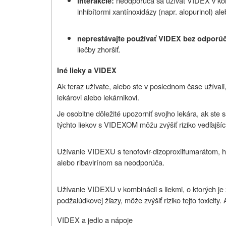
neodporúča sa užívať VIDEX v kom
interakcie:
inhibítormi xantínoxidázy (napr. alopurinol) al
neprestávajte používať VIDEX bez odporúč
liečby zhoršiť.
Iné lieky a VIDEX
Ak teraz užívate, alebo ste v poslednom čase užívali,
lekárovi alebo lekárnikovi.
Je osobitne dôležité upozorniť svojho lekára, ak ste s
týchto liekov s VIDEXOM môžu zvýšiť riziko vedľajšíc
Užívanie VIDEXU s tenofovir-dizoproxilfumarátom, hy
alebo ribavirínom sa neodporúča.
Užívanie VIDEXU v kombinácii s liekmi, o ktorých je
podžalúdkovej žľazy, môže zvýšiť riziko tejto toxicity. 
VIDEX a jedlo a nápoje