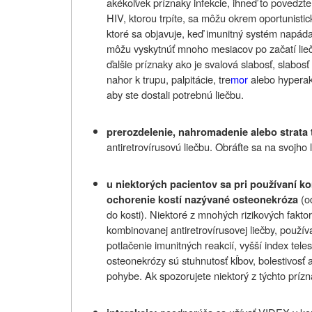
akékoľvek príznaky infekcie, ihneď to povedzte 
HIV, ktorou trpíte, sa môžu okrem oportunistic
ktoré sa objavuje, keď imunitný systém napád
môžu vyskytnúť mnoho mesiacov po začatí lieč
ďalšie príznaky ako je svalová slabosť, slabo
nahor k trupu, palpitácie, tre
mor
alebo hyperakt
aby ste dostali potrebnú liečbu.
prerozdelenie, nahromadenie alebo strata 
antiretrovírusovú liečbu. Obráťte sa na svojho
u niektorých pacientov sa pri používaní k
(o
ochorenie kostí nazývané osteonekróza
do kosti). Niektoré z mnohých rizikových fakto
kombinovanej antiretrovírusovej liečby, použí
potlačenie imunitných reakcií, vyšší index tel
osteonekrózy sú stuhnutosť kĺbov, bolestivosť 
pohybe. Ak spozorujete niektorý z týchto prízn