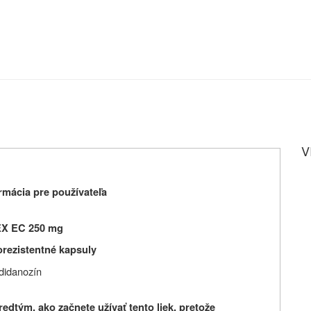
V
mácia pre používateľa
EX EC 250 mg
orezistentné kapsuly
didanozín
edtým, ako začnete užívať tento liek, pretože