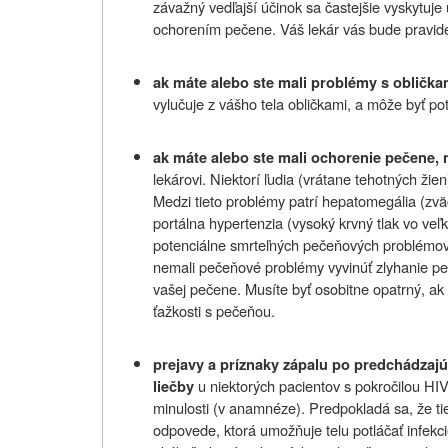
závažný vedľajší účinok sa častejšie vyskytuj
ochorením pečene. Váš lekár vás bude pravid
ak máte alebo ste mali problémy s oblička
vylučuje z vášho tela obličkami, a môže byť po
ak máte alebo ste mali ochorenie pečene, 
lekárovi. Niektorí ľudia (vrátane tehotných ži
Medzi tieto problémy patrí hepatomegália (zvä
portálna hypertenzia (vysoký krvný tlak vo veľ
potenciálne smrteľných pečeňových problémov.
nemali pečeňové problémy vyvinúť zlyhanie p
vašej pečene. Musíte byť osobitne opatrný, ak s
ťažkosti s pečeňou.
prejavy a príznaky zápalu po predchádzajúc
u niektorých pacientov s pokročilou H
liečby
minulosti (v anamnéze). Predpokladá sa, že tie
odpovede, ktorá umožňuje telu potláčať infekc