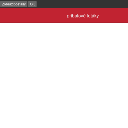
.
Zobrazit detaily
OK
príbalové letáky