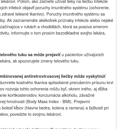
lekárovi. Potom, ako začnete užívať lieky na liečbu infekcie
kých infekcií objaviť poruchy imunitného systému (ochorenie,
a zdravé telesné tkanivo). Poruchy imunitného systému sa
by. Ak zaznamenáte akékoľvek príznaky infekcie alebo nejaké
sť začínajúca v rukách a chodidlách, ktorá sa posúva smerom
ivitu, informujte o tom prosím bezodkladne svojho lekára,
u pacientov užívajúcich
telového tuku sa môže prejaviť
 lekára, ak spozorujete zmeny telového tuku.
ombinovanej antiretrovírusovej liečby môže vyskytnúť
dumretie kostného tkaniva spôsobené prerušením prísunu krvi
rov rozvoja tohto ochorenia môžu byť, okrem iného, aj dĺžka
vanie kortikosteroidov, konzumácia alkoholu, závažné
esnej hmotnosti (Body Mass Index - BMI). Prejavmi
a bolesť kĺbov (hlavne bedra, kolena a ramena) a ťažkosti pri
akov, povedzte to svojmu lekárovi.