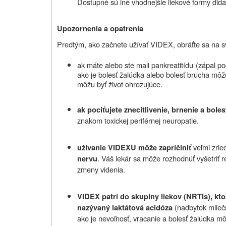
Dostupné sú iné vhodnejšie liekové formy did
Upozornenia a opatrenia
Predtým, ako začnete užívať VIDEX, obráťte sa na sv
ak máte alebo ste mali pankreatitídu
(zápal po
ako je bolesť žalúdka alebo bolesť brucha môžu
môžu byť život ohrozujúce.
ak pociťujete znecitlivenie, brnenie a bole
znakom toxickej periférnej neuropatie.
veľmi zri
užívanie VIDEXU môže zapríčiniť
. Váš lekár sa môže rozhodnúť vyšetriť r
nervu
zmeny videnia.
VIDEX patrí do skupiny liekov (NRTIs), kto
(nadbytok mlieč
nazývaný laktátová acidóza
ako je nevoľnosť, vracanie a bolesť žalúdka mô