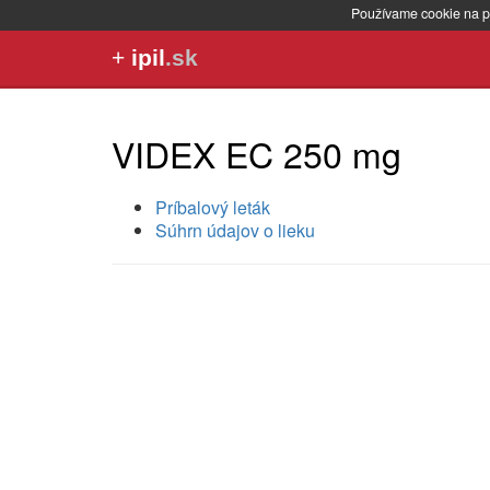
Používame cookie na p
+
ipil
.sk
VIDEX EC 250 mg
Príbalový leták
Súhrn údajov o lieku