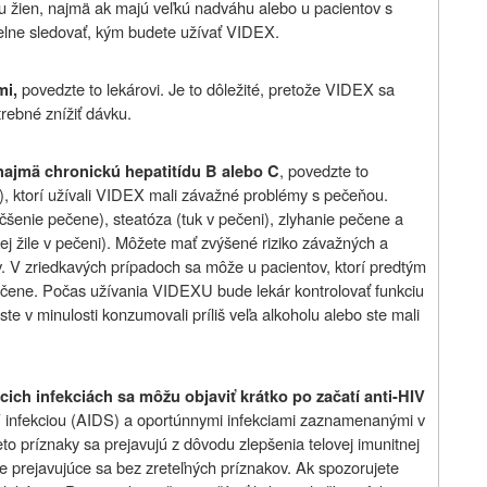
e u žien, najmä ak majú veľkú nadváhu alebo u pacientov s
elne sledovať, kým budete užívať VIDEX.
povedzte to lekárovi. Je to dôležité, pretože VIDEX sa
mi,
trebné znížiť dávku.
, povedzte to
najmä chronickú hepatitídu B alebo C
en), ktorí užívali VIDEX mali závažné problémy s pečeňou.
čšenie pečene), steatóza (tuk v pečeni), zlyhanie pečene a
kej žile v pečeni). Môžete mať zvýšené riziko závažných a
 V zriedkavých prípadoch sa môže u pacientov, ktorí predtým
ečene. Počas užívania VIDEXU bude lekár kontrolovať funkciu
te v minulosti konzumovali príliš veľa alkoholu alebo ste mali
ich infekciách sa môžu objaviť krátko po začatí anti-HIV
IV infekciou (AIDS) a oportúnnymi infekciami zaznamenanými v
to príznaky sa prejavujú z dôvodu zlepšenia telovej imunitnej
ie prejavujúce sa bez zreteľných príznakov. Ak spozorujete