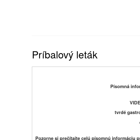
Príbalový leták
Písomná infor
VID
tvrdé gastr
Pozorne si prečítajte celú písomnú informáciu pr