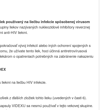
 liek používaný na liečbu infekcie spôsobenej vírusom
upiny liekov nazývaných nukleozidové inhibítory reverznej
mi anti-HIV liekmi.
okračovať vývoj infekcií alebo iných ochorení spojených s
omu, že užívate tento liek, hoci účinná antiretrovírusová
 lekárom o opatreniach potrebných na zabránenie nakazeniu
IDEX
liekmi na liečbu HIV infekcie.
oľvek z ďalších zložiek
tohto lieku (uvedených v časti 6).
 kapsuly VIDEXU sa nesmú používať v tejto vekovej skupine.