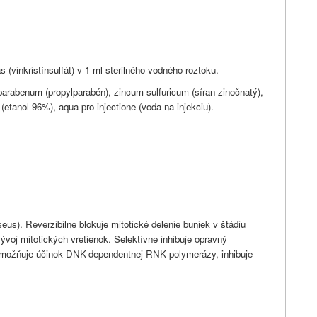
s (vinkristínsulfát) v 1 ml sterilného vodného roztoku.
rabenum (propylparabén), zincum sulfuricum (síran zinočnatý),
tanol 96%), aqua pro injectione (voda na injekciu).
seus). Reverzibilne blokuje mitotické delenie buniek v štádiu
voj mitotických vretienok. Selektívne inhibuje opravný
ožňuje účinok DNK-dependentnej RNK polymerázy, inhibuje