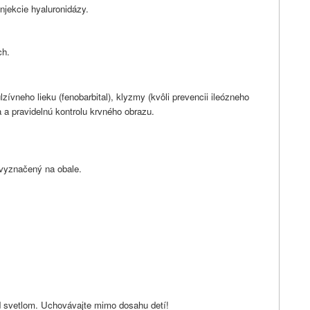
njekcie hyaluronidázy.
ch.
ívneho lieku (fenobarbital), klyzmy (kvôli prevencii ileózneho
 a pravidelnú kontrolu krvného obrazu.
e vyznačený na obale.
ed svetlom. Uchovávajte mimo dosahu detí!