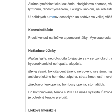
Akútna lymfoblastická leukémia, Hodgkinova choroba, vše
lymfómu, rabdomyosarkóm, Ewingov sarkóm, neuroblast
U solídnych tu
mor
ov dospelých sa podáva vo veľkej väčš
Kontraindikácie
Precitlivenosť na liečivo a pomocné látky. Myelosupresia,
Nežiaduce účinky
Najčastejšie:
neurotoxicita (prejavuje sa v senzorických
hyperurikemická nefropatia, alopécia.
Menej časté:
toxicita centrálneho nervového systému, hyp
antidiuretického hormónu, zápcha, strata hmotnosti, nevoľ
Zriedkavo:
leukopénia, trombocytopénia, stomatitída.
Po kombinovanej terapii s VCR sa môže vyskytnúť azoo
je potrebné terapiu prerušiť.
Liekové interakcie