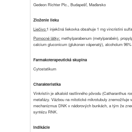
Gedeon Richter Plc., Budapešť, Maďarsko
Zloženie lieku
Liečivo:
1 injekčná liekovka obsahuje 1 mg vincristini sulfa
Pomocné látky:
methylparabenum (metylparabén), propylpa
calcium gluconicum (glukonan vápenatý), alcoholum 96% (e
Farmakoterapeutická skupina
Cytostatikum
Charakteristika
Vinkristín je alkaloid rastlinného pôvodu (Catharanthus ro
metafázy. Väzbou na mitotické mikrotubuly znemožňuje vý
mechanizmus DNK v nádorových bunkách, a tým že znem
syntézu RNK.
Indikácie