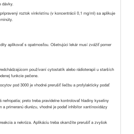
e dávky.
pripravený roztok vinkristínu (v koncentrácii 0,1 mg/ml) sa aplikuje
 minúty.
dity aplikovať s opatrnosťou. Ošetrujúci lekár musí zvážiť pomer
edchádzajúcom používaní cytostatík alebo rádioterapii u starších
odenej funkcie pečene.
kocytov pod 3000 je vhodné prerušiť liečbu a profylakticky podať
 nefropatia; preto treba pravidelne kontrolovať hladiny kyseliny
n a primeranú diurézu, vhodné je podať inhibítor xantínoxidázy
 reakcia a nekróza. Aplikáciu treba okamžite prerušiť a zvyšok