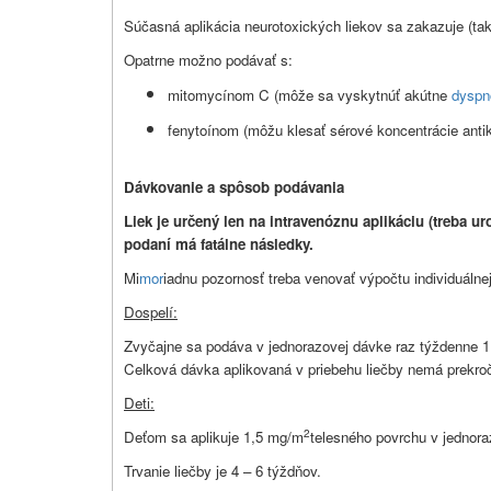
Súčasná aplikácia neurotoxických liekov sa zakazuje (tak
Opatrne možno podávať s:
mitomycínom C (môže sa vyskytnúť akútne
dyspn
fenytoínom (môžu klesať sérové koncentrácie ant
Dávkovanie a spôsob podávania
Liek je určený len na intravenóznu aplikáciu (treba uro
podaní má fatálne následky.
Mi
mor
iadnu pozornosť treba venovať výpočtu individuálnej
Dospelí:
Zvyčajne sa podáva v jednorazovej dávke raz týždenne 1
Celková dávka aplikovaná v priebehu liečby nemá prekro
Deti:
2
Deťom sa aplikuje 1,5 mg/m
telesného povrchu v jednora
Trvanie liečby je 4 – 6 týždňov.