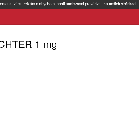
ersonalizáciu reklám a abychom mohli analyzovať prevádzku na našich stránkach
ICHTER 1 mg