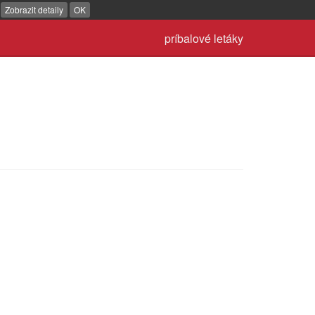
.
Zobrazit detaily
OK
príbalové letáky