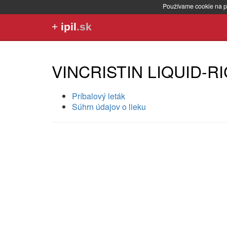
Používame cookie na p
+
ipil
.sk
VINCRISTIN LIQUID-R
Príbalový leták
Súhrn údajov o lieku