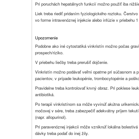
Pri poruchách hepatálnych funkcií možno použiť iba nižši
Liek treba riediť pridaním fyziologického roztoku. Čerstvo 
vo forme intravenóznej injekcie alebo infúzie v priebehu 1
Upozornenie
Podobne ako iné cytostatiká vinkristín možno počas gravi
prospech/riziko.
V priebehu liečby treba prerušiť dojčenie.
Vinkristín možno podávať veľmi opatrne pri súčasnom a pr
pacientov, v prípade leukopénie, trombocytopénie a pošk
Pravidelne treba kontrolovať krvný obraz. Pri poklese leu
antibiotiká.
Po terapii vinkristínom sa môže vyvinúť akútna urikemická
močovej v sére, treba zabezpečiť adekvátny príjem tekutí
(napr. allopurinol).
Pri paravenóznej injekcii môže vzniknúť lokálna bolestivá
dávky treba podať do inej žily.