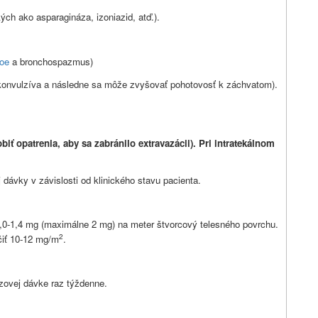
ých ako asparagináza, izoniazid, atď.).
oe
a bronchospazmus)
ikonvulzíva a následne sa môže zvyšovať pohotovosť k záchvatom).
biť opatrenia, aby sa zabránilo extravazácii). Pri intratekálnom
 dávky v závislosti od klinického stavu pacienta.
,0-1,4 mg (maximálne 2 mg) na meter štvorcový telesného povrchu.
2
čiť 10-12 mg/m
.
zovej dávke raz týždenne.