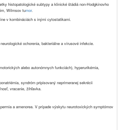
tky histopatologické subtypy a klinické štádiá non-Hodgkinovho
óm, Wilmsov tu
mor
.
ine v kombináciách s inými cytostatikami.
 neurologické ochorenia, bakteriálne a vírusové infekcie.
, motorických alebo autonómnych funkciách), hyperurikémia,
onatriémia, syndróm pripisovaný neprimeranej sekrécii
nosť, vracanie, žihľavka.
spermia a amenorea. V prípade výskytu neurotoxických symptómov