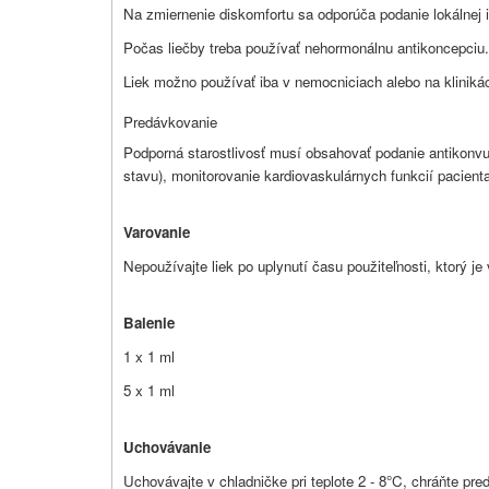
Na zmiernenie diskomfortu sa odporúča podanie lokálnej i
Počas liečby treba používať nehormonálnu antikoncepciu.
Liek možno používať iba v nemocniciach alebo na kliniká
Predávkovanie
Podporná starostlivosť musí obsahovať podanie antikonvulz
stavu), monitorovanie kardiovaskulárnych funkcií pacienta
Varovanie
Nepoužívajte liek po uplynutí času použiteľnosti, ktorý j
Balenie
1 x 1 ml
5 x 1 ml
Uchovávanie
Uchovávajte v chladničke pri teplote 2 - 8°C, chráňte pr