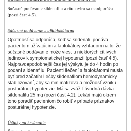
Súčasné podávanie sildenafilu a ritonaviru sa neodporúča
(pozri časť 4.5).
Súčasné podávanie s alfablokátormi
Opatrnosť sa odporúča, keď sa sildenafil podáva
pacientom užívajúcim alfablokátory vzhľadom na to, že
súčasné podávanie môže viesť u niektorých citlivých
jedincov k symptomatickej hypotenzii (pozri časť 4.5).
Najpravdepodobnejší čas jej výskytu je do 4 hodín po
podaní sildenafilu. Pacienti liečení alfablokátormi musia
byť pred začatím liečby sildenafilom hemodynamicky
stabilizovaní, aby sa minimalizovala možnosť vzniku
posturálnej hypotenzie. Má sa zvážiť úvodná dávka
sildenafilu 25 mg (pozri časť 4.2). Lekári majú okrem
toho poradiť pacientom čo robiť v prípade príznakov
posturálnej hypotenzie.
Účinky na krvácanie