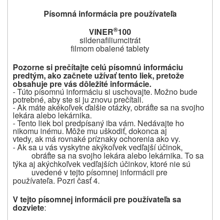
Písomná informácia pre používateľa
®
VINER
100
sildenafiliumcitrát
filmom obalené tablety
Pozorne si prečítajte celú písomnú informáciu
predtým, ako začnete užívať tento liek, pretože
obsahuje pre vás dôležité informácie.
- Túto písomnú informáciu si uschovajte. Možno bude
potrebné, aby ste si ju znovu prečítali.
- Ak máte akékoľvek ďalšie otázky, obráťte sa na svojho
lekára alebo lekárnika.
- Tento liek bol predpísaný iba vám. Nedávajte ho
nikomu inému. Môže mu uškodiť, dokonca aj
vtedy, ak má rovnaké príznaky ochorenia ako vy.
- Ak sa u vás vyskytne akýkoľvek vedľajší účinok,
obráťte sa na svojho lekára alebo lekárnika. To sa
týka aj akýchkoľvek vedľajších účinkov, ktoré nie sú
uvedené v tejto písomnej informácii pre
používateľa. Pozri časť 4.
V tejto písomnej informácii pre používateľa sa
dozviete
: