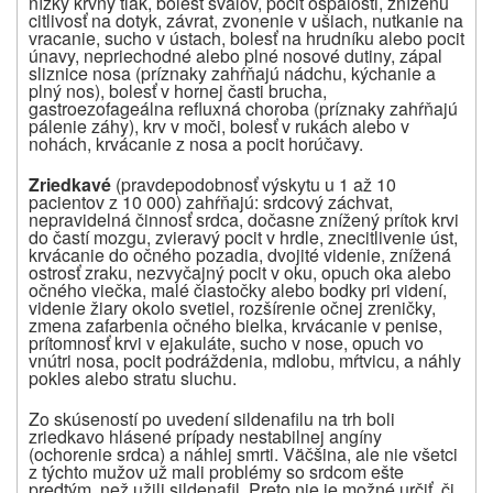
nízky krvný tlak, bolesť svalov, pocit ospalosti, zníženú
citlivosť na dotyk, závrat, zvonenie v ušiach, nutkanie na
vracanie, sucho v ústach, bolesť na hrudníku alebo pocit
únavy, nepriechodné alebo plné nosové dutiny, zápal
sliznice nosa (príznaky zahŕňajú nádchu, kýchanie a
plný nos), bolesť v hornej časti brucha,
gastroezofageálna refluxná choroba (príznaky zahŕňajú
pálenie záhy), krv v moči, bolesť v rukách alebo v
nohách, krvácanie z nosa a pocit horúčavy.
Zriedkavé
(pravdepodobnosť výskytu u 1 až 10
pacientov z 10 000) zahŕňajú: srdcový záchvat,
nepravidelná činnosť srdca, dočasne znížený prítok krvi
do častí mozgu, zvieravý pocit v hrdle, znecitlivenie úst,
krvácanie do očného pozadia, dvojité videnie, znížená
ostrosť zraku, nezvyčajný pocit v oku, opuch oka alebo
očného viečka, malé čiastočky alebo bodky pri videní,
videnie žiary okolo svetiel, rozšírenie očnej zreničky,
zmena zafarbenia očného bielka, krvácanie v penise,
prítomnosť krvi v ejakuláte, sucho v nose, opuch vo
vnútri nosa, pocit podráždenia, mdlobu, mŕtvicu, a náhly
pokles alebo stratu sluchu.
Zo skúseností po uvedení sildenafilu na trh boli
zriedkavo hlásené prípady nestabilnej angíny
(ochorenie srdca) a náhlej smrti. Väčšina, ale nie všetci
z týchto mužov už mali problémy so srdcom ešte
predtým, než užili sildenafil. Preto nie je možné určiť, či