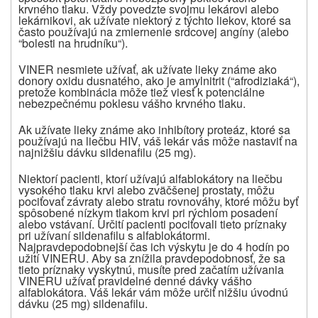
krvného tlaku. Vždy povedzte svojmu lekárovi alebo
lekárnikovi, ak užívate niektorý z týchto liekov, ktoré sa
často používajú na zmiernenie srdcovej angíny (alebo
“bolesti na hrudníku“).
VINER nesmiete užívať, ak užívate lieky známe ako
donory oxidu dusnatého, ako je amylnitrit (“afrodiziaká“),
pretože kombinácia môže tiež viesť k potenciálne
nebezpečnému poklesu vášho krvného tlaku.
Ak užívate lieky známe ako inhibítory proteáz, ktoré sa
používajú na liečbu HIV, váš lekár vás môže nastaviť na
najnižšiu dávku sildenafilu (25 mg).
Niektorí pacienti, ktorí užívajú alfablokátory na liečbu
vysokého tlaku krvi alebo zväčšenej prostaty, môžu
pociťovať závraty alebo stratu rovnováhy, ktoré môžu byť
spôsobené nízkym tlakom krvi pri rýchlom posadení
alebo vstávaní. Určití pacienti pociťovali tieto príznaky
pri užívaní sildenafilu s alfablokátormi.
Najpravdepodobnejší čas ich výskytu je do 4 hodín po
užití VINERU. Aby sa znížila pravdepodobnosť, že sa
tieto príznaky vyskytnú, musíte pred začatím užívania
VINERU užívať pravidelné denné dávky vášho
alfablokátora. Váš lekár vám môže určiť nižšiu úvodnú
dávku (25 mg
)
sildenafilu.