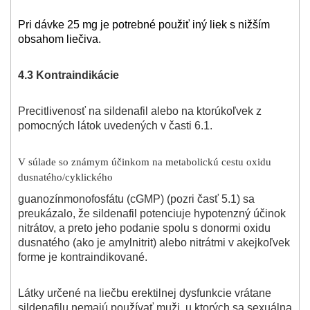
Pri dávke 25 mg je potrebné použiť iný liek s nižším
obsahom liečiva.
4.3 Kontraindikácie
Precitlivenosť na sildenafil alebo na ktorúkoľvek z
pomocných látok uvedených v časti 6.1.
V súlade so známym účinkom na metabolickú cestu oxidu
dusnatého/cyklického
guanozínmonofosfátu (cGMP) (pozri časť 5.1) sa
preukázalo, že sildenafil potenciuje hypotenzný účinok
nitrátov, a preto jeho podanie spolu s donormi oxidu
dusnatého (ako je amylnitrit) alebo nitrátmi v akejkoľvek
forme je kontraindikované.
Látky určené na liečbu erektilnej dysfunkcie vrátane
sildenafilu nemajú používať muži, u ktorých sa sexuálna