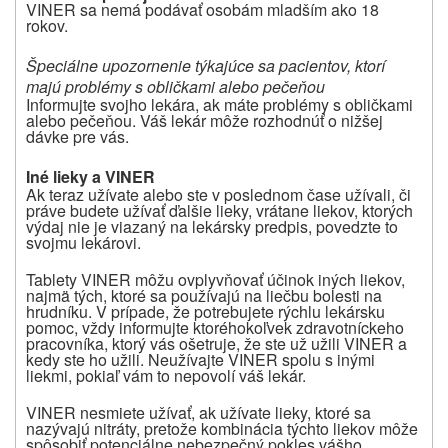
VINER sa nemá podávať osobám mladším ako 18
rokov.
Špeciálne upozornenie týkajúce sa pacientov, ktorí
majú problémy s obličkami alebo pečeňou
Informujte svojho lekára, ak máte problémy s obličkami
alebo pečeňou. Váš lekár môže rozhodnúť o nižšej
dávke pre vás.
Iné lieky a VINER
Ak teraz užívate alebo ste v poslednom čase užívali, či
práve budete užívať ďalšie lieky, vrátane liekov, ktorých
výdaj nie je viazaný na lekársky predpis, povedzte to
svojmu lekárovi.
Tablety VINER môžu ovplyvňovať účinok iných liekov,
najmä tých, ktoré sa používajú na liečbu bolesti na
hrudníku. V prípade, že potrebujete rýchlu lekársku
pomoc, vždy informujte ktoréhokoľvek zdravotníckeho
pracovníka, ktorý vás ošetruje, že ste už užili VINER a
kedy ste ho užili. Neužívajte VINER spolu s inými
liekmi, pokiaľ vám to nepovolí váš lekár.
VINER nesmiete užívať, ak užívate lieky, ktoré sa
nazývajú nitráty, pretože kombinácia týchto liekov môže
spôsobiť potenciálne nebezpečný pokles vášho