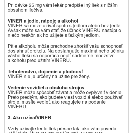
Pri dávke 25 mg vám lekár predpíše iný liek s nižším
obsahom liečiva.
VINER a jedlo, nápoje a alkohol
VINER sa môže užívať spolu s jedlom alebo bez jedla.
Avšak môže sa vám stať, že účinok VINERU nastúpi o
niečo neskôr, ak ho užijete s ťažkým jedlom.
Pitie alkoholu môže prechodne zhoršiť vašu schopnosť
dosiahnuť erekciu. Na dosiahnutie maximálneho účinku
vášho lieku sa odporúča nepiť nadmerné množstvo
alkoholu pred užitím VINERU.
Tehotenstvo, dojčenie a plodnosť
VINER nie je určený na užitie pre ženy
.
Vedenie vozidiel a obsluha strojov
VINER môže spôsobiť závrat a môže ovplyvniť videnie.
Preto predtým, ako budete viesť vozidlá alebo používať
stroje, musíte vedieť, ako reagujete na podanie
VINERU.
3.
Ako užívať
VINER
Vždy užívajte tento liek presne tak, ako vám povedal