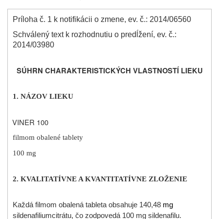
Príloha č. 1 k notifikácii o zmene, ev. č.: 2014/06560
Schválený text k rozhodnutiu o predĺžení, ev. č.:
2014/03980
SÚHRN CHARAKTERISTICKÝCH VLASTNOSTÍ LIEKU
1. NÁZOV LIEKU
VINER 100
filmom obalené tablety
100 mg
2. KVALITATÍVNE A KVANTITATÍVNE ZLOŽENIE
K
aždá filmom obalená tableta obsahuje
140,48
mg
sildenafiliumcitrátu, čo zodpovedá 100 mg sildenafilu.