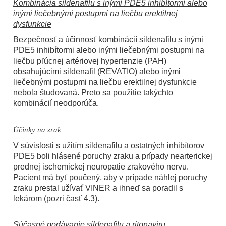
Kombinácia sildenafilu s inými PDE5 inhibítormi alebo
inými liečebnými postupmi na liečbu erektilnej
dysfunkcie
Bezpečnosť a účinnosť kombinácií sildenafilu s inými
PDE5 inhibítormi alebo inými liečebnými postupmi na
liečbu pľúcnej artériovej hypertenzie (PAH)
obsahujúcimi sildenafil (REVATIO) alebo inými
liečebnými postupmi na liečbu erektilnej dysfunkcie
nebola študovaná. Preto sa použitie takýchto
kombinácií neodporúča.
Účinky na zrak
V súvislosti s užitím sildenafilu a ostatných inhibítorov
PDE5 boli hlásené poruchy zraku a prípady nearterickej
prednej ischemickej neuropatie zrakového nervu.
Pacient má byť poučený, aby v prípade náhlej poruchy
zraku prestal užívať VINER a ihneď sa poradil s
lekárom (pozri časť 4.3).
Súčasné podávanie sildenafilu a ritonaviru