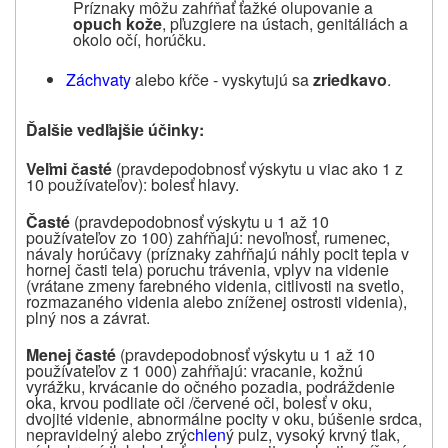
Príznaky môžu zahŕňať ťažké olupovanie a
opuch kože
, pľuzgiere na ústach, genitáliách a
okolo očí, horúčku.
Záchvaty
alebo kŕče - vyskytujú sa
zriedkavo
.
Ďalšie vedľajšie účinky:
Veľmi časté
(pravdepodobnosť výskytu u viac ako 1 z
10 používateľov): bolesť hlavy.
Časté
(pravdepodobnosť výskytu u 1 až 10
používateľov zo 100) zahŕňajú: nevoľnosť, rumenec,
návaly horúčavy (príznaky zahŕňajú náhly pocit tepla v
hornej časti tela) poruchu trávenia, vplyv na videnie
(vrátane zmeny farebného videnia, citlivosti na svetlo,
rozmazaného videnia alebo zníženej ostrosti videnia),
plný nos a závrat.
Menej časté
(pravdepodobnosť výskytu u 1 až 10
používateľov z 1 000) zahŕňajú: vracanie, kožnú
vyrážku, krvácanie do očného pozadia, podráždenie
oka, krvou podliate oči /červené oči, bolesť v oku,
dvojité videnie, abnormálne pocity v oku, búšenie srdca,
nepravidelný alebo zrýc
hlen
ý pulz, vysoký krvný tlak,