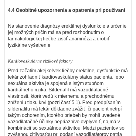
4.4 Osobitné upozornenia a opatrenia pri používaní
Na stanovenie diagnózy erektilnej dysfunkcie a určenie
jej možných príčin má sa pred rozhodnutím o
farmakologickej liečbe zistiť anamnéza a urobiť
fyzikálne vyšetrenie.
Kardiovaskulárne rizikové faktory
Pred začatím akejkoľvek liečby erektilnej dysfunkcie má
lekár zohľadniť kardiovaskulárny status pacienta, lebo
sexuálna aktivita je spojená s istým stupňom
kardiálneho rizika. Sildenafil má vazodilatačné
vlastnosti, ktoré vedú k miernemu a prechodnému
zníženiu tlaku krvi (pozri časť 5.1). Pred predpísaním
sildenafilu má lekár dôkladne zvážiť, či pacient netrpí
takým ochorením, ktorého priebeh by mohli uvedené
vazodilatačné účinky nepriaznivo ovplyvniť, najmä v
kombinácii so sexuálnou aktivitou. Medzi pacientov so
zvýšenou citlivosťou pri podaní vazodilatátorov patria