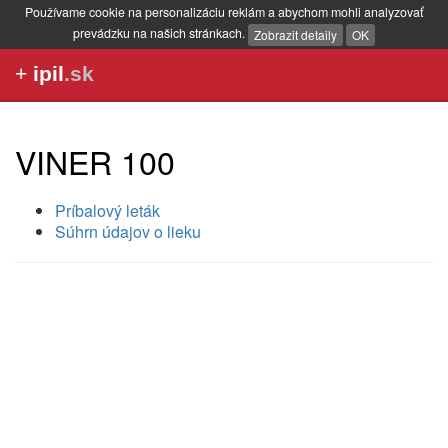
Používame cookie na personalizáciu reklám a abychom mohli analyzovať
prevádzku na našich stránkach.
Zobrazit detaily
OK
+
ipil
.sk
VINER 100
Príbalový leták
Súhrn údajov o lieku