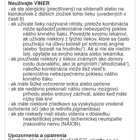
Neužívajte VINER
- ak ste alergický (precitlivený) na sildenafil alebo na
ktorúkoľvek z ďalších zložiek tohto lieku (uvedených v
časti 6)
- ak užívate lieky nazývané nitráty, pretože kombinácia
môže spôsobiť potenciálne nebezpečný pokles
vášho krvného tlaku. Povedzte svojmu lekárovi,
ak užívate niektorý z týchto liekov, ktoré sa často
používajú na úľavu bolesti pri srdcovej angíne
(alebo “bolesti na hrudníku”). Ak si nie ste niečím
istý, opýtajte sa svojho lekára alebo lekárnika.
- ak používate niektorý z liekov známych ako donory
oxidu dusnatého, ako je amylnitrit (“afrodiziaká“),
nakoľko kombinácia môže tiež viesť k
potenciálne nebezpečnému poklesu vášho
krvného tlaku
- ak máte ťažké ochorenie srdca alebo pečene
- ak ste nedávno prekonali náhlu cievnu mozgovú
príhodu alebo srdcový záchvat, alebo keď máte
nízky tlak krvi
- ak máte niektoré zriedkavo sa vyskytujúce vrodené
ochorenie očí (ako je
retinitis pigmentosa
)
- ak ste niekedy mali stratu videnia v dôsledku
nearteritickej prednej ischemickej neuropatie
zrakového nervu (NAION).
Upozornenia a opatrenia