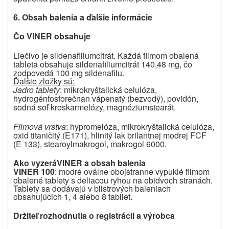
6.
Obsah balenia a ďalšie informácie
Čo VINER obsahuje
Liečivo je sildenafiliumcitrát. Každá filmom obalená
tableta obsahuje sildenafiliumcitrát 140,48 mg, čo
zodpovedá 100 mg sildenafilu.
Ďalšie zložky sú:
Jadro tablety
: mikrokryštalická celulóza,
hydrogénfosforečnan vápenatý (bezvodý), povidón,
sodná soľ kroskarmelózy, magnéziumstearát.
Filmová vrstva
: hypromelóza, mikrokryštalická celulóza,
oxid titaničitý (E171), hlinitý lak brilantnej modrej FCF
(E 133), stearoylmakrogol, makrogol 6000.
Ako vyzerá
VINER
a obsah balenia
VINER 100
: modré oválne obojstranne vypuklé filmom
obalené tablety s deliacou ryhou na obidvoch stranách.
Tablety sa dodávajú v blistrových baleniach
obsahujúcich 1, 4 alebo 8 tabliet.
Držiteľ rozhodnutia o registrácii a výrobca