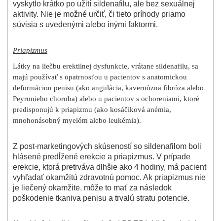
vyskytlo krátko po užití sildenafilu, ale bez sexuálnej
aktivity. Nie je možné určiť, či tieto príhody priamo
súvisia s uvedenými alebo inými faktormi.
Priapizmus
Látky na liečbu erektilnej dysfunkcie, vrátane sildenafilu, sa
majú používať s opatrnosťou u pacientov s anatomickou
deformáciou penisu (ako angulácia, kavernózna fibróza alebo
Peyronieho choroba) alebo u pacientov s ochoreniami, ktoré
predisponujú k priapizmu (ako kosáčiková anémia,
mnohonásobný myelóm alebo leukémia).
Z post-marketingových skúseností so sildenafilom boli
hlásené predĺžené erekcie a priapizmus. V prípade
erekcie, ktorá pretrváva dlhšie ako 4 hodiny, má pacient
vyhľadať okamžitú zdravotnú pomoc. Ak priapizmus nie
je liečený okamžite, môže to mať za následok
poškodenie tkaniva penisu a trvalú stratu potencie.