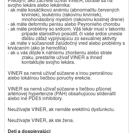
Predtým, ako začnete užívať VINER, obráťte sa na
svojho lekára alebo lekárnika:
- ak máte kosáčikovú anémiu (abnormalitu červených
krviniek), leukémiu (rakovinu krviniek),
mnohonásobný myelóm (rakovinu kostnej drene)
- ak máte deformitu penisu alebo Peyronieho chorobu
- ak máte problémy so srdcom. Váš lekár musí v takomto
prípade starostlivo posúdiť, či vaše srdce unesie
ďalšiu záťaž vyplývajúcu zo sexuálnej aktivity
- ak máte v súčasnosti žalúdočný vred alebo problémy s
krvácaním (ako je hemofília)
- ak u vás dôjde k náhlemu zhoršeniu alebo strate
zraku, prestaňte užívať VINER a ihneď
kontaktujte svojho lekára.
VINER sa nemá užívať súčasne s inou perorálnou
alebo lokálnou liečbou poruchy erekcie.
VINER sa nemá užívať súčasne s liečbou pľúcnej
artériovej hypertenzie (PAH) obsahujúcou sildenafil
alebo iné PDE5 inhibítory.
Neužívajte VINER, ak nemáte erektilnú dysfunkciu.
Neužívajte VINER, ak ste žena.
Deti a dospievajúci