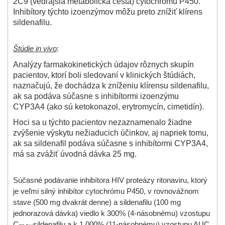
2C9 (vedľajšia metabolická cesta) cytochrómu P450.
Inhibítory týchto izoenzýmov môžu preto znížiť klírens
sildenafilu.
Štúdie in vivo
:
Analýzy farmakokinetických údajov rôznych skupín
pacientov, ktorí boli sledovaní v klinických štúdiách,
naznačujú, že dochádza k zníženiu klírensu sildenafilu,
ak sa podáva súčasne s inhibítormi izoenzýmu
CYP3A4 (ako sú ketokonazol, erytromycín, cimetidín).
Hoci sa u týchto pacientov nezaznamenalo žiadne
zvýšenie výskytu nežiaducich účinkov, aj napriek tomu,
ak sa sildenafil podáva súčasne s inhibítormi CYP3A4,
má sa zvážiť úvodná dávka 25 mg.
Súčasné podávanie inhibítora HIV proteázy ritonaviru, ktorý
je veľmi silný inhibítor cytochrómu P450, v rovnovážnom
stave (500 mg dvakrát denne) a sildenafilu (100 mg
jednorazová dávka) viedlo k 300% (4-násobnému) vzostupu
C
sildenafilu a k 1 000% (11-násobnému) vzostupu AUC