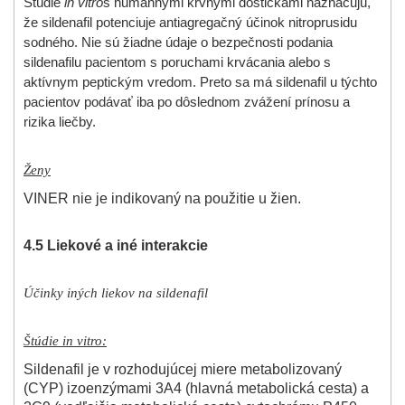
Štúdie
in vitro
s humánnymi krvnými doštičkami naznačujú,
že sildenafil potenciuje antiagregačný účinok nitroprusidu
sodného. Nie sú žiadne údaje o bezpečnosti podania
sildenafilu pacientom s poruchami krvácania alebo s
aktívnym peptickým vredom. Preto sa má sildenafil u týchto
pacientov podávať iba po dôslednom zvážení prínosu a
rizika liečby.
Ženy
VINER nie je indikovaný na použitie u žien.
4.5 Liekové a iné interakcie
Účinky iných liekov na sildenafil
Štúdie in vitro:
Sildenafil je v rozhodujúcej miere metabolizovaný
(CYP) izoenzýmami 3A4 (hlavná metabolická cesta) a