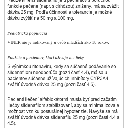
Keďže klírens sildenafilu je u pacientov s poruchou
funkcie pečene (napr. s cirhózou) znížený, má sa zvážiť
dávka 25 mg. Podľa účinnosti a tolerancie je možné
dávku zvýšiť na 50 mg a 100 mg.
Pediatrická populácia
VINER nie je indikovaný u osôb mladších ako 18 rokov.
Použitie u pacientov, ktorí užívajú iné lieky
S výnimkou ritonaviru, kedy sa súčasné podávanie so
sildenafilom neodporúča (pozri časť 4.4), má sa u
pacientov súčasne užívajúcich inhibítory CYP3A4
zvážiť úvodná dávka 25 mg (pozri časť 4.5).
Pacienti liečení alfablokátormi musia byť pred začatím
liečby sildenafilom stabilizovaní, aby sa minimalizovala
možnosť vzniku posturálnej hypotenzie. Navyše sa má
zvážiť úvodná dávka sildenafilu 25 mg (pozri časti 4.4 a
4.5).