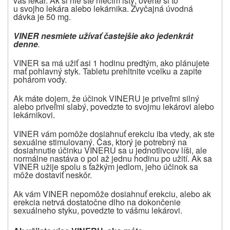
váš lekár. Ak si nie ste niečím istý, overte si to
u svojho lekára alebo lekárnika. Zvyčajná úvodná
dávka je 50 mg.
VINER nesmiete užívať častejšie ako jedenkrát
denne
.
VINER sa má užiť asi 1 hodinu predtým, ako plánujete
mať pohlavný styk. Tabletu prehltnite vcelku a zapite
pohárom vody.
Ak máte dojem, že účinok VINERU je priveľmi silný
alebo priveľmi slabý, povedzte to svojmu lekárovi alebo
lekárnikovi.
VINER vám pomôže dosiahnuť erekciu iba vtedy, ak ste
sexuálne stimulovaný. Čas, ktorý je potrebný na
dosiahnutie účinku VINERU sa u jednotlivcov líši, ale
normálne nastáva o pol až jednu hodinu po užití. Ak sa
VINER užije spolu s ťažkým jedlom, jeho účinok sa
môže dostaviť neskôr.
Ak vám VINER nepomôže dosiahnuť erekciu, alebo ak
erekcia netrvá dostatočne dlho na dokončenie
sexuálneho styku, povedzte to vášmu lekárovi.