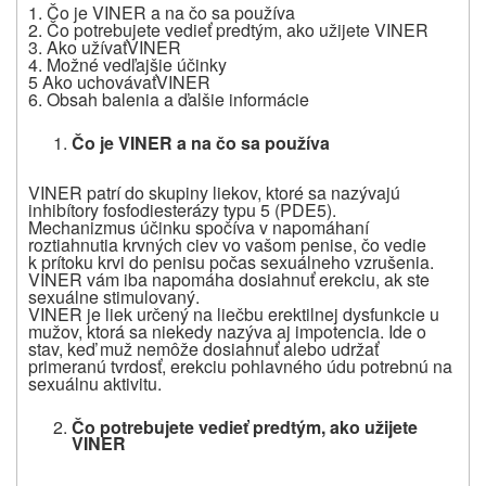
1. Čo je VINER a na čo sa používa
2.
Čo potrebujete vedieť predtým, ako užijete
VINER
3.
Ako užívať
VINER
4.
Možné vedľajšie účinky
5
Ako uchovávať
VINER
6.
Obsah balenia a ďalšie informácie
Čo je VINER
a na čo sa používa
VINER patrí do skupiny liekov, ktoré sa nazývajú
inhibítory fosfodiesterázy typu 5 (PDE5).
Mechanizmus účinku spočíva v napomáhaní
roztiahnutia krvných ciev vo vašom penise, čo vedie
k prítoku krvi do penisu počas sexuálneho vzrušenia.
VINER vám iba napomáha dosiahnuť erekciu, ak ste
sexuálne stimulovaný.
VINER je liek určený na liečbu erektilnej dysfunkcie u
mužov, ktorá sa niekedy nazýva aj impotencia. Ide o
stav, keď muž nemôže dosiahnuť alebo udržať
primeranú tvrdosť, erekciu pohlavného údu potrebnú na
sexuálnu aktivitu.
Čo potrebujete vedieť predtým, ako užijete
VINER