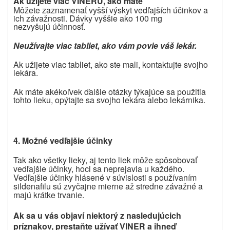
Ak užijete viac VINERU, ako máte
Môžete zaznamenať vyšší výskyt vedľajších účinkov a
ich závažnosti. Dávky vyššie ako 100 mg
nezvyšujú účinnosť.
Neužívajte viac tabliet, ako vám povie váš lekár.
Ak užijete viac tabliet, ako ste mali, kontaktujte svojho
lekára.
Ak máte akékoľvek ďalšie otázky týkajúce sa použitia
tohto lieku, opýtajte sa svojho lekára alebo lekárnika.
4.
Možné vedľajšie účinky
Tak ako všetky lieky, aj tento liek môže spôsobovať
vedľajšie účinky, hoci sa neprejavia u každého.
Vedľajšie účinky hlásené v súvislosti s používaním
sildenafilu sú zvyčajne mierne až stredne závažné a
majú krátke trvanie.
Ak sa u vás objaví niektorý z nasledujúcich
príznakov, prestaňte užívať VINER a ihneď