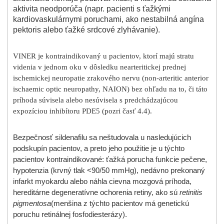
aktivita neodporúča (napr. pacienti s ťažkými
kardiovaskulárnymi poruchami, ako nestabilná angína
pektoris alebo ťažké srdcové zlyhávanie).
VINER je kontraindikovaný u pacientov, ktorí majú stratu
videnia v jednom oku v dôsledku nearteritickej prednej
ischemickej neuropatie zrakového nervu (non-arteritic anterior
ischaemic optic neuropathy, NAION) bez ohľadu na to, či táto
príhoda súvisela alebo nesúvisela s predchádzajúcou
expozíciou inhibítoru PDE5 (pozri časť 4.4).
Bezpečnosť sildenafilu sa neštudovala u nasledujúcich
podskupín pacientov, a preto jeho použitie je u týchto
pacientov kontraindikované: ťažká porucha funkcie pečene,
hypotenzia (krvný tlak <90/50 mmHg), nedávno prekonaný
infarkt myokardu alebo náhla cievna mozgová príhoda,
hereditárne degeneratívne ochorenia retiny, ako sú
retinitis
pigmentosa
(menšina z týchto pacientov má genetickú
poruchu retinálnej fosfodiesterázy).