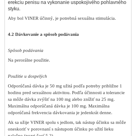
erekciu penisu na vykonanie uspokojivého pohlavného
styku.
Aby bol VINER účinný, je potrebná sexuálna stimulácia.
4.2 Dávkovanie a spôsob podávania
Spôsob podávania
Na perorálne použitie.
Použitie u dospelých
Odporúčaná dávka je 50 mg užitá podľa potreby približne 1
hodinu pred sexuálnou aktivitou. Podľa účinnosti a tolerancie
sa môže dávka zvýšiť na 100 mg alebo znížiť na 25 mg.
Maximálna odporúčaná dávka je 100 mg. Maximálna
odporúčaná frekvencia dávkovania je jedenkrát denne.
Ak sa užije VINER spolu s jedlom, tak nástup účinku sa môže
oneskoriť v porovnaní s nástupom účinku po užití lieku
nalačno (pozri časť 5.2).