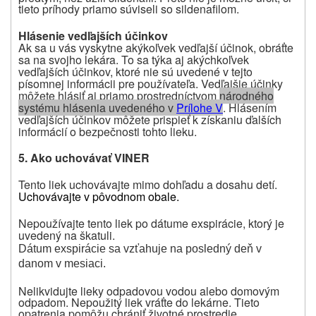
tieto príhody priamo súviseli so sildenafilom.
Hlásenie vedľajších účinkov
Ak sa u vás vyskytne akýkoľvek vedľajší účinok, obráťte
sa na svojho lekára. To sa týka aj akýchkoľvek
vedľajších účinkov, ktoré nie sú uvedené v tejto
písomnej informácii pre používateľa. Vedľajšie účinky
môžete hlásiť aj priamo prostredníctvom
národného
systému hlásenia uvedeného v
Prílohe V
. Hlásením
vedľajších účinkov môžete prispieť k získaniu ďalších
informácií o bezpečnosti tohto lieku.
5.
Ako uchovávať
VINER
Tento liek uchovávajte mimo dohľadu a dosahu detí.
Uchovávajte v pôvodnom obale.
Nepoužívajte tento liek po dátume exspirácie, ktorý je
uvedený na škatuli.
Dátum exspirácie sa vzťahuje na posledný deň v
danom v mesiaci.
Nelikvidujte lieky odpadovou vodou alebo domovým
odpadom. Nepoužitý liek vráťte do lekárne. Tieto
opatrenia pomôžu chrániť životné prostredie.