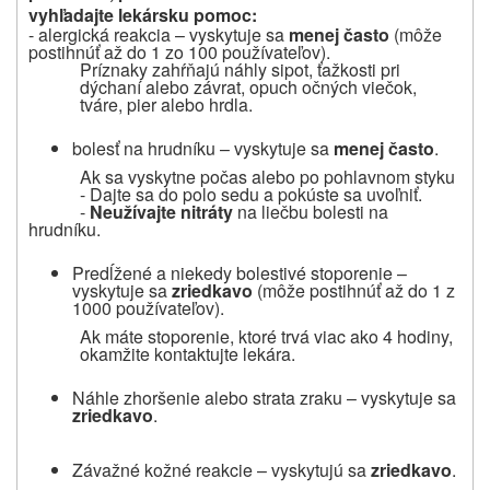
vyhľadajte lekársku pomoc:
- alergická reakcia – vyskytuje sa
menej často
(môže
postihnúť až do 1 zo 100 používateľov).
Príznaky zahŕňajú náhly sipot, ťažkosti pri
dýchaní alebo závrat, opuch očných viečok,
tváre, pier alebo hrdla.
bolesť na hrudníku – vyskytuje sa
menej často
.
Ak sa vyskytne počas alebo po pohlavnom styku
- Dajte sa do polo sedu a pokúste sa uvoľniť.
-
Neužívajte nitráty
na liečbu bolesti na
hrudníku.
Predĺžené a niekedy bolestivé stoporenie –
vyskytuje sa
zriedkavo
(môže postihnúť až do 1 z
1000 používateľov).
Ak máte stoporenie, ktoré trvá viac ako 4 hodiny,
okamžite kontaktujte lekára.
Náhle zhoršenie alebo strata zraku – vyskytuje sa
zriedkavo
.
Závažné kožné reakcie – vyskytujú sa
zriedkavo
.