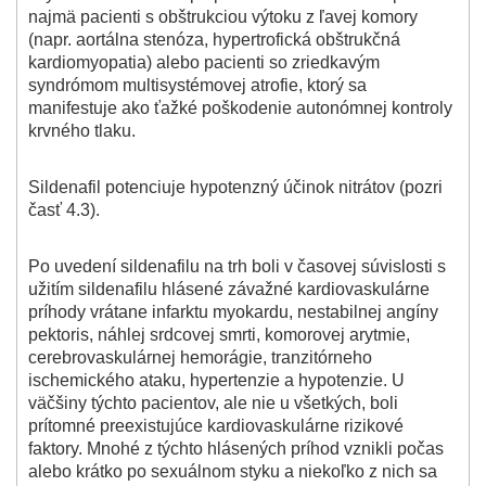
najmä pacienti s obštrukciou výtoku z ľavej komory
(napr. aortálna stenóza, hypertrofická obštrukčná
kardiomyopatia) alebo pacienti so zriedkavým
syndrómom multisystémovej atrofie, ktorý sa
manifestuje ako ťažké poškodenie autonómnej kontroly
krvného tlaku.
Sildenafil potenciuje hypotenzný účinok nitrátov (pozri
časť 4.3).
Po uvedení sildenafilu na trh boli v časovej súvislosti s
užitím sildenafilu hlásené závažné kardiovaskulárne
príhody vrátane infarktu myokardu, nestabilnej angíny
pektoris, náhlej srdcovej smrti, komorovej arytmie,
cerebrovaskulárnej hemorágie, tranzitórneho
ischemického ataku, hypertenzie a hypotenzie. U
väčšiny týchto pacientov, ale nie u všetkých, boli
prítomné preexistujúce kardiovaskulárne rizikové
faktory. Mnohé z týchto hlásených príhod vznikli počas
alebo krátko po sexuálnom styku a niekoľko z nich sa