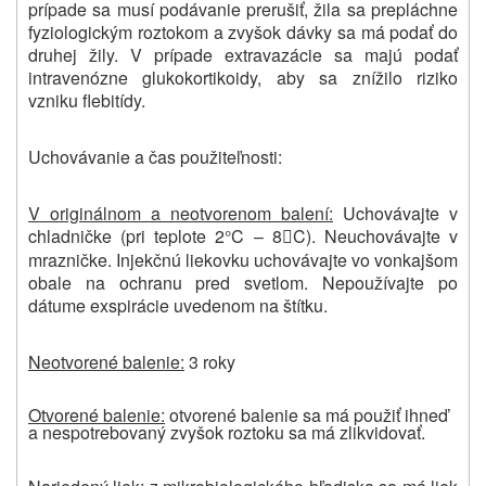
prípade sa musí podávanie prerušiť, žila sa prepláchne
fyziologickým roztokom a zvyšok dávky sa má podať do
druhej žily. V prípade extravazácie sa majú podať
intravenózne glukokortikoidy, aby sa znížilo riziko
vzniku flebitídy.
Uchovávanie a čas použiteľnosti:
V originálnom a neotvorenom balení:
Uchovávajte v
chladničke (pri teplote 2°C – 8
C). Neuchovávajte v

mrazničke. Injekčnú liekovku uchovávajte vo vonkajšom
obale na ochranu pred svetlom. Nepoužívajte po
dátume exspirácie uvedenom na štítku.
Neotvorené balenie:
3 roky
Otvorené balenie:
otvorené balenie sa má použiť ihneď
a nespotrebovaný zvyšok roztoku sa má zlikvidovať.