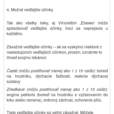
4. Možné vedľajšie účinky
Tak ako všetky lieky, aj Vinorelbin „Ebewe“ môže
spôsobovať vedľajšie účinky, hoci sa neprejavia u
každého.
Závažné vedľajšie účinky – ak sa vyskytnú niektoré z
nasledujúcich vedľajších účinkov, prosím, oznámte to
ihneď svojmu lekárovi.
Časté (môžu postihovať menej ako 1 z 10 osôb):
bolesť
na hrudníku, dýchacie ťažkosti, reakcie dýchacej
sústavy
Zriedkavé (môžu postihovať menej ako 1 z 10 osôb):
angina pektoris (bolesť na hrudníku s vyžarovaním do
krku alebo ramena), srdcový záchvat, ochorenie pľúc.
Tieto vedľajšie účinky sú veľmi závažné.
Môžete