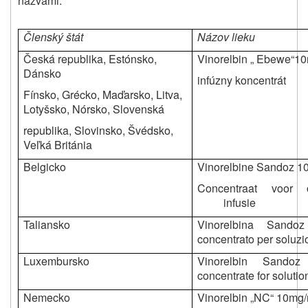
názvami:
Členský štát
Názov lieku
Česká republika, Estónsko,
Vinorelbin „ Ebewe“1
Dánsko
infúzny koncentrát
Fínsko, Grécko, Maďarsko, Litva,
Lotyšsko, Nórsko, Slovenská
republika, Slovinsko, Švédsko,
Veľká Británia
Belgicko
Vinorelbine Sandoz 1
Concentraat voor 
infusie
Taliansko
Vinorelbina Sand
concentrato per soluzi
Luxembursko
Vinorelbin Sando
concentrate for solution
Nemecko
Vinorelbin „NC“ 10mg/