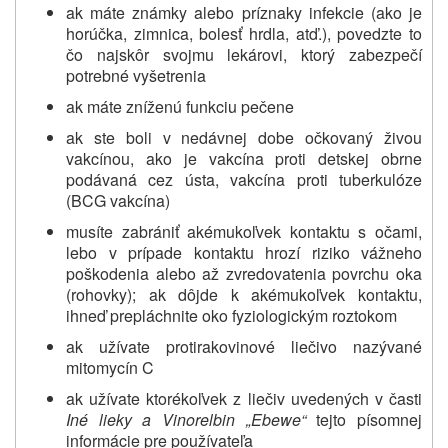
ak máte známky alebo príznaky infekcie (ako je
horúčka, zimnica, bolesť hrdla, atď.), povedzte to
čo najskôr svojmu lekárovi, ktorý zabezpečí
potrebné vyšetrenia
ak máte zníženú funkciu pečene
ak ste boli v nedávnej dobe očkovaný živou
vakcínou, ako je vakcína proti detskej obrne
podávaná cez ústa, vakcína proti tuberkulóze
(BCG vakcína)
musíte zabrániť akémukoľvek kontaktu s očami,
lebo v prípade kontaktu hrozí riziko vážneho
poškodenia alebo až zvredovatenia povrchu oka
(rohovky); ak dôjde k akémukoľvek kontaktu,
ihneď prepláchnite oko fyziologickým roztokom
ak užívate protirakovinové liečivo nazývané
mitomycín C
ak užívate ktorékoľvek z liečiv uvedených v časti
Iné lieky a Vinorelbin
„Ebewe“
tejto písomnej
informácie pre používateľa