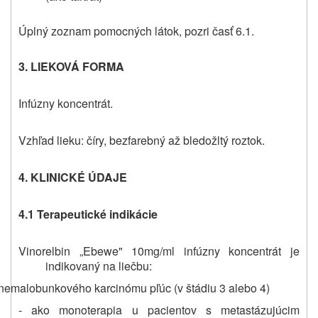
Úplný zoznam pomocných látok, pozri časť 6.1.
3. LIEKOVÁ FORMA
Infúzny koncentrát.
Vzhľad lieku: číry, bezfarebný až bledožltý roztok.
4. KLINICKÉ ÚDAJE
4.1 Terapeutické indikácie
Vinorelbin „Ebewe" 10mg/ml infúzny koncentrát je
indikovaný na liečbu:
 nemalobunkového karcinómu pľúc (v štádiu 3 alebo 4)
- ako monoterapia u pacientov s metastázujúcim