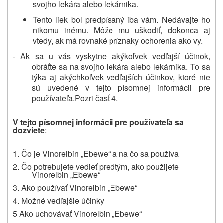
svojho lekára alebo lekárnika.
Tento liek bol predpísaný iba vám. Nedávajte ho
nikomu inému. Môže mu uškodiť, dokonca aj
vtedy, ak má rovnaké príznaky ochorenia ako vy.
- Ak sa u vás vyskytne akýkoľvek vedľajší účinok,
obráťte sa na svojho lekára alebo lekárnika. To sa
týka aj akýchkoľvek vedľajších účinkov, ktoré nie
sú uvedené v tejto písomnej informácii pre
používateľa.Pozri časť 4.
V tejto písomnej informácii pre používateľa sa
dozviete
:
1. Čo je Vinorelbin „Ebewe“ a na čo sa používa
2. Čo potrebujete vedieť predtým, ako použijete
Vinorelbin „Ebewe“
3. Ako používať Vinorelbin „Ebewe“
4. Možné vedľajšie účinky
5 Ako uchovávať Vinorelbin „Ebewe“