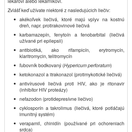
lekárovi alebo lekárnikovi.
Zvlášť keď užívate niektoré z nasledujúcich liečiv:
akékoľvek liečivá, ktoré majú vplyv na kostnú
dreň, napr. protirakovinové liečivá
karbamazepín, fenytoín a fenobarbital (liečivá
užívané pri epilepsii)
antibiotiká, ako rifampicín, erytromycín,
klaritromycin, telitromycín
ľubovník bodkovaný (
Hypericum perforatum
)
ketokonazol a itrakonazol (protimykotické liečivá)
antivírusové liečivá proti HIV, ako je ritonavir
(inhibítor HIV proteázy)
nefazodon (protidepresívne liečivo)
cyklosporín a takrolimus (liečivá, ktoré potláčajú
imunitný systém)
verapamil, chinidín (používané pri ochoreniach
srdca)