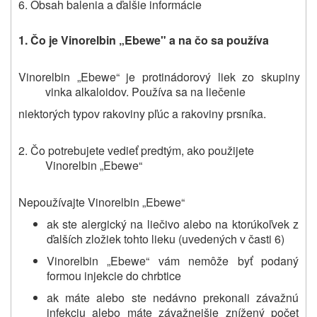
6. Obsah balenia a ďalšie informácie
1. Čo je V
inorelbin „Ebewe"
a na čo sa používa
Vinorelbin „Ebewe“ je protinádorový liek zo skupiny
vinka alkaloidov. Používa sa na liečenie
niektorých typov rakoviny pľúc a rakoviny prsníka.
2. Čo potrebujete vedieť predtým, ako použijete
Vinorelbin „Ebewe“
Nepoužívajte Vinorelbin „Ebewe“
ak ste alergický na liečivo alebo na ktorúkoľvek z
ďalších zložiek tohto lieku (uvedených v časti 6)
Vinorelbin „Ebewe“ vám nemôže byť podaný
formou injekcie do chrbtice
ak máte alebo ste nedávno prekonali závažnú
infekciu alebo máte závažnejšie znížený počet