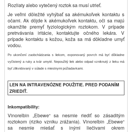
Rozliaty alebo vytečený roztok sa musí utrieť.
Je veľmi dôležité vyhýbať sa akémukoľvek kontaktu s
očami. Ak dôjde k akémukoľvek kontaktu, oči sa majú
okamžite premyť fyziologickým roztokom. V prípade
pretrvávania iritácie, kontaktujte očného lekára. V
prípade kontaktu s kožou, koža sa má dôkladne umyť
vodou.
Po ukončení zaobchádzania s liekom, exponovaný povrch má byť dôkladne
vyčistený a ruky a tvár umyté. Nepoužitý liek alebo odpad vzniknutý z lieku má
byť zlikvidovaný v súlade s miestnymi požiadavkami.
LEN NA INTRAVENÓZNE POUŽITIE. PRED PODANÍM
ZRIEDIŤ.
Inkompatibility:
Vinorelbin „Ebewe“ sa
nesmie riediť so zásaditým
roztokom (riziko vzniku zrážania).
Vinorelbin „Ebewe“
sa nesmie miešať s inými liečivami okrem