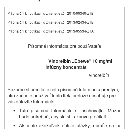
Príloha č.1 k notifikácii o zmene, ev.č.: 2010/00340-Z1B
Príloha č.1 k notifikácii o zmene, ev.č.: 2013/02434-Z1B
Príloha č.1 k notifikácii o zmene, ev.č.: 2013/05534-Z1A
Písomná informácia pre používateľa
Vinorelbin „Ebewe“ 10 mg/ml
infúzny koncentrát
vinorelbín
Pozorne si prečítajte celú písomnú informáciu predtým,
ako začnete používať tento liek, pretože obsahuje pre
vás dôležité informácie.
Túto písomnú informáciu si uschovajte. Možno
bude potrebné, aby ste si ju znovu prečítali.
Ak máte akékoľvek ďalšie otázky, obráťte sa na