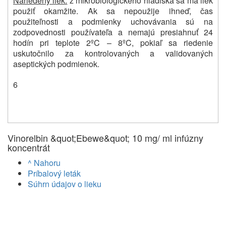
Nariedený liek:
z mikrobiologického hľadiska sa má liek
použiť okamžite. Ak sa nepoužije ihneď, čas
použiteľnosti a podmienky uchovávania sú na
zodpovednosti používateľa a nemajú presiahnuť 24
hodín pri teplote 2ºC – 8ºC, pokiaľ sa riedenie
uskutočnilo za kontrolovaných a validovaných
aseptických podmienok.
6
Vinorelbin &quot;Ebewe&quot; 10 mg/ ml infúzny
koncentrát
^ Nahoru
Príbalový leták
Súhrn údajov o lieku