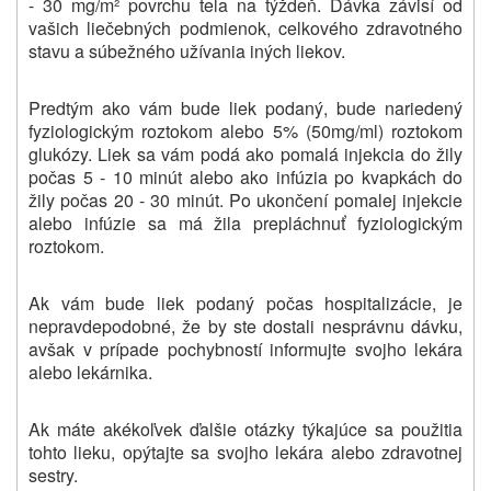
‑ 30 mg/m² povrchu tela na týždeň. Dávka závisí od
vašich liečebných podmienok, celkového zdravotného
stavu a súbežného užívania iných liekov.
Predtým ako vám bude liek podaný, bude nariedený
fyziologickým roztokom alebo 5% (50mg/ml) roztokom
glukózy. Liek sa vám podá ako pomalá injekcia do žily
počas 5 ‑ 10 minút alebo ako infúzia po kvapkách do
žily počas 20 ‑ 30 minút. Po ukončení pomalej injekcie
alebo infúzie sa má žila prepláchnuť fyziologickým
roztokom.
Ak vám bude liek podaný počas hospitalizácie, je
nepravdepodobné, že by ste dostali nesprávnu dávku,
avšak v prípade pochybností informujte svojho lekára
alebo lekárnika.
Ak máte akékoľvek ďalšie otázky týkajúce sa použitia
tohto lieku, opýtajte sa svojho lekára alebo zdravotnej
sestry.