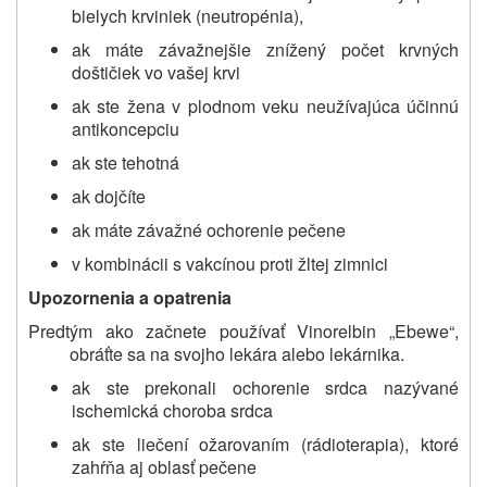
bielych krviniek (neutropénia),
ak máte závažnejšie znížený počet krvných
doštičiek vo vašej krvi
ak ste žena v plodnom veku neužívajúca účinnú
antikoncepciu
ak ste tehotná
ak dojčíte
ak máte závažné ochorenie pečene
v kombinácii s vakcínou proti žltej zimnici
Upozornenia a opatrenia
Predtým ako začnete používať Vinorelbin „Ebewe“,
obráťte sa na svojho lekára alebo lekárnika.
ak ste prekonali ochorenie srdca nazývané
ischemická choroba srdca
ak ste liečení ožarovaním (rádioterapia), ktoré
zahŕňa aj oblasť pečene