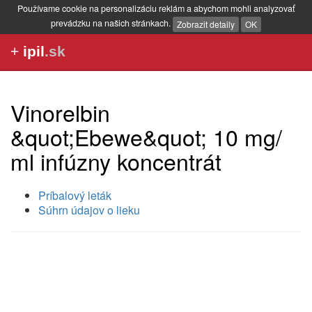
Používame cookie na personalizáciu reklám a abychom mohli analyzovať
prevádzku na našich stránkach.
Zobrazit detaily
OK
+
ipil
.sk
Vinorelbin
&quot;Ebewe&quot; 10 mg/
ml infúzny koncentrát
Príbalový leták
Súhrn údajov o lieku