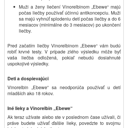
Muži a ženy liečení Vinorelbinom „Ebewe“ majú
počas liečby používať účinnú antikoncepciu. Muži
sa majú vyhnúť splodeniu detí počas liečby a do 6
mesiacov (minimálne do 3 mesiacov) po ukončení
liečby.
Pred začatím liečby Vinorelbinom „Ebewe“ vám budú
robiť krvné testy. V prípade zlého výsledku môže byť
vaša liečba odložená, pokiaľ nebudú dosiahnuté
uspokojivé výsledky.
Deti a dospievajúci
Vinorelbin „Ebewe” sa neodporúča používať u detí
mladších ako 18 rokov.
Iné lieky a
Vinorelbin
„Ebewe“
Ak teraz užívate alebo ste v poslednom čase užívali, či
práve budete užívať ďalšie lieky, povedzte to svojmu