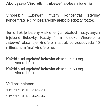
Ako vyzerá Vinorelbin „Ebewe“
a obsah balenia
Vinorelbin „Ebewe“ infúzny koncentrát (sterilný
koncentrát) je číry, bezfarebný alebo bledožltý roztok.
Tento liek je balený v sklenených obaloch nazývaných
injekčné liekovky. Každý 1 ml roztoku Vinorelbinu
„Ebewe“ obsahuje vinorelbín tartrát, čo zodpovedá 10
miligramom (mg) vinorelbínu.
Každá 1 ml injekčná liekovka obsahuje 10 mg
vinorelbínu.
Každá 5 ml injekčná liekovka obsahuje 50 mg
vinorelbínu.
Veľkosti balenia:
1 ml :1,5, a 10 liekoviek
5 ml: 1,5, a 10 liekoviek