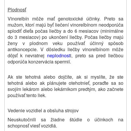
Plodnosť
Vinorelbín môže mať genotoxické účinky. Preto sa
mužom, ktorí majú byť liečení vinorelbínom neodporúča
splodiť dieťa počas liečby a do 6 mesiacov (minimálne
do 3 mesiacov) po ukončení liečby. Počas liečby majú
ženy v plodnom veku používať účinný spôsob
antikoncepcie. V dôsledku liečby vinorelbínom môže
dôjsť k nevratnej
neplodnost
i, preto sa pred liečbou
odporúča konzervácia spermií.
Ak ste tehotná alebo dojčíte, ak si myslíte, že ste
tehotná alebo ak plánujete otehotnieť, poraďte sa so
svojím lekárom alebo lekárnikom predtým, ako začnete
používať tento liek.
Vedenie vozidiel a obsluha strojov
Neuskutočnili sa žiadne štúdie o účinkoch na
schopnosť viesť vozidlá.