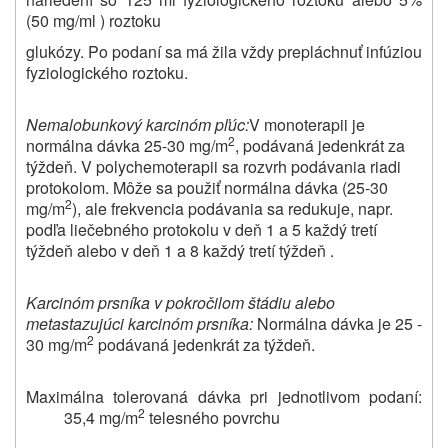
(50 mg/ml ) roztoku
glukózy. Po podaní sa má žila vždy prepláchnuť infúziou
fyziologického roztoku.
Nemalobunkový
karcinóm
pľúc:
V monoterapii je
2
normálna dávka 25-30 mg/m
, podávaná jedenkrát za
týždeň.
V polychemoterapii sa rozvrh podávania riadi
protokolom. Môže sa použiť normálna dávka (25-30
2
mg/m
), ale frekvencia podávania sa redukuje, napr.
podľa liečebného protokolu v deň 1 a 5 každý tretí
týždeň alebo v deň 1 a 8 každý tretí týždeň .
Karcinóm prsníka v pokročilom štádiu alebo
metastazujúci karcinóm prsníka:
Normálna dávka je 25 -
2
30 mg/m
podávaná
jedenkrát za týždeň.
Maximálna tolerovaná dávka pri jednotlivom podaní:
2
35,4 mg/m
telesného povrchu