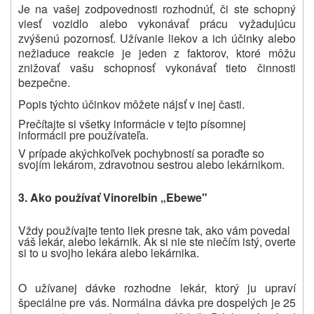
Je na vašej zodpovednosti rozhodnúť, či ste schopný
viesť vozidlo alebo vykonávať prácu vyžadujúcu
zvýšenú pozornosť. Užívanie liekov a ich účinky alebo
nežiaduce reakcie je jeden z faktorov, ktoré môžu
znižovať vašu schopnosť vykonávať tieto činnosti
bezpečne.
Popis týchto účinkov môžete nájsť v inej časti.
Prečítajte si všetky informácie v tejto písomnej
informácii pre používateľa.
V prípade akýchkoľvek pochybností sa poraďte so
svojím lekárom, zdravotnou sestrou alebo lekárnikom.
3. Ako používať
Vinorelbin „Ebewe"
Vždy používajte tento liek presne tak, ako vám povedal
váš lekár, alebo lekárnik. Ak si nie ste niečím istý, overte
si to u svojho lekára alebo lekárnika.
O užívanej dávke rozhodne lekár, ktorý ju upraví
špeciálne pre vás. Normálna dávka pre dospelých je 25