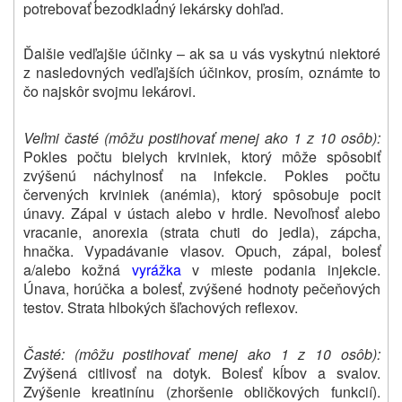
potrebovať bezodkladný lekársky dohľad
.
Ďalšie vedľajšie účinky – ak sa u vás vyskytnú niektoré
z nasledovných vedľajších účinkov, prosím, oznámte to
čo najskôr svojmu lekárovi.
Veľmi časté (môžu postihovať menej ako 1 z 10 osôb):
Pokles počtu bielych krviniek, ktorý môže spôsobiť
zvýšenú náchylnosť na infekcie. Pokles počtu
červených krviniek (anémia), ktorý spôsobuje pocit
únavy. Zápal v ústach alebo v hrdle. Nevoľnosť alebo
vracanie, anorexia (strata chuti do jedla), zápcha,
hnačka. Vypadávanie vlasov. Opuch, zápal, bolesť
a/alebo kožná
vyrážka
v mieste podania injekcie.
Únava, horúčka a bolesť, zvýšené hodnoty pečeňových
testov. Strata hlbokých šľachových reflexov.
Časté:
(môžu postihovať menej ako 1 z 10 osôb):
Zvýšená citlivosť na dotyk. Bolesť kĺbov a svalov.
Zvýšenie kreatinínu (zhoršenie obličkových funkcií).