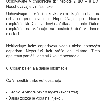
Uchovávajte v chladničke (pri teplote 2
C – 8
C).


Neuchovávajte v mrazničke.
Uchovávajte injekčnú liekovku vo vonkajšom obale na
ochranu pred svetlom. Nepoužívajte po dátume
exspirácie, ktorý je uvedený na štítku a na obale. Dátum
exspirácie sa vzťahuje na posledný deň v danom
mesiaci.
Nelikvidujte lieky odpadovou vodou alebo domovým
odpadom. Nepoužitý liek vráťte do lekárne. Tieto
opatrenia pomôžu chrániť životné prostredie.
6. Obsah balenia a ďalšie informácie
Čo Vinorelbin „Ebewe“ obsahuje
- Liečivo je vinorelbín 10 mg/ml (ako tartrát).
- Ďalšia zložka je voda na injekciu.