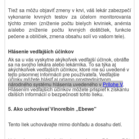
Tiež sa môžu objaviť zmeny v krvi, váš lekár zabezpečí
vykonanie krvných testov za účelom monitorovania
týchto zmien (zníženie počtu bielych krviniek, anémia
a/alebo zníženie počtu krvných doštičiek, funkcie
pečene a obličiek, zmena obsahu solí vo vašom tele).
Hlásenie vedľajších účinkov
Ak sa u vás vyskytne akýkoľvek vedľajší účinok, obráťte
sa na svojho lekára alebo lekárnika. To sa týka aj
akýchkoľvek vedľajších účinkov, ktoré nie sú uvedené v
tejto písomnej informácii pre používateľa. Vedľajšie
účinky môžete hlásiť aj priamo prostredníctvom
národného systému hlásenia uvedeného v
Prílohe V
.
Hlásením vedľajších účinkov môžete prispieť k získaniu
ďalších informácií o bezpečnosti tohto lieku
.
5. Ako uchovávať
Vinorelbin „Ebewe"
Tento liek uchovávajte mimo dohľadu a dosahu detí.