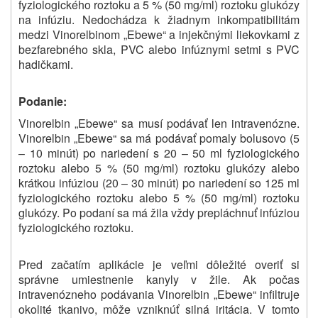
fyziologického roztoku a 5 % (50 mg/ml) roztoku glukózy
na infúziu. Nedochádza k žiadnym inkompatibilitám
medzi Vinorelbinom „Ebewe“ a injekčnými liekovkami z
bezfarebného skla, PVC alebo infúznymi setmi s PVC
hadičkami.
Podanie:
Vinorelbin „Ebewe“ sa musí podávať len intravenózne.
Vinorelbin „Ebewe“ sa má podávať pomaly bolusovo (5
– 10 minút) po nariedení s 20 – 50 ml fyziologického
roztoku alebo 5 % (50 mg/ml) roztoku glukózy alebo
krátkou infúziou (20 – 30 minút) po nariedení so 125 ml
fyziologického roztoku alebo 5 % (50 mg/ml) roztoku
glukózy. Po podaní sa má žila vždy prepláchnuť infúziou
fyziologického roztoku.
Pred začatím aplikácie je veľmi dôležité overiť si
správne umiestnenie kanyly v žile. Ak počas
intravenózneho podávania Vinorelbin „Ebewe“ infiltruje
okolité tkanivo, môže vzniknúť silná iritácia. V tomto