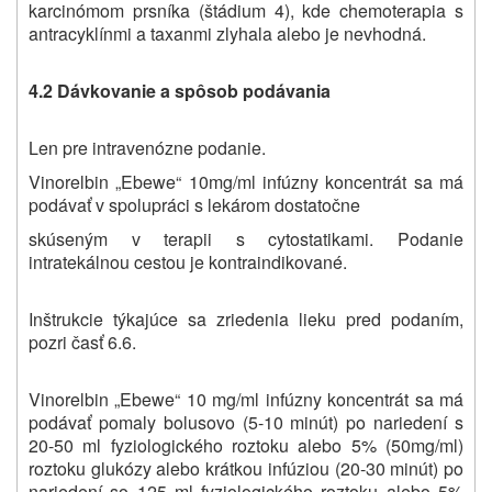
karcinómom prsníka (štádium 4), kde chemoterapia s
antracyklínmi a taxanmi zlyhala alebo je nevhodná.
4.2 Dávkovanie a spôsob podávania
Len pre intravenózne podanie.
Vinorelbin „Ebewe“ 10mg/ml infúzny koncentrát sa má
podávať v spolupráci s lekárom dostatočne
skúseným v terapii s cytostatikami. Podanie
intratekálnou cestou je kontraindikované.
Inštrukcie týkajúce sa zriedenia lieku pred podaním,
pozri časť 6.6.
Vinorelbin „Ebewe“ 10 mg/ml infúzny koncentrát sa má
podávať pomaly bolusovo (5-10 minút) po nariedení s
20-50 ml fyziologického roztoku alebo 5% (50mg/ml)
roztoku glukózy alebo krátkou infúziou (20-30 minút) po
nariedení so 125 ml fyziologického roztoku alebo 5%