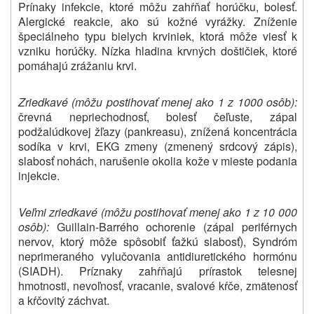
Prínaky infekcie, ktoré môžu zahŕňať horúčku, bolesť.
Alergické reakcie, ako sú kožné vyrážky. Zníženie
špeciálneho typu bielych krviniek, ktorá môže viesť k
vzniku horúčky. Nízka hladina krvných doštičiek, ktoré
pomáhajú zrážaniu krvi.
Zriedkavé (môžu postihovať menej ako 1 z 1000 osôb):
črevná nepriechodnosť, bolesť čeľuste, zápal
podžalúdkovej žľazy (pankreasu), znížená koncentrácia
sodíka v krvi, EKG zmeny (zmenený srdcový zápis),
slabosť nohách, narušenie okolia kože v mieste podania
injekcie.
Veľmi zriedkavé (môžu postihovať menej ako 1 z 10 000
osôb):
Guillain-Barrého ochorenie (zápal periférnych
nervov, ktorý môže spôsobiť ťažkú slabosť), Syndróm
neprimeraného vylučovania antidiuretického hormónu
(SIADH). Príznaky zahŕňajú prírastok telesnej
hmotnosti, nevoľnosť, vracanie, svalové kŕče, zmätenosť
a kŕčovitý záchvat.