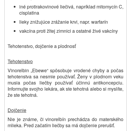
iné protirakovinové liečivá, napríklad mitomycín C,
cisplatina
lieky znižujúce zrážanie krvi, napr. warfarín
vakcína proti žltej zimnici a ostatné živé vakcíny
Tehotenstvo, dojčenie a plodnosť
Tehotenstvo
Vinorelbin „Ebewe“ spôsobuje vrodené chyby a počas
tehotenstva sa nesmie používať. Ženy v plodnom veku
musia počas liečby používať účinnú antikoncepciu.
Informujte svojho lekára, ak ste tehotná alebo si myslíte,
že ste tehotná.
Dojčenie
Nie je známe, či vinorelbín prechádza do materského
mlieka. Pred začatím liečby sa má dojčenie prerušiť.