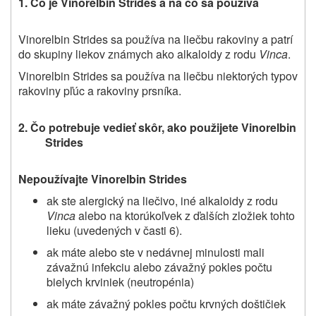
1. Čo je Vinorelbin Strides a na čo sa používa
Vinorelbin Strides sa používa na liečbu rakoviny a patrí
do skupiny liekov známych ako alkaloidy z rodu
Vinca
.
Vinorelbin Strides sa používa na liečbu niektorých typov
rakoviny pľúc a rakoviny prsníka.
2. Čo potrebuje vedieť skôr, ako použijete Vinorelbin
Strides
Nepoužívajte Vinorelbin Strides
ak ste alergický na liečivo, iné alkaloidy z rodu
Vinca
alebo na ktorúkoľvek z ďalších zložiek tohto
lieku (uvedených v časti 6).
ak máte alebo ste v nedávnej minulosti mali
závažnú infekciu alebo závažný pokles počtu
bielych krviniek (neutropénia)
ak máte závažný pokles počtu krvných doštičiek