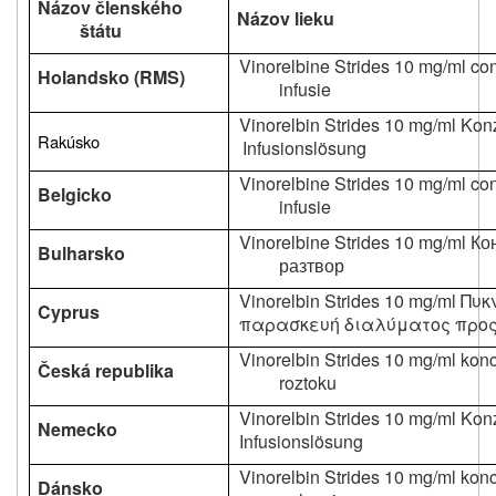
Názov členského
Názov lieku
štátu
Vinorelbine Strides 10 mg/ml co
Holandsko (RMS)
infusie
Vinorelbin Strides 10 mg/ml Konz
Rakúsko
Infusionslösung
Vinorelbine Strides 10 mg/ml co
Belgicko
infusie
Vinorelbine Strides 10 mg/ml 
Bulharsko
разтвор
Vinorelbin Strides 10 mg/ml Π
Cyprus
παρασκευή διαλύματος προς
Vinorelbin Strides 10 mg/ml konc
Česká republika
roztoku
Vinorelbin Strides 10 mg/ml Konz
Nemecko
Infusionslösung
Vinorelbin Strides 10 mg/ml konce
Dánsko