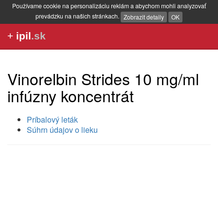
Používame cookie na personalizáciu reklám a abychom mohli analyzovať
prevádzku na našich stránkach.
Zobrazit detaily
OK
+
ipil
.sk
Vinorelbin Strides 10 mg/ml
infúzny koncentrát
Príbalový leták
Súhrn údajov o lieku