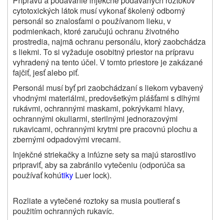
Prípravu a podávanie injekčne podávaných roztokov
cytotoxických látok musí vykonať školený odborný
personál so znalosťami o používanom lieku, v
podmienkach, ktoré zaručujú ochranu životného
prostredia, najmä ochranu personálu, ktorý zaobchádza
s liekmi. To si vyžaduje osobitný priestor na prípravu
vyhradený na tento účel. V tomto priestore je zakázané
fajčiť, jesť alebo piť.
Personál musí byť pri zaobchádzaní s liekom vybavený
vhodnými materiálmi, predovšetkým plášťami s dlhými
rukávmi, ochrannými maskami, pokrývkami hlavy,
ochrannými okuliarmi, sterilnými jednorazovými
rukavicami, ochrannými krytmi pre pracovnú plochu a
zbernými odpadovými vrecami.
Injekčné striekačky a infúzne sety sa majú starostlivo
pripraviť, aby sa zabránilo vytečeniu (odporúča sa
používať kohú
tiky
Luer lock).
Rozliate a vytečené roztoky sa musia poutierať s
použitím ochranných rukavíc.