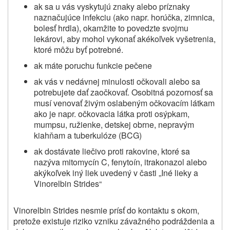
ak sa u vás vyskytujú znaky alebo príznaky
naznačujúce infekciu (ako napr. horúčka, zimnica,
bolesť hrdla), okamžite to povedzte svojmu
lekárovi, aby mohol vykonať akékoľvek vyšetrenia,
ktoré môžu byť potrebné.
ak máte poruchu funkcie pečene
ak vás v nedávnej minulosti očkovali alebo sa
potrebujete dať zaočkovať. Osobitná pozornosť sa
musí venovať živým oslabeným očkovacím látkam
ako je napr. očkovacia látka proti osýpkam,
mumpsu, ružienke, detskej obrne, nepravým
kiahňam a tuberkulóze (BCG)
ak dostávate liečivo proti rakovine, ktoré sa
nazýva mitomycín C, fenytoín, itrakonazol alebo
akýkoľvek iný liek uvedený v časti „Iné lieky a
Vinorelbin Strides“
Vinorelbin Strides nesmie prísť do kontaktu s okom,
pretože existuje riziko vzniku závažného podráždenia a