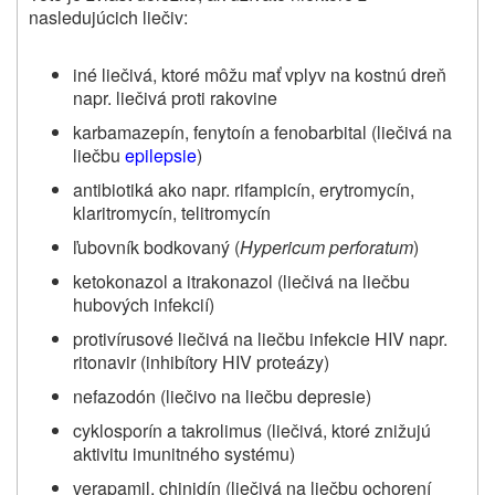
nasledujúcich liečiv:
iné liečivá, ktoré môžu mať vplyv na kostnú dreň
napr. liečivá proti rakovine
karbamazepín, fenytoín a fenobarbital (liečivá na
liečbu
epilepsie
)
antibiotiká ako napr. rifampicín, erytromycín,
klaritromycín, telitromycín
ľubovník bodkovaný (
Hypericum perforatum
)
ketokonazol a itrakonazol (liečivá na liečbu
hubových infekcií)
protivírusové liečivá na liečbu infekcie HIV napr.
ritonavir (inhibítory HIV proteázy)
nefazodón (liečivo na liečbu depresie)
cyklosporín a takrolimus (liečivá, ktoré znižujú
aktivitu imunitného systému)
verapamil, chinidín (liečivá na liečbu ochorení