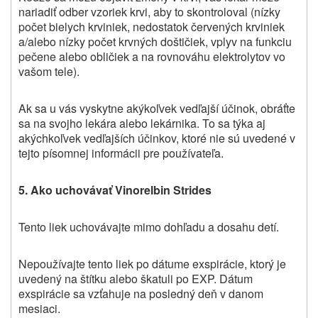
nariadiť odber vzoriek krvi, aby to skontroloval (nízky
počet bielych krviniek, nedostatok červených krviniek
a/alebo nízky počet krvných doštičiek, vplyv na funkciu
pečene alebo obličiek a na rovnováhu elektrolytov vo
vašom tele).
Ak sa u vás vyskytne akýkoľvek vedľajší účinok, obráťte
sa na svojho lekára alebo lekárnika. To sa týka aj
akýchkoľvek vedľajších účinkov, ktoré nie sú uvedené v
tejto písomnej informácii pre používateľa.
5. Ako uchovávať Vinorelbin Strides
Tento liek uchovávajte mimo dohľadu a dosahu detí.
Nepoužívajte tento liek po dátume exspirácie, ktorý je
uvedený na štítku alebo škatuli po EXP. Dátum
exspirácie sa vzťahuje na posledný deň v danom
mesiaci.