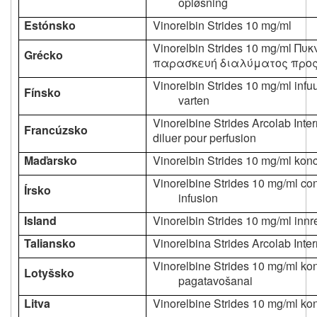
opløsning
Estónsko
Vinorelbin Strides 10 mg/ml
Vinorelbin Strides 10 mg/ml Π
Grécko
παρασκευή διαλύματος προς
Vinorelbin Strides 10 mg/ml infuu
Fínsko
varten
Vinorelbine Strides Arcolab Inte
Francúzsko
diluer pour perfusion
Maďarsko
Vinorelbin Strides 10 mg/ml kon
Vinorelbine Strides 10 mg/ml conc
Írsko
infusion
Island
Vinorelbin Strides 10 mg/ml innr
Taliansko
Vinorelbina Strides Arcolab Inter
Vinorelbine Strides 10 mg/ml kon
Lotyšsko
pagatavošanai
Litva
Vinorelbine Strides 10 mg/ml kon