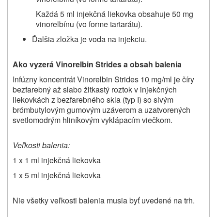
Každá 5 ml injekčná liekovka obsahuje 50 mg
vinorelbínu (vo forme tartarátu).
Ďalšia zložka je voda na injekciu.
Ako vyzerá Vinorelbin Strides a obsah balenia
Infúzny koncentrát Vinorelbin Strides 10 mg/ml je číry
bezfarebný až slabo žltkastý roztok v injekčných
liekovkách z bezfarebného skla (typ I) so sivým
brómbutylovým gumovým uzáverom a uzatvorených
svetlomodrým hliníkovým vyklápacím viečkom.
Veľkosti balenia:
1 x 1 ml injekčná liekovka
1 x 5 ml injekčná liekovka
Nie všetky veľkosti balenia musia byť uvedené na trh.