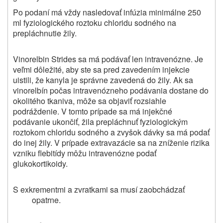
Po podaní má vždy nasledovať infúzia minimálne 250
ml fyziologického roztoku chloridu sodného na
prepláchnutie žily.
Vinorelbin Strides sa má podávať len intravenózne. Je
veľmi dôležité, aby ste sa pred zavedením injekcie
uistili, že kanyla je správne zavedená do žily. Ak sa
vinorelbín počas intravenózneho podávania dostane do
okolitého tkaniva, môže sa objaviť rozsiahle
podráždenie. V tomto prípade sa má injekčné
podávanie ukončiť, žila prepláchnuť fyziologickým
roztokom chloridu sodného a zvyšok dávky sa má podať
do inej žily. V prípade extravazácie sa na zníženie rizika
vzniku flebitídy môžu intravenózne podať
glukokortikoidy.
S exkrementmi a zvratkami sa musí zaobchádzať
opatrne.