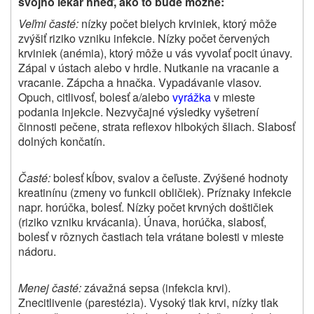
svojho lekár hneď, ako to bude možné:
Veľmi časté:
nízky počet bielych krviniek, ktorý môže
zvýšiť riziko vzniku infekcie. Nízky počet červených
krviniek (anémia), ktorý môže u vás vyvolať pocit únavy.
Zápal v ústach alebo v hrdle. Nutkanie na vracanie a
vracanie. Zápcha a hnačka. Vypadávanie vlasov.
Opuch, citlivosť, bolesť a/alebo
vyrážka
v mieste
podania injekcie. Nezvyčajné výsledky vyšetrení
činnosti pečene, strata reflexov hlbokých šliach. Slabosť
dolných končatín.
Časté:
bolesť kĺbov, svalov a čeľuste. Zvýšené hodnoty
kreatinínu (zmeny vo funkcii obličiek). Príznaky infekcie
napr. horúčka, bolesť. Nízky počet krvných doštičiek
(riziko vzniku krvácania). Únava, horúčka, slabosť,
bolesť v rôznych častiach tela vrátane bolesti v mieste
nádoru.
Menej časté:
závažná sepsa (infekcia krvi).
Znecitlivenie (parestézia). Vysoký tlak krvi, nízky tlak