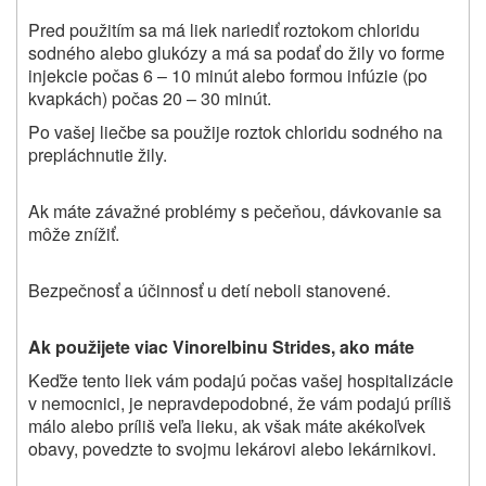
Pred použitím sa má liek nariediť roztokom chloridu
sodného alebo glukózy a má sa podať do žily vo forme
injekcie počas 6 – 10 minút alebo formou infúzie (po
kvapkách) počas 20 – 30 minút.
Po vašej liečbe sa použije roztok chloridu sodného na
prepláchnutie žily.
Ak máte závažné problémy s pečeňou, dávkovanie sa
môže znížiť.
Bezpečnosť a účinnosť u detí neboli stanovené.
Ak použijete viac Vinorelbinu Strides, ako máte
Keďže tento liek vám podajú počas vašej hospitalizácie
v nemocnici, je nepravdepodobné, že vám podajú príliš
málo alebo príliš veľa lieku, ak však máte akékoľvek
obavy, povedzte to svojmu lekárovi alebo lekárnikovi.