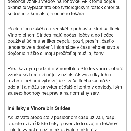
dokonca vzniku vredov na rohovke. Ak k tomu dôjde,
okamžite vypláchnite oko fyziologickým roztok chloridu
sodného a kontaktujte očného lekára.
Pacienti mužského a ženského pohlavia, ktorí sa liečia
Vinorelbinom Strides majú počas liečby a po liečbe
používať účinnú antikoncepciu; pozri, prosím, časť o
tehotenstve a dojčení. Informácie v časti tehotenstvo a
dojčenie nižšie si majú prečítať aj muži aj ženy.
Pred každým podaním Vinorelbinu Strides vám odoberú
vzorku krvi na rozbor jej zložiek. Ak výsledky tohto
rozboru nebudú vyhovujúce, vaša liečba sa môže
oddialiť a môžu sa vykonať ďalšie kontroly dovtedy, kým
sa tieto hodnoty neupravia na normálny stav.
Iné lieky a Vinorelbin Strides
Ak užívate alebo ste v poslednom čase užívali, resp.
budete užívaťďalšie lieky, povedzte to svojmu lekárovi.
Toto je zvlášť dôležité, ak užívate niektoré z