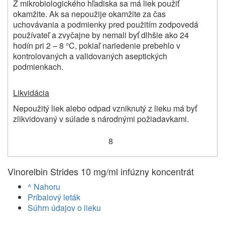
Z mikrobiologického hľadiska sa má liek použiť
okamžite. Ak sa nepoužije okamžite za čas
uchovávania a podmienky pred použitím zodpovedá
používateľ a zvyčajne by nemali byť dlhšie ako 24
hodín pri 2 – 8 °C, pokiaľ nariedenie prebehlo v
kontrolovaných a validovaných aseptických
podmienkach.
Likvidácia
Nepoužitý liek alebo odpad vzniknutý z lieku má byť
zlikvidovaný v súlade s národnými požiadavkami.
8
Vinorelbin Strides 10 mg/ml infúzny koncentrát
^ Nahoru
Príbalový leták
Súhrn údajov o lieku