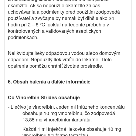
okamžite. Ak sa nepoužije okamžite za čas
uchovávania a podmienky pred použitím zodpovedá
používateľ a zvyčajne by nemali byť dlhšie ako 24
hodín pri 2 – 8 °C, pokiaľ nariedenie prebehlo v
kontrolovaných a validovaných aseptických
podmienkach.
Nelikvidujte lieky odpadovou vodou alebo domovým
odpadom. Nepoužitý liek vráťte do lekárne. Tieto
opatrenia pomôžu chrániť životné prostredie.
6. Obsah balenia a ďalšie informácie
Čo Vinorelbin Strides obsahuje
- Liečivo je vinorelbín. Jeden ml infúzneho koncentrátu
obsahuje 10 mg vinorelbínu, čo zodpovedá
13,85 mg vinorelbíniumtartarátu.
Každá 1 ml injekčná liekovka obsahuje 10 mg
vinorelbínu (vo forme tartarátu).