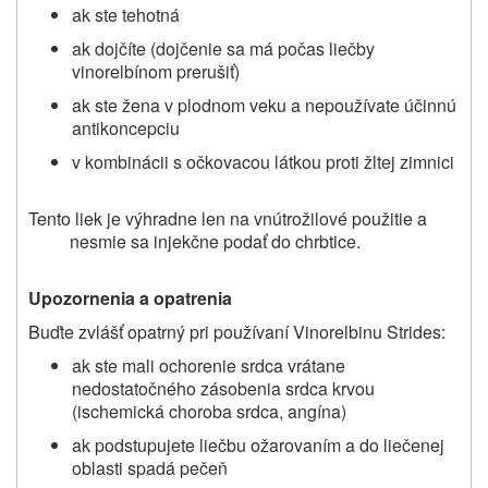
ak ste tehotná
ak dojčíte (dojčenie sa má počas liečby
vinorelbínom prerušiť)
ak ste žena v plodnom veku a nepoužívate účinnú
antikoncepciu
v kombinácii s očkovacou látkou proti žltej zimnici
Tento liek je výhradne len na vnútrožilové použitie a
nesmie sa injekčne podať do chrbtice.
Upozornenia a opatrenia
Buďte zvlášť opatrný pri používaní Vinorelbinu Strides:
ak ste mali ochorenie srdca vrátane
nedostatočného zásobenia srdca krvou
(ischemická choroba srdca, angína)
ak podstupujete liečbu ožarovaním a do liečenej
oblasti spadá pečeň