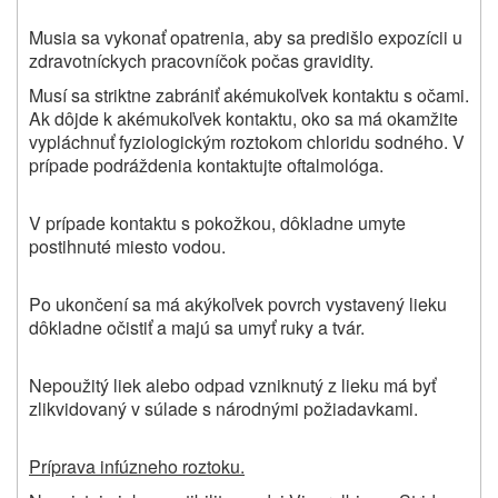
Musia sa vykonať opatrenia, aby sa predišlo expozícii u
zdravotníckych pracovníčok počas gravidity.
Musí sa striktne zabrániť akémukoľvek kontaktu s očami.
Ak dôjde k akémukoľvek kontaktu, oko sa má okamžite
vypláchnuť fyziologickým roztokom chloridu sodného. V
prípade podráždenia kontaktujte oftalmológa.
V prípade kontaktu s pokožkou, dôkladne umyte
postihnuté miesto vodou.
Po ukončení sa má akýkoľvek povrch vystavený lieku
dôkladne očistiť a majú sa umyť ruky a tvár.
Nepoužitý liek alebo odpad vzniknutý z lieku má byť
zlikvidovaný v súlade s národnými požiadavkami.
Príprava infúzneho roztoku.