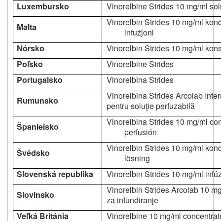
Luxembursko
Vinorelbine Strides 10 mg/ml solu
Vinorelbin Strides 10 mg/ml konċ
Malta
infużjoni
Nórsko
Vinorelbin Strides 10 mg/ml kons
Poľsko
Vinorelbine Strides
Portugalsko
Vinorelbina Strides
Vinorelbina Strides Arcolab Inte
Rumunsko
pentru soluţie perfuzabilă
Vinorelbina Strides 10 mg/ml co
Španielsko
perfusión
Vinorelbin Strides 10 mg/ml konce
Švédsko
lösning
Slovenská republika
Vinorelbin Strides 10 mg/ml infú
Vinorelbin Strides Arcolab 10 mg
Slovinsko
za infundiranje
Veľká Británia
Vinorelbine 10 mg/ml concentrate 