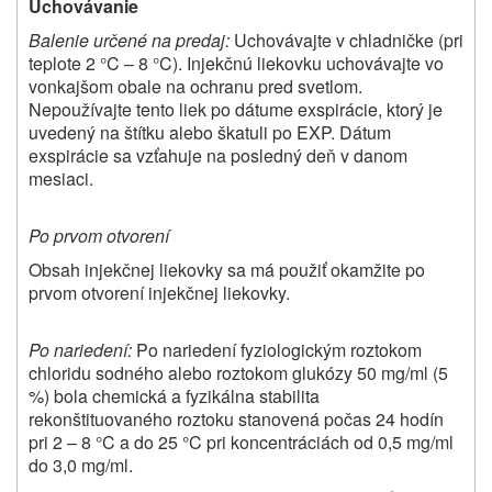
Uchovávanie
Balenie určené na predaj:
Uchovávajte v chladničke (pri
teplote 2 °C – 8 °C). Injekčnú liekovku uchovávajte vo
vonkajšom obale na ochranu pred svetlom.
Nepoužívajte tento liek po dátume exspirácie, ktorý je
uvedený na štítku alebo škatuli po EXP. Dátum
exspirácie sa vzťahuje na posledný deň v danom
mesiaci.
Po prvom otvorení
Obsah injekčnej liekovky sa má použiť okamžite po
prvom otvorení injekčnej liekovky.
Po nariedení:
Po nariedení fyziologickým roztokom
chloridu sodného alebo roztokom glukózy 50 mg/ml (5
%) bola chemická a fyzikálna stabilita
rekonštituovaného roztoku stanovená počas 24 hodín
pri 2 – 8 °C a do 25 °C pri koncentráciách od 0,5 mg/ml
do 3,0 mg/ml.