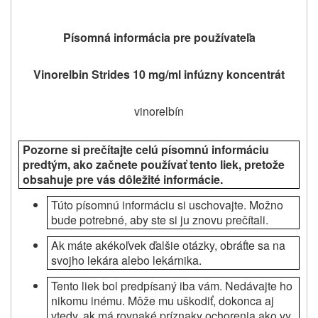
Písomná informácia pre používateľa
Vinorelbin Strides 10 mg/ml infúzny koncentrát
vinorelbín
Pozorne si prečítajte celú písomnú informáciu
predtým, ako začnete používať
tento liek, pretože
obsahuje pre vás dôležité informácie.
Túto písomnú informáciu si uschovajte. Možno
bude potrebné, aby ste si ju znovu prečítali.
Ak máte akékoľvek ďalšie otázky, obráťte sa na
svojho lekára alebo lekárnika.
Tento liek bol predpísaný iba vám. Nedávajte ho
nikomu inému. Môže mu uškodiť, dokonca aj
vtedy, ak má rovnaké príznaky ochorenia ako vy.