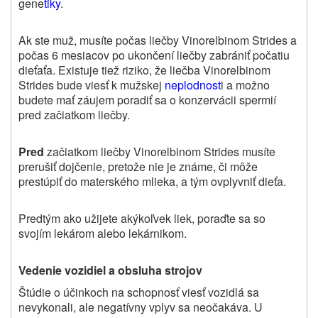
gene
tiky
.
Ak ste muž, musíte počas liečby Vinorelbinom Strides a
počas 6 mesiacov po ukončení liečby zabrániť počatiu
dieťaťa. Existuje tiež riziko, že liečba Vinorelbinom
Strides bude viesť k mužskej
neplodnost
i a možno
budete mať záujem poradiť sa o konzervácii spermií
pred začiatkom liečby.
Pred
začiatkom liečby Vinorelbinom Strides musíte
prerušiť dojčenie, pretože nie je známe, či môže
prestúpiť do materského mlieka, a tým ovplyvniť dieťa.
Predtým ako užijete akýkoľvek liek, poraďte sa so
svojím lekárom alebo lekárnikom.
Vedenie vozidiel a obsluha strojov
Štúdie o účinkoch na schopnosť viesť vozidlá sa
nevykonali, ale negatívny vplyv sa neočakáva. U