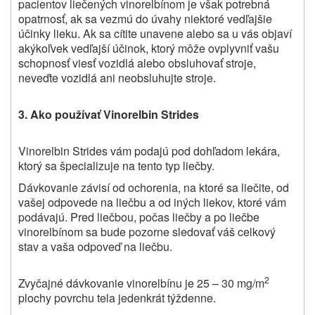
pacientov liečených vinorelbínom je však potrebná
opatrnosť, ak sa vezmú do úvahy niektoré vedľajšie
účinky lieku. Ak sa cítite unavene alebo sa u vás objaví
akýkoľvek vedľajší účinok, ktorý môže ovplyvniť vašu
schopnosť viesť vozidlá alebo obsluhovať stroje,
neveďte vozidlá ani neobsluhujte stroje.
3. Ako používať Vinorelbin Strides
Vinorelbin Strides vám podajú pod dohľadom lekára,
ktorý sa špecializuje na tento typ liečby.
Dávkovanie závisí od ochorenia, na ktoré sa liečite, od
vašej odpovede na liečbu a od iných liekov, ktoré vám
podávajú. Pred liečbou, počas liečby a po liečbe
vinorelbínom sa bude pozorne sledovať váš celkový
stav a vaša odpoveď na liečbu.
2
Zvyčajné dávkovanie vinorelbínu je 25 – 30 mg/m
plochy povrchu tela jedenkrát týždenne.