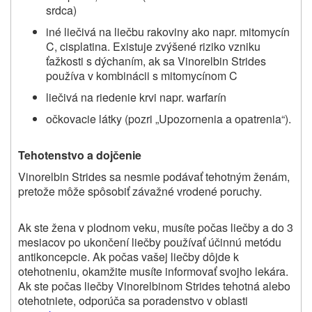
srdca)
iné liečivá na liečbu rakoviny ako napr. mitomycín
C, cisplatina. Existuje zvýšené riziko vzniku
ťažkosti s dýchaním, ak sa Vinorelbin Strides
používa v kombinácii s mitomycínom C
liečivá na riedenie krvi napr. warfarín
očkovacie látky (pozri „Upozornenia a opatrenia“).
Tehotenstvo a dojčenie
Vinorelbin Strides sa nesmie podávať tehotným ženám,
pretože môže spôsobiť závažné vrodené poruchy.
Ak ste žena v plodnom veku, musíte počas liečby a do 3
mesiacov po ukončení liečby používať účinnú metódu
antikoncepcie. Ak počas vašej liečby dôjde k
otehotneniu, okamžite musíte informovať svojho lekára.
Ak ste počas liečby Vinorelbinom Strides tehotná alebo
otehotniete, odporúča sa poradenstvo v oblasti