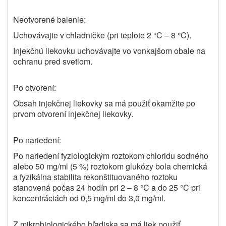
Neotvorené balenie:
Uchovávajte v chladničke (pri teplote 2 °C – 8 °C).
Injekčnú liekovku uchovávajte vo vonkajšom obale na
ochranu pred svetlom.
Po otvorení:
Obsah injekčnej liekovky sa má použiť okamžite po
prvom otvorení injekčnej liekovky.
Po nariedení:
Po nariedení fyziologickým roztokom chloridu sodného
alebo 50 mg/ml (5 %) roztokom glukózy bola chemická
a fyzikálna stabilita rekonštituovaného roztoku
stanovená počas 24 hodín pri 2 – 8 °C a do 25 °C pri
koncentráciách od 0,5 mg/ml do 3,0 mg/ml.
Z mikrobiologického hľadiska sa má liek použiť