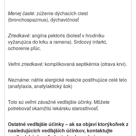
Menej časté:
zúženie dýchacích ciest
(bronchospazmus), dýchavičnosť
Zriedkavé:
angína pektoris (bolesť v hrudníku
vyžarujúca do krku a ramena). Srdcový infarkt,
ochorenie pľúc.
Veľmi zriedkavé:
komplikovaná septikémia (otrava krvi).
Neznáme:
náhle alergické reakcie postihujúce celé telo
(anafylaxia, anafylaktický šok)
Toto sú veľmi závažné vedľajšie účinky. Môžete
potrebovať okamžitú lekársku starostlivosť.
Ostatné vedľajšie účinky – ak sa objaví ktorýkoľvek z
nasledujúcich vedľajších účinkov, kontaktujte