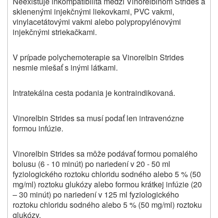
Neexistuje inkompatibilita medzi Vinorelbinom Strides a
sklenenými injekčnými liekovkami, PVC vakmi,
vinylacetátovými vakmi alebo polypropylénovými
injekčnými striekačkami.
V prípade polychemoterapie sa Vinorelbin Strides
nesmie miešať s inými látkami.
Intratekálna cesta podania je kontraindikovaná.
Vinorelbin Strides sa musí podať len intravenózne
formou infúzie.
Vinorelbin Strides sa môže podávať formou pomalého
bolusu (6 ‑ 10 minút) po nariedení v 20 ‑ 50 ml
fyziologického roztoku chloridu sodného alebo 5 % (50
mg/ml) roztoku glukózy alebo formou krátkej infúzie (20
– 30 minút) po nariedení v 125 ml fyziologického
roztoku chloridu sodného alebo 5 % (50 mg/ml) roztoku
glukózy.