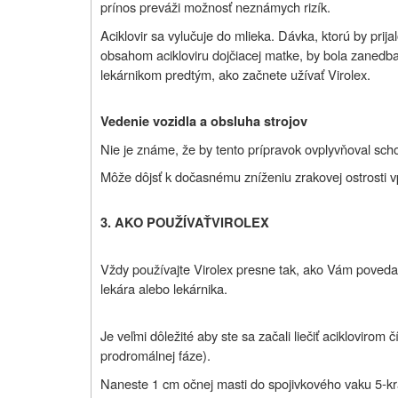
prínos preváži možnosť neznámych rizík.
Aciklovir sa vylučuje do mlieka. Dávka, ktorú by prij
obsahom acikloviru dojčiacej matke, by bola zanedba
lekárnikom predtým, ako začnete užívať Virolex.
Vedenie vozidla a obsluha strojov
Nie je známe, že by tento prípravok ovplyvňoval scho
Môže dôjsť k dočasnému zníženiu zrakovej ostrosti v
3.
AKO POUŽÍVAŤ
VIROLEX
Vždy
po
užívajte Virolex presne tak, ako Vám povedal V
lekára alebo lekárnika.
Je veľmi dôležité aby ste sa začali liečiť aciklovirom
prodromálnej fáze).
Naneste 1 cm očnej masti do spojivkového vaku 5-kr