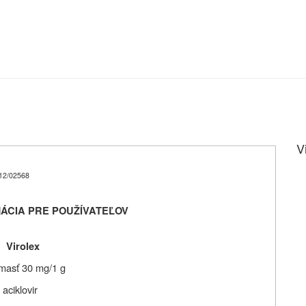
V
12/02568
ÁCIA PRE POUŽÍVATEĽOV
Virolex
masť 30 mg/1 g
aciklovir