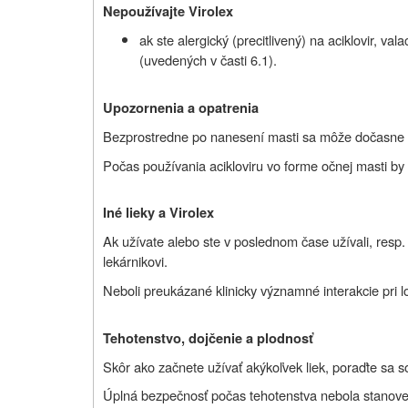
Nepoužívajte Virolex
ak ste
alergický (precitlivený) na aciklovir, val
(uvedených v časti 6.1).
Upozornenia a opatrenia
Bezprostredne po nanesení masti sa môže dočasne v
Počas používania acikloviru vo forme očnej masti by
Iné lieky a Virolex
Ak užívate alebo ste v poslednom čase užívali, resp. 
lekárnikovi.
Neboli preukázané klinicky významné interakcie pri l
Tehotenstvo, dojčenie a plodnosť
Skôr ako začnete užívať akýkoľvek liek, poraďte sa 
Úplná bezpečnosť počas tehotenstva nebola stanoven