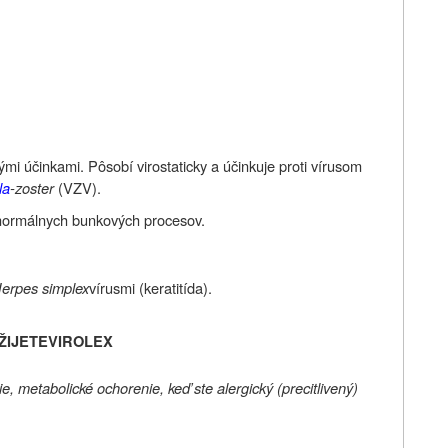
vými účinkami. Pôsobí virostaticky a účinkuje proti vírusom
la
-zoster
(VZV).
normálnych bunkových procesov.
erpes simplex
vírusmi (keratitída).
ŽIJETE
VIROLEX
, metabolické ochorenie, keď ste alergický (precitlivený)