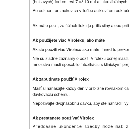
(hnisavých) foriem trvá 7 až 10 dní a intersticiálnych
Po odznení príznakov sa v liečbe aciklovirom pokraču
Ak máte pocit, že účinok lieku je príliš silný alebo pr
Ak použijete viac Virolexu, ako máte
Ak ste použili viac Virolexu ako máte, ihneď to preko
Nie sú žiadne záznamy o požití Virolexu očnej masti
množstva masti spôsobilo intoxikáciu s klinickými pre
Ak zabudnete použiť Virolex
Masť si nanášajte každý deň v približne rovnakom ča
dávkovaciu schému.
Nepožívajte dvojnásobnú dávku, aby ste nahradili v
Ak prestanete používať Virolex
Predčasné ukončenie liečby môže mať z