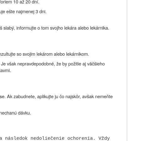
 foriem 10 až 20 dní.
je ešte najmenej 3 dni.
íliš slabý, informujte o tom svojho lekára alebo lekárnika.
nzultujte so svojim lekárom alebo lekárnikom.
. Je však nepravdepodobné, že by požitie aj väčšieho
javmi.
se. Ak zabudnete, aplikujte ju čo najskôr, avšak nemeňte
ynechanú dávku.
a následok nedoliečenie ochorenia. Vždy