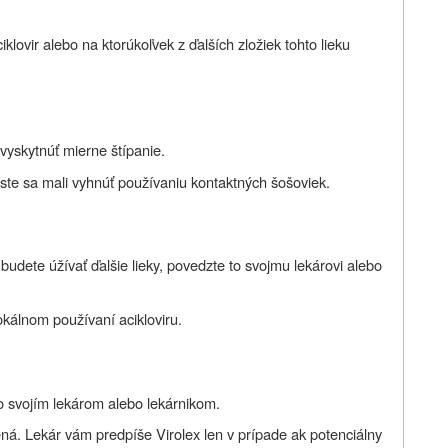
aciklovir alebo na ktorúkoľvek z ďalších zložiek tohto lieku
yskytnúť mierne štípanie.
 ste sa mali vyhnúť používaniu kontaktných šošoviek.
budete úžívať ďalšie lieky, povedzte to svojmu lekárovi alebo
okálnom používaní acikloviru.
so svojím lekárom alebo lekárnikom.
á. Lekár vám predpíše Virolex len v prípade ak potenciálny