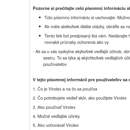
Pozorne si prečítajte celú písomnú informáciu s
Túto písomnú informáciu si uschovajte. Možno b
Ak máte akékoľvek ďalšie otázky, obráťte sa na
Tento liek bol predpísaný iba vám. Nedávajte
rovnaké príznaky ochorenia ako vy.
- Ak sa u vás vyskytne akýkoľvek vedľajší účinok, ob
sestru. To sa týka aj akýchkoľvek vedľajších úč
používateľov.
V tejto písomnej informácii pre používateľov sa 
1. Čo je Virolex a na čo sa používa
2. Čo potrebujete vedieť skôr, ako použijete Virolex
3. Ako používať Virolex
4. Možné vedľajšie účinky
5. Ako uchovávať Virolex