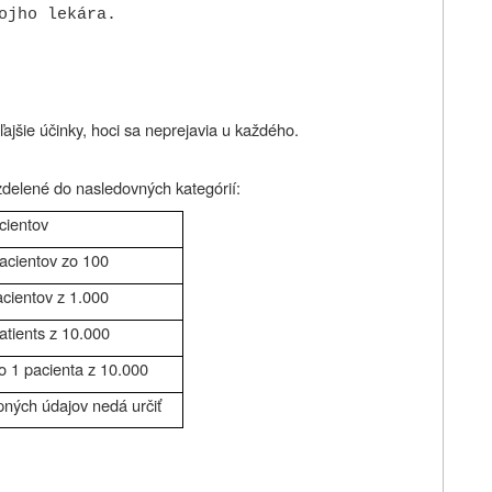
ojho lekára.
ľajšie účinky, hoci sa neprejavia u každého.
zdelené do nasledovných kategórií:
cientov
acientov zo 100
cientov z 1.000
atients z 10.000
o 1 pacienta z 10.000
pných údajov nedá určiť