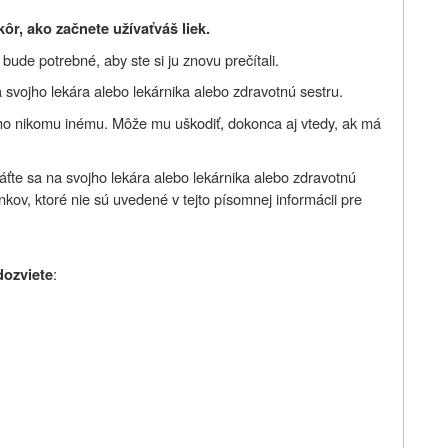
kôr, ako začnete užívať
váš liek.
ude potrebné, aby ste si ju znovu prečítali.
 svojho lekára alebo lekárnika alebo zdravotnú sestru.
 ho nikomu inému. Môže mu uškodiť, dokonca aj vtedy, ak má
ráťte sa na svojho lekára alebo lekárnika alebo zdravotnú
inkov, ktoré nie sú uvedené v tejto písomnej informácii pre
:
dozviete