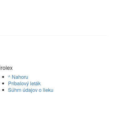
irolex
^ Nahoru
Príbalový leták
Súhrn údajov o lieku