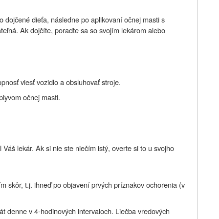
alo dojčené dieťa, následne po aplikovaní očnej masti s
teľná.
Ak dojčíte, poraďte sa so svojím lekárom alebo
pnosť viesť vozidlo a obsluhovať stroje.
plyvom očnej masti.
áš lekár. Ak si nie ste niečím istý, overte si to u svojho
 čím skôr, t.j. ihneď po objavení prvých príznakov ochorenia (v
át denne v 4-hodinových intervaloch. Liečba vredových