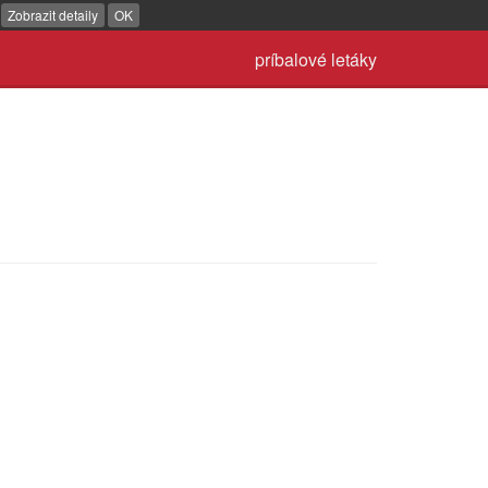
.
Zobrazit detaily
OK
príbalové letáky