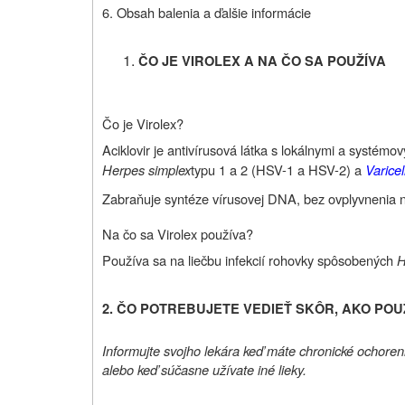
6. Obsah balenia a ďalšie informácie
ČO JE VIROLEX A NA ČO SA POUŽÍVA
Čo je Virolex?
Aciklovir je antivírusová látka s lokálnymi a systémo
Herpes simplex
typu 1 a 2 (HSV-1 a HSV-2) a
Varicel
Zabraňuje syntéze vírusovej DNA, bez ovplyvnenia 
Na čo sa Virolex používa?
Používa sa na liečbu infekcií rohovky spôsobených
H
2. ČO POTREBUJETE VEDIEŤ
SKÔR, AKO POU
Informujte svojho lekára keď máte chronické ochorenie
alebo keď súčasne užívate iné lieky.