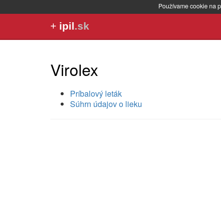
Používame cookie na p
+
ipil
.sk
Virolex
Príbalový leták
Súhrn údajov o lieku