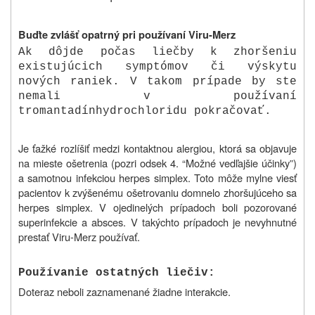
Buďte zvlášť opatrný pri používaní Viru-Merz
Ak dôjde počas liečby k zhoršeniu
existujúcich symptómov či výskytu
nových raniek. V takom prípade by ste
nemali v používaní
tromantadínhydrochloridu pokračovať.
Je ťažké rozlíšiť medzi kontaktnou alergiou, ktorá sa objavuje
na mieste ošetrenia (pozri odsek 4. “Možné vedľajšie účinky”)
a samotnou infekciou herpes simplex. Toto môže mylne viesť
pacientov k zvýšenému ošetrovaniu domnelo zhoršujúceho sa
herpes simplex. V ojedinelých prípadoch boli pozorované
superinfekcie a absces. V takýchto prípadoch je nevyhnutné
prestať Viru-Merz používať.
Používanie ostatných liečiv:
Doteraz neboli zaznamenané žiadne interakcie.