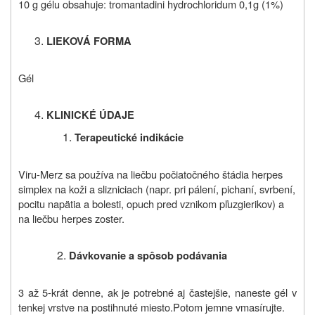
10 g gélu obsahuje: tromantadini hydrochloridum 0,1g (1%)
LIEKOVÁ FORMA
Gél
KLINICKÉ ÚDAJE
Terapeutické indikácie
Viru-Merz sa používa na liečbu počiatočného štádia herpes
simplex na koži a slizniciach (napr. pri pálení, pichaní, svrbení,
pocitu napätia a bolesti, opuch pred vznikom pľuzgierikov) a
na liečbu herpes zoster.
Dávkovanie a spôsob podávania
3 až 5-krát denne, ak je potrebné aj častejšie, naneste gél v
tenkej vrstve na postihnuté miesto.Potom jemne vmasírujte.