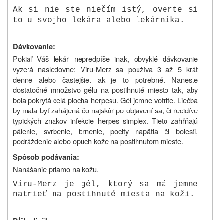
Ak si nie ste niečím istý, overte si
to u svojho lekára alebo lekárnika.
Dávkovanie:
Pokiaľ Váš lekár nepredpíše inak, obvyklé dávkovanie
vyzerá nasledovne: Viru-Merz sa používa 3 až 5 krát
denne alebo častejšie, ak je to potrebné. Naneste
dostatočné množstvo gélu na postihnuté miesto tak, aby
bola pokrytá celá plocha herpesu. Gél jemne votrite. Liečba
by mala byť zahájená čo najskôr po objavení sa, či recidíve
typických znakov infekcie herpes simplex. Tieto zahŕňajú
pálenie, svrbenie, brnenie, pocity napätia či bolesti,
podráždenie alebo opuch kože na postihnutom mieste.
Spôsob podávania:
Nanášanie priamo na kožu.
Viru-Merz je gél, ktorý sa má jemne
natrieť na postihnuté miesta na koži.