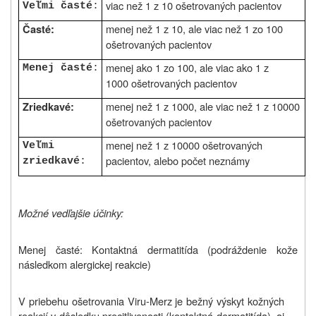
viac než 1 z 10 ošetrovaných pacientov
Veľmi časté
:
menej než 1 z 10, ale viac než 1 zo 100
Časté:
ošetrovaných pacientov
menej ako 1 zo 100, ale viac ako 1 z
Menej časté
:
1000 ošetrovaných pacientov
menej než 1 z 1000, ale viac než 1 z 10000
Zriedkavé:
ošetrovaných pacientov
menej než 1 z 10000 ošetrovaných
Veľmi
pacientov, alebo počet neznámy
zriedkavé
:
Možné vedľajšie účinky:
Menej časté: Kontaktná dermatitída (podráždenie kože
následkom alergickej reakcie)
V priebehu ošetrovania Viru-Merz je bežný výskyt kožných
reakcií v dôsledku precitlivenosti (kontaktná dermatitída), aj