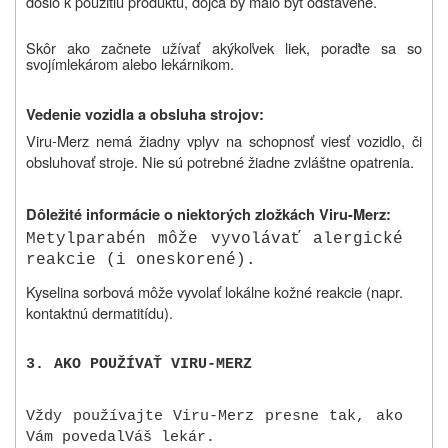
došlo k použitiu produktu, dojča by malo byť odstavené.
Skôr ako začnete užívať akýkoľvek liek, poraďte sa so
svojím
lekárom alebo lekárnikom.
Vedenie vozidla a obsluha strojov:
Viru-Merz nemá žiadny vplyv na schopnosť viesť vozidlo, či
obsluhovať stroje. Nie sú potrebné žiadne zvláštne opatrenia.
Dôležité informácie o niektorých zložkách Viru-Merz:
Metylparabén môže vyvolávať alergické
reakcie (i oneskorené).
Kyselina sorbová môže vyvolať lokálne kožné reakcie (napr.
kontaktnú dermatitídu).
3.
AKO POUŽÍVAŤ VIRU-MERZ
Vždy používajte Viru-Merz presne tak, ako
Vám povedal
Váš lekár.