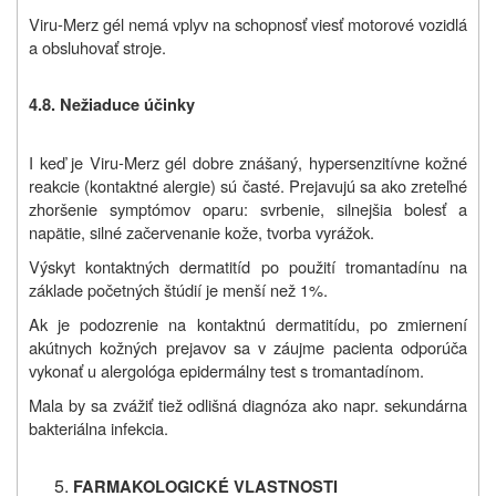
Viru-Merz gél nemá vplyv na schopnosť viesť motorové vozidlá
a obsluhovať stroje.
4.8. Nežiaduce účinky
I keď je Viru-Merz gél dobre znášaný, hypersenzitívne kožné
reakcie (kontaktné alergie) sú časté. Prejavujú sa ako zreteľné
zhoršenie symptómov oparu: svrbenie, silnejšia bolesť a
napätie, silné začervenanie kože, tvorba vyrážok.
Výskyt kontaktných dermatitíd po použití tromantadínu na
základe početných štúdií je menší než 1%.
Ak je podozrenie na kontaktnú dermatitídu, po zmiernení
akútnych kožných prejavov sa v záujme pacienta odporúča
vykonať u alergológa epidermálny test s tromantadínom.
Mala by sa zvážiť tiež odlišná diagnóza ako napr. sekundárna
bakteriálna infekcia.
FARMAKOLOGICKÉ VLASTNOSTI