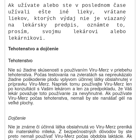
Ak užívate alebo ste v poslednom čase
užívali ešte iné lieky, vrátane
liekov, ktorých výdaj nie je viazaný
na lekársky predpis, oznámte to,
prosím, svojmu lekárovi alebo
lekárnikovi.
Tehotenstvo a dojčenie
Tehotenstvo
Nie sú žiadne skúsenosti s používaním Viru-Merz v priebehu
tehotenstva. Počas testovania na zvieratách sa nepreukázalo
žiadne poškodenie plodu vplyvom účinnej látky obsiahnutej v
prípravku Viru-Merz. Napriek tomu používajte Viru-Merz len
po konzultácii s Vašim lekárom a len za predpokladu, že Váš
lekár považuje toto používanie za nevyhnutné. Ak používate
Viru-Merz počas tehotenstva, nemali by ste nanášať gél na
veľké plochy.
Dojčenie
Nie je známe či účinná látka obsiahnutá vo Viru-Merz preniká
do materského mlieka. Z bezpečnostných dôvodov by ste
preto nemali používať Viru-Merz počas obdobia laktácie. Ak