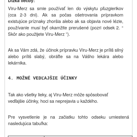
Dĺžka liečby:
Viru-Merz sa smie používať len do výskytu pľuzgierikov
(cca 2-3 dni). Ak sa počas ošetrovania prípravkom
existujúce príznaky zhoršia alebo ak sa objavia nové lézie,
používanie musí byť okamžite prerušené (pozri odsek 2. “
Skôr ako použijete Viru-Merz ”).
Ak sa Vám zdá, že účinok prípravku Viru-Merz je príliš silný
alebo príliš slabý, obráťte sa na Vášho lekára alebo
lekárnika.
4.
MOŽNÉ VEDĽAJŠIE ÚČINKY
Tak ako všetky lieky, aj Viru-Merz môže spôsobovať
vedľajšie účinky, hoci sa neprejavia u každého.
Pre vysvetlenie je na začiatku tohto odseku umiestená
nasledujúca tabuľka: