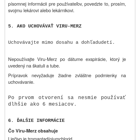
písomnej informácii pre používateľov, povedzte to, prosím,
svojmu lekárovi alebo lekárnikovi.
5
.
AKO UCHOVÁVAŤ VIRU-MERZ
Uchovávajte mimo dosahu a dohľadu
detí.
Nepoužívajte Viru-Merz po dátume exspirácie, ktorý je
uvedený na škatuli a tube.
Prípravok nevyžaduje žiadne zvláštne podmienky na
uchovávanie.
Po prvom otvorení sa nesmie používať
dlhšie ako 6 mesiacov.
6
.
ĎALŠIE INFORMÁCIE
Čo Viru-Merz obsahuje
Liečivo je tromantadíniumchlorid.