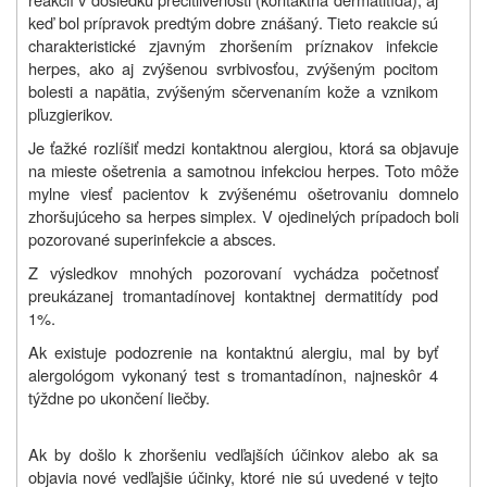
keď bol prípravok predtým dobre znášaný. Tieto reakcie sú
charakteristické zjavným zhoršením príznakov infekcie
herpes, ako aj zvýšenou svrbivosťou, zvýšeným pocitom
bolesti a napätia, zvýšeným sčervenaním kože a vznikom
pľuzgierikov.
Je ťažké rozlíšiť medzi kontaktnou alergiou, ktorá sa objavuje
na mieste ošetrenia a samotnou infekciou herpes. Toto môže
mylne viesť pacientov k zvýšenému ošetrovaniu domnelo
zhoršujúceho sa herpes simplex. V ojedinelých prípadoch boli
pozorované superinfekcie a absces.
Z výsledkov mnohých pozorovaní vychádza početnosť
preukázanej tromantadínovej kontaktnej dermatitídy pod
1%.
Ak existuje podozrenie na kontaktnú alergiu, mal by byť
alergológom vykonaný test s tromantadínon, najneskôr 4
týždne po ukončení liečby.
Ak by došlo k zhoršeniu vedľajších účinkov alebo ak sa
objavia nové vedľajšie účinky, ktoré nie sú uvedené v tejto