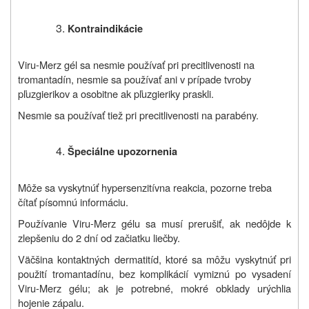
Kontraindikácie
Viru-Merz gél sa nesmie používať pri precitlivenosti na
tromantadín, nesmie sa používať ani v prípade tvroby
pľuzgierikov a osobitne ak pľuzgieriky praskli.
Nesmie sa používať tiež pri precitlivenosti na parabény.
Špeciálne upozornenia
Môže sa vyskytnúť hypersenzitívna reakcia, pozorne treba
čítať písomnú informáciu.
Používanie Viru-Merz gélu sa musí prerušiť, ak nedôjde k
zlepšeniu do 2 dní od začiatku liečby.
Väčšina kontaktných dermatitíd, ktoré sa môžu vyskytnúť pri
použití tromantadínu, bez komplikácií vymiznú po vysadení
Viru-Merz gélu; ak je potrebné, mokré obklady urýchlia
hojenie zápalu.