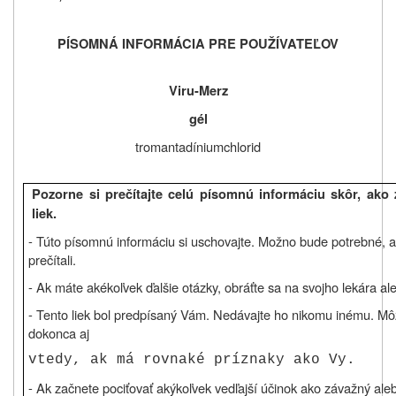
PÍSOMNÁ INFORMÁCIA PRE POUŽÍVATEĽOV
Viru-Merz
gél
tromantadíniumchlorid
Pozorne si prečítajte celú písomnú informáciu skôr, ako
liek.
- Túto písomnú informáciu si uschovajte. Možno bude potrebné, ab
prečítali.
- Ak máte akékoľvek ďalšie otázky, obráťte sa na svojho lekára ale
- Tento liek bol predpísaný Vám. Nedávajte ho nikomu inému. Mô
dokonca aj
vtedy, ak má rovnaké príznaky ako Vy.
- Ak začnete pociťovať akýkoľvek vedľajší účinok ako závažný ale