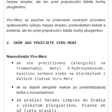
herpes simplex, ale len pred prepuknutím štádia tvorby
pľuzgierikov.
Viru-Merz sa používa na zmiernenie úvodných príznakov
opakovaného výskytu herpes simplex, predovšetkým bolesti a
svrbenia, ale len pred prepuknutím štádia tvorby pľuzgierikov.
2.
SKÔR AKO POUŽIJETE VIRU-MERZ
Nepoužívajte Viru-Merz
ak ste precitlivený (alergický) na
tromantadín, metyl 4-hydroxybenzoát,
kyselinu sorbovú alebo
na ktorúkoľvek z
ďalších zložiek Viru-Merz
ak sa objavili alergické reakcie po predchádzajúcej
liečbe s tromantadínom
ak prešiel herpes simplex do štádia
s výskytom pľuzgierikov, hlavne ak
už tieto praskli.